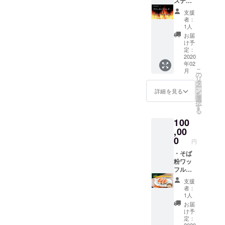
カーを
ステッ
りしま
す。 ※
貼れる
カー ・
す。 ※
災害等
支援
権利で
アツい
旬の野
者：
により
す。プ
サンク
菜便の
1人
営業不
ラス、
スレ
内容は
お届
可能と
オリジ
ター
こちら
け予
なった
ナルス
Kokage
でご用
定：
場合の
テッ
Kitchen
2020
意させ
払い戻
年02
カー、
の想い
ていた
しは致
こ
月
心を込
に共感
だきま
の
しませ
リ
めたサ
し、リ
す。 ※
タ
ん。
ー
ンクス
ターン
発送時
ン
詳細を見る
を
レター
不要で
期は
選
択
をお送
も支援
2020年
す
る
りしま
した
4月、7
100
す。 ※
い！と
月、10
広告、
いう方
,00
月、
ロゴス
向けに
2020年
0
円
テッ
ご用意
1月を予
カーは
させて
・そば
定して
後日郵
いただ
粉ワッ
おりま
送いた
きまし
フル一
すが、
だきま
た。ご
年間食
前後す
支援
す(着払
支援い
べ放
る可能
者：
い可
ただい
題！ ・
性がご
1人
能)。 ※
た方に
オリジ
ざいま
お届
オリジ
は、感
ナルス
す。 ※
け予
ナルス
謝の気
テッ
指定住
定：