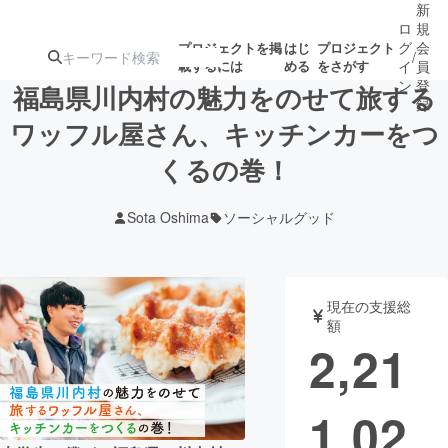
新
ロ
規
グ
会
プロジェクトを掲
はじ
プロジェクト
/
載するには
める
をさがす
イ
員
ン
登
福島県川内村の魅力をのせて旅する
録
ワッフル屋さん、キッチンカーをつ
くるの巻！
人気のプロ
注目のリ
注目の新着プロ
募集終了が近いプ
もうすぐ公開
ジェクト
ターン
ジェクト
ロジェクト
されます
Sota Oshima
ソーシャルグッド
アート・写真
音楽
現在の支援総
テクノロジー・ガジェット
ゲーム・サ
額
2,21
映像・映画
書籍・雑誌
1,02
ビジネス・起業
チャレンジ