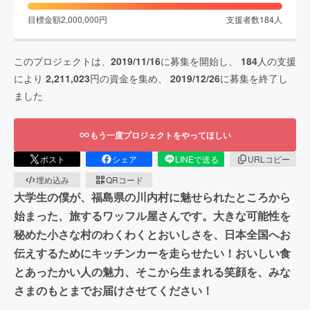
目標金額
2,000,000
円
支援者数
184
人
このプロジェクトは、
2019/11/16
に募集を開始し、
184
人の支援
により
2,211,023
円の資金を集め、
2019/12/26
に募集を終了し
ました
もう一度プロジェクトをやってほしい
ポスト
シェア
LINEで送る
URLコピー
埋め込み
QRコード
大学生の僕が、福島県の川内村に魅せられたところから
始まった、旅するワッフル屋さんです。大きな可能性を
秘めた小さな村のわくわくとおいしさを、日本全国へお
伝えするためにキッチンカーを走らせたい！おいしい食
とあったかい人の魅力、そこから生まれる笑顔を、みな
さまのもとまでお届けさせてください！