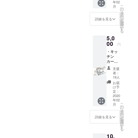
年02
サンク
活動の幅を
こ
月
スレ
の
リ
広げてい
ター お
タ
ー
店でご
ン
詳細を見る
る。
を
使用い
選
択
ただけ
す
る
る2000
5,0
円分の
商品券
00
円
と、オ
・キッ
リジナ
チン
ルス
カーで1
テッ
日ス
カー、
支援
タッフ
心を込
者：
として
めたサ
19人
お手伝
ンクス
お届
いでき
レター
け予
る権利
をお送
定：
・オリ
2020
りしま
年02
ジナル
す。 ※
こ
月
ステッ
指定住
の
リ
カー ・
所へお
タ
ー
サンク
送りし
ン
詳細を見る
を
スレ
ます
選
択
ター
（送料
す
る
Kokage
込
10,
Kitchen
み）。