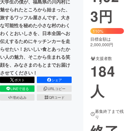
大学生の僕が、福島県の川内村に
3
円
魅せられたところから始まった、
まちづくり・地域活性化
旅するワッフル屋さんです。大き
な可能性を秘めた小さな村のわく
CAMPFIRE for Social Good
CAMPFIRE Creation
110%
わくとおいしさを、日本全国へお
CAMPFIREふるさと納税
machi-ya
コミュニティ
目標金額は
伝えするためにキッチンカーを走
2,000,000円
らせたい！おいしい食とあったか
い人の魅力、そこから生まれる笑
支援者数
184
顔を、みなさまのもとまでお届け
させてください！
ポスト
シェア
人
LINEで送る
URLコピー
埋め込み
QRコード
募集終了まで残
り