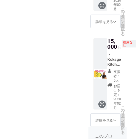
テッ
持ちを
カー ・
2020
所へお
年02
カー、
込め
サンク
送りし
こ
月
サンク
て、ア
スレ
ます
の
リ
スレ
ツいア
ター
（送料
タ
ー
ターは
ツい直
Kokage
込
ン
詳細を見る
を
指定住
筆のお
Kitchen
み）。
選
択
所へお
手紙
の主商
す
る
送りし
と、オ
品とし
15,
ます
リジナ
て人気
在庫な
（送料
ルス
の「そ
000
し
円
込
テッ
ば粉
・
み）。
カーを
ワッフ
Kokage
※リター
お送り
ル」。
Kitchen
ンは
いたし
出店会
代表大
2020年
ます。
場にい
支援
島と飲
2月1日
※指定住
けばそ
者：
みに行
から順
所へお
のワッ
5人
ける券
次お届
送りし
フルが
お届
・オリ
けを開
ます
いつで
け予
ジナル
始し、
（送料
も食べ
定：
ステッ
2020
2020年
込
放題の
年02
カー ・
2月29日
み）。
券で
こ
月
サンク
までに
※リター
す。味
の
リ
スレ
お届け
ンは
やパ
タ
ー
ター 代
しま
2020年
ケージ
ン
詳細を見る
を
表の大
す。
2月1日
はもち
選
択
島と飲
から順
ろん、
す
る
みに行
次お届
地域の
このプロ
きま