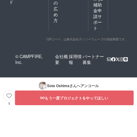
ド
の
補助
広
金申
め
請サ
方
ポー
ト
「QRコード」は株式会社デンソーウェーブの登録商標です。
© CAMPFIRE,
会社概
採用情
パートナー
Inc.
要
報
募集
Sota Oshima
さんへアンコール
もう一度プロジェクトをやってほしい
1