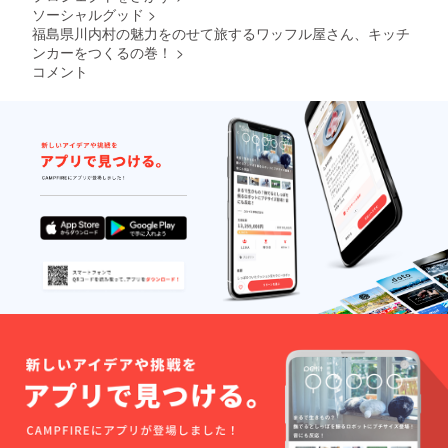
ていた
ソーシャルグッド
>
だきま
福島県川内村の魅力をのせて旅するワッフル屋さん、キッチ
す。 ※
リター
ンカーをつくるの巻！
>
ンは
コメント
2020年
2月1日
から順
次お届
けを開
始し、
2020年
2月29日
までに
お届け
しま
す。 ※
有効期
限は
2021年
3月31日
です。