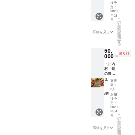
す ・オ
ルディ
カー、
け予
らかじ
リジナ
ナーに
定：
心を込
めお店
ルス
2020
ご招待
めたサ
のSNS
年02
テッ
しま
ンクス
よりご
こ
月
カー ・
す！ま
の
レター
確認く
リ
サンク
た、オ
タ
をお送
ださ
ー
スレ
リジナ
ン
りしま
詳細を見る
い。 ※
を
ター あ
ルス
選
す。 ※
商品券
択
なたの
テッ
す
ビア
の有効
る
もとま
カー、
カップ
期限は
50,
でキッ
心を込
は黒と
2020年
残り13
チン
000
めたサ
茶から
5月末ま
円
カーを
ンクス
お選び
でで
・川内
走らせ
レター
いただ
す。 ※
村「旬
ます！
をお送
けま
災害等
の野菜
プラ
りしま
す。備
により
便」春
ス、オ
す。 ※
考欄に
営業不
支援
夏秋冬4
リジナ
会場は
記載く
者：
可能と
回セッ
ルス
中田
2人
ださ
なった
ト ・
テッ
シェフ
い。 ※
お届
場合の
Kokage
カー、
の営む
け予
指定住
払い戻
Kitchen
心を込
定：
フラン
所へお
しは致
商品券
2020
めたサ
ス料理
送りし
しませ
年04
20000
ンクス
店「な
ます
ん。 ※
こ
月
円分 ・
レター
の
か田」
（送料
リター
リ
オリジ
をお送
タ
となり
込
ンは
ー
ナルス
りしま
ン
ます。
詳細を見る
み）。
2020年
を
テッ
す。 ※
選
(福島県
※出店情
6月1日
択