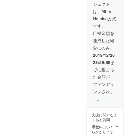
けを開
農産品
ジェクト
しょ
始し、
を使っ
う！ プ
2020年
たトッ
は、All-or-
ラス、
2月29日
ピング
Nothing方式
オリジ
までに
の開発
ナルス
お届け
など、
です。
テッ
しま
これか
目標金額を
カー、
す。
らも進
心を込
化し続
達成した場
めたサ
けるそ
合にのみ、
ンクス
ば粉
レター
ワッフ
2019/12/26
を直接
ルの変
23:59:59
ま
お渡し
化を、
しま
一年間
でに集まっ
す。 ※
を通し
た金額が
大島の
て常に
好みは
お楽し
ファンディ
ビール
みいた
ングされま
と日本
だけま
酒で
す。プ
す。
す。 ※
ラス、
大島は
オリジ
話を聞
ナルス
支援に関するよ
くのも
テッ
くある質問
好きで
カー、
す。 ※
心を込
手数料はいく
日時と
めたサ
らかかります
場所を