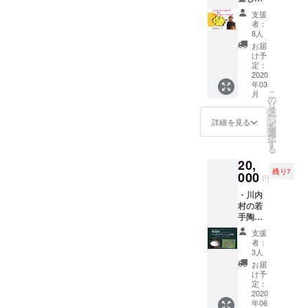
めたサ
込
送りし
した！
野菜
ンクス
み）。
支援
ます
笑 ・
セッ
レター
※出店情
者：
（送料
Kokage
ト、お
をお送
8人
報はあ
込
Kitchen
店でご
りしま
らかじ
お届
み）。
代表大
使用い
す。 ※
け予
めお店
※リター
島と
ただけ
定：
飲み比
のSNS
ンは
もっと
2020
る5000
べセッ
よりご
2020年
年03
飲みに
円分の
トの内
確認く
2月1日
こ
月
行ける
商品
の
容はこ
ださ
から順
リ
券 ・オ
券、オ
タ
ちらで
い。 ※
次お届
ー
リジナ
リジナ
ン
ご用意
詳細を見る
商品券
けを開
を
ルス
ルス
選
させて
の有効
始し、
択
テッ
テッ
す
いただ
期限は
2020年
る
カー ・
カー、
きま
2021年
2月29日
20,
サンク
心を込
す。 ※
5月末ま
までに
残り7
スレ
000
めたサ
指定住
でで
円
お届け
ター 代
ンクス
所へお
す。 ※
しま
・川内
表の大
レター
送りし
リター
す。
村の若
島と
をお送
ます
ンは
手陶芸
もっと
りしま
（送料
2020年
家「志
飲みに
す。 ※
込
2月1日
支援
賀風
行きま
指定住
み）。
者：
から順
夏」さ
しょ
所へお
3人
※出店情
次お届
ん(土志
う！ プ
送りし
報はあ
お届
けを開
工房)に
ラス、
ます
け予
らかじ
始し、
よる陶
オリジ
定：
（送料
めお店
2020年
器皿 ・
2020
ナルス
込
のSNS
2月29日
年06
いわな
テッ
み）。