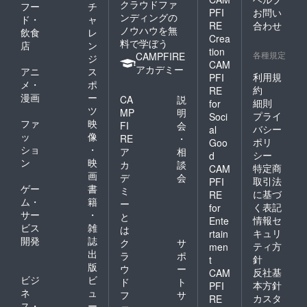
クラウドファ
フー
チ
PFI
お問い
ンディングの
ド・
ャ
RE
合わせ
ノウハウを無
飲食
レ
Crea
料で学ぼう
店
ン
tion
各種規定
CAMPFIRE
ジ
CAM
アカデミー
アニ
ス
利用規
PFI
メ・
ポ
約
RE
漫画
ー
CA
説
細則
for
ツ
MP
明
プライ
Soci
ファ
映
FI
会
バシー
al
ッ
像
RE
・
ポリ
Goo
ショ
・
ア
相
シー
d
ン
映
カ
談
特定商
CAM
画
デ
会
取引法
PFI
ゲー
書
ミ
に基づ
RE
ム・
籍
ー
く表記
for
サー
・
と
情報セ
Ente
ビス
雑
は
キュリ
rtain
開発
誌
ク
サ
ティ方
men
出
ラ
ポ
針
t
版
ウ
ー
反社基
CAM
ビジ
ビ
ド
ト
本方針
PFI
ネ
ュ
フ
サ
カスタ
RE
ス・
ー