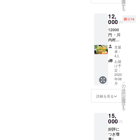
券 ・オ
ヒー
選
リター
として
択
リジナ
ジョ、
す
ンは
お手伝
る
ルス
スモー
2020年
いでき
12,
テッ
クいわ
2月1日
る権利
残り16
カー ・
000
な）、
から順
の有効
円
サンク
お店で
次お届
期限は
12000
スレ
ご使用
けを開
2021年
円 ・川
ター 福
いただ
始し、
5月末で
内村
島県田
ける
2020年
す。 ※
「旬の
村市の
4000円
2月29日
災害等
支援
野菜
クラフ
分の商
までに
者：
により
便」夏
トビー
品券、
4人
お届け
営業不
野菜
ル飲み
オリジ
しま
お届
可能と
セット
比べ
ナルス
け予
す。 ※
なった
・
セッ
定：
テッ
災害等
場合の
Kokage
2020
ト、お
カー、
により
払い戻
年08
Kitchen
店でご
心を込
営業不
しは致
こ
月
5000円
使用い
の
めたサ
可能と
しませ
リ
分商品
ただけ
タ
ンクス
なった
ん。 ※
ー
券 ・オ
る4000
ン
レター
詳細を見る
場合の
オリジ
を
リジナ
円分の
選
をお送
払い戻
ナルス
択
ルス
商品
す
りしま
しは致
テッ
る
テッ
券、オ
す。 ※
しませ
カー、
15,
カー ・
リジナ
指定住
ん。
サンク
サンク
000
ルス
所へお
円
スレ
スレ
テッ
送りし
ターは
好評に
ター 川
カー、
ます
指定住
つき増
内村の
心を込
（送料
所へお
量しま
旬の夏