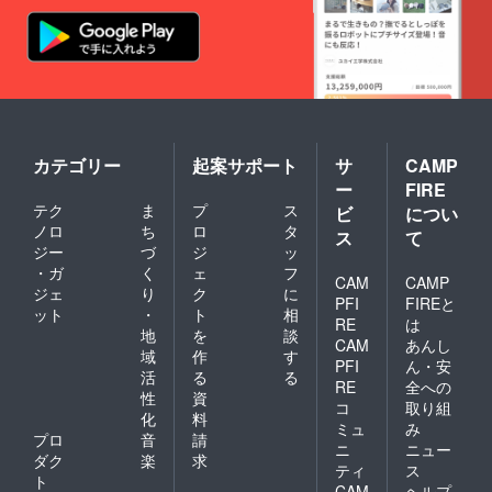
カテゴリー
起案サポート
サ
CAMP
ー
FIRE
テク
ま
プ
ス
ビ
につい
ノロ
ち
ロ
タ
ス
て
ジー
づ
ジ
ッ
・ガ
く
ェ
フ
CAM
CAMP
ジェ
り
ク
に
PFI
FIREと
ット
・
ト
相
RE
は
地
を
談
CAM
あんし
域
作
す
PFI
ん・安
活
る
る
RE
全への
性
資
コ
取り組
化
料
ミュ
み
プロ
音
請
ニ
ニュー
ダク
楽
求
ティ
ス
ト
CAM
ヘルプ