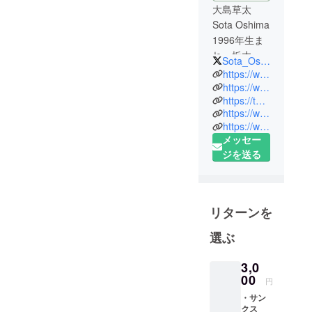
大島草太
Sota Oshima
1996年生ま
れ。栃木県
Sota_Oshima
出身、福島
https://www.facebook.com/souta.oshima.73
大学卒。在
https://www.instagram.com/naturadistill/
https://twitter.com/Sota_Oshima
学中に
https://www.instagram.com/kokage_kitchen/
「Kokage
https://www.facebook.com/KokageKitchen/
Kitchen」を
メッセー
開業、移動
ジを送る
販売車で事
業開始。大
学4年次に地
域おこし協
リターンを
力隊を経験
選ぶ
し田村市都
路町に移
3,0
住。「(株)
00
円
ホップジャ
・サン
パン」にて
クス