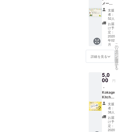
クラフト
メール
ビールの醸
感謝の
支援
気持ち
造を経験
者：
を込め
52人
後、独立。
てお礼
お届
のメー
現在は
け予
ルを送
定：
「(株)Kokag
りま
2020
e」を設立
年02
す。
こ
月
の
し、高校生
リ
タ
大学生と共
ー
ン
詳細を見る
を
に立ち上げ
選
択
す
たハーブ
る
ティーブラ
5,0
00
ンド「Tea &
円
Things」の
・
運営や、川
Kokage
Kitchen
内村での蒸
商品券
支援
溜所の立ち
2000円
者：
分 ・オ
上げ等、福
38人
リジナ
お届
島の魅力を
ルス
け予
世界へ発信
テッ
定：
カー ・
2020
するために