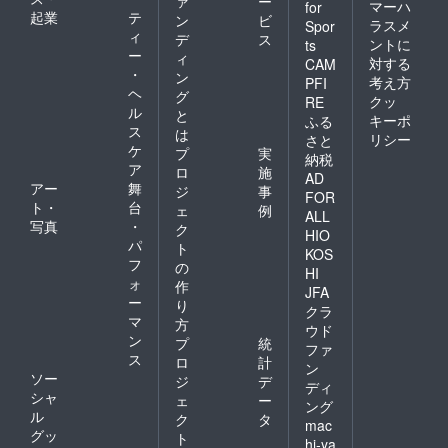
ァ
ー
マーハ
for
起業
テ
ン
ビ
ラスメ
Spor
ィ
デ
ス
ントに
ts
ー
ィ
対する
CAM
・
ン
考え方
PFI
ヘ
グ
クッ
RE
ル
と
キーポ
ふる
ス
は
リシー
さと
ケ
プ
実
納税
ア
ロ
施
AD
アー
舞
ジ
事
FOR
ト・
台
ェ
例
ALL
写真
・
ク
HIO
パ
ト
KOS
フ
の
HI
ォ
作
JFA
ー
り
クラ
マ
方
ウド
ン
プ
統
ファ
ス
ロ
計
ン
ソー
ジ
デ
ディ
シャ
ェ
ー
ング
ル
ク
タ
mac
グッ
ト
hi-ya