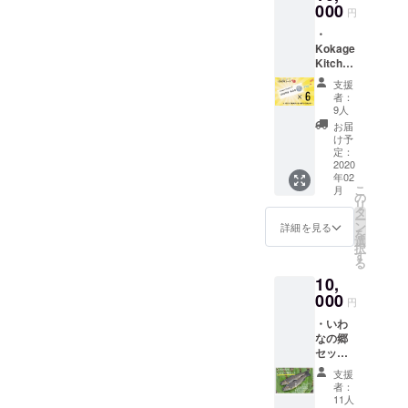
のキッ
000
※出店情
円
チン
報はあ
・
カーに
らかじ
Kokage
一緒に
めお店
Kitchen
乗り、
のSNS
6000円
出店ス
よりご
支援
分商品
タッフ
確認く
者：
券 ・オ
として
ださ
9人
リジナ
お手伝
い。 ※
お届
ルス
いいた
商品券
け予
テッ
だける
定：
の有効
カー ・
2020
権利で
期限は
年02
サンク
す。プ
2021年
こ
月
スレ
ラス、
の
5月末ま
リ
ター お
オリジ
タ
でで
ー
店でご
ナルス
ン
す。 ※
詳細を見る
を
使用い
テッ
選
リター
択
ただけ
カー、
す
ンは
る
る6000
心を込
2020年
10,
円分の
めたサ
2月1日
商品券
000
ンクス
から順
円
と、オ
レター
次お届
・いわ
リジナ
をお送
けを開
なの郷
ルス
りしま
始し、
セット
テッ
す。 ※
2020年
(いわな
カー、
お手伝
2月29日
支援
のア
心を込
いいた
までに
者：
ヒー
めたサ
だく際
11人
お届け