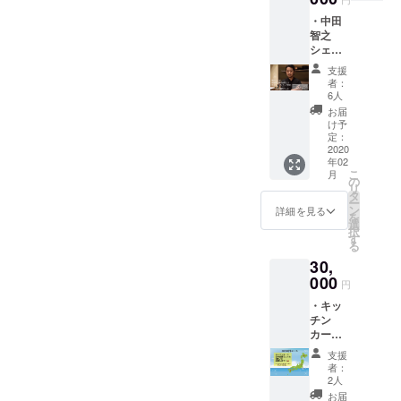
可能と
Kokage
燻製、
通費、
ンは
なった
・中田
Kitchen
お店で
飲食代
2020年
場合の
智之
2000円
ご使用
をいた
2月1日
払い戻
シェフ
分商品
いただ
だきま
から順
しは致
の川内
券 ・オ
ける
す。 ※
次お届
支援
しませ
村の食
リジナ
2000円
ノンア
者：
けを開
ん。
材を使
ルス
分の商
6人
ルコー
始し、
用した
テッ
品券、
ルも可
お届
2020年
スペ
カー ・
オリジ
け予
です。
2月29日
シャル
サンク
定：
ナルス
までに
ディ
2020
スレ
テッ
お届け
年02
ナー ・
ター ビ
カー、
しま
こ
月
オリジ
アカッ
の
心を込
す。 ※
リ
ナルス
プとク
タ
めたサ
災害等
ー
テッ
ラフト
ン
ンクス
詳細を見る
により
を
カー ・
ビール
選
レター
営業不
択
サンク
のセッ
す
をお送
可能と
る
スレ
ト、お
りしま
なった
30,
ター 郡
店でご
す。 ※
場合の
山を代
000
使用い
指定住
円
払い戻
表する
ただけ
所へお
しは致
・キッ
地産地
る2000
送りし
しませ
チン
消シェ
円分の
ます
ん。
カーで
フ中田
商品
（送料
日本全
智之さ
券、オ
込
支援
国どこ
んによ
リジナ
み）。
者：
でも出
る、ス
ルス
2人
※出店情
張しま
ペシャ
テッ
報はあ
お届