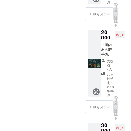
よりご
までに
こ
月
のア
カー、
の
※出店情
確認く
お届け
リ
ヒー
心を込
タ
報はあ
ださ
しま
ー
ジョ+い
めたサ
ン
らかじ
詳細を見る
い。 ※
す。 ※
を
わなの
ンクス
選
めお店
商品券
災害等
択
燻製 ・
レター
す
のSNS
の有効
により
る
Kokage
を直接
よりご
期限は
営業不
20,
Kitchen
お渡し
確認く
2021年
可能と
残り6
2000円
000
しま
ださ
5月末ま
円
なった
分商品
す。 ※
い。 ※
でで
場合の
・川内
券 ・オ
大島の
旬の野
す。 ※
払い戻
村の若
リジナ
好みは
菜便は
リター
しは致
手陶芸
ルス
ビール
2020年
ンは
しませ
家「志
テッ
と日本
8月にお
2020年
支援
ん。
賀風
カー ・
酒で
届け予
者：
6月1日
夏」さ
サンク
す。 ※
4人
定です
から順
ん(土志
スレ
大島は
が、前
お届
次お届
工房)に
ター 川
話を聞
け予
後する
けを開
よるビ
内村の
定：
くのも
場合が
始し、
アカッ
2020
若手陶
好きで
ござい
2020年
年06
プ
芸家
す。 ※
ます。
6月30日
こ
月
（Koka
「志賀
の
日時と
※商品券
までに
リ
ge
風夏」
タ
場所を
の有効
お届け
ー
Kitchen
さん(土
ン
決め、
詳細を見る
期限は
しま
を
のロゴ
志工房)
選
公共の
2021年
す。 ※
択
入り）
による
す
場所で
5月末ま
災害等
る
+クラフ
陶器
面会し
でで
により
30,
トビー
皿、イ
ます。
す。 ※
営業不
残り4
ル ・
000
ワナの
※別途交
リター
円