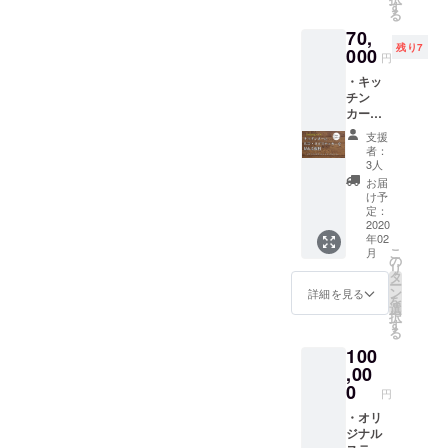
カー ・
日時・
す
郡山市
報はあ
から順
る
サンク
場所は
清水台
らかじ
次お届
70,
スレ
応相談
1-6) ※ド
めお店
けを開
残り7
ター 川
000
です。
リンク
のSNS
円
始し、
内村の
※別途距
代別 ※
よりご
2020年
・キッ
旬の野
離分の
日時は
確認く
6月30日
チン
菜詰め
ガソリ
応相談
ださ
までに
カーに
合わせ
ン代を
です。
い。 ※
お届け
広告・
を、季
いただ
※オリジ
商品券
支援
しま
ロゴス
節ごと
きま
ナルス
者：
の有効
す。
テッ
にお送
す。
3人
テッ
期限は
カーを
りしま
カー、
お届
2021年
貼れる
す。 プ
け予
サンク
5月末ま
権利 ・
ラス、
定：
スレ
でで
オリジ
2020
当店で
ターは
す。 ※
年02
ナルス
使える
指定住
リター
こ
月
テッ
20000
の
所へお
ンは
リ
カー ・
円分商
タ
送りし
2020年
ー
サンク
品券、
ン
詳細を見る
ます
6月1日
を
スレ
オリジ
選
（送料
から順
択
ター
ナルス
す
込
次お届
る
キッチ
テッ
み）。
けを開
100
ンカー
カー、
始し、
に支援
,00
心を込
2020年
者様の
めたサ
0
6月30日
円
広告・
ンクス
までに
ロゴス
・オリ
レター
お届け
テッ
ジナル
をお送
しま