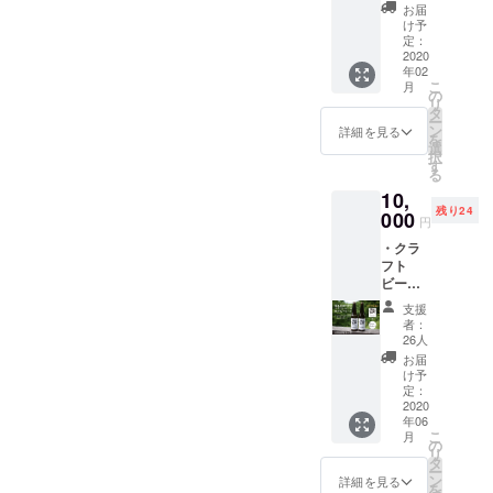
ジョ、
ンクス
の場所
しま
お届
スモー
レター
や日時
け予
す。 ※
クいわ
をお送
定：
は応相
災害等
な) ・
2020
りしま
談で
により
年02
Kokage
す。 ※
す。会
営業不
こ
月
Kitchen
指定住
の
場まで
可能と
リ
4000円
所へお
タ
の交通
なった
ー
分商品
送りし
ン
費や宿
詳細を見る
場合の
を
券 ・オ
ます
選
泊費が
払い戻
択
リジナ
（送料
す
必要な
しは致
る
ルス
込
場合
しませ
10,
テッ
み）。
は、自
ん。
残り24
カー ・
000
※出店情
己負担
円
サンク
報はあ
でお願
・クラ
スレ
らかじ
いしま
フト
ター 川
めお店
す。お
ビール2
内村の
のSNS
手伝い
種飲み
観光ス
よりご
いただ
支援
比べ
ポット
確認く
ける時
者：
セット
「いわ
ださ
26人
間に応
（ホッ
なの
い。 ※
じて、
お届
プジャ
郷」で
商品券
け予
食事が
パン）
養殖＆
定：
の有効
付きま
・
2020
加工さ
期限は
す。 ※
年06
Kokage
れたお
2021年
キッチ
こ
月
Kitchen
土産2品
の
5月末ま
ンカー
リ
4000円
（いわ
タ
でで
で1日ス
ー
分商品
なのア
ン
す。 ※
詳細を見る
タッフ
を