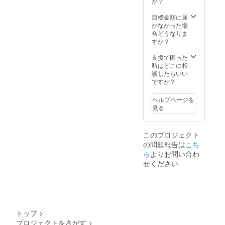
ンクス
か？
決め、
レター
公共の
をお送
目標金額に届
場所で
りしま
かなかった場
面会し
す。 ※
合どうなりま
ます。
トッピ
すか？
※別途交
ング料
通費、
金込で
支援で困った
飲食代
す。 ※
時はどこに相
をいた
基本的
談したらいい
だきま
にその
ですか？
す。 ※
場でお
ノンア
召し上
ヘルプページを
ルコー
がりい
見る
ルも可
ただく
です。
想定な
ので、
このプロジェクト
お持ち
の問題報告は
こち
帰りや
ら
よりお問い合わ
お連れ
の方に
せください
も食べ
ていた
だく場
合は1日
につき5
個まで
トップ
>
とさせ
プロジェクトをさがす
>