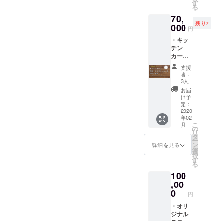
ぐいぐいと全国に川内村を
カー ・
日時・
す
郡山市
報はあ
から順
る
サンク
場所は
清水台
らかじ
次お届
広めていってください！応
70,
スレ
応相談
1-6) ※ド
めお店
けを開
残り7
ター 川
000
です。
リンク
援してます。本田啓介さん
のSNS
円
始し、
内村の
※別途距
代別 ※
よりご
2020年
・キッ
旬の野
コカゲキッチン。大樹の
離分の
日時は
確認く
6月30日
チン
菜詰め
ガソリ
応相談
ださ
までに
下、春の木洩れ日のように
カーに
合わせ
ン代を
です。
い。 ※
お届け
広告・
を、季
いただ
※オリジ
商品券
支援
しま
地域を暖かくしてくれる、
ロゴス
節ごと
きま
ナルス
者：
の有効
す。
テッ
にお送
す。
3人
テッ
旅するキッチンカー！みな
期限は
カーを
りしま
カー、
お届
2021年
貼れる
す。 プ
さん！ぜひ大島さんを応援
け予
サンク
5月末ま
権利 ・
ラス、
定：
スレ
でで
してください！福島大学の
オリジ
2020
当店で
ターは
す。 ※
年02
ナルス
使える
指定住
リター
こ
学生でありながら、地域を
月
テッ
20000
の
所へお
ンは
リ
カー ・
円分商
タ
送りし
盛り上げようと、ビジネス
2020年
ー
サンク
品券、
ン
詳細を見る
ます
6月1日
を
スレ
オリジ
選
としてそばやクラフトビー
（送料
から順
択
ター
ナルス
す
込
次お届
る
ルを地域外に届けてくれ
キッチ
テッ
み）。
けを開
100
ンカー
カー、
始し、
て、本当にありがたく思っ
に支援
,00
心を込
2020年
者様の
めたサ
0
ています。これから、田村
6月30日
円
広告・
ンクス
までに
ロゴス
・オリ
レター
市の地域おこし協力隊員と
お届け
テッ
ジナル
をお送
しま