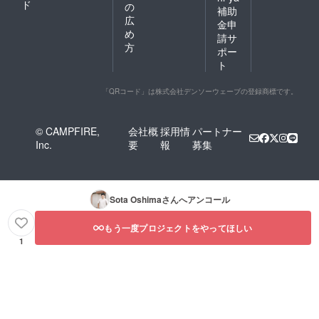
にルーツを持つ子どもたち
ド
の
補助
広
のためのキャンプにて。抜
金申
め
請サ
群の笑顔と心遣いで子ども
方
ポー
たちに接し、「よきお兄さ
ト
ん」になってくれました。
「QRコード」は株式会社デンソーウェーブの登録商標です。
その草太くんが、気が付い
たらワッフルを作る人に
© CAMPFIRE,
会社概
採用情
パートナー
なっていました。チャレン
Inc.
要
報
募集
ジすることを楽しんでいる
「よきお兄さん」の草太く
Sota Oshima
さんへアンコール
んを応援しないわけにはい
かない！楽しく頑張る草太
もう一度プロジェクトをやってほしい
くんは、子どもたちのモデ
1
ルにもなることでしょう。
応援しています。森崎浩充
さん「始まりましたね！！