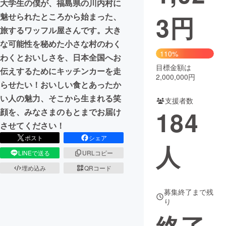
大学生の僕が、福島県の川内村に
3
円
魅せられたところから始まった、
まちづくり・地域活性化
旅するワッフル屋さんです。大き
な可能性を秘めた小さな村のわく
CAMPFIRE for Social Good
CAMPFIRE Creation
110%
わくとおいしさを、日本全国へお
CAMPFIREふるさと納税
machi-ya
コミュニティ
目標金額は
伝えするためにキッチンカーを走
2,000,000円
らせたい！おいしい食とあったか
い人の魅力、そこから生まれる笑
支援者数
184
顔を、みなさまのもとまでお届け
させてください！
ポスト
シェア
人
LINEで送る
URLコピー
埋め込み
QRコード
募集終了まで残
り