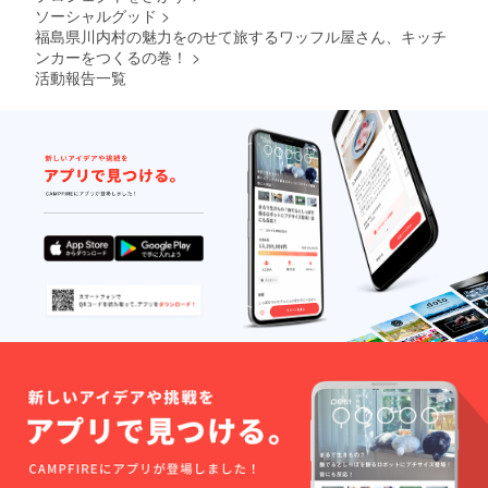
た応援メッセージでなくて
ていた
ソーシャルグッド
>
だきま
申し訳ないから、このまま
福島県川内村の魅力をのせて旅するワッフル屋さん、キッチ
す。 ※
リター
ンカーをつくるの巻！
>
メッセンジャーの中に置い
ンは
活動報告一覧
2020年
てもらっていいからね〜久
2月1日
保洋人さん今回、大島くん
から順
次お届
がクラウドファンディング
けを開
始し、
に挑戦すると聞いて、大学
2020年
2月29日
を休学してワーキングホリ
までに
デーに行くと聞いた時、バ
お届け
しま
イクで日本中を旅すると聞
す。 ※
有効期
いた時と同じように、自分
限は
2021年
の身近にこんなにアクティ
3月31日
ブで凄い人がいるのだと嬉
です。
しい気持ちになったのを思
い出しました。彼には緊張
感を与えない柔らかい雰囲