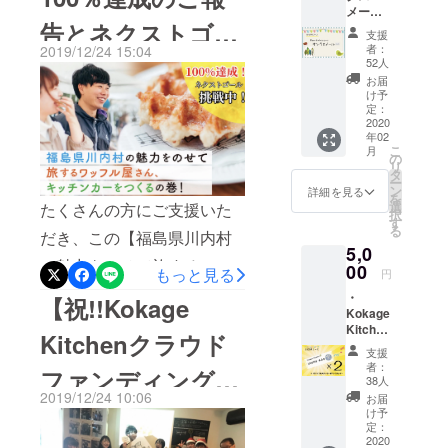
106%、全国をまわるゴール
クラフト
メール
を中心とした福島の魅力、
告とネクストゴー
ビールの醸
感謝の
150%まであと少しです。ど
支援
気持ち
そして僕やみなさんの想い
造を経験
者：
2019/12/24 15:04
うか最後までよろしくお願
を込め
ルのお願い」
52人
後、独立。
をのせたキッチンカーを始
てお礼
お届
いします。Kokage Kitchen
のメー
現在は
け予
動させます！！キッチン
ルを送
定：
のクラウドファンディン
「(株)Kokag
りま
2020
カー始動後の計画は、僕や
e」を設立
年02
す。
グ、本当にたくさんの方の
こ
月
Kokage KitchenのSNSで少
の
し、高校生
リ
応援があり、達成すること
タ
大学生と共
ー
しずつ公開していきます。
ン
詳細を見る
ができました。大変感謝し
を
に立ち上げ
選
たくさんの方にご支援いた
どれも、お酒を飲みながら
択
す
たハーブ
ております。今まで、多く
る
だき、この【福島県川内村
夢を語るノリで作られたよ
ティーブラ
5,0
の方々からの応援メッセー
の魅力をのせて旅するワッ
うな、楽しい計画ばかりで
00
ンド「Tea &
もっと見る
円
ジを紹介してきましたが、
Things」の
フル屋さん、キッチンカー
す！楽しみにしていてくだ
・
【祝!!Kokage
実はまだまだ紹介できてい
運営や、川
Kokage
をつくるの巻！】プロジェ
さい！最後に、今回、クラ
Kitchen
内村での蒸
Kitchenクラウド
なかった応援メッセージが
商品券
クトは、目標金額を達成い
ウドファンディングを通じ
支援
溜所の立ち
2000円
あります。今回はそんな
者：
ファンディング無
たしました！みなさま、本
分 ・オ
上げ等、福
て知り合った方、関わった
38人
メッセージを一挙公開いた
リジナ
2019/12/24 10:06
お届
島の魅力を
当にありがとうございまし
事100%達成】
方、より深く関わるように
ルス
け予
します！！よりあい処華 今
世界へ発信
テッ
定：
た！クラウドファンディン
なった方との繋がりを今後
カー ・
2020
するために