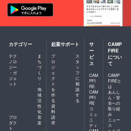
気、どんな場所でも人脈を
開拓していける、人とのつ
ながりをつくっていける力
があると思います。そして
その雰囲気からは想像もで
きないほどの行動力があり
カテゴリー
起案サポート
サ
CAMP
ます。挑戦し続ける彼の姿
ー
FIRE
テク
ま
プ
ス
ビ
につい
から刺激をもらっている人
ノロ
ち
ロ
タ
ス
て
は私だけではないと思いま
ジー
づ
ジ
ッ
・ガ
く
ェ
フ
す。きっと大島くんなら川
CAM
CAMP
ジェ
り
ク
に
PFI
FIREと
内村と世界中の人々を繋げ
ット
・
ト
相
RE
は
地
を
談
ることができる。ワーホリ
CAM
あんし
域
作
す
PFI
ん・安
やバイクの旅をはじめ、
活
る
る
RE
全への
性
資
様々なことに挑戦し、成功
コ
取り組
化
料
ミュ
み
させてきた彼なら大丈夫だ
プロ
音
請
ニ
ニュー
ダク
楽
求
と信じています。Kokage
ティ
ス
ト
CAM
ヘルプ