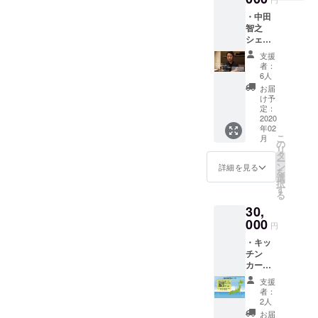
のは、根を張らすためだ
可能と
Kokage
燻製、
通費、
ンは
なった
・中田
Kitchen
お店で
と。川内村に流れる、穏や
飲食代
2020年
場合の
智之
2000円
ご使用
をいた
2月1日
払い戻
シェフ
かな時間の流れを届けるよ
分商品
いただ
だきま
から順
しは致
の川内
券 ・オ
ける
す。 ※
次お届
支援
しませ
うな大樹、もといキッチン
村の食
リジナ
2000円
ノンア
者：
けを開
ん。
材を使
ルス
分の商
6人
ルコー
始し、
カーになってほしい。私の
用した
テッ
品券、
ルも可
お届
2020年
スペ
カー ・
オリジ
け予
牧場も、ルーツは川内村に
です。
2月29日
シャル
サンク
定：
ナルス
までに
ディ
2020
あります。川内の面白さが
スレ
テッ
お届け
年02
ナー ・
ター ビ
カー、
しま
こ
月
わかる子がいて、さらに一
オリジ
アカッ
の
心を込
す。 ※
リ
ナルス
プとク
タ
めたサ
災害等
生懸命事業に取り組んでい
ー
テッ
ラフト
ン
ンクス
詳細を見る
により
を
カー ・
ビール
選
レター
る姿を見たら、応援しない
営業不
択
サンク
のセッ
す
をお送
可能と
る
スレ
わけにはいきません。ここ
ト、お
りしま
なった
30,
ター 郡
店でご
す。 ※
場合の
から、さらなる発展をお祈
山を代
000
使用い
指定住
円
払い戻
表する
ただけ
所へお
しは致
りします。アニマルフォレ
・キッ
地産地
る2000
送りし
しませ
チン
消シェ
円分の
ます
ストうつしの森吉田睦美堺
ん。
カーで
フ中田
商品
（送料
日本全
智之さ
亮裕さん(ロンさん)草太くん
券、オ
込
支援
国どこ
んによ
リジナ
み）。
者：
とはお会いしたのは、オハ
でも出
る、ス
ルス
2人
※出店情
張しま
ペシャ
テッ
報はあ
お届