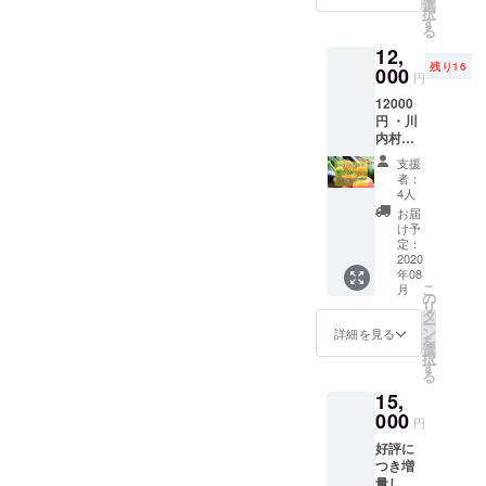
なるのだなあと思います。
券 ・オ
ヒー
月26日まではまだあと少し
選
リター
として
択
リジナ
ジョ、
す
ンは
お手伝
る
コカゲキッチンは川内村や
時間があります。そこで私
ルス
スモー
2020年
いでき
12,
テッ
クいわ
2月1日
る権利
福島にとってそんな存在に
たちは、次のゴールを設定
残り16
カー ・
000
な）、
から順
の有効
円
サンク
お店で
なる気がして、彼の目指す
次お届
期限は
し、100%のその先へと向か
12000
スレ
ご使用
けを開
2021年
円 ・川
「夢」の欄をわくわくしな
ター 福
いただ
おうと思っています。具体
始し、
5月末で
内村
島県田
ける
2020年
す。 ※
がら読みました。今回のク
「旬の
的には、今回キッチンカー
村市の
4000円
2月29日
災害等
支援
野菜
クラフ
分の商
までに
者：
により
ラウドファウンディングの
をつくるだけの資金が集ま
便」夏
トビー
品券、
4人
お届け
営業不
野菜
ル飲み
オリジ
成功とコカゲキッチンのご
しま
お届
可能と
りましたので、次はそれに
セット
比べ
ナルス
け予
す。 ※
なった
・
発展、心からお祈りしてい
セッ
定：
テッ
乗り、実際に日本全国を旅
災害等
場合の
Kokage
2020
ト、お
カー、
により
払い戻
ます！Masaya Hiroseさん
年08
Kitchen
するための旅費を集めたい
店でご
心を込
営業不
しは致
こ
月
5000円
使用い
の
めたサ
可能と
しませ
『川内村のそば粉を使った
リ
と考えています。そのネク
分商品
ただけ
タ
ンクス
なった
ん。 ※
ー
券 ・オ
る4000
ン
レター
詳細を見る
ワッフルを作るので食べて
場合の
オリジ
ストゴールの金額を、【300
を
リジナ
円分の
選
をお送
払い戻
ナルス
択
ルス
みて！』それが会って初め
商品
す
りしま
万円】に設定します。100%
しは致
テッ
る
テッ
券、オ
す。 ※
しませ
カー、
ての言葉だったような気が
15,
カー ・
のその先へ、さらに見たこ
リジナ
指定住
ん。
サンク
サンク
000
ルス
所へお
円
スレ
する。それから話していく
とのない景色を、みなさま
スレ
テッ
送りし
ターは
好評に
ター 川
カー、
ます
中で、なんと同い年だと、
指定住
とともに目指したいです。
つき増
内村の
心を込
（送料
所へお
量しま
旬の夏