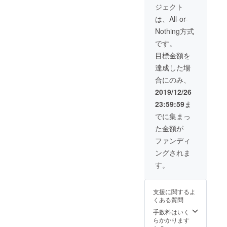
「LIVEBBQ」の第一回目は
けを開
農産品
ジェクト
しょ
始し、
を使っ
川内村でした。新しいこと
う！ プ
2020年
たトッ
は、All-or-
ラス、
2月29日
ピング
への挑戦を応援してくれる
Nothing方式
オリジ
までに
の開発
ナルス
お届け
など、
です。
村なんです！その川内村
テッ
しま
これか
目標金額を
カー、
の、福島の魅力を伝えたい
す。
らも進
心を込
化し続
達成した場
という思いは本当に素晴ら
めたサ
けるそ
合にのみ、
ンクス
ば粉
しいと思います。草太くん
レター
ワッフ
2019/12/26
を直接
ルの変
がキッチンカーで多くの人
23:59:59
ま
お渡し
化を、
しま
と関わることで、県外でも
一年間
でに集まっ
す。 ※
を通し
た金額が
もっと川内の良さを広めて
大島の
て常に
好みは
お楽し
ファンディ
くれることでしょう。私も
ビール
みいた
ングされま
と日本
だけま
田村市出身なので、同じ阿
酒で
す。プ
す。
す。 ※
武隈高原の仲間として、そ
ラス、
大島は
オリジ
して出張サービスを行って
話を聞
ナルス
支援に関するよ
くのも
テッ
いる仲間として草太くんの
くある質問
好きで
カー、
す。 ※
心を込
手数料はいく
プロジェクトを応援してい
日時と
めたサ
らかかります
場所を