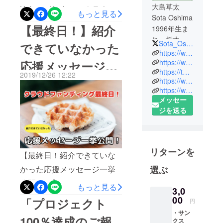
大島草太
Kokage Kitchenのクラウド
もっと見る
Sota Oshima
ファンディングは無事達成
【最終日！】紹介
1996年生ま
し、昨日募集を終えること
れ。栃木県
Sota_Oshima
できていなかった
ができました。184人の方々
出身、福島
https://www.facebook.com/souta.oshima.73
大学卒。在
https://www.instagram.com/naturadistill/
応援メッセージ一
から、2211023円のご支援
https://twitter.com/Sota_Oshima
学中に
2019/12/26 12:22
を頂き、110%達成をたたき
挙公開！！
https://www.instagram.com/kokage_kitchen/
「Kokage
https://www.facebook.com/KokageKitchen/
出すことができたこと、大
Kitchen」を
メッセー
開業、移動
変感謝しております。支援
ジを送る
販売車で事
者の方々には、お礼のメー
業開始。大
ル、手紙にて改めてお礼さ
学4年次に地
せていただきます。クラウ
域おこし協
リターンを
【最終日！紹介できていな
力隊を経験
ドファンディングは終わり
かった応援メッセージ一挙
選ぶ
し田村市都
ましたが、Kokage Kitchen
路町に移
公開！！】みなさんこんに
もっと見る
としてはここからがスター
3,0
住。「(株)
ちは。ついに、最終日を迎
00
「プロジェクト
円
トです！来年春にはキッチ
ホップジャ
えてしまいました。現在
・サン
パン」にて
ンカーを手に入れ、川内村
100％達成のご報
クス