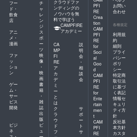
Kitchenの成功と川内村の復
クラウドファ
フー
チ
PFI
お問い
ンディングの
ド・
ャ
興、そして福島の復興を
RE
合わせ
ノウハウを無
飲食
レ
Crea
祈って、微力ながら応援さ
料で学ぼう
店
ン
tion
各種規定
CAMPFIRE
ジ
せていただきます。久保洋
CAM
アカデミー
アニ
ス
利用規
PFI
人荒井雅美さん底抜けに明
メ・
ポ
約
RE
るい大島くんと出会ったの
漫画
ー
CA
説
細則
for
ツ
MP
明
プライ
は、1年ほど前でしょうか、
Soci
ファ
映
FI
会
バシー
al
アニマルフォレストうつし
ッ
像
RE
・
ポリ
Goo
ショ
・
ア
相
の森ででした。そのときか
シー
d
ン
映
カ
談
特定商
CAM
ら彼がどんな活躍をするん
画
デ
会
取引法
PFI
ゲー
書
ミ
だろう？と密かに期待して
に基づ
RE
ム・
籍
ー
く表記
for
いました。川内の郷かえる
サー
・
と
情報セ
Ente
ビス
雑
は
マラソンやあぶくま洞など
キュリ
rtain
開発
誌
ク
サ
ティ方
men
で「Kokage Kitchen」とし
出
ラ
ポ
針
t
版
ウ
ー
て出店していた彼は、希望
反社基
CAM
ビジ
ビ
ド
ト
本方針
PFI
に溢れた表情で、こちらが
ネ
ュ
フ
サ
カスタ
RE
ス・
ー