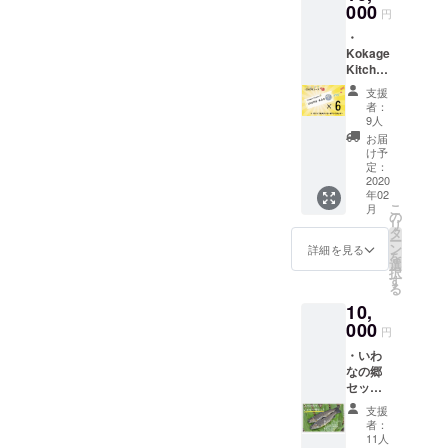
然の中で育まれる宝の食材
が、なにもかも初めての
のキッ
000
※出店情
の資金が集まりましたの
円
2019.12.27Kokage Kitchen
チン
報はあ
に惚れた話を聞いたのは今
チャレンジで、不安や焦
・
で、 次はそれに乗り、実際
カーに
らかじ
代表大島草太
Kokage
一緒に
年の夏でしたね。惚れた食
めお店
り、迷うこともたくさんあ
にみなさまのもとへ日本全
Kitchen
乗り、
のSNS
材の魅力を、日本中、延い
6000円
出店ス
りました。しかしそれをは
よりご
支援
国を駆け巡るための旅費を
分商品
タッフ
確認く
者：
ては世界中に発信して、皆
るかに上回る勢いで、数え
券 ・オ
として
ださ
9人
集めたいと考えています。
リジナ
お手伝
い。 ※
お届
を幸せな気持ちにしてくだ
きれない人たちからのあた
ルス
100％のさらにその先へ、見
いいた
商品券
け予
テッ
だける
定：
さい！福島発の幸せを運ぶ
の有効
たかい想いに触れることが
たことのない景色を、みな
カー ・
2020
権利で
期限は
年02
移動キッチン応援していま
サンク
す。プ
でき、この挑戦の機会をい
2021年
さまとともに目指したいと
こ
月
スレ
ラス、
の
5月末ま
リ
す！新沢暁子さんコカゲ
ただくことができて、本当
ター お
オリジ
タ
でで
思います！ 詳しくはプロ
ー
店でご
ナルス
ン
す。 ※
詳細を見る
キッチンの出店を2回お手伝
に幸せ者だと痛感していま
を
使用い
ジェクトページ本文をご覧
テッ
選
リター
択
ただけ
カー、
す
いをさせていただきまし
ンは
す。このクラウドファン
る
ください。どうかどうか、
る6000
心を込
2020年
10,
た。代表の大島くんとは出
円分の
めたサ
ディングを通して、新しく
2月1日
最後の目標150％まで一緒に
商品券
000
ンクス
から順
円
会って一年も満たないので
出会えた人、久しぶりに連
と、オ
レター
次お届
走り続けましょう！！ よろ
・いわ
リジナ
をお送
けを開
すが、自然体でみんなに好
絡をとった人、より信頼関
なの郷
ルス
しくお願いします！！
りしま
始し、
セット
テッ
す。 ※
かれているところ、川内村
2020年
係や絆が深まった人が、た
(いわな
カー、
お手伝
2月29日
支援
のア
への深い想いと愛情を持っ
心を込
いいた
くさんたくさんいます。ま
までに
者：
ヒー
めたサ
だく際
11人
お届け