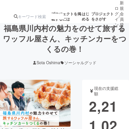
新
ロ
規
グ
会
プロジェクトを掲
はじ
プロジェクト
/
載するには
める
をさがす
イ
員
ン
登
福島県川内村の魅力をのせて旅する
録
ワッフル屋さん、キッチンカーをつ
くるの巻！
人気のプロ
注目のリ
注目の新着プロ
募集終了が近いプ
もうすぐ公開
ジェクト
ターン
ジェクト
ロジェクト
されます
Sota Oshima
ソーシャルグッド
アート・写真
音楽
現在の支援総
テクノロジー・ガジェット
ゲーム・サ
額
2,21
映像・映画
書籍・雑誌
1,02
ビジネス・起業
チャレンジ