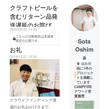
クラフトビールを
含むリターン品発
送遅延のお詫び
2020/06/23 13:53
こちらの活動報告は支援者
Sota
限定の公開です。
Oshim
お礼
a
2019/12/27 15:54
福島県
他に1件の
プロジェク
トを掲載し
ています
CAMPFIRE
アワード受
賞履歴
クラウドファンディング達
2024.1 ノミ
成のお礼おかげさまで、
ネート