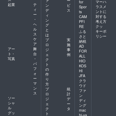
ァ
ー
ワクワクするほどでした。
マーハ
for
起業
テ
ン
ビ
ラスメ
Spor
そんななか、今回のクラウ
ィ
デ
ス
ントに
ts
ー
ドファンディング。応援せ
ィ
対する
CAM
・
ン
考え方
PFI
ずにはいられません。彼は
ヘ
グ
クッ
RE
ル
田村市の企業に就職する予
と
キーポ
ふる
ス
は
リシー
さと
定で、クラフトビールでの
ケ
プ
実
納税
ア
町おこしに情熱を燃やして
ロ
施
AD
アー
舞
ジ
事
FOR
いると聞きました。これか
ト・
台
ェ
例
ALL
ら先、地域のリーダー的存
写真
・
ク
HIO
パ
ト
在になってもらいたい人材
KOS
フ
の
HI
ですので、是非成功して
ォ
作
JFA
ー
り
いってほしいと思います。
クラ
マ
方
ウド
これからも期待しているの
ン
プ
統
ファ
ス
ロ
計
で、頑張って下さい！佐々
ン
ソー
ジ
デ
ディ
木千賀子さん初めて草太く
シャ
ェ
ー
ング
ル
ク
タ
んにお会いしたのは、外国
mac
グッ
ト
hi-ya