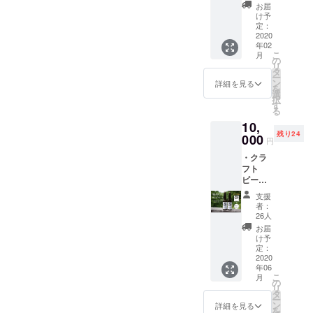
て事業を行なっているとこ
ジョ、
だ顔を見たことのない人た
ンクス
の場所
しま
お届
スモー
レター
や日時
け予
す。 ※
ろを心から尊敬していま
ちからも厚いご支援をいた
クいわ
をお送
定：
は応相
災害等
な) ・
2020
りしま
談で
す。そして、彼のそば粉
により
だき、集まったお金の重さ
年02
Kokage
す。 ※
す。会
営業不
こ
月
Kitchen
ワッフルはお世辞抜きに最
指定住
の
場まで
を感じております。これは
可能と
リ
4000円
所へお
タ
の交通
なった
ー
高においしい！私は福島県
分商品
ただのお金ではなく、みな
送りし
ン
費や宿
詳細を見る
場合の
を
券 ・オ
ます
選
泊費が
払い戻
の郡山市出身で、来年県外
択
さまからの想いそのものだ
リジナ
（送料
す
必要な
しは致
る
ルス
込
場合
に就職します。彼が福島に
しませ
と受け取り、春からは新し
10,
テッ
み）。
は、自
ん。
残り24
カー ・
000
いることや、川内村の食と
※出店情
己負担
いキッチンカーで、日本全
円
サンク
報はあ
でお願
人に惹かれて事業に向き
・クラ
スレ
国みなさまの元へ飛んでい
らかじ
いしま
フト
ター 川
めお店
す。お
合っていることを思うと、
きたいと思っております！
ビール2
内村の
のSNS
手伝い
種飲み
観光ス
よりご
いただ
私も地元に帰りたくなりま
支援
どこでもお呼びくださ
比べ
ポット
確認く
ける時
者：
セット
「いわ
す。そんな風に、この人が
ださ
26人
間に応
い！！そしてここから大切
（ホッ
なの
い。 ※
じて、
お届
いるから帰りたくなる、自
プジャ
郷」で
なお願いがあります。みな
商品券
け予
食事が
パン）
養殖＆
定：
の有効
付きま
分も何かやってみたくなる
さまのおかげで、晴れて
・
2020
加工さ
期限は
す。 ※
年06
Kokage
れたお
2021年
キッチ
ような存在が吸引力となっ
100%に到達することができ
こ
月
Kitchen
土産2品
の
5月末ま
ンカー
リ
4000円
（いわ
タ
て、地域はどんどん元気に
でで
で1日ス
たわけですが、終了日の12
ー
分商品
なのア
ン
す。 ※
詳細を見る
タッフ
を