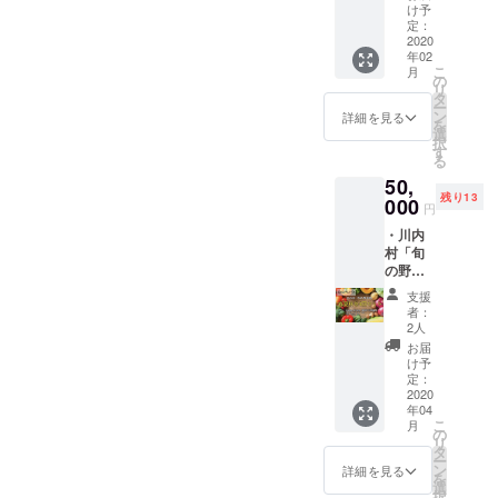
ラブレイクでの出店の時で
す ・オ
ルディ
カー、
け予
らかじ
リジナ
ナーに
定：
心を込
めお店
した。福島県ではまだまだ
ルス
2020
ご招待
めたサ
のSNS
年02
テッ
しま
20代のチャレンジが少ない
ンクス
よりご
こ
月
カー ・
す！ま
の
レター
確認く
リ
中で、現役大学生として、
サンク
た、オ
タ
をお送
ださ
ー
スレ
リジナ
ン
りしま
詳細を見る
い。 ※
を
浜通りの川内村のために事
ター あ
ルス
選
す。 ※
商品券
択
なたの
テッ
す
ビア
の有効
業とクラウドファンディン
る
もとま
カー、
カップ
期限は
50,
でキッ
心を込
グに挑戦している草太くん
は黒と
2020年
残り13
チン
000
めたサ
茶から
5月末ま
円
を本当に尊敬しています。
カーを
ンクス
お選び
でで
・川内
走らせ
レター
いただ
す。 ※
今回のキッチンカーを作る
村「旬
ます！
をお送
けま
災害等
の野菜
プラ
りしま
す。備
により
ためのクラウドファンディ
便」春
ス、オ
す。 ※
考欄に
営業不
支援
夏秋冬4
リジナ
会場は
ングに是非皆さんご支援い
記載く
者：
可能と
回セッ
ルス
中田
2人
ださ
なった
ト ・
ただき、大学卒業後の新た
テッ
シェフ
い。 ※
お届
場合の
Kokage
カー、
の営む
け予
指定住
払い戻
な挑戦を応援いただけます
Kitchen
心を込
定：
フラン
所へお
しは致
商品券
2020
めたサ
ス料理
送りし
しませ
ようよろしくお願いしま
年04
20000
ンクス
店「な
ます
ん。 ※
こ
月
円分 ・
レター
の
か田」
す！！大田明子さんいつも
（送料
リター
リ
オリジ
をお送
タ
となり
込
ンは
ー
ナルス
明るく前向きな大島くん。
りしま
ン
ます。
詳細を見る
み）。
2020年
を
テッ
す。 ※
選
(福島県
※出店情
6月1日
択