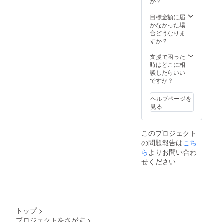
ます！荒木健夫さん自身の
ンクス
か？
決め、
レター
紹介文や遠藤村長の紹介文
公共の
をお送
目標金額に届
場所で
りしま
かなかった場
を読ませてもらいました。
面会し
す。 ※
合どうなりま
ます。
トッピ
すか？
凄いね！バックパッカーや
※別途交
ング料
通費、
バイクでの日本一周で、日
金込で
支援で困った
飲食代
す。 ※
時はどこに相
本や世界を観てきた貴方の
をいた
基本的
談したらいい
だきま
にその
ですか？
川内村へ注ぐ思いに触れ
す。 ※
場でお
ノンア
召し上
て、かえるマラソンで走っ
ヘルプページを
ルコー
がりい
見る
ルも可
た際に観えた村の景色の一
ただく
です。
想定な
つ一つを思い出しました。
ので、
このプロジェクト
お持ち
川内村を思う貴方のスト
の問題報告は
こち
帰りや
ら
よりお問い合わ
お連れ
レートな気持ちを応援して
の方に
せください
います。頑張って！言わな
も食べ
ていた
くても頑張っているのが分
だく場
合は1日
かるけど、心からそう思い
につき5
個まで
ます。応援してます！大し
トップ
>
とさせ
プロジェクトをさがす
>