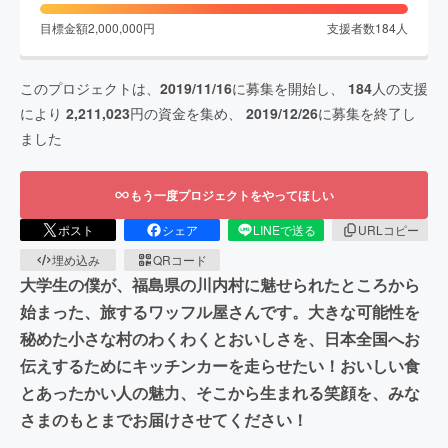
目標金額
2,000,000
円
支援者数
184
人
このプロジェクトは、
2019/11/16
に募集を開始し、
184
人の支援
により
2,211,023
円の資金を集め、
2019/12/26
に募集を終了し
ました
もう一度プロジェクトをやってほしい
ポスト
シェア
LINEで送る
URLコピー
埋め込み
QRコード
大学生の僕が、福島県の川内村に魅せられたところから
始まった、旅するワッフル屋さんです。大きな可能性を
秘めた小さな村のわくわくとおいしさを、日本全国へお
伝えするためにキッチンカーを走らせたい！おいしい食
とあったかい人の魅力、そこから生まれる笑顔を、みな
さまのもとまでお届けさせてください！