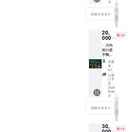
しかないです。そして今回
よりご
までに
こ
月
のア
カー、
の
※出店情
確認く
お届け
リ
ヒー
クラウドファンディングに
心を込
タ
報はあ
ださ
しま
ー
ジョ+い
めたサ
ン
らかじ
詳細を見る
い。 ※
す。 ※
を
挑戦するとということで、
わなの
ンクス
選
めお店
商品券
災害等
択
燻製 ・
レター
す
のSNS
の有効
により
またそうたがやりよったっ
る
Kokage
を直接
よりご
期限は
営業不
20,
Kitchen
お渡し
確認く
て思ってます。自分も個人
2021年
可能と
残り6
2000円
000
しま
ださ
5月末ま
円
なった
分商品
的に挑戦している事がある
す。 ※
い。 ※
でで
場合の
・川内
券 ・オ
大島の
旬の野
す。 ※
払い戻
ので、「頑張れ！」とは言
村の若
リジナ
好みは
菜便は
リター
しは致
手陶芸
ルス
ビール
2020年
ンは
しませ
わずに「一緒に頑張ろ
家「志
テッ
と日本
8月にお
2020年
支援
ん。
賀風
カー ・
酒で
届け予
者：
う！』そして、体調に気を
6月1日
夏」さ
サンク
す。 ※
4人
定です
から順
ん(土志
スレ
つけて名一杯楽しんで！吉
大島は
が、前
お届
次お届
工房)に
ター 川
話を聞
け予
後する
けを開
田睦美さん「僕、キッチン
よるビ
内村の
定：
くのも
場合が
始し、
アカッ
2020
若手陶
好きで
ござい
2020年
カーを作るんです」その言
年06
プ
芸家
す。 ※
ます。
6月30日
こ
月
（Koka
「志賀
の
日時と
※商品券
葉を聞いたとき、草太くん
までに
リ
ge
風夏」
タ
場所を
の有効
お届け
ー
Kitchen
さん(土
ン
の木陰がようやく広がると
決め、
詳細を見る
期限は
しま
を
のロゴ
志工房)
選
公共の
2021年
す。 ※
択
思いました。創業から精力
入り）
による
す
場所で
5月末ま
災害等
る
+クラフ
陶器
面会し
でで
により
的に各地を駆け巡っていた
30,
トビー
皿、イ
ます。
す。 ※
営業不
残り4
ル ・
000
ワナの
※別途交
リター
円