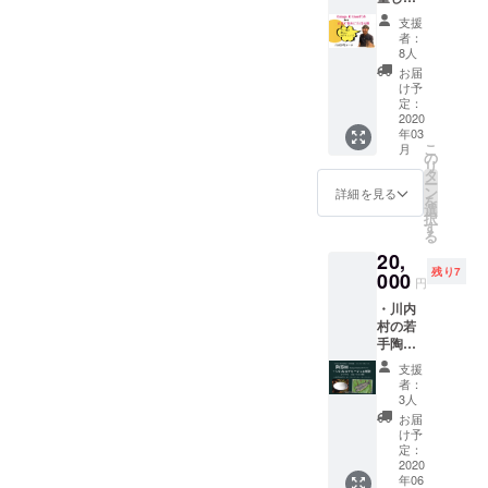
そしてそば粉ワッフルに本
めたサ
込
ネクストゴールという意味
送りし
した！
野菜
ンクス
み）。
支援
ます
気なんだと。今に至るまで
笑 ・
セッ
でも、Kokage Kitchenの未
レター
※出店情
者：
（送料
Kokage
ト、お
をお送
8人
報はあ
込
おそらく５回も会っていな
来としても、達成した今こ
Kitchen
店でご
りしま
らかじ
お届
み）。
代表大
使用い
す。 ※
け予
めお店
い。でも毎回会う時、商品
※リター
こからが始まりだと思って
島と
ただけ
定：
飲み比
のSNS
ンは
もっと
2020
る5000
改良していたり、今度はこ
べセッ
よりご
います。みなさまが形にし
2020年
年03
飲みに
円分の
トの内
確認く
2月1日
こ
月
こに出店してみるつもりと
行ける
商品
てくれた想いをのせて、こ
の
容はこ
ださ
から順
リ
券 ・オ
券、オ
タ
ちらで
い。 ※
次お届
ー
か、これからどうしていき
こからさらにパワーアップ
リジナ
リジナ
ン
ご用意
詳細を見る
商品券
けを開
を
ルス
ルス
選
させて
の有効
たいとか。1分ぐらいしか喋
始し、
していきます！！私たちと
択
テッ
テッ
す
いただ
期限は
2020年
る
カー ・
カー、
る時間がなかった時も、お
きま
2021年
一緒にここまで走ってきて
2月29日
20,
サンク
心を込
す。 ※
5月末ま
までに
残り7
互いの目標とか夢を語り合
スレ
000
めたサ
くださり、本当に本当に、
指定住
でで
円
お届け
ター 代
ンクス
所へお
す。 ※
しま
える。個人的には唯一無二
・川内
心の底からありがとうござ
表の大
レター
送りし
リター
す。
村の若
島と
をお送
ます
ンは
の存在であり、強敵ライバ
います。どうか今後とも、
手陶芸
もっと
りしま
（送料
2020年
家「志
飲みに
す。 ※
ル（勝手に思っている）。
込
2月1日
支援
応援よろしくお願いしま
賀風
行きま
指定住
み）。
者：
から順
夏」さ
全く違うジャンルで夢を追
しょ
所へお
3人
す！！2019年12月24日 大島
※出店情
次お届
ん(土志
う！ プ
送りし
報はあ
お届
けを開
いかけているけど、すごく
工房)に
草太
ラス、
ます
け予
らかじ
始し、
よる陶
オリジ
定：
（送料
めお店
2020年
刺激をもらって本当に感謝
器皿 ・
2020
ナルス
込
のSNS
2月29日
年06
いわな
テッ
み）。