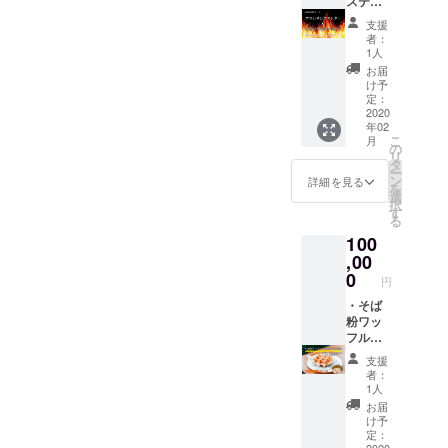
して、川内村、田村市とあ
カーを
ステッ
りしま
す。 ※
貼れる
カー ・
す。 ※
災害等
支援
ぶくま地域を盛り上げてい
権利で
アツい
旬の野
者：
により
す。プ
サンク
菜便の
1人
ただけるようご活躍を期待
営業不
ラス、
スレ
内容は
お届
可能と
オリジ
ター
こちら
しております。私も福島大
け予
なった
ナルス
Kokage
でご用
定：
場合の
学の卒業生として、市役所
テッ
Kitchen
2020
意させ
払い戻
年02
カー、
の想い
ていた
しは致
こ
で地域を盛り上げる活動を
月
心を込
に共感
だきま
の
しませ
リ
めたサ
し、リ
す。 ※
タ
行っています。震災にも原
ん。
ー
ンクス
ターン
発送時
ン
詳細を見る
を
レター
不要で
期は
選
発災害にも負けない福島県
択
をお送
も支援
2020年
す
る
をみなで一緒にご紹介して
りしま
した
4月、7
100
す。 ※
い！と
月、10
いければと思っています！
広告、
いう方
,00
月、
ロゴス
向けに
2020年
0
そばワッフルと、クラフト
円
テッ
ご用意
1月を予
カーは
させて
・そば
定して
ビールを を、旅するキッチ
後日郵
いただ
粉ワッ
おりま
ンカーで全国に発信してい
送いた
きまし
フル一
すが、
だきま
た。ご
年間食
前後す
支援
きましょう！！！ご支援を
す(着払
支援い
べ放
る可能
者：
い可
ただい
題！ ・
性がご
1人
よろしくお願いいたしま
能)。 ※
た方に
オリジ
ざいま
お届
オリジ
は、感
ナルス
す。 ※
す！川合達也さん草太くん
け予
ナルス
謝の気
テッ
指定住
定：