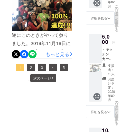
泉富代さん草太君の川内想
年02
サンク
グへの初挑戦ということで
も大切にしていきたいと
活動の幅を
こ
月
スレ
の
いすごい。つながり日和で
リ
不安もありましたが、みな
広げてい
ター お
思っています。一緒にイベ
タ
ー
も川内の食材のワッフルを
店でご
ン
詳細を見る
る。
さまからあたたかいご支援
を
ントを開催する、出店す
使用い
選
択
販売。結構お客さんいまし
ただけ
す
をいただくたびに勇気づけ
る、商品開発する、ただ飲
る
る2000
たよ。私も注文したけど一
遂にこのときがやって参り
5,0
円分の
られ、集まった金額の重み
みに行くなどなど。僕から
商品券
00
時間以上まってました。お
ました。2019年11月16日に
円
を、改めて今感じていま
と、オ
もみなさんを巻き込んでい
・キッ
世辞抜きおいしかった。こ
リジナ
スタートを切りました「福
す。そして、ここから皆様
もっと見る
チン
きますし、ぜひみなさんの
ルス
んなに頑張っている草太君
カーで1
島県川内村の魅力をのせて
テッ
に大切なご報告とお願いが
活動にも僕やKokage
日ス
カー、
支援
を応援せずにはいられませ
旅するワッフル屋さん、
1
2
3
4
5
タッフ
心を込
ございます。 私たちKokage
者：
Kitchenを巻き込んでいって
として
めたサ
19人
ん。どうか意をくんでいた
キッチンカーをつくるの
Kitchenは、プロジェクト期
お手伝
次のページ
ンクス
ください。いつでもお待ち
お届
...
いでき
だき大島草太君に力をお貸
レター
け予
巻」が、昨日無事100%達成
間は残りわずかですが、 さ
る権利
しています。一緒に、楽し
をお送
定：
しください。井上雅登さん
・オリ
2020
いたしました！ここまで来
りしま
らなる飛躍のため、ネクス
みながら、ワクワクする未
年02
ジナル
す。 ※
応援するよ！！！草太く
こ
月
られたのはひとえに、支え
ステッ
指定住
の
トゴール150％(300万円)に
来を創っていきましょう！
リ
カー ・
所へお
タ
ん！一緒に福島盛り上げよ
てくださるみなさまのおか
ー
チャレンジすることを決め
サンク
送りし
ン
詳細を見る
それでは、よいお年をお迎
を
スレ
う！！渡邉真義さん大島く
ます
選
げです。もちろん成功させ
択
ました！ 具体的には、今回
ター
えください。来年また会い
（送料
す
る
んから、川内村の豊かな自
Kokage
ると信じてやってきました
込
キッチンカーをつくるだけ
ましょう。
10,
Kitchen
み）。