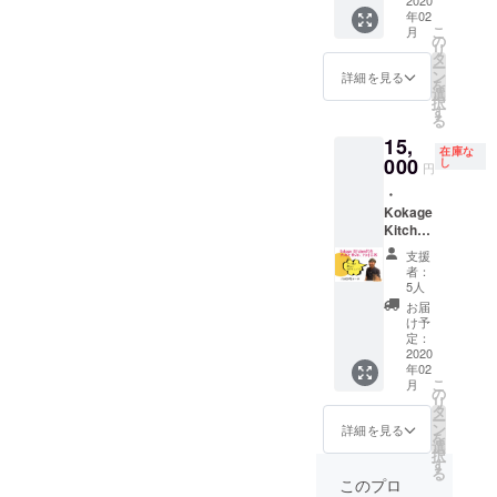
とは気づいたら仲良くなっ
テッ
持ちを
カー ・
2020
所へお
年02
カー、
込め
サンク
送りし
こ
ていました（笑）草太くん
月
サンク
て、ア
スレ
ます
の
リ
スレ
ツいア
ター
（送料
タ
の周りにはいつも仲間に囲
ー
ターは
ツい直
Kokage
込
ン
詳細を見る
を
指定住
筆のお
Kitchen
み）。
選
まれています。自然と周り
択
所へお
手紙
の主商
す
る
の人たちを巻き込んでしま
送りし
と、オ
品とし
15,
ます
リジナ
て人気
在庫な
うのは草太くんの人の良さ
（送料
ルス
の「そ
000
し
円
込
テッ
ば粉
なのでしょう。私が川内村
・
み）。
カーを
ワッフ
Kokage
※リター
お送り
ル」。
と関わったのは震災以降で
Kitchen
ンは
いたし
出店会
代表大
した。川内村は県外からの
2020年
ます。
場にい
支援
島と飲
2月1日
※指定住
けばそ
者：
移住してきている方が多く
みに行
から順
所へお
のワッ
5人
ける券
次お届
送りし
フルが
お届
います。村の古き良き部分
・オリ
けを開
ます
いつで
け予
ジナル
始し、
（送料
も食べ
定：
と、外の刺激を受けて変化
ステッ
2020
2020年
込
放題の
年02
カー ・
している部分が見られる、
2月29日
み）。
券で
こ
月
サンク
までに
※リター
す。味
の
リ
とても魅力的な村だと思い
スレ
お届け
ンは
やパ
タ
ー
ター 代
しま
2020年
ケージ
ン
詳細を見る
ます。私自身、今行ってい
を
表の大
す。
2月1日
はもち
選
択
島と飲
から順
ろん、
す
る出張BBQサービス、
る
みに行
次お届
地域の
このプロ
きま