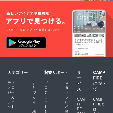
カテゴリー
起案サポート
サ
CAMP
ー
FIRE
テク
ま
プ
ス
ビ
につい
ノロ
ち
ロ
タ
ス
て
ジー
づ
ジ
ッ
・ガ
く
ェ
フ
CAM
CAMP
ジェ
り
ク
に
PFI
FIREと
ット
・
ト
相
RE
は
地
を
談