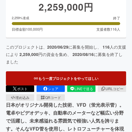
2,259,000
円
終了
2,259
%達成
目標金額
100,000
円
支援者数
116
人
このプロジェクトは、
2020/06/29
に募集を開始し、
116
人の支援
により
2,259,000
円の資金を集め、
2020/08/16
に募集を終了し
ました
もう一度プロジェクトをやってほしい
ポスト
シェア
LINEで送る
URLコピー
埋め込み
QRコード
日本がオリジナル開発した技術、VFD（蛍光表示管）。
電卓やビデオデッキ、自動車のメーターなど幅広い分野
で活躍し、未来感溢れる雰囲気で根強い人気を誇りま
す。そんなVFD管を使用し、レトロフューチャーを体現