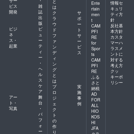
サー
・
と
情報セ
Ente
ビス
雑
は
キュリ
rtain
開発
誌
ク
サ
ティ方
men
出
ラ
ポ
針
t
版
ウ
ー
反社基
CAM
ビジ
ビ
ド
ト
本方針
PFI
ネ
ュ
フ
サ
カスタ
RE
ス・
ー
ァ
ー
マーハ
for
起業
テ
ン
ビ
ラスメ
Spor
ィ
デ
ス
ントに
ts
ー
ィ
対する
CAM
・
ン
考え方
PFI
ヘ
グ
クッ
RE
ル
と
キーポ
ふる
ス
は
リシー
さと
ケ
プ
実
納税
ア
ロ
施
AD
アー
舞
ジ
事
FOR
ト・
台
ェ
例
ALL
写真
・
ク
HIO
パ
ト
KOS
フ
の
HI
ォ
作
JFA
ー
り
クラ