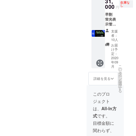
31,
在庫な
000
し
円
早割
蛍光表
示管置
時計 ２
支援
個 送
者：
料・消
10人
費税込
お届
み 通常
け予
販売価
定：
格
2020
年09
44,000
こ
月
円より
の
リ
29%OF
タ
ー
F
ン
詳細を見る
を
選
択
す
る
このプロ
ジェクト
は、
All-In方
式
です。
目標金額に
関わらず、