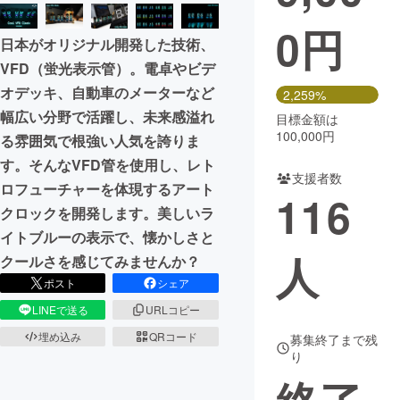
0
円
まちづくり・地域活性化
日本がオリジナル開発した技術、
VFD（蛍光表示管）。電卓やビデ
CAMPFIRE for Social Good
CAMPFIRE Creation
オデッキ、自動車のメーターなど
2,259%
CAMPFIREふるさと納税
machi-ya
コミュニティ
幅広い分野で活躍し、未来感溢れ
目標金額は
100,000円
る雰囲気で根強い人気を誇りま
す。そんなVFD管を使用し、レト
支援者数
ロフューチャーを体現するアート
116
クロックを開発します。美しいラ
イトブルーの表示で、懐かしさと
人
クールさを感じてみませんか？
ポスト
シェア
LINEで送る
URLコピー
埋め込み
QRコード
募集終了まで残
り