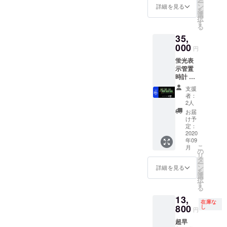
ー
も多く、映
ン
詳細を見る
を
画やドラマ
選
択
す
にも演出・
る
ファッショ
35,
000
ン小物とし
円
て採用いた
蛍光表
示管置
だいており
時計 2
ます。
個 送
支援
料・消
者：
費税込
2人
み 通常
お届
販売価
け予
格
定：
44,000
2020
年09
円より
こ
月
20%OF
の
リ
F
タ
ー
ン
詳細を見る
を
選
択
す
る
13,
在庫な
800
し
円
超早