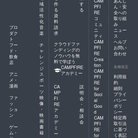
CAM
あんし
域
作
す
PFI
ん・安
活
る
る
RE
全への
性
資
コ
取り組
化
料
ミュ
み
プロ
音
請
ニ
ニュー
ダク
楽
求
ティ
ス
ト
CAM
ヘルプ
クラウドファ
フー
チ
PFI
お問い
ンディングの
ド・
ャ
RE
合わせ
ノウハウを無
飲食
レ
Crea
料で学ぼう
店
ン
tion
各種規定
CAMPFIRE
ジ
CAM
アカデミー
アニ
ス
利用規
PFI
メ・
ポ
約
RE
漫画
ー
CA
説
細則
for
ツ
MP
明
プライ
Soci
ファ
映
FI
会
バシー
al
ッ
像
RE
・
ポリ
Goo
ショ
・
ア
相
シー
d
ン
映
カ
談
特定商
CAM
画
デ
会
取引法
PFI
ゲー
書
ミ
に基づ
RE
ム・
籍
ー
く表記
for