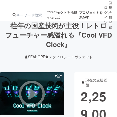
新
ロ
規
グ
会
プロジェクトを掲載
プロジェクトを
/
するには
さがす
イ
員
ン
登
往年の国産技術が主役！レトロ
録
フューチャー感溢れる『Cool VFD
Clock』
人気のプロ
注目のリ
注目の新着プロ
募集終了が近いプ
もうすぐ公開
ジェクト
ターン
ジェクト
ロジェクト
されます
SEAHOPE
テクノロジー・ガジェット
アート・写真
音楽
現在の支援総
テクノロジー・ガジェット
ゲーム・サ
額
2,25
映像・映画
書籍・雑誌
9,00
ビジネス・起業
チャレンジ