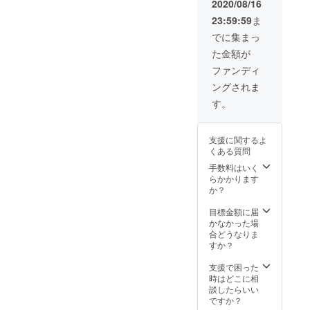
2020/08/16
23:59:59
ま
でに集まっ
た金額が
ファンディ
ングされま
す。
支援に関するよ
くある質問
手数料はいく
らかかります
か？
目標金額に届
かなかった場
合どうなりま
すか？
支援で困った
時はどこに相
談したらいい
ですか？