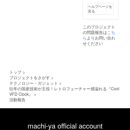
ヘルプページを
見る
このプロジェクト
の問題報告は
こち
ら
よりお問い合わ
せください
トップ
>
プロジェクトをさがす
>
テクノロジー・ガジェット
>
往年の国産技術が主役！レトロフューチャー感溢れる『Cool
VFD Clock』
>
活動報告
machi-ya official account