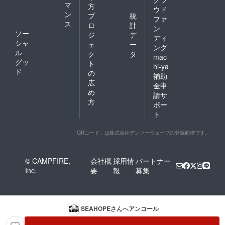
マ
方
ウド
ン
プ
統
ファ
ス
ロ
計
ン
ソー
ジ
デ
ディ
シャ
ェ
ー
ング
ル
ク
タ
mac
グッ
ト
hi-ya
ド
の
補助
広
金申
め
請サ
方
ポー
ト
「QRコード」は株式会社デンソーウェーブの登録商標です。
© CAMPFIRE,
会社概
採用情
パートナー
Inc.
要
報
募集
SEAHOPE
さんへアンコール