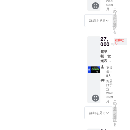
格
2020
年09
22,000
こ
月
円より
の
リ
28%OF
タ
ー
F
ン
詳細を見る
を
選
択
す
る
27,
在庫な
000
し
円
超早
割 蛍
光表示
管置時
支援
計 ２個
者：
送料・
5人
消費税
お届
込み 通
け予
常販売
定：
価格
2020
年09
44,000
こ
月
円より
の
リ
38%OF
タ
ー
F
ン
詳細を見る
を
選
択
す
る