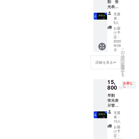
割 蛍
光表示
管置時
支援
計 １個
者：
送料・
5人
消費税
お届
込み 通
け予
常販売
定：
価格
2020
年09
22,000
こ
月
円より
の
リ
37%OF
タ
ー
F
ン
詳細を見る
を
選
択
す
る
15,
在庫な
800
し
円
早割
蛍光表
示管置
時計 1
支援
個 送
者：
料・消
10人
費税込
お届
み 通常
け予
販売価
定：