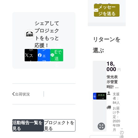
ユニーク
メッセー
さ、斬新さ
ジを送る
にこだわっ
シェアして
た腕時計の
プロジェク
みを企画・
トをもっと
リターンを
設計・取扱
応援！
いする会社
LIN
ポ
シ
選ぶ
Eで
です。他
ス
ェ
送
メーカーと
ト
ア
18,
る
は一線を隔
000
円
した個性的
蛍光表
なメーカー
示管置
として幅広
時計 1
個 送
い年齢層に
支援
出荷状況
料・消
者：
定評を得て
費税込
84人
おり、その
み 通常
お届
販売価
け予
インパクト
格
定：
のあるデザ
22,000
2020
活動報告一覧を
プロジェクトを
年09
円より
インから著
見る
見る
こ
月
18%OF
の
名人ファン
リ
F
タ