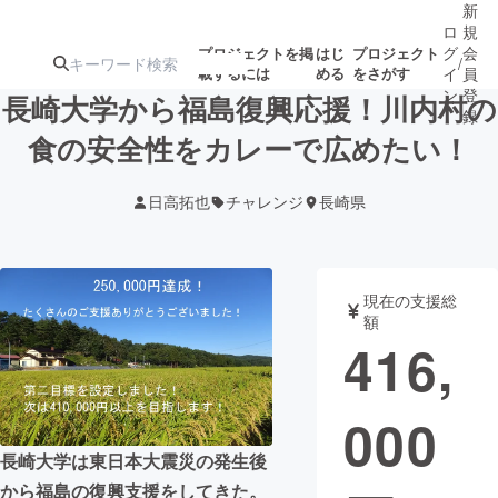
新
ロ
規
グ
会
プロジェクトを掲
はじ
プロジェクト
/
載するには
める
をさがす
イ
員
ン
登
長崎大学から福島復興応援！川内村の
録
食の安全性をカレーで広めたい！
人気のプロ
注目のリ
注目の新着プロ
募集終了が近いプ
もうすぐ公開
日高拓也
チャレンジ
長崎県
ジェクト
ターン
ジェクト
ロジェクト
されます
アート・写真
音楽
現在の支援総
額
416,
テクノロジー・ガジェット
ゲーム・サ
000
映像・映画
書籍・雑誌
長崎大学は東日本大震災の発生後
ビジネス・起業
チャレンジ
から福島の復興支援をしてきた。