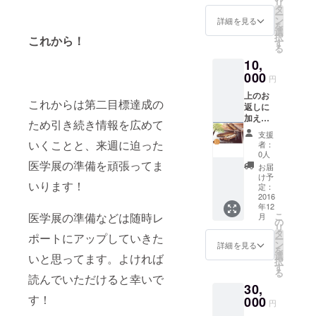
リ
カーに
タ
ー
なって
ン
詳細を見る
を
いま
選
択
これから！
す。
す
る
10,
000
円
上のお
これからは第二目標達成の
返しに
加えて
ため引き続き情報を広めて
川内村
支援
のお
いくことと、来週に迫った
者：
米、そ
0人
ば、い
医学展の準備を頑張ってま
お届
わなの
け予
いります！
燻製を
定：
つけま
2016
年12
した。
医学展の準備などは随時レ
こ
月
の
リ
タ
ポートにアップしていきた
ー
ン
詳細を見る
を
選
いと思ってます。よければ
択
す
る
読んでいただけると幸いで
30,
す！
000
円