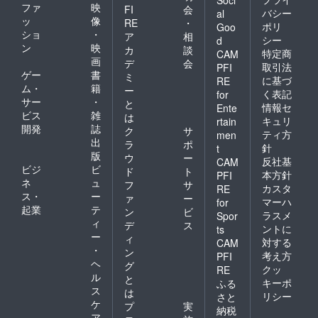
Soci
ファ
映
FI
会
バシー
al
ッ
像
RE
・
ポリ
Goo
ショ
・
ア
相
シー
d
ン
映
カ
談
特定商
CAM
画
デ
会
取引法
PFI
ゲー
書
ミ
に基づ
RE
ム・
籍
ー
く表記
for
サー
・
と
情報セ
Ente
ビス
雑
は
キュリ
rtain
開発
誌
ク
サ
ティ方
men
出
ラ
ポ
針
t
版
ウ
ー
反社基
CAM
ビジ
ビ
ド
ト
本方針
PFI
ネ
ュ
フ
サ
カスタ
RE
ス・
ー
ァ
ー
マーハ
for
起業
テ
ン
ビ
ラスメ
Spor
ィ
デ
ス
ントに
ts
ー
ィ
対する
CAM
・
ン
考え方
PFI
ヘ
グ
クッ
RE
ル
と
キーポ
ふる
ス
は
リシー
さと
ケ
プ
実
納税
ア