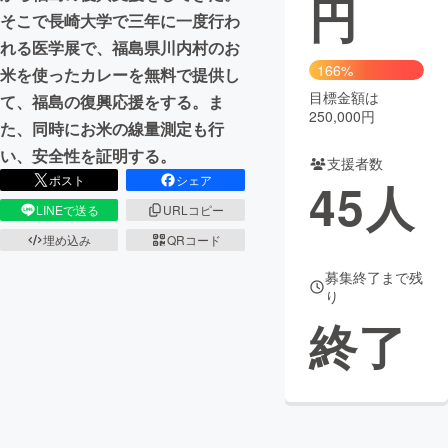
円
そこで長崎大学で三年に一度行わ
まちづくり・地域活性化
れる医学展で、福島県川内村のお
166%
米を使ったカレーを無料で提供し
目標金額は
CAMPFIRE for Social Good
CAMPFIRE Creation
て、福島の復興応援をする。ま
250,000円
た、同時にお米の線量測定も行
CAMPFIREふるさと納税
machi-ya
コミュニティ
い、安全性を証明する。
支援者数
ポスト
シェア
45
人
LINEで送る
URLコピー
埋め込み
QRコード
募集終了まで残
り
終了