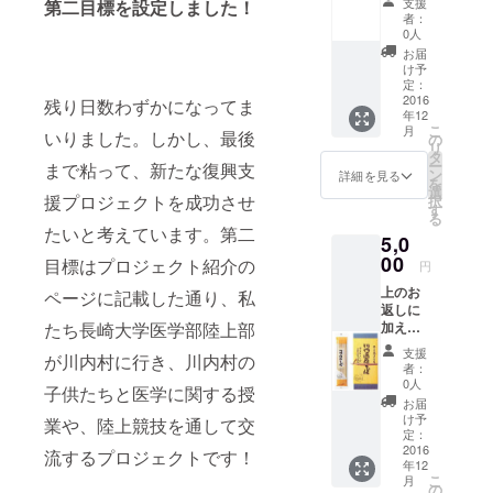
支援
第二目標を設定しました！
ズのか
者：
えるス
0人
テッ
お届
カーで
け予
す。ス
定：
テッ
2016
残り日数わずかになってま
年12
カーに
こ
月
いりました。しかし、最後
つい
の
リ
て、川
タ
ー
まで粘って、新たな復興支
内村に
ン
詳細を見る
を
は天然
選
援プロジェクトを成功させ
択
記念物
す
る
モリア
たいと考えています。第二
5,0
オガエ
ルが生
00
目標はプロジェクト紹介の
円
息して
上のお
おり、
ページに記載した通り、私
返しに
川内村
たち長崎大学医学部陸上部
加え、
に帰る
川内村
(カエ
支援
が川内村に行き、川内村の
産のお
ル)、つ
者：
米とそ
まり帰
0人
子供たちと医学に関する授
ばをつ
村する
お届
けまし
意味が
け予
業や、陸上競技を通して交
た。
あり、
定：
2016
かえる
流するプロジェクトです！
年12
のス
こ
月
テッ
の