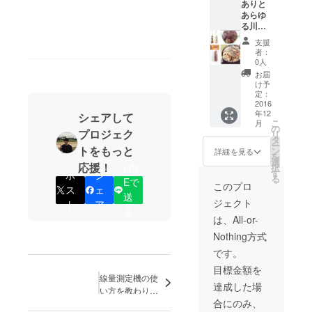
ありと
あらゆ
る川内
村の特
支援
産品を
者：
詰め合
0人
わせま
お届
した。
け予
定：
2016
年12
シェアして
こ
月
の
プロジェク
リ
タ
ー
トをもっと
ン
詳細を見る
を
選
応援！
LIN
択
す
ポ
シ
る
Eで
このプロ
ス
ェ
送
ジェクト
ト
ア
る
は、All-or-
Nothing方式
です。
目標金額を
線量測定機の使
達成した場
い方を教わりま
合にのみ、
した！