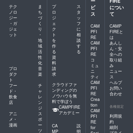
ー
FIRE
テク
ま
プ
ス
ビ
につい
ノロ
ち
ロ
タ
ス
て
ジー
づ
ジ
ッ
・ガ
く
ェ
フ
CAM
CAMP
ジェ
り
ク
に
PFI
FIREと
ット
・
ト
相
RE
は
地
を
談
CAM
あんし
域
作
す
PFI
ん・安
活
る
る
RE
全への
性
資
コ
取り組
化
料
ミュ
み
プロ
音
請
ニ
ニュー
ダク
楽
求
ティ
ス
ト
CAM
ヘルプ
クラウドファ
フー
チ
PFI
お問い
ンディングの
ド・
ャ
RE
合わせ
ノウハウを無
飲食
レ
Crea
料で学ぼう
店
ン
tion
各種規定
CAMPFIRE
ジ
CAM
アカデミー
アニ
ス
利用規
PFI
メ・
ポ
約
RE
漫画
ー
CA
説
細則
for
ツ
MP
明
プライ