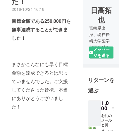
た！
日高拓
2016/10/24 16:18
也
目標金額である250,000円を
宮崎県出
無事達成することができま
身、現在長
した！
崎大学医学
部医学科2
メッセー
年、長大医
ジを送る
学部陸上部
まさかこんなにも早く目標
所属。
金額を達成できるとは思っ
リターンを
ていませんでした。ご支援
してくださった皆様、本当
選ぶ
にありがとうございまし
1,0
た！
00
円
お礼の
メール
と川内
村グッ