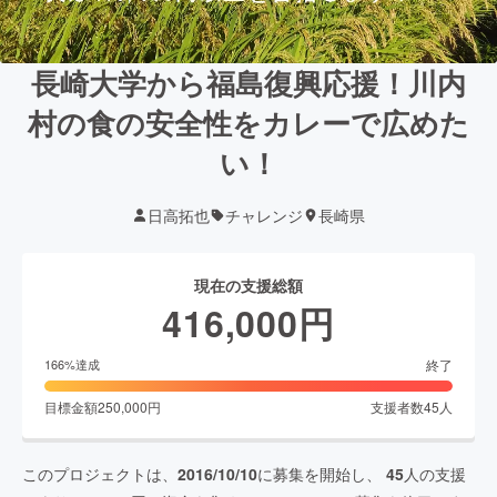
長崎大学から福島復興応援！川内
村の食の安全性をカレーで広めた
い！
日高拓也
チャレンジ
長崎県
現在の支援総額
416,000
円
終了
166
%達成
目標金額
250,000
円
支援者数
45
人
このプロジェクトは、
2016/10/10
に募集を開始し、
45
人の支援