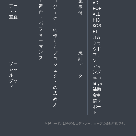
ロ
施
AD
アー
舞
ジ
事
FOR
ト・
台
ェ
例
ALL
写真
・
ク
HIO
パ
ト
KOS
フ
の
HI
ォ
作
JFA
ー
り
クラ
マ
方
ウド
ン
プ
統
ファ
ス
ロ
計
ン
ソー
ジ
デ
ディ
シャ
ェ
ー
ング
ル
ク
タ
mac
グッ
ト
hi-ya
ド
の
補助
広
金申
め
請サ
方
ポー
ト
「QRコード」は株式会社デンソーウェーブの登録商標です。