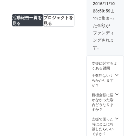
2016/11/10
23:59:59
ま
活動報告一覧を
プロジェクトを
でに集まっ
見る
見る
た金額が
ファンディ
ングされま
す。
支援に関するよ
くある質問
手数料はいく
らかかります
か？
目標金額に届
かなかった場
合どうなりま
すか？
支援で困った
時はどこに相
談したらいい
ですか？