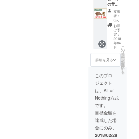
ル 満
つきま
生を大きく変える大切な
すが、大和優監督が書いた
の背伸
風呂で
所焼酎
しては
ばし」
優雅に
（神楽
きっかけになりました。 思
スマ
支援
「伊東鈍満所」の台本がそ
※受注発
お食事
酒造数
ホ・パ
者：
注で完
わず笑ってしまった、マン
いただ
量限定
0人
れなのですが、非常にわか
ソコン
全手作
けま
品）1本
等で見
お届
ショ猫。フルーツの梱包に
りのた
りやすく、そしてドラマ
す。 ※
（都於
け予
る事が
め、注
交通費
定：
郡地域
できま
ついてくるアレが、なんと
ティックに仕上がっていま
文数に
2018
はお客
づくり
す。 ※
年04
よって
様でご
協議会
マンショの襟に見えるとい
基本は
す。 特に「豊後落ち」の
こ
月
は発送
負担い
の
オリジ
支援し
リ
予定月
う、なかなか楽しい１枚で
ただき
タ
ナル）
シーンでは、島津藩から逃
ていた
ー
より遅
ます。
ン
伊東家
詳細を見る
だいた
を
す。 様々な形で応援してく
れる場
げのびるため、冬の寒い時
※ご予約
選
家紋入
方には
択
合もご
はお客
す
りハン
お名前
ださる皆さんの期待を裏切
る
期にけわしい山道を歩きま
ざいま
様でお
カチタ
このプロ
の記載
す。 都
願いし
オル
らない素晴らしい作品にし
をさせ
す。そんな中、追っ手が近
ジェクト
於郡の
ます。
20×20
ていた
歴史と
たい。。 この絆をしっかり
都於郡
（綿
は、All-or-
くまでせまっています。足
だきま
文化が
の歴史
100％）
すが、
Nothing方式
した形にできるよう、あと
つまっ
に怪我をおった母親は、年
と文化
1枚 戯
個人情
たガイ
がつ
曲伊東
です。
報の都
残り6時間ではありますが、
老いた祖母を連れ、先に逃
ドブッ
まった
鈍満所
合によ
目標金額を
ク 1冊
ガイド
（著：
最後まで…1人でも多くの方
り載せ
げなさいと子供に伝えま
PDFマ
ブッ
大和
達成した場
て欲し
ンガに
の応援よろしくお願いしま
ク 1冊
優）伊
す。 「生きるのですよ…」
くない
合にのみ、
つきま
PDFマ
東満所
方はご
す。
しては
逃げゆく子供の背を見送
ンガに
没後400
2018/02/28
連絡く
スマ
つきま