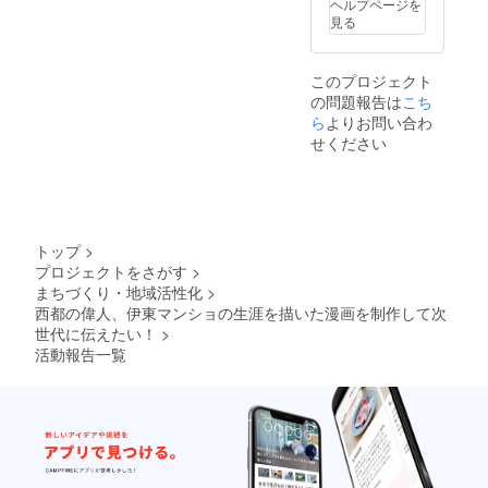
だいた
ヘルプページを
持つ身なので、自分の子供
い。
方には
見る
お名前
がわずか8歳という歳で、そ
の記載
をさせ
んな過酷な経験をしたのか
このプロジェクト
ていた
の問題報告は
こち
と思うと、胸が苦しくな
だきま
ら
よりお問い合わ
すが、
り、これを書いている今で
個人情
せください
報の都
すら、涙が出てきます。 マ
合によ
り載せ
ンショの辛い旅は、何も豊
て欲し
後落ちだけではなく、天正
くない
方はご
トップ
>
遣欧少年使節に選ばれた後
連絡く
プロジェクトをさがす
>
ださ
も、長い船旅、過酷な海上
まちづくり・地域活性化
>
い。
西都の偉人、伊東マンショの生涯を描いた漫画を制作して次
生活。 風が吹かず、なかな
世代に伝えたい！
>
か進まない日もあったで
活動報告一覧
しょう。 照りつける太陽に
耐える夏の暑さ…エアコン
などありません。 喉の乾き
や空腹もあったでしょう。