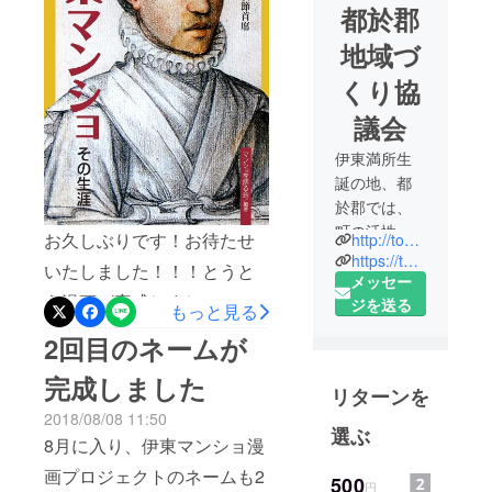
都於郡
地域づ
くり協
議会
伊東満所生
誕の地、都
於郡では、
町の活性化
お久しぶりです！お待たせ
http://tonokuri.main.jp/
に力をいれ
https://twitter.com/tonokuri
いたしました！！！とうと
ており、地
メッセー
う漫画が完成しまし
域づくり協
ジを送る
もっと見る
議会を設立
た！！！昨年の年末から支
2回目のネームが
しました。
援募集して、正直資金が集
都於郡城址
完成しました
まらなかったので、とても
リターンを
を始め、た
2018/08/08 11:50
厳しい状況でした。「資金
くさんの歴
選ぶ
8月に入り、伊東マンショ漫
史的文化財
が集まらなくても、この思
の集まる、
画プロジェクトのネームも2
500
いは届けたい」 試行錯誤し
円