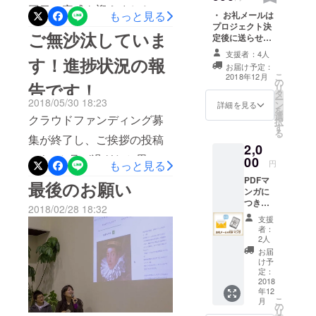
緑豊かな町
回目の完成を迎えました。1
もっと見る
て、FAVVOの支援募集が終
・ お礼メールは
です。
プロジェクト決
回目は、たくさんの関係者
ご無沙汰していま
わったあとも、地域の方々
定後に送らせて
の方に読んでいただき、い
いただきます
からの支援などがゆっくり
支援者：4人
す！進捗状況の報
が。 ・マンガ巻
お届け予定：
ろいろなご意見をいただき
末へのお名前記
ですが集まり、同時進行で
こ
2018年12月
の
載につきまして
告です！
ました。そして、2回目にな
リ
タ
漫画のネーム、修正などが
は、マンガ完成
ー
2018/05/30 18:23
ン
後となりますの
詳細を見る
り、皆さんの意見などもふ
を
ずっと繰り返されていまし
選
で12月くらいを
クラウドファンディング募
択
まえたものが完成。見せか
す
予定しておりま
る
た。何せ、初めての試み
集が終了し、ご挨拶の投稿
す。 ※ 支援して
たヒトツで、こんなにも物
2,0
いただいた方に
で、漫画って・・・こんな
から3カ月が過ぎたと思った
00
はお名前の記載
円
もっと見る
語に広がりを見せるのだ
に繰り返し修正をいれてい
をさせていただ
ら、最後の投稿がされてな
PDFマ
最後のお願い
きますが、個人
な…と、素人目ながらも、
ンガに
くんだな・・・という、そ
情報の都合によ
い不始末があり、大変申し
つきま
すごく感動をしておりま
り載せて欲しく
2018/02/28 18:32
ういう中で、担当の体調不
しては
訳ありません。 ご支援い
ないという方は
支援
スマ
す。これから、完成にむ
ご連絡くださ
者：
良なども重なり、進行は予
ホ・パ
ただきました皆さまには、
2人
い。
け、まだまだ修正を繰り返
ソコン
定よりずっと送れてしまい
お届
本当に感謝しております！
等で見
け予
すとは思いますが、完成ま
る事が
ました。残すは印刷のみ！
定：
スケジュールとしては、9月
できま
2018
で楽しみにしていてくださ
というところで、紙質はど
年12
す。 ※
までは、ひたすらネームと
こ
月
基本は
い。返礼品の、スイート
の
うしたらいいんだろう、と
リ
支援し