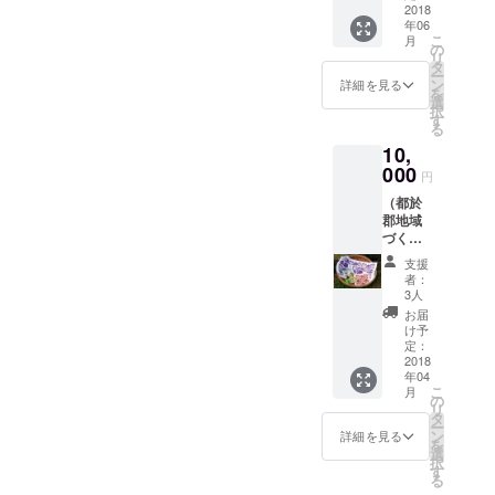
在、都於郡地域づくり協議
な私を支えてくれる人がい
品にな
2018
した。 皆さんから寄せられ
つとし
くりとしては宣伝したいと
年06
るため5
て選ば
会では、引き続き、支援金
る。 FAAVOの支援金は
こ
月
たお話は、どうやら本格的
月〜6月
れ、
の
ころ！！ 制作会社である、
リ
の募集もしております。ご
中旬の
ローマ
タ
きっと70万に満たないかも
に描いていくと、30ページ
ー
発送に
法王に
ン
TBSビジョン様に連絡をし
詳細を見る
協力頂ける方は、
を
なりま
しれない。 でも、たくさん
献上さ
選
には収まらない程の内容
択
て、漫画を送る際に一緒に
す） 都
れまし
す
tonokuri446372@yahoo.co.j
る
の人が、漫画の完成を楽し
於郡の
で、これらをどう漫画家さ
た。
宣伝できるようにチラシを
10,
歴史と
（新米
p まで、お問い合わせくだ
みにしてくれている。 人と
んがまとめていくか…隣で
文化が
000
になり
円
いただけないかとお願いし
さい。
つまっ
ますの
人とを通じて漫画プロジェ
見ていた私は、若干の心配
（都於
たガイ
で8月発
たところ、なんと、ポスト
郡地域
ドブッ
クトの話をしたら、素晴ら
送にな
と、資金さえたくさんあれ
づくり
カードとポスターを提供し
ク 1冊
りま
しいプロジェクトだとお褒
協議会
PDFマ
ば、30ページと言わず、こ
す） 都
支援
ていただけました！！！な
オリジ
ンガは
於郡の
者：
めいただきます。 Twitterを
の熱い内容が、もっと皆さ
ナル）
スマ
歴史と
3人
ので、今回ご支援いただい
伊東家
ホ・パ
文化が
お届
通じて、たくさんの方に応
んにお届けできるのに…。
家紋入
ソコン
つまっ
け予
た方々には、ポストカード
りハン
などで
定：
援画像もいただきました。
たガイ
しかし、今回はダイジェス
カチタ
2018
を同封して一緒に送りたい
見るこ
ドブッ
年04
応援画像1番乗り！都於郡を
オル
とがで
ト版。 皆さんに、伊東マン
ク 1冊
こ
月
と思います！ポスターは、
20×20
きま
の
PDFマ
リ
おわれた時の幼少期の頃を
ショという存在を、いかに
（綿
す。 ※
タ
ンガは
宮崎県内の学校や、貼って
ー
100％）
基本は
ン
スマ
詳細を見る
夢に見ているマンショを描
を
わかりやすく伝えるか、興
1枚 伊
支援し
選
ホ・パ
もいいよ！と言ってくださ
択
東家家
ていた
す
いてくれました。本当に忘
ソコン
味を持っていただくかが、
る
紋入り
るお店などにお願いして
だいた
などで