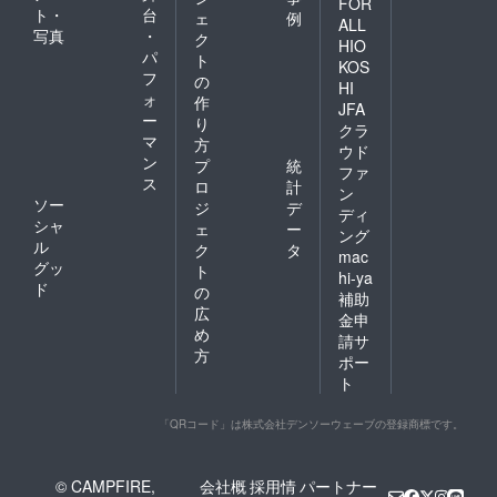
FOR
お願いします。 伊東マン
ト・
台
ェ
例
ALL
写真
・
ク
ショの生涯を漫画に残すプ
HIO
パ
ト
KOS
ロジェクト、ぜひ応援をお
フ
の
HI
ォ
作
願いします。 あと残りわず
JFA
ー
り
クラ
かですが、皆さんのあたた
マ
方
ウド
ン
プ
統
かい支援をお待ちしており
ファ
ス
ロ
計
ン
ます。
ソー
ジ
デ
ディ
シャ
ェ
ー
ング
ル
ク
タ
mac
グッ
ト
hi-ya
ド
の
補助
広
金申
め
請サ
方
ポー
ト
「QRコード」は株式会社デンソーウェーブの登録商標です。
© CAMPFIRE,
会社概
採用情
パートナー