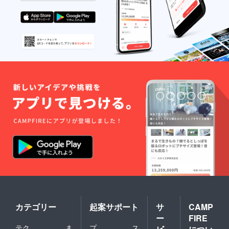
それらに耐え、着いた先の
海外生活。 今みたいにバス
や飛行機で楽に移動ができ
たわけではありません。 し
かし、彼らが見たものは、
日本にはない見たこともな
い文化と歴史、圧倒される
ような芸術的な建物…。 全
てが輝いてみえたことで
しょう。 彼らは早く日本に
それらを伝えたかったと思
います。 また、長い過酷な
旅を続け、2年半という長き
日を耐え、やっと日本に
カテゴリー
起案サポート
サ
CAMP
帰ってきたマンショ達。 帰
ー
FIRE
国し、豊臣秀吉に謁見した
テク
ま
プ
ス