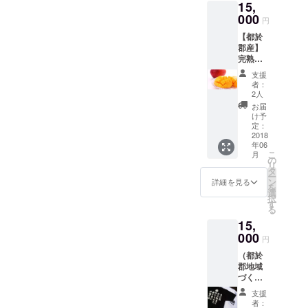
15,
れられない辛い経験でし
タオル
方には
今回の目的です。もちろ
見るこ
貼っていただきたいなと
34×84
000
お名前
とがで
円
た。 日本に持ち帰った楽器
ん、多くの支援が集まれ
（綿
の記載
きま
思っています！（まわしも
【都於
100％）
をさせ
す。 ※
を演奏するマンショ。独特
ば、ページ数の増加や、寄
郡産】
１枚 都
ていた
基本は
のではありませんw） ちな
完熟マ
於郡の
だきま
な画風で、とても味があり
支援し
贈する地も増えます。 今日
ン
歴史と
みに、この本は支援者様
すが、
ていた
支援
ゴー
ます。 これは、Twitterフォ
文化が
個人情
の会議でも、話していたの
だいた
者：
用、学校などへの配布用と
２玉
つまっ
報の都
2人
方には
ローのお近づきのしるしに
（※季節
ですが、最近テレビでも随
たガイ
合によ
お名前
お届
なっていますので、販売
商品に
ドブッ
り載せ
け予
の記載
いただきました。素敵なマ
分伊東マンショが取り上げ
なるた
ク 1冊
定：
て欲し
をさせ
コードなどはつかない、非
め4月下
2018
PDFマ
くない
ンショで、今にも動き出し
ていた
られるようになったにも関
年06
旬〜6月
ンガに
売品となっています。 （販
方はご
だきま
こ
月
中旬の
そうです。 手描きのイラス
つきま
の
連絡く
わらず、 「伊東マンショっ
すが、
リ
売用は、スポンサー広告な
発送に
しては
タ
ださ
個人情
ー
ト第2弾です。キラキラとし
なりま
て、結局何をした人な
スマ
ン
い。
詳細を見る
報の都
を
どをつのる予定で、書店や
す） 都
ホ・パ
選
合によ
た、戦国鍋TVの伊東マン
択
の？」 という質問をされる
於郡の
ソコン
す
り載せ
電子書籍なども予定してい
る
歴史と
等で見
ショ。皆さんは見た事あり
て欲し
ようです。 「私はね、伊東
15,
文化が
る事が
ます。）そんな紆余曲折が
くない
つまっ
000
ますか？ 幻想的で中性的な
できま
マンショがテレビに取り上
方はご
円
あり、完成に至った漫画
たガイ
す。 ※
連絡く
マンショです。開いたマン
（都於
ドブッ
げられた時に、知人に、
基本は
ださ
「伊東マンショ」ぜひ、皆
郡地域
ク 1冊
支援し
い。
トの裏には、ヨーロッパの
『伊東マンショって結局何
づくり
PDFマ
ていた
さん、手に取っていただ
協議会
ンガに
だいた
青い空でしょうか。本当に
支援
をした人なの？』と聞かれ
オリジ
つきま
方には
き、伊東マンショたちの生
者：