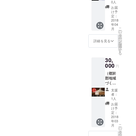
ナル）
しては
素敵です。 黒い衣装を身に
お名前
0人
て、うまく答えられなかっ
都於郡T
涯を知っていただきたいな
スマ
の記載
お届
纏う伊東マンショも、また
シャツ
ホ・パ
たんだよ。自分の地元の偉
をさせ
け予
と思っています。 次なる作
（黒or
ソコン
定：
ていた
なかなか新鮮です。クルス
人のことだと言うのに、す
白） 1
2018
等で見
だきま
業は、ご支援いただい方々
年04
袋（サ
る事が
すが、
を手に持つ姿…まるで、漫
こ
ごく恥ずかしい思いをした
月
イズは
できま
の
個人情
へ、漫画本の郵送（返礼品
リ
フリー
す。 ※
タ
画の完成を祈ってくれてい
報の都
んだ。」 そう、研究会の知
ー
サイ
なども）の作業に入りたい
基本は
ン
合によ
詳細を見る
を
るようですね。 可愛いヤン
ズ：Ｌ
支援し
選
り合いの方が言っていたと
り載せ
択
と思っています。もうしば
サイズ
ていた
す
て欲し
る
チャなマンショのイラス
話してくださいました。
相当
だいた
くない
らくお待ちください！！！
30,
男女兼
方には
方はご
ト。金平糖の瓶をしっかり
「だからね。ぜひ、漫画の
用）
000
お名前
連絡く
Special Thanks鉱脈社
円
（デザ
の記載
抱いています。マンショが
ださ
制作は成功させて欲しい
（都於
イン
http://komyakusha.jp/index.p
をさせ
い。
郡地域
最初に触れたヨーロッパの
は、中
ていた
し、ぜひ読ませていただき
hpMAGI～天正遣欧少年使節
づくり
世に西
だきま
文化の1つです。 二頭身に
協議会
たい！」 そう、おっしゃっ
都を治
すが、
支援
～https://www.magi-
オリジ
めた伊
個人情
者：
デフォルメされたマンショ
ていたそうです。 そう、読
ナル）
東氏の
報の都
1人
boys.com/
西都市
家紋と
合によ
です。ガチャガチャのキャ
お届
みたい！って言ってくださ
都於郡
江戸末
り載せ
け予
産 伊
ラとして売れちゃいそうで
期に安
定：
て欲し
る方は、結構いるんです
東マン
2018
井息軒
くない
すね！！ 朝のお祈りでしょ
年03
ショ米3
よ。全く興味がないわけ
の父倉
方はご
こ
月
キロ 1
洲が史
の
連絡く
うか。静かに目を閉じ、平
リ
じゃないけど、だからと
袋 ※伊
跡都於
タ
ださ
ー