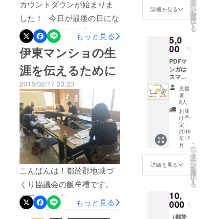
修正の繰り返し。 9月中に
タ
カウントダウンが始まりま
ー
コーン、マンゴーはいかが
ていた
ン
詳細を見る
いう、問題にさしかか
を
は完成させ、10月には本仕
だいた
選
した！ 今日が最後の日にな
でしたでしょうか。8月に入
択
方には
り・・・予算上、本屋さん
す
上げにかかりたいと思って
る
ります。 FAAVO内での支
お名前
り、新米もでき、「伊東マ
もっと見る
に並ぶような上質なものは
5,0
の記載
います。 支援金の合計は、
援金のお願いは今日が最後
をさせ
ンショ米」の発送準備にも
00
伊東マンショの生
円
難しいのかな・・・と、煮
ていた
見ての通り、実際の金額に
になります。 先週は、
入ります。その他の返礼品
PDFマ
だきま
詰まっていた所・・・最後
涯を伝えるために
はほど遠く、資金的にも現
ンガは
すが、
FAAVOの1周年記念に招待
につきましては、また準備
スマ
個人情
の最後で、なんと！宮崎を
実カツカツで、色々その後
2018/02/17 23:23
ホ・パ
していただき、つたない言
報の都
出来次第、随時連絡をさせ
支援
代表する出版社「鉱脈社」
ソコン
合によ
者：
の資金調達なども含めて、
葉ではありましたが、来場
などで
り載せ
ていただきたいと思いま
9人
様より、多大な支援とご協
見るこ
て欲し
現時点でマイナスではあり
お届
された皆さんの前で、伊東
す。完成まで、応援よろし
とがで
くない
け予
力をいただき、完成となり
ますが、なんとかプロジェ
きま
方はご
定：
マンショ漫画プロジェクト
くおねがいします。
す。 ※
2018
連絡く
ました！！！これは、本当
クト進めさせていただいて
年12
基本は
のお話をさせていただきま
ださ
こ
月
に大きなことでした。参考
支援し
い。 お
の
おります！ 絶対作りた
リ
した。 緊張でしどろもどろ
ていた
礼メー
タ
ー
にしていた本の1つ、伊東マ
だいた
ルはプ
い！ その思いと、たくさ
ン
詳細を見る
の私を支えてくれたのは、
を
こんばんは！都於郡地域づ
方には
ロジェ
選
ンショ~その生涯~ この本を
択
んの方の応援があるからこ
お名前
クト決
す
平成遣欧少年使節として西
くり協議会の飯牟禮です。
る
の記載
定後に
出版した鉱脈社様に、中に
そ、頑張れる… 漫画家さん
10,
をさせ
都市の男子中学生代表とし
送らせ
今日は、伊東マンショの漫
もっと見る
ある「年表」について尋ね
ていた
000
ていた
にも、資金的な部分では随
円
てポルトガルに研修に行っ
だきま
画制作のために、都於郡城
だきま
たところ、代表取締役社
（都於
すが、
すが、