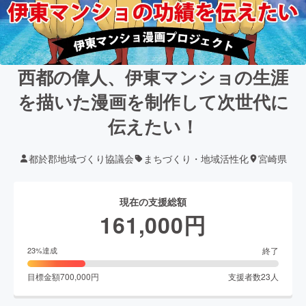
西都の偉人、伊東マンショの生涯
を描いた漫画を制作して次世代に
伝えたい！
都於郡地域づくり協議会
まちづくり・地域活性化
宮崎県
現在の支援総額
161,000
円
終了
23
%達成
目標金額
700,000
円
支援者数
23
人