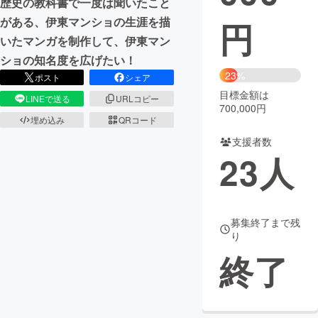
歴史の教科書で一度は聞いたこと
がある、伊東マンショの生涯を描
円
まちづくり・地域活性化
いたマンガを制作して、伊東マン
ショの知名度を広げたい！
CAMPFIRE for Social Good
CAMPFIRE Creation
23%
ポスト
シェア
CAMPFIREふるさと納税
machi-ya
コミュニティ
目標金額は
LINEで送る
URLコピー
700,000円
埋め込み
QRコード
支援者数
23
人
募集終了まで残
り
終了