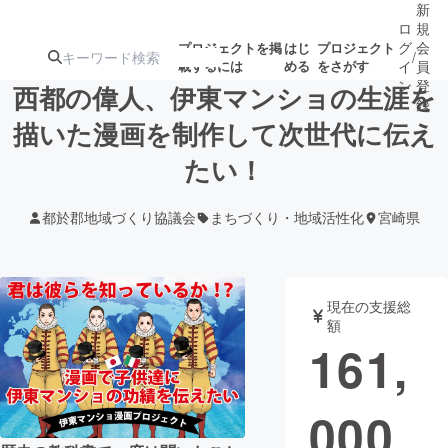
新
ロ
規
グ
会
プロジェクトを掲
はじ
プロジェクト
/
載するには
める
をさがす
イ
員
ン
登
西都の偉人、伊東マンショの生涯を
録
描いた漫画を制作して次世代に伝え
たい！
人気のプロ
注目のリ
注目の新着プロ
募集終了が近いプ
もうすぐ公開
ジェクト
ターン
ジェクト
ロジェクト
されます
都於郡地域づくり協議会
まちづくり・地域活性化
宮崎県
アート・写真
音楽
現在の支援総
テクノロジー・ガジェット
ゲーム・サ
額
161,
映像・映画
書籍・雑誌
000
ビジネス・起業
チャレンジ