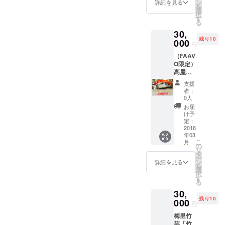
東マン
郡城
ン
い。
詳細を見る
和を祈る姿は、知性に溢れ
言って、文献をガシガシ読
を
ショ米
（別
選
択
は2012
ています。 天正遣欧少年使
名：浮
す
むほどの気力はないといっ
る
年行わ
船城）
節の4人だけでなく、メス
30,
れた
た所でしょうか？ でもね、
を訪れ
残り10
「伊東
000
た際に
円
キータ、バリニャーノも描
わかります。 起案者の私が
満所没
詠んだ
（FAAV
後400年
と伝わ
いてくださいました。マン
そうなんです。私は、伊東
O限定）
記念」
る和歌
高屋温
の事業
ショの凛々しさも好きです
がモ
マンショの歴史は、本では
泉の貸
の一環
チーフ
支援
が、バリニャーノのワイル
切温泉
で、製
なく、自分の子供たちや、
になっ
者：
付きペ
作され
ていま
0人
ドさが、なかなかいい感じ
ネットから知りました。 一
ア御食
た献上
す。）
お届
事券！
品15品
※どちら
け予
にドキドキします。 こちら
番のきっかけになったの
今回は
目の一
定：
か色を
FAAVO
2018
つとし
も個性的で素敵な画風で、
選択し
は、伊東マンショ没後400年
年03
でご支
て選ば
てくだ
こ
月
どちらかというと芸術的な
援して
れ、
の
記念事業の際に、大好きな
さい 都
リ
くだ
ローマ
タ
於郡の
ー
落ち着いた色合い。更にデ
演劇が公演されると知り、
さった
法王に
ン
歴史と
詳細を見る
を
方限定
献上さ
選
文化が
フォルメされたマンショも
択
キャストを募集していたの
で「満
れまし
す
つまっ
る
所御
た。 伊
ついています。 こちらも金
たガイ
で、親子3人で出演させてい
30,
膳」を
東満所
ドブッ
残り10
平糖を貰ったマンショ。こ
ご用
000
没後400
ただきました。 30000円
ク 1冊
円
意。し
年記念
PDFマ
の金平糖が、マンショの人
梅里竹
コースにも入っているので
かも客
ラベ
ンガに
芸「竹
室貸切