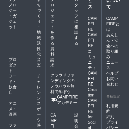
ビ
につい
際は、秀吉にその素晴らし
ノロ
ち
ロ
タ
ス
て
ジー
づ
ジ
ッ
さを伝え、見初められる程
・ガ
く
ェ
フ
CAM
CAMP
の優秀さを見せた伊東マン
ジェ
り
ク
に
PFI
FIREと
ット
・
ト
相
ショ。 しかし、マンショの
RE
は
地
を
談
CAM
あんし
信念は、揺るがず、秀吉の
域
作
す
PFI
ん・安
活
る
る
申し出を断ります。 さぁ、
RE
全への
性
資
コ
取り組
これからが自分たちの本当
化
料
ミュ
み
プロ
音
請
の活躍の場だ！ そう思った
ニ
ニュー
ダク
楽
求
ティ
ス
矢先の切支丹弾圧…。 本当
ト
CAM
ヘルプ
クラウドファ
フー
チ
に…茨の道でありました。
PFI
お問い
ンディングの
ド・
ャ
RE
合わせ
そんな中、自分の信念を貫
ノウハウを無
飲食
レ
Crea
料で学ぼう
き、多くの人々を希望へと
店
ン
tion
各種規定
CAMPFIRE
ジ
導いた姿は、今の子供たち
CAM
アカデミー
アニ
ス
利用規
PFI
に知って欲しいし、強く学
メ・
ポ
約
RE
漫画
ー
CA
説
んでもらいたいと思ってい
細則
for
ツ
MP
明
プライ
Soci
ます。 私のきっかけは演劇
ファ
映
FI
会
バシー
al