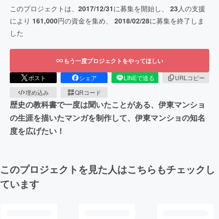
このプロジェクトは、
2017/12/31
に募集を開始し、
23
人の支援
により
161,000
円の資金を集め、
2018/02/28
に募集を終了しま
した
もう一度プロジェクトをやってほしい
ポスト
シェア
LINEで送る
URLコピー
埋め込み
QRコード
歴史の教科書で一度は聞いたことがある、伊東マンショ
の生涯を描いたマンガを制作して、伊東マンショの知名
度を広げたい！
このプロジェクトを見た人はこちらもチェックし
ています