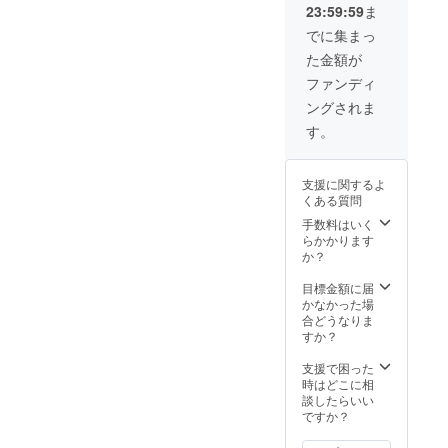
年記念
ださ
23:59:59
ま
り、逃げきれないと分かっ
ホ・パ
しては
事業で
い。
ソコン
スマ
公演さ
でに集まっ
た母は、崖から身を投げま
等で見
ホ・パ
れた市
た金額が
る事が
ソコン
民創作
す。先に逃げた子供が、母
できま
等で見
劇の脚
ファンディ
す。 ※
を案じて戻ってきます。 母
る事が
本。 都
ングされま
基本は
できま
於郡の
の使っていた杖が、崖の近
支援し
す。 ※
歴史と
す。
ていた
基本は
文化が
くに落ちているのを見つけ
だいた
支援し
つまっ
方には
ていた
たガイ
ます。 崖の下には… それ
支援に関するよ
お名前
だいた
ドブッ
くある質問
の記載
を見た子供は…母を追っ
方には
ク 1冊
をさせ
お名前
手数料はいく
PDFマ
て、そのまま身を投げま
ていた
の記載
らかかります
ンガに
だきま
をさせ
か？
つきま
す。。。 実際、豊後落ちで
すが、
ていた
しては
個人情
だきま
目標金額に届
スマ
は、多くの人が、過酷さに
報の都
すが、
かなかった場
ホ・パ
合によ
耐えきれず、身を投げたと
個人情
合どうなりま
ソコン
り載せ
報の都
すか？
等で見
言われています。 マンショ
て欲し
合によ
る事が
くない
り載せ
支援で困った
できま
が豊後の道を、国広に背負
方はご
て欲し
時はどこに相
す。 ※
連絡く
くない
談したらいい
基本は
われて逃げたのは、わずか8
ださ
方はご
ですか？
支援し
い。
歳の時でした。 私も子供を
連絡く
ていた
ださ