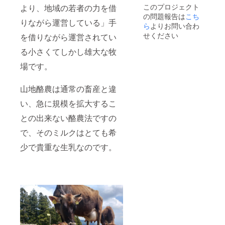
このプロジェクト
より、地域の若者の力を借
の問題報告は
こち
りながら運営している」手
ら
よりお問い合わ
せください
を借りながら運営されてい
る小さくてしかし雄大な牧
場です。
山地酪農は通常の畜産と違
い、急に規模を拡大するこ
との出来ない酪農法ですの
で、そのミルクはとても希
少で貴重な生乳なのです。