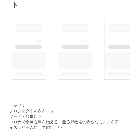
課題がドンドンと出て
ら、たくさんのご感想
ト
なミスや不備はいくつ
きまして…今回のプロ
や応援のメッセージ、
かあったのですが、ア
ジェクトのスキーム
お写真等を頂戴し、大
イスが溶けてしまって
は…ミルクの生産（薫
変嬉しく拝見しており
いるなどの大きなトラ
る野牧場）⇒ミルクの
ます。本当に、ありが
ブルなく、何とか無事
仕入れ、アイスクリー
とうございます。厳し
に皆様の元に届いてい
ムの製造（プレン
い暑さの夏が過ぎ、牛
るようでホッとしてい
ティーズ）⇒アイスク
たちのいる山の上もだ
ます。第2便はアイス
リームを仕入れ、箱詰
いぶ涼しく、朝晩は肌
クリームが出来次第、
め・発送（アッシュ×
寒いくらいになってき
8月上旬に発送を予定
エム） を考えていた
ました。春に生まれた
しております。まだ手
のですが、アイスク
2頭の子牛はすっかり
元のい届いて皆様には
リームという商品の特
乳離れをし、斜面を駆
ご迷惑をお掛けしてお
性上、発送元と配送業
け回りながら山の草を
りますが、今しばらく
者間で事前に特別な契
食べる生活にも慣れた
トップ
>
お待ちください。必ず
約が必要だそうで（汗
プロジェクトをさがす
>
ところです。子育てを
美味しいアイスクリー
フード・飲食店
>
おまけに配送業者が届
終えた母牛たちは次の
ムをお届け致します。
コロナで余剰在庫を抱える、薫る野牧場の希少なミルクをア
けた際にお客様が不在
命を宿し、昨年3月に
イスクリームにして届けたい
まずは第1便のご報告