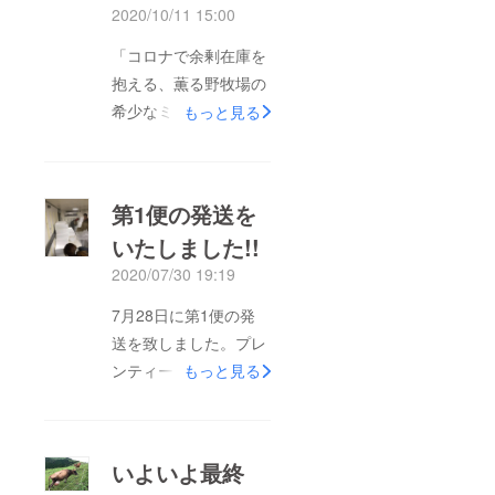
2020/10/11 15:00
「コロナで余剰在庫を
抱える、薫る野牧場の
希少なミルクをアイス
もっと見る
クリームにして届けた
い」プロジェクトにご
支援をいただきました
第1便の発送を
皆様、改めましてあり
いたしました!!
がとうございました。
2020/07/30 19:19
心からお礼申し上げま
す。僕が島﨑さんに最
7月28日に第1便の発
初にメールをしたの
送を致しました。プレ
が、コロナ禍真っただ
ンティーズさんには製
もっと見る
中GWが始まる4月下
造を頑張っていただ
旬でした。その時には
き、今回は255パック
すでに当店も営業自粛
184件の皆様へアイス
いよいよ最終
が始まっておりまし
クリームをお届け致し