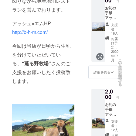
00
図りながら地産地消レスト
根） その後
円
現職
お礼の
ランを営んでおります。
手紙
趣味：食べ
アッ
歩き、街歩
シュ×エ
アッシュ×エムHP
支援
ムで薫
き、サイク
者：
http://b-h-m.com/
る野牧
16人
リング、読
場のミ
お届
書、サッ
ルクを
け予
今回は当店が日頃から生乳
使った
定：
カー観戦
アイス
2020
を分けていただいてい
（ベルマー
年07
やデ
こ
月
レLOVE）
ザート
の
る、
“薫る野牧場”
さんのご
リ
を食べ
タ
特技：早食
ー
られる
支援をお願いしたく投稿致
ン
詳細を見る
い、大声
を
デザー
選
択
します。
トチ
座右の銘：
す
る
ケット×
ライバルは
2,0
２枚
※2021
00
円
年3月末
お礼の
まで有
手紙
効
アッ
シュ×エ
支援
ムで薫
者：
る野牧
12人
場さん
お届