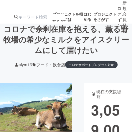
新
ロ
規
グ
会
プロジェクトを掲
はじ
プロジェクト
/
載するには
める
をさがす
イ
員
ン
登
コロナで余剰在庫を抱える、薫る野
録
牧場の希少なミルクをアイスクリー
ムにして届けたい
人気のプロ
注目のリ
注目の新着プロ
募集終了が近いプ
もうすぐ公開
ジェクト
ターン
ジェクト
ロジェクト
されます
aiym16
フード・飲食店
コロナサポートプログラム対象
アート・写真
音楽
現在の支援総
テクノロジー・ガジェット
ゲーム・サ
額
3,05
映像・映画
書籍・雑誌
9,00
ビジネス・起業
チャレンジ