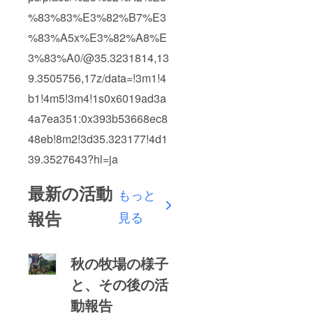
%83%83%E3%82%B7%E3
%83%A5x%E3%82%A8%E
3%83%A0/@35.3231814,13
9.3505756,17z/data=!3m1!4
b1!4m5!3m4!1s0x6019ad3a
4a7ea351:0x393b53668ec8
48eb!8m2!3d35.323177!4d1
39.3527643?hl=ja
最新の活動
もっと
報告
見る
秋の牧場の様子
と、その後の活
動報告