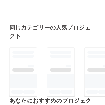
と、プレンティーズさ
らの店でもアッシュ×
れない」と断られ、何
んが急ピッチで製造を
エム同様、薫る野牧場
とか別の業者で手配は
して下さっています。
さんのミルクのアイス
済んだのですが午前着
ご支援を頂いたタイミ
クリームを食べて頂け
でお願いしたのが届い
ングが早い方から順
ます。以下は島﨑さん
同じカテゴリーの人気プロジェ
たのが午後3時（汗大
に、配送の手配をさせ
から皆様へのメッセー
急ぎで作業を開始。し
クト
ていただき、第1便の
ジです。ご覧くださ
かし今度は別の問題
発送は7月28発送、翌
い。ーーーーーーーー
が…作業をしてみると
29日着を予定していま
ーーーーーーーあらた
密閉されたトラックの
す。7月中旬以降にご
めまして、この度のご
荷台中に一酸化炭素が
支援をいただきました
支援を賜りました皆さ
充満し、時々換気をし
皆様には大変恐縮です
まに心から御礼を申し
ながらも十分に気を付
が、発送が8月初旬～
上げます。お手元に届
けながらの作業になり
中旬になる場合がござ
いたプレンティーズさ
ました。昨日から今日
いますが、予めにご了
ん特製のアイスクリー
にかけ複数の方から
承いただければ幸いで
ムや、アッシュ×エム
メッセージをいただい
す。そんな状況の中、
さんでデザートをお楽
たり、SNSなどを通じ
あなたにおすすめのプロジェク
ここに来て更に新しい
しみいただいた方々か
てご報告を受け、小さ