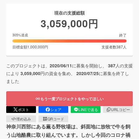
現在の支援総額
3,059,000
円
終了
305
%達成
目標金額
1,000,000
円
支援者数
387
人
このプロジェクトは、
2020/06/11
に募集を開始し、
387
人の支援
により
3,059,000
円の資金を集め、
2020/07/25
に募集を終了し
ました
もう一度プロジェクトをやってほしい
ポスト
シェア
LINEで送る
URLコピー
埋め込み
QRコード
神奈川西部にある薫る野牧場は、斜面地に放牧で牛を飼
う山地酪農に取り組んでいます。しかし今回のコロナ禍