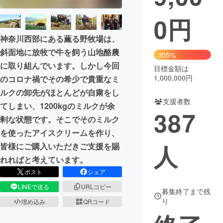
0
円
まちづくり・地域活性化
神奈川西部にある薫る野牧場は、
CAMPFIRE for Social Good
CAMPFIRE Creation
斜面地に放牧で牛を飼う山地酪農
305%
CAMPFIREふるさと納税
machi-ya
コミュニティ
に取り組んでいます。しかし今回
目標金額は
1,000,000円
のコロナ禍でその希少で貴重なミ
ルクの卸先がほとんどが自粛をし
支援者数
てしまい、1200kgのミルクが余
387
剰な状態です。そこでそのミルク
を使ったアイスクリームを作り、
人
皆様にご購入いただきご支援を賜
れればと考えています。
ポスト
シェア
LINEで送る
URLコピー
募集終了まで残
り
埋め込み
QRコード