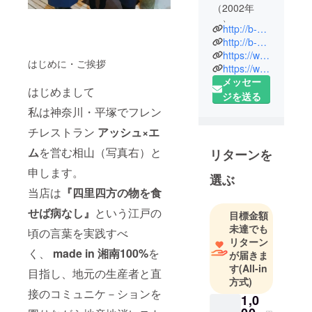
（2002年
～）
http://b-h-m.com/
埼玉県草加
http://b-h-m.com/catering
市出身
https://www.facebook.com/hiroaki.aiyama?ref=bookmarks
はじめに・ご挨拶
https://www.facebook.com/maison.de.hm/
専門学校
メッセー
（服部学
はじめまして
ジを送る
園）卒業
私は神奈川・平塚でフレン
後、ロアラ
ブッシュ
チレストラン
アッシュ×エ
（渋谷）～
ム
を営む相山（写真右）と
リターンを
ロイヤル
申します。
パークホテ
選ぶ
当店は
『四里四方の物を食
ル（箱崎）
～ブラッス
せば病なし』
という江戸の
目標金額
リー ボンマ
未達でも
頃の言葉を実践すべ
マン（池
リターン
く、
made in 湘南100%
を
袋）～オー
が届きま
す
(All-in
ベルジュ
目指し、地元の生産者と直
方式)
オー・ミラ
接のコミュニケ－ションを
1,0
ドー（箱