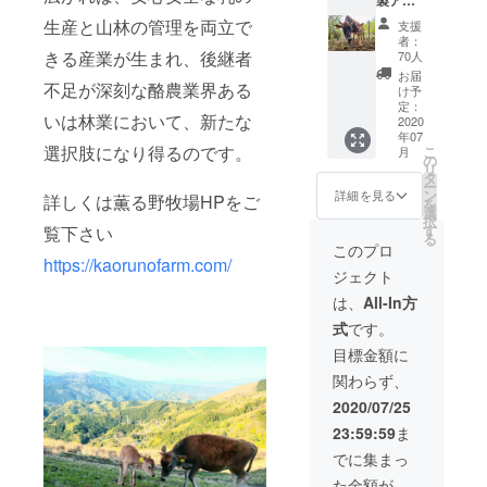
スク
生産と山林の管理を両立で
支援
リーム
者：
（２L
きる産業が生まれ、後継者
70人
パッ
お届
不足が深刻な酪農業界ある
ク）×２
け予
こ ※全
定：
いは林業において、新たな
国一
2020
年07
律、
選択肢になり得るのです。
こ
月
クール
の
リ
便配送
タ
ー
料含む
ン
詳細を見る
詳しくは薫る野牧場HPをご
を
選
択
す
覧下さい
る
このプロ
https://kaorunofarm.com/
ジェクト
は、
All-In方
式
です。
目標金額に
関わらず、
2020/07/25
23:59:59
ま
でに集まっ
た金額が