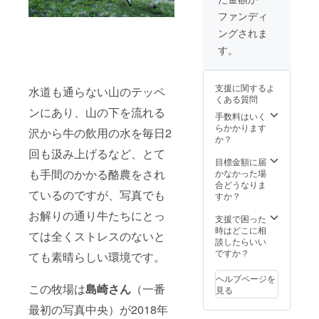
ファンディ
ングされま
す。
支援に関するよ
水道も通らない山のテッペ
くある質問
ンにあり、山の下を流れる
手数料はいく
らかかります
沢から牛の飲用の水を毎日2
か？
回も汲み上げるなど、とて
目標金額に届
も手間のかかる酪農をされ
かなかった場
合どうなりま
ているのですが、写真でも
すか？
お解りの通り牛たちにとっ
支援で困った
時はどこに相
ては全くストレスのないと
談したらいい
ですか？
ても素晴らしい環境です。
ヘルプページを
この牧場は
島崎さん
（一番
見る
最初の写真中央）が2018年