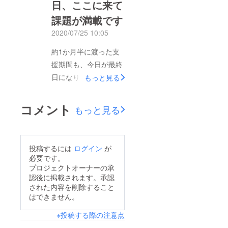
た。あの先の見通せな
日、ここに来て
ました。普段はアイス
い一番苦しかった時期
課題が満載です
クリームを発送する業
から比べれば、秋にな
務などを行っておりま
2020/07/25 10:05
りやっとお店にも活気
せんので、冷凍車をレ
約1か月半に渡った支
が戻ってきました。8
ンタルしその庫内
援期間も、今日が最終
月には横浜・馬車道に
を-30℃に設定し、仮
日になります。本当に
もっと見る
新店舗ユニバーサルダ
設の作業場に見立てて
沢山の皆様から温かい
イニングONEもオープ
作業を敢行!!寒いのは
ご支援をいただき、関
ン致しました。
コメント
それほど苦ではなかっ
もっと見る
係者一同心よりお礼と
Universal Dining ONE
たのですが、想定外
感謝を申し上げます。
HP Universal Dining
だったのは発砲スチ
7/25 9時時点で400
ONE FBページ
ロール箱の中に詰める
投稿するには
ログイン
が
パックを超え、予想を
Universal Dining ONE
必要です。
ドライアイス。なぜか
大きく上回るご支援を
クラウドファンディン
プロジェクトオーナーの承
解りませんが、通常は
認後に掲載されます。承認
いただいております。
グ挑戦中!!Universal
取り扱っている地元の
された内容を削除すること
現在は出来るだけ早く
Dining ONE 開成町・
はできません。
氷屋さんから「ドライ
皆様にアイスクリーム
瀬戸酒造店 日本酒イ
アイスの需要が急に増
※投稿する際の注意点
が届けられるように
ベントのお知らせこち
えて、新規では分けら