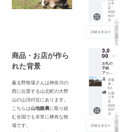
のミル
け予
クを
定：
使った
2020
年07
アイス
こ
月
やデ
の
リ
ザート
タ
ー
を食べ
ン
詳細を見る
を
られる
選
択
デザー
す
る
トチ
3,0
ケット
商品・お店が作ら
×4枚
00
円
※2021
お礼の
れた背景
年3月末
手紙
まで有
アッ
効
シュ×エ
支援
薫る野牧場さんは神奈川の
ムで薫
者：
る野牧
8人
西に位置する山北町の大野
場さん
お届
のミル
け予
山の山頂付近にあります。
クを
定：
使った
2020
こちらは
山地酪農
に取り組
年07
アイス
こ
月
やデ
む全国でも非常に稀有な牧
の
リ
ザート
タ
ー
場です。
を食べ
ン
詳細を見る
を
られる
選