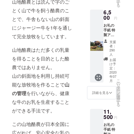
択
山地酪農とは読んで字のご
デザー
す
る
トチ
とく山で牛を飼う酪農のこ
6,5
ケット
×8枚
00
とで、牛舎もない山の斜面
円
お礼の
にジャージー牛を1年を通し
手紙 特
製アイ
て完全放牧をしています。
スク
支援
リーム
者：
山地酪農はただ多くの乳量
（２L
290
パッ
人
を得ることを目的とした酪
ク）×１
お届
つ ※全
け予
農ではありません。
国一
定：
2020
律、
山の斜面地を利用し持続可
年07
クール
こ
月
便配送
の
能な放牧地を作ることで
山
リ
料含む
タ
ー
の管理
を行いながら、健康
ン
詳細を見る
を
選
択
な牛のお乳を生産すること
す
る
ができる手法です。
11,
500
円
この山地酪農が日本全国に
お礼の
手紙 特
広がれば、安心安全な乳の
製アイ