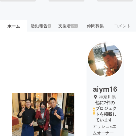
活動報告
支援者
仲間募集
コメント
ホーム
4
99+
aiym16
神奈川県
他に7件の
プロジェク
トを掲載し
ています
アッシュ×エ
ムオーナー