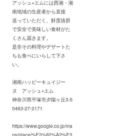
アッシュ×エムには西湘・湘
南地域の生産者から直接
送っていただく、鮮度抜群
で安全で美味しい食材がた
くさん届きます。
是非その料理やデザートた
ちも食べにいらして下さ
い。
湘南ハッピーキュイジー
ヌ アッシュ×エム
神奈川県平塚市夕陽ヶ丘3‐5
0463-27-2171
https://www.google.co.jp/ma
ps/place/%E3%82%A2%E3