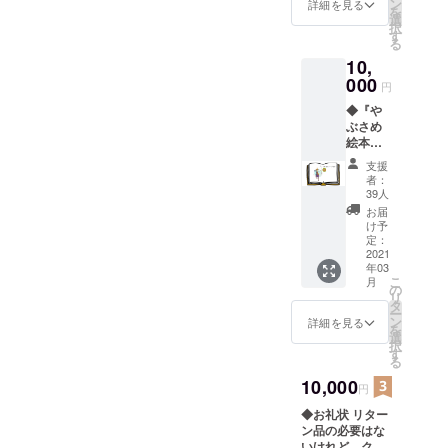
いしい
ン
詳細を見る
を
お米。
選
択
この機
す
る
会にぜ
10,
ひ一
度、お
000
円
試しく
◆『や
ださ
ぶさめ
い。
絵本
（仮）
支援
』1冊＋
者：
『うま
39人
（い）
お届
コー
け予
ヒー』7
定：
個入り
2021
年03
この度
こ
月
のクラ
の
リ
ウド
タ
ー
ファン
ン
詳細を見る
を
ディン
選
択
グで挑
す
る
戦する
『やぶ
10,000
円
さめ絵
◆お礼状 リター
本
ン品の必要はな
（仮）
いけれど、クラ
』をお