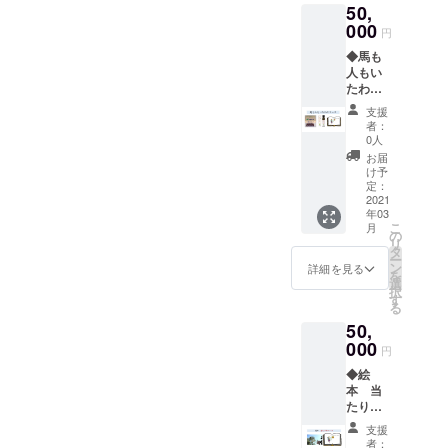
ヘアド
50,
贈する
きま
状態で
ライ
など、
000
す。馬
矢を放
円
ヤーで
絵本を
は走ら
ちます
温めて
◆馬も
更に発
ず、止
ので、
からは
人もい
信して
まった
初心者
がす
たわり
いただ
ままの
の方に
と、
コース
けます
状態で
おすす
支援
シール
『亜麻
と大変
矢を放
め！ぜ
者：
の粘着
仁油2
うれし
ちま
0人
ひ挑戦
剤が柔
本』＋
いで
す。３
してみ
お届
らかく
『馬用
す。 お
～5月の
け予
てくだ
なりは
あまに
届け
定：
間でご
い！
がしや
煮 1
2021
は、
予約い
2021年
年03
すくな
ケース
2021年
ただ
３月～5
こ
月
りま
40個
3月を予
の
き、
月の間
リ
す。
入』＋
定して
タ
CLUB
でご予
ー
残った
『やぶ
おりま
ン
RIO内で
詳細を見る
約いた
を
粘着剤
さめ絵
す。
選
開催い
だき、
択
はガム
本
す
たしま
CLUB
る
テープ
（仮）
す。 絵
RIO内で
50,
などで
』
本の送
開催い
叩くと
●CLUB
000
付予定
たしま
円
軽減さ
RIOの馬
は、完
す。 チ
◆絵
れま
たちも
成後の3
ケット
本 当
す。
愛用し
月以降
有効期
たり的
ている
となり
限 2021
コース
馬用ア
ますの
年5月末
支援
『当た
マニ
で、ご
者：
日