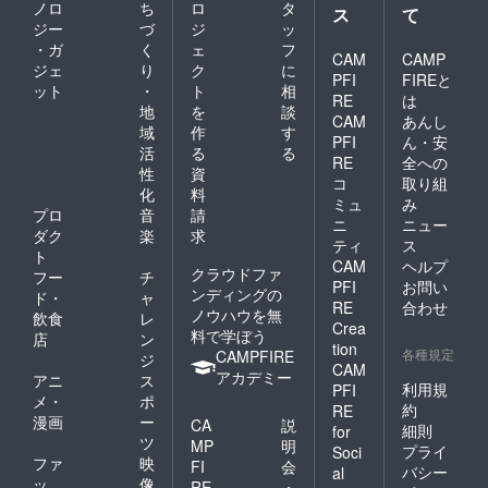
ノロ
ち
ロ
タ
ス
て
ジー
づ
ジ
ッ
・ガ
く
ェ
フ
CAM
CAMP
ジェ
り
ク
に
PFI
FIREと
ット
・
ト
相
RE
は
地
を
談
CAM
あんし
域
作
す
PFI
ん・安
活
る
る
RE
全への
性
資
コ
取り組
化
料
ミュ
み
プロ
音
請
ニ
ニュー
ダク
楽
求
ティ
ス
ト
CAM
ヘルプ
クラウドファ
フー
チ
PFI
お問い
ンディングの
ド・
ャ
RE
合わせ
ノウハウを無
飲食
レ
Crea
料で学ぼう
店
ン
tion
各種規定
CAMPFIRE
ジ
CAM
アカデミー
アニ
ス
利用規
PFI
メ・
ポ
約
RE
漫画
ー
CA
説
細則
for
ツ
MP
明
プライ
Soci
ファ
映
FI
会
バシー
al
ッ
像
RE
・