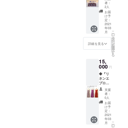
40個入
仁油を
吸収
者：
り』
お送り
性・速
2人
CLUB
しま
乾性と
お届
RIOの馬
す。 送
もに抜
け予
たちも
付予定
定：
群で
愛用し
2021
は絵本
す！
年03
ている
出来上
【サイ
こ
月
馬用ア
がり予
の
ズ】
リ
マニ
定の3月
タ
M 適
ー
煮。 馬
以降と
ン
応サイ
詳細を見る
を
たちの
なりま
選
ズ：22
択
健康を
すので
す
～24cm
る
考え、
ご了承
適応
15,
若さを
くださ
サイ
保つ、
000
い。
ズ：25
円
馬の
～27cm
◆『リ
スー
【素
ネンエ
パー
材】生
プロ
フード
地：リ
ン』5
です！
ネン
支援
色・フ
100％ /
者：
リーサ
0人
底面：
イズ シ
塩化ビ
お届
ンプル
け予
ニール /
で飽き
定：
中材：
のこな
2021
ポリウ
年03
いデザ
レタン
こ
月
イン。
の
【原産
リ