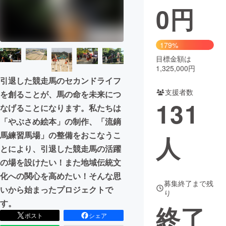
0
円
まちづくり・地域活性化
179%
CAMPFIRE for Social Good
CAMPFIRE Creation
目標金額は
CAMPFIREふるさと納税
machi-ya
コミュニティ
1,325,000円
引退した競走馬のセカンドライフ
支援者数
を創ることが、馬の命を未来につ
131
なげることになります。私たちは
「やぶさめ絵本」の制作、「流鏑
馬練習馬場」の整備をおこなうこ
人
とにより、引退した競走馬の活躍
の場を設けたい！また地域伝統文
化への関心を高めたい！そんな思
募集終了まで残
いから始まったプロジェクトで
り
す。
終了
ポスト
シェア