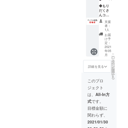
記入く
佐賀県
ださ
をお送
ださ
内での
◆もり
い。
りしま
い。
出張を
だくさ
す。
（20文
基本と
んコー
字以
しま
ス 『や
支援
内・法
す。ご
ぶさめ
者：
人名掲
自宅や
観覧特
1人
載可
指定さ
等席』
お届
能） ※1
れた場
＋『当
け予
枠につ
所のほ
たり
定：
き1名様
か、お
的』＋
2021
年05
に限り
誕生日
『やぶ
こ
月
ます。
会など
さめ絵
の
リ
（連
のサプ
本
タ
ー
名・連
ライズ
（仮）
ン
詳細を見る
を
記不
として
』1冊＋
選
択
可） ※
のポ
『絵本
す
る
文字の
ニー登
名入
このプロ
サイズ
場！な
れ』 今
ジェクト
は位置
んてい
回整備
に関し
かがで
する直
は、
All-In方
まして
しょう
線のや
式
です。
は、絵
か？。
ぶさめ
本製作
備考欄
練習場
目標金額に
上の兼
に、ご
で、流
関わらず、
ね合い
希望の
鏑馬を
により
出張内
お披露
2021/01/30
当方に
容をご
目し、