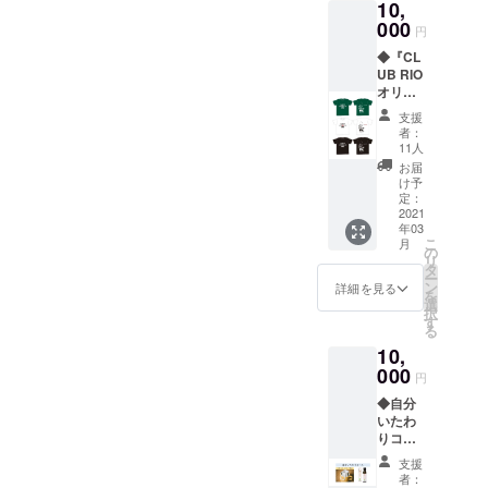
10,
は、使
期限内は引き続き、ネクス
だきますので、もうしばら
ら...お電話をいただきまし
う人を
000
円
選びま
トゴールの内容等を充実さ
くお待ちいただけますと幸
た！ありがたいことです！
◆『CL
せん。
UB RIO
また、
せる目的で、ご支援を受け
いです。皆様からのオモイ
《只今、ネクストゴールに
オリジ
草木染
ナル
付けております。今後と
めや刺
をカタチにしていくのはこ
挑戦中！》残り4日、ネクス
支援
やぶさ
繍をす
者：
も、どうぞ宜しくお願い申
れからです。佐賀県江北町
めTシャ
トゴールは馬たちの住環境
る方に
11人
ツ』＋
もオス
お届
し上げます。
に伝わる流鏑馬文化の継承
を更に充実させるために、
『うま
スメで
け予
（い）
す。
定：
を通じて、馬たちのセカン
厩舎の改修費や、安全対策
コー
2021
CLUB
年03
ヒー』7
RIOで
ドライフを確立していきた
として、２年連続の豪雨で
こ
月
個入り
も、ベ
の
リ
いと思っています。これか
水墨画
流れ出してしまった放牧場
ラルー
タ
ー
をベー
シ産リ
ン
詳細を見る
らも応援のほど、どうぞ宜
を
の砂の復旧費用などを目的
スにや
ネンで
選
択
ぶさめ
作った
す
しくお願い申し上げます。
としております。引き続
る
をデザ
馬着の
10,
インし
活用な
一般社団法人 CLUBRIO 永
き、皆様方のご支援、ご協
たオリ
000
どをし
円
松良太・スタッフ一同
ジナルT
力、どうぞ宜しくお願い申
ていま
◆自分
シャツ
すが、
し上げます。
いたわ
です。
吸収
りコー
カラー
性・速
ス 『亜
は、
乾性と
支援
麻仁油
白、
もに抜
者：