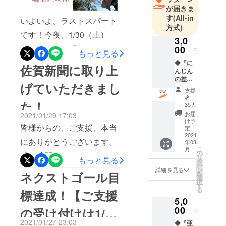
が届きま
めることができました。想
す
(All-in
いよいよ、ラストスパート
像を超える皆様からのご支
方式)
です！今夜、1/30（土）
援に、良い意味で驚きを隠
3,0
23:59:59に、プロジェクト
00
円
もっと見る
せません。引退した競走馬
『無名の引退馬がやぶさめ
◆『に
佐賀新聞に取り上
の現状について、全国の皆
んじん
の継承と絵本で、活躍でき
の差し
様からの頂いた共感はこれ
げていただきまし
入れ』
る未来を創りたい。』が終
支援
からの希望です。コロナ禍
CLUB
者：
た！
RIOの馬
了します！最後まで、皆さ
35人
という情勢におきまして、
たちが
お届
2021/01/29 17:03
ま方の、支援・広報・シェ
大好き
け予
これだけたくさんの皆様に
皆様からの、ご支援、本当
なおや
定：
アなどのご協力をどうぞよ
つの人
2021
ご支援を頂きましたこと、
にありがとうございます。
年03
参を、
ろしくお願いいたします。
こ
月
心より感謝申し上げます。
支援い
の
残り時間もいよいよカウン
リ
もっと見る
ただい
今回のクラウドファンディ
タ
本当にありがとうございま
ー
た方か
トダウンとなりました...本日
ン
詳細を見る
ネクストゴール目
を
ングを通して、いろんな気
らの差
選
した。私たちのオモイに共
択
1/29は、佐賀新聞 に取り上
し入れ
す
付きをいただきました。ま
る
標達成！【ご支援
として
感してくださる方々がこん
げていただいております。
5,0
馬たち
たお伝えできればと思いま
なにも居てくださったこ
に提供
00
の受け付けは1/30
https://www.saga-
円
しま
す。まずは、今夜の、ひと
と、皆様からのあたたかい
2021/01/27 23:03
◆『亜
す。返