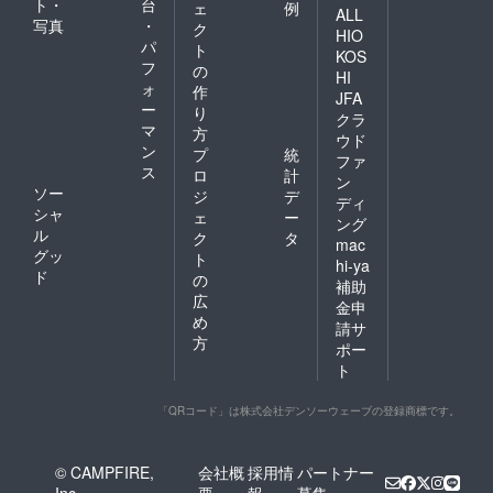
ト・
台
ェ
例
ALL
写真
・
ク
HIO
パ
ト
KOS
フ
の
HI
ォ
作
JFA
ー
り
クラ
マ
方
ウド
ン
プ
統
ファ
ス
ロ
計
ン
ソー
ジ
デ
ディ
シャ
ェ
ー
ング
ル
ク
タ
mac
グッ
ト
hi-ya
ド
の
補助
広
金申
め
請サ
方
ポー
ト
「QRコード」は株式会社デンソーウェーブの登録商標です。
© CAMPFIRE,
会社概
採用情
パートナー