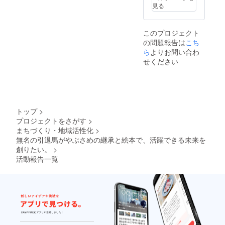
合、な
る『や
本」に
見る
どにつ
ぶさめ
ご芳名
きまし
絵本
を入れ
ても、
（仮）
させて
このプロジェクト
アカウ
』をお
いただ
の問題報告は
こち
ント名
送りし
きま
等での
ます。
す。
ら
よりお問い合わ
掲載を
絵本の
せください
進めさ
送付予
せて頂
定は、
きま
完成後
す。
の3月以
降とな
ります
トップ
>
ので、
プロジェクトをさがす
>
ご了承
まちづくり・地域活性化
>
くださ
い。
無名の引退馬がやぶさめの継承と絵本で、活躍できる未来を
創りたい。
>
活動報告一覧