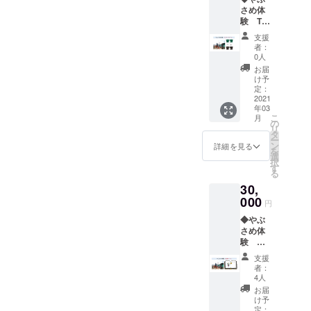
止まっ
ラルー
動もス
さめ体
たまま
シ
ムー
験 T
の状態
ズ。
シャツ
で矢を
支援
Point.3
コース
放ちま
者：
表地だ
『やぶ
すの
0人
けでな
さめ体
で、初
お届
く、底
験チ
心者の
け予
地や甲
ケッ
方にも
定：
裏地も
ト』＋
2021
おすす
リネン
年03
『CLU
めで
100％。
こ
月
B RIOオ
す。個
の
程よい
リ
リジナ
別で行
タ
クッ
ー
ルやぶ
う、あ
ン
詳細を見る
ション
を
さめT
なただ
選
とリネ
択
シャ
けの流
す
ンのサ
る
ツ』 ●
鏑馬体
ラッと
30,
水墨画
験チ
した感
をベー
000
ケッ
円
覚が、
スにや
ト！ぜ
なんと
◆やぶ
ぶさめ
ひ挑戦
もいえ
さめ体
をデザ
してみ
ない心
験 絵
インし
てくだ
地よさ
本コー
たオリ
い！
支援
で、癒
ス 『や
ジナルT
2021年
者：
し感を
ぶさめ
シャツ
３月～5
4人
演出し
絵本』1
カラー
月の間
お届
てくれ
冊＋
は、
でご予
け予
ます。
『やぶ
白、
定：