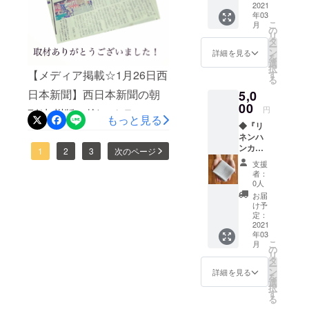
ています。」「私にはでき
コー
2021
された
に泣きました。マックスか
越えることができました。
年03
ヒー』
ないことだから、託しま
亜麻の
こ
月
７個
種を、
の
らは一言、「良太の目標
今回のクラウドファンディ
リ
す。がんばってくださ
セット
佐賀県
タ
ー
クラブ
が、ひとりだけのモノでは
太良町
ングを終えて、改めてチャ
ン
詳細を見る
い。」毎回、その励ましの
を
リオの
の工場
選
択
なくなったね！」と背中を
レンジすることの大切さ
かわい
【メディア掲載☆1月26日西
で抽
す
言葉にジーンとしていま
る
い馬た
出。鮮
押されました。クラファン
や、紆余曲折ありながらも
日本新聞】西日本新聞の朝
5,0
ちがオ
す。本当に、ありがとうご
度抜群
リジナ
00
です！
を通じて、たくさんの方に
12年間、CLUB RIOを続け
円
刊(九州版の枠)にクラファン
ざいます！クラウドファン
ルジャ
もっと見る
◆『リ
ケット
共感を頂いたことが、本当
てきたことが、間違いでは
の記事を掲載して頂きまし
ディングは、1/30までで
ネンハ
となっ
に励みとなり、これから始
ンカ
なかったんだと実感してい
たド
た。
1
2
3
次のページ
す！引き続き、どうぞよろ
チ』 水
リップ
支援
まる「やぶさめ絵本」制作
ます。これまでの活動を支
https://www.nishinippon.co.j
分を
コー
しくお願いいたします！
者：
しっか
ヒーで
0人
や「流鏑馬練習馬場の整
えてくれた、全ての方々に
p/item/n/684687/小窓にも☆
り拭き
す！
お届
取って
備」においてより一層、気
け予
お礼と感謝を申し上げま
関係者の方々をはじめ記事
くれる
定：
持ちを引き締めて、取り掛
リネン
2021
す。ご支援をいただきまし
をまとめてくださった河野
年03
100%の
かっていきたいと思ってお
こ
月
たリターン（返礼）につき
さんデスクの前田 絵さん本
ハンカ
の
リ
チ。す
タ
ります。尚、クラウドファ
ましては、３月頃を目途
ー
当にありがとうございまし
ごくシ
ン
詳細を見る
を
ンプル
ンディングの期限は、1月30
選
に、お届けの手配やご連絡
た。記事を読んだという
択
なハン
す
る
日までとなっております。
カチ
調整の準備に入らせていた
方々が、福岡から、長崎か