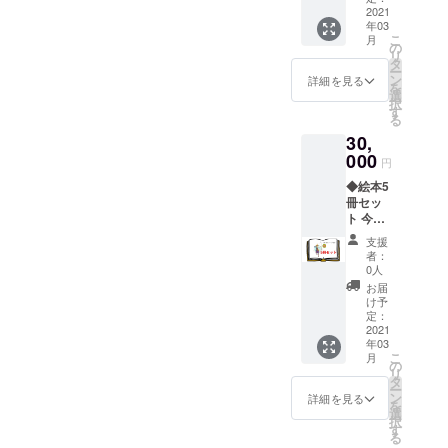
約いた
お家へ
さめ体
2021
黒、緑
だき、
帰った
年03
験チ
サイズ
CLUB
こ
ら、す
月
ケッ
（ユニ
の
RIO内で
リ
ぐに裸
ト』 ●
セック
タ
開催い
ー
足に
この度
ス）
ン
たしま
詳細を見る
を
なっ
のクラ
は、
選
す。 チ
択
て、リ
ウド
S、M、
す
ケット
る
ネンに
ファン
L、
有効期
足を包
30,
ディン
XL よ
限 2021
まれる
グで挑
000
りお選
年5月末
円
感触で
戦する
びくだ
日
癒され
◆絵本5
『やぶ
さい。
たくな
冊セッ
さめ絵
やぶさ
りま
ト 今回
本
め体験
す。
取り組
（仮）
は、馬
支援
【お取
んでい
』をお
にまた
者：
り扱い
る絵本
送りし
がり弓
0人
の注
を、5冊
ます。
を構え
お届
意】 サ
セット
やぶさ
やぶさ
け予
イズ表
にして
め体験
定：
め体験
記の
お送り
2021
は、馬
をして
シール
年03
いたし
にまた
いただ
こ
月
がはが
ます。
がり弓
の
きま
リ
しづら
ご自身
を構え
タ
す。馬
ー
い場合
のほ
やぶさ
ン
は走ら
詳細を見る
を
は、
か、プ
め体験
選
ず、止
択
シール
レゼン
をして
す
まった
る
部分を
トや寄
いただ
ままの