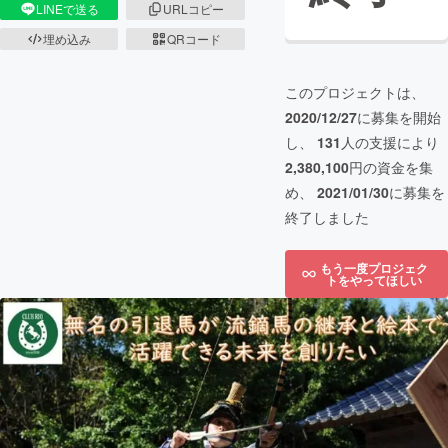
LINEで送る
URLコピー
埋め込み
QRコード
このプロジェクトは、
2020/12/27
に募集を開始
し、
131
人の支援により
2,380,100
円の資金を集
め、
2021/01/30
に募集を
終了しました
もう一度プロジェク
トをやってほしい