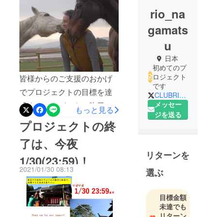
rio_na
gamats
u
日本
初めてのプ
ロジェクト
皆様からのご支援のおかげ
です
でプロジェクトの目標を達
CLUBRIOSAGA1
メッセー
成することができ、昨日無
もっと見る
ジを送る
事にCLUB RIO初のクラウド
プロジェクトの終
ファンディングを終了させ
了は、今夜
ていただくことができまし
リターンを
1/30(23:59)！
た。2020年12月27日より公
2021/01/30 08:13
選ぶ
開した本プロジェクトは、
131名の方よりご支援を頂
目標金額
き、￥2,380,100円（達成率
未達でも
179％）のご支援の総額を集
リターン