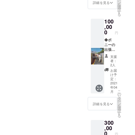
ディン
ます。
ン
肪酸が
詳細を見る
を
グで挑
ご了承
選
豊富に
択
戦する
くださ
す
含まれ
る
『やぶ
い。）
ていま
100
さめ絵
また、
す。シ
本
,00
この度
ベリア
（仮）
のクラ
0
から伊
円
』に、
ウド
万里港
支援者
◆ポ
ファン
に輸入
のご芳
ニーの
ディン
された
名を掲
出張
グで挑
亜麻の
載しま
絵本
戦する
種を、
支援
す。送
コース
『やぶ
佐賀県
者：
付予定
CLUB
さめ絵
太良町
2人
は、完
RIOのア
本
の工場
お届
成後の3
イドル
（仮）
で抽
け予
月以降
的存
』をお
定：
出。鮮
となり
在、ポ
2021
送りし
度抜群
年04
ますの
ニーの
ます。
です！
こ
月
で、ご
JUJUが
絵本の
の
●今回の
リ
了承く
出張し
発送
タ
クラウ
ー
ださ
ます！
は、完
ン
ドファ
詳細を見る
を
い。 ※
滞在時
成後の3
選
ンディ
択
ご希望
間は1時
月以降
す
ングで
る
の方は
間。訪
となり
制作す
300
備考欄
問時期
ますの
る『や
にお名
等は要
,00
で、ご
ぶさめ
前をご
相談。
了承く
0
絵本』
円