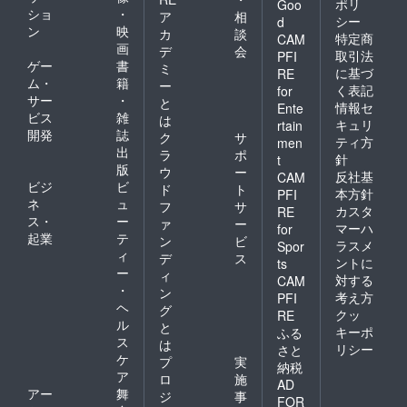
ポリ
Goo
ショ
・
ア
相
シー
d
ン
映
カ
談
特定商
CAM
画
デ
会
取引法
PFI
ゲー
書
ミ
に基づ
RE
ム・
籍
ー
く表記
for
サー
・
と
情報セ
Ente
ビス
雑
は
キュリ
rtain
開発
誌
ク
サ
ティ方
men
出
ラ
ポ
針
t
版
ウ
ー
反社基
CAM
ビジ
ビ
ド
ト
本方針
PFI
ネ
ュ
フ
サ
カスタ
RE
ス・
ー
ァ
ー
マーハ
for
起業
テ
ン
ビ
ラスメ
Spor
ィ
デ
ス
ントに
ts
ー
ィ
対する
CAM
・
ン
考え方
PFI
ヘ
グ
クッ
RE
ル
と
キーポ
ふる
ス
は
リシー
さと
ケ
プ
実
納税
ア
ロ
施
AD
アー
舞
ジ
事
FOR