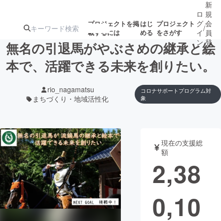
新
ロ
規
グ
会
プロジェクトを掲
はじ
プロジェクト
/
載するには
める
をさがす
イ
員
ン
登
無名の引退馬がやぶさめの継承と絵
録
本で、活躍できる未来を創りたい。
人気のプロ
注目のリ
注目の新着プロ
募集終了が近いプ
もうすぐ公開
rio_nagamatsu
コロナサポートプログラム対
ジェクト
ターン
ジェクト
ロジェクト
されます
まちづくり・地域活性化
象
アート・写真
音楽
現在の支援総
額
テクノロジー・ガジェット
ゲーム・サ
2,38
映像・映画
書籍・雑誌
0,10
ビジネス・起業
チャレンジ