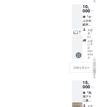
る
生地を
10,
使い、
いつで
000
円
もサラ
◆『や
サラで
ぶさめ
気持ち
絵本
の良い
（仮）
履き心
支援
』1冊＋
地をと
者：
『亜麻
ことん
6人
仁油２
追求し
お届
個セッ
た、
け予
ト』 こ
ルーム
定：
の度の
2021
シュー
年03
クラウ
ズで
こ
月
ドファ
す。
の
リ
ンディ
CLUB
タ
ー
ングで
RIOで
ン
詳細を見る
を
挑戦す
も、ベ
選
択
る『や
ラルー
す
る
ぶさめ
シ産リ
15,
絵本
ネンで
（仮）
000
作った
円
』と、
馬着の
◆『馬
鮮度抜
活用な
用アマ
群！体
どをし
ニ煮 1
に優し
ていま
ケース
い亜麻
すが、
支援