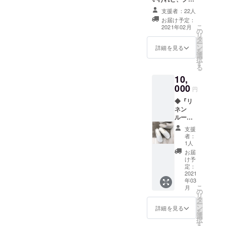
ブリオを応援し
送りし
支援者：22人
たいという方に
ます。
お届け予定：
お勧めです。
送付予
こ
2021年02月
の
【支援金額につ
定は出
リ
タ
いては支援者様
来上が
ー
ン
が支援を申し込
り以
詳細を見る
を
選
む際に、任意で
降、3月
択
す
引き上げること
以降と
る
が可能となって
なりま
10,
います。】 ※こ
すので
000
ちらのリターン
ご了承
円
につきまして
くださ
◆『リ
は、お礼状以外
い。
ネン
の返礼品はござ
CLUB
ルーム
いません。
RIOオリ
シュー
ジナル
支援
ズ』
ジャ
者：
ツイル
1人
ケット
M（22
ドリッ
お届
～24
け予
プコー
㎝）・
定：
ヒーを
ホワイ
2021
お届け
年03
ト/ナ
しま
こ
月
チュラ
の
す。
リ
ル 表地
タ
ー
も裏地
ン
詳細を見る
を
もリネ
選
択
ン100％
す