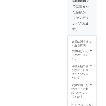
23:59:59
ま
て調整
記載く
特別観
させて
ださ
覧席を
でに集まっ
頂きま
い。 ※
準備し
た金額が
す。 ※
出張先
ます。
備考欄
は、ご
お披露
ファンディ
への記
希望を
目会の
ングされま
入がな
おうか
開催
い場合
がい
は、
す。
は、ア
し、詳
2021年
カウン
細に関
5月頃を
ト名等
しまし
予定し
支援に関するよ
での掲
ては、
ており
くある質問
載を進
人馬共
ます。
めさせ
の安全
また当
手数料はいく
て頂き
面等を
たり的
らかかります
ます。
考慮し
をお持
か？
※一般的
た上で
ち帰り
な倫
の最終
いただ
目標金額に届
理、公
決定と
くほ
かなかった場
序良俗
なりま
か、今
合どうなりま
に反す
す。 ま
回のク
すか？
る場
た、こ
ラウド
合、不
の度の
ファン
支援で困った
適切と
クラウ
ディン
時はどこに相
当方が
ドファ
グで制
談したらいい
判断さ
ンディ
作する
ですか？
せて頂
ングで
「やぶ
いた場
挑戦す
さめ絵
ヘルプページを