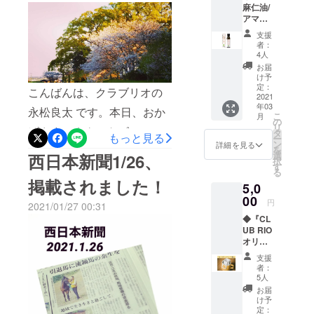
s.co.jp/articles/-/627443本当
まで継続中】
つのゴールをちゃんと終え
麻仁油/
礼品
お言葉が、励みとなり、本
に多くの皆様に広報や支援
アマニ
は、写
られるように...今日も、皆様
オイル
真付き
当に心強く、35日間のクラ
支援
のご協力をいただいている
（Flaxs
のお礼
者：
にとっても、佳き日であり
eed
ウドファンディングをやり
メール
4人
ことに、感謝の言葉しかあ
Oil）2
となり
ますように...願っております
お届
抜く支えとなりました。前
本セッ
ますの
りません。新聞掲載の広報
け予
☆
ト』 品
で、リ
定：
こんばんは、クラブリオの
半は正直、不安な時の方が
力！改めてそのチカラを感
質にこ
2021
ターン
年03
だわる
が必要
永松良太 です。本日、おか
多かったのですが、その度
こ
じているこの数日間です。
月
㈱NBR
ない方
の
リ
げさまでネクストゴール目
の亜麻
に、応援してくださる方々
におす
タ
もっと見る
先日から、電話先ではいろ
ー
煮油
すめで
ン
詳細を見る
標額『200万円』を達成する
を
からの情報のシェアや、メ
は、健
す！
選
西日本新聞1/26、
いろな応援メッセージをい
択
康体に
す
ことができました。 皆様
ディアでのご紹介などで、
る
ただいています。「こんな
必要な
掲載されました！
5,0
オメガ
からの多大なるご支援に、
少しずつご支援の輪も広が
活動をしている方がいらっ
３脂肪
00
円
2021/01/27 00:31
お礼と感謝を申し上げま
酸が豊
り、「絵本楽しみにしてい
しゃるのを初めて知りまし
◆『CL
富に含
す。本当にありがとうござ
るよ！」「私にはできない
UB RIO
まれて
た。共感しています。」
オリジ
いま
いました。皆様から頂きま
活動だから、あなたに託し
ナル
「お馬ちゃんの命が少しで
す。シ
支援
ジャ
ベリア
した、あたたかい応援メッ
者：
ます。」などなど、励みと
も長く、生きれたら。救わ
ケッ
から佐
5人
ト う
セージを読みながら、今日
賀・伊
なる応援メッセージに助け
お届
れたらと思うので、応援し
ま
万里港
け予
はマックスの馬房で、一緒
られながら、終盤まで乗り
（い）
に輸入
定：