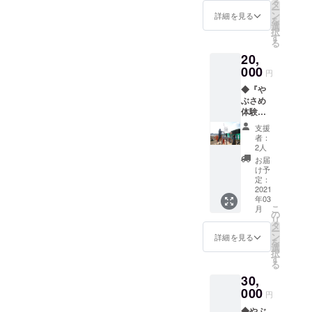
使い込
タ
国】：
ー
むほど
ン
詳細を見る
日本
を
に柔ら
選
Point.1
択
くなり
す
左右の
る
ます。
足にあ
20,
CLUB
わせた
RIOで
000
シェイ
円
も、ベ
プと、
◆『や
ラルー
邪魔を
ぶさめ
シ産リ
しない
体験チ
ネンで
カカト
ケッ
作った
部の
支援
ト・個
馬着の
者：
エッ
別対応
活用な
2人
ジ。両
型（１
どをし
お届
足に
名
ていま
け予
フィッ
様）』
す。吸
定：
トする
馬にま
2021
収性・
デザイ
年03
たがり
速乾性
ン。
こ
月
弓を構
ともに
の
Point.2
リ
え、や
抜群で
タ
底面に
ー
ぶさめ
す！
ン
詳細を見る
は滑り
を
体験を
【素
選
にくい
択
してい
材】 リ
す
素材を
る
ただき
ネン
使用し
30,
ます。
100％
ており
馬は走
000
【原産
円
ますの
らず、
国】 ベ
で、移
◆やぶ