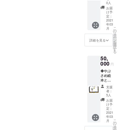
り的』
煮。馬
0人
了承く
＋『や
たちの
ださ
お届
ぶさめ
体を考
け予
い。 や
絵本』1
え、若
定：
ぶさめ
冊 ●吉
2021
さを保
体験チ
年03
兆のシ
つ、馬
ケッ
こ
月
ンボル
のスー
の
ト 有
リ
でもあ
パー
タ
効期限
ー
る「や
フード
ン
詳細を見る
2021年
を
ぶさめ
です！
選
5月末日
択
の当た
『亜麻
す
る
り的」
仁油/ア
50,
をお送
マニオ
りしま
000
イル
円
す。
（Flaxs
◆やぶ
（こち
eed
さめ絵
らの当
Oil）2
本と、
たり的
本セッ
絵本へ
は、
ト』
支援
のお名
CLUB
●CLUB
者：
前掲載
RIO近郊
RIOで取
5人
コース
の方、
り扱う
お届
（1枠・
もしく
亜麻煮
け予
1名様）
は取り
定：
油は、
この度
2021
に来て
健康体
年03
のクラ
いただ
に必要
こ
月
ウド
ける方
の
なオメ
リ
ファン
となり
タ
ガ３脂
ー