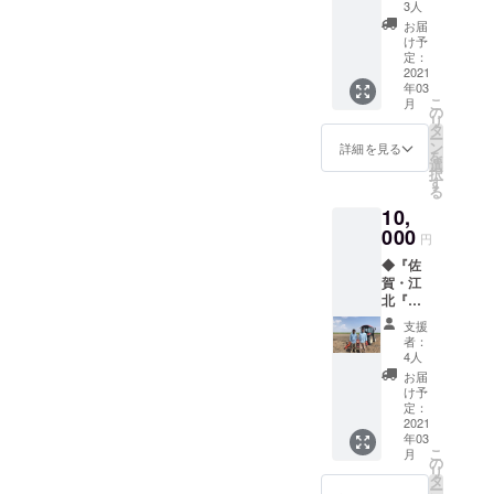
２個
黒、緑
群で
3人
セッ
サイズ
す！
お届
ト』＋
（ユニ
【サイ
け予
『うま
セック
定：
ズ】 45
（い）
2021
ス）
× 45ｃ
年03
コー
は、
ｍ 【素
こ
月
ヒー7個
S、M、
の
材】 リ
リ
セッ
L、
タ
ネン
ー
ト』 鮮
XL よ
ン
100％
詳細を見る
を
度抜群
りお選
選
【原産
択
の亜麻
びくだ
す
国】 ベ
る
仁油
さい。
ラルー
10,
と、ク
CLUB
シ
ラブリ
000
RIOオリ
円
オのか
ジナル
◆『佐
わいい
ジャ
賀・江
馬たち
ケット
北『北
がオリ
のド
原農園
ジナル
リップ
支援
のお
ジャ
コー
者：
米』5㎏
ケット
ヒーを
4人
江北町
となっ
お届け
お届
にある
たド
しま
け予
北原農
リップ
定：
す。
園のお
2021
コー
年03
米は、
ヒーで
こ
月
体に優
す！
の
リ
しくお
タ
ー