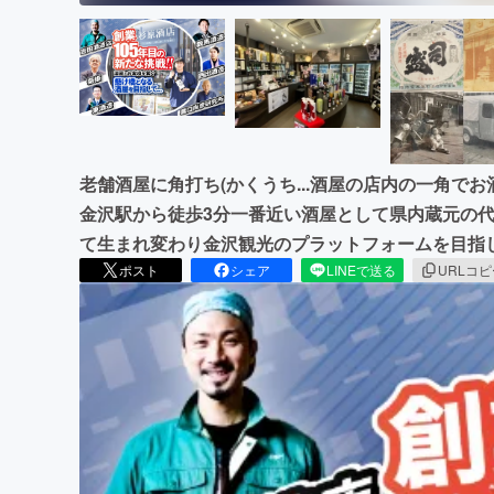
老舗酒屋に角打ち(かくうち...酒屋の店内の一角で
金沢駅から徒歩3分一番近い酒屋として県内蔵元の
て生まれ変わり金沢観光のプラットフォームを目指
ポスト
シェア
LINEで送る
URLコ