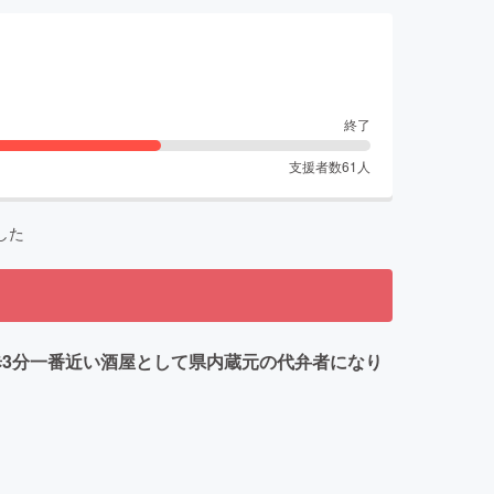
終了
支援者数
61
人
した
歩3分一番近い酒屋として県内蔵元の代弁者になり