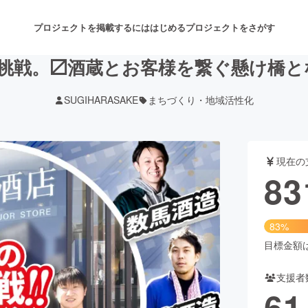
プロジェクトを掲載するには
はじめる
プロジェクトをさがす
な挑戦。〼酒蔵とお客様を繋ぐ懸け橋
SUGIHARASAKE
まちづくり・地域活性化
注目のリターン
注目の新着プロジェクト
募集終了が近いプロジェクト
も
現在の
音楽
舞台・パフォーマンス
83
ゲーム・サービス開発
フード・飲食店
83%
書籍・雑誌出版
アニメ・漫画
目標金額は1
支援者
チャレンジ
ビューティー・ヘルスケ
61