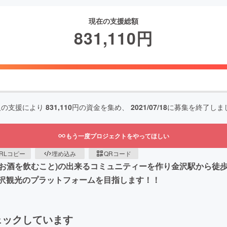
現在の支援総額
831,110
円
人の支援により
831,110
円の資金を集め、
2021/07/18
に募集を終了しま
もう一度プロジェクトをやってほしい
RLコピー
埋め込み
QRコード
角でお酒を飲むこと)の出来るコミュニティーを作り金沢駅から徒
沢観光のプラットフォームを目指します！！
ェックしています