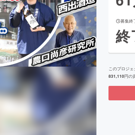
募集終
CAMPFIRE for Social Good
CAMPFIRE Creation
終
CAMPFIREふるさと納税
machi-ya
コミュニティ
このプロジェ
831,110
円の