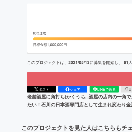
83
%達成
目標金額
1,000,000
円
このプロジェクトは、
2021/05/13
に募集を開始し、
61
ポスト
シェア
LINEで送る
U
老舗酒屋に角打ち(かくうち...酒屋の店内の一
たい！石川の日本酒専門店として生まれ変わり金
このプロジェクトを見た人はこちらもチ