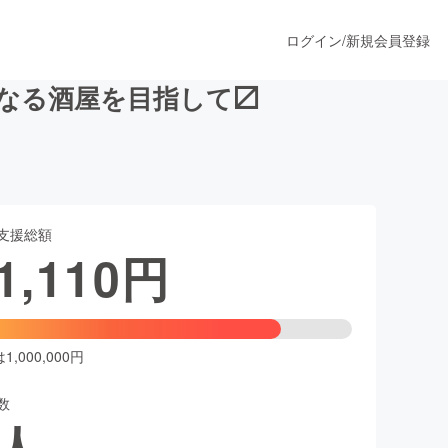
ログイン
/
新規会員登録
となる酒屋を目指して〼
うすぐ公開されます
支援総額
プロダクト
1,110
円
ファッション
スポーツ
,000,000円
数
ア
ソーシャルグッド
人