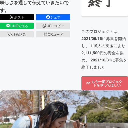
終了
味しさを通して伝えていきたいで
す。
ポスト
シェア
LINEで送る
URLコピー
このプロジェクトは、
埋め込み
QRコード
2021/09/16
に募集を開始
し、
119
人の支援により
2,111,500
円の資金を集
め、
2021/10/31
に募集を
終了しました
もう一度プロジェク
トをやってほしい