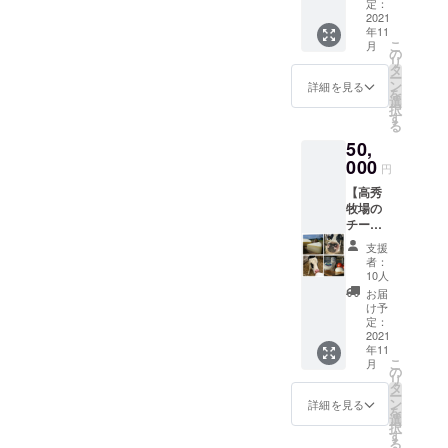
を1日1
す。 所
定：
個
個引換
2021
要時
年11
できま
間：約2
こ
月
す。 毎
時間30
の
リ
日でも
分 体験
タ
ー
食べた
内容：
ン
詳細を見る
を
くなる
牧場内
選
択
ジェ
ツ
す
る
ラー
アー
50,
ト、新
牛に
フレー
000
つい
円
バーも
て、牛
【高秀
季節に
乳につ
牧場の
合わせ
いて、
チーズ
て出し
酪農家
セッ
ている
につい
支援
ト】×4
ので、
て、な
者：
回分 高
お楽し
ど牧場
10人
秀牧場
みいた
内を施
お届
のチー
だける
設を見
け予
ズセッ
かと思
定：
学しな
トを、
2021
いま
がら
年11
春夏秋
す。サ
こ
月
冬に合
イズや
の
リ
わせて
入れ物
タ
ー
季節に
は問い
ン
詳細を見る
を
合わせ
ませ
選
お話
択
たセッ
ん。大
す
ししま
る