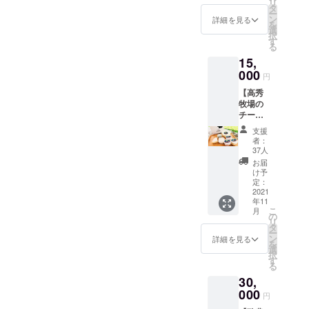
リ
をお届
を製造
動をもっと
タ
ー
けしま
してい
ン
詳細を見る
もっとがん
を
す。 内
ます。
選
択
ばりたい。
容：
何が届
す
る
牛柄
くかは
15,
ロール
その時
ケーキ
000
のお楽
円
（プ
しみ！
【高秀
レー
高秀牧
牧場の
ン）
場の1番
チーズ
1本
人気の
詰め合
「ミル
支援
わせ】
牛柄
ク」は
者：
お酒に
ロール
必ず入
37人
合わす
ケーキ
りま
お届
もよ
（カ
す。 ご
け予
し、料
フェオ
定：
要望や
理に使
2021
レ）
アレル
年11
うもよ
1本
ギーが
こ
月
し。バ
の
ある方
リ
ラエ
牛柄
タ
は、備
ー
ティに
ロール
ン
考欄に
詳細を見る
を
富んだ
ケーキ
選
ご記載
択
チーズ
（ミル
す
くださ
る
を詰め
ク
い。
30,
合わせ
ティー
（例）
にして
000
） 1本
子供が
円
発送し
好きそ