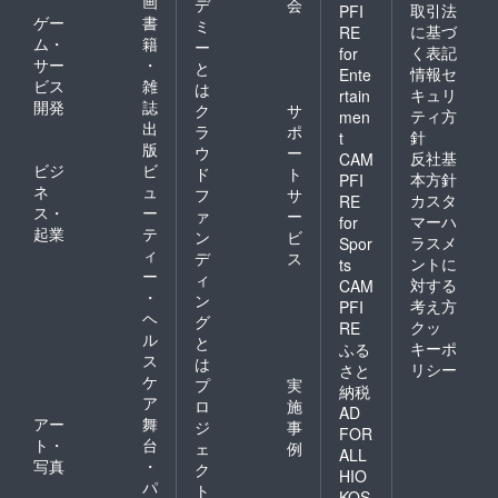
画
デ
会
取引法
PFI
ゲー
書
ミ
に基づ
RE
ム・
籍
ー
く表記
for
サー
・
と
情報セ
Ente
ビス
雑
は
キュリ
rtain
開発
誌
ク
サ
ティ方
men
出
ラ
ポ
針
t
版
ウ
ー
反社基
CAM
ビジ
ビ
ド
ト
本方針
PFI
ネ
ュ
フ
サ
カスタ
RE
ス・
ー
ァ
ー
マーハ
for
起業
テ
ン
ビ
ラスメ
Spor
ィ
デ
ス
ントに
ts
ー
ィ
対する
CAM
・
ン
考え方
PFI
ヘ
グ
クッ
RE
ル
と
キーポ
ふる
ス
は
リシー
さと
ケ
プ
実
納税
ア
ロ
施
AD
アー
舞
ジ
事
FOR
ト・
台
ェ
例
ALL
写真
・
ク
HIO
パ
ト
KOS