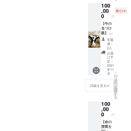
トをお
きいの
す。
100
届けい
でも
たしま
,00
OK!
牛
残り18
す。 牛
いすみ
0
とのふ
円
乳は、
の牧場
れあ
季節に
【牛の
店で
い 子
よって
名づけ
も、新
牛やお
味わい
親】 牧
店舗で
母さん
が微妙
場では
もどち
牛に触
支援
に変わ
年間80
らでも
り、命
者：
りま
頭ほど
使用で
のあた
2人
す。 同
の赤
きま
たかみ
お届
じチー
ちゃん
す。 有
を感じ
け予
ズで
牛が誕
効期
定：
てくだ
も、季
生し、
2021
限：
さい。
年11
節が変
メス牛
2022年
こ
月
われば
には名
3月1日
の
乳
リ
わずか
前をつ
～8月31
タ
しぼり
ー
に変化
け、酪
日（暑
ン
体
詳細を見る
を
を感じ
農家が
いジェ
選
験
択
られる
ミルク
ラート
す
手搾り
る
はず。
を与え
が食べ
でミル
100
美味し
育て、
たくな
クを
いチー
妊娠、
,00
る期間
搾って
ズを食
出産を
で設定
0
みます
円
べなが
経てミ
してい
ら、四
ルクが
【命の
ま
バ
季の牛
出るよ
授業を
す。）
ター作