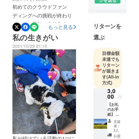
ジを送る
オープンに必要な検査はす
ましたが牛達は元気です。
初めてのクラウドファン
高校まで地
べてクリアしました(あー、
元気な牛達の最高のミルク
元いすみ市
ディングへの挑戦が終わり
今日まで胃が痛かった！
で過ごし、
です。お時間かかってし
ました。最初は全然集まら
リターンを
もっと見る
笑)11月18日のグランドオー
高校卒業後
まって申し訳ございませ
ないだろう、、と思ってま
に単身カナ
私の生きがい
プンまでに、スタッフ達と
選ぶ
ん。牛かうばっか〜高秀牧
ダ留学。
したが、終わってみれば目
オペレーションの最終確認
2021/10/29 21:10
場のじぇらーと屋さん〜も
標金額の70%を達成し、総
をしたり、店内飾りをつけ
目標金額
トロントの
オープンして間もなく1ヶ月
額200万円以上のご支援をい
未達でも
たり、黙々と準備を進めて
Goerge
を迎えます。伝えたい気持
リターン
ただきました。皆様からご
Brown
います。11月18日 11時
が届きま
ち、知ってほしいこと、た
Collegeにて
支援いただいたお金は一円
す
(All-in
グランドオープン牛かう
くさん、たくさんありま
ホスピタリ
方式)
足りとも無駄にせず、「い
ばっか〜高秀牧場のじぇ
ティマネー
3,0
す！「いただきます」の意
ただきます」「ごちそうさ
ジメント専
00
らーと屋さん〜260-0015
円
味、価値を伝えるべく頑張
ま」の大切さを広く伝え、
攻。
【お礼
千葉市中央区富士見2-11-1
ります！！
卒業後はト
のお手
次の世代につなげていく活
日土地千葉ビル1階スタッフ
紙】 牧
ロントにて
動に使わせていただきま
場の美
支援
一同心よりお待ちしており
飲食店の
しい風
者：
す。11月15日をプレオープ
景のは
スーパーバ
3人
ます。
がきと
お届
イザーやナ
ン日として設定します。15
私が続けている活動の1つに