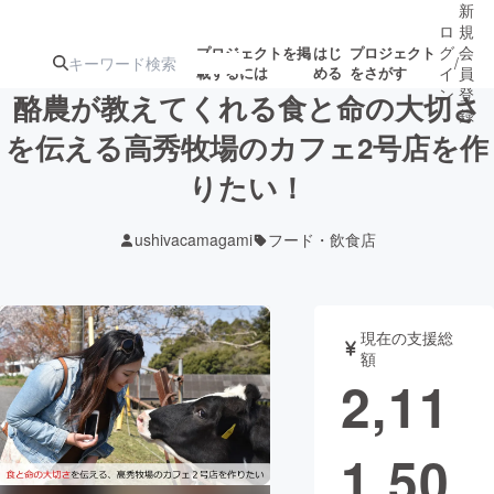
新
ロ
規
グ
会
プロジェクトを掲
はじ
プロジェクト
/
載するには
める
をさがす
イ
員
ン
登
酪農が教えてくれる食と命の大切さ
録
を伝える高秀牧場のカフェ2号店を作
りたい！
人気のプロ
注目のリ
注目の新着プロ
募集終了が近いプ
もうすぐ公開
ジェクト
ターン
ジェクト
ロジェクト
されます
ushivacamagami
フード・飲食店
アート・写真
音楽
現在の支援総
テクノロジー・ガジェット
ゲーム・サ
額
2,11
映像・映画
書籍・雑誌
1,50
ビジネス・起業
チャレンジ