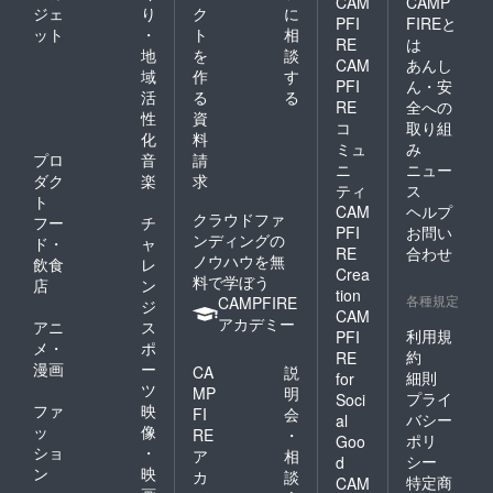
「命」
CAM
CAMP
ジェ
り
ク
に
です。
PFI
FIREと
ット
・
ト
相
名前を
RE
は
つけて
地
を
談
CAM
あんし
いただ
域
作
す
PFI
ん・安
いた子
活
る
る
牛の一
RE
全への
性
資
生を、
コ
取り組
化
料
どんな
ミュ
み
形であ
プロ
音
請
ニ
ニュー
れきち
ダク
楽
求
ティ
ス
んとお
ト
CAM
ヘルプ
知らせ
クラウドファ
フー
チ
いたし
PFI
お問い
ンディングの
ド・
ャ
ます。
RE
合わせ
ノウハウを無
飲食
レ
Crea
料で学ぼう
店
ン
tion
各種規定
CAMPFIRE
ジ
CAM
アカデミー
アニ
ス
利用規
PFI
メ・
ポ
約
RE
漫画
ー
CA
説
細則
for
ツ
MP
明
プライ
Soci
ファ
映
FI
会
バシー
al
ッ
像
RE
・
ポリ
Goo
ショ
・
ア
相
シー
d
ン
映
カ
談
特定商
CAM