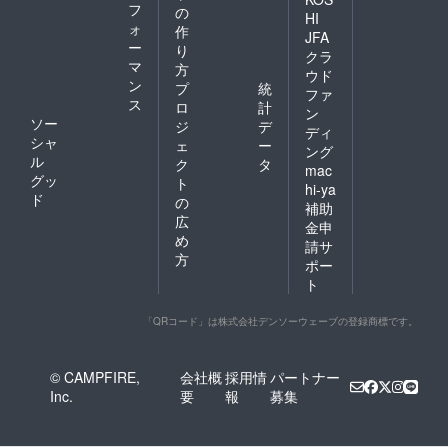
フ
の
HI
ォ
作
JFA
ー
り
クラ
マ
方
ウド
ン
プ
統
ファ
ス
ロ
計
ン
ソー
ジ
デ
ディ
シャ
ェ
ー
ング
ル
ク
タ
mac
グッ
ト
hi-ya
ド
の
補助
広
金申
め
請サ
方
ポー
ト
「QRコード」は株式会社デンソーウェーブの登録商標です。
© CAMPFIRE,
会社概
採用情
パートナー
Inc.
要
報
募集