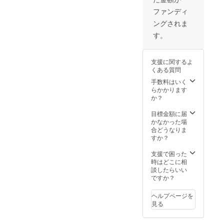
ラ いち
します
農家っ
ごのフ
ので、
てどん
ファンディ
ロマー
その子
なお仕
ングされま
ジュブ
にぴっ
事？ 牛
ラン
たりの
の一生
す。
「ナ
お名前
を通し
ツ」お
を考え
て学
届け時
ていた
ぶ、食
支援に関するよ
期 6
だきた
と命の
くある質問
月～8月
いで
繋がり
ミルク
す。 支
や、命
手数料はいく
のたま
援者様
の大切
らかかります
ご まき
に考え
さを酪
か？
ばの太
ていた
農家が
陽 おぼ
だいた
伝えま
目標金額に届
ろ月 ブ
名前
す。 ク
かなかった場
ルーベ
を、生
イズや
合どうなりま
リーの
まれた
紙芝居
すか？
フロ
子牛に
を交え
マー
つけま
て、楽
支援で困った
ジュブ
す。
しく行
時はどこに相
ラン
（あま
いま
談したらいい
「ア
りにも
す。 日
ですか？
キ」
倫理観
程：双
お届け
に反す
方の都
ヘルプページを
時期 9
るもの
合でご
見る
月～11
は、お
相談 所
月 いす
断りさ
要時