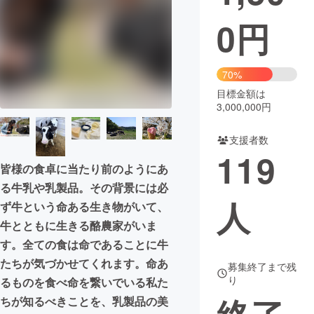
0
円
まちづくり・地域活性化
CAMPFIRE for Social Good
CAMPFIRE Creation
70%
CAMPFIREふるさと納税
machi-ya
コミュニティ
目標金額は
3,000,000円
支援者数
119
皆様の食卓に当たり前のようにあ
る牛乳や乳製品。その背景には必
人
ず牛という命ある生き物がいて、
牛とともに生きる酪農家がいま
す。全ての食は命であることに牛
たちが気づかせてくれます。命あ
募集終了まで残
り
るものを食べ命を繋いでいる私た
ちが知るべきことを、乳製品の美