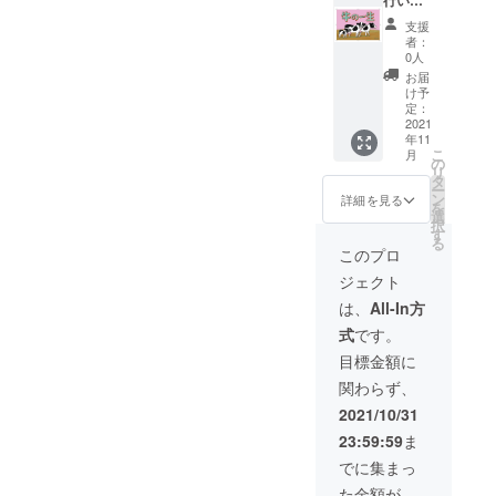
たちの
うにな
行いま
り体
様子に
りま
す】 酪
験 手
支援
想いを
す。 全
農家が
づくり
者：
馳せて
てのメ
話す命
でバ
0人
みてく
ス牛に
の授業
ターを
お届
ださい
名前を
を行い
作って
け予
ね。 お
付けて
ます。
定：
試食を
届け時
いま
出張し
2021
しま
年11
期は、
す。例
て行う
す。
こ
月
ご相談
えば、1
こと
の
リ
の上一
枚目の
も、オ
タ
ー
緒に決
写真の
ンライ
ン
詳細を見る
を
めさせ
子はお
ンで行
選
択
てくだ
顔に
うこと
す
る
さい。
「八」
も可能
このプロ
セット
の模様
です。
ジェクト
内容
がある
何気な
「ハ
ので
く飲ん
は、
All-In方
ル」
「エイ
でいる
式
です。
お届け
ト」と
牛乳が
時期 3
名付け
どこか
目標金額に
月～5月
まし
らやっ
関わらず、
草原の
た。 生
てくる
青空 い
まれた
のか？
2021/10/31
すみの
子牛の
牛って
23:59:59
ま
白い月
お写真
どんな
モッ
をお送
生き
でに集まっ
ツァレ
りいた
物？ 酪
た金額が