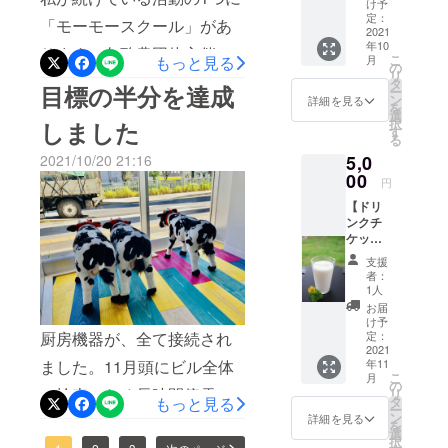
ともに
け予
イアガラの
お礼の
定：
日、16日をプレオープンと
「モーモースクール」があ
お手紙
2021
ツアーガイ
年10
し、17日は休業、プレオー
をお届
ります。各酪農団体主催
ドとして働
こ
月
もっと見る
けさせ
の
リ
プンで見えた問題の修正を
く。よく働
で、関東近郊や千葉県内の
ていた
タ
目標の半分を達成
ー
だきま
ン
詳細を見る
き、よく食
行います。18日をグランド
を
酪農家さんと協力しながら
す。
選
べよく飲
択
しました
す
オープンとします。壺型
年間10校程度、開催してい
る
み、旅行三
5,0
2021/10/20 21:16
ショーケース、ぎりっぎり
ます。学校に牛を連れて
昧の青春時
00
円
です。まだ確かな日程がわ
代を過ご
行って、触れ合いや乳搾り
【ドリ
す。
からない、、、最初は催事
体験、酪農家のお話などの
ンクチ
ケット5
用のレンタルショーケース
体験をします。毎日給食で
枚】 店
2013年、牧
支援
舗にて
でオープンになります。高
牛乳を飲む子供達に、伝え
者：
場にチーズ
お好き
1人
工房をオー
秀牧場ミルク工房とも一味
なドリ
たい大切なことを感じても
お届
ンク1杯
プンしたが
け予
異な雰囲気です。もちろ
らう体験です。今日は、浦
と交換
厨房機器が、全て接続され
定：
手が回らな
できる
2021
ん、牛愛に溢れることは間
安市の小学校にてモーモー
ました。11月頭にビル全体
年11
い、との父
ドリン
こ
月
クチ
違いない。大切なことに気
の
からの要請
スクールを開催しました。
の検査のため長時間停電す
リ
ケット
もっと見る
タ
を受け帰
ー
付ける店舗にしていきま
を5枚お
最初はみんな、大きな牛に
ン
詳細を見る
るためまだジェラートは運
を
届いた
国。
選
す。千葉店は、生まれたて
択
ビビり気味、、ですが、だ
しま