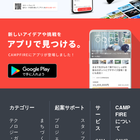
リー ま
しての
きばの
お役目
太陽 り
を終え
んごの
るま
フロ
で、成
マー
長を一
ジュブ
緒に見
ラン
守って
いただ
ければ
と思い
ます。
ずっと
元気で
いられ
るよう
に心を
込めて
お世話
をしま
すが、
彼女た
カテゴリー
起案サポート
サ
CAMP
ちは生
ー
FIRE
き物で
テク
ま
プ
ス
す。 全
ビ
につい
部ひっ
ノロ
ち
ロ
タ
ス
て
くるめ
ジー
づ
ジ
ッ
て
・ガ
く
ェ
フ