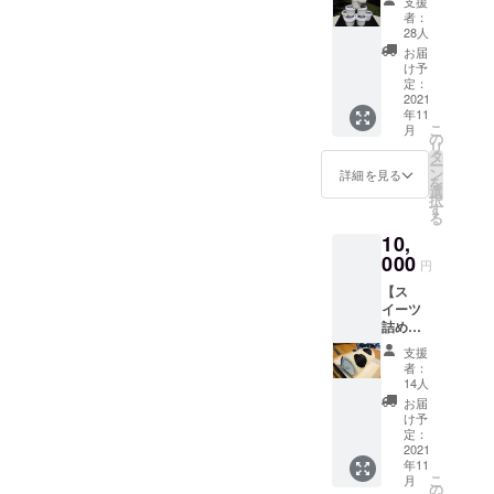
きます。お楽しみに！
支援
詰め合
～2022
者：
良質でこだ
懸命酪農家に伝えてくれる
わせ】
年8月31
28人
わった生乳
8種類の
日
お届
姿は、ぐっとくるものがあ
ジェ
け予
から商品づ
ラート
定：
ります。新店舗準備も佳境
くりをし、
を詰め
2021
年11
合わせ
ブランド力
に入り、オープンしてから
こ
月
にして
の
向上と発信
リ
も目まぐるしい日々が続く
お届け
タ
ー
を続ける。
しま
ン
詳細を見る
とは思いますが、それでも
を
す。 高
選
択
秀牧場
す
続けていきたい活動です。
2021年、株
る
では定
式会社牛か
10,
番のフ
レー
000
うVaca設
円
バー
立。代表取
【ス
（ミル
イーツ
ク、
締役就任。
詰め合
チョコ
気持ちを新
わせ】
レート
支援
たに、日本
牧場で
など）
者：
パティ
はもち
14人
の酪農、農
シエが
ろん、
お届
業の価値向
手造り
季節に
け予
したス
上、食と命
合わせ
定：
イーツ
2021
て様々
のつながり
年11
の詰め
なジェ
こ
月
を伝える活
合わせ
ラート
の