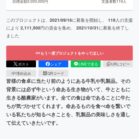
目標金額
3,000,000
円
支援者数
119
人
このプロジェクトは、
2021/09/16
に募集を開始し、
119
人の支援
により
2,111,500
円の資金を集め、
2021/10/31
に募集を終了し
ました
もう一度プロジェクトをやってほしい
ポスト
シェア
LINEで送る
URLコピー
埋め込み
QRコード
皆様の食卓に当たり前のようにある牛乳や乳製品。その
背景には必ず牛という命ある生き物がいて、牛とともに
生きる酪農家がいます。全ての食は命であることに牛た
ちが気づかせてくれます。命あるものを食べ命を繋いで
いる私たちが知るべきことを、乳製品の美味しさを通し
て伝えていきたいです。