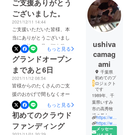
ご支援ありがとう
ございました。
2021/12/11 14:44
ご支援いただいた皆様、本
当にありがとうございまし
ushiva
た。お礼のお品は順次発送
もっと見る
camag
を開始しております。牛と
グランドオープン
ami
酪農家の素敵な写真が撮れ
まであと6日
たので、ポストカードをつ
千葉県
初めてのプ
2021/11/12 08:54
けて発送します。チーズ・
ロジェクト
皆様からのたくさんのご支
ジェラート・スイーツをご
です
援のおかげで間もなくオー
1989年、千
選択いただしました方々に
プンを迎えることができま
葉県いすみ
もっと見る
関しましては、作りたてを
市の高秀牧
す。リターンの発送も順次
初めてのクラウド
お届けするべく毎日搾りた
場の長女と
https://www.takahide-dairyfarm.com/
開始しております。保健所
てのミルクで丁寧に製造し
して誕生。
https://www.facebook.com/takahidecheese
ファンディング
の検査、工事の検査など
牛とともに
メッセー
ております。寒くなってき
2021/11/01 20:29
育つ。