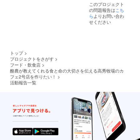
みの白
せてい
間：ご
このプロジェクト
い月～
ただく
相談
の問題報告は
こち
熟～ フ
場合も
（通常
ロマー
ござい
45分～1
ら
よりお問い合わ
ジュフ
ま
時間程
せください
レ パ
す。）
度。長
イン い
その牛
くも短
すみん
の成長
くもで
ベール
をお手
きま
いちじ
紙にし
す。）
くのフ
て、季
トップ
>
ロマー
節のお
プロジェクトをさがす
>
ジュブ
すすめ
フード・飲食店
>
ラン
商品と
「フ
ともに
酪農が教えてくれる食と命の大切さを伝える高秀牧場のカ
ユ」
送りま
フェ2号店を作りたい！
>
お届け
す。 半
活動報告一覧
時期
年に1度
12月～2
程度牛
月 ミル
の成長
クのた
やエピ
まご
ソード
スモー
をお知
ク フロ
らせい
マー
たしま
ジュフ
す。そ
レ ク
の牛が
ランベ
乳牛と