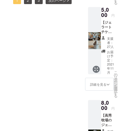
べませんが、どこに何をし
1
2
3
次のページ
す
る
す。 牧
の子牛のように。だんだん
んだんと表情が変わってい
2016年、26
まってどのようにオペレー
5,0
場店で
も千葉
00
成長していきます。これか
歳で「高秀
き、最後には牛大好き！に
円
ションを行うか、イメトレ
の新店
牧場ミルク
らも、命を無駄にしなくて
【ジェ
舗でも
なってくれる子がたくさ
をしながらそれに合わせた
ラート
工房」設
使用可
いい未来のために頑張って
ん！そんな子供達の姿を見
チケッ
有効期
整理整頓、備品の片付けを
立。飲食営
ト5枚】
限：
いきますのでよろしくお願
支援
ることに、生きがいを、感
業、ジェ
しています。まーーーやる
お好き
2022年
者：
なジェ
3月1日
ラート製造
いいたします。この後、ご
27人
じます。子供達には、可愛
ことは多くて(笑)テーブル組
ラート5
～8月31
お届
を開始し、
支援いただきました皆様へ
個と交
日
いい牛達だけど、最後には
け予
み立てから新規スタッフへ
高秀牧場の
換でき
定：
リターンのお届けをしま
お肉になってしまうこと
るチ
2021
の書類の送付から頑張って
加工部門を
年11
ケット
す。順次ご連絡をいたしま
牧場経営か
こ
も、隠さずに伝えます。子
月
ます。忙しい日々ですが、
をお届
の
リ
けいた
ら切り離
タ
すね！どうぞ楽しみにお待
供ながらに、伝わるものが
ー
徐々に届き始める牛グッズ
しま
ン
詳細を見る
し、個人事
を
ちくださいませ。
す。 サ
選
あることを確かに感じま
に癒されてます。今日届い
択
業主として
イズや
す
る
す。低学年の子供達が、拙
フレー
経営を始め
た牛さんのぬいぐるみは窓
8,0
バーは
る。
い言葉で「かわいそうだけ
際に並べておきました。外
問いま
00
円
2019年、菓
せん。
ど、、、自分が元気に生き
を通る方がびっくりしてま
【高秀
有効期
子製造業取
牧場の
限：
ていくために美味しく食べ
す。もっともっと牛牛して
得
ジェ
2022年
ラート
る。全部食べる。」と一生
3月1日
高秀牧場の