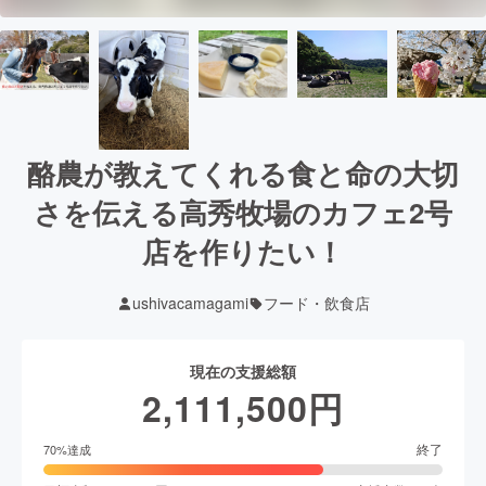
酪農が教えてくれる食と命の大切
さを伝える高秀牧場のカフェ2号
店を作りたい！
ushivacamagami
フード・飲食店
現在の支援総額
2,111,500
円
終了
70
%達成