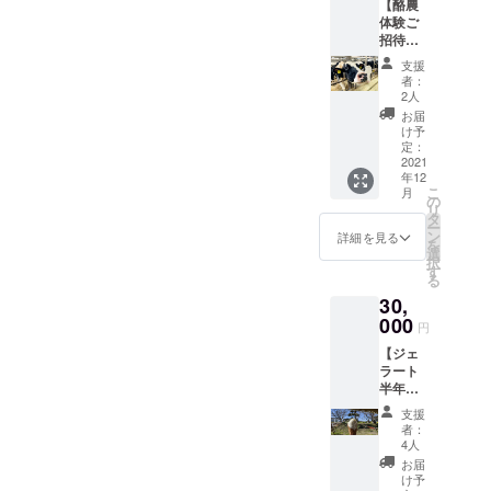
【酪農
ます。
ブ
うなフ
体験ご
【セッ
ルー
レー
招待】
ト内
チーズ
バーに
10名様
容】 草
のス
してほ
支援
まで、
原の青
ティッ
しい
者：
酪農体
空
クケー
2人
験へご
キ 2
ナッツ
お届
招待い
1個
本 冷凍
け予
系NG
たしま
まきば
定：
でお届
す。 美
2021
の太陽
けいた
など
年12
味しく
1/4カッ
しま
こ
月
楽しく
ト 1個
の
す。
リ
学べる
いすみ
タ
ー
リアル
の白い
ン
詳細を見る
を
な酪農
月
選
択
現場で
1
す
る
の体験
個 モッ
30,
です。
ツァレ
日程
000
ラ 1個
円
は、双
フロ
【ジェ
方の都
マー
ラート
合の良
ジュ・
半年間
い日で
ブラ
引換
調整さ
ン 1
支援
券】 お
せてい
個 果実
者：
好きな
ただけ
のﾌﾛﾏｰ
4人
ジェ
ればと
ｼﾞｭ・ﾌﾞ
お届
ラート
思いま
ﾗﾝ 1
け予