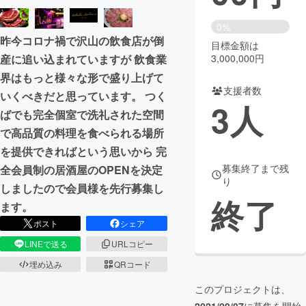
まちづくり・地域活性化
0%
昨今コロナ禍で沢山の飲食店が倒
目標金額は
産に追い込まれていますが 飲食業
3,000,000円
CAMPFIRE for Social Good
CAMPFIRE Creation
界はもっと様々な形で盛り上げて
CAMPFIREふるさと納税
machi-ya
コミュニティ
支援者数
いくべきだと思っています。 つく
3
人
ばでも完全個室で洗礼された空間
で高品質の料理を食べられる場所
を提供できればという思いから 完
募集終了まで残
全会員制の居酒屋のOPENを決定
り
しましたので会員様を先行募集し
終了
ます。
ポスト
シェア
LINEで送る
URLコピー
埋め込み
QRコード
このプロジェクトは、