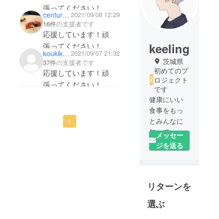
張ってください！
centurion3
2021/09/08 12:29
楽しみにしています😄
16件
の支援者です
応援しています！頑
keeling
張ってください！
koukikouki
2021/09/07 21:32
茨城県
37件
の支援者です
初めてのプ
応援しています！頑
ロジェクト
張ってください！
です
健康にいい
食事をもっ
とみんなに
1
知っていた
メッセー
だきたい！
ジを送る
地方の食産
業をもっと
もっと盛り
リターンを
上げていき
ましょう！
選ぶ