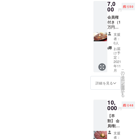
7,0
全会員
残り50
制とな
00
円
り次回
会員権
の募集
付き（1
時期は
万円）
未定で
＋熊本
す。 1.
支援
産馬肉
会員権
者：
ステー
（10,00
0人
キ５
0円相
お届
０％OF
当）
け予
F メイ
（1）当
定：
ン料理
2021
店が利
年11
である
用可能
こ
月
熊本産
になる
の
リ
馬肉ス
権利
タ
ー
テーキ
2021年
ン
詳細を見る
を
２５０
11月1
選
択
０円が
日〜
す
る
半額！
2022年
10,
５０人
11月１
残り48
数量限
000
日 WEB
円
定にな
上で管
【早
りま
理させ
割】 会
す。
ていた
員権(１
【注意
だきま
万円相
事項】
す。 2.
支援
当) × ５
・ご
お好き
者：