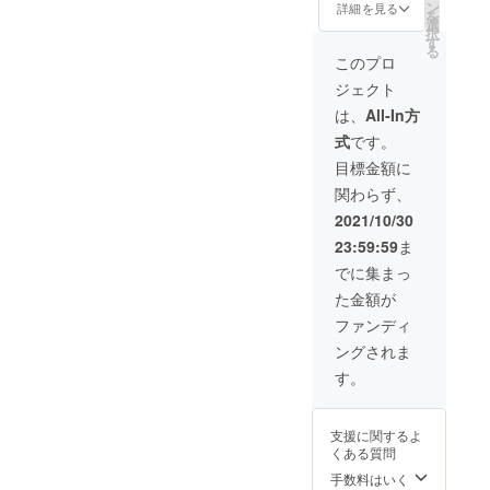
り次回
日 WEB
ン
で自動
詳細を見る
員専用
を
の募集
上で管
選
更新と
サイト
択
時期は
理させ
す
なり、
からご
る
未定で
ていた
年会
このプロ
予約と
す。 1.
だきま
費・更
なりま
ジェクト
会員権
す。 2.
新料な
す。
（10,00
５品
どは一
は、
All-In方
※予約の
0円相
コース
切かか
際は会
式
です。
当）
選考予
りませ
員番号
（1）当
約（６
ん。
目標金額に
必須と
店が利
０００
・有
なりま
関わらず、
用可能
円の
効期
す ※
になる
コース
限：
2021/10/30
入店時
権利 会
になり
2021年
に本人
23:59:59
ま
員券有
ます）
11月1
確認と
効期
(カル
日〜
でに集まっ
会員
限：
パッ
2022年
カード
た金額が
2021年
チョ、
11月1日
の持参
11月1
馬タン
会員券
ファンディ
が必須
日〜
スモー
有効期
となり
ングされま
2022年
ク、、
限：
ます
11月１
ステー
2021年
す。
※必ず会
日 WEB
キ、馬
11月1
員本人
上で管
肉握
日〜
が同席
理させ
り、デ
2022年
でない
支援に関するよ
ていた
ザート)
11月１
と来店
くある質問
だきま
【会員
日
不可と
す。 2.
様のご
手数料はいく
（WEB
させて