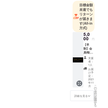
目標金額
未達でも
リターン
が届きま
す
(All-in
方式)
5,0
00
円
【早
割】会
員権(１
万円相
支援
当) × ペ
者：
アドリ
1人
ンク 1
お届
名様分
け予
(2000円
定：
相当) ※
2021
年11
カード
こ
月
のデザ
の
リ
インは
タ
ー
仮とな
ン
詳細を見る
を
りま
選
択
す。 当
す
る
店は完