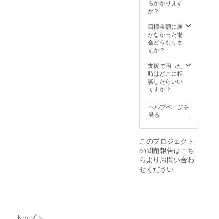
熊本県
予約方
らかかります
上で管
いただ
産馬肉
法】 ①
か？
理させ
きます
７種
初回の
ていた
※代理
コース
みメー
目標金額に届
だきま
での来
【１万
ルで予
かなかった場
す）
店も不
円】 (カ
約を受
合どうなりま
可とさ
ルパッ
け付け
すか？
せてい
チョ、
ます ②
ただき
馬肉
初回来
支援で困った
ます
ユッ
店時に
時はどこに相
【注意
ケ、馬
会員
談したらいい
事項】
タンス
カード
ですか？
・ご
モー
をお渡
予約の
ク、ハ
します
キャン
ヘルプページを
ツ刺
③二回
セルに
見る
し、ス
目以
つきま
テー
降、会
して
キ、馬
員専用
は、ご
このプロジェクト
肉握り2
サイト
来店日
の問題報告は
こち
貫、デ
からご
から前
ザート)
ら
よりお問い合わ
予約と
日の18
【会員
なりま
せください
時以降
様のご
す。
は100%
予約方
※予約の
（使用
法】 ①
際は会
予定
初回の
員番号
だった
みメー
必須と
リター
ルで予
なりま
ンの消
トップ
>