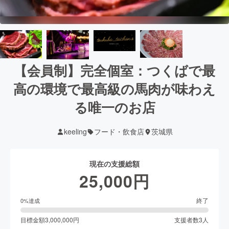
【会員制】完全個室：つくばで最
高の環境で最高級の馬肉が味わえ
る唯一のお店
keeling
フード・飲食店
茨城県
現在の支援総額
25,000
円
終了
0
%達成
目標金額
3,000,000
円
支援者数
3
人