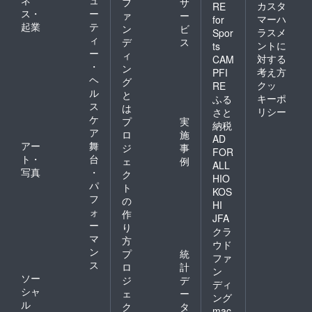
フ
サ
費・更
限：
カスタ
RE
ス・
ー
新料な
ァ
ー
2021年
マーハ
for
どは一
起業
テ
11月1
ン
ビ
ラスメ
Spor
切かか
日〜
ィ
デ
ス
ントに
ts
りませ
2022年
ー
ィ
対する
ん。
CAM
11月1日
・
ン
・有
考え方
PFI
ヘ
効期
グ
クッ
RE
限：
ル
と
キーポ
ふる
2021年
ス
は
リシー
さと
11月1
ケ
プ
実
納税
日〜
ア
ロ
施
2022年
AD
アー
舞
ジ
事
11月1日
FOR
ト・
台
ェ
例
ALL
写真
・
ク
HIO
パ
ト
KOS
フ
の
HI
ォ
作
JFA
ー
り
クラ
マ
方
ウド
ン
プ
統
ファ
ス
ロ
計
ン
ソー
ジ
デ
ディ
シャ
ェ
ー
ング
ル
ク
タ
mac