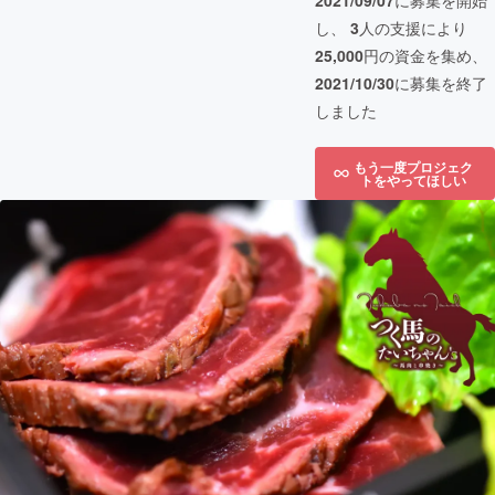
2021/09/07
に募集を開始
し、
3
人の支援により
25,000
円の資金を集め、
2021/10/30
に募集を終了
しました
もう一度プロジェク
トをやってほしい