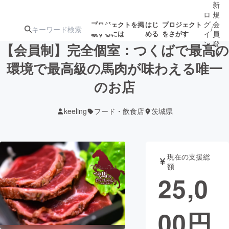
新
ロ
規
グ
会
プロジェクトを掲
はじ
プロジェクト
/
載するには
める
をさがす
イ
員
ン
登
【会員制】完全個室：つくばで最高の
録
環境で最高級の馬肉が味わえる唯一
のお店
人気のプロ
注目のリ
注目の新着プロ
募集終了が近いプ
もうすぐ公開
ジェクト
ターン
ジェクト
ロジェクト
されます
keeling
フード・飲食店
茨城県
アート・写真
音楽
現在の支援総
テクノロジー・ガジェット
ゲーム・サ
額
25,0
映像・映画
書籍・雑誌
00
円
ビジネス・起業
チャレンジ