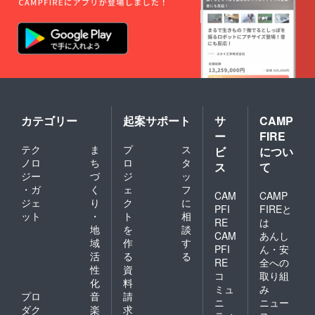
カード
・ご
年会
の持参
予約の
費・更
が必須
キャン
新料な
となり
セルに
どは一
ます
つきま
切かか
※必ず会
して
りませ
員本人
は、ご
ん。
が同席
来店日
・ペ
でない
から前
アドリ
と来店
日の18
ンク の
不可と
時以降
カテゴリー
起案サポート
サ
CAMP
有効期
させて
は100%
限：
ー
FIRE
いただ
（使用
2021年
テク
ま
プ
ス
きます
ビ
につい
予定
11月1
※代理
だった
ノロ
ち
ロ
タ
日〜
ス
て
での来
リター
ジー
づ
ジ
ッ
2022年
店も不
ンの消
11月1日
・ガ
く
ェ
フ
可とさ
CAM
CAMP
化）と
ジェ
り
ク
に
せてい
させて
PFI
FIREと
ット
・
ト
相
ただき
いただ
RE
は
ます
地
を
談
きま
CAM
あんし
【注意
す。
域
作
す
PFI
ん・安
事項】
・リ
活
る
る
・ご
RE
全への
ターン
性
資
予約の
のご利
コ
取り組
化
料
キャン
用は繁
ミュ
み
セルに
プロ
音
請
忙期な
ニ
ニュー
つきま
どには
ダク
楽
求