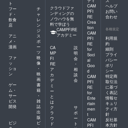
ティ
ス
して
ご要望
ト
CAM
ヘルプ
は、ご
にお応
クラウドファ
フー
チ
来店日
えでき
PFI
お問い
ンディングの
ド・
ャ
から前
ない場
RE
合わせ
ノウハウを無
飲食
レ
日の18
合がご
Crea
料で学ぼう
時以降
ざいま
店
ン
tion
は100%
各種規定
す。
CAMPFIRE
ジ
CAM
（使用
・会
アカデミー
アニ
ス
予定
利用規
PFI
員権の
メ・
ポ
だった
有効期
約
RE
漫画
ー
リター
CA
説
限：
細則
for
ンの消
ツ
2022年
MP
明
プライ
Soci
化）と
11月1日
ファ
映
FI
会
バシー
al
させて
から1年
ッ
像
RE
・
ポリ
いただ
Goo
で自動
ショ
・
ア
相
きま
更新と
シー
d
ン
映
す。
カ
談
なり、
特定商
CAM
・会
画
年会
デ
会
取引法
PFI
員権の
費・更
ゲー
書
ミ
に基づ
RE
有効期
新料な
ム・
籍
ー
く表記
for
限：
どは一
サー
・
と
2022年
情報セ
切かか
Ente
ビス
雑
は
11月1日
りませ
キュリ
rtain
開発
誌
から1年
ん。
ク
サ
ティ方
men
で自動
・ペ
出
ラ
ポ
針
t
更新と
アドリ
版
ウ
ー
反社基
CAM
なり、
ンク の
ビジ
ビ
ド
ト
年会
本方針
PFI
有効期
ネ
ュ