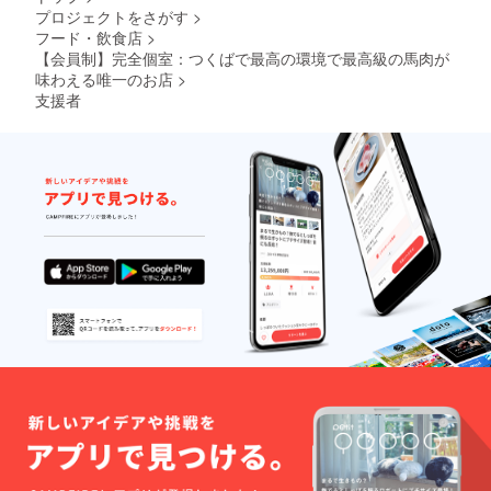
約を受
す ※
化）と
プロジェクトをさがす
>
け付け
入店時
させて
フード・飲食店
>
ます ②
に本人
いただ
初回来
【会員制】完全個室：つくばで最高の環境で最高級の馬肉が
確認と
きま
店時に
会員
味わえる唯一のお店
>
す。
会員
カード
・リ
支援者
カード
の持参
ターン
をお渡
が必須
のご利
します
となり
用は繁
③二回
ます
忙期な
目以
※必ず会
どには
降、会
員本人
ご要望
員専用
が同席
にお応
サイト
でない
えでき
からご
と来店
ない場
予約と
不可と
合がご
なりま
させて
ざいま
す。
いただ
す。
※予約の
きます
・会
際は会
※代理
員権の
員番号
での来
有効期
必須と
店も不
限：
なりま
可とさ
2022年
す ※
せてい
11月1日
入店時
ただき
から1年
に本人
ます
で自動
確認と
【注意
更新と
会員
事項】
なり、