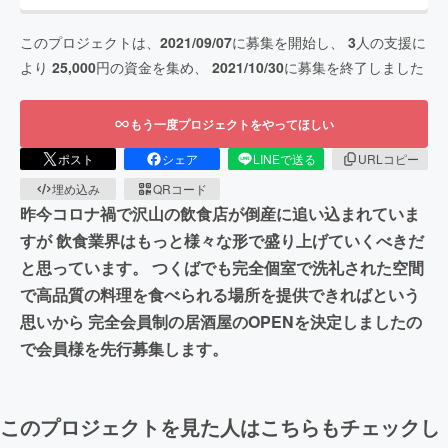
このプロジェクトは、
2021/09/07
に募集を開始し、
3
人の支援に
より
25,000
円の資金を集め、
2021/10/30
に募集を終了しました
もう一度プロジェクトをやってほしい
ポスト
シェア
LINEで送る
URLコピー
埋め込み
QRコード
昨今コロナ禍で沢山の飲食店が倒産に追い込まれていま
すが 飲食業界はもっと様々な形で盛り上げていくべきだ
と思っています。 つくばでも完全個室で洗礼された空間
で高品質の料理を食べられる場所を提供できればという
思いから 完全会員制の居酒屋のOPENを決定しましたの
で会員様を先行募集します。
このプロジェクトを見た人はこちらもチェックし