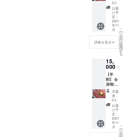
品コー
予約の
なペア
2人
ス6000
キャン
リング
お届
円 ※当
セルに
ドリン
け予
店は完
つきま
定：
ク1杯付
全会員
2021
して
き ・
年11
制とな
は、ご
2名様分
こ
月
り次回
来店日
の
（2,000
リ
の募集
から前
タ
円相
ー
時期は
日の18
ン
当）
詳細を見る
を
未定で
時以降
選
【会員
択
す。 1.
は100%
す
様のご
る
会員権
（使用
予約方
15,
（10,00
予定
法】 ①
0円相
000
だった
初回の
円
当）
リター
みメー
【早
（1）当
ンの消
ルで予
割】 会
店が利
化）と
約を受
員権(１
用可能
させて
け付け
万円相
になる
いただ
ます ②
支援
当) × 熊
権利 会
きま
初回来
者：
本産馬
員券有
す。
0人
店時に
肉７種
効期
・
会員
お届
コース
限：
会員権
け予
カード
(１万円
2021年
定：
の有効
をお渡
相当) 当
2021
11月1
期限：
します
年11
店は完
日〜
2022年
③二回
こ
月
全会員
2022年
の
11月1日
目以
リ
制とな
11月１
タ
から1年
降、会
ー