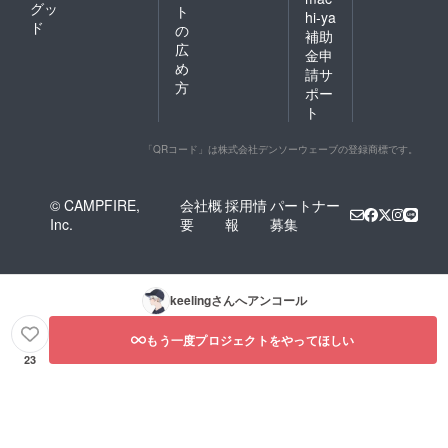
グッ
ト
hi-ya
ド
の
補助
広
金申
め
請サ
方
ポー
ト
「QRコード」は株式会社デンソーウェーブの登録商標です。
© CAMPFIRE,
会社概
採用情
パートナー
Inc.
要
報
募集
keeling
さんへアンコール
もう一度プロジェクトをやってほしい
23