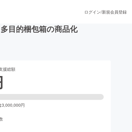
ログイン
/
新規会員登録
多目的梱包箱の商品化
うすぐ公開されます
支援総額
プロダクト
円
ファッション
スポーツ
,000,000円
数
ア
ソーシャルグッド
人