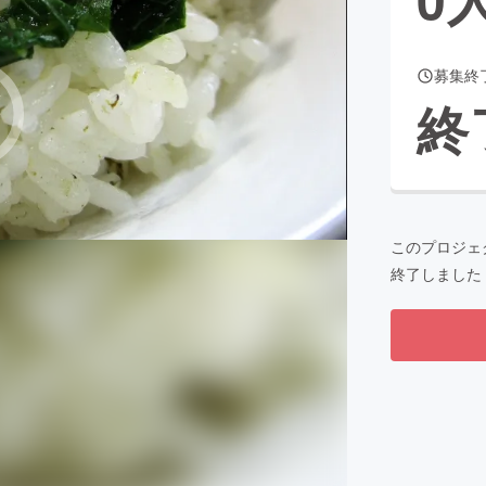
募集終
CAMPFIRE for Social Good
CAMPFIRE Creation
終
CAMPFIREふるさと納税
machi-ya
コミュニティ
このプロジェ
終了しました