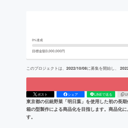
0
%達成
目標金額
3,000,000
円
このプロジェクトは、
2022/10/08
に募集を開始し、
202
ポスト
シェア
LINEで送る
U
東京都の伝統野菜「明日葉」を使用した初の長期
箱の型製作による商品化を目指します。商品化に
す。