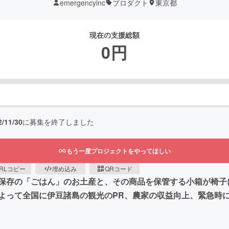
emergencyinc
プロダクト
東京都
現在の支援総額
0
円
2/11/30
に募集を終了しました
もう一度プロジェクトをやってほしい
RLコピー
埋め込み
QRコード
保存の「ごはん」のお土産と、その商品を保管する小箱が椅子
よって全国に伊豆諸島の観光のPR、農家の収益向上、緊急時