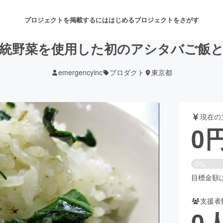
プロジェクトを掲載するには
はじめる
プロジェクトをさがす
伝統野菜を使用した初のアシタバご飯と
emergencyinc
プロダクト
東京都
注目のリターン
注目の新着プロジェクト
募集終了が近いプロジェクト
も
現在の
音楽
舞台・パフォーマンス
0
ゲーム・サービス開発
フード・飲食店
0%
書籍・雑誌出版
アニメ・漫画
目標金額は3
支援者
チャレンジ
ビューティー・ヘルスケ
0