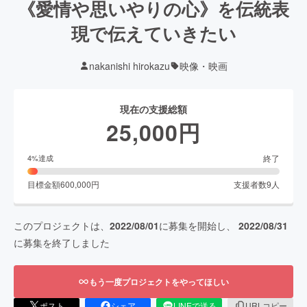
《愛情や思いやりの心》を伝統表
現で伝えていきたい
nakanishi hirokazu
映像・映画
現在の支援総額
25,000
円
終了
4
%達成
目標金額
600,000
円
支援者数
9
人
このプロジェクトは、
2022/08/01
に募集を開始し、
2022/08/31
に募集を終了しました
もう一度プロジェクトをやってほしい
ポスト
シェア
LINEで送る
URLコピー