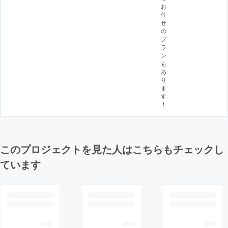
お
任
せ
の
プ
ラ
ン
も
あ
り
ま
す
！
このプロジェクトを見た人はこちらもチェックし
ています