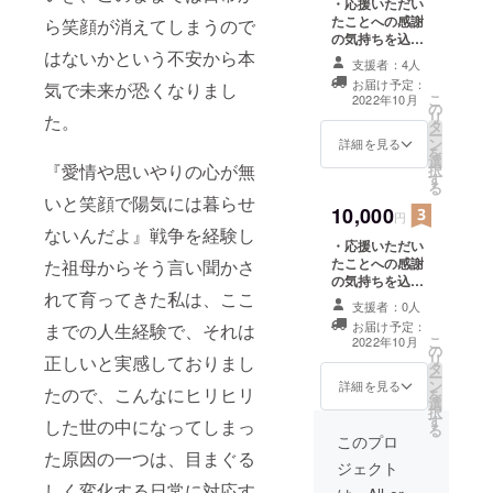
・応援いただい
トレスの多
たことへの感謝
ら笑顔が消えてしまうので
の気持ちを込め
い社会では
はないかという不安から本
た、お礼のお手
支援者：4人
あります
紙 ・【三粒の大
お届け予定：
気で未来が恐くなりまし
豆】と大事の書
が、これか
こ
2022年10月
の
かれたオリジナ
リ
らも私なり
た。
タ
ルパッケージに
ー
に笑顔に溢
ン
入った『栽培用
詳細を見る
を
選
の大豆の種３
れ、楽しく
『愛情や思いやりの心が無
択
す
粒』 ・配信動画
る
生きていき
のエンドロール
いと笑顔で陽気には暮らせ
10,000
たいと思っ
にてお名前を掲
円
載 ※支援時の備
ないんだよ』戦争を経験し
ておりま
・応援いただい
考欄に、エンド
す。
たことへの感謝
た祖母からそう言い聞かさ
ロールに掲載希
の気持ちを込め
望のお名前をご
れて育ってきた私は、ここ
た、お礼のお手
記入ください。
支援者：0人
紙 ・【三粒の大
ご希望名がない
お届け予定：
までの人生経験で、それは
豆】と大事の書
場合は
こ
2022年10月
の
かれたオリジナ
CAMPFIREユー
リ
正しいと実感しておりまし
タ
ルパッケージに
ザー名を掲載さ
ー
ン
入った『栽培用
詳細を見る
せていただきま
たので、こんなにヒリヒリ
を
選
の大豆の種３
す。 掲載のお名
択
す
粒』 ・配信動画
した世の中になってしまっ
前は公序良俗に
る
のエンドロール
このプロ
照らし合わせ
た原因の一つは、目まぐる
にてお名前を掲
て、ご希望に添
ジェクト
載 ・三部作の中
えない場合もご
しく変化する日常に対応す
からお好きなオ