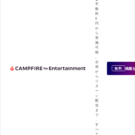
手
数
料
0
円
か
ら
実
施
可
能
。
企
画
掲載
無料
か
ら
リ
タ
ー
ン
配
送
ま
で
、
す
べ
て