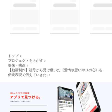
き、今月頭からスター
すね。自分で建てたん
レンジしなければなり
トしました、このプロ
でしょうか。おっちょ
ません。ただ、今回
ジェクトも、終了とな
こちょいですね！笑そ
は、初挑戦なので、準
りました。本当、自分
ういう想像してみるの
備の段階から全てが学
で言うのも烏滸がまし
も楽しそうですね。自
び！！例え予想を反し
いですが、私なりに想
分自身でも狙ってる部
た動きが出ようと、
像を超えるほど一生懸
分と偶発の部分が混在
しっかりと最後まで手
命、取り組んだ結果、
しているので、「これ
を抜かずに、やり切る
何と9人ものお仲間が
ぞ手作り！」といった
ということに重きを置
トップ
>
できました！！これが
風合いが随所に出てい
くべきだとプロジェク
プロジェクトをさがす
>
今回の『やった意味』
映像・映画
>
るような気が致しま
トがスタートする前か
である事は間違いあり
【動画制作】祖母から受け継いだ《愛情や思いやりの心》を
す。結局、【おっちょ
ら密かに自分自身の心
伝統表現で伝えていきたい
ません！！！いや本
こちょいの長兵衛さ
に決めておりました。
当、これはもう、走り
ん】と【ぽったり、
今日のトップ画像は
続けてきた中で、この
ぽったり】の朗読動画
【おっちょこちょうの
９名様から頂きました
は、撮影は終わってい
長兵衛さん】に出て来
お心、優しさ、私と同
るものの、編集に時間
る『亀吉』というキャ
じ志、その共感が、ど
が掛かってしまい、あ
ラクターなのですが、