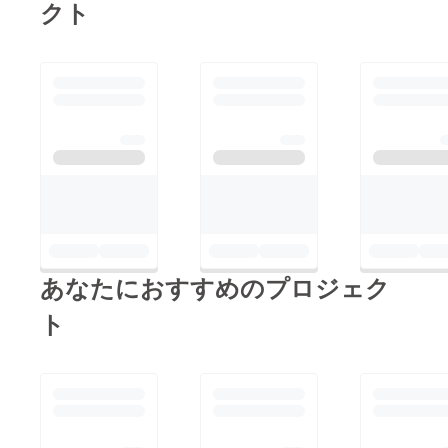
クト
で、仕方ありません。
置き、一旦、自分のや
たし、ようやくと言う
何となく水彩画の
りたい事を、自分自身
か、約二年半ぶりに汗
YouTubeなどを見てヒ
が信じてやらないと、
をかいて、一生懸命走
ントを貰ったりしてい
誰の心にも響かない作
り、とても充実した活
るのですが、実際に描
品になってしまうと思
動が出来ました。今
くとなるとなかなかイ
いますので、しっかり
回、このプロジェクト
メージ通りには参りま
と方向だけブレずにや
のお話を頂いた時に
せんね〜。それでも、
り抜く所存です。とは
『よし、やってみよ
だいぶ良い感じになっ
言え、今回のプロジェ
う』という気持ちにな
たので、一旦、これで
クトの反響などに関す
れたのは、やはり関係
良しとします。本日は
る過不足を始めとした
各位からの熱い後押し
あなたにおすすめのプロジェク
もう一枚！！！ラスト
総合的な振り返りは、
があったからこそで
スパートですからね、
9月1日以降にしっかり
ト
す。愚鈍な私の尻を叩
手を止めません！！こ
と考えなければなりま
いてくださったことに
ちらは、長兵衛さんの
せんし、今後、何かし
深く深く感謝致してお
お家です。若干、家が
らのプロジェクトを行
ります。そうした関係
傾いてますね。随分、
う際には、この学びを
各位からご協力を頂
危ないお家に住んでま
必ず生かし、再びチャ