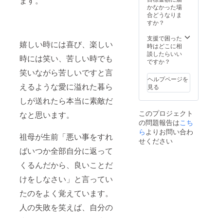
ます。
かなかった場
合どうなりま
すか？
支援で困った
嬉しい時には喜び、楽しい
時はどこに相
談したらいい
時には笑い、苦しい時でも
ですか？
笑いながら苦しいですと言
ヘルプページを
えるような愛に溢れた暮ら
見る
しが送れたら本当に素敵だ
このプロジェクト
なと思います。
の問題報告は
こち
ら
よりお問い合わ
祖母が生前「悪い事をすれ
せください
ばいつか全部自分に返って
くるんだから、良いことだ
けをしなさい」と言ってい
たのをよく覚えています。
人の失敗を笑えば、自分の