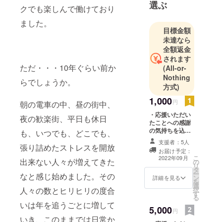
す。
選ぶ
クでも楽しんで働けており
昼間は舞台
ました。
の作品世
目標金額
界、夜はお
未達なら
酒を楽しむ
全額返金
お客様との
されます
ただ・・・10年ぐらい前か
(All-or-
現実世界、
Nothing
この二つの
らでしょうか。
方式)
世界で私は
1,000
多種多様な
円
朝の電車の中、昼の街中、
人とたくさ
・応援いただい
夜の歓楽街、平日も休日
ん出会いま
たことへの感謝
の気持ちを込め
も、いつでも、どこでも、
した。
た、お礼のお手
支援者：5人
生活も紆余
紙
張り詰めたストレスを開放
お届け予定：
曲折、山あ
こ
2022年09月
出来ない人々が増えてきた
の
リ
り谷あり、
タ
ー
なと感じ始めました。その
色んな事が
ン
詳細を見る
を
選
ありまし
択
人々の数とヒリヒリの度合
す
る
た。
いは年を追うごとに増して
5,000
この経験を
円
いき、このままでは日常か
武器に、ス