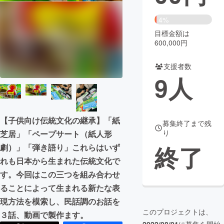
まちづくり・地域活性化
4%
目標金額は
600,000円
CAMPFIRE for Social Good
CAMPFIRE Creation
CAMPFIREふるさと納税
machi-ya
コミュニティ
支援者数
9
人
【子供向け伝統文化の継承】「紙
募集終了まで残
り
芝居」「ペープサート（紙人形
終了
劇）」「弾き語り」これらはいず
れも日本から生まれた伝統文化で
す。今回はこの三つを組み合わせ
ることによって生まれる新たな表
現方法を模索し、民話調のお話を
このプロジェクトは、
３話、動画で製作ます。