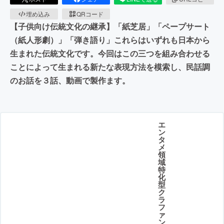
埋め込み
QRコード
【子供向け伝統文化の継承】「紙芝居」「ペープサート
（紙人形劇）」「弾き語り」これらはいずれも日本から
生まれた伝統文化です。今回はこの三つを組み合わせる
ことによって生まれる新たな表現方法を模索し、民話調
のお話を３話、動画で製作ます。
エ
ン
タ
メ
領
域
特
化
型
ク
ラ
フ
ァ
ン