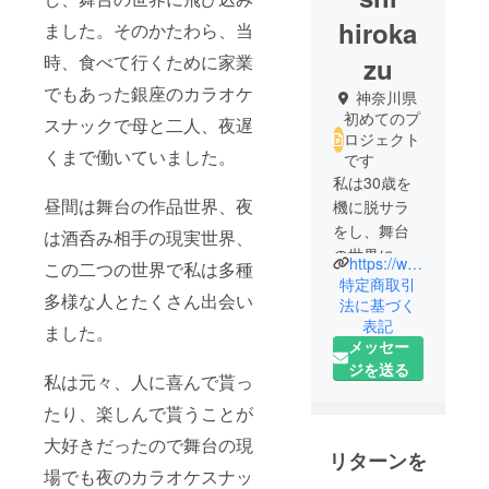
hiroka
ました。そのかたわら、当
時、食べて行くために家業
zu
でもあった銀座のカラオケ
神奈川県
初めてのプ
スナックで母と二人、夜遅
ロジェクト
くまで働いていました。
です
私は30歳を
昼間は舞台の作品世界、夜
機に脱サラ
をし、舞台
は酒呑み相手の現実世界、
の世界に飛
https://www.drill-manjuu.com/
この二つの世界で私は多種
び込みまし
特定商取引
多様な人とたくさん出会い
た。そのか
法に基づく
表記
たわら、家
ました。
メッセー
業である銀
ジを送る
座のカラオ
私は元々、人に喜んで貰っ
ケスナック
たり、楽しんで貰うことが
で母と二人
大好きだったので舞台の現
で深夜まで
リターンを
働いていま
場でも夜のカラオケスナッ