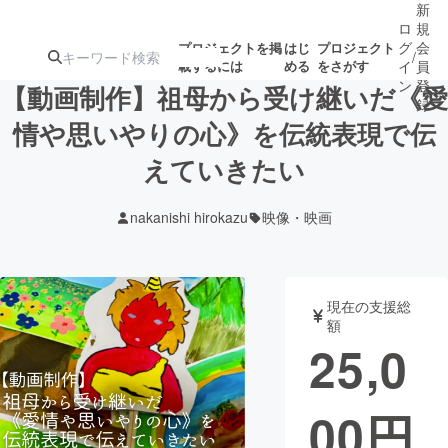
新
ロ
規
グ
会
プロジェクトを掲
はじ
プロジェクト
/
載するには
める
をさがす
イ
員
ン
登
【動画制作】祖母から受け継いだ《愛
録
情や思いやりの心》を伝統表現で伝
えていきたい
人気のプロ
注目のリ
注目の新着プロ
募集終了が近いプ
もうすぐ公開
ジェクト
ターン
ジェクト
ロジェクト
されます
nakanishi hirokazu
映像・映画
アート・写真
音楽
現在の支援総
テクノロジー・ガジェット
ゲーム・サ
額
25,0
映像・映画
書籍・雑誌
00
円
ビジネス・起業
チャレンジ