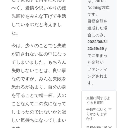
は、All-or-
ざいますので予
リジナル脚本を
めご了承くださ
Nothing方式
べく、愛情や思いやりの優
一つプレゼント
い。
※支援時の備考欄
です。
先順位をみんな下げて生活
に、エンドロー
目標金額を
ルに掲載希望の
しているのだと考えまし
お名前をご記入
達成した場
ください。 ご希
た。
合にのみ、
望名がない場合
はCAMPFIRE
2022/08/31
今は、少々のことでも失敗
ユーザー名を掲
23:59:59
ま
載させていただ
が許されない世の中になっ
きます。 掲載の
でに集まっ
お名前は公序良
てしまいました。もちろん
た金額が
俗に照らし合わ
せて、ご希望に
ファンディ
失敗しないことは、良い事
添えない場合も
ングされま
ございますので
なのですが、みんな失敗を
予めご了承くだ
す。
恐れるがあまり、自分の身
さい。
を守ることで精一杯、人の
支援に関するよ
くある質問
ことなんて二の次になって
手数料はいく
しまったのではないかと寂
らかかります
か？
しい気持ちになってしまい
目標金額に届