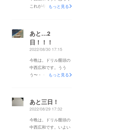
これが今回、最後の活
もっと見る
動報告となります。初
めて挑戦させて頂いた
クラウドファンディン
あと…2
グでしたが、じつに実
日！！！
りの多い、大変、勉強
2022/08/30 17:15
になる機会でございま
した！！「意外とやる
今晩は。ドリル饅頭の
ことも多いから忙しい
中西広和です。うう
ですよ」と、始まる前
う〜・・・いよいよ、
もっと見る
に関係者から言われて
あと二日ですか。思い
いたのですが、やって
の外、一ヶ月が早かっ
みると、なるほど、や
たですね。明日でプロ
あと三日！
る事の多さから来るメ
ジェクトが終わってし
ンタル維持がとても大
2022/08/29 17:32
まうのがとても寂しい
変なんですね。確かに
ですね。ほぼ休まず走
今晩は。ドリル饅頭の
何も動かない日が続く
り続けて参りましたの
中西広和です。いよい
と胃袋が持っていかれ