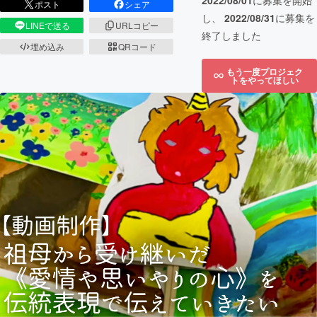
2022/08/01
に募集を開始
ポスト
シェア
し、
2022/08/31
に募集を
LINEで送る
URLコピー
終了しました
埋め込み
QRコード
もう一度プロジェク
トをやってほしい