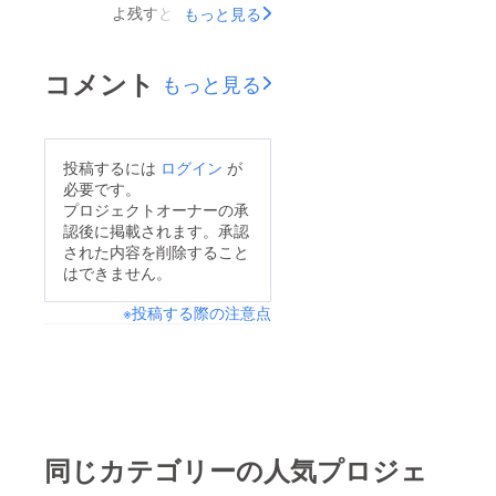
で、残り二日となった
よ残すところ、あと３
もっと見る
ます！！凹まず落ち込
ところで、若干、息が
日となりました。ここ
まないための没入作
上がって来ましたが、
に来て私自身、流石に
コメント
もっと見る
業。作業がはかどるの
まだまだ、やりま
奇跡を信じる待つ心持
は、それはそれで良
す！！！本日のトップ
ちが崩れそうな感じも
かったし、結果的には
画像は『荒れ狂う夜の
ありますが、あまり気
とても楽しかったとい
投稿するには
ログイン
が
海に釣り船を係留す
にしすぎないように致
必要です。
うのが素直な感想なの
る』という一枚です。
します。気にしてしま
プロジェクトオーナーの承
です。何故なら一ヶ月
おっちょこちょいの長
認後に掲載されます。承認
うと、歩が止まり、前
の間で、こんなにたく
された内容を削除すること
兵衛さんで使う背景画
に進めなくなりそうな
はできません。
さんの絵を描いたり、
となりますが『荒れ狂
ので、とにかく結果を
朗読動画を作ったり、
う夜の海』に、見えま
※投稿する際の注意点
強く求めずまだまだ製
大幅に台本を書き換え
すかね？？試行錯誤し
作に注力し、心を折ら
たり、なんて生まれて
て、描いてみたのです
ず最後まで自分の作品
初めて出来ました。先
が、なかなか難易度が
に誠意を尽くすのみで
月まではずっとコロナ
高かったです…。た
す！！今日も下絵を沢
禍でドリル饅頭として
だ、自分でそういうお
山、描きました。とに
同じカテゴリーの人気プロジェ
の表現活動は動きを止
話を書いてしまったの
かく周りの評価はさて
め、自粛して参りまし