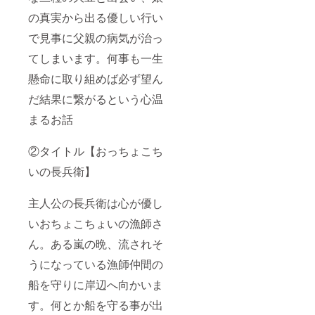
の真実から出る優しい行い
で見事に父親の病気が治っ
てしまいます。何事も一生
懸命に取り組めば必ず望ん
だ結果に繋がるという心温
まるお話
②タイトル【おっちょこち
いの長兵衛】
主人公の長兵衛は心が優し
いおちょこちょいの漁師さ
ん。ある嵐の晩、流されそ
うになっている漁師仲間の
船を守りに岸辺へ向かいま
す。何とか船を守る事が出