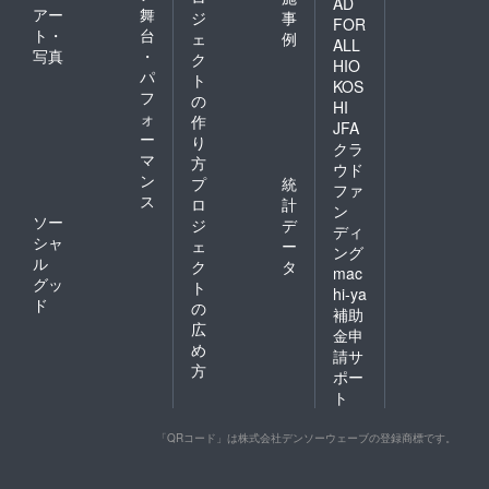
AD
アー
舞
ジ
事
FOR
ト・
台
ェ
例
ALL
写真
・
ク
HIO
パ
ト
KOS
フ
の
HI
ォ
作
JFA
ー
り
クラ
マ
方
ウド
ン
プ
統
ファ
ス
ロ
計
ン
ソー
ジ
デ
ディ
シャ
ェ
ー
ング
ル
ク
タ
mac
グッ
ト
hi-ya
ド
の
補助
広
金申
め
請サ
方
ポー
ト
「QRコード」は株式会社デンソーウェーブの登録商標です。