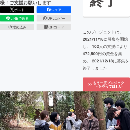
終了
様！ご支援お願いします
ポスト
シェア
LINEで送る
URLコピー
埋め込み
QRコード
このプロジェクトは、
2021/11/18
に募集を開始
し、
102
人の支援により
472,500
円の資金を集
め、
2021/12/18
に募集を
終了しました
もう一度プロジェク
トをやってほしい