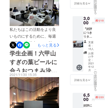
日の六甲山すぎの葉ビール
め、多くの方に私たちの活
ー
@ IN
DOOR
ン
詳細を見る
を
たです！そして、IN THA
THA
BREWI
選
完成レセプションの会場で
動を直接お伝えすることが
択
DOOR
NG さん
す
DOORさんのスタッフの方
る
BREWI
もあり、今回のビールの製
でのレ
できました(^-^)最後に、気
3,0
NG ご招
セプ
に、すぎの葉ビールに近い
造会社でもある IN THA
残り15
になるおつまみ投票の結果
待 場
00
ション
円
所：兵
と思われるビールをいくつ
にご招
DOOR BREWING さんのお
を発表します！1位 茎わか
私たちはこの活動をより良
『好評
庫県神
待し、
か教えていただきました！
につき
戸市東
六甲山
店までの道案内をお知らせ
め…6票2位 カルパス…4票3
いものにするために、毎週
リター
灘区向
すぎの
そして、それらのビールを
ン追加
洋町中
いたしますのでご参考にし
葉ビー
位 チョコ・ハッピーター
月曜日の午前中に1～2時間
支援
しまし
もっと見る
5-15
ル（樽
者：
飲みながら、どのおつまみ
てください。○六甲ライナー
た！！
ン…3票4位 蒲焼きさん太
マー
の定例会議を実施していま
生）1杯
15人
学生企画！六甲山
』 「瓶
ケット
が合うかをそれぞれで点数
分のチ
お届
のアイランドセンター駅か
郎…1票という結果になりま
す。10月18日に第1回目の
詰ビー
シーン
ケット
け予
づけして決めていきまし
ル
すぎの葉ビールに
301A
定：
と六甲
らの道順になります。
した。投票して下さった皆
定例会議がスタートし、現
（330m
2021
12/19
山間伐
た、、！今回を含めて2回の
年12
l) 2本
IN THA
材で
様ありがとうございまし
合うおつまみ決定
在までに合計6回の会議が行
こ
月
セッ
DOOR
の
作った
おつまみ会を通して、人気
リ
2021/11/30 15:35
ト！！
た！＾＾この投票結果か
BREWI
タ
われました!定例会議では主
オリジ
選手権！！
ー
」 おう
NG さん
上位だった5つのおつまみを
ン
ナル
詳細を見る
を
ら、上位3つのおつまみを12
に、活動の方針や企画の決
ちで
でのレ
選
コース
択
11/28の試飲会で楽しんでい
ゆっく
セプ
す
ター付
月19日に行われる【すぎの
る
定、クラウドファンディン
りビー
ション
き（限
ただきましたヽ(^o^)そし
6,5
ルを楽
にご招
定30
葉ビール完成レセプショ
グのリターンや広報の決定
残り23
しみた
00
待し、
セッ
て、さらに！！試飲会で
円
い方や
ン】で配布いたします！（3
六甲山
等について話し合っていま
ト）で
好評に
贈り物
すぎの
【おつまみ投票】を実施し
す。 ＊