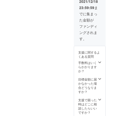
リジナ
共同起
2021/12/18
有して
テッカーの素材は耐水性に
甲山す
Session IPAという名前の
ルス
案者で
いるイ
23:59:59
ま
ぎの葉
テッ
も優れ、環境にも優しい
酒造免
ンザド
ビールです。皆、ビール自
ビール
カーと
許を保
でに集まっ
ア合同
「ユポ紙」に決定しました
のオリ
お礼の
有して
会社が
体が美味しく飲みやすいと
た金額が
ジナル
お手紙
いるIN
行いま
(^^)6回目の会議では、中間
ロゴ
付き ＊
THA
言っていました(*^-^*)おつま
ファンディ
す。 ○
マーク
六甲山
DOOR
送料込
試飲会の詳細を決定しまし
ングされま
を刻印
みとの相性も抜群で、杉の
間伐材
BREWI
み、冷
してお
で作っ
た!当日の役割分担やスライ
NG が行
す。
蔵便で
葉を実際持ってきて、匂い
渡しす
たオリ
いま
のお届
ドの担当、おつまみの投票
る世界
ジナル
す。 ○
けにな
を嗅ぎながら飲んでみるこ
で一つ
コース
送料込
りま
支援に関するよ
方法等を決定しました(^^)/
だけで
ター付
み、冷
とで、よりイメージを広げ
す。 ＊
くある質問
の限定
き（限
蔵便で
瓶ビー
当日(11月28日)の試飲会で
品！ こ
ていました。さて、このお
定30
手数料はいく
のお届
ルのデ
の六甲
セッ
らかかります
は、皆様にご満足いただけ
けにな
ザイ
つまみ会の趣旨である「杉
山コナ
ト） ○
か？
りま
ン、写
たようで、私たちも大変う
ラテー
酒類の
す。 ＊
真等は
の葉ビールに合うおつま
ブルで
販売等
目標金額に届
瓶ビー
イメー
れしく思います。私たちの
飲む
につい
かなかった場
ルのデ
み」は何がランクインした
ジで
「六甲
ては、
合どうなりま
ザイ
す。
定例会議も残すところあと2
山すぎ
のでしょうか。順位はこち
共同起
すか？
ン、写
の葉
案者で
回となりましたが、12月19
真等は
らの通りです！１位 茎わか
ビール
酒造免
支援で困った
イメー
日の完成レセプションに向
は格別
許を保
時はどこに相
ジで
め…ビールととにかく合
だと思
有して
談したらいい
す。
けて、試飲会以上の成功を
いま
いるイ
ですか？
い、普段意外と食べないも
す。