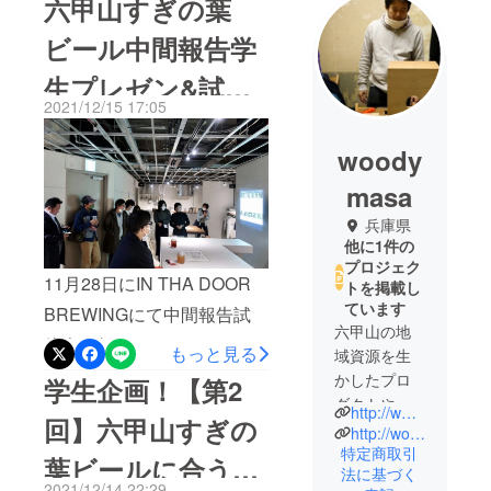
六甲山すぎの葉
ビール中間報告学
生プレゼン&試飲
2021/12/15 17:05
会を開催しまし
woody
た！！
masa
兵庫県
他に1件の
プロジェク
11月28日にIN THA DOOR
トを掲載し
ています
BREWINGにて中間報告試
六甲山の地
飲会を行いました！この試
もっと見る
域資源を生
飲会ではマスコミ関係者や
かしたプロ
学生企画！【第2
ダクトや商
本プロジェクトに協力して
http://www.share-woods.jp
回】六甲山すぎの
品開発を行
http://woods-kids.jp/index.html
下さった方を招待し、でき
い、行政や
特定商取引
葉ビールに合うお
たばかりのすぎの葉ビール
法に基づく
地元企業と
2021/12/14 22:29