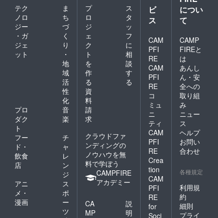
テク
ま
プ
ス
ビ
につい
ノロ
ち
ロ
タ
ス
て
ジー
づ
ジ
ッ
・ガ
く
ェ
フ
CAM
CAMP
ジェ
り
ク
に
PFI
FIREと
ット
・
ト
相
RE
は
地
を
談
CAM
あんし
域
作
す
PFI
ん・安
活
る
る
RE
全への
性
資
コ
取り組
化
料
ミュ
み
プロ
音
請
ニ
ニュー
ダク
楽
求
ティ
ス
ト
CAM
ヘルプ
クラウドファ
フー
チ
PFI
お問い
ンディングの
ド・
ャ
RE
合わせ
ノウハウを無
飲食
レ
Crea
料で学ぼう
店
ン
tion
各種規定
CAMPFIRE
ジ
CAM
アカデミー
アニ
ス
利用規
PFI
メ・
ポ
約
RE
漫画
ー
CA
説
細則
for
ツ
MP
明
プライ
Soci