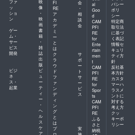
ファ
映
FI
会
バシー
al
ッ
像
RE
・
ポリ
Goo
ショ
・
ア
相
シー
d
ン
映
カ
談
特定商
CAM
画
デ
会
取引法
PFI
ゲー
書
ミ
に基づ
RE
ム・
籍
ー
く表記
for
サー
・
と
情報セ
Ente
ビス
雑
は
キュリ
rtain
開発
誌
ク
サ
ティ方
men
出
ラ
ポ
針
t
版
ウ
ー
反社基
CAM
ビジ
ビ
ド
ト
本方針
PFI
ネ
ュ
フ
サ
カスタ
RE
ス・
ー
ァ
ー
マーハ
for
起業
テ
ン
ビ
ラスメ
Spor
ィ
デ
ス
ントに
ts
ー
ィ
対する
CAM
・
ン
考え方
PFI
ヘ
グ
クッ
RE
ル
と
キーポ
ふる
ス
は
リシー
さと
ケ
プ
実
納税
ア
ロ
施