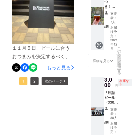
位のチョコとハッピーター
つ
す(^^)/1回目の会議では、六
として
葉ビー
学生オ
き！！
ました！来てくださった皆
ビール
ル（樽
リジナ
ンは同票となったため、学
甲山の現状や間伐の必要性
「瓶詰
届けた
生）3杯
ルス
支援
さまに、美味しかったもの2
ビール
い方の
分のチ
テッ
者：
生一押しのチョコを配布致
など、この活動の趣旨につ
（330m
ため
ケット
7人
カーと
つを投票していただきまし
l) 6本
に、瓶
します☺︎）お楽しみに！
と六甲
いて学生たちに説明があり
お礼の
お届
セッ
詰ビー
山間伐
け予
た！【おつまみ投票】で決
お手紙
ト！！
ました。この説明によって
ル2本
定：
材で
付き ＊
」限定
2021
定した、選抜おつまみメン
セット
作った
六甲山
学生たちは活動の意義を深
年12
30 Set
を郵送
オリジ
間伐材
１１月５日、ビールに合う
こ
月
バー上位3つが、12/19の
リター
にてお
の
ナル
で作っ
く知り、活動への意欲が高
リ
ンを追
送りい
おつまみを決定するべく、
タ
コース
たオリ
『完成レセプション』で登
ー
加しま
たしま
ン
ター付
詳細を見る
まりました(*^-^*)2回目の会
ジナル
を
またまたIN THA DOOR
す！ 早
す。発
選
き（限
場します！是非、完成レセ
コース
もっと見る
択
割分よ
議では、広報の担当を
送は、
す
定20
ター付
BREWINGさんにご協力い
る
り500円
プションですぎの葉ビール
12月20
セッ
き（限
YouTube・クラウドファン
3,0
アップ
日以降
ト） ＊
定30
ただきお店で第一回おつま
1
2
次のページ
在庫な
と合わせて楽しんでいただ
になり
00
の発送
し
学生オ
セッ
円
ディング・Instagramの3グ
ますが
となり
み会を開催しました！この
リジナ
ト） ＊
ければと思います！一体ど
「瓶詰
特性オ
ます。
ルス
ループに分け、個別にディ
学生セ
ビール
会は、毎週月曜日に大学で
リジナ
＊六甲
テッ
のおつまみが選ばれたのか
レク
（330m
ル缶
スカッションを行いまし
山すぎ
カーと
ショ
実施している、「定例会
l) 2本
バッチ
を皆さまどうぞお楽しみ
の葉
お礼の
ン す
支援
た!3回目の会議では、杉の
セッ
をおつ
ビール
お手紙
者：
ぎビー
議」で決定した案で、学生
に！！(*´∇｀*)
ト！！
けしま
330ml
30人
付き ＊
ルに合
葉の蒸留方法について学び
」 おう
す！！
（瓶
たちがクラウドファンディ
六甲山
お届
うおつ
ちで
おうち
詰）2本
け予
間伐材
ました!実際に蒸留された杉
まみ
ゆっく
ングに支援してもらった
でゆっ
定：
入り ＊
で作っ
セット