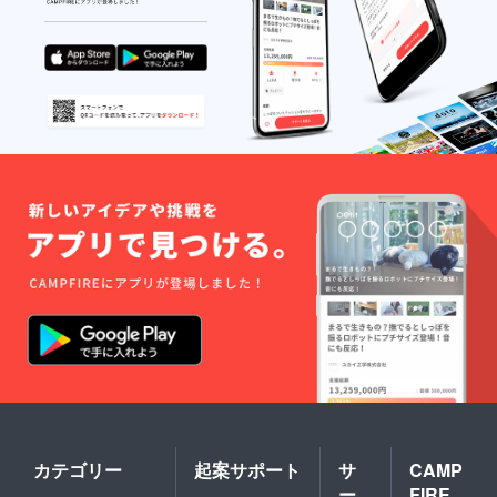
□・）他にも、チーズかまぼ
こやチーズ菓子、堅あげポ
テト等、試して食べてみま
したがどれもおつまみとい
うことで、とても美味し
かったです！ですが、特に
合うのはやはり茎わかめが
ダントツだったみたいで
す・・・。ランクインした
おつまみは、１２月１９日
のレセプションに登場する
かもしれません！皆さん
も、ぜひ杉の葉のビールを
飲む際には、これらのお菓
子を試してみて下さい(^▽^)
カテゴリー
起案サポート
サ
CAMP
ー
FIRE