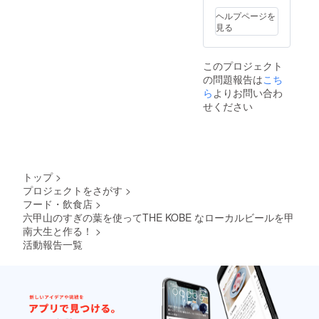
ンザド
収められるように頑張りま
のだから意外性があった２
ア合同
ヘルプページを
会社が
す(*^^*)
見る
位 クランキーチョコ…甘味
行いま
す。 ○
が意外とビールとマッチす
送料込
このプロジェクト
み、冷
る３位 梅ポテトチップス…
の問題報告は
こち
蔵便で
梅味が杉のさわやかさと合
ら
よりお問い合わ
のお届
けにな
せください
う４位 さきいか…おつまみ
りま
す。 ＊
といったらコレ！無難に合
瓶ビー
ルのデ
うこの４つが今回とても好
ザイ
評でした。私的に意外だっ
ン、写
トップ
>
真等は
プロジェクトをさがす
>
たのは、チョコがビールに
イメー
フード・飲食店
>
ジで
合うことでした。一人の子
六甲山のすぎの葉を使ってTHE KOBE なローカルビールを甲
す。
南大生と作る！
>
が「チョコが合うな．．」
活動報告一覧
と言っていて、うそで
しょ？と思ったのですが実
際に食べてみると、とても
マッチしていましたΣ（・