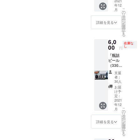
りビー
2021
くり
の葉の香りを嗅ぎ、どんな
学生オ
たオリ
（限定
方々へ、杉の葉ビールに合
年12
ルを楽
ビール
リジナ
ジナル
30セッ
こ
月
おつまみがビールに合うの
しみた
を楽し
の
ルス
コース
ト） ＊
うおつまみをおもてなしし
リ
い方や
みたい
タ
テッ
ター付
酒類の
ー
か想像し、第1回のおつまみ
贈り物
方や贈
ン
カーと
詳細を見る
たいという考えで実施され
き（限
販売等
を
として
り物と
選
お礼の
定20
会の参考にしました(*^^*)4
につい
択
ビール
ました(^▽^)/今回、初めて
して
す
お手紙
セッ
ては、
る
届けた
ビール
回目の会議では、ステッ
付き (限
ト） ＊
共同起
IN THA DOORさんのお店に
6,0
い方の
届けた
定コー
学生セ
案者で
在庫な
カーの作成を決定しまし
ため
00
い方の
し
スター
レク
円
酒造免
行ったのですが、店へ続く
に、瓶
ため
は無く
ショ
許を保
た。また、11月28日の中間
「瓶詰
詰ビー
に、瓶
なりま
階段のライトアップが素敵
ン す
有して
ビール
ル2本
詰ビー
し
ぎビー
試飲会及び、12月19日に開
いるイ
（330m
セット
で、とてもわくわくしまし
ル6本
た。）
ルに合
ンザド
l) 6本
を郵送
セット
催予定の完成レセプション
○酒類の
うおつ
支援
ア合同
た。店内はこのような感じ
セッ
にてお
を郵送
販売等
者：
まみ
会社が
ト！！
の日程の決定も行いました!
送りい
にてお
30人
につい
セット
行いま
で、シンプルな空間の中に
」限定
たしま
送りい
ては、
お届
（限定
す。
以下、学生デザインのス
30 Set
す。発
たしま
け予
共同起
ウッド調が取り入れられて
20セッ
おうち
送は、
定：
す。発
案者で
ト） ＊
テッカーの詳細です!このス
でゆっ
2021
12月20
おり、斬新かつお洒落な空
送は、
酒造免
酒類の
年12
くり
日以降
12月20
テッカーはデザインから発
許を保
販売等
こ
月
気が漂っていました。ちな
ビール
の発送
の
日以降
有して
につい
リ
を楽し
注まで全て学生が行いまし
となり
タ
の発送
いるIN
ては、
みに１２月１９日のレセプ
ー
みたい
ます。
ン
となり
詳細を見る
THA
共同起
を
た。すぎの葉ビールをイ
方や贈
＊六甲
選
ます。
DOOR
ションもこちらを会場とい
案者で
択
り物と
山すぎ
す
＊六甲
BREWI
酒造免
メージし、背景にはビー
る
して
の葉
たします♪では、各自持ち
山すぎ
NG が行
許を保