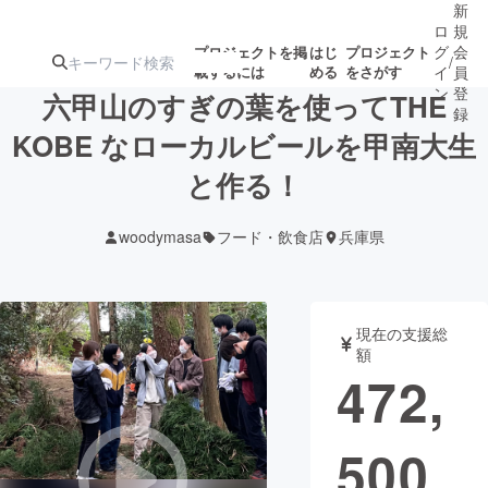
新
ロ
規
グ
会
プロジェクトを掲
はじ
プロジェクト
/
載するには
める
をさがす
イ
員
ン
登
六甲山のすぎの葉を使ってTHE
録
KOBE なローカルビールを甲南大生
と作る！
人気のプロ
注目のリ
注目の新着プロ
募集終了が近いプ
もうすぐ公開
ジェクト
ターン
ジェクト
ロジェクト
されます
woodymasa
フード・飲食店
兵庫県
アート・写真
音楽
現在の支援総
テクノロジー・ガジェット
ゲーム・サ
額
472,
映像・映画
書籍・雑誌
500
ビジネス・起業
チャレンジ