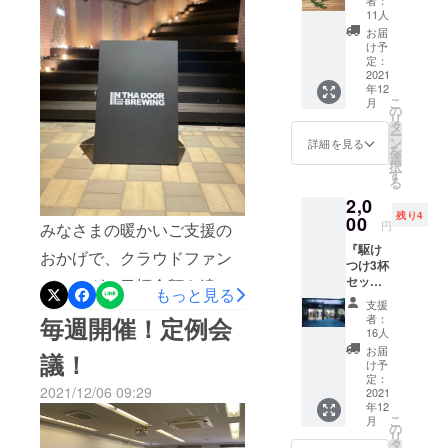
者：
ました。すぎの葉の香りが
（ビー
た〜
11人
合うおつまみをおもてなし
ルしか
心地良く、すっきりしてい
お届
ないけ
け予
したいという考えで実施さ
ど...)
てとても美味しかったで
定：
2021年
2021
れた会です！）今回は天気
す！普段ビールを飲まない
年12
12月19
こ
月
があいにくの雨でしたが、
日
の
という人も「飲みやすくて
リ
（日）
タ
晴れの日とはまた違った、
ー
12:00
ン
美味しい！」とビールを味
詳細を見る
を
~21:00
選
ゆっくりと落ち着いた特別
択
@ IN
わっていました(^o^)試飲会
す
る
THA
な雰囲気を感じることがで
は1部（14時〜17時）と、2
2,0
DOOR
残り4
きました。＊それでは早
BREWI
00
円
みなさまの暖かいご支援の
部（17時〜20時）に分けて
NG ご招
速、第2回おつまみ決定選手
『駆け
待 場
おかげで、クラウドファン
行いました。それぞれの部
つけ3杯
所：兵
権に参加したおつまみ達を
セット
ディングの目標金額を達成
庫県神
で、学生は２つの班に分か
もっと見る
（お
戸市東
紹介します！前回のおつま
支援
することができました！あ
れてこのプロジェクトの主
得）」
灘区向
者：
毎週開催！定例会
限定20
み会で、個包装のおつまみ
洋町中
16人
りがとうございます。引き
旨や活動内容を紹介するプ
セット
5-15
お届
議！
が食べやすいことに気がつ
2021年
マー
け予
続き拡散応援よろしくお願
レゼンテーションを行いま
12月19
ケット
定：
くことができたので、今回
2021/12/06 09:29
日
2021
いします。今日は、リター
シーン
した！このプロジェクトに
年12
（日）
301A
は比較的、個包装のおつま
こ
月
ンにもなっています12月19
協力して下さった方をはじ
12:00
12/19
の
リ
~21:00
みを持ち寄る学生が多かっ
IN THA
タ