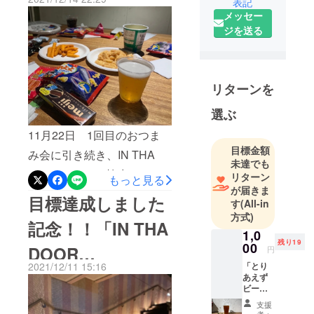
表記
を試飲していただきまし
協働しなが
つまみ決定選手
メッセー
ら神戸の森
た。受付はこのような様子
ジを送る
権！
とまちをつ
になっていました(^ ^)受付
なげるプロ
で使用したテーブルと、
ジェクトを
テーブルに飾られた
進めていま
リターンを
す。
「WELCOME」の文字はな
選ぶ
んとすぎの木でできていま
11月22日 1回目のおつま
す！おつまみ投票では、お
目標金額
み会に引き続き、IN THA
つまみ会で学生が厳選した
未達でも
DOORさんにご協力いただ
リターン
もっと見る
５つのお菓子をお客様に食
が届きま
き、お店にうかがわせてい
目標達成しました
べ比べて頂き、投票して頂
す
(All-in
ただきました！（おつまみ
方式)
きました。気になる結果は
記念！！「IN THA
会 = 週1で行っている「定例
1,0
この記事の最後で発表しま
残り19
00
DOOR
円
会議」で決定した案で、学
す！試飲会が始まる前に、
2021/12/11 15:16
「とり
生たちがクラウドファン
BREWING」まで
あえず
私たちも出来たてのすぎの
ビール1
ディングに支援してもらっ
葉ビールを試飲させて頂き
の道案内作りまし
杯！！
支援
た方々へ、杉の葉ビールに
」