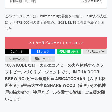
目標金額
300,000
円
支援者数
102
人
このプロジェクトは、
2021/11/18
に募集を開始し、
102
人の支援
により
472,500
円の資金を集め、
2021/12/18
に募集を終了しま
した
もう一度プロジェクトをやってほしい
ポスト
シェア
LINEで送る
URLコピー
埋め込み
QRコード
100% KOBEなローカルエコノミーの力を体感するクラ
フトビールづくりプロジェクトです。IN THA DOOR
BREWING (ビール醸造所)× ARIGATOCHAN（六甲山林
所有者）×甲南大学生＆SHARE WOOD（企画) その他神
戸の協力者で！神戸とビールを愛する皆様！ご支援お願
いします