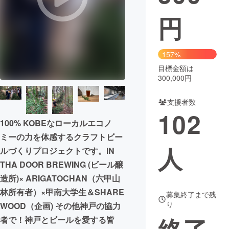
円
まちづくり・地域活性化
CAMPFIRE for Social Good
CAMPFIRE Creation
157%
CAMPFIREふるさと納税
machi-ya
コミュニティ
目標金額は
300,000円
支援者数
102
100% KOBEなローカルエコノ
ミーの力を体感するクラフトビー
人
ルづくりプロジェクトです。IN
THA DOOR BREWING (ビール醸
造所)× ARIGATOCHAN（六甲山
林所有者）×甲南大学生＆SHARE
募集終了まで残
り
WOOD（企画) その他神戸の協力
者で！神戸とビールを愛する皆