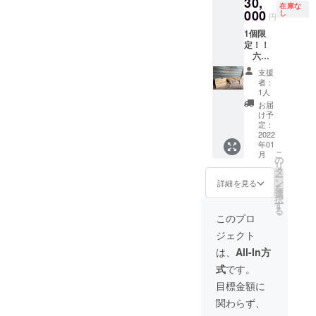
30,
ビール
ビール
の葉
ル、前面にはすぎの木を描
いま
有して
在庫な
寄ったおつまみを広げてい
届けた
000
330ml
し
ビール
す。 ○
円
いるイ
い方の
きました。また、甲南大学
（瓶
330ml
送料込
ンザド
きます！ラインナップはこ
1個限
ため
詰）2本
（瓶
み、冷
ア合同
生のイメージとして、甲南
定！！
に、瓶
入り ＊
詰）6本
蔵便で
ちらです。それぞれ本当に
会社 が
六甲
詰ビー
学生オ
入り ＊
のお届
行いま
大学のマスコットキャラク
山コナ
ル6本
リジナ
ビールに合いそうなおつま
学生オ
けにな
支援
す。
ラ材を
セット
ルス
リジナ
者：
ター「なんぼーくん」にな
りま
使った
みを持ってきてくれまし
を郵送
テッ
1人
ルス
す。 ＊
便利な
にてお
ぞらえて、うり坊も描きま
カーと
テッ
お届
瓶ビー
た。中には、うずらの卵の
折り畳
送りい
お礼の
け予
カーと
ルのデ
した(^^)/まだまだ未熟なデ
みロー
たしま
定：
お手紙
お礼の
ザイ
ようなびっくりするおつま
テーブ
2022
す。発
付き ＊
お手紙
ン、写
ザインですが、皆様に喜ん
年01
ル！！
送は、
六甲山
みもありました笑！そし
付き ＊
真等は
こ
月
リビン
12月20
の
間伐材
特性オ
でいただけると幸いです
イメー
リ
グでも
て、杉の葉のビールはまだ
日以降
タ
で作っ
リジナ
ジで
ー
キャン
の発送
ン
(^^)5回目の会議では、ス
たオリ
詳細を見る
ル缶
す。
を
完成していなのですが、実
プなど
となり
選
ジナル
バッチ
択
テッカーの素材を決定しま
の外で
ます。
す
コース
（限定
際にIN THA DOORさんの
る
も持ち
＊六甲
ター付
このプロ
30個）
した!つるつるした肌触りの
運びで
山すぎ
き（限
ビールと合わせてみること
○酒類の
ジェクト
きて簡
の葉
定30
販売等
物や、さらさらした肌触り
単に折
で、シュミレーションを行
ビール
セッ
は、
All-In方
につい
り畳め
330ml
の物など数種類の素材があ
ト） ○
ては、
いました。写真の手前か
式
です。
るロー
（瓶
酒類の
共同起
り、学生みんなで多数決を
テーブ
詰）2本
販売等
目標金額に
案者で
ら、FUNK ALE、
ル非売
入り ＊
につい
酒造免
行いました！そして、ス
関わらず、
品で
学生オ
ては、
Shiroinon、THA☆ALE、
許を保
す。 六