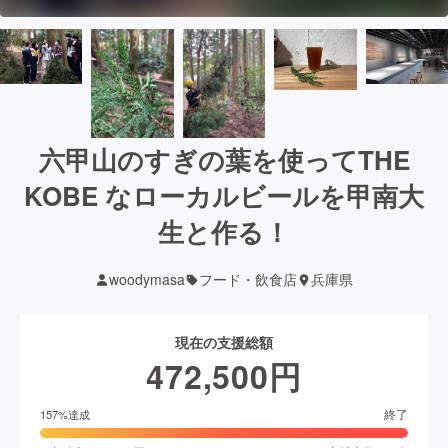
六甲山のすぎの葉を使ってTHE
KOBE なローカルビールを甲南大
生と作る！
woodymasa
フード・飲食店
兵庫県
現在の支援総額
472,500
円
終了
157
%達成