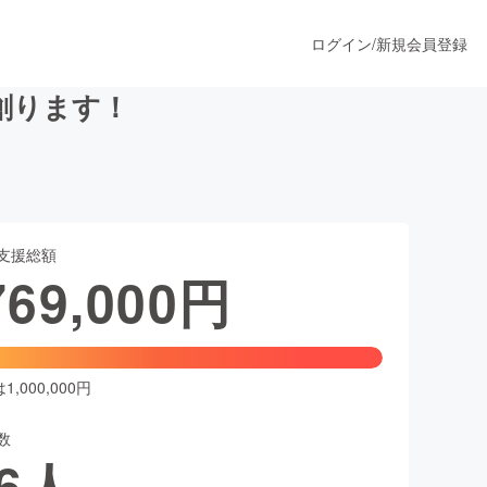
ログイン
/
新規会員登録
創ります！
うすぐ公開されます
支援総額
プロダクト
769,000
円
ファッション
スポーツ
,000,000円
数
ア
ソーシャルグッド
6
人