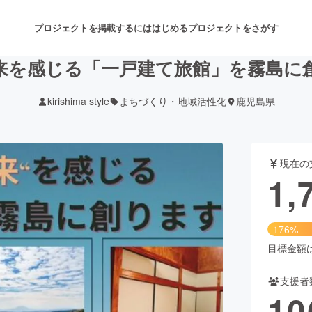
プロジェクトを掲載するには
はじめる
プロジェクトをさがす
来を感じる「一戸建て旅館」を霧島に
kirishima style
まちづくり・地域活性化
鹿児島県
注目のリターン
注目の新着プロジェクト
募集終了が近いプロジェクト
も
現在の
音楽
舞台・パフォーマンス
1,
ゲーム・サービス開発
フード・飲食店
176%
書籍・雑誌出版
アニメ・漫画
目標金額は1
支援者
チャレンジ
ビューティー・ヘルスケ
10