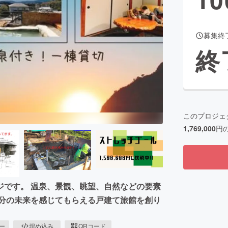
募集終
CAMPFIRE for Social Good
CAMPFIRE Creation
終
CAMPFIREふるさと納税
machi-ya
コミュニティ
このプロジェ
1,769,000
円
ジです。 温泉、景観、眺望、自然などの要素
自分の未来を感じてもらえる戸建て旅館を創り
ピー
埋め込み
QRコード