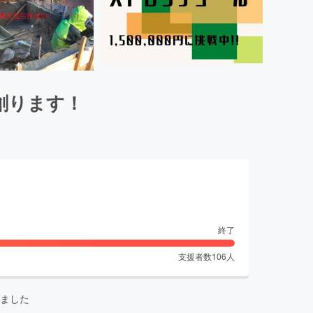
創ります！
終了
支援者数
106
人
ました