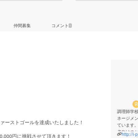
仲間募集
コメント
1
調理師学
ネージメ
ァーストゴールを達成いたしました！
ています
者向けの
http://i-
0,000円に挑戦させて頂きます！