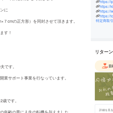
力してい
https://
て大阪と
ンに
https://
組みながら
特定商取
m×７cmの正方形）を同封させて頂きます。
ます！
リターン
目
伸夫です。
開業サポート事業を行なっています。
2歳です。
詳細を見
の年齢の男に人生の転機を与えました。