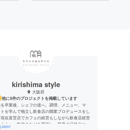
kirishima style
大阪府
他に5件のプロジェクトを掲載しています
校を卒業後、シェフの道へ。調理、メニュー、マ
ントを学んで独立し飲食店の開業プロデュースをし
。現在直営店でカフェの経営もしながら飲食店経営
セミナー、勉強会などを開催し、業界の活性化に注
pj.com/