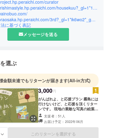
ます。コロナがきっかけでハイブリッドワークとし
iproject.hp.peraichi.com/curator
鹿児島を行き来しています。現在は観光業にも取り
https://kirishimastyle.hp.peraichi.com/housekuu?_gl=1*1r80v2w*_gcl_au*MjAwNDM1MjIxMC4xNzE5NDA4MDI4&_ga=2.69237584.1917676733.1726469824-1457205652.1662425314
iwainobuo.com/
campfireの公式キュレーターも務めています。
https://toraosaka.hp.peraichi.com/3rd?_gl=1*ik6wo2*_gcl_au*MjAwNDM1MjIxMC4xNzE5NDA4MDI4&_ga=2.140065651.1917676733.1726469824-1457205652.1662425314
引法に基づく表記
メッセージを送る
を選ぶ
標金額未達でもリターンが届きます
(All-in方式)
3,000
円
がんばれよ、と応援プラン 霧島には
行けないけど、と応援を頂くリター
ンです。 現地の素敵な写真の絵葉書
をお送りします。 もちろん、自分た
支援者：51人
ちで撮った写真を使います。
お届け予定：2022年06月
このリターンを選択する
る