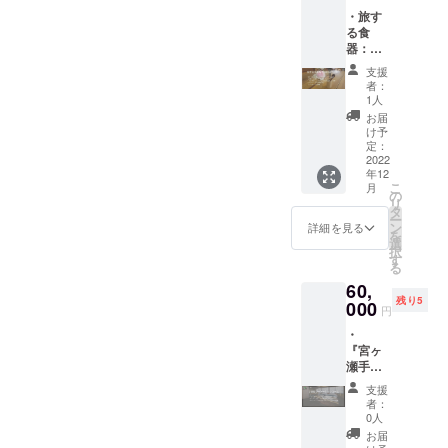
の伝統
ネーム
恒久的
環境で
ワーキ
止剤
悩んで
・旅す
的な唄
を記載
に掲載
す。共
ングス
（ビタ
いた30
る食
付けの
掲載
しま
有ス
ペース
ミン
歳のと
器：箸
技術を
期間
す）
ペース
も利用
C）、発
きに登
とス
競い合
（ホー
掲載方
のコリ
できま
支援
色剤
山をは
プーン
う「唄
ムペー
法（文
ビング
者：
す。住
（亜硝
じめ夢
と
付け伴
ジ内に
字の
1人
でのテ
み込み
酸Na）
中にな
フォー
奏部
恒久的
み） ※
レワー
お届
管理人
・アレ
り、登
クと木
門」で
に掲載
支援
け予
クも可
との交
ルギー
山を通
筒（お
３回の
しま
定：
時、必
能なの
流を通
表示：
して自
猪口＆
2022
優勝を
す）
ず備考
と、イ
して、
豚肉、
己成長
年12
花器）
獲得。
掲載方
欄に掲
ベント
宮ヶ瀬
こ
乳成分
月
する中
が一体
海外計
法（文
の
載を希
や貸し
エリア
リ
・賞味/
で2015
となっ
３８の
字の
タ
望され
出し予
を含む
ー
消費期
年に
たセッ
国と地
み） ※
ン
るお名
詳細を見る
約が
清川村
を
限：裏
「エベ
ト ・
域で演
支援
選
前をご
入って
のご案
択
面中央
レスト
『宮ヶ
奏。約
時、必
す
記入く
いない
内もい
る
記載 ・
に登頂
瀬手し
１６年
ず備考
ださ
日程で
たしま
主原料
する」
60,
ごとの
にわた
欄に掲
い。 国
の離れ
す。
の原産
という
残り5
家」2泊
000
り「南
載を希
の伝統
のコ
円
『宮ヶ
地：日
夢が見
3日宿泊
中ソー
望され
的工芸
ワーキ
瀬手し
本
つか
・
券（1名
ラン」
るお名
品に指
ングス
ごとの
る。
『宮ヶ
様） ・
など現
前をご
定され
ペース
家』か
2017年
瀬手し
運営会
代風に
記入く
ている
も利用
ら徒歩1
に
ごとの
社（株
アレン
ださ
「八女
できま
支援
分の立
『チー
家」2週
式会社
ジした
い。 2
提灯」
者：
す。住
地に
ムセブ
間宿泊
さとく
民謡を
名様用
0人
の制作
み込み
宮ヶ瀬
ンサ
券（1名
らし）
演奏す
の少し
をして
お届
管理人
湖があ
ミッ
様） ・
の公式