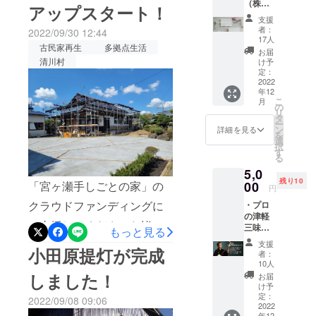
（株式
アップスタート！
す。
会社さ
日、無事に旅館業申請の許
支援
とくら
者：
2022/09/30 12:44
可証をいただきました！
し）の
17人
古民家再生
多拠点生活
公式サ
お届
オープン前のテスト滞在を
イト上
清川村
け予
の支援
定：
これから実施していき、カ
者一覧
2022
年12
にニッ
メラマンさんの撮影を終え
こ
月
クネー
の
リ
た後に、いよいよオープン
ムを記
タ
ー
載 掲
ン
詳細を見る
となります。素敵な写真が
を
載期間
選
択
（ホー
す
できあがる予定なので、今
る
ムペー
5,0
ジ内に
しばらく楽しみにお待ちく
残り10
恒久的
00
「宮ヶ瀬手しごとの家」の
円
ださい。今回、旅館業を取
に掲載
クラウドファンディングに
・プロ
しま
得するにあたり、行政のご
の津軽
す）
ご支援してくださった皆さ
三味線
掲載方
もっと見る
担当者と申請方法について
奏者に
法（文
ま、こんにちは。本日から
支援
よる演
小田原提灯が完成
字の
細かくレクチャーをしてい
者：
奏会招
み） ※
家具家電のセットアップが
10人
ただきました。宮ヶ瀬湖を
待券
支援
しました！
お届
スタートで、来週中には内
（軽飲
時、必
け予
含むエリアは自然豊かで、
食付）
ず備考
定：
2022/09/08 09:06
部が完成します。現在は外
12月18
2022
欄に掲
アクティビティなどコンテ
年12