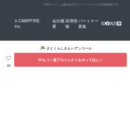
▼旅す
「QRコード」は株式会社デンソーウェーブの登録商標です。
る灯 ・
デザイ
ン：3種
© CAMPFIRE,
会社概
採用情
パートナー
類
Inc.
要
報
募集
（「旅
するカ
エル」
「旅す
る青い
さとくらし
さんへアンコール
鳥」
「旅す
る
もう一度プロジェクトをやってほしい
猫」）
24
・素
材：八
女手漉
き和
紙、ブ
ナ材の
丸小
（土
台） ・
仕組
み：電
装（単
四電池2
本、お