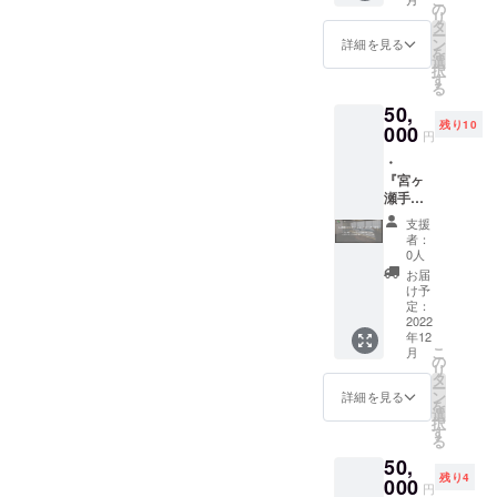
千里(や
ポータ
法（文
の
専用の
宮ヶ瀬
食塩、
▼登山
リ
らも注
まだち
ブルラ
字の
タ
デスク
手しご
水あ
家プロ
ー
目され
さと)」
イト ・
み） ※
ン
＆チェ
詳細を見る
との家
め、香
フィー
を
ていま
の内弟
『宮ヶ
支援
選
アもあ
（神奈
辛料、
ル（西
択
す。
子とし
瀬手し
時、必
す
り、テ
川県愛
乳たん
川史晃
る
て４年
ごとの
ず備考
レワー
甲郡清
白、酵
さん）
間修
50,
家」2泊
欄に掲
クにも
川村
母エキ
九州生
業。山
残り10
3日宿泊
000
載を希
最適な
宮ヶ瀬
円
ス ・内
まれ九
田千里
券（1名
望され
環境で
971-
容量：
州育
流師範
・
様） ・
るお名
す。共
20） ＊
100g ・
ち。子
とな
『宮ヶ
運営会
前をご
有ス
限定20
保存方
どもの
る。毎
瀬手し
社（株
記入く
ペース
人 ＊交
法：要
頃から
年青森
ごとの
式会社
ださ
のコリ
通費は
支援
冷凍
自然の
県弘前
家」1週
さとく
い。 可
ビング
者：
自己負
（ー
中で遊
市でお
間宿泊
らし）
愛らし
0人
でのテ
担でお
18℃以
ぶこと
こなわ
券（2名
の公式
いこじ
レワー
お届
願いし
下） ・
が好
れる津
様） ・
サイト
んまり
け予
クも可
ます。
添加物
き。環
軽三味
運営会
上の支
定：
とした
能なの
清川村
表示：
境団体
線世界
社（株
2022
援者一
個室で
と、イ
特産の
加工で
へ就職
年12
大会で
式会社
覧に
すが、
ベント
ソー
んぷ
こ
のため
月
はＡ級
さとく
ニック
の
専用の
や貸し
セージ
ん、リ
リ
上京す
個人戦
らし）
ネーム
タ
デスク
出し予
などの
ン酸塩
ー
る。仕
３連覇
の公式
を記載
ン
＆チェ
詳細を見る
約が
飲食も
（Na）
を
事やプ
を達成
サイト
掲載
選
アもあ
入って
提供し
、調味
択
ライ
し殿堂
上の支
期間
す
り、テ
いない
ます。
料（ア
る
ベート
入り。
援者一
（ホー
レワー
日程で
ミノ酸
の人間
50,
また津
覧に
ムペー
クにも
の離れ
等）、
関係や
残り4
軽民謡
ニック
000
ジ内に
最適な
のコ
円
酸化防
将来に