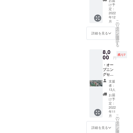
との家
お届
社（株
した！」とご連絡。最近の
す（雨
前をご
け予
（神奈
よう、もうあと少し！準備
式会社
天の場
定：
記入く
川県愛
提灯は野外用で耐久性を考
さとく
2022
合、イ
ださ
期間をいただきたく、よろ
甲郡清
年12
らし）
ベント
い。 ＊
川村
えてビニール素材と針金が
こ
月
の公式
しくお願いいたします。
内容を
の
日程
宮ヶ瀬
リ
サイト
変更し
タ
11月26
主流となっていますが、和
971-
ー
上の支
て開催
ン
日
詳細を見る
20） ＊
を
援者一
紙と竹の手作りにこだわっ
しま
選
（土）
限定20
択
覧に
す） ・
す
開催予
人 ＊交
る
て発注しました。個数が4つ
ニック
運営会
定 ＊場
通費は
8,0
ネーム
社（株
所
自己負
と少なかったこともあり、
残り7
を記載
00
式会社
宮ヶ瀬
担でお
円
掲載
さとく
手しご
1ヶ月で完成！希望通りに仕
願いし
・オー
期間
らし）
との家
ます。
プニン
（ホー
上がり、さすがの職人さん
の公式
（神奈
『宮ヶ
グセレ
ムペー
サイト
川県愛
瀬手し
仕事に嬉しくなりました。
モニー
ジ内に
上の支
甲郡清
ごとの
支援
招待券
恒久的
援者一
川村
者：
家』で
宮ヶ瀬手しごとの家は神奈
（飲食
に掲載
覧に
13人
宮ヶ瀬
開催す
付/宿泊
しま
ニック
971-
お届
川県の物件なので、神奈川
る津軽
無） ・
す）
ネーム
け予
20） ＊
三味線
宮ヶ瀬
掲載方
定：
県の工芸士への応援を込め
を記載
限定40
世界大
湖ご案
2022
法（文
掲載
人 ＊交
会A級3
年11
て発注しましたが、伝統の
内 ・運
字の
期間
通費は
連覇＆
こ
月
営会社
み） ※
の
（ホー
自己負
殿堂入
リ
小田原提灯は山﨑提灯店の
（株式
支援
タ
ムペー
担でお
りのプ
ー
会社さ
時、必
ン
ジ内に
詳細を見る
願いし
一軒のみです。やっぱり和
ロ演奏
を
とくら
ず備考
選
恒久的
ます。