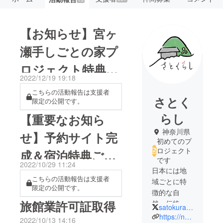
【お知らせ】宮ヶ
瀬手しごとの家プ
ロジェクト特典提
2022/12/19 19:18
供について
こちらの活動報告は支援者
さとく
限定の公開です。
らし
【重要なお知ら
神奈川県
せ】予約サイト完
初めてのプ
ロジェクト
成＆宿泊特典ご支
です
2022/10/29 11:24
援者へ
日本には地
こちらの活動報告は支援者
域ごとに特
限定の公開です。
徴的な自
旅館業許可証取得
然、伝統技
satokurashi2022
術や文化が
https://note.com/satokurashi/n/ndb472112719f
2022/10/13 14:16