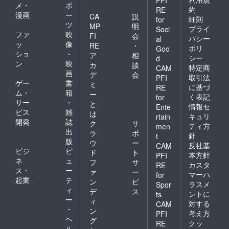
メ・
ポ
桜、日
類によ
約
RE
漫画
ー
光杉の
CA
説
り重さ
細則
for
仕入れ
ツ
は変わ
MP
明
プライ
Soci
状況を
ります
ファ
映
FI
会
バシー
al
考慮
＞ -
ッ
像
RE
・
ポリ
し、製
Goo
（ス
ショ
・
ア
相
作者に
プー
シー
d
ン
映
て選定 -
カ
談
ン）
特定商
CAM
（ス
画
165mm
デ
会
取引法
PFI
プー
×
ゲー
書
ミ
に基づ
RE
ン・
35mm
ム・
籍
ー
く表記
for
フォー
／30g -
サー
・
と
ク・
情報セ
（フォ
Ente
ビス
雑
は
箸）御
ーク）
キュリ
rtain
開発
誌
蔵島産
165mm
ク
サ
ティ方
men
の柘植
×
出
ラ
ポ
針
t
仕上
25mm
版
ウ
ー
反社基
CAM
げ：拭
×
ビジ
ビ
ド
ト
き漆 サ
本方針
PFI
6.17m
ネ
ュ
フ
サ
イズお
m／30g
カスタ
RE
ス・
ー
よび重
ァ
ー
- （箸）
マーハ
for
量： -
起業
テ
165mm
ン
ビ
ラスメ
Spor
（筒の
×
ィ
デ
ス
ントに
ts
部分）
7.3mm
ー
ィ
対する
180mm
CAM
／30g
・
ン
×
考え方
PFI
ヘ
46.5m
グ
クッ
RE
m／
ル