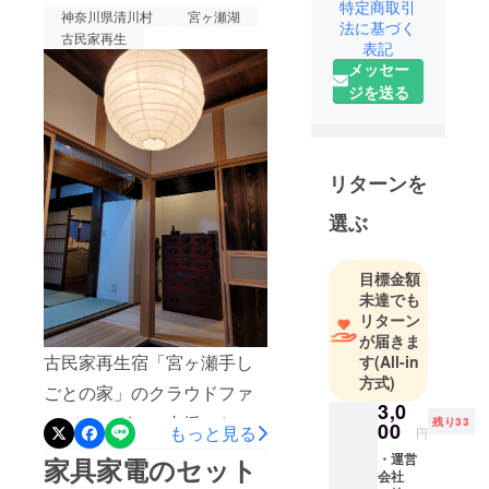
根付いてい
特定商取引
神奈川県清川村
宮ヶ瀬湖
法に基づく
ます。“さと
古民家再生
表記
くら
メッセー
し”（旧・一
ジを送る
般社団法人
日本ふるさ
と手しごと
協会）は、
リターンを
地域で営ま
選ぶ
れる資源
と、それを
使って豊か
目標金額
な生活を求
未達でも
める人たち
リターン
が届きま
を繋ぐこと
古民家再生宿「宮ヶ瀬手し
す
(All-in
で「地域再
方式)
発見」を目
ごとの家」のクラウドファ
3,0
指し、新し
ンディングにご支援いただ
残り33
00
もっと見る
円
いコミュニ
いた皆さま、こんにちは。
・運営
ティを創っ
家具家電のセット
会社
オーナーの桜井です。本
ていきま