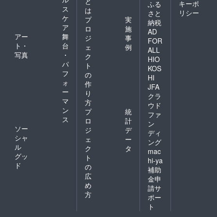
と
キーポ
ふる
80〜
ス
は
リシー
さと
100g＜
ケ
プ
実
納税
木の種
ア
ロ
施
類によ
AD
アー
舞
ジ
事
り重さ
FOR
ト・
台
は変わ
ェ
例
ALL
ります
写真
・
ク
HIO
＞ -
パ
ト
KOS
（ス
フ
の
プー
HI
ォ
作
ン）
JFA
ー
165mm
り
クラ
×
マ
方
ウド
35mm
ン
プ
統
ファ
／30g -
ス
ロ
計
（フォ
ン
ソー
ジ
デ
ーク）
ディ
シャ
165mm
ェ
ー
ング
×
ル
ク
タ
mac
25mm
グッ
ト
hi-ya
×
ド
の
補助
6.17m
広
m／30g
金申
め
- （箸）
請サ
165mm
方
ポー
×
ト
7.3mm
／30g