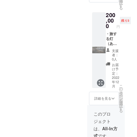
選
３０年
日程で
収納
ツも楽
択
米と4つ
ず備考
上の支
記入く
す
度北本
の離れ
し、
しめる
る
の大陸
欄に掲
援者一
ださ
市文化
のコ
ポータ
環境で
200
の最高
載を希
覧に
い。 お
奨励
ワーキ
ブルラ
す。
峰に登
望され
ニック
,00
箸やカ
賞」を
ングス
イトと
残り3
宮ヶ瀬
頂。山
るお名
ネーム
トラ
0
受賞。
ペース
して持
湖では
円
登りを
前をご
を記載
リーと
現在は
も利用
ち運ぶ
デイ
通して
記入く
掲載
・旅す
旅先の
ソロ奏
できま
ことが
キャン
得た学
ださ
期間
る灯
地酒を
者とし
す。住
できま
プギア
びや知
い。 可
（ホー
（あか
楽しめ
て演奏
み込み
す。素
のレン
恵を報
愛らし
ムペー
り）：
るお猪
会、学
管理人
材に和
タルも
支援
告会や
いこじ
ジ内に
愛らし
口
校公
との交
紙を
者：
してお
講演活
んまり
恒久的
い旅マ
（コッ
演、講
流を通
0人
使って
り、ご
動を通
とした
に掲載
スコッ
プ）が1
演会な
して、
いるの
お届
要望が
して伝
個室で
しま
トキャ
つの
どで活
宮ヶ瀬
け予
で、野
あれば
えてい
すが、
す）
ラが和
セット
定：
動中。
エリア
外キャ
サービ
る。 現
専用の
掲載方
紙に描
2022
になっ
洗足学
を含む
ンプに
スのご
年12
在は、
デスク
法（文
かれた
て持ち
園音楽
清川村
は適し
紹介も
こ
月
好きな
＆チェ
字の
ポータ
運ぶこ
の
大学非
のご案
ません
いたし
リ
ことを
アもあ
み） ※
ブルラ
とがで
タ
常勤講
内もい
が、旅
ます。
ー
仕事に
り、テ
支援
イト ・
きま
ン
師。加
たしま
詳細を見る
先の室
を
して生
レワー
時、必
旅する
す。さ
選
須市観
す。
内の
択
きてい
クにも
ず備考
食＆
らに、
す
光大
『宮ヶ
ベッド
る
く夢想
最適な
欄に掲
器：箸
地域で
使。北
瀬手し
このプロ
脇や机
家とし
環境で
載を希
とス
おいし
本市観
ごとの
に置い
ジェクト
て、山
す。共
望され
プーン
い料理
光大
家』か
て、提
登りだ
有ス
るお名
と
を食べ
使。こ
ら徒歩1
は、
All-In方
灯なら
けでは
ペース
前をご
フォー
たら運
うのす
分の立
ではの
式
です。
なく出
のコリ
記入く
クと木
動がて