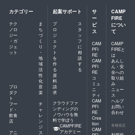
り、ご
工芸品
状況を
要望が
を嗜ん
考慮
カテゴリー
起案サポート
サ
CAMP
あれば
でほし
し、製
ー
FIRE
サービ
いとい
作者に
テク
ま
プ
ス
スのご
う想い
ビ
につい
て選定 -
紹介も
からご
（ス
ノロ
ち
ロ
タ
ス
て
いたし
用意さ
プー
ジー
づ
ジ
ッ
ます。
せてい
ン・
・ガ
く
ェ
フ
ただき
CAM
CAMP
フォー
ジェ
り
ク
に
まし
ク・
PFI
FIREと
ット
・
ト
相
た。贅
箸）御
RE
は
沢で、
地
を
談
蔵島産
CAM
あんし
豊かな
の柘植
域
作
す
PFI
ん・安
時間を
仕上
活
る
る
提供さ
RE
全への
げ：拭
性
資
せて頂
き漆 サ
コ
取り組
化
料
きま
イズお
ミュ
み
す。 ▼
プロ
音
請
よび重
ニ
ニュー
旅する
量： -
ダク
楽
求
ティ
ス
食器
（筒の
ト
CAM
ヘルプ
（構
部分）
クラウドファ
フー
チ
造・印
180mm
PFI
お問い
ンディングの
ド・
ャ
籠蓋）
×
RE
合わせ
ノウハウを無
飲食
レ
素材： -
46.5m
Crea
料で学ぼう
（筒の
m／
店
ン
tion
部分）
各種規定
80〜
CAMPFIRE
ジ
CAM
ケヤ
100g＜
アカデミー
アニ
ス
キ、山
利用規
PFI
木の種