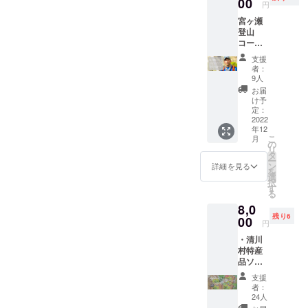
00
ジ内に
品の紹
円
ナー・桜井
ターンを出して身近な人た
し）の
恒久的
介など
まな手続きが必要です。し
宮ヶ瀬
公式サ
に掲載
を予定
ちに相談した結果、宮ヶ瀬
登山
イト上
かし、より簡略化して、
しま
してい
コース
の支援
す）
ます。
で見られる四季の木の名前
もっともっと気軽に、もっ
・2022
者一覧
掲載方
支援
年エベ
にニッ
にしました。また、海外か
法（文
者：
ともっと多くの人たちに、
レスト
クネー
字の
9人
らのゲストも想定し、アル
登頂成
ムを記
み） ※
お届
空き家をリデザインしても
功した
載 掲
支援
け予
ファベット表示も入れても
登山家
載期間
定：
らえるような社会が実現で
時、必
と歩く
2022
（ホー
ず備考
らうことにしました。ネー
年12
きたらいいな！と思いまし
丹沢ト
ムペー
欄に掲
こ
月
レッキ
ジ内に
の
ミングと字体の指示を、以
載を希
リ
た。お試し滞在中、もしく
ング
恒久的
タ
望され
ー
下のように人生初のFAX注
（ゴー
に掲載
ン
るお名
詳細を見る
は直後に、宿泊特典をご支
を
ル地点
しま
選
前をご
択
文で行いました。カタログ
でコー
す）
す
援してくれた皆様には希望
記入く
る
ヒー乾
掲載方
ださ
もないので、完全なオー
8,0
日程のご案内を差し上げま
杯付）
法（文
い。 ＊
残り6
11月
00
字の
ダーメイドです。私は自宅
日程
円
す。来月下旬から宮ヶ瀬湖
12日
み） ※
12月18
・清川
にもオフィスにもFAXがな
（土）
支援
日
名物のクリスマスイルミ
村特産
13日
時、必
（日）
いので、近所のコンビニか
品ソー
（日）
ず備考
ネーションも始まりますの
開催 ＊
セージ
の2日間
欄に掲
場所
支援
ら送信。すぐに山﨑さんか
詰め合
で、秋冬の宮ヶ瀬ワーケー
に分け
載を希
宮ヶ瀬
者：
わせ ・
て行う
望され
24人
ら電話があり、「受信しま
手しご
ションを楽しんでもらえる
運営会
予定で
るお名