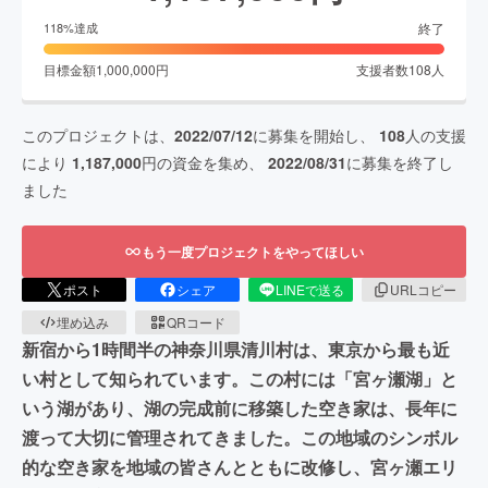
終了
118
%達成
目標金額
1,000,000
円
支援者数
108
人
このプロジェクトは、
2022/07/12
に募集を開始し、
108
人の支援
により
1,187,000
円の資金を集め、
2022/08/31
に募集を終了し
ました
もう一度プロジェクトをやってほしい
ポスト
シェア
LINEで送る
URLコピー
埋め込み
QRコード
新宿から1時間半の神奈川県清川村は、東京から最も近
い村として知られています。この村には「宮ヶ瀬湖」と
いう湖があり、湖の完成前に移築した空き家は、長年に
渡って大切に管理されてきました。この地域のシンボル
的な空き家を地域の皆さんとともに改修し、宮ヶ瀬エリ