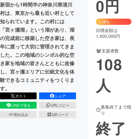
0
円
新宿から1時間半の神奈川県清川
まちづくり・地域活性化
村は、東京から最も近い村として
知られています。この村には
118%
「宮ヶ瀬湖」という湖があり、湖
目標金額は
CAMPFIRE for Social Good
CAMPFIRE Creation
1,000,000円
の完成前に移築した空き家は、長
CAMPFIREふるさと納税
machi-ya
コミュニティ
年に渡って大切に管理されてきま
支援者数
した。この地域のシンボル的な空
108
き家を地域の皆さんとともに改修
し、宮ヶ瀬エリアに伝統文化を体
人
験できるコミュニティをつくりま
す。
ポスト
シェア
LINEで送る
URLコピー
募集終了まで残
り
埋め込み
QRコード
終了