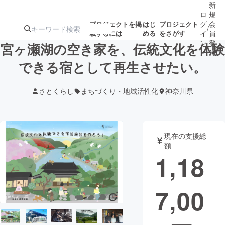
新
ロ
規
グ
会
プロジェクトを掲
はじ
プロジェクト
/
載するには
める
をさがす
イ
員
ン
登
宮ヶ瀬湖の空き家を、伝統文化を体験
録
できる宿として再生させたい。
人気のプロ
注目のリ
注目の新着プロ
募集終了が近いプ
もうすぐ公開
さとくらし
まちづくり・地域活性化
神奈川県
ジェクト
ターン
ジェクト
ロジェクト
されます
アート・写真
音楽
現在の支援総
額
1,18
テクノロジー・ガジェット
ゲーム・サ
7,00
映像・映画
書籍・雑誌
ビジネス・起業
チャレンジ