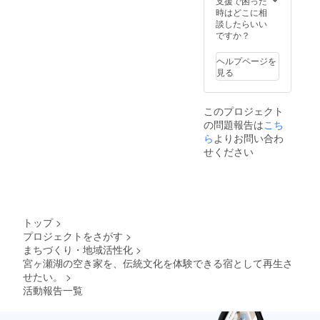
支援で困った
紹介も
猫」）
を含む
や貸し
の公式
力。滞
時はどこに相
いたし
・素
清川村
出し予
サイト
在先の
談したらいい
ます。
材：八
のご案
約が
上の支
個室に
ですか？
女手漉
内もい
入って
援者一
花器を
き和
たしま
いない
覧に
置いて
紙、ブ
ヘルプページを
す。
日程で
ニック
眺めれ
ナ材の
見る
『宮ヶ
の離れ
ネーム
ば、途
丸小
瀬手し
のコ
を記載
端に自
（土
ごとの
ワーキ
掲載
分好み
台） ・
このプロジェクト
家』か
ングス
期間
の彩り
仕組
の問題報告は
こち
ら徒歩1
ペース
（ホー
を帯び
み：電
分の立
も利用
ムペー
ら
よりお問い合わ
た癒し
装（単
地に
できま
ジ内に
の空間
せください
四電池2
宮ヶ瀬
す。住
恒久的
になり
本、お
湖があ
み込み
に掲載
ます。
試し用
り、散
管理人
しま
地域を
電池
策・
との交
す）
旅する
付）／
ジョギ
流を通
掲載方
からこ
LED電
ング・
して、
法（文
そ、地
池灯 ・
トップ
>
サイク
宮ヶ瀬
字の
域を歩
点灯時
プロジェクトをさがす
>
リング
エリア
み） ※
いて地
間：50
まちづくり・地域活性化
>
などの
を含む
支援
域に触
時間 ・
スポー
清川村
時、必
宮ヶ瀬湖の空き家を、伝統文化を体験できる宿として再生さ
れる体
サイ
ツも楽
のご案
ず備考
験を楽
せたい。
>
ズ：
しめる
内もい
欄に掲
しんで
110mm
活動報告一覧
環境で
たしま
載を希
もらい
×
す。
す。
望され
たいと
140mm
宮ヶ瀬
『宮ヶ
るお名
思い、