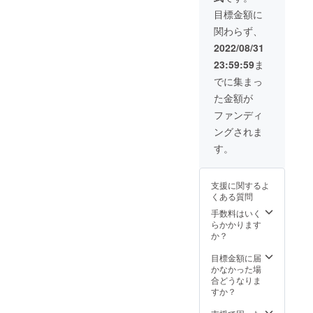
観光大
地に
優しい
版を通
ビング
ださ
筒（お
ら散歩
使。埼
宮ヶ瀬
目標金額に
灯りを
して、
でのテ
い。 可
猪口＆
や街歩
玉親善
湖があ
体感で
関わらず、
好きな
レワー
愛らし
花器）
きをし
大使。
り、散
きま
ことを
クも可
いこじ
が一体
て、道
策・
2022/08/31
す。す
仕事に
能なの
んまり
となっ
端の野
ジョギ
べてが
23:59:59
ま
するお
と、イ
とした
たセッ
に咲く
ング・
手づく
手伝い
ベント
個室で
ト ・
花を手
サイク
でに集まっ
りなの
をして
や貸し
すが、
『宮ヶ
に取っ
リング
で、大
た金額が
いる。
出し予
専用の
瀬手し
て持ち
などの
切に
また、
約が
デスク
ごとの
帰れ
スポー
ファンディ
使って
子供の
入って
＆チェ
家」1週
ば、一
ツも楽
いただ
ングされま
教育に
いない
アもあ
間宿泊
輪挿し
しめる
きたい
も力を
日程で
り、テ
券（1名
にもな
環境で
す。
逸品で
入れて
の離れ
レワー
様ま
る器機
す。
す。 ▼
おり、
のコ
クにも
で） ・
能も付
宮ヶ瀬
旅する
夢を
ワーキ
最適な
オープ
いてい
湖では
灯 ・デ
支援に関するよ
持った
ングス
環境で
ニング
ます。
デイ
ザイ
くある質問
子供を
ペース
す。共
セレモ
木工製
キャン
ン：3種
増やす
も利用
有ス
ニー招
品で一
手数料はいく
プギア
類
ため、
できま
ペース
待券
つ一つ
らかかります
のレン
（「旅
講演活
す。住
のコリ
（飲食
がオリ
か？
タルも
するカ
動や教
み込み
ビング
付/宿泊
ジナル
してお
エル」
育プロ
管理人
でのテ
無） ・
の手づ
目標金額に届
り、ご
「旅す
グラム
との交
レワー
運営会
くりだ
かなかった場
要望が
る青い
の開発
流を通
クも可
社（株
からこ
合どうなりま
あれば
鳥」
も行っ
して、
能なの
式会社
そ感じ
すか？
サービ
「旅す
てい
宮ヶ瀬
と、イ
さとく
る温か
スのご
る
る。
エリア
ベント
らし）
みも魅