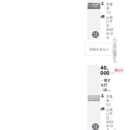
有）。
ごとの
（ホー
前をご
れてい
（雨天
支援
は異な
イベン
家」1週
ムペー
記入く
る清川
者：
の場
りま
ト開催
間宿泊
ジ内に
ださ
1人
恵水
合、イ
す。櫨
時、清
券（1名
恒久的
い。 ＊
ポーク
お届
ベント
（ハ
川村特
様） ・
に掲載
日程
け予
を加工
内容を
ゼ）と
産品を
運営会
しま
定：
2022年
した
変更し
いう植
お土産
社（株
2022
す）
10月
ソー
て開催
物を用
にお渡
年12
式会社
掲載方
オープ
セージ
しま
いて作
こ
ししま
月
さとく
法（文
の
ンを目
で、世
す） ＊
られる
リ
す。 ▼
らし）
字の
タ
処に進
界に誇
場所
和蝋燭
ー
山中信
の公式
み） ※
ン
めてい
詳細を見る
る日本
宮ヶ瀬
は蝋が
を
人（や
サイト
支援
選
ます。
の味を
手しご
垂れず
択
まなか
上の支
時、必
す
体験で
との家
らく、
る
のぶ
援者一
ず備考
オー
きま
に集合
におい
と）さ
40,
覧に
欄に掲
プニン
す。 ・
（神奈
もしま
んプロ
残り3
ニック
000
載を希
グパー
名称：
円
川県愛
せん。
フィー
ネーム
望され
ティー
ポーク
甲郡清
灯火に
ル 中学
・旅す
を記載
るお名
は11月3
ソー
川村
集中で
校卒業
る灯
掲載
前をご
日
セージ
宮ヶ瀬
き、瞑
後１５
（あか
期間
記入く
（木・
（ウイ
971-
想やマ
歳で単
り）：
（ホー
ださ
祝）の
ン
支援
20） ＊
インド
身青森
愛らし
ムペー
い。 可
午後開
者：
ナー）
限定40
フルネ
県弘前
い旅マ
ジ内に
愛らし
2人
催を予
・原材
人 ＊交
スと
市に渡
スコッ
恒久的
いこじ
定して
お届
料名：
通費は
いった
り、津
トキャ
に掲載
んまり
け予
いま
豚肉
自己負
概念に
軽三味
ラが和
しま
定：
とした
す。
（清川
担でお
も適し
線奏者
紙に描
2022
す）
個室で
＊場
村
願いし
ている
「山田
年12
かれた
掲載方
すが、
所
産）、
ます。
こ
ことか
月