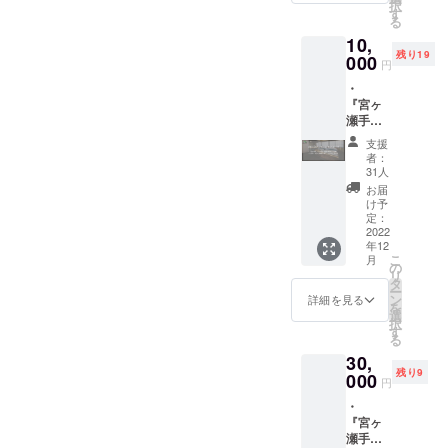
家「山
択
し）の
欄に掲
す
紙の提灯は趣が全然異なり
に掲載
「手し
中信
る
公式サ
載を希
しま
ごと体
人」さ
10,
ます。古民家物件には、こ
イト上
望され
す）
験イベ
んらの
残り19
の支援
000
るお名
掲載方
ント」
円
和楽器
うした和な素材が映えるの
者一覧
前をご
法（文
では、
演奏会
・
にニッ
記入く
字の
「モノ
で、技の継承がされること
に招待
『宮ヶ
クネー
ださ
み） ※
ゴト|
しま
瀬手し
ムを記
い。 本
を祈るばかりです。
支援
monog
す。軽
ごとの
載 掲
場・ド
時、必
oto」代
支援
飲食付
家」2泊
載期間
イツの
ず備考
者：
表の萩
のアッ
3日の宿
（ホー
コンテ
31人
欄に掲
原雅之
トホー
泊券（1
ムペー
ストで
載を希
お届
さんを
ムな演
名様）
ジ内に
金賞を
け予
望され
お招き
奏会で
・運営
恒久的
定：
受賞し
るお名
し、
す。演
会社
2022
に掲載
た「清
前をご
「和蝋
奏終了
年12
（株式
しま
川ミー
記入く
燭」づ
後の歓
こ
月
会社さ
す）
の
トファ
ださ
くり
談や
リ
とくら
掲載方
タ
クト
い。 ＊
ワーク
宮ヶ瀬
ー
し）の
法（文
ン
リー」
詳細を見る
日程
ショッ
エリア
を
公式サ
字の
選
のソー
11月12
プ を企
をご案
択
イト上
み） ※
す
セージ
日
画して
内しま
る
の支援
支援
詰め合
（土）
いま
す（※天
30,
者一覧
時、必
わせで
13日
す。和
候次第
残り9
にニッ
000
ず備考
す。清
（日）
円
蝋燭は
で企画
クネー
欄に掲
川村が
の2日間
石油由
変更す
・
ムを記
載を希
特産品
に分け
来の西
る可能
『宮ヶ
載 掲
望され
として
て行い
洋ロウ
性
瀬手し
載期間
るお名
力を入
ます
ソクと