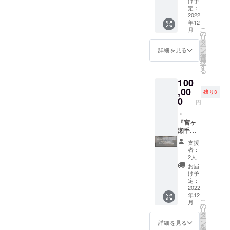
る伊藤
大きめ
け予
いるシ
との交
り、散
ト』を
運営会
サイト
定：
多喜雄
の個室
ラキ工
流を通
策・
立上げ
社（株
2022
上の支
＆タキ
で、専
芸制作
して、
ジョギ
年12
「人と
式会社
援者一
オバン
用のデ
の “旅す
宮ヶ瀬
ング・
こ
月
自然を
さとく
覧に
の
ドのメ
スク＆
る手し
エリア
サイク
リ
つなげ
らし）
ニック
タ
ンバー
チェア
ごと”シ
を含む
リング
ー
る登山
の公式
ネーム
ン
として
もあ
詳細を見る
リーズ
清川村
などの
を
家」と
サイト
を記載
選
活動。
り、テ
第1弾で
のご案
スポー
択
して多
上の支
掲載
す
世界を
レワー
す。若
内もい
ツも楽
る
くの
援者一
期間
意識し
クにも
き女性
たしま
しめる
100
方々に
覧に
（ホー
た活動
最適な
職人が
す。
環境で
応援し
ニック
,00
ムペー
をおこ
環境で
和紙に
残り3
『宮ヶ
す。
ていた
ネーム
ジ内に
0
なう埼
す。共
施す絵
瀬手し
円
宮ヶ瀬
だきな
を記載
恒久的
玉県に
有ス
は、
ごとの
湖では
がら七
掲載
・
に掲載
ゆかり
ペース
「旅」
家』か
デイ
大陸最
期間
『宮ヶ
しま
のある
のコリ
をイ
ら徒歩1
キャン
高峰に
（ホー
瀬手し
す）
個人又
ビング
メージ
分の立
プギア
挑戦し
ムペー
ごとの
掲載方
は団体
でのテ
したマ
地に
支援
のレン
てい
ジ内に
家」1か
法（文
に贈ら
レワー
スコッ
者：
宮ヶ瀬
タルも
る。こ
恒久的
月宿泊
字の
れる
クも可
2人
トキャ
湖があ
してお
れまで
に掲載
券（1名
み） ※
「平成
能なの
ラが描
お届
り、散
り、ご
にアフ
しま
様） ・
支援
２９年
と、イ
け予
かれて
策・
要望が
リカ、
す）
運営会
時、必
定：
度埼玉
ベント
いま
ジョギ
あれば
ヨー
掲載方
社（株
2022
ず備考
グロー
や貸し
す。小
ング・
サービ
年12
ロッ
法（文
式会社
欄に掲
バル
出し予
さく折
サイク
スのご
こ
月
パ、
字の
さとく
載を希
の
賞」を
約が
り畳ん
リング
紹介も
リ
オース
み） ※
らし）
望され
タ
受賞。
入って
で専用
などの
いたし
ー
トラリ
支援
の公式
るお名
ン
「平成
いない
詳細を見る
の箱に
スポー
ます。
を
ア、南
時、必
サイト
前をご