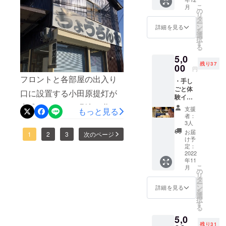
日
載を希
構工事に着手していて、駐
こ
月
（日）
望され
の
ンツも豊富ですし、観光客
リ
開催予
るお名
タ
車場スペースと植栽を配置
ー
も多いので、さぞやたくさ
定 ・
前をご
ン
詳細を見る
を
し、門も構えます。こちら
宮ヶ瀬
記入く
選
択
んの旅館・ゲストハウスが
湖ご案
ださ
す
る
は2週間ほどで完成の見込み
内 ・清
い。 活
運営しているのだろうと
5,0
川村特
動報
です。そして、来週末には
残り37
産品お
00
告、ま
思っていたのですが、旅館
円
土産
た宮ヶ
厚木保健所の立ち合い審査
フロントと各部屋の出入り
・手し
業申請自体が「かなり久し
セット
瀬エリ
ごと体
が入り、今月下旬に簡易宿
・運営
アの様
口に設置する小田原提灯が
ぶりの出来事」だと言われ
験イベ
会社
子を
泊施設営業の許可が出る予
ント参
完成しました。現地で職人
（株式
CAMPF
支援
ました。とても意外でし
もっと見る
加券
会社さ
IRE上、
者：
定となっています。また来
の山﨑さんと素材をどうす
「和蝋
とくら
または
3人
た。確かに、自分自身が
燭」づ
し）の
noteに
週にも進捗を共有します！
お届
るか打ち合わせし、どんな
1
2
3
次のページ
くり
オーナーとして旅館業取得
公式サ
て発信
け予
ワーク
営業許可が出次第、宿泊チ
イト上
定：
してい
字体で描いてくれるのかを
に向けたリノベーション計
ショッ
2022
の支援
きま
ケットの特典をご支援して
年11
プ 11月
相談。山﨑さんからは「指
者一覧
す。
画や書類準備をするにあた
こ
月
26日
にニッ
の
オープ
くださった方々に、予約の
リ
示してくれれば何でも良い
（土）
クネー
タ
ンに至
り、不慣れなことも多く、
ー
開催予
ムを記
ン
るまで
詳細を見る
受付のご連絡をさせていた
ですよ」と頼もしいお言葉
を
定 ・運
面倒と感じたことは否めま
載 掲
選
の軌
択
営会社
だきますね。もうしばらく
載期間
す
跡、全
をいただきました。3部屋の
る
せん。古民家などの空き家
（株式
（ホー
国の伝
お待ちください！オー
5,0
会社さ
客室の名前は、いくつかパ
ムペー
統工芸
を利活用するには、さまざ
残り31
とくら