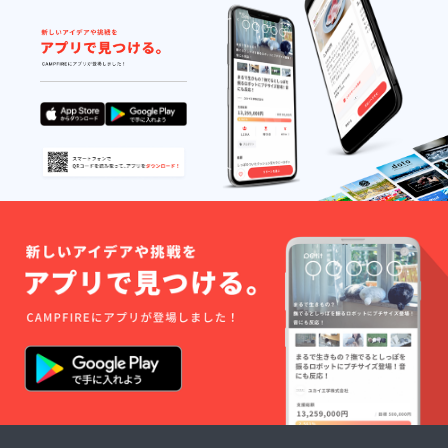
・重
湖では
瀬手し
前をご
開発し
量：
デイ
ごとの
記入く
まし
100g＜
キャン
家』か
ださ
た。す
電池2本
プギア
ら徒歩1
い。 旅
べてが
分含む
のレン
分の立
する工
コンパ
＞
タルも
地に
芸品×2
クトに
してお
宮ヶ瀬
セット
収納さ
り、ご
湖があ
と１週
れてい
要望が
り、散
間テレ
るの
あれば
策・
ワーク
で、持
サービ
ジョギ
コー
ち運び
スのご
ング・
ス、
やすく
紹介も
サイク
オープ
なって
いたし
リング
ニング
いま
ます。
などの
セレモ
す。 ▼
スポー
ニー招
旅する
ツも楽
待券ま
食器
しめる
でつい
（構
環境で
たスペ
造・印
す。
シャル
籠蓋）
宮ヶ瀬
セット
素材： -
湖では
です。
（筒の
デイ
宮ヶ瀬
部分）
キャン
エリア
ケヤ
プギア
を満喫
キ、山
のレン
してほ
桜、日
タルも
しい、
光杉の
してお
旅する
仕入れ