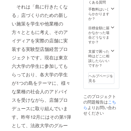
くある質問
それは「島に行きたくな
手数料はいく
らかかります
る」店づくりのための新し
か？
い施策を学生や他業種の
目標金額に届
方々とともに考え、そのア
かなかった場
合どうなりま
イディアを実際の店舗に実
すか？
装する実験型店舗経営プロ
支援で困った
時はどこに相
ジェクトです。現在は東京
談したらいい
ですか？
六大学の学生に参加しても
らっており、各大学の学生
ヘルプページを
見る
が1つの島をテーマに、様々
な業種の社会人のアドバイ
このプロジェクト
スを受けながら、店舗プロ
の問題報告は
こち
ら
よりお問い合わ
デュースに取り組んでいま
せください
す。昨年12月にはその第1弾
として、法政大学のグルー