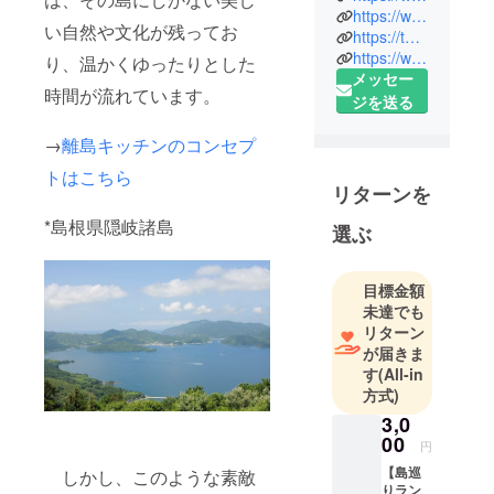
町から始
https://www.facebook.com/ritokitchennihonbashi/
い自然や文化が残ってお
https://twitter.com/rito_nihonbashi
まった全国
https://www.instagram.com/ritokitchennihonbashi/
り、温かくゆったりとした
離島の飲食
メッセー
店型アンテ
時間が流れています。
ジを送る
ナショップ
事業です。
→
離島キッチンのコンセプ
今回は、こ
トはこちら
れまでより
リターンを
も、より多
*島根県隠岐諸島
選ぶ
くの方々に
島を知って
いただき、
目標金額
島に足を運
未達でも
んでいただ
リターン
が届きま
けるように
す
(All-in
「離島キッ
方式)
チン」の新
3,0
しい挑戦と
00
円
して、日本
【島巡
しかし、このような素敵
橋に新店舗
りラン