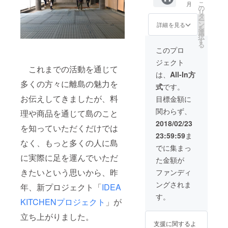
こ
月
です。
す。
の
リ
パトロ
タ
ー
ン限
ン
詳細を見る
を
定、ワ
選
択
ンドリ
す
る
ンク無
このプロ
料でプ
ジェクト
レゼン
これまでの活動を通じて
ト！ ■
は、
All-In方
有効期
多くの方々に離島の魅力を
式
です。
限
2018年
お伝えしてきましたが、料
目標金額に
4月30日
関わらず、
まで *画
理や商品を通じて島のこと
像はイ
2018/02/23
を知っていただくだけでは
メージ
23:59:59
ま
です。
なく、もっと多くの人に島
実際の
でに集まっ
内容と
に実際に足を運んでいただ
た金額が
は異な
りま
きたいという思いから、昨
ファンディ
す。
ングされま
年、新プロジェクト「
IDEA
す。
KITCHENプロジェクト
」が
立ち上がりました。
支援に関するよ