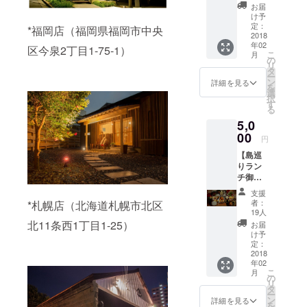
ナーで
4月30日
お届
使える
まで *画
け予
3,000円
像はイ
定：
*福岡店（福岡県福岡市中央
分の食
2018
メージ
年02
事券で
です。
区今泉2丁目1-75-1）
こ
月
す。 パ
実際の
の
リ
トロン
内容と
タ
ー
限定、
は異な
ン
詳細を見る
を
ワンド
りま
選
択
リンク
す。
す
る
無料で
5,0
プレゼ
ント！
00
円
■有効期
【島巡
限
りラン
2018年
チ御
4月30日
膳・島
まで *画
支援
土産
像はイ
者：
*札幌店（北海道札幌市北区
セット
メージ
19人
2回券】
です。
北11条西1丁目1-25）
お届
離島
実際の
け予
キッチ
内容と
定：
ンの昼
2018
は異な
年02
の看板
りま
こ
月
メ
す。
の
リ
ニュー
タ
ー
「島め
ン
詳細を見る
を