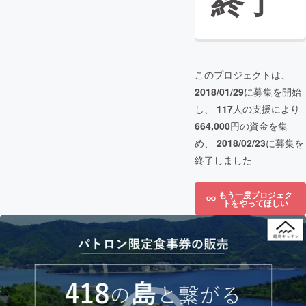
終了
このプロジェクトは、
2018/01/29
に募集を開始
し、
117
人の支援により
664,000
円の資金を集
め、
2018/02/23
に募集を
終了しました
もう一度プロジェク
トをやってほしい