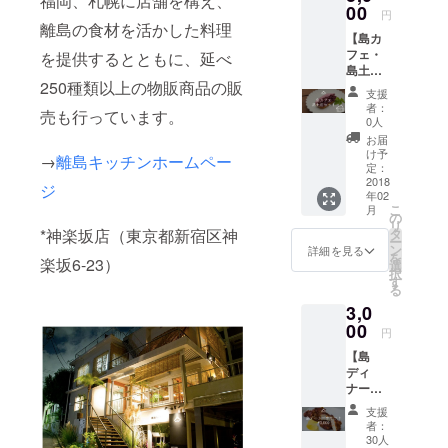
福岡、札幌に店舗を構え、
ンク付
00
円
き、さ
離島の食材を活かした料理
【島カ
らにお
フェ・
を提供するとともに、延べ
土産付
島土産
きの特
250種類以上の物販商品の販
セット
別セッ
支援
3回券】
ト！ ■
者：
売も行っています。
島の飲
有効期
0人
み物と
限
お届
おやつ
2018年
け予
→
離島キッチンホームペー
のカ
4月30日
定：
フェ
2018
まで *画
ジ
年02
セット
像はイ
こ
月
のため
メージ
の
リ
のお食
です。
*神楽坂店（東京都新宿区神
タ
ー
事券、3
実際の
ン
詳細を見る
を
楽坂6-23）
回券で
内容と
選
択
す。 パ
は異な
す
る
トロン
りま
3,0
限定、
す。
島のお
00
円
土産付
【島
きの特
ディ
別セッ
ナーチ
ト！ ■
ケット
有効期
支援
¥3,000
限
者：
】 ディ
2018年
30人