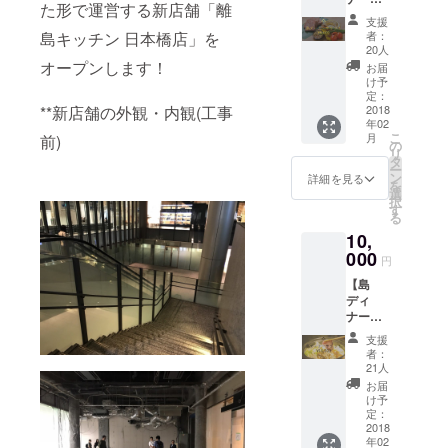
ト！ ■
た形で運営する新店舗「離
ケット
有効期
支援
¥5,000
限
者：
島キッチン 日本橋店」を
】 ディ
2018年
20人
ナーで
4月30日
オープンします！
お届
使える
まで *画
け予
5,000円
像はイ
定：
分の食
2018
**新店舗の外観・内観(工事
メージ
年02
事券で
です。
こ
月
前)
す。 パ
実際の
の
リ
トロン
内容と
タ
ー
限定、
は異な
ン
詳細を見る
を
ワンド
りま
選
択
リンク
す。
す
る
無料で
10,
プレゼ
ント！
000
円
■有効期
【島
限
ディ
2018年
ナーチ
4月30日
ケット
まで *画
支援
¥10,000
像はイ
者：
】 ディ
メージ
21人
ナーで
です。
お届
使える
実際の
け予
10,000
内容と
定：
円分の
2018
は異な
年02
食事券
りま