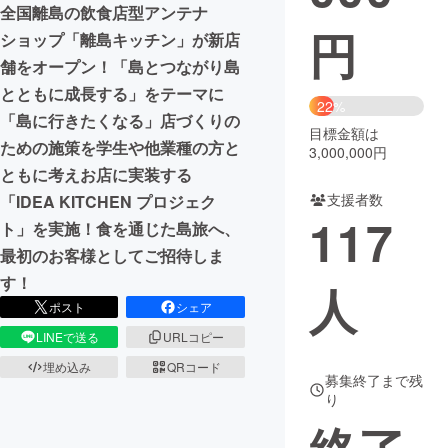
全国離島の飲食店型アンテナ
円
ショップ「離島キッチン」が新店
まちづくり・地域活性化
舗をオープン！「島とつながり島
とともに成長する」をテーマに
CAMPFIRE for Social Good
CAMPFIRE Creation
22%
「島に行きたくなる」店づくりの
CAMPFIREふるさと納税
machi-ya
コミュニティ
目標金額は
ための施策を学生や他業種の⽅と
3,000,000円
ともに考えお店に実装する
支援者数
「IDEA KITCHEN プロジェク
117
ト」を実施！食を通じた島旅へ、
最初のお客様としてご招待しま
す！
人
ポスト
シェア
LINEで送る
URLコピー
埋め込み
QRコード
募集終了まで残
り