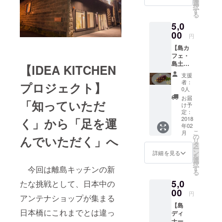
ぐりラ
選
択
ンチ御
す
る
膳」の
5,0
食事
券、お
00
円
得な2回
【島カ
券で
フェ・
す。 パ
島土産
トロン
【IDEA KITCHEN
セット
限定、
支援
5回券】
ワンド
者：
プロジェクト】
島の飲
リンク
0人
み物と
と島の
お届
「知っていただ
おやつ
お土産
け予
のカ
付き！
定：
フェ
2018
く」から「足を運
■有効期
年02
セット
限
こ
月
のため
2018年
の
んでいただく」へ
リ
のお食
4月30日
タ
ー
事券、5
まで *画
ン
詳細を見る
を
回券で
像はイ
選
択
す。 パ
メージ
す
今回は離島キッチンの新
る
トロン
です。
5,0
限定、
たな挑戦として、日本中の
実際の
島のお
00
内容と
円
アンテナショップが集まる
土産付
は異な
【島
きの特
りま
日本橋にこれまでとは違っ
ディ
別セッ
す。
ナーチ