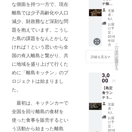
をオープン
な側面を持つ一方で、現在
チ御
します！！
膳・島
支援
離島では少子高齢化や人口
土産
このアカウ
者：
セッ
8人
減少、財政難など深刻な問
ントは、離
ト】 離
お届
島キッチン
島キッ
け予
題を抱えています。こうし
チンの
定：
新店舗のス
昼の看
2018
た島の課題をなんとかしな
タッフ、山
年02
板メ
こ
月
ければ！という思いから全
ニュー
崎を中心に
の
リ
「島め
タ
企画・運営
ー
国の有人離島と繋がり、共
ぐりラ
ン
詳細を見る
を
に携わるメ
ンチ御
選
に地域を盛り上げて行くた
択
膳」の
す
ンバーで
る
食事券
めに「離島キッチン」のプ
作ったアカ
3,0
です。
ウントで
パトロ
00
ロジェクトは始まりまし
円
ン限
す。興味を
【島定
定、ワ
た。
お持ちいた
食ラン
ンドリ
チ 3回
ンクと
だけたら是
最初は、キッチンカーで
券】 島
島のお
支援
非、
食材を
土産付
者：
全国を回り離島の食材を
Facebook
使った
き！ ■
4人
定食ラ
有効期
ページにも
お届
使った食事を販売するとい
ンチの
限
け予
遊びに来て
食事
2018年
定：
う活動から始まった離島
券、3回
2018
ください！
4月30日