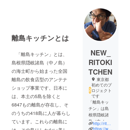
離島キッチンとは
NEW_
「離島キッチン」とは、
RITOKI
島根県隠岐諸島（中ノ島）
TCHEN
の海士町から始まった全国
離島の飲食店型のアンテナ
東京都
初めてのプ
ショップ事業です。日本に
ロジェクト
は、本土の5島を除くと
です
「離島キッ
6847もの離島が存在し、そ
チン」は島
のうちの418島に人が暮らし
根県隠岐諸
ています。これらの離島に
島（中ノ
http://ritokitchen.com/
島）の海士
https://www.facebook.com/ritokitchen/
は、その島にしかない美し