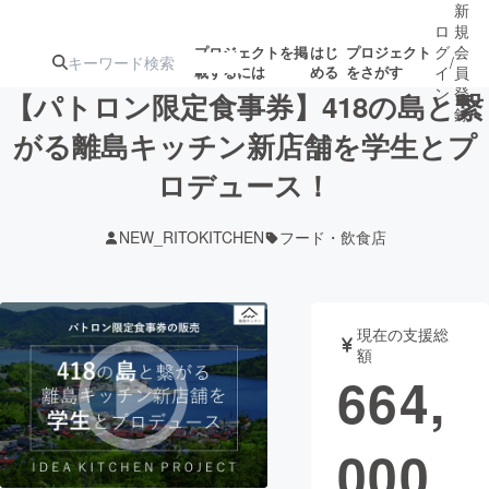
新
ロ
規
グ
会
プロジェクトを掲
はじ
プロジェクト
/
載するには
める
をさがす
イ
員
ン
登
【パトロン限定食事券】418の島と繋
録
がる離島キッチン新店舗を学生とプ
ロデュース！
人気のプロ
注目のリ
注目の新着プロ
募集終了が近いプ
もうすぐ公開
ジェクト
ターン
ジェクト
ロジェクト
されます
NEW_RITOKITCHEN
フード・飲食店
アート・写真
音楽
現在の支援総
テクノロジー・ガジェット
ゲーム・サ
額
664,
映像・映画
書籍・雑誌
000
ビジネス・起業
チャレンジ