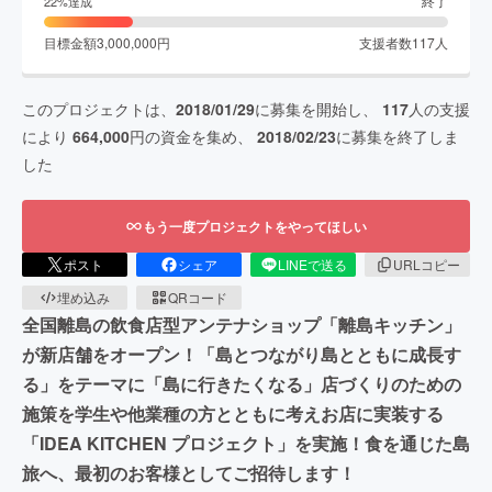
終了
22
%達成
目標金額
3,000,000
円
支援者数
117
人
このプロジェクトは、
2018/01/29
に募集を開始し、
117
人の支援
により
664,000
円の資金を集め、
2018/02/23
に募集を終了しま
した
もう一度プロジェクトをやってほしい
ポスト
シェア
LINEで送る
URLコピー
埋め込み
QRコード
全国離島の飲食店型アンテナショップ「離島キッチン」
が新店舗をオープン！「島とつながり島とともに成長す
る」をテーマに「島に行きたくなる」店づくりのための
施策を学生や他業種の⽅とともに考えお店に実装する
「IDEA KITCHEN プロジェクト」を実施！食を通じた島
旅へ、最初のお客様としてご招待します！