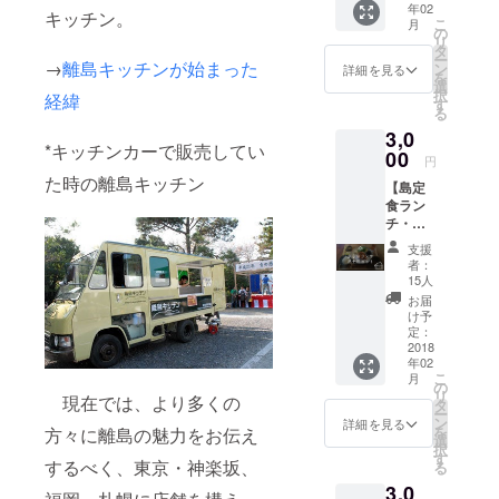
年02
券で
まで *画
キッチン。
スタッフの
こ
月
す。 パ
像はイ
の
リ
紹介や島の
トロン
メージ
タ
ー
限定、
→
離島キッチンが始まった
です。
ン
魅力、食材
詳細を見る
を
各回ワ
実際の
選
などの情報
択
経緯
ンドリ
内容と
す
る
発信も行っ
ンク付
は異な
3,0
き！ ■
りま
ていきま
*キッチンカーで販売してい
有効期
00
す。
円
す！
限
た時の離島キッチン
【島定
2018年
食ラン
4月30日
チ・島
まで *画
土産
像はイ
支援
セット
メージ
者：
2回券】
です。
15人
島食材
実際の
お届
を使っ
内容と
け予
た定食
は異な
定：
ランチ
2018
りま
年02
の食事
す。
こ
月
券、2回
の
リ
現在では、より多くの
券で
タ
ー
す。 パ
ン
詳細を見る
を
方々に離島の魅力をお伝え
トロン
選
択
限定で
す
するべく、東京・神楽坂、
る
各回ワ
3,0
ンドリ