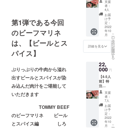
支援
BEEF
g 1枚
者：
BBQ
・ＴＯ
4人
セット
ＭＭＹ
お届
16000
ＢＥＥ
け予
第1弾である今回
・
Ｆ自家
定：
TOMMY
2022
製 6種
のビーフマリネ
年10
BEEFの
のハー
こ
月
ビーフ
ブソル
の
リ
マリネ
は、【ビールとス
ト１０
タ
ー
【ビー
０g ・
ン
詳細を見る
を
ル】
ビーフ
選
パイス】
択
150ｇを
マリネ
す
る
2つ ・
サン
22,
しろい
ド オ
し牛厚
000
リジナ
ぷりっぷりの牛肉から溢れ
円
切り
ルレシ
【4-5人
出すビールとスパイスが染
サーロ
ピ動画
前】特
インス
・希少
み込んだ肉汁をご堪能して
注
テーキ
部位45
TOMMY
300ｇを
部位記
支援
いただきます
BEEF
2枚 ・
載の
者：
BBQ
ＴＯＭ
リーフ
7人
セット
ＭＹＢ
レット
お届
TOMMY BEEF
16000
ＥＥＦ
TOMMY
け予
・
自家
定：
BEEFの
のビーフマリネ
ビール
TOMMY
2022
製 6種
ビーフ
年10
BEEFの
のハー
とスパイス編 しろ
マリネ
こ
月
ビーフ
ブソル
の
より1番