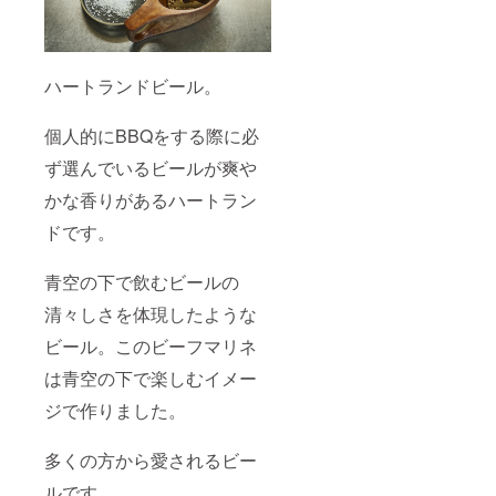
厚切り
ＢＱの
サーロ
新定
インス
番！万
テーキ
能ソル
ハートランドビール。
300ｇを
ト！
3枚 網
ビーフ
焼き推
マリネ
個人的にBBQをする際に必
奨 ！
【ビー
贅沢な
ル】で
ず選んでいるビールが爽や
ＢＢＱ
つくる
を演出
オリジ
かな香りがあるハートラン
致しま
ナルレ
す。 自
シピ動
ドです。
家製6種
画の限
のスパ
定公
イスソ
青空の下で飲むビールの
開！ お
ルト100
届け予
清々しさを体現したような
ｇ
定 10
キャン
月予定
ビール。このビーフマリネ
プやＢ
ＢＱの
は青空の下で楽しむイメー
新定
番！万
ジで作りました。
能ソル
ト！
ビーフ
多くの方から愛されるビー
マリネ
ルです。
【ビー