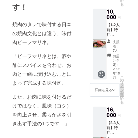
新パッ
んだ肉
す
る
す！
ケージ
汁をご
10,
TOMMY
堪能下
BEEFの
000
さい。
円
ビーフ
お届け
焼肉のタレで味付する日本
【1-2人
マリネ
予定
前】特
より1番
10月予
の焼肉文化とは違う、味付
注
人気の
定
TOMMY
【ビー
肉ビーフマリネ。
支援
BEEF
ル】を1
者：
BBQ
つ。 ぷ
7人
セット
りっぷ
「ビーフマリネとは、酒や
お届
10000
りの牛
け予
・
酢にスパイスを合わせ、お
肉に溢
定：
TOMMY
2022
れ出す
肉と一緒に漬け込むことに
年10
BEEFの
ビール
こ
月
ビーフ
とスパ
の
よって完成する味付肉。
リ
マリネ
イスが
タ
ー
【ビー
染み込
ン
詳細を見る
を
ル】 １
んだ肉
選
また、お肉に味を付けるだ
択
５０
汁をご
す
る
ｇ 1つ
堪能下
けではなく、風味（コク）
16,
・しろ
さい。
いし牛
000
を向上させ、柔らかさを引
お届け
円
厚切り
予定
【2-3人
き出す手法の1つです。」
サーロ
10月予
前】特
インス
定
注
テーキ
TOMMY
３００