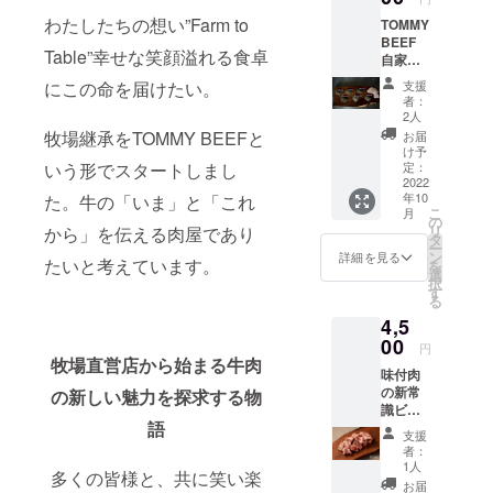
敬意を深
わたしたちの想い”Farm to
TOMMY
め、
BEEF
“FARM TO
Table”幸せな笑顔溢れる食卓
自家
製 6種
TABLE”の思
支援
にこの命を届けたい。
のスパ
者：
考につなが
イスソ
2人
りました。
ルト
牧場継承をTOMMY BEEFと
お届
100ｇ
牛をとりま
け予
ただい
定：
いう形でスタートしまし
く「今」と
まパッ
2022
年10
「これか
た。牛の「いま」と「これ
ケージ
こ
月
リ
の
ら」に向き
リ
から」を伝える肉屋であり
ニュー
タ
合い、
ー
アル
ン
詳細を見る
たいと考えています。
を
中！ ・
この店を起
選
択
希少部
す
点にスター
る
位45部
トする牧場
4,5
位記載
のリー
00
継承の道の
円
フレッ
牧場直営店から始まる牛肉
りを
味付肉
ト付 牛
の新常
まちの片隅
肉の魅
の新しい魅力を探求する物
識ビー
力は、
から伝える
語
フマリ
お肉だ
支援
肉屋であり
ネ
けでは
者：
【ビー
語れな
たいです。
1人
多くの皆様と、共に笑い楽
ル】 １
い。 6
お届