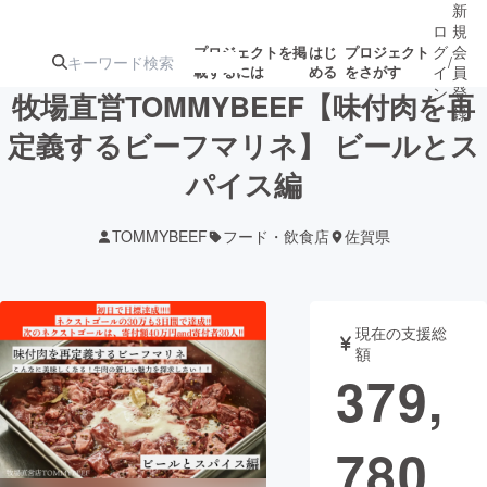
新
ロ
規
グ
会
プロジェクトを掲
はじ
プロジェクト
/
載するには
める
をさがす
イ
員
ン
登
牧場直営TOMMYBEEF【味付肉を再
録
定義するビーフマリネ】 ビールとス
パイス編
人気のプロ
注目のリ
注目の新着プロ
募集終了が近いプ
もうすぐ公開
ジェクト
ターン
ジェクト
ロジェクト
されます
TOMMYBEEF
フード・飲食店
佐賀県
アート・写真
音楽
現在の支援総
テクノロジー・ガジェット
ゲーム・サ
額
379,
映像・映画
書籍・雑誌
780
ビジネス・起業
チャレンジ