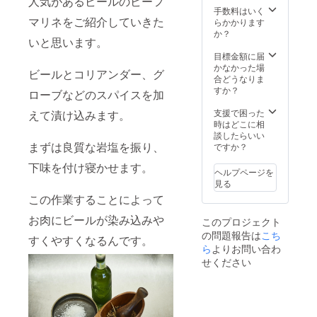
人気があるビールのビーフ
ピ動画
ビール
手数料はいく
す。 自
・希少
マリネをご紹介していきた
とスパ
らかかります
家製6種
部位45
イスが
か？
のスパ
いと思います。
部位記
染み込
イスソ
載の
んだ肉
目標金額に届
ルト100
リーフ
汁をご
かなかった場
ｇ
ビールとコリアンダー、グ
レット
堪能下
合どうなりま
キャン
TOMMY
さい。
すか？
プやＢ
ローブなどのスパイスを加
BEEFの
厚切り
ＢＱの
ビーフ
サーロ
支援で困った
新定
えて漬け込みます。
マリネ
インス
時はどこに相
番！万
より1番
テーキ
談したらいい
能ソル
人気の
まずは良質な岩塩を振り、
300ｇを
ですか？
ト！
【ビー
2枚 網
ビーフ
下味を付け寝かせます。
ル】を3
焼き推
マリネ
ヘルプページを
つ。 ぷ
奨 ！
【ビー
見る
りっぷ
贅沢な
ル】で
この作業することによって
りの牛
ＢＢＱ
つくる
肉に溢
を演出
オリジ
お肉にビールが染み込みや
このプロジェクト
れ出す
致しま
ナルレ
の問題報告は
こち
ビール
す。 自
シピ動
すくやすくなるんです。
とスパ
ら
よりお問い合わ
家製6種
画の限
イスが
のスパ
定公
せください
染み込
イスソ
開！ お
んだ肉
ルト100
届け予
汁をご
ｇ
定 10
堪能下
キャン
月予定
さい。
プやＢ