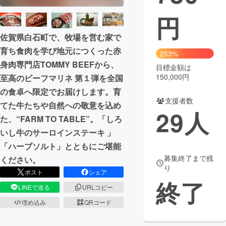
円
まちづくり・地域活性化
佐賀県白石町で、牧場を営む家で
育ち食肉を学び地元につくった赤
CAMPFIRE for Social Good
CAMPFIRE Creation
253%
身肉専門店TOMMY BEEFから、
CAMPFIREふるさと納税
machi-ya
コミュニティ
目標金額は
150,000円
至高のビーフマリネ 第１弾を全国
の食卓へ限定でお届けします。育
支援者数
てた牛たちや自然への敬意を込め
29
人
た、“FARM TO TABLE”。「しろ
いし牛のサーロインステーキ 」
「ハーブソルト」とともにご堪能
募集終了まで残
ください。
り
ポスト
シェア
終了
LINEで送る
URLコピー
埋め込み
QRコード