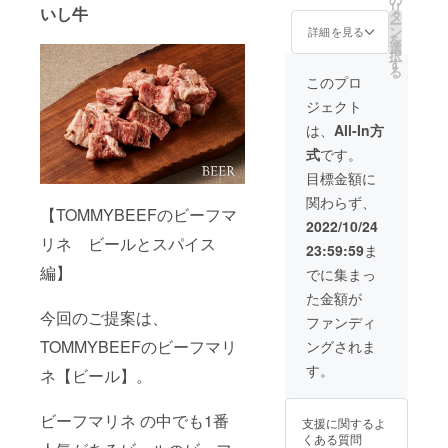
リ
いし牛
マリネ
ト１０
タ
人気の
ー
【ビー
０g ・
ン
【ビー
詳細を見る
を
ル】
ビーフ
選
ル】を1
択
150ｇを
マリネ
す
つ。 ぷ
る
3つ ・
サン
りっぷ
このプロ
しろい
ド オ
りの牛
ジェクト
し牛厚
リジナ
肉に溢
切り
ルレシ
れ出す
は、
All-In方
サーロ
ピ動画
ビール
式
です。
インス
・希少
とスパ
テーキ
部位45
イスが
目標金額に
300ｇを
部位記
染み込
関わらず、
3枚 ・
載の
んだ肉
【TOMMYBEEFのビーフマ
ＴＯＭ
リーフ
汁をご
2022/10/24
ＭＹＢ
レット
堪能下
リネ ビールとスパイス
23:59:59
ま
ＥＥＦ
TOMMY
さい。
自家
BEEFの
編】
厚切り
でに集まっ
製 6種
ビーフ
サーロ
た金額が
のハー
マリネ
インス
今回のご提案は、
ブソル
より1番
テーキ
ファンディ
ト１０
人気の
300ｇ
TOMMYBEEFのビーフマリ
ングされま
０g ・
【ビー
網焼き
ビーフ
ル】を2
推
す。
ネ【ビール】。
マリネ
つ。 ぷ
奨 ！
サン
りっぷ
贅沢な
ド オ
りの牛
ＢＢＱ
ビーフマリネ の中でも1番
支援に関するよ
リジナ
肉に溢
を演出
くある質問
ルレシ
れ出す
致しま