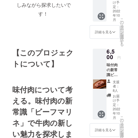
個
種類の
け予
しみながら探求したいで
１５０g
スパイ
定：
・希少
2022
スと上
す！
年10
部位45
質な岩
こ
月
部位記
塩をオ
の
リ
載の
リジナ
タ
ー
リーフ
ルで配
ン
詳細を見る
を
レット
合して
選
択
付 ・新
いま
す
る
パッ
す。 牛
【このプロジェク
6,5
ケージ
肉はも
TOMMY
00
ちろ
円
BEEFの
ん、
トについて】
味付肉
ビーフ
豚、
の新常
マリネ
鳥、魚
識ビー
より1番
にも相
フマリ
人気の
性が良
支援
ネ
【ビー
い万能
者：
味付肉について考
【ビー
ル】を1
ソルト
8人
ル】 2
つ。 ぷ
です。
お届
える。味付肉の新
個
りっぷ
け予
300g ・
りの牛
定：
希少部
2022
常識「ビーフマリ
肉に溢
年10
位45部
れ出す
こ
月
位記載
ビール
の
ネ」で牛肉の新し
リ
のリー
とスパ
タ
ー
フレッ
イスが
ン
詳細を見る
い魅力を探求しま
を
ト付 ・
染み込
選
択