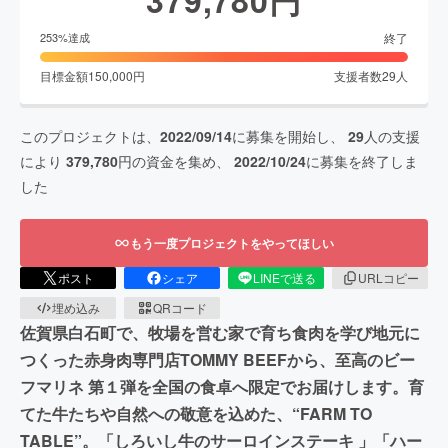
終了
253
%達成
目標金額
150,000
円
支援者数
29
人
このプロジェクトは、
2022/09/14
に募集を開始し、
29
人の支援
により
379,780
円の資金を集め、
2022/10/24
に募集を終了しま
した
もう一度プロジェクトをやってほしい
ポスト
シェア
LINEで送る
URLコピー
埋め込み
QRコード
佐賀県白石町で、牧場を営む家で育ち食肉を学び地元に
つくった赤身肉専門店TOMMY BEEFから、至高のビー
フマリネ 第１弾を全国の食卓へ限定でお届けします。育
てた牛たちや自然への敬意を込めた、“FARM TO
TABLE”。「しろいし牛のサーロインステーキ 」「ハー