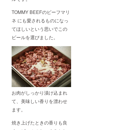
ル】で
つくる
TOMMY BEEFのビーフマリ
オリジ
ナルレ
ネ にも愛されるものになっ
シピ動
画の限
てほしいという思いでこの
定公
開！ お
ビールを選びました。
届け予
定 10
月予定
お肉がしっかり漬け込まれ
て、美味しい香りを漂わせ
ます。
焼き上げたときの香りも良