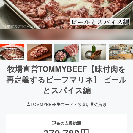
牧場直営TOMMYBEEF【味付肉を
再定義するビーフマリネ】 ビール
とスパイス編
TOMMYBEEF
フード・飲食店
佐賀県
現在の支援総額
379,780
円