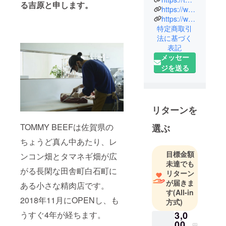
る吉原と申します。
家で育った
https://www.facebook.com/TOMMY-BEEF-Next-Challenge-104477392263188
店主・吉原
https://www.instagram.com/tommybeef1003/?hl=ja
特定商取引
龍樹が
法に基づく
食肉を学
表記
び、地元に
メッセー
つくった赤
ジを送る
身肉専門店
です。
店の母体で
ある、佐賀
リターンを
セントラル
TOMMY BEEFは佐賀県の
選ぶ
牧場の牛を
一頭丸ごと
ちょうど真ん中あたり、レ
受け入れ、
目標金額
ンコン畑とタマネギ畑が広
自らナイフ
未達でも
がる長閑な田舎町白石町に
リターン
を入れ、手
が届きま
渡す。
ある小さな精肉店です。
す
(All-in
そんな日々
2018年11月にOPENし、も
方式)
が、牛たち
3,0
うすぐ4年が経ちます。
や自然への
00
円