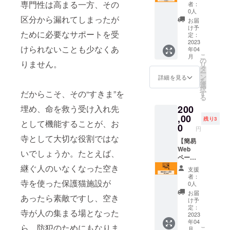
りま
泊研修
00） 〇
専門性は高まる一方、その
者：
す。 全
10人ま
研修内
0人
員を占
で（お
区分から漏れてしまったが
容：法
お届
い、代
昼、
話・座
け予
ために必要なサポートを受
表者さ
夜、朝
禅・写
定：
んをも
食付
2023
経・座
けられないことも少なくあ
年04
とに、
き） お
談会・
こ
月
いかに
寺での
作務等
の
りません。
リ
社員が
修行体
〇食
タ
ー
立ち回
験を通
事：1泊
ン
詳細を見る
を
れば会
じて個
目夕
選
択
社の運
人の成
だからこそ、その“すきま”を
食・2泊
す
る
気が上
長を通
目朝
埋め、命を救う受け入れ先
200
がるの
じ組織
食・昼
かを総
の安
,00
食・他
残り3
として機能することが、お
合的に
定・成
おやつ
0
円
占いま
長を促
等 〇研
寺として大切な役割ではな
す。
す目的
【簡易
修場
個々へ
です。
Web
所：本
いでしょうか。たとえば、
のアド
こちね
ページ
堂並び
バイス
この活
制作】
客殿
継ぐ人のいなくなった空き
支援
もいた
動を行
"ホーム
〈施設
者：
寺を使った保護猫施設が
します
なって
ページ
につい
0人
よ。 ※
いる本
作成
て〉 ・
お届
あったら素敵ですし、空き
参加さ
円寺本
サービ
客殿は
け予
れる方
堂を研
ス
和洋折
定：
寺が人の集まる場となった
全員の
修場所
「BIND
2023
衷20畳
年04
生年月
として
」にて5
×2 食
ら、防犯のためにもなりま
こ
月