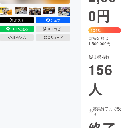
0
円
まちづくり・地域活性化
ポスト
シェア
CAMPFIRE for Social Good
CAMPFIRE Creation
LINEで送る
URLコピー
104%
CAMPFIREふるさと納税
machi-ya
コミュニティ
埋め込み
QRコード
目標金額は
1,500,000円
支援者数
156
人
募集終了まで残
り