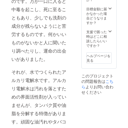
のです。万が一口に入ると
ジェク
ですの
ただき
ト終了
でとて
ます。
中毒を起こし、死に至るこ
目標金額に届
後メー
も綺麗
かなかった場
ルにて
です。
ともあり、少しでも洗剤の
合どうなりま
調整さ
※保護猫
すか？
せてい
たちと
成分が残らないようにと苦
ただき
触れ合
支援で困った
ます ※
える時
労するものです。何かいい
時はどこに相
希望に
間もあ
談したらいい
ものがないかと人に聞いた
より30
りま
ですか？
分程度
す。 ※
り調べたりし、運命の出会
の怪談
こちね
話をい
こ代表
ヘルプページを
いがありました。
たしま
でもあ
見る
す
る住職
のもと
それが、水でつくられたア
色々な
このプロジェクト
修行体
ルカリ電解水です。アルカ
の問題報告は
こち
験もし
ら
よりお問い合わ
ていた
リ電解水は汚れを落とすた
せください
だけま
めの界面活性剤が入ってい
す。修
行の合
ませんが、タンパク質や油
間に精
進料理
脂を分解する特徴がありま
をゆっ
くり味
す。頑固な油汚れやタバコ
わって