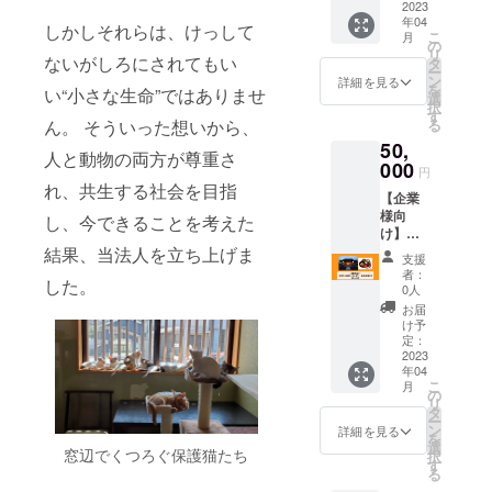
こちね
2023
す。更
年04
この活
に、何
しかしそれらは、けっして
こ
月
動を行
をどの
の
リ
なって
ないがしろにされてもい
くらい
タ
ー
いる本
どのよ
ン
詳細を見る
を
い“小さな生命”ではありませ
円寺本
うに投
選
択
堂を研
稿すべ
す
ん。 そういった想いから、
る
修場所
きかの
50,
とし
運用ア
人と動物の両方が尊重さ
て。
000
ドバイ
円
2023年
スもオ
れ、共生する社会を目指
【企業
の研修
ンライ
様向
にいか
し、今できることを考えた
ンにて
け】お
がで
実施し
堂で１
結果、当法人を立ち上げま
しょう
ます。
支援
泊研修5
か。 ※
※BtoC
者：
した。
人まで
こちね
ビジネ
0人
（お
こ代表
スオー
お届
昼、
でもあ
ナーが
け予
夜、朝
る住職
定：
対象で
食付
2023
のもと
す。" ※
年04
き） お
色々な
詳細の
こ
月
寺での
修行体
の
やりと
リ
修行体
験もし
タ
りにつ
ー
験を通
ていた
ン
いては
詳細を見る
を
じて個
だけま
選
メール
窓辺でくつろぐ保護猫たち
択
人の成
す。修
す
を送ら
る
長を通
行の合
せてい