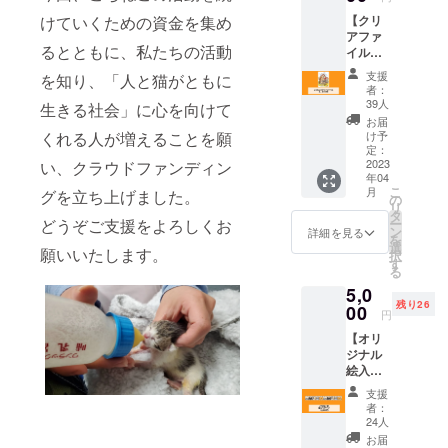
けていくための資金を集め
【クリ
アファ
るとともに、私たちの活動
イル】
"この度
支援
を知り、「人と猫がともに
開発し
者：
ている
39人
生きる社会」に心を向けて
（商品
お届
名）を
くれる人が増えることを願
け予
使用し
定：
てお掃
2023
い、クラウドファンディン
年04
除をし
こ
月
グを立ち上げました。
ている
の
リ
猫たち
タ
どうぞご支援をよろしくお
ー
の様子
ン
詳細を見る
を
を可愛
選
願いいたします。
択
らしく
す
る
イラス
5,0
トにし
残り26
たクリ
00
円
アファ
【オリ
イルで
ジナル
す。 A4
絵入り
サイズ
テー
の非売
支援
プ】
品にな
者：
"とって
りま
24人
もかわ
す。 ウ
お届