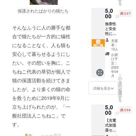
の様子
す
る
を可愛
5,0
らしく
保護されたばかりの猫たち
残り37
イラス
00
円
トにし
無香性
たレ
そんなふうに人の勝手な都
と安全
ター
性にこ
セット
合で猫たちが一方的に犠牲
だわり
です。
支援
開発さ
大切な
になることなく、人も猫も
者：
れたハ
人には
13人
ンドク
安心して暮らせるようにし
やはり
お届
リーム
文字で
け予
たい。その想いを胸に、こ
です。
何かを
定：
口に
2023
伝えた
ちねこ代表の草切が個人で
年04
入って
いも
こ
月
も安全
の。 受
の
猫の保護活動を続けてきま
リ
な天然
け取っ
タ
ー
由来の
た人が
ン
詳細を見る
したが、より多くの猫の命
を
原料で
嬉しく
選
択
作られ
なるよ
を救うために2019年9月に
す
る
ている
うなデ
5,0
立ち上げられたのが、「一
ので、
ザイン
残り36
猫や小
00
を考え
円
般社団法人こちねこ」で
さいお
まし
【充電
子様が
た。 ウ
す。
式加湿
いても
クライ
器セッ
安心し
ナのデ
ト】 充
て使用