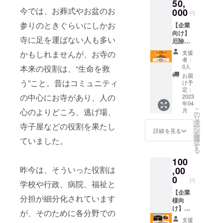
50,
じ組織
間に精
ただき
今では、お葬式やお盆のお
の安
000
進料理
ます。
円
定・成
をゆっ
※流れイ
参りのときぐらいにしかお
【企業
長を促
くり味
メー
向け】
す目的
わって
ジ：ヒ
寺に足を運ばない人も多い
厄除け
です。
みてく
アリン
祈願・
こちね
ださ
グ➔企
かもしれませんが、お寺の
支援
占いを
この活
い。 ※
画・設
者：
いたし
動を行
日時・
0人
本来の役割は、“生命を救
計➔ご
ます
なって
人数等
提案➔
お届
（所要
う”こと。昔はコミュニティ
いる本
詳細は
け予
デザイ
時間1時
円寺本
定：
メール
ン・構
の中心にお寺があり、人の
間） 予
2023
堂を研
にてや
築➔納
年04
め社員
修場所
り取り
品・コ
こ
心のよりどころ、逃げ場、
月
さん全
として
の
させて
ンサル
リ
員の生
2023年
タ
いただ
ティン
寺子屋などの役割を果たし
ー
年月日
の研修
ン
きます
詳細を見る
グ（1ヶ
を
をお知
にいか
選
ていました。
月程
択
らせい
がで
す
度）
る
ただき
しょう
事例：
100
ます。
か。 〇
とんか
昨今は、そういった役割は
星回り
,00
宿泊可
つ菊万
は固定
能日
0
円
学校や行政、病院、福祉と
のもの
数：1泊
と、
【企業
2日（初
分担が細分化されています
年々変
様向
日12：
わるも
け】お
00～翌
が、そのために各分野での
のがあ
堂で１
日14：
支援