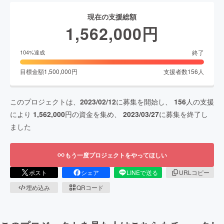
現在の支援総額
1,562,000
円
終了
104
%達成
目標金額
1,500,000
円
支援者数
156
人
このプロジェクトは、
2023/02/12
に募集を開始し、
156
人の支援
により
1,562,000
円の資金を集め、
2023/03/27
に募集を終了し
ました
もう一度プロジェクトをやってほしい
ポスト
シェア
LINEで送る
URLコピー
埋め込み
QRコード