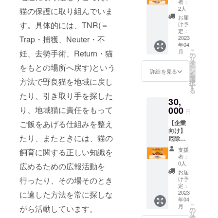
しま
実績︎
者：
載】 電
す。 ※
ウェブ
2人
猫の保護に取り組んでいま
解水の
サイ
解析士
お届
パンフ
ズ：横
す。具体的には、TNR(＝
として
け予
レット
幅～
定：
これま
Trap・捕獲、Neuter・不
に開発
2023
200px
でコー
年04
後援企
程度で
ポレー
こ
月
妊、去勢手術、Return・猫
業とし
調整
の
トサイ
リ
て名称
（デザ
タ
トから
をもとの場所へ戻す)という
ー
とロゴ
インに
ン
LP、
詳細を見る
を
を掲載
より可
選
Webメ
方法で野良猫を地域に戻し
択
しま
変しま
す
ディ
る
す。 ※
す） ※
たり、引き取り手を探した
ア、EC
30,
販売店
詳細は
サイト
設置や
り、地域猫に責任をもって
000
メール
などの
円
展示
にてや
企画か
ご飯をあげる仕組みを整え
【企業
会、販
りとり
ら構
向け】
路拡大
させて
築・運
たり、またときには、猫の
厄除け
時など
いただ
営に携
祈願・
で使
きます
わって
支援
飼育に関する正しい知識を
占いを
用。ま
きまし
者：
いたし
た、年4
0人
た。制
広めるための広報活動を
ます
回開催
作をは
お届
（所要
される
行ったり、その場そのとき
け予
じめ、
時間1時
譲渡会
定：
MEO対
間） 予
2023
に適した方法を常に探しな
場にて
策や
年04
め社員
設置・
LINE公
こ
月
がら活動しています。
さん全
配布し
の
式アカ
リ
員の生
ます。
タ