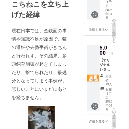
いいオ
クライ
こちねこを立ち上
け予
リジナ
ナのデ
定：
ルテー
2023
ザイ
げた経緯
年04
プ。 15
ナー作
こ
月
ミリ幅
品で
の
リ
のテー
す。"
タ
ー
プで非
ン
詳細を見る
現在日本では、金銭面の事
を
売品に
選
択
なりま
情や知識不足が原因で、猫
す
る
す ウク
の避妊や去勢手術がきちん
5,0
ライナ
のデザ
00
円
と行われず、その結果、多
イナー
【オリ
作品で
頭飼育崩壊が起きてしまっ
ジナル
す"
レター
たり、捨てられたり、殺処
セッ
支援
ト】 "こ
分となってしまう事例が、
者：
の度開
13人
発して
悲しいことにいまだにあと
お届
いる
け予
を経ちません。
（商品
定：
名）を
2023
年04
使用し
こ
月
てお掃
の
リ
除をし
タ
ー
ている
ン
詳細を見る
を
猫たち
選
択