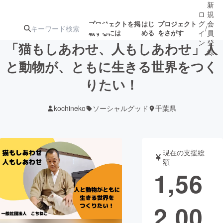
新
ロ
規
グ
会
プロジェクトを掲
はじ
プロジェクト
/
載するには
める
をさがす
イ
員
ン
登
「猫もしあわせ、人もしあわせ」人
録
と動物が、ともに生きる世界をつく
りたい！
人気のプロ
注目のリ
注目の新着プロ
募集終了が近いプ
もうすぐ公開
ジェクト
ターン
ジェクト
ロジェクト
されます
kochineko
ソーシャルグッド
千葉県
アート・写真
音楽
現在の支援総
テクノロジー・ガジェット
ゲーム・サ
額
1,56
映像・映画
書籍・雑誌
2,00
ビジネス・起業
チャレンジ