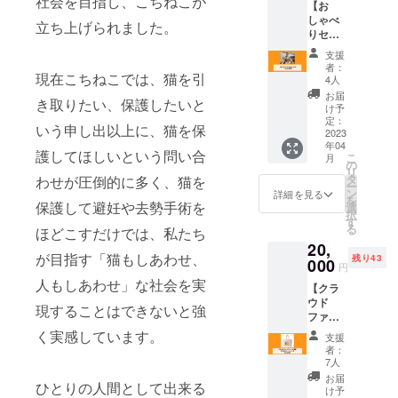
社会を目指し、こちねこが
【お
を飲ん
99.9%
しゃべ
でいる
が水
立ち上げられました。
りセッ
のか
で、残
ショ
な。
りの
支援
ン】 "代
ホット
0.1％は
者：
表が保
現在こちねこでは、猫を引
でもア
食品添
4人
護猫活
イスで
加物グ
お届
き取りたい、保護したいと
動を中
も、日
レード
け予
心にお
常の
定：
のカリ
いう申し出以上に、猫を保
話しし
2023
テーブ
ウムの
年04
ます。
ルに優
み。 洗
護してほしいという問い合
こ
月
ご自身
しさが
の
剤やア
リ
で保護
溢れま
タ
ルコー
わせが圧倒的に多く、猫を
ー
猫施設
す。 プ
ン
ル、塩
詳細を見る
を
を開設
保護して避妊や去勢手術を
レゼン
選
素など
択
したい
トにも
す
を全く
る
ほどこすだけでは、私たち
方にも
喜ばれ
含まな
20,
経験を
ます。
いの
が目指す「猫もしあわせ、
残り43
もって
000
で、
円
適切に
ペット
人もしあわせ」な社会を実
【クラ
アドバ
がいる
ウド
イスし
ご家庭
現することはできないと強
ファン
ます。
でも安
ディン
対談形
く実感しています。
心で
支援
グ限
式。時
す。 ・
者：
定】
間は1時
7人
内容量
「こち
間程
：
お届
ひとりの人間として出来る
ねこ
度。場
け予
250ml※