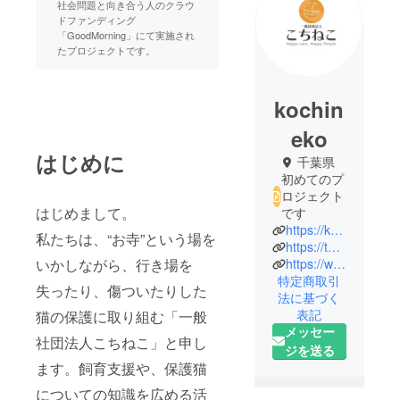
社会問題と向き合う人のクラウ
ドファンディング
「GoodMorning」にて実施され
たプロジェクトです。
kochin
eko
はじめに
千葉県
初めてのプ
ロジェクト
はじめまして。
です
https://kochineko.or.jp/
私たちは、“お寺”という場を
https://twitter.com/kochikochicat
いかしながら、行き場を
https://www.youtube.com/channel/UCNus91fIXNPgQK3EmB6i5uA
特定商取引
失ったり、傷ついたりした
法に基づく
表記
猫の保護に取り組む「一般
メッセー
社団法人こちねこ」と申し
ジを送る
ます。飼育支援や、保護猫
についての知識を広める活