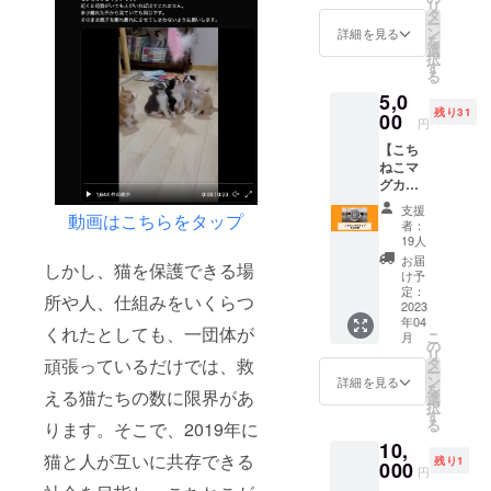
リ
病気や
タ
ー
不調の
ン
詳細を見る
を
原因に
選
択
なりま
す
る
す。 そ
5,0
んな猫
残り31
がいる
00
円
家庭で
【こち
も安心
ねこマ
してお
グカッ
掃除や
プ】 使
除菌、
支援
動画はこちらをタップ
いやす
消臭に
者：
い
使うこ
19人
350ml
とがで
お届
しかし、猫を保護できる場
のこち
きるハ
け予
ねこ限
イパ
定：
所や人、仕組みをいくらつ
定マグ
2023
ワーの
年04
カップ
電解水
くれたとしても、一団体が
こ
月
です。
です。
の
リ
シンプ
猫のお
タ
頑張っているだけでは、救
ー
ルで使
トイレ
ン
詳細を見る
を
いやす
える猫たちの数に限界があ
掃除も
選
択
い大き
ラクラ
す
る
ります。そこで、2019年に
さ。 こ
クにな
10,
ちねこ
りま
猫と人が互いに共存できる
残り1
の猫た
000
す。 原
円
ちは何
料は