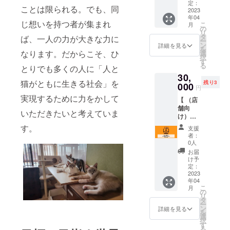
トート
所は指
定：
サイズ
ことは限られる。でも、同
バッ
2023
定でき
W70m
年04
ク」 サ
ます。"
m×D50
じ想いを持つ者が集まれ
こ
月
イズは
※詳細の
の
mm×H2
リ
W46✕H
やりと
タ
ば、一人の力が大きな力に
10mm
ー
32✕D1
りにつ
ン
詳細を見る
・スプ
を
4で、日
いては
なります。だからこそ、ひ
選
レーボ
択
常的に
メール
す
トル ・
る
とりでも多くの人に「人と
も使い
を送ら
使途、
30,
やすい
せてい
使い
猫がともに生きる社会」を
残り3
大きさ
000
ただき
方：猫
円
です。
ます。
用トイ
実現するために力をかして
【 （店
コン
レなど
舗向
サート
のネコ
いただきたいと考えていま
け）
やイベ
用品の
Web集
ントな
す。
洗浄、
支援
客アド
どの荷
者：
除菌、
バイ
物が多
0人
消臭 ・
ス】
いとき
お届
使用期
"Web業
や、
け予
限：開
界在籍
ちょっ
定：
封後6ヶ
10年以
2023
とした
月以内
年04
上の
旅行に
を推奨
こ
月
Webプ
も。 も
の
・製造
リ
ラン
ちろん
タ
元：未
ー
ナーが
普段の
ン
詳細を見る
来ラボ
を
Google
お出か
選
株式会
択
マイビ
けや通
す
社
る