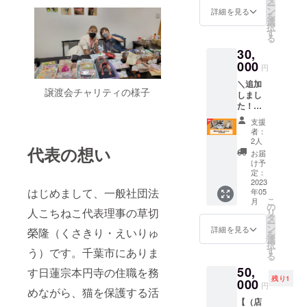
ウント
ー
年月日
※横幅～
ン
詳細を見る
の構
を
をお知
30mm
選
築・運
択
らせい
程度で
す
用代行
る
ただき
調整
など幅
30,
ます。
（デザ
広く対
星回り
000
インに
応可能
円
は固定
より可
で
＼追加
のもの
変しま
す。
譲渡会チャリティの様子
しまし
と、
す） ※
事例：
た！／
年々変
詳細は
とんか
【動物
わるも
メール
つ菊万
支援
の絵を
のがあ
にてや
者：
描いて
りま
りとり
2人
代表の想い
もらえ
す。 全
させて
お届
る】 こ
員を占
いただ
け予
ちねこ
い、代
定：
きます
デザイ
2023
表者さ
はじめまして、一般社団法
年05
ナー、
んをも
こ
月
ウクラ
とに、
の
人こちねこ代表理事の草切
リ
イナ出
いかに
タ
ー
身カテ
社員が
ン
詳細を見る
榮隆（くさきり・えいりゅ
を
リナス
立ち回
選
択
テルマ
れば会
す
う）です。千葉市にありま
る
クフが
社の運
50,
あなた
す日蓮宗本円寺の住職を務
気が上
残り1
の猫
000
がるの
円
めながら、猫を保護する活
ちゃん
かを総
【（店
（他の
合的に