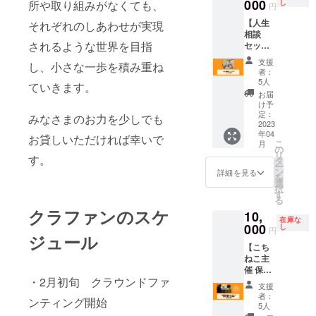
おやつ
ん） ・
の安
000
た建物
所や取り組みがなくても、
し
円
等 〇研
素材は
定・成
ですの
【人生
それぞれのしあわせが実現
修場
ご提供
長を促
でとて
相談
所：本
頂きま
す目的
も綺麗
されるような世界を目指
セッ
堂並び
す。
です。
です。
ショ
客殿
（原稿
こちね
※保護猫
支援
し、小さな一歩を積み重ね
ン】 "代
〈施設
写真含
この活
たちと
者：
表が豊
につい
む） ・
動を行
触れ合
5人
ていきます。
富な仏
て〉 ・
5ページ
なって
える時
お届
道修業
客殿は
+お問い
いる本
間もあ
け予
経験を
和洋折
合わせ
円寺本
定：
りま
みなさまのお力を少しでも
もって
2023
衷20畳
ページ
堂を研
す。 ※
年04
人生相
×2 食
・修正
修場所
お貸しいただければ幸いで
こちね
こ
月
談や行
事・休
は1回ま
として
の
こ代表
リ
す。
動指針
憩・就
で ※ヒ
2023年
タ
でもあ
ー
をお話
寝場所
アリン
の研修
ン
る住職
詳細を見る
を
ししま
となり
グシー
にいか
選
のもと
択
すよ。
ます ・
トに記
がで
す
色々な
る
対談形
就寝時
載され
しょう
修行体
クラファンのスケ
10,
式。時
は男女
ている
か。 〇
験もし
在庫な
間は1時
000
別 ・寝
内容で
宿泊可
し
ていた
円
ジュール
間程
具は貸
制作す
能日
だけま
【こち
度。場
布団 ・
るため
数：1泊
す。修
ねこ主
所は指
トイレ
記入頂
2日（初
行の合
催 保護
定でき
は男女
いてい
日12：
間に精
・2月初旬 クラウンドファ
猫譲渡
ます。"
別 ・お
た内容
00～翌
進料理
支援
会のチ
※詳細の
風呂は
と大き
日14：
をゆっ
者：
ンティング開始
ラシに
やりと
近隣の
く異る
00） 〇
5人
くり味
協賛企