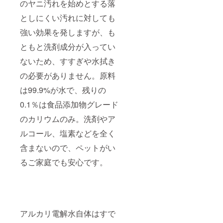
みてく
のヤニ汚れを始めとする落
ださ
としにくい汚れに対しても
い。 ※
日時・
強い効果を発しますが、も
人数等
詳細は
ともと洗剤成分が入ってい
メール
にてや
ないため、すすぎや水拭き
り取り
させて
の必要がありません。原料
いただ
は99.9%が水で、残りの
きま
す。 ※
0.1％は食品添加物グレード
ご予約
はプロ
のカリウムのみ。洗剤やア
ジェク
ト終了
ルコール、塩素などを全く
後メー
ルにて
含まないので、ペットがい
調整さ
せてい
るご家庭でも安心です。
ただき
ます。
※希望に
より30
分程度
の怪談
アルカリ電解水自体はすで
話をい