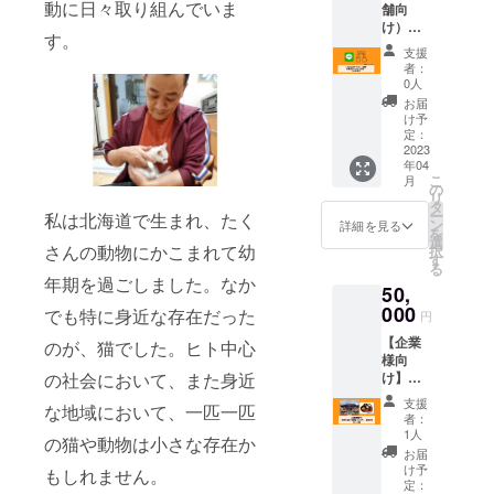
動に日々取り組んでいま
舗向
動物で
占いま
け）
も可）
す。
す。
LINE公
を油絵
個々へ
支援
式アカ
でお描
のアド
者：
ウント
きしま
バイス
0人
構築＆
す。一
もいた
お届
運用ア
生の思
します
け予
ドバイ
い出を
定：
よ。 ※
ス付
2023
形に残
参加さ
年04
き】 "リ
しま
れる方
こ
月
ピート
す。
の
全員の
リ
率を向
タ
生年月
ー
私は北海道で生まれ、たく
上させ
ン
日を備
詳細を見る
を
売上を
選
考欄に
さんの動物にかこまれて幼
択
安定さ
す
ご記入
る
せるた
くださ
年期を過ごしました。なか
50,
めの戦
い
略的な
000
でも特に身近な存在だった
円
LINE公
【企業
式アカ
のが、猫でした。ヒト中心
様向
ウント
の社会において、また身近
け】お
の初回
堂で日
設定や
支援
な地域において、一匹一匹
帰り研
クリエ
者：
修10人
イティ
1人
の猫や動物は小さな存在か
まで
ブをご
お届
（昼食
用意い
け予
もしれません。
つき）
たしま
定：