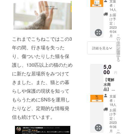
ザイ
支援
電式の
できま
ナー作
者：
小型加
す。
品で
14人
湿器、
す。"
お届
100ml
け予
サイズ
定：
の電解
2023
年04
水スプ
こ
月
レー、
これまでこちねこではこの3
の
リ
1000ml
タ
ー
年の間、行き場を失った
の電解
ン
詳細を見る
を
水パッ
選
択
り、傷ついたりした猫を保
クの
す
る
セット
護し、130匹以上の猫のため
5,0
品で
す。 電
00
に新たな居場所をみつけて
円
解水を
【電解
小型加
きました。また、猫との暮
水商
湿器で
品】 猫
噴霧す
らしや保護の現状を知って
達は人
ると消
支援
もらうためにSNSを運用し
間が使
臭効果
者：
う化学
があ
18人
たりなど、定期的な情報発
物質が
り、周
お届
苦手
囲を清
け予
信も続けています。
で、洗
潔に保
定：
剤や消
2023
つこと
年06
臭剤を
ができ
こ
月
使うと
ます。
の