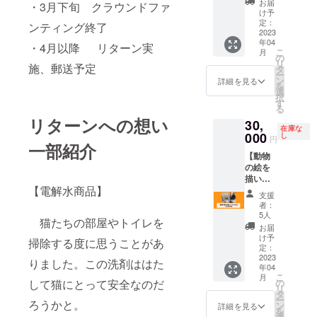
りにつ
施設利
変更
研修内
わって
お届
・3月下旬 クラウンドファ
業ロゴ
いては
用 ・
（変更
容：法
け予
みてく
の掲
メール
定：
WiFi（
に1時間
話・座
ンティング終了
ださ
載】 年
2023
を送ら
有線
以上か
禅・写
い。 ※
年04
に4回開
せてい
・4月以降 リターン実
も）環
かるよ
経・座
日時・
こ
月
催され
ただき
の
境あり
うなも
談会・
人数等
リ
施、郵送予定
る保護
ます。
タ
・駐車
の）は
作務等
詳細は
ー
猫譲渡
ン
場有
お受け
〇食
詳細を見る
メール
を
会のチ
選
（10
できな
事：1泊
にてや
択
ラシに
す
台） ※
い可能
目夕
り取り
る
企業ま
平成28
性がご
食・2泊
させて
リターンへの想い
30,
たは店
年に新
ざいま
目朝
いただ
在庫な
舗のロ
000
し
築され
す。" ※
食・昼
きま
円
一部紹介
ゴを協
た建物
流れイ
食・他
す。 ※
【動物
賛企業
ですの
メー
おやつ
ご予約
の絵を
として
でとて
ジ：お
等 〇研
はプロ
描いて
掲載い
も綺麗
打ち合
修場
ジェク
【電解水商品】
もらえ
たしま
です。
わせ➔
所：本
ト終了
支援
る】 "こ
す。 ※
※保護猫
デザイ
堂並び
者：
後メー
ちねこ
チラシ
5人
たちと
ンテン
客殿
ルにて
猫たちの部屋やトイレを
デザイ
サイ
触れ合
プレー
〈施設
お届
調整さ
ナー、
ズ：A4
け予
える時
トご選
につい
せてい
掃除する度に思うことがあ
ウクラ
※ロゴサ
定：
間もあ
択➔ヒ
て〉 ・
ただき
イナ出
2023
イズ：
りました。この洗剤ははた
りま
アリン
客殿は
ます。
年04
身カテ
横幅～
す。※こ
グシー
和洋折
※希望に
こ
月
リナス
30mm
して猫にとって安全なのだ
の
ちねこ
トご記
衷20畳
より30
リ
テルマ
程度で
タ
代表で
入➔構
×2 食
分程度
ー
ろうかと。
クフが
調整
ン
詳細を見る
もある
築➔納
事・休
の怪談
を
あなた
（デザ
選