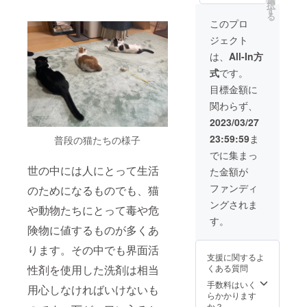
住職の
品（1ヶ
憩・就
話をい
択
の猫
インに
す
もと
月程
寝場所
たしま
る
ちゃん
より可
このプロ
色々な
度）
となり
す。
（他の
変しま
修行体
ます ・
ジェクト
動物で
す） ※
験もし
就寝時
も可）
詳細の
は、
All-In方
ていた
は男女
を油絵
やりと
だけま
別 ・寝
式
です。
でお描
りにつ
す。修
具は貸
きしま
いては
目標金額に
行の合
布団 ・
す。一
メール
間に精
トイレ
関わらず、
生の思
を送ら
進料理
は男女
い出を
せてい
2023/03/27
をゆっ
別 ・お
形に残
ただき
くり味
風呂は
23:59:59
ま
普段の猫たちの様子
しま
ます。
わって
近隣の
す。"
でに集まっ
みてく
施設利
※2月か
ださ
用 ・
世の中には人にとって生活
た金額が
ら絵の
い。 ※
WiFi（
打ち合
ファンディ
日時・
有線
のためになるものでも、猫
わせ、
人数等
も）環
ングされま
お渡し
や動物たちにとって毒や危
詳細は
境あり
は3月予
す。
メール
・駐車
定。詳
険物に値するものが多くあ
にてや
場有
細のや
り取り
（10
ります。その中でも界面活
りとり
させて
台） ※
支援に関するよ
につい
いただ
平成28
性剤を使用した洗剤は相当
くある質問
ては
きます
年に新
メール
手数料はいく
※ご予約
築され
用心しなければいけないも
を送ら
らかかります
はプロ
た建物
せてい
か？