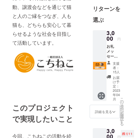
動、譲渡会などを通じて猫
リターンを
と人のご縁をつなぎ、人も
選ぶ
猫も、どちらも安心して暮
3,0
らせるような社会を目指し
00
円
て活動しています。
お礼
メッ
セージ
とラン
支援
ダムで
者：
保護猫
15人
たちの
お届
画像を
け予
送信さ
定：
せてい
2023
年04
ただき
こ
月
ます。
の
リ
このプロジェクト
タ
ー
ン
詳細を見る
を
で実現したいこと
選
択
す
る
3,0
残り11
今回、こちねこの活動を続
00
円