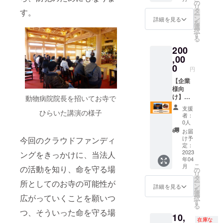
日を備
2023年
ページ
事・休
の
リ
考欄に
の研修
の簡易
憩・就
タ
す。
ー
ご記入
にいか
ホーム
寝場所
ン
詳細を見る
を
くださ
がで
ページ
となり
選
択
い
しょう
を制作
ます ・
す
る
か。 〇
しま
就寝時
200
宿泊可
す。 ・
は男女
能日
別途
,00
別 ・寝
数：1泊
BINDの
具は貸
0
円
2日（初
利用料
布団 ・
日12：
が発生
【企業
トイレ
00～翌
します
様向
は男女
日14：
3278円/
け】お
動物病院院長を招いてお寺で
別 ・お
00） 〇
月（税
堂で１
風呂は
支援
ひらいた講演の様子
研修内
込） ・
泊研修
近隣の
者：
容：法
テンプ
20人ま
施設利
0人
話・座
レート
で（お
用 ・
お届
禅・写
からの
昼、
WiFi（
け予
今回のクラウドファンディ
経・座
選択 ・
夜、朝
有線
定：
談会・
ディレ
食付
2023
ングをきっかけに、当法人
も）環
年04
作務等
クショ
き） お
境あり
こ
月
の活動を知り、命を守る場
〇食
ンなし
寺での
・駐車
の
リ
事：1泊
（電話
修行体
場有
タ
ー
所としてのお寺の可能性が
目夕
やメー
験を通
（10
ン
詳細を見る
を
食・2泊
ルでの
じて個
台） ※
選
広がっていくことを願いつ
択
目朝
ご対応
人の成
平成28
す
る
食・昼
はあり
長を通
年に新
つ、そういった命を守る場
10,
食・他
ませ
じ組織
築され
在庫な