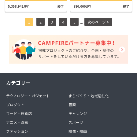
5,358,942JPY
終了
780,000JPY
終了
...
1
2
3
4
5
次のページ >
カテゴリー
テクノロジー・ガジェット
まちづくり・地域活性化
プロダクト
音楽
フード・飲食店
チャレンジ
アニメ・漫画
スポーツ
ファッション
映像・映画