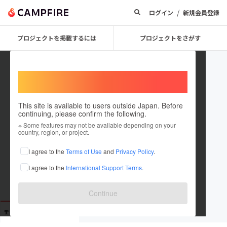
/
ログイン
新規会員登録
プロジェクトを掲載するには
プロジェクトをさがす
Welcome,
International users
This site is available to users outside Japan. Before
continuing, please confirm the following.
astoro_sasa
※ Some features may not be available depending on your
country, region, or project.
これまでに212回支援しています
I agree to the
Terms of Use
and
Privacy Policy
.
在住国：未設定
I agree to the
International Support Terms
.
出身国：未設定
Continue
支援した
プロジェクト
投稿した
プロジェクト
212
0