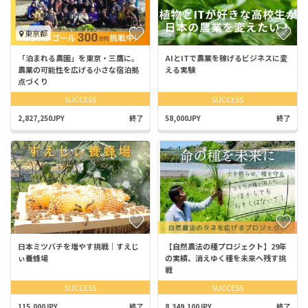
東京都
「泊まれる農園」を東京・三鷹に。
AIとITで農業を稼げるビジネスに変
農業の可能性を広げる小さな宿泊拠
える実験
点づくり
SUCCESS
SUCCESS
2,827,250JPY
終了
58,000JPY
終了
日本ミツバチを増やす挑戦｜すえじ
【自然農法の種プロジェクト】29年
ぃ養蜂場
の実績、消えゆく種を未来へ残す挑
戦
SUCCESS
SUCCESS
115,000JPY
終了
8,349,100JPY
終了