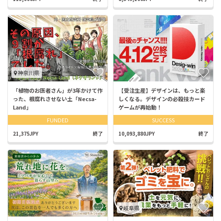
神奈川県
「植物のお医者さん」が3年かけて作
【受注生産】デザインは、もっと楽
った、根腐れさせない土「Necsa-
しくなる。デザインの必殺技カード
Land」
ゲームが再始動！
FUNDED
SUCCESS
21,375JPY
終了
10,093,880JPY
終了
岐阜県