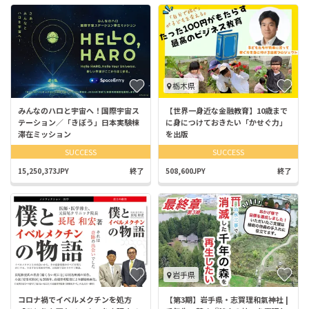
栃木県
みんなのハロと宇宙へ！国際宇宙ス
【世界一身近な金融教育】10歳まで
テーション／「きぼう」日本実験棟
に身につけておきたい「かせぐ力」
滞在ミッション
を出版
SUCCESS
SUCCESS
15,250,373JPY
終了
508,600JPY
終了
岩手県
コロナ禍でイベルメクチンを処方
【第3期】岩手県・志賀理和氣神社 |