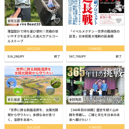
埼玉県
薄型設計で持ち運び便利！究極の使
「イベルメクチン－世界の臨床医の
いやすさを追求した高火力アルコー
証言」日本語版大増刷の延長戦
ルストーブ
SUCCESS
FUNDED
516,290JPY
終了
567,700JPY
終了
北海道
群馬県
「世界に誇る釧路湿原を、太陽光開
【365年目の挑戦】歴史を紡ぐ山木
発から守りたい」多様な命が息づ
館を修繕し、ご縁と文化を日本の未
く、湿原を未来へ
来へ繋げたい！
SUCCESS
FUNDED