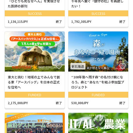
「ひとりも死なせへん」を実現させ
千年先へ繋ぐ『鎮守の杜』を再建し
た医師の新刊
たい！
SUCCESS
SUCCESS
1,136,115JPY
終了
1,792,305JPY
終了
北海道
東大と挑む！地域の土でみんなで創
“108年後へ残す森”の名付け親にな
る家「アースバッグ」を日本の正式
ろう。森と“あなた”を結ぶ参加型プ
な住宅へ
ロジェクト
FUNDED
FUNDED
2,175,000JPY
終了
530,000JPY
終了