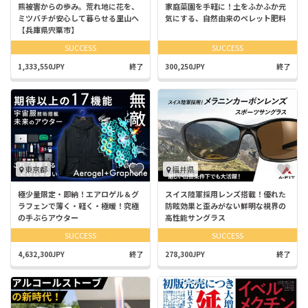
熊被害からの歩み。荒れ地に花を、
家庭菜園を手軽に！土をふかふか元
ミツバチが安心して暮らせる里山へ
気にする、自然由来のペレット肥料
【兵庫県宍粟市】
SUCCESS
SUCCESS
1,333,550JPY
終了
300,250JPY
終了
東京都
福井県
極少量限定・即納！エアロゲル＆グ
スイス陸軍採用レンズ搭載！優れた
ラフェンで薄く・軽く・極暖！究極
防眩効果と歪みがない鮮明な視界の
の手ぶらアウター
高性能サングラス
SUCCESS
SUCCESS
4,632,300JPY
終了
278,300JPY
終了