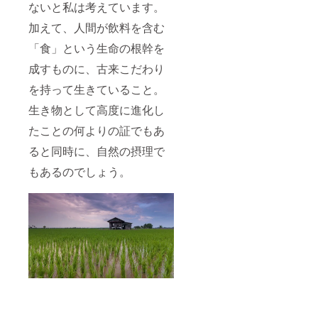
ないと私は考えています。
ラウド
り」と
ティン
ます。
ファン
いった
グにお
その先
加えて、人間が飲料を含む
ディン
表現
ける香
の新し
グなど
は、ど
味の表
い世界
「食」という生命の根幹を
での実
のよう
現には
へ！
施を計
な時に
ロジッ
成すものに、古来こだわり
ロジカ
画して
どう
クがあ
ルな香
おりま
を持って生きていること。
やって
り、そ
りの表
す。）
使うの
れを理
現を得
生き物として高度に進化し
プロと
か？
解する
意とす
して資
実際に
ことに
る私、
たことの何よりの証でもあ
格試験
皆様と
よっ
大竹智
を目指
テイス
て、一
子（Ｓ
ると同時に、自然の摂理で
す方は
ティン
杯の飲
ＳＩ研
もちろ
グしな
み物を
もあるのでしょう。
究室 専
ん、趣
がら、
通して
属テイ
味とし
その疑
見える
スター
て深く
問をひ
世界が
**）が
学びた
もとい
変わっ
ナビ
い方も
ていき
ていき
ゲート
ご受講
ます。
ます。
いたし
いただ
テイス
その先
ます。
けま
ティン
の新し
**ＳＳ
す。 20
グにお
い世界
Ｉ研究
歳以上
ける香
へ！
室 専属
の方限
味の表
ロジカ
テイス
定、5名
現には
ルな香
ターと
までの
ロジッ
りの表
は……