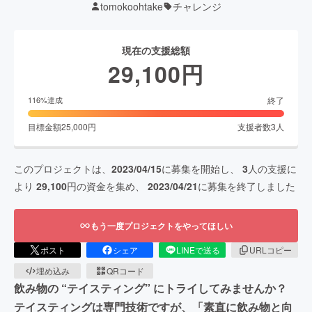
tomokoohtake
チャレンジ
現在の支援総額
29,100
円
終了
116
%達成
目標金額
25,000
円
支援者数
3
人
このプロジェクトは、
2023/04/15
に募集を開始し、
3
人の支援に
より
29,100
円の資金を集め、
2023/04/21
に募集を終了しました
もう一度プロジェクトをやってほしい
ポスト
シェア
LINEで送る
URLコピー
埋め込み
QRコード
飲み物の “テイスティング” にトライしてみませんか？
テイスティングは専門技術ですが、「素直に飲み物と向