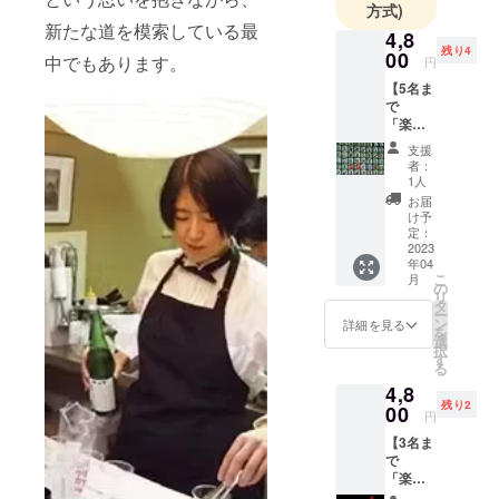
方式)
世界を通し
新たな道を模索している最
て日本を考
4,8
残り4
00
え、教育に
中でもあります。
円
訴えかけま
【5名ま
で
す。
「楽し
く学べ
支援
る
者：
1人
日
お届
本酒ブ
け予
ライン
定：
ドテイ
2023
年04
スティ
こ
月
ング」
の
リ
タ
ー
ン
詳細を見る
を
選
択
す
る
4,8
残り2
★in 関
00
円
西★】
【3名ま
＊＊
で
2023年
「楽し
4月22日
く学べ
(土)