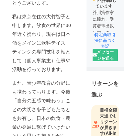
とうございます。
ています
芥川賞作家
私は東京在住の大竹智子と
に憧れ、受
申します。飲食の世界に30
賞者輩出数
日本一の大
年近く携わり、現在は日本
特定商取引
学・学部に
法に基づく
酒をメインに飲料テイス
入学。そこ
表記
ティングの専門技術を軸と
メッセー
で創作意欲
ジを送る
に目覚め過
して（個人事業主）仕事や
ぎて、20歳
活動を行っております。
にして料飲
（飲食）の
また、青少年教育の分野に
リターンを
道に足を踏
も携わっております。今後
み入れ、今
選ぶ
年で32年
「自分の五感で味わう」こ
目。1杯の飲
との大切さを子どもたちと
目標金額
み物のテイ
未達でも
も共有し、日本の飲食・農
スティング
リターン
から「農」
業の発展に繋げていきたい
が届きま
を見つめ、
す
(All-in
という思いを抱きながら、