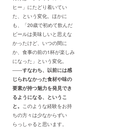
一人で
究室 専
し）”
る「協
ヒー」にたどり着いてい
あり、
属テイ
は、現
会内で
地酒検
スター
在まで
最高位
た、という変化。ほかに
証の
**）が
に4万人
のタイ
トップ
ナビ
以上。
も、「20歳で初めて飲んだ
トル保
チーム
ゲート
その上
有者」
で積極
いたし
ビールは美味しいと思えな
位資格
が “専属
的に活
ます。
である
テイス
かったけど、いつの間に
動して
**ＳＳ
“酒匠
ター” で
きた経
Ｉ研究
（さか
す（現
か、食事の前の1杯が楽しみ
験も持
室 専属
しょ
在88
つ私、
テイス
う）” の
人）。
になった」という変化。
大竹智
ターと
中か
当クラ
子が開
は……
ら、さ
ファン
――
すなわち、以前には感
講いた
ＳＳＩ
らに長
プロ
しま
（Sake
じられなかった食材や味の
期の研
ジェク
す。 偏
Service
修と選
ト終了
見のな
要素が持つ魅力を発見でき
Institut
考会を
後、定
い日本
e）認定
経て認
員に余
るようになる、というこ
酒への
の “唎酒
定され
裕があ
アプ
師（き
る「協
れば別
と。
このような経験をお持
ローチ
きさけ
会内で
途でイ
による
し）”
最高位
ベント
ちの方々は少なからずい
生きた
は、現
のタイ
へのお
座学
在まで
トル保
らっしゃると思います。
申し込
と、醸
に4万人
有者」
みを受
造酒に
以上。
が “専属
け付け
おける
その上
テイス
る場合