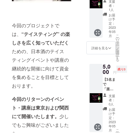
支援
る
19:00〜
者：
20:30
1人
日
お届
本酒ブ
け予
ライン
定：
今回のプロジェクトで
ドテイ
2023
京都
年05
スティ
市内に
は、
“
テイスティング” の楽
こ
月
ング」
て実施
の
リ
しさを広く知っていただく
＊＊ 関
タ
ー
西での
ン
詳細を見る
を
ための、日本酒のテイス
日本酒
選
択
テイス
す
ティングイベントや講座の
る
★in 東
ティン
5,0
京★
グイベ
継続的な開催に向けて資金
残り3
☆早割
00
ントで
円
☆】 ＊
す。 20
を集めることを目標として
【3名ま
＊2023
歳以上
で
年5月28
おります。
の方限
「楽し
日(日)
定、5名
く学べ
14:00〜
までの
支援
今回のリターンのイベン
る
15:30
受付と
者：
させて
0人
ト・講座は東京および関西
日
いただ
お届
本酒ブ
きま
け予
にて開催いたします。
少し
ライン
東京
定：
す。
ドテイ
2023
都内に
「4種類
でもご興味がございました
年05
スティ
て実施
の日本
こ
月
ング」
＊＊ 東
の
酒のブ