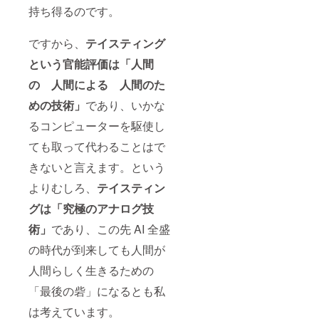
の合格
は、支
4,800円
持ち得るのです。
ます。
をサ
援手続
にてご
※「ＳＳ
ポート
完了後
参加い
Ｉ研究
してき
ですから、
テイスティング
にメー
ただけ
室 専属
た日本
ルにて
ます。
テイス
という官能評価は「人間
酒講座
ご連絡
〈通常
ター」
を、さ
いたし
参加費
の詳細
の 人間による 人間のた
らにパ
ます。
5,000円
につい
ワー
※「ＳＳ
→ 200
ては、
めの技術」
であり、いかな
アップ
Ｉ研究
円引
以下の
してお
室 専属
き〉 ※
るコンピューターを駆使し
リンク
届けい
テイス
会場の
の先で
たしま
ター」
ても取って代わることはで
詳細
ご覧い
す。 ※※
の詳細
は、支
ただけ
きないと言えます。という
こちら
につい
援手続
ます。
の講座
ては、
完了後
https://
よりむしろ、
テイスティン
は「Ｓ
以下の
にメー
ssi-
ＳＩと
リンク
ルにて
w.com/
グは「究極のアナログ技
の提携
の先で
ご連絡
abouts
講座
ご覧い
いたし
si/busin
術」
であり、この先 AI 全盛
（＝資
ただけ
ます。
ess/ssi-
格試験
ます。
の時代が到来しても人間が
※「ＳＳ
taster/
の一部
https://
Ｉ研究
が免除
人間らしく生きるための
ssi-
室 専属
にな
w.com/
テイス
「最後の砦」になるとも私
る、な
abouts
ター」
ど）」
si/busin
の詳細
は考えています。
ではな
ess/ssi-
につい