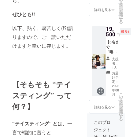
ら、
リ
京での
タ
ライン
ー
日本酒
ン
ドテイ
詳細を見る
を
ぜひとも!!
テイス
選
スティ
択
★in
ティン
す
ングと
る
東京
グイベ
その種
以下、熱く、暑苦しく(!?)語
19,
★ ☆
ントで
明か
残り4
通常価
500
す。 20
し」を
円
りますので、ご一読いただ
格☆】
歳以上
行いま
【5名ま
＊＊
の方限
す。“テ
けますと幸いに存じます。
で
2023年
定、早
イス
「唎酒
5月28日
割枠は3
ティン
師を目
(日)
名まで
グ” が全
支援
指
14:00〜
の受付
く初め
者：
す！
15:30
とさせ
1人
ての
実力養
ていた
方、趣
お届
成講
だきま
け予
味とし
座」
【そもそも “テイ
定：
す。
ての楽
前半3回
2023
東京
「4種類
しみの
年06
分】 ＊
都内に
の日本
スティング” って
幅を広
こ
月
＊2023
て実施
の
酒のブ
げたい
リ
年6月4
＊＊ 東
タ
ライン
方、飲
何？】
ー
日(日)・
京での
ン
ドテイ
詳細を見る
料の香
を
7月2日
日本酒
選
スティ
味の表
択
(日)・8
テイス
す
ングと
現力を
る
月27日
ティン
その種
このプロ
高めた
“テイスティング” とは、
一
(日)
グイベ
明か
いプロ
ジェクト
ントで
し」を
言で端的に言うと
の
全日
す。 20
行いま
は、
All-In方
方……