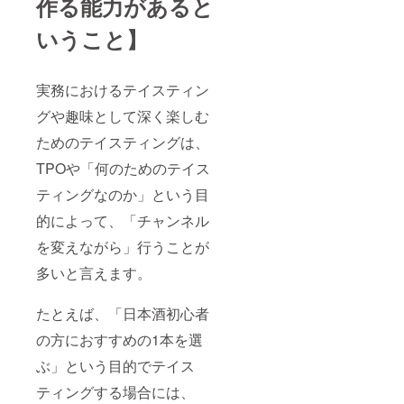
作る能力があると
1,500円
引き〉
いうこと】
※会場の
詳細
は、
追って
実務におけるテイスティン
メール
にてご
グや趣味として深く楽しむ
連絡い
たしま
ためのテイスティングは、
す。
TPOや「何のためのテイス
※「ＳＳ
Ｉ研究
ティングなのか」という目
室 専属
テイス
的によって、「チャンネル
ター」
の詳細
を変えながら」行うことが
につい
ては、
多いと言えます。
以下の
リンク
たとえば、「日本酒初心者
の先で
ご覧い
の方におすすめの1本を選
ただけ
ます。
ぶ」という目的でテイス
https://
ssi-
ティングする場合には、
w.com/