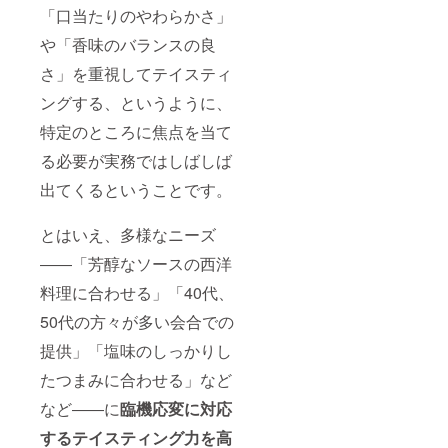
abouts
「口当たりのやわらかさ」
si/busin
ess/ssi-
や「香味のバランスの良
taster/
さ」を重視してテイスティ
ングする、というように、
特定のところに焦点を当て
る必要が実務ではしばしば
出てくるということです。
とはいえ、多様なニーズ
――「芳醇なソースの西洋
料理に合わせる」「40代、
50代の方々が多い会合での
提供」「塩味のしっかりし
たつまみに合わせる」など
など――に
臨機応変
に対応
する
テイスティング力を高