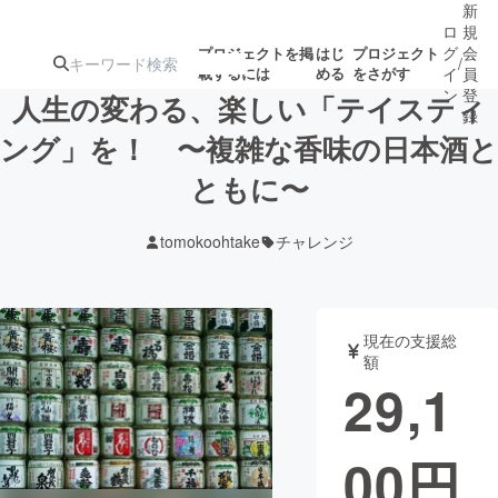
新
ロ
規
グ
会
プロジェクトを掲
はじ
プロジェクト
/
載するには
める
をさがす
イ
員
ン
登
人生の変わる、楽しい「テイスティ
録
ング」を！ 〜複雑な香味の日本酒と
ともに〜
人気のプロ
注目のリ
注目の新着プロ
募集終了が近いプ
もうすぐ公開
ジェクト
ターン
ジェクト
ロジェクト
されます
tomokoohtake
チャレンジ
アート・写真
音楽
現在の支援総
テクノロジー・ガジェット
ゲーム・サ
額
29,1
映像・映画
書籍・雑誌
00
円
ビジネス・起業
チャレンジ