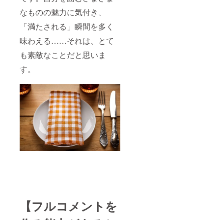
座で
なものの魅力に気付き、
す。そ
の旨を
「満たされる」瞬間を多く
ご了承
いただ
味わえる……それは、とて
けます
よう、
も素敵なことだと思いま
お願い
いたし
す。
ます。
※※ 今回
のクラ
ウド
ファン
ディン
グでは
特別受
講料に
て開講
いたし
ます。
〈2023
年度 通
常受講
料 3回
分
【フルコメントを
21,000
円 →