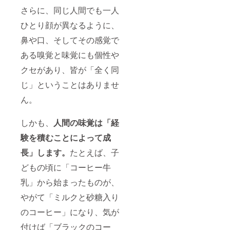
受付と
クがあ
現を得
ＳＳＩ
さらに、同じ人間でも一人
させて
り、そ
意とす
（Sake
いただ
れを理
る私、
ひとり顔が異なるように、
Service
きま
解する
大竹智
Institut
す。 Ｓ
ことに
鼻や口、そしてその感覚で
子（Ｓ
e）認定
ＳＩ認
よっ
ＳＩ研
の “唎酒
ある嗅覚と味覚にも個性や
定の “唎
て、一
究室 専
師（き
酒師”
杯の飲
属テイ
きさけ
クセがあり、皆が「全く同
は、現
み物を
スター
し）”
在まで
通して
**）が
は、現
じ」ということはありませ
に4万人
見える
ナビ
在まで
以上。
世界が
ゲート
に4万人
ん。
その中
変わっ
いたし
以上。
で、協
ていき
ます。
その上
会内で
ます。
しかも、
人間の味覚は「経
**ＳＳ
位資格
最高位
その先
Ｉ研究
である
のタイ
験を積むことによって成
の新し
室 専属
“酒匠
トル保
い世界
テイス
（さか
長」します。
たとえば、子
有者で
へ！
ターと
しょ
ある “専
ロジカ
は……
う）” の
どもの頃に「コーヒー牛
属テイ
ルな香
ＳＳＩ
中か
スター”
りの表
（Sake
ら、さ
乳」から始まったものが、
は、現
現を得
Service
らに長
在88
意とす
Institut
やがて「ミルクと砂糖入り
期の研
人。そ
る私、
e）認定
修と選
の専属
のコーヒー」になり、気が
大竹智
の “唎酒
考会を
テイス
子（Ｓ
師（き
経て認
付けば「ブラックのコー
ターの
ＳＩ研
きさけ
定され