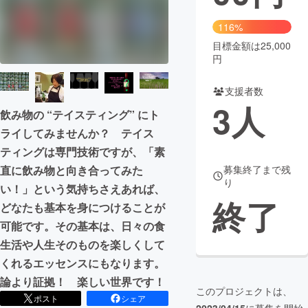
まちづくり・地域活性化
116%
目標金額は25,000
円
CAMPFIRE for Social Good
CAMPFIRE Creation
CAMPFIREふるさと納税
machi-ya
コミュニティ
支援者数
3
人
飲み物の “テイスティング” にト
ライしてみませんか？ テイス
ティングは専門技術ですが、「素
募集終了まで残
直に飲み物と向き合ってみた
り
い！」という気持ちさえあれば、
終了
どなたも基本を身につけることが
可能です。その基本は、日々の食
生活や人生そのものを楽しくして
くれるエッセンスにもなります。
論より証拠！ 楽しい世界です！
このプロジェクトは、
ポスト
シェア