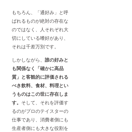
国際的
位資格
ター” で
があり
標準の
である
す（現
ます
もちろん、「通好み」と呼
技法に
“酒匠
在88
が、こ
基づく
（さか
人）。
ちらの
ばれるものが絶対の存在な
テイス
しょ
当クラ
リター
ティン
う）” の
ファン
ンでは
のではなく、人それぞれ大
グで、
中か
プロ
早割価
実践的
ら、さ
ジェク
切にしている嗜好があり、
格の
な力を
らに長
ト終了
4,800円
身につ
期の研
それは千差万別です。
後、定
にてご
けてい
修と選
員に余
参加い
ただけ
考会を
裕があ
ただけ
しかしながら、
誰の好みと
ます。
経て認
れば別
ます。
これま
定され
途でイ
〈通常
も関係なく「確かに高品
で社会
る「協
ベント
参加費
人向け
会内で
へのお
5,000円
質」と客観的に評価される
専門ス
最高位
申し込
→ 200
クール
のタイ
みを受
円引
べき飲料、食材、料理とい
やカル
トル保
け付け
き〉 ※
チャー
有者」
うものはこの世に存在しま
る場合
会場の
スクー
が “専属
があり
詳細
ルにお
す。
そして、それを評価す
テイス
ます
は、支
いても
ター” で
が、こ
援手続
るのがプロのテイスターの
開講
す（現
ちらの
完了後
し、資
在88
リター
にメー
仕事であり、消費者側にも
格取得
人）。
ンでは
ルにて
を目指
※会場の
早割価
ご連絡
生産者側にも大きな役割を
す方々
詳細
格の
いたし