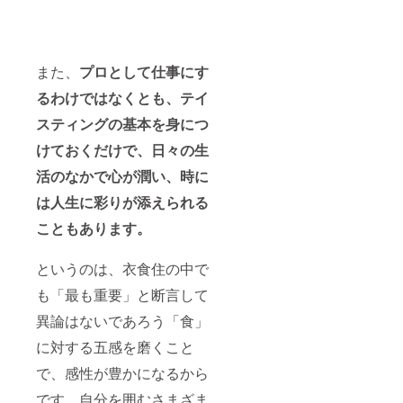
く、Ｓ
taster/
ては、
ＳＩに
以下の
は、当
リンク
クラウ
の先で
ドファ
ご覧い
また、
プロとして仕事にす
ンディ
ただけ
ングプ
るわけではなくとも、テイ
ます。
ロジェ
https://
スティングの基本を身につ
クトと
ssi-
の関係
w.com/
けておくだけで、日々の生
はござ
abouts
いませ
si/busin
活のなかで心が潤い、時に
ん。唎
ess/ssi-
酒師に
taster/
は人生に彩りが添えられる
必要と
される
こともあります。
実践的
な能力
というのは、衣食住の中で
を高め
ること
も「最も重要」と断言して
を目的
とし
異論はないであろう「食」
て、私
が任意
に対する五感を磨くこと
で構
成・実
で、感性が豊かになるから
施して
いる講
です。自分を囲むさまざま