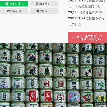
2023/04/15
に募集を開始
LINEで送る
URLコピー
し、
3
人の支援により
埋め込み
QRコード
29,100
円の資金を集め、
2023/04/21
に募集を終了
しました
もう一度プロジェク
トをやってほしい