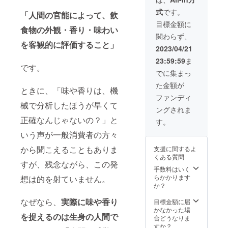
14:00〜
歳以上
す。“テ
どなた
式
です。
16:00
「人間の官能によって、飲
の方限
イス
にもご
定、通
ティン
目標金額に
参加い
食物の外観・香り・味わい
常価格
グ” が全
ただけ
関わらず、
での受
く初め
ます。
を客観的に評価すること」
東京
付は3名
ての
2023/04/21
「フ
都内に
までと
方、趣
ルーツ
23:59:59
ま
て実施
させて
味とし
の●●の
です。
＊＊ Ｓ
いただ
ての楽
でに集まっ
ような
ＳＩ
きま
しみの
香り」
た金額が
（Sake
す。
幅を広
ときに、「味や香りは、機
「スパ
Service
「4種類
げたい
ファンディ
イスの
Institut
の日本
械で分析したほうが早くて
方、飲
■■のよ
ングされま
e）認定
酒のブ
料の香
うな香
正確なんじゃないの？」と
の “唎酒
ライン
味の表
す。
り」と
師” 資格
ドテイ
現力を
いった
いう声が一般消費者の方々
試験挑
スティ
高めた
表現
戦を視
ングと
いプロ
は、ど
から聞こえることもありま
支援に関するよ
野に入
その種
の
のよう
くある質問
れて、
明か
方……
な時に
すが、残念ながら、この発
座学と
し」を
手数料はいく
どなた
どう
テイス
行いま
らかかります
想は的を射ていません。
にもご
やって
ティン
す。“テ
か？
参加い
使うの
グを行
イス
ただけ
か？
う日本
なぜなら、
実際に味や香り
ティン
目標金額に届
ます。
実際に
酒の実
グ” が全
かなかった場
「フ
皆様と
を捉えるのは生身の人間で
力養成
く初め
合どうなりま
ルーツ
テイス
講座で
ての
すか？
の●●の
ティン