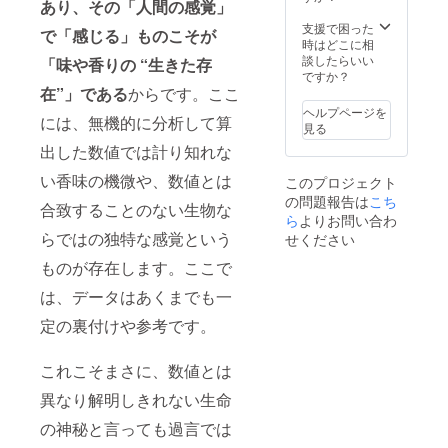
あり、その「人間の感覚」
す。
方、趣
ような
グしな
（私が
味とし
支援で困った
香り」
がら、
で「感じる」ものこそが
主宰す
ての楽
時はどこに相
「スパ
その疑
る「実
しみの
談したらいい
イスの
「味や香りの “生きた存
問をひ
力養成
幅を広
ですか？
■■のよ
もとい
講座」
在”」である
からです。ここ
げたい
うな香
ていき
は「全6
方、飲
り」と
ます。
ヘルプページを
には、無機的に分析して算
回」の
料の香
いった
テイス
見る
構成で
味の表
表現
ティン
出した数値では計り知れな
すが、
現力を
は、ど
グにお
今回の
高めた
のよう
ける香
い香味の機微や、数値とは
このプロジェクト
クラウ
いプロ
な時に
味の表
の問題報告は
こち
ドファ
の
どう
合致することのない生物な
現には
ンディ
ら
よりお問い合わ
方……
やって
ロジッ
ングの
どなた
らではの独特な感覚という
使うの
せください
クがあ
リター
にもご
か？
り、そ
ものが存在します。ここで
ンでは
参加い
実際に
れを理
「前半3
ただけ
皆様と
解する
は、データはあくまでも一
回分」
ます。
テイス
ことに
を実施
「フ
ティン
よっ
定の裏付けや参考です。
しま
ルーツ
グしな
て、一
す。
の●●の
がら、
杯の飲
「後半3
ような
その疑
み物を
これこそまさに、数値とは
回分」
香り」
問をひ
通して
につき
「スパ
異なり解明しきれない生命
もとい
見える
まして
イスの
ていき
世界が
は、次
の神秘と言っても過言では
■■のよ
ます。
変わっ
回のク
うな香
テイス
ていき