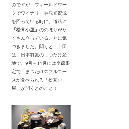
80mm/
のですが、フィールドワー
会場で
材質：
のお渡
不織布/
クでワイナリーや観光資源
し）2個
色：エ
・首掛
ンジ）
を回っている時に、道路に
けワイ
（イベ
ングラ
ント会
「松茸小屋」
ののぼりがた
スバッ
場での
グ（イ
くさん立っていることに気
お渡
ベント
し） ・
づきました。聞くと、上田
会場で
ポスト
のお渡
カード
は、日本有数のまつたけ産
し）2個
（イベ
・ポス
ント会
地で、9月～11月には季節限
トカー
場での
ド（イ
お渡
定で、まつたけのフルコー
ベント
し） ・
会場で
スが食べられる「松茸小
Thank
のお渡
youメー
屋」が開くとのこと！
し） ・
ル ・オ
Thank
フィ
youメー
シャル
ル ・オ
HPへの
フィ
お名前
シャル
（文
HPへの
字）掲
お名前
載（9月
（文
22日～
字）掲