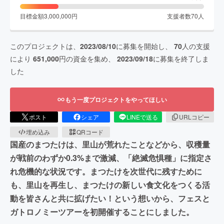
目標金額
3,000,000
円
支援者数
70
人
このプロジェクトは、
2023/08/10
に募集を開始し、
70
人の支援
により
651,000
円の資金を集め、
2023/09/18
に募集を終了しま
した
もう一度プロジェクトをやってほしい
ポスト
シェア
LINEで送る
URLコピー
埋め込み
QRコード
国産のまつたけは、里山が荒れたことなどから、収穫量
が戦前のわずか0.3%まで激減、「絶滅危惧種」に指定さ
れ危機的な状況です。まつたけを次世代に残すために
も、里山を再生し、まつたけの新しい食文化をつくる活
動を皆さんと共に拡げたい！という想いから、フェスと
ガトロノミーツアーを初開催することにしました。