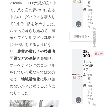
開会式
用可）
235mm
2020年、コロナ渦が続く中
（イベ
者：
場での
（9月23
・オリ
/ 容
0人
ント会
お渡
日午前
ジナル
で、八ヶ岳の森の中にある
量:207
場での
お届
し） ・
10時～
スタッ
ml / 重
け予
お渡
Thank
中古のログハウスを購入し
10時30
フTシャ
定：
量：約
し） ・
youメー
分に会
2023
ツ1枚
113g /
Thank
ル ・オ
て2拠点生活を始めました。
年09
場の上
(サイ
材質:プ
youメー
フィ
こ
月
田城跡
ズ：
の
ラス
ル ・オ
シャル
八ヶ岳で暮らし始めて、農
リ
公園芝
S.M.L/
タ
チック /
フィ
HPへの
ー
生広場
材質：
ン
色:クリ
詳細を見る
シャル
家やワイン用ブドウ栽培の
お名前
を
にて開
綿
選
ア/日本
HPへの
（文
択
催予
100%/
す
お手伝いをするようにな
製）
お名前
字）掲
る
定）へ
色：エ
（イベ
（文
載（9月
38,
のご参
り、
農業の厳しさや後継者
ンジ)
ント会
字）掲
22日～
残り19
加 ・
000
（イベ
場での
載（9月
円
30日の
問題などの深刻さ
を知り、
VIP席
ント会
お渡
22日～
予定）
【シル
（テン
場での
し） ・
30日の
※支援
マーケティングのコンサル
バーVIP
ト内椅
お渡
首掛け
予定）
時、必
ペア
子席 1
し） ・
ワイン
※支援
をしている私ならではの方
ず備考
コー
日終
飲食チ
グラス
時、必
支援
欄に掲
ス】 ・
日） ・
ケット
バッグ2
者：
法で、
地域活性化
に取り組
ず備考
載を希
開会式
まつた
6,000円
1人
個（サ
欄に掲
望され
（9月23
け塩
めないか？と考えるように
分（イ
イズ：
お届
載を希
るお名
日午前
（容
ベント
け予
縦240×
望され
前をご
10時～
なりました。
量：
定：
会場で
横170×
るお名
記入く
10時30
2023
30g/保
のお渡
マチ
前をご
ださ
年09
分に会
存方
し） ・
80mm/
記入く
い。 ※
こ
月
場の上
法：常
の
割れな
材質：
ださ
現地と
リ