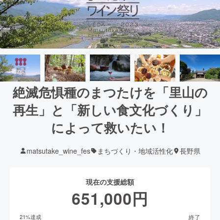
絶滅危惧種のまつたけを「里山の
再生」と「新しい食文化づくり」
によって救いたい！
matsutake_wine_fes
まちづくり・地域活性化
長野県
現在の支援総額
651,000
円
終了
21
%達成