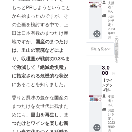
ス】 ・
支援
ポスト
もっとPRしようということ
者：
カード
9人
その企画を
（郵
から始まったのですが、そ
お届
検討する中
送） ・
け予
の企画を検討する中で、上
Thank
定：
で、長野県
youメー
2023
の上田は日
田は日本有数のまつたけ産
年09
ル ・オ
こ
月
本有数のま
フィ
の
地ですが、
国産のまつたけ
リ
シャル
タ
つたけ産地
ー
HPへの
ン
詳細を見る
は、里山の荒廃などによ
ですが、国
を
お名前
選
択
（文
産のまつた
り、収穫量が戦前の0.3%ま
す
る
字）掲
けは、里山
3,0
で激減して「絶滅危惧種」
載（9月
の荒廃など
22日～
00
円
に指定される危機的な状況
30日の
により、収
【ワイ
予定）
穫量が戦前
にあることを知りました。
ングッ
※支援
ズ付応
の0.3%まで
時、必
援コー
ず備考
激減して
支援
香りと風味の豊かな国産の
ス】 ・
欄に掲
者：
「絶滅危惧
割れな
載を希
9人
まつたけを次世代に残すた
いグラ
望され
種」に指定
お届
ス1個
るお名
めにも、
里山を再生し、ま
け予
される危機
(サイ
前をご
定：
的な状況に
つたけとワインを楽しむ新
ズ：約
2023
記入く
年09
飲み口
ださ
あることを
こ
月
しい食文化をつくる活動を
直径