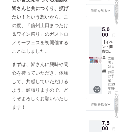
い。
の
知りまし
リ
62.5m
タ
皆さんと共につくり、拡げ
ー
m、底
た。
ン
詳細を見る
を
直径
選
たい！
という想いから、こ
択
69.5m
す
る
香りと風味
m、高
の度、「信州上田まつたけ
5,0
さ
の豊かな国
235mm
＆ワイン祭り」のガストロ
00
円
産のまつた
/ 容
ノミーフェスを初開催する
【イベ
けを次世代
量:207
ント満
ml / 重
に残すため
ことにしました。
喫コー
量：約
にも、里山
ス】 ・
113g /
支援
飲食チ
材質:プ
を再生し、
者：
まずは、皆さんに興味や関
ケット
ラス
24人
まつたけと
3,000円
チック /
お届
心を持っていただき、体験
ワインを楽
分（イ
色:クリ
け予
ベント
ア/日本
定：
して、共感していただける
しむ新しい
会場で
2023
製）
食文化をつ
年09
のお渡
よう、頑張りますので、ど
（郵
こ
月
し） ・
くる活動を
送） ・
の
リ
うぞよろしくお願いいたし
割れな
首掛け
タ
皆さんと共
ー
いグラ
ワイン
ン
詳細を見る
ます！
を
につくり、
ス1個
グラス
選
択
(サイ
バッグ1
拡げたい！
す
る
ズ：約
個（サ
という想い
7,5
飲み口
イズ：
から、「信
直径
00
縦240×
円
62.5m
横170×