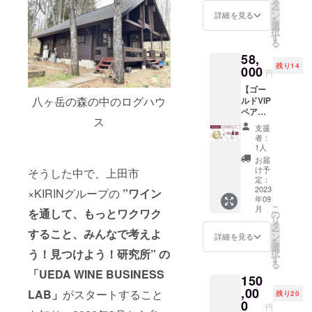
田城跡
温/賞味
タ
いグラ
不織布/
い。 ※
の往復
ー
公園芝
期限：
ン
ス1個
詳細を見る
色：エ
現地と
交通費
を
生広場
無し）
選
(サイ
ンジ）
の往復
は含ま
択
にて開
または
す
ズ：約
（イベ
交通費
れませ
る
催予
まつた
飲み口
ント会
は含ま
ん。
58,
定）へ
けオイ
直径
場での
れませ
残り14
のご参
000
ル（容
62.5m
お渡
円
ん。
加 ・
量：
m、底
し） ・
【ゴー
VIP席
100ml/
直径
ポスト
八ヶ岳の森の中のログハウ
ルドVIP
（3時間
保存方
69.5m
カード
ペア
×2席）
法：常
m、高
（イベ
ス
コー
・オリ
温/賞味
さ
ント会
支援
ス】 ・
ジナル
期限：2
235mm
者：
場での
開会式
スタッ
年）1
1人
/ 容
お渡
（9月23
フTシャ
個 ※ど
量:207
お届
し） ・
日午前
ツ2枚
ちらか
け予
ml / 重
そうした中で、上田市
Thank
10時～
（イベ
定：
をお選
量：約
youメー
10時30
2023
ント会
×KIRINグループの
”ワイン
びいた
113g /
ル ・オ
年09
分に会
場での
だくこ
材質:プ
フィ
こ
月
場の上
を通して、もっとワクワク
お渡
の
とは出
ラス
シャル
リ
田城跡
し） ・
タ
来ませ
チック /
HPへの
ー
すること、みんなで考えよ
公園芝
飲食チ
ン
ん ※原
詳細を見る
色:クリ
お名前
を
生広場
ケット
選
材料及
ア/日本
（文
う！見つけよう！研究所”
の
択
にて開
12,000
す
び添加
製）
字）掲
る
催予
円分
物等の
（イベ
「UEDA WINE BUSINESS
載（9月
150
定）へ
（イベ
食品表
ント会
22日～
のご参
,00
ント会
示はお
LAB」
がスタートすること
場での
残り20
30日の
加 ・
場での
0
届け商
お渡
予定）
円
VIP席