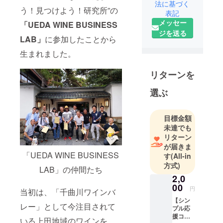
ワクワクす
法に基づく
う！見つけよう！研究所”の
表記
ること、み
メッセー
「UEDA WINE BUSINESS
んなで考え
ジを送る
よう！見つ
LAB」
に参加したことから
けよう！研
生まれました。
究所”の
「UEDA
リターンを
WINE
BUSINESS
選ぶ
LAB」に参加
し、「千曲
目標金額
川ワインバ
未達でも
レー」とし
リターン
て今注目さ
が届きま
「UEDA WINE BUSINESS
す
(All-in
れている上
方式)
田地域のワ
LAB」の仲間たち
2,0
インをもっ
00
とPRしよう
円
当初は、「千曲川ワインバ
ということ
【シン
レー」として今注目されて
プル応
から始まり
援コー
いる上田地域のワインを
ました。