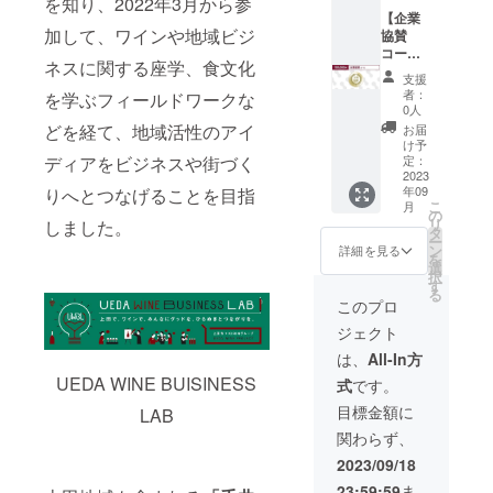
を知り、2022年3月から参
お渡
品のラ
し） ・
※支援
（テン
【企業
し） ・
ベルに
首掛け
時、必
加して、ワインや地域ビジ
ト内椅
協賛
割れな
表記さ
ワイン
ず備考
子席 1
コー
いグラ
れま
グラス
欄に掲
ネスに関する座学、食文化
日終日
ス】 ・
ス2個
す。商
バッグ1
載を希
支援
×2席）
開会式
（イベ
品開封
個（サ
者：
望され
を学ぶフィールドワークな
・まつ
（9月23
ント会
前には
0人
イズ：
るお名
たけ塩
日午前
場での
必ず貼
どを経て、地域活性のアイ
縦240×
お届
前をご
（容
10時～
お渡
付され
け予
横170×
記入く
量：
10時30
し） ・
定：
ディアをビジネスや街づく
たラベ
マチ
ださ
30g/保
分に会
2023
首掛け
ルや注
80mm/
い。 ※
年09
りへとつなげることを目指
存方
場の上
ワイン
意書き
材質：
現地と
こ
月
法：常
田城跡
グラス
の
をご確
不織布/
の往復
リ
しました。
温/賞味
公園芝
バッグ2
タ
認くだ
色：エ
交通費
ー
期限：
生広場
個（イ
ン
さい。
詳細を見る
ンジ）
は含ま
を
無し）
にて開
ベント
選
（イベ
（イベ
れませ
択
または
催予
会場で
す
ント会
ント会
ん。
る
まつた
定）へ
のお渡
場での
このプロ
場での
けオイ
のご参
し） ・
お渡
お渡
ジェクト
ル（容
加4名
ポスト
し） ・
し） ・
量：
・特設
カード
オリジ
は、
All-In方
ポスト
100ml/
ステー
・
ナルス
カード
UEDA WINE BUISINESS
式
です。
保存方
ジでの
Thank
タッフT
（イベ
法：常
協賛企
youメー
シャツ1
目標金額に
ント会
LAB
温/賞味
業ご紹
ル ・オ
枚(サイ
場での
関わらず、
期限：2
介 ・イ
フィ
ズ：
お渡
年）2
ベント
シャル
S.M.L/
2023/09/18
し） ・
個 ※ど
パンフ
HPへの
材質：
Thank
23:59:59
ま
ちらか
レット