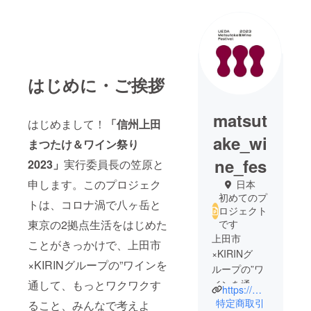
はじめに・ご挨拶
matsut
はじめまして！
「信州上田
ake_wi
まつたけ＆ワイン祭り
ne_fes
2023」
実行委員長の笠原と
申します。このプロジェク
日本
初めてのプ
トは、コロナ渦で八ヶ岳と
ロジェクト
東京の2拠点生活をはじめた
です
上田市
ことがきっかけで、上田市
×KIRINグ
×KIRINグループの”ワインを
ループの”ワ
通して、もっとワクワクす
インを通し
https://matsutakewinefes.com/
て、もっと
特定商取引
ること、みんなで考えよ