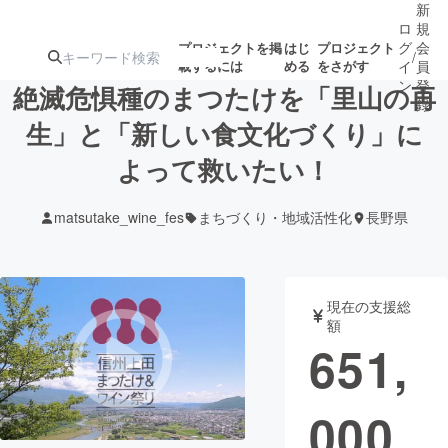
新
ロ
規
グ
会
プロジェクトを掲
はじ
プロジェクト
/
載するには
める
をさがす
イ
員
ン
登
絶滅危惧種のまつたけを「里山の再
録
生」と「新しい食文化づくり」に
よって救いたい！
人気のプロ
注目のリ
注目の新着プロ
募集終了が近いプ
もうすぐ公開
ジェクト
ターン
ジェクト
ロジェクト
されます
matsutake_wine_fes
まちづくり・地域活性化
長野県
アート・写真
音楽
現在の支援総
テクノロジー・ガジェット
ゲーム・サ
額
651,
映像・映画
書籍・雑誌
000
ビジネス・起業
チャレンジ