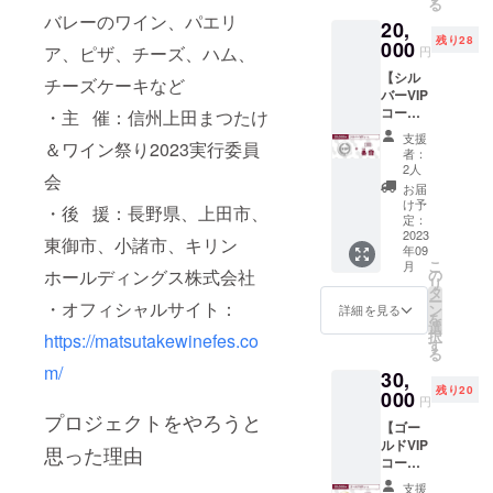
る
色：エ
ア/日本
（イベ
（文
バレーのワイン、パエリ
20,
ンジ)
製）
ント会
字）掲
残り28
（イベ
000
（イベ
場での
載（9月
ア、ピザ、チーズ、ハム、
円
ント会
ント会
お渡
22日～
【シル
場での
場での
チーズケーキなど
し） ・
30日の
バーVIP
お渡
お渡
首掛け
予定）
コー
し） ・
・主 催：信州上田まつたけ
し） ・
ワイン
※支援
ス】 ・
飲食チ
首掛け
グラス
時、必
支援
＆ワイン祭り2023実行委員
開会式
ケット
ワイン
バッグ1
者：
ず備考
（9月23
6,000円
グラス
2人
個（サ
欄に掲
会
日午前
分（イ
バッグ2
イズ：
お届
載を希
10時～
ベント
個（サ
け予
縦240×
望され
・後 援：長野県、上田市、
10時30
会場で
定：
イズ：
横170×
るお名
分に会
2023
のお渡
縦240×
マチ
東御市、小諸市、キリン
前をご
年09
場の上
し） ・
横170×
80mm/
記入く
こ
月
田城跡
割れな
の
ホールディングス株式会社
マチ
材質：
ださ
リ
公園芝
いグラ
タ
80mm/
不織布/
い。 ※
ー
生広場
・オフィシャルサイト：
ス2個
ン
材質：
詳細を見る
色：エ
現地と
を
にて開
(サイ
選
不織布/
ンジ）
の往復
択
https://matsutakewinefes.co
催予
ズ：約
す
色：エ
（イベ
交通費
る
定）へ
飲み口
ンジ）
ント会
は含ま
m/
30,
のご参
直径
（イベ
場での
れませ
残り20
加 ・
000
62.5m
ント会
お渡
円
ん。
VIP専用
m、底
場での
プロジェクトをやろうと
し） ・
【ゴー
席（テ
直径
お渡
ポスト
ルドVIP
ント内
69.5m
思った理由
し） ・
カード
コー
椅子席
m、高
ポスト
（イベ
ス】 ・
3時間利
さ
カード
ント会
支援