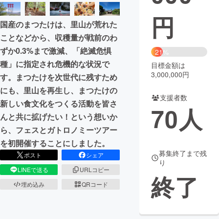
円
まちづくり・地域活性化
国産のまつたけは、里山が荒れた
ことなどから、収穫量が戦前のわ
CAMPFIRE for Social Good
CAMPFIRE Creation
ずか0.3%まで激減、「絶滅危惧
21%
CAMPFIREふるさと納税
machi-ya
コミュニティ
種」に指定され危機的な状況で
目標金額は
3,000,000円
す。まつたけを次世代に残すため
にも、里山を再生し、まつたけの
支援者数
新しい食文化をつくる活動を皆さ
70
人
んと共に拡げたい！という想いか
ら、フェスとガトロノミーツアー
を初開催することにしました。
募集終了まで残
ポスト
シェア
り
LINEで送る
URLコピー
終了
埋め込み
QRコード