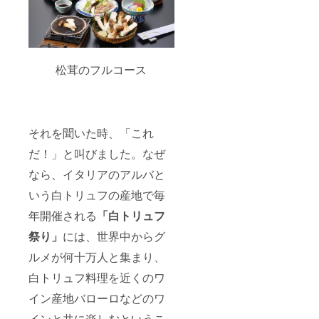
30日の
載（9月
予定）
22日～
※支援
30日の
時、必
予定）
ず備考
※支援
欄に掲
松茸のフルコース
時、必
載を希
ず備考
望され
欄に掲
るお名
載を希
前をご
望され
記入く
るお名
ださ
それを聞いた時、「これ
前をご
い。 ※
記入く
現地と
だ！」と叫びました。なぜ
ださ
の往復
い。 ※
なら、イタリアのアルバと
交通費
現地と
は含ま
いう白トリュフの産地で毎
の往復
れませ
交通費
ん。
年開催される
「白トリュフ
は含ま
れませ
祭り」
には、世界中からグ
ん。
ルメが何十万人と集まり、
白トリュフ料理を近くのワ
イン産地バローロなどのワ
インと共に楽しむというこ