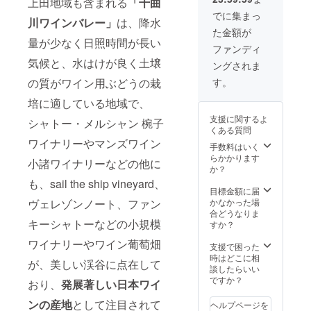
上田地域も含まれる
「千曲
お名前
綿
youメー
をお選
への社
（文
100%/
でに集まっ
ル ・オ
川ワインバレー」
は、降水
びいた
名（文
字）掲
色：エ
フィ
た金額が
だくこ
字）掲
載（9月
ンジ)
シャル
量が少なく日照時間が長い
とは出
載（開
22日～
（イベ
ファンディ
HPへの
来ませ
催日の9
30日の
ント会
お名前
気候と、水はけが良く土壌
ングされま
ん ※原
月23
予定）
場での
（文
材料及
日、24
※支援
お渡
の質がワイン用ぶどうの栽
す。
字）掲
び添加
日に配
時、必
し） ・
載（9月
物等の
布） ・
培に適している地域で、
ず備考
飲食チ
22日～
食品表
VIP席
欄に掲
ケット
30日の
支援に関するよ
シャトー・メルシャン 椀子
示はお
（終日
載を希
9,000円
予定）
くある質問
届け商
テント
望され
分（イ
※支援
ワイナリーやマンズワイン
品のラ
内椅子
るお名
手数料はいく
ベント
時、必
ベルに
席 4
前をご
らかかります
会場で
ず備考
小諸ワイナリーなどの他に
表記さ
席） ・
記入く
か？
のお渡
欄に掲
れま
飲食チ
ださ
し） ・
も、sail the ship vineyard、
載を希
す。商
ケット
い。 ※
目標金額に届
割れな
望され
品開封
39,000
現地と
ヴェレゾンノート、ファン
かなかった場
いグラ
るお名
前には
円分 ・
の往復
合どうなりま
ス1個
前をご
キーシャトーなどの小規模
必ず貼
オフィ
交通費
すか？
(サイ
記入く
付され
シャル
は含ま
ズ：約
ださ
ワイナリーやワイン葡萄畑
たラベ
HPへの
れませ
支援で困った
飲み口
い。 ※
ルや注
社名
ん。
時はどこに相
直径
現地と
が、美しい渓谷に点在して
意書き
（文
談したらいい
62.5m
の往復
をご確
字）掲
ですか？
m、底
交通費
おり、
発展著しい日本ワイ
認くだ
載（9月
直径
は含ま
さい。
22日～
ンの産地
として注目されて
69.5m
れませ
ヘルプページを
（イベ
30日の