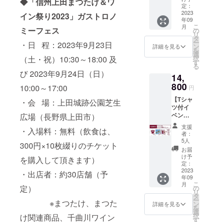
◆「信州上田まつたけ＆ワ
分（イ
会場で
定：
縦240×
載を希
ベント
2023
のお渡
横170×
イン祭り2023」ガストロノ
望され
年09
会場で
し） ・
マチ
るお名
こ
月
のお渡
ミーフェス
割れな
の
80mm/
前をご
リ
し） ・
いグラ
タ
材質：
記入く
ー
・日 程：2023年9月23日
割れな
ス1個
ン
不織布/
詳細を見る
ださ
を
いグラ
(サイ
選
色：エ
い。
択
（土・祝）10:30～18:00 及
ス2個
ズ：約
す
ンジ）
る
(サイ
飲み口
（イベ
び 2023年9月24日（日）
14,
ズ：約
直径
ント会
飲み口
800
62.5m
場での
10:00～17:00
円
直径
m、底
お渡
【Tシャ
62.5m
直径
・会 場：上田城跡公園芝生
し） ・
ツ付イ
m、底
69.5m
ポスト
ベント
広場（長野県上田市）
直径
m、高
カード
満喫ペ
69.5m
さ
（イベ
支援
・入場料：無料（飲食は、
アコー
m、高
235mm
ント会
者：
ス】 ・
さ
/ 容
5人
場での
300円×10枚綴りのチケット
オリジ
235mm
量:207
お渡
お届
ナルス
/ 容
ml / 重
け予
し） ・
を購入して頂きます）
タッフT
量:207
定：
量：約
Thank
シャツ2
2023
ml / 重
113g /
・出店者：約30店舗（予
youメー
年09
枚(サイ
量：約
材質:プ
ル ・オ
こ
月
ズ：
113g /
定）
の
ラス
フィ
リ
S.M.L/
材質:プ
タ
チック /
シャル
ー
※まつたけ、まつた
材質：
ラス
ン
色:クリ
詳細を見る
HPへの
を
綿
チック /
選
ア/日本
お名前
択
け関連商品、千曲川ワイン
100%/
色:クリ
す
製）
掲載