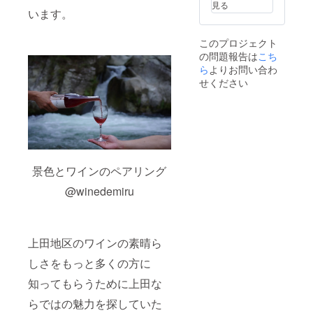
m、高
ん。
見る
ント会
予定）
います。
さ
場での
※支援
235mm
お渡
時、必
/ 容
このプロジェクト
し）
ず備考
量:207
の問題報告は
こち
・オ
欄に掲
ml / 重
リジナ
載を希
ら
よりお問い合わ
量：約
ルス
望され
113g /
せください
タッフT
る社名
材質:プ
シャツ
をご記
ラス
（イベ
入くだ
チック /
ント会
さい。
色:クリ
場での
・
ア/日本
お渡
Thank
製）
し）2枚
youメー
（イベ
・飲食
ル ※現
景色とワインのペアリング
ント会
チケッ
地との
場での
@winedemiru
ト
往復交
お渡
18,000
通費は
し） ・
円分
含まれ
首掛け
（イベ
ませ
ワイン
ント会
ん。
グラス
上田地区のワインの素晴ら
場での
バッグ1
お渡
個（サ
しさをもっと多くの方に
し） ・
イズ：
割れな
知ってもらうために上田な
縦240×
いグラ
横170×
ス（イ
らではの魅力を探していた
マチ
ベント