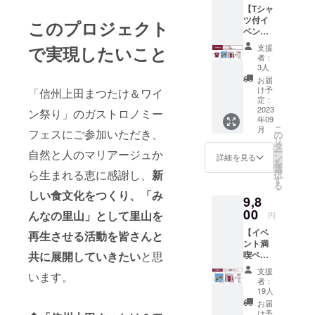
州上田まつ
【Tシャ
m、底
マチ
たけ＆ワイ
ツ付イ
直径
80mm/
このプロジェクト
ベント
69.5m
ン祭り
材質：
満喫
m、高
不織布/
支援
で実現したいこと
2023」のガ
コー
さ
色：エ
者：
ストロノ
ス】 ・
235mm
ンジ）
3人
オリジ
/ 容
（郵
ミーフェス
お届
ナルス
量:207
送） ・
け予
「信州上田まつたけ＆ワイ
とガトロノ
タッフT
ml / 重
定：
ポスト
シャツ1
2023
ミーツアー
量：約
ン祭り」のガストロノミー
カード
年09
枚(サイ
113g /
・
を初開催す
こ
月
ズ：
フェスにご参加いただき、
材質:プ
の
Thank
リ
ることにし
S.M.L/
ラス
タ
youメー
ー
自然と人のマリアージュか
材質：
チック /
ました。
ン
ル ・オ
詳細を見る
を
綿
色:クリ
選
フィ
ら生まれる恵に感謝し、
新
択
100%/
ア/日本
す
シャル
る
暖かいご支
色：エ
製）
HPへの
しい食文化
をつくり、
「み
9,8
ンジ)
（イベ
お名前
援や応援、
（イベ
00
ント会
（文
んなの里山」として
里山を
円
シェアして
ント会
場での
字）掲
【イベ
場での
頂けると嬉
再生
させる活動を皆さんと
お渡
載（9月
ント満
お渡
し） ・
22日～
しいです。
喫ペア
共に展開していきたい
と思
し） ・
首掛け
30日の
よろしくお
コー
飲食チ
ワイン
予定）
支援
います。
ス】 ・
ケット
グラス
願いいたし
※支援
者：
飲食チ
3,000円
バッグ1
19人
時、必
ます！
ケット
分（イ
個（サ
ず備考
お届
6,000円
ベント
イズ：
け予
欄に掲