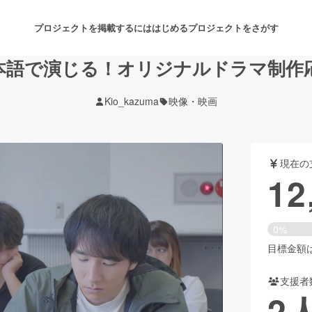
プロジェクトを掲載するには
はじめる
プロジェクトをさがす
本語で演じる！オリジナルドラマ制作
Kio_kazuma
映像・映画
注目のリターン
注目の新着プロジェクト
募集終了が近いプロジェクト
も
現在の
音楽
舞台・パフォーマンス
12
ゲーム・サービス開発
フード・飲食店
0%
書籍・雑誌出版
アニメ・漫画
目標金額は3
支援者
チャレンジ
ビューティー・ヘルスケ
2