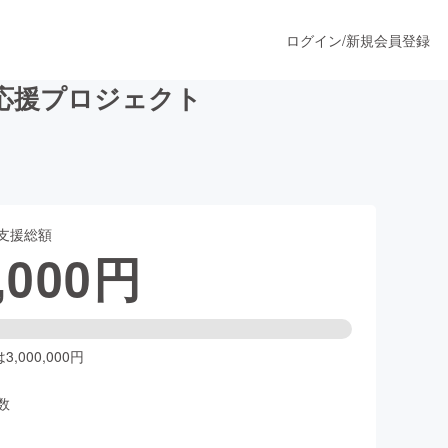
ログイン
/
新規会員登録
応援プロジェクト
うすぐ公開されます
支援総額
プロダクト
,000
円
ファッション
スポーツ
,000,000円
数
ア
ソーシャルグッド
人