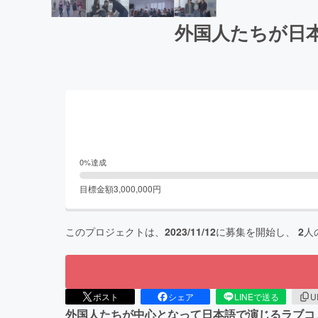
外国人たちが日
0
%達成
目標金額
3,000,000
円
このプロジェクトは、
2023/11/12
に募集を開始し、
2
人
ポスト
シェア
LINEで送る
U
外国人たちが中心となって日本語で演じるラブコ