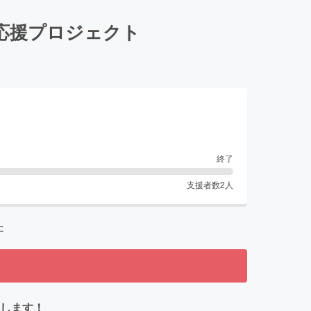
応援プロジェクト
終了
支援者数
2
人
た
けします！