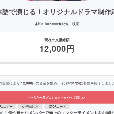
本語で演じる！オリジナルドラマ制作
Kio_kazuma
映像・映画
現在の支援総額
12,000
円
の支援により
12,000
円の資金を集め、
2024/01/24
に募集を終了しまし
もう一度プロジェクトをやってほしい
RLコピー
埋め込み
QRコード
メ！ 個性豊かなメンバーで極上のエンターテイメントをお届