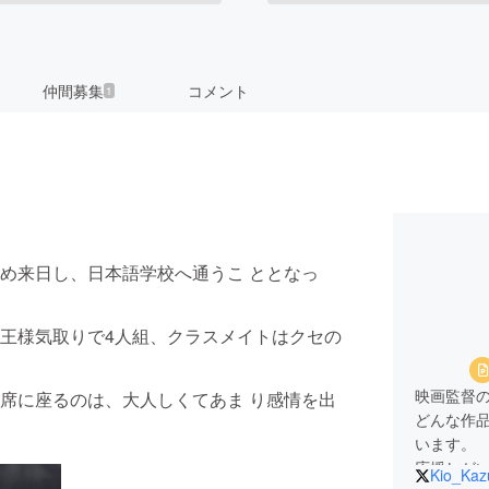
仲間募集
コメント
1
め来日し、日本語学校へ通うこ ととなっ
王様気取りで4人組、クラスメイトはクセの
映画監督
席に座るのは、大人しくてあま り感情を出
どんな作
います。
応援しが
Kio_Ka