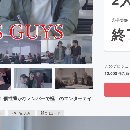
募集終
CAMPFIRE for Social Good
CAMPFIRE Creation
終
CAMPFIREふるさと納税
machi-ya
コミュニティ
このプロジェ
12,000
円の資
！ 個性豊かなメンバーで極上のエンターテイ
ピー
埋め込み
QRコード