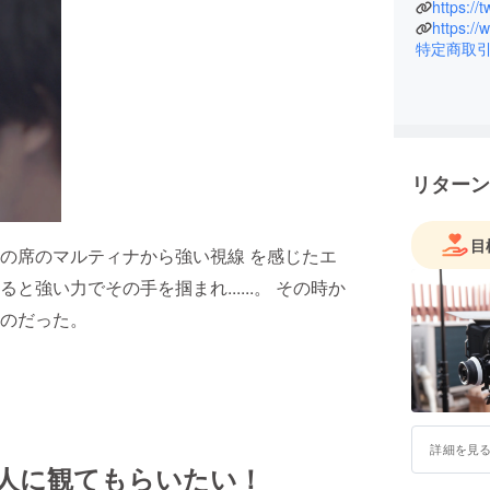
を作りま
https://
お願いし
https:/
特定商取
リターン
目
の席のマルティナから強い視線 を感じたエ
強い力でその手を掴まれ......。 その時か
のだった。
詳細を見
の人に観てもらいたい！