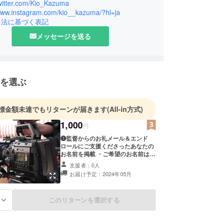
すのでよろしく
twitter.com/Kio_Kazuma
ます！
/www.instagram.com/kio__kazuma/?hl=ja
引法に基づく表記
メッセージを送る
を選ぶ
標金額未達でもリターンが届きます
(All-in方式)
1,000
円
❶監督からのお礼メール＆エンド
ロールにご支援くださったあなたの
お名前を掲載 ・ご希望のお名前は備
考欄に記載をお願いします ・注目し
支援者：0人
ているキャラクターやキャストを教
お届け予定：2024年05月
えてください
このリターンを選択する
る