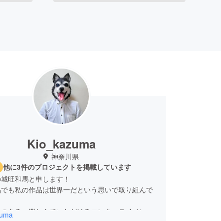
Kio_kazuma
神奈川県
他に3件のプロジェクトを掲載しています
の城旺和馬と申します！
品でも私の作品は世界一だという思いで取り組んで
いのある、楽しんでいただけるエンターテイメント
zuma