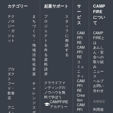
カテゴリー
起案サポート
サ
CAMP
ー
FIRE
テク
ま
プ
ス
ビ
につい
ノロ
ち
ロ
タ
ス
て
ジー
づ
ジ
ッ
・ガ
く
ェ
フ
CAM
CAMP
ジェ
り
ク
に
PFI
FIREと
ット
・
ト
相
RE
は
地
を
談
CAM
あんし
域
作
す
PFI
ん・安
活
る
る
RE
全への
性
資
コ
取り組
化
料
ミュ
み
プロ
音
請
ニ
ニュー
ダク
楽
求
ティ
ス
ト
CAM
ヘルプ
クラウドファ
フー
チ
PFI
お問い
ンディングの
ド・
ャ
RE
合わせ
ノウハウを無
飲食
レ
Crea
料で学ぼう
店
ン
tion
各種規定
CAMPFIRE
ジ
CAM
アカデミー
アニ
ス
利用規
PFI
メ・
ポ