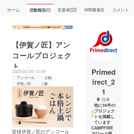
ホーム
支援者
仲間募集
コメント
活動報告
99+
1
18
【伊賀ノ匠】アン
コールプロジェク
ト
Primed
2025/02/28 12:39
3/1(土)10:00 開
アンコール
土鍋
irect_2
伊賀ノ匠
ご飯
始します★
1
日本
他に36件の
プロジェク
トを掲載し
ています
CAMPFIRE
皆様伊賀ノ匠のアンコール
アワード受