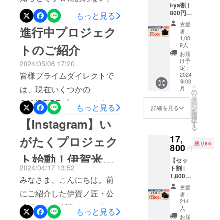
https://camp-
イグループ
i-ya割 |
す。https://camp-
さわらない、かがまないゴ
800円
もっと見る
として、全
fire.jp/projects/791145/viewY
OFF】
fire.jp/projects/829512/view
ミ箱の最終形態！非接触型
支援
国の生活協
進行中プロジェク
伊賀ノ
OUTUBE商品紹介はコチラ
者：
匠 レン
同組合様を
ダストボックスNONNの
1,08
https://youtu.be/V-
ジ土鍋
9人
トのご紹介
始めとする
CAMPFIREプロジェクトが
×1 ※ 一
お届
DUSNVXMzw?
様々な販売
般販売
け予
2024/05/08 17:20
スタートしました！ぜひご
予定価
定：
ルートから
si=1Si3MS5k3b-FaP32
皆様プライムダイレクトで
2024
格9,800
覧ください。https://camp-
集まるお客
年03
円 ※ リ
こ
は、現在いくつかの
月
様の声を元
ターン
の
fire.jp/projects/view/758078
リ
価格は
タ
に、お客様
CAMPFIREプロジェクトが
ー
もっと見る
消費
ン
詳細を見る
を
が求めてい
税・送
選
進行中です。よろしけれ
択
【Instagram】い
料込み
す
る商品を開
る
ば、ご覧ください。全天候
の価格
発できるよ
17,
がたくプロジェク
です ※
型多機能ホワイトパンツ！
残り86
うに日々活
800
このリ
円
ターン
ト始動！伊賀米が
動を行って
https://camp-
【セッ
は2024
おります。
2024/04/17 13:52
ト割 |
年3月下
fire.jp/projects/view/746619
当たる・・・か
1,800円
代表商品に
旬のお
みなさま、こんにちは。前
OFF！
【無水調理が可能】四角い
届け予
支援
たった15秒
も？
】 伊賀
にご紹介した伊賀ノ匠・公
定で
者：
フライパンセット
でぽっかぽ
ノ匠 レ
す。
214
式インスタグラムアカウン
ンジ土
人
かのスピー
もっと見る
https://camp-
鍋 ×2 ※
お届