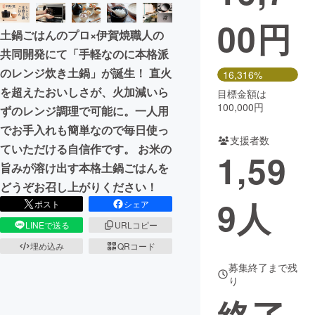
00
円
まちづくり・地域活性化
土鍋ごはんのプロ×伊賀焼職人の
共同開発にて「手軽なのに本格派
CAMPFIRE for Social Good
CAMPFIRE Creation
のレンジ炊き土鍋」が誕生！ 直火
16,316%
CAMPFIREふるさと納税
machi-ya
コミュニティ
を超えたおいしさが、火加減いら
目標金額は
100,000円
ずのレンジ調理で可能に。一人用
でお手入れも簡単なので毎日使っ
支援者数
ていただける自信作です。 お米の
1,59
旨みが溶け出す本格土鍋ごはんを
どうぞお召し上がりください！
9
人
ポスト
シェア
LINEで送る
URLコピー
埋め込み
QRコード
募集終了まで残
り