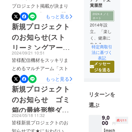
賞履歴
プロジェクト掲載が決まり
ました！3/1(土)10:00 開始
2024.4 ノミ
もっと見る
ネート
です。今回、沢山の方から
新規プロジェクト
2014年設
もう１度掲載してほしいと
立。 「楽し
のお知らせ(スト
く、健康に
いうアンコールをいただい
生きる」を
リーミングアー
た事で掲載が決定しまし
特定商取引
応援する、
法に基づく
2024/09/21 10:51
た。ありがとうございまし
ム)
という信念
表記
皆様配信機材をスッキリま
た。機関中、特別価格での
メッセー
のもと、自
とめるマルチアーム「スト
ジを送る
社で一貫し
ご案内になりますので、ま
リーミングアーム」プロ
て商品開
もっと見る
だ購入されていない方はも
発・企画を
ジェクトが開始しました！
新規プロジェクト
ちろん、すでに購入をされ
行い、テレ
これまで、ありそうでな
リターンを
た方のリピートも是非ご検
ビ通販をメ
のお知らせ ゴミ
かった配信者のための役立
インに商品
選ぶ
討ください。ページをお気
箱の最終形態ダス
ちツールです！ぜひ、ご覧
をご紹介し
に入り登録いただければ、
2024/05/18 11:32
ておりま
9,0
ください★CAMPFIREプロ
トボックスNONN
公開情報が届きます★事前
残り11
皆様新規プロジェクトのお
00
す。 東証上
円
ジェクトページはコチラ
場のアイケ
にチェックをお願いしま
知らせです★におわない、
【mach