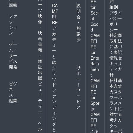
約
RE
漫画
ー
CA
説
細則
for
ツ
MP
明
プライ
Soci
ファ
映
FI
会
バシー
al
ッ
像
RE
・
ポリ
Goo
ショ
・
ア
相
シー
d
ン
映
カ
談
特定商
CAM
画
デ
会
取引法
PFI
ゲー
書
ミ
に基づ
RE
ム・
籍
ー
く表記
for
サー
・
と
情報セ
Ente
ビス
雑
は
キュリ
rtain
開発
誌
ク
サ
ティ方
men
出
ラ
ポ
針
t
版
ウ
ー
反社基
CAM
ビジ
ビ
ド
ト
本方針
PFI
ネ
ュ
フ
サ
カスタ
RE
ス・
ー
ァ
ー
マーハ
for
起業
テ
ン
ビ
ラスメ
Spor
ィ
デ
ス
ントに
ts
ー
ィ
対する
CAM
・
ン
考え方
PFI
ヘ
グ
クッ
RE
ル
と
キーポ
ふる