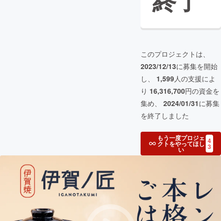
終了
このプロジェクトは、
2023/12/13
に募集を開始
し、
1,599
人の支援によ
り
16,316,700
円の資金を
集め、
2024/01/31
に募集
を終了しました
もう一度プロジェ
4
クトをやってほし
3
い