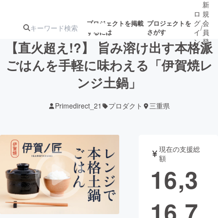
新
ロ
規
グ
会
プロジェクトを掲載
プロジェクトを
/
するには
さがす
イ
員
ン
登
【直火超え!?】 旨み溶け出す本格派
録
ごはんを手軽に味わえる「伊賀焼レ
ンジ土鍋」
人気のプロ
注目のリ
注目の新着プロ
募集終了が近いプ
もうすぐ公開
ジェクト
ターン
ジェクト
ロジェクト
されます
Primedirect_21
プロダクト
三重県
アート・写真
音楽
現在の支援総
テクノロジー・ガジェット
ゲーム・サ
額
16,3
映像・映画
書籍・雑誌
16,7
ビジネス・起業
チャレンジ