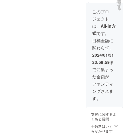
覧になってみてください
料込み
選
択
の価格
す
る
ね。引き続き、よろしくお
です ※
このプロ
このリ
願いいたします。
ジェクト
ターン
は2024
は、
All-In方
年3月下
式
です。
旬のお
届け予
目標金額に
定で
関わらず、
す。
2024/01/31
23:59:59
ま
でに集まっ
た金額が
ファンディ
ングされま
す。
支援に関するよ
くある質問
手数料はいく
らかかります