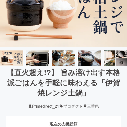
【直火超え!?】 旨み溶け出す本格
派ごはんを手軽に味わえる「伊賀
焼レンジ土鍋」
Primedirect_21
プロダクト
三重県
現在の支援総額