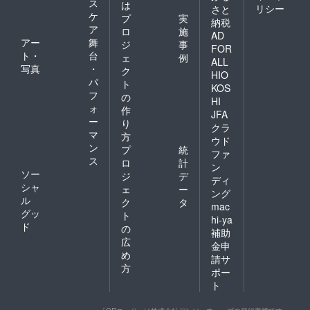
ス
は
リシー
さと
ケ
プ
実
納税
ア
ロ
施
AD
アー
舞
ジ
事
FOR
ト・
台
ェ
例
ALL
写真
・
ク
HIO
パ
ト
KOS
フ
の
HI
ォ
作
JFA
ー
り
クラ
マ
方
ウド
ン
プ
統
ファ
ス
ロ
計
ン
ソー
ジ
デ
ディ
シャ
ェ
ー
ング
ル
ク
タ
mac
グッ
ト
hi-ya
ド
の
補助
広
金申
め
請サ
方
ポー
ト