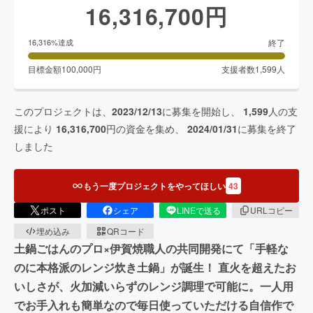
16,316,700
円
終了
16,316
%達成
目標金額
100,000
円
支援者数
1,599
人
このプロジェクトは、
2023/12/13
に募集を開始し、
1,599
人の支
援により
16,316,700
円の資金を集め、
2024/01/31
に募集を終了
しました
もう一度プロジェクトをやってほしい
43
ポスト
シェア
LINEで送る
URLコピー
埋め込み
QRコード
土鍋ごはんのプロ×伊賀焼職人の共同開発にて「手軽な
のに本格派のレンジ炊き土鍋」が誕生！ 直火を超えたお
いしさが、火加減いらずのレンジ調理で可能に。一人用
でお手入れも簡単なので毎日使っていただける自信作で