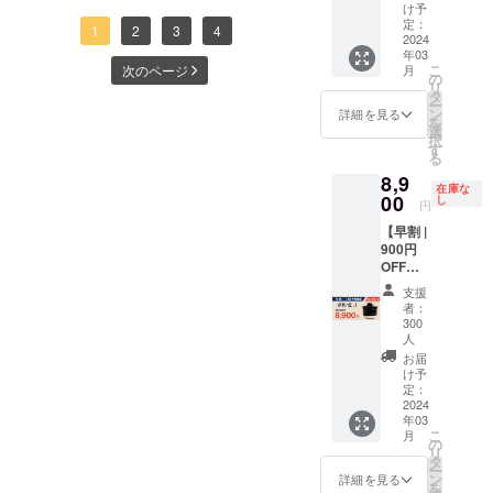
トにて、伊賀ノ匠の輪を広
ドヒート 温
一般販
け予
fire.jp/projects/view/7502034
売予定
定：
熱ベスト。8
げるべくこんな取り組みが
1
2
3
4
2024
価格
種のレンズで視界をサポー
種類の形に
年03
19,600
始まりました！＼＼ 伊賀
こ
月
次のページ
変形するス
トするオーバーグラス
円 ※ リ
の
リ
ノ匠を使った写真の投稿
ターン
タ
テップエイ
ー
https://camp-
価格は
ン
詳細を見る
を
トなど。
で、伊賀米を4名様にプレゼ
消費
選
fire.jp/projects/view/756283
択
税・送
す
ント！ ／／ 各種条件など
る
料込み
ポンプ一体型エアーベッド
8,9
の価格
詳細はインスタグラム（
在庫な
特別セットhttps://camp-
00
です ※
し
円
@iganotakumi ）をご確認く
このリ
fire.jp/projects/view/757809
【早割 |
ターン
ださい。今後も何度か実施
900円
は2024
冷水温度約７℃！ペットボ
OFF】
年3月下
予定ですので、ぜひフォ
伊賀ノ
旬のお
トルで給水できるウォー
支援
匠 レン
届け予
ローしてお待ちいただける
者：
ジ土鍋
ターサーバーhttps://camp-
定で
300
×1 ※ 一
と嬉しいです。このような
人
す。
fire.jp/projects/view/758189
般販売
お届
イベントだけでなく、伊賀
予定価
け予
【再掲載】新時代！寝なが
格9,800
定：
ノ匠のいろいろなアレンジ
2024
円 ※ リ
ら本格マッサージ
年03
ターン
レシピや使用方法を投稿し
こ
月
価格は
の
https://camp-
リ
消費
タ
ていますので、ぜひ一度ご
ー
fire.jp/projects/view/758358
税・送
ン
詳細を見る
を