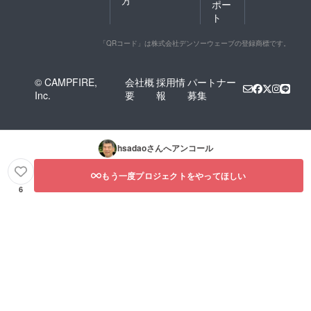
ポー
ト
「QRコード」は株式会社デンソーウェーブの登録商標です。
© CAMPFIRE,
会社概
採用情
パートナー
Inc.
要
報
募集
hsadao
さんへアンコール
もう一度プロジェクトをやってほしい
6