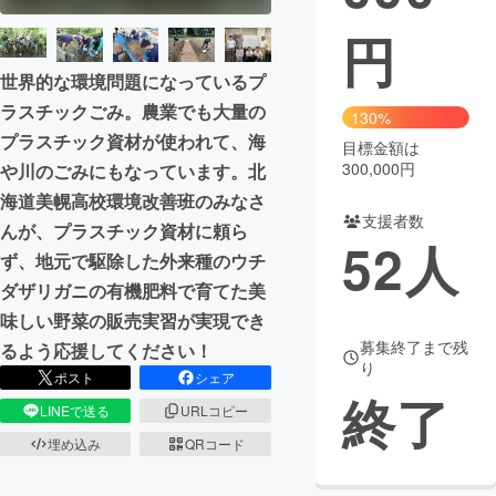
円
まちづくり・地域活性化
世界的な環境問題になっているプ
ラスチックごみ。農業でも大量の
CAMPFIRE for Social Good
CAMPFIRE Creation
130%
プラスチック資材が使われて、海
CAMPFIREふるさと納税
machi-ya
コミュニティ
目標金額は
300,000円
や川のごみにもなっています。北
海道美幌高校環境改善班のみなさ
支援者数
んが、プラスチック資材に頼ら
52
人
ず、地元で駆除した外来種のウチ
ダザリガニの有機肥料で育てた美
味しい野菜の販売実習が実現でき
募集終了まで残
るよう応援してください！
り
ポスト
シェア
終了
LINEで送る
URLコピー
埋め込み
QRコード