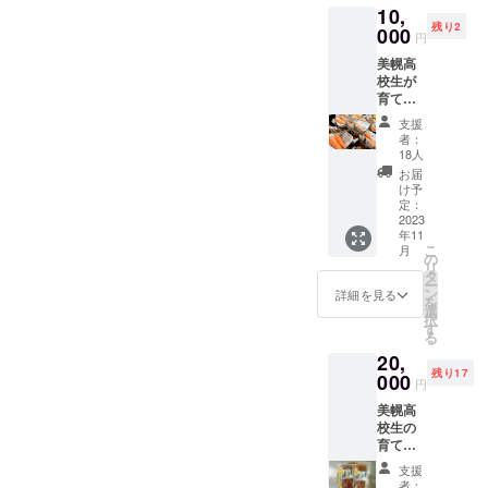
ご支援を受け付けています
まりました。人参も丁寧に
10,
残り2
000
ので、応援よろしくお願い
円
収穫し、重さや数量を記録
美幌高
します！
していきます。今回収穫し
校生が
育てた
たニンジンは、京都での販
カボ
支援
チャと
売実習やご支援いただいた
者：
ニンジ
18人
みなさまへのお礼のほか、
ンの
お届
セット
け予
地域の交流会など環境改善
＊セッ
定：
トの内
2023
班の成果を広める活動のた
年11
容は収
こ
月
穫等の
めだけに使われます。一旦
の
リ
状況に
タ
ー
引き抜いて、葉を落とした
よって
ン
詳細を見る
を
変更と
選
後、鮮度を保つために畑の
択
なる場
す
る
合があ
中に一度埋め戻して、20日
20,
りま
残り17
す。原
に再度掘り出して、京都ま
000
円
材料及
で発送します。一般に販売
美幌高
び添加
校生の
物等の
されているニンジンは、機
育てた
食品表
野菜
示はお
械で洗浄するので、鮮度が
支援
セット
届け商
者：