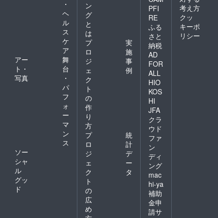
・
ン
考え方
PFI
ヘ
グ
クッ
RE
ル
と
キーポ
ふる
ス
は
リシー
さと
ケ
プ
実
納税
ア
ロ
施
AD
アー
舞
ジ
事
FOR
ト・
台
ェ
例
ALL
写真
・
ク
HIO
パ
ト
KOS
フ
の
HI
ォ
作
JFA
ー
り
クラ
マ
方
ウド
ン
プ
統
ファ
ス
ロ
計
ン
ソー
ジ
デ
ディ
シャ
ェ
ー
ング
ル
ク
タ
mac
グッ
ト
hi-ya
ド
の
補助
広
金申
め
請サ
方