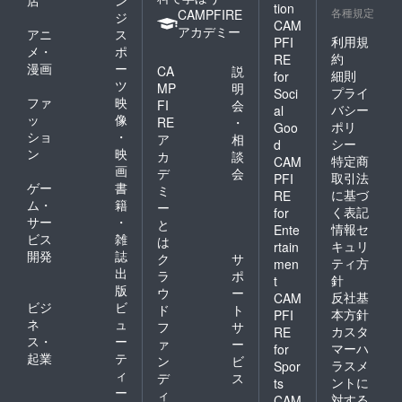
tion
各種規定
CAMPFIRE
ジ
CAM
アカデミー
アニ
ス
利用規
PFI
メ・
ポ
約
RE
漫画
ー
CA
説
細則
for
ツ
MP
明
プライ
Soci
ファ
映
FI
会
バシー
al
ッ
像
RE
・
ポリ
Goo
ショ
・
ア
相
シー
d
ン
映
カ
談
特定商
CAM
画
デ
会
取引法
PFI
ゲー
書
ミ
に基づ
RE
ム・
籍
ー
く表記
for
サー
・
と
情報セ
Ente
ビス
雑
は
キュリ
rtain
開発
誌
ク
サ
ティ方
men
出
ラ
ポ
針
t
版
ウ
ー
反社基
CAM
ビジ
ビ
ド
ト
本方針
PFI
ネ
ュ
フ
サ
カスタ
RE
ス・
ー
ァ
ー
マーハ
for
起業
テ
ン
ビ
ラスメ
Spor
ィ
デ
ス
ントに
ts
ー
ィ
対する
CAM