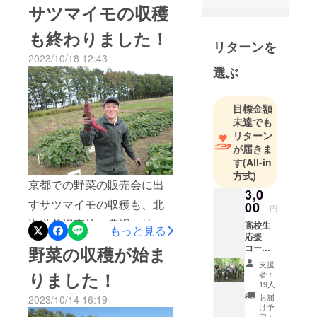
収穫した野菜の発送作業を
サツマイモの収穫
行いました！すっかり寒く
も終わりました！
なった晩秋の北海道です。
リターンを
2023/10/18 12:43
畑のそばのハウスの中で、
選ぶ
美幌高校の生徒のみなさん
が、1本1本、丁寧に箱に詰
目標金額
めていきます。ところで、
未達でも
リターン
なぜ土がついたままお届け
が届きま
するのでしょう？実は、土
す
(All-in
方式)
を落とすためには機械で洗
京都での野菜の販売会に出
3,0
浄するのですが、そうする
すサツマイモの収穫も、北
00
円
と野菜の表皮に傷がつい
海道美幌高校の農場で始ま
高校生
もっと見る
応援
て、鮮度が一気に落ちてし
りました。大きなサツマイ
コース
野菜の収穫が始ま
まいます。ですので、今回
＊高校
モに、生徒のみなさんも
支援
生から
りました！
者：
お届けするニンジンやサツ
ニッコリです。実はこのサ
のお礼
19人
のメッ
お届
マイモは、土を軽く落とす
2023/10/14 16:19
ツマイモの苗、高校生の取
セージ
け予
と報告
定：