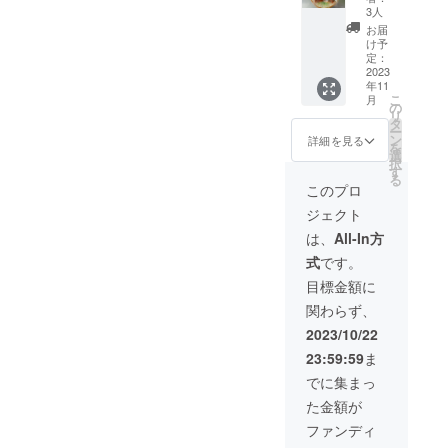
（カボ
品のラ
すぐに落ちてしまいます
3人
チャ、
ベルに
お届
が、本当はニンジンは洗わ
ニンジ
表記さ
け予
ン）に
れま
定：
ずに土付きのままお届けし
加え
2023
す。 商
年11
て、オ
品開封
たほうが、うんと美味しく
こ
月
ホーツ
前には
の
リ
ク産小
必ずお
召し上がっていただけるん
タ
ー
麦を
届けの
ン
詳細を見る
を
ですよ！そしてもう一つ、
使った
リター
選
択
美幌高
ンに貼
す
カボチャも収穫しました。
る
校特製
付され
このプロ
パウン
たラベ
立派に育ったカボチャをご
ジェクト
ドケー
ルや注
キセッ
意書き
覧ください！カボチャは1個
は、
All-In方
ト（ク
をご確
式
です。
ずつ、丁寧に磨いて保存し
ルミ、
認くだ
カボ
さい。
目標金額に
ます。こちらも1つずつ、重
チャ）
関わらず、
＊セッ
さを測って、畑からどれく
トの内
2023/10/22
容は収
らいのカボチャが収穫でき
23:59:59
ま
穫等の
たのか、しっかりとデータ
状況に
でに集まっ
よって
を蓄積していきます。ちな
た金額が
変更と
なる場
ファンディ
みにカボチャは収穫してす
合があ