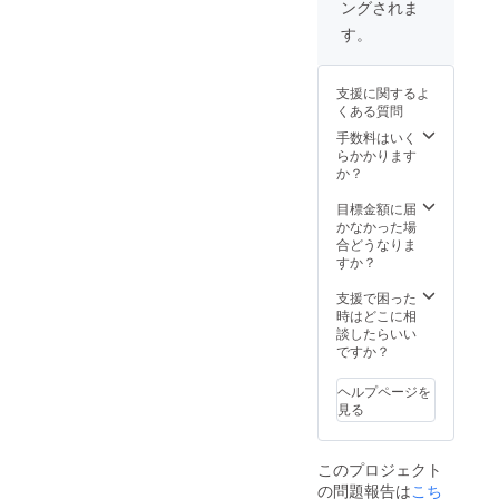
ングされま
りま
ぐ食べてもあまり美味しく
す。原
す。
ありません。しばらく「追
材料及
び添加
熟」することでうんと甘味
物等の
支援に関するよ
食品表
が増します。高校生たちが
くある質問
示はお
届け商
丁寧に収穫したカボチャを
手数料はいく
品のラ
らかかります
楽しみにお待ちください！
ベルに
か？
表記さ
販売会は10/28（土）〜
れま
目標金額に届
す。 商
かなかった場
29（日）に京都の洛北阪急
品開封
合どうなりま
前には
スクエア特設会場で行いま
すか？
必ずお
す。お近くの方はぜひ足を
届けの
支援で困った
リター
時はどこに相
お運びください！
ンに貼
談したらいい
付され
ですか？
たラベ
ルや注
ヘルプページを
意書き
見る
をご確
認くだ
さい。
このプロジェクト
の問題報告は
こち