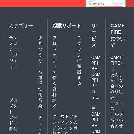
カテゴリー
起案サポート
サ
CAMP
ー
FIRE
テク
ま
プ
ス
ビ
につい
ノロ
ち
ロ
タ
ス
て
ジー
づ
ジ
ッ
・ガ
く
ェ
フ
CAM
CAMP
ジェ
り
ク
に
PFI
FIREと
ット
・
ト
相
RE
は
地
を
談
CAM
あんし
域
作
す
PFI
ん・安
活
る
る
RE
全への
性
資
コ
取り組
化
料
ミュ
み
プロ
音
請
ニ
ニュー
ダク
楽
求
ティ
ス
ト
CAM
ヘルプ
クラウドファ
フー
チ
PFI
お問い
ンディングの
ド・
ャ
RE
合わせ
ノウハウを無
飲食
レ
Crea
料で学ぼう
店
ン