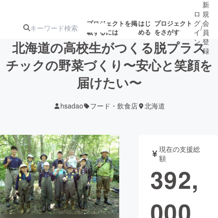
新
ロ
規
グ
会
プロジェクトを掲
はじ
プロジェクト
/
載するには
める
をさがす
イ
員
ン
登
北海道の高校生がつくる脱プラス
録
チックの野菜づくり〜安心と笑顔を
届けたい〜
人気のプロ
注目のリ
注目の新着プロ
募集終了が近いプ
もうすぐ公開
ジェクト
ターン
ジェクト
ロジェクト
されます
hsadao
フード・飲食店
北海道
アート・写真
音楽
現在の支援総
テクノロジー・ガジェット
ゲーム・サ
額
392,
映像・映画
書籍・雑誌
000
ビジネス・起業
チャレンジ