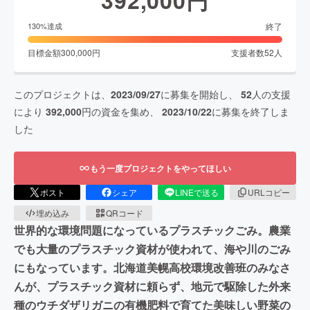
終了
130
%達成
目標金額
300,000
円
支援者数
52
人
このプロジェクトは、
2023/09/27
に募集を開始し、
52
人の支援
により
392,000
円の資金を集め、
2023/10/22
に募集を終了しま
した
もう一度プロジェクトをやってほしい
ポスト
シェア
LINEで送る
URLコピー
埋め込み
QRコード
世界的な環境問題になっているプラスチックごみ。農業
でも大量のプラスチック資材が使われて、海や川のごみ
にもなっています。北海道美幌高校環境改善班のみなさ
んが、プラスチック資材に頼らず、地元で駆除した外来
種のウチダザリガニの有機肥料で育てた美味しい野菜の