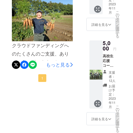
程度にとどめて発送してい
り組みに共感してくださっ
が届き
2023
年11
ます。みなさんのお手元に
ます。
た近くの農家の方から提供
こ
月
の
リ
お届けするまでの追熟の日
していただいたものです。
タ
ー
ン
詳細を見る
数も考えて、新鮮なままお
を
この農家の方ご自身も、高
選
択
す
届けするために、ちょっと
校生と同じように外来種の
る
5,0
一工夫です。ぜひ、美味し
ウチダザリガニを駆除して
クラウドファンディングへ
00
円
く召し上がってください
作った肥料を使ったサツマ
のたくさんのご支援、あり
高校生
ね！
イモの栽培を今年から始め
応援
がとうございます！おかげ
もっと見る
コース
てくださったそうです！ど
さまで目標額に達すること
＊高校
支援
生から
れくらいの面積で、どれく
者：
ができました（10/22まで引
1
お礼の
12人
メール
らい収穫できたのか、従来
お届
き続きご支援を受け付けて
と報告
け予
の慣行栽培と比較するため
が届き
定：
います。ぜひ、みなさまの
ます
2023
にしっかりデータも集めて
年11
応援よろしくお願いしま
こ
月
の
います。クラウドファン
す！）北海道美幌高校の実
リ
タ
ー
ディングの締め切りは
ン
詳細を見る
習農場では、京都での販売
を
選
択
10/22（土）です。まだまだ
実習に出す野菜の収穫が始
す
る