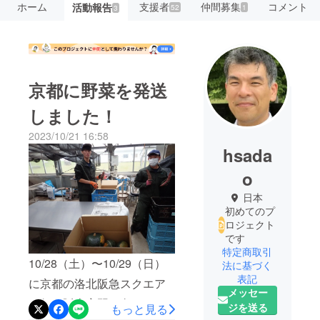
ホーム
支援者
仲間募集
コメント
活動報告
52
1
3
京都に野菜を発送
しました！
2023/10/21 16:58
hsada
o
日本
初めてのプ
ロジェクト
です
特定商取引
10/28（土）〜10/29（日）
法に基づく
表記
に京都の洛北阪急スクエア
メッセー
で行う販売実習に向けて、
ジを送る
もっと見る