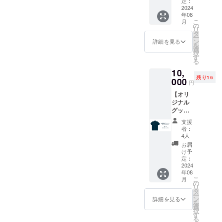
必ずお
定：
承くだ
ブルワ
2024
届けの
さい。
年08
リー
リター
こ
月
キャッ
ンに貼
の
リ
プ 1個
付され
タ
ー
お礼の
たラベ
ン
詳細を見る
を
メッ
ルや注
選
択
セージ
意書き
す
る
カ
をご確
10,
ラー：
認くだ
残り16
ネイ
000
さい。
円
ビーま
※アル
【オリ
たはサ
コール
ジナル
ンド
度数
グッズ
（ベー
5.0% ※
を買っ
ジュ
要冷蔵
支援
て応
系） 素
※20歳未
者：
援・プ
材：綿
満の者
4人
ラン
100%
による
お届
4】 京
サイ
飲酒は
け予
都嵐山
ズ：フ
定：
法令で
ブルワ
2024
リーサ
禁止さ
年08
リー
イズ 55
れてい
こ
月
オープ
～60cm
の
ます。
リ
ンシャ
（金属
タ
20歳未
ー
ツ 1枚
クリッ
ン
満の方
詳細を見る
を
お礼の
プア
選
はこの
択
メッ
ジャス
す
リター
る
セージ
ター）