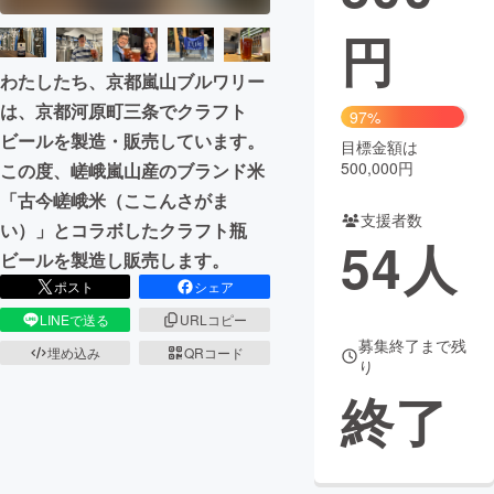
円
まちづくり・地域活性化
わたしたち、京都嵐山ブルワリー
は、京都河原町三条でクラフト
CAMPFIRE for Social Good
CAMPFIRE Creation
97%
ビールを製造・販売しています。
CAMPFIREふるさと納税
machi-ya
コミュニティ
目標金額は
500,000円
この度、嵯峨嵐山産のブランド米
「古今嵯峨米（ここんさがま
支援者数
い）」とコラボしたクラフト瓶
54
人
ビールを製造し販売します。
ポスト
シェア
LINEで送る
URLコピー
募集終了まで残
埋め込み
QRコード
り
終了