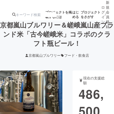
新
ロ
規
グ
会
プロジェクトを掲
はじ
プロジェクト
/
載するには
める
をさがす
イ
員
ン
登
京都嵐山ブルワリー＆嵯峨嵐山産ブラ
録
ンド米「古今嵯峨米」コラボのクラ
フト瓶ビール！
人気のプロ
注目のリ
注目の新着プロ
募集終了が近いプ
もうすぐ公開
ジェクト
ターン
ジェクト
ロジェクト
されます
京都嵐山ブルワリー
フード・飲食店
アート・写真
音楽
現在の支援総
テクノロジー・ガジェット
ゲーム・サ
額
486,
映像・映画
書籍・雑誌
500
ビジネス・起業
チャレンジ