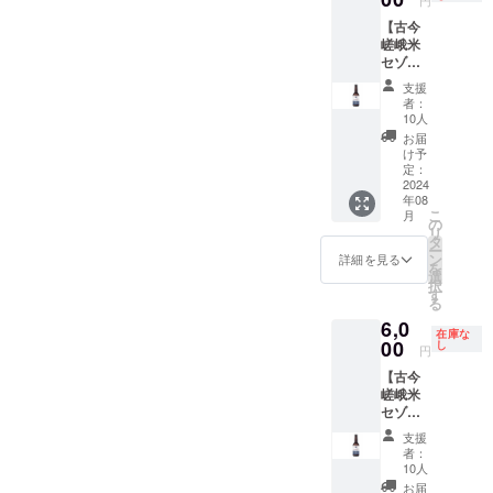
表示は
※アル
2024年
す。 ※
【古今
お届け
コール
12月末
樽返
嵯峨米
商品の
度数
までで
却：
セゾン
ラベル
5.0% ※
す。 ※
弊社醸
を買っ
に表記
要冷蔵
商品名
造所ま
支援
て応
されま
※20歳未
につい
で返却
者：
援・プ
す。 商
満の者
10人
て ・公
をお願
ラン
品開封
による
序良俗
いしま
お届
3】 古
前には
飲酒は
け予
に従
す。 ※
今嵯峨
必ずお
定：
法令で
い、
消費期
米セゾ
2024
届けの
禁止さ
ビール
限：製
年08
ン
リター
れてい
商品名
造後
こ
月
330ml 4
ンに貼
の
ます。
として
６ヶ月
リ
本 お礼
付され
タ
20歳未
ふさわ
以内 ※
ー
のメッ
たラベ
ン
満の方
詳細を見る
しくな
提供時
を
セージ
ルや注
選
はこの
い場合
期：
択
※原材料
意書き
す
リター
は変更
2025年
る
及び添
をご確
ンを選
をお願
3月まで
6,0
加物等
認くだ
択でき
いしま
※提供時
在庫な
の食品
00
さい。
し
ませ
す。 ・
期は、
円
表示は
※アル
ん。
メ
打合
【古今
お届け
コール
ニュー
せ、レ
嵯峨米
商品の
度数
その他
シピ開
セゾン
ラベル
5.0% ※
必要な
発、必
を買っ
に表記
要冷蔵
媒体で
要な原
支援
て応
されま
※20歳未
者：
表記で
材料の
援・プ
す。 商
満の者
10人
きる文
調達、
ラン
品開封
による
お届
字や文
法令の