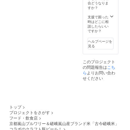
合どうなりま
すか？
支援で困った
時はどこに相
談したらいい
ですか？
ヘルプページを
見る
このプロジェクト
の問題報告は
こち
ら
よりお問い合わ
せください
トップ
>
プロジェクトをさがす
>
フード・飲食店
>
京都嵐山ブルワリー＆嵯峨嵐山産ブランド米「古今嵯峨米」
コラボのクラフト瓶ビール！
>