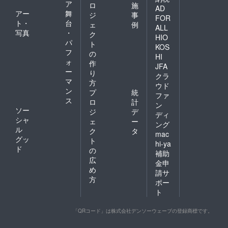
ア
ロ
施
AD
アー
舞
ジ
事
FOR
ト・
台
ェ
例
ALL
写真
・
ク
HIO
パ
ト
KOS
フ
の
HI
ォ
作
JFA
ー
り
クラ
マ
方
ウド
ン
プ
統
ファ
ス
ロ
計
ン
ソー
ジ
デ
ディ
シャ
ェ
ー
ング
ル
ク
タ
mac
グッ
ト
hi-ya
ド
の
補助
広
金申
め
請サ
方
ポー
ト
「QRコード」は株式会社デンソーウェーブの登録商標です。