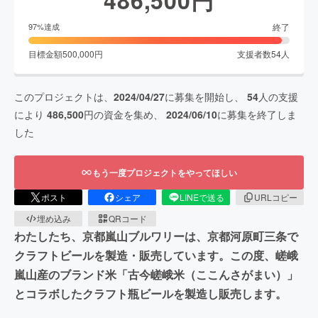
終了
97
%達成
目標金額
500,000
円
支援者数
54
人
このプロジェクトは、
2024/04/27
に募集を開始し、
54
人の支援
により
486,500
円の資金を集め、
2024/06/10
に募集を終了しま
した
もう一度プロジェクトをやってほしい
ポスト
シェア
LINEで送る
URLコピー
埋め込み
QRコード
わたしたち、京都嵐山ブルワリーは、京都河原町三条で
クラフトビールを製造・販売しています。この度、嵯峨
嵐山産のブランド米「古今嵯峨米（ここんさがまい）」
とコラボしたクラフト瓶ビールを製造し販売します。