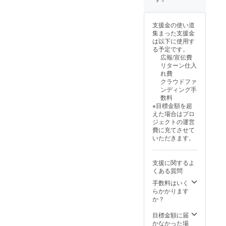
意書き
リター
をご確
ンを選
認くだ
択でき
支援金の使い道
さい。
ませ
集まった支援金
※アル
ん。
は以下に使用す
コール
る予定です。
度数
広報/宣伝費
5.0% ※
リターン仕入
要冷蔵
れ費
※20歳未
クラウドファ
満の者
ンディング手
による
数料
飲酒は
※目標金額を超
法令で
えた場合はプロ
禁止さ
ジェクトの運営
れてい
費に充てさせて
ます。
いただきます。
20歳未
満の方
はこの
支援に関するよ
リター
くある質問
ンを選
択でき
手数料はいく
ませ
らかかります
ん。
か？
目標金額に届
かなかった場