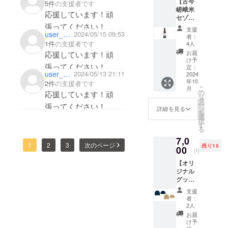
【古今
たはホ
5件
の支援者です
嵯峨米
ワイト
応援しています！頑
セゾン
素材：
を買っ
張ってください！
綿100％
支援
て応
user_b52cb0c274f4
2024/05/15 09:53
サイ
者：
援・プ
ズ： S
1件
の支援者です
4人
ラン
身丈66
お届
応援しています！頑
3】 古
身巾49
け予
張ってください！
今嵯峨
M 身丈
定：
user_4504d3ff52e4
2024/05/13 21:11
米セゾ
2024
70 身巾
年10
ン
2件
の支援者です
52 L 身
こ
月
330ml 4
丈74 身
の
応援しています！頑
リ
本 お礼
巾55 XL
タ
ー
張ってください！
のメッ
身丈78
ン
詳細を見る
を
セージ
身巾58
選
択
※原材料
※素材の
す
る
及び添
特性や
7,0
加物等
生産の
1
2
3
次のページ
残り18
の食品
00
過程に
円
表示は
よっ
【オリ
お届け
て、表
ジナル
商品の
記サイ
グッズ
ラベル
ズより
を買っ
に表記
誤差が
支援
て応
されま
生じま
者：
援・プ
す。 商
す。あ
2人
ラン
品開封
らかじ
お届
3】 京
前には
めご了
け予
都嵐山