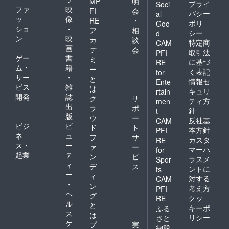
MP
明
プライ
Soci
ファ
映
FI
会
バシー
al
ッ
像
RE
・
ポリ
Goo
ショ
・
ア
相
シー
d
ン
映
カ
談
特定商
CAM
画
デ
会
取引法
PFI
ゲー
書
ミ
に基づ
RE
ム・
籍
ー
く表記
for
サー
・
と
情報セ
Ente
ビス
雑
は
キュリ
rtain
開発
誌
ク
サ
ティ方
men
出
ラ
ポ
針
t
版
ウ
ー
反社基
CAM
ビジ
ビ
ド
ト
本方針
PFI
ネ
ュ
フ
サ
カスタ
RE
ス・
ー
ァ
ー
マーハ
for
起業
テ
ン
ビ
ラスメ
Spor
ィ
デ
ス
ントに
ts
ー
ィ
対する
CAM
・
ン
考え方
PFI
ヘ
グ
クッ
RE
ル
と
キーポ
ふる
ス
は
リシー
さと
ケ
プ
実
納税