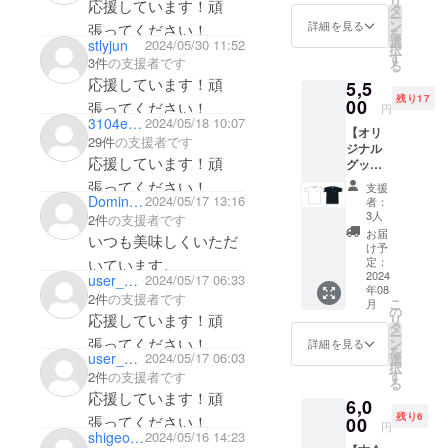
リ
応援しています！頑
グラス
タ
ー
（480m
ン
詳細を見る
張ってください！
を
l） お礼
選
stlyjun
2024/05/30 11:52
択
のメッ
す
3件
の支援者です
る
セージ
応援しています！頑
5,5
※中身は
残り17
入って
00
張ってください！
円
いませ
3104endo
2024/05/18 10:07
【オリ
ん。グ
29件
の支援者です
ジナル
ラスだ
応援しています！頑
グッズ
けのお
を買っ
届けで
張ってください！
支援
て応
す。
Domingo93
2024/05/17 13:16
者：
援・プ
3人
2件
の支援者です
ラン
お届
いつも美味しくいただ
2】 京
け予
都嵐山
定：
いています。
ブルワ
2024
user_5e469cee3be4
2024/05/17 06:33
年08
リー T
2件
の支援者です
こ
月
シャツ
の
応援しています！頑
リ
1枚 お
タ
ー
礼の
張ってください！
ン
詳細を見る
を
メッ
user_5e469cee3be4
2024/05/17 06:03
選
択
セージ
す
2件
の支援者です
る
カ
応援しています！頑
6,0
ラー：
残り6
ネイ
張ってください！
00
円
shigeomasunaga
2024/05/16 14:23
ビーま