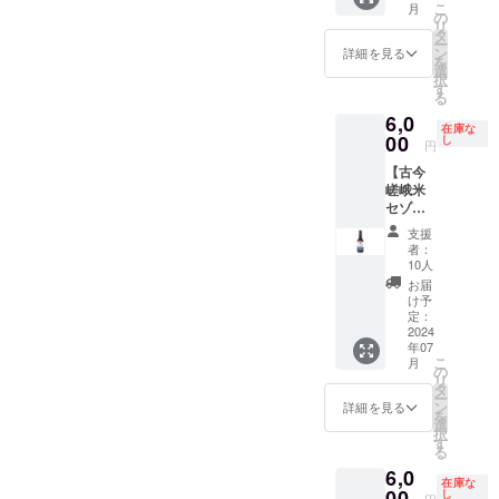
こ
月
330ml 4
造所
込み
の
リ
本 お礼
住所：
（165L-
タ
ー
のメッ
京都市
195L程
ン
詳細を見る
を
セージ
中京区
度） ※
選
択
※原材料
河原町
サー
す
る
及び添
三条上
バー：
6,0
加物等
る恵比
空冷
在庫な
の食品
00
須町
サー
し
円
表示は
534-33
バー、S
【古今
お届け
HP：
タイプ
嵯峨米
商品の
https://
のディ
セゾン
ラベル
kyoto-
ズペン
を買っ
に表記
arashiy
スヘッ
支援
て応
されま
amabre
ドが必
者：
援・プ
す。 商
wery.co
要 ※打
10人
ラン
品開封
m 営
合わ
お届
2】 古
前には
業時
せ：弊
け予
今嵯峨
必ずお
定：
間：
社醸造
米セゾ
2024
届けの
月、
所、ま
年07
ン
リター
火、
たは
こ
月
330ml 4
ンに貼
の
木、金
Zoom ※
リ
本 お礼
付され
タ
曜日 15
提供範
ー
のメッ
たラベ
ン
時-22時
囲：京
詳細を見る
を
セージ
ルや注
選
/ 土、日
都市内
択
※原材料
意書き
す
曜日 12
の飲食
る
及び添
をご確
時-22時
店様ま
6,0
加物等
認くだ
※提供時
で配達
在庫な
の食品
00
さい。
し
期は
しま
円