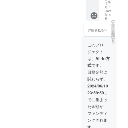
3】 古
前には
飲酒は
け予
字数な
則った
今嵯峨
必ずお
定：
法令で
どの制
申告、
米セゾ
2024
届けの
禁止さ
約があ
その他
年09
ン
リター
れてい
る場合
関連業
こ
月
330ml 4
ンに貼
の
ます。
があり
務の所
リ
本 お礼
付され
タ
20歳未
ます。
用日数
ー
のメッ
たラベ
ン
満の方
詳細を見る
により
を
セージ
ルや注
選
はこの
ます。
択
※原材料
意書き
す
リター
る
及び添
をご確
ンを選
このプロ
加物等
認くだ
択でき
ジェクト
の食品
さい。
ませ
表示は
※アル
ん。
は、
All-In方
お届け
コール
式
です。
商品の
度数
ラベル
5.0% ※
目標金額に
に表記
要冷蔵
関わらず、
されま
※20歳未
す。 商
満の者
2024/06/10
品開封
による
23:59:59
ま
前には
飲酒は
必ずお
法令で
でに集まっ
届けの
禁止さ
た金額が
リター
れてい
ンに貼
ます。
ファンディ
付され
20歳未
ングされま
たラベ
満の方
ルや注
はこの
す。