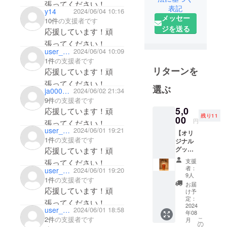
張ってください！
表記
る美味しい
y14
2024/06/04 10:16
メッセー
ビールを作
10件
の支援者です
ジを送る
応援しています！頑
ります。
張ってください！
user_b591fabcd764
2024/06/04 10:09
1件
の支援者です
リターンを
応援しています！頑
張ってください！
選ぶ
ja000987
2024/06/02 21:34
ビールが届くのが楽し
9件
の支援者です
みです！
5,0
応援しています！頑
残り11
00
円
張ってください！
user_8eb5dcf58174
2024/06/01 19:21
【オリ
1件
の支援者です
ジナル
グッズ
応援しています！頑
を買っ
支援
張ってください！
て応
者：
user_b863d2fecbe4
2024/06/01 19:20
援・プ
9人
1件
の支援者です
ラン
お届
応援しています！頑
1】 京
け予
都嵐山
定：
張ってください！
ブルワ
2024
user_4504d3ff52e4
2024/06/01 18:58
年08
リー パ
2件
の支援者です
こ
月
イント
の