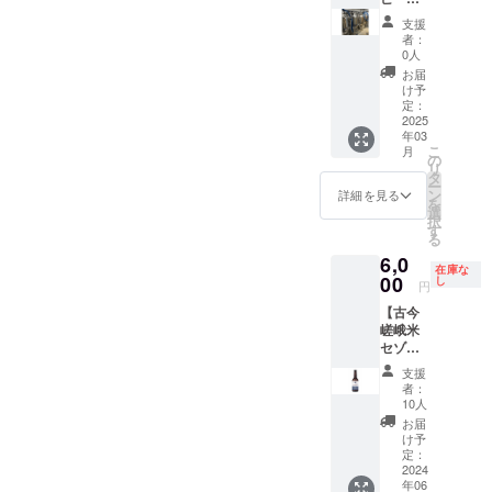
誤差が
ビール
製造し
支援
生じま
飲放題
て応援
者：
す。あ
（ご本
プラ
0人
らかじ
人の
ン・京
お届
めご了
み） ※
都市内
け予
承くだ
最低製
飲食店
定：
さい。
造数量
様専
2025
年03
は1仕込
用】 ご
こ
月
みで
希望の
の
リ
165L-
フレー
タ
ー
195L程
バーと
ン
詳細を見る
を
度（15L
スタイ
選
択
樽で11
ルでオ
す
る
樽から
リジナ
6,0
13樽）
ルビー
在庫な
※ビール
ルを製
00
し
円
は以下
造し15L
【古今
弊社醸
樽で提
嵯峨米
造所併
供しま
セゾン
設パブ
す。 ※
を買っ
でドラ
製造
支援
て応
フトで
量：
者：
援・プ
販売
最終出
10人
ラン
店名：
来上が
お届
1】 古
京都嵐
り数量
け予
今嵯峨
山ブル
は11樽
定：
米セゾ
2024
ワリー
から13
年06
ン
三条醸
樽の見