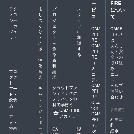
ー
FIRE
テク
ま
プ
ス
ビ
につい
ノロ
ち
ロ
タ
ス
て
ジー
づ
ジ
ッ
・ガ
く
ェ
フ
CAM
CAMP
ジェ
り
ク
に
PFI
FIREと
ット
・
ト
相
RE
は
地
を
談
CAM
あんし
域
作
す
PFI
ん・安
活
る
る
RE
全への
性
資
コ
取り組
化
料
ミュ
み
プロ
音
請
ニ
ニュー
ダク
楽
求
ティ
ス
ト
CAM
ヘルプ
クラウドファ
フー
チ
PFI
お問い
ンディングの
ド・
ャ
RE
合わせ
ノウハウを無
飲食
レ
Crea
料で学ぼう
店
ン
tion
各種規定
CAMPFIRE
ジ
CAM
アカデミー
アニ
ス
利用規
PFI
メ・
ポ
約
RE
漫画
ー
CA
説
細則
for
ツ