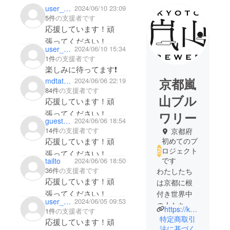
user_cd9ca9ec2f64
2024/06/10 23:09
5件
の支援者です
応援しています！頑
張ってください！
user_181af5ffe8a4
2024/06/10 15:34
1件
の支援者です
楽しみに待ってます❗️
京都嵐
mdtatsuofukai
2024/06/06 22:19
84件
の支援者です
山ブル
応援しています！頑
張ってください！
ワリー
guest6d6f6177df64
2024/06/06 18:54
14件
の支援者です
京都府
応援しています！頑
初めてのプ
ロジェクト
張ってください！
です
tailto
2024/06/06 18:50
36件
の支援者です
わたしたち
応援しています！頑
は京都に根
張ってください！
付き世界中
user_d581c3727214
2024/06/05 09:53
の人たちに
https://kyoto-arashiyamabrewery.com
1件
の支援者です
笑顔で味
特定商取引
応援しています！頑
わって貰え
法に基づく