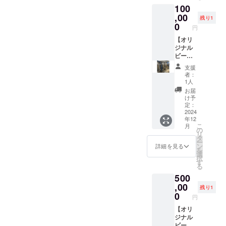
ンを選
100
カ
択でき
ラー：
,00
ませ
残り1
ネイ
0
ん。
円
ビー 素
材：ポ
【オリ
リエス
ジナル
テル
ビール
65％、
命名権
支援
綿 35％
を買っ
者：
サイ
て応援
1人
ズ： S
プラ
お届
身丈67
ン】 今
け予
身巾51
後弊社
定：
M 身丈
で製造
2024
年12
70 身巾
するオ
こ
月
54 L 身
リジナ
の
リ
丈73 身
ルビー
タ
ー
巾57 XL
ル1種類
ン
詳細を見る
を
身丈76
の商品
選
択
身巾60
名を命
す
る
※素材の
名して
500
特性や
いただ
生産の
きま
,00
残り1
過程に
す。 ※
0
円
よっ
ご来店
て、表
時には
【オリ
記サイ
オリジ
ジナル
ズより
ナル
ビール