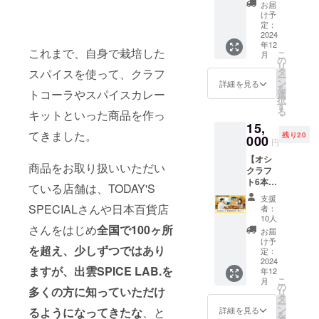
(土)開
の食
本 ・
許を有
お届
ませ
催”東京
材・ス
コーラ
け予
する石
ん。 ・
イベン
パイス
定：
ブラッ
見麦酒
現在の
ト参加
2024
を使っ
ク
様から
画像は
年12
券】 ①
たおつ
（350m
お送り
これまで、自身で栽培した
イメー
こ
月
缶ビー
まみ付
の
l）：2
しま
ジで
リ
ル
き） ＜
タ
スパイスを使って、クラフ
本 ※原
す。 ・
す。 ・
ー
（350m
リター
ン
材料及
詳細を見る
20歳未
ご住所
を
l）×6本
トコーラやスパイスカレー
ン詳細
選
び添加
満の者
やメー
択
セット
＞ ①下
す
物等の
による
ルアド
る
キットといった商品を作っ
（ご自
記２商
食品表
飲酒は
レスの
15,
宅に配
品を配
示はお
法令で
入力間
てきました。
残り20
送しま
000
送いた
届け商
禁止さ
円
違いに
す） ②
します
品のラ
れてい
ご注意
【オシ
イベン
・プリ
ベルに
ます。
商品をお取り扱いいただい
くださ
クラフ
ト参加
ンセス
表記さ
20歳未
い。 ・
ト6本飲
券（生
ホワイ
れま
ている店舗は、TODAY'S
満の方
12月よ
み比べ
ビール
ト
す。 商
はこの
支援
り発送
セット
＋島根
SPECIALさんや日本百貨店
（350m
品開封
者：
リター
予定で
＆”12/8
の食
l）：4
10人
前には
ンを選
すが、
(日)開
さんをはじめ
全国で100ヶ所
材・ス
本 ・
必ずお
お届
択でき
一度に
催”東京
パイス
コーラ
け予
届けの
ませ
製造で
を超え、少しずつではあり
イベン
を使っ
定：
ブラッ
リター
ん。 ・
きる量
ト参加
2024
たおつ
ク
ンに貼
現在の
ますが、出雲SPICE LAB.を
に限り
年12
券】 ①
まみ付
（350m
付され
画像は
こ
がある
月
缶ビー
き） ＜
の
l）：2
たラベ
多くの方に知っていただけ
イメー
リ
ため、
ル
リター
タ
本 ※原
ルや注
ジで
ー
製造完
（350m
ン詳細
ン
材料及
詳細を見る
るようになってきたな
、と
意書き
す。 ・
を
了した
l）×6本