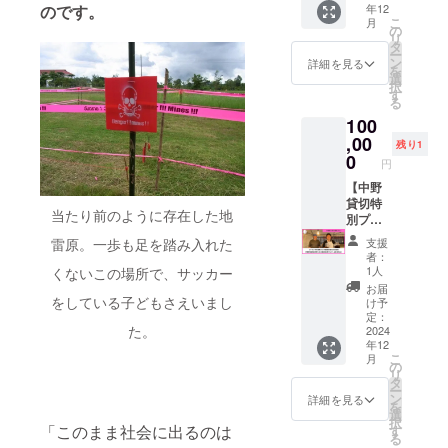
比寿駅
いたし
見麦酒
のです。
年12
コーラ
た山田
l）：1
ルや注
近辺 そ
ます ＜
様から
こ
月
（100m
と旅の
本 ・ク
の
意書き
の他：
ご支援
お送り
リ
l）：1
話をし
ラフト
タ
をご確
出入り
にあ
しま
ー
本 ・ク
ながら
エナ
ン
認くだ
詳細を見る
自由の
たって
す。 ・
を
ラフト
飲むプ
ジー
選
さい。
イベン
の注意
20歳未
択
エナ
ランで
（100m
す
②下記
トとな
点＞ ※
満の者
る
ジー
す ※お
l）：1
イベン
ります
こちら
による
100
（100m
土産に
本 ・ジ
トにご
ので、
は購入
飲酒は
l）：1
クラフ
,00
ン
招待し
ご都合
残り1
できる
法令で
本 ・ジ
トビー
ジャー
0
ます 開
の良い
権利に
円
禁止さ
ン
ル（6
チャイ
催日
お時間
なりま
れてい
ジャー
本）を
【中野
（100m
時：
にお越
す。
ます。
チャイ
お渡し
貸切特
l）：1
12/8(日)
しくだ
ビール
20歳未
当たり前のように存在した地
（100m
しま
別プラ
本 ・こ
さい。 *
は、通
満の方
l）：1
す。 参
ン】 ※
ども
14~18
詳細は
雷原。一歩も足を踏み入れた
信販売
支援
はこの
本 ・こ
加人
飲食代
コーラ
時頃開
別途
者：
酒類小
リター
ども
数：最
込み ※4
（100m
催予定
1人
くないこの場所で、サッカー
メール
売業免
ンを選
コーラ
大4名ま
名まで
l）：1
開催場
にてご
お届
許を有
択でき
（100m
でご参
参加可
をしている子どもさえいまし
本 ④す
所：恵
け予
連絡い
する石
ませ
l）：1
加可能
◆早実×
ぐ飲め
定：
比寿駅
たしま
見麦酒
ん。 ・
た。
本 ③す
開催日
大社高
2024
るクラ
近辺 そ
す ＜ご
様から
現在の
年12
ぐ飲め
程：
校 野
フト
の他：
支援に
お送り
画像は
こ
月
るクラ
2024年
球部OB
コーラ
の
出入り
あたっ
しま
イメー
リ
フト
冬以降
と野球
（250m
タ
自由の
ての注
す。 ・
ジで
ー
コーラ
で、個
の話を
l）×6本
ン
イベン
詳細を見る
意点＞
20歳未
す。 ・
を
（250m
別に日
しなが
⑤島根
選
トとな
※こちら
満の者
ご住所
択
l）×12
程を調
ら飲む
「このまま社会に出るのは
で育て
す
ります
は購入
による
やメー
る
本 ④島
整させ
プラン
たお米
ので、