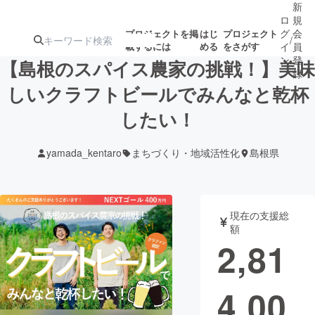
新
ロ
規
グ
会
プロジェクトを掲
はじ
プロジェクト
/
載するには
める
をさがす
イ
員
ン
登
【島根のスパイス農家の挑戦！】美味
録
しいクラフトビールでみんなと乾杯
したい！
人気のプロ
注目のリ
注目の新着プロ
募集終了が近いプ
もうすぐ公開
ジェクト
ターン
ジェクト
ロジェクト
されます
yamada_kentaro
まちづくり・地域活性化
島根県
アート・写真
音楽
現在の支援総
テクノロジー・ガジェット
ゲーム・サ
額
2,81
映像・映画
書籍・雑誌
4,00
ビジネス・起業
チャレンジ