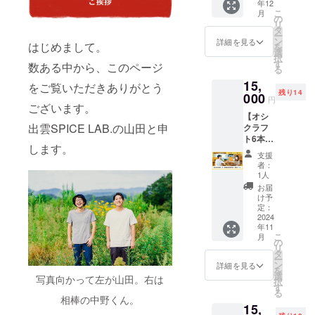
年12
＜リ
届け商
こ
月
ターン
の
品のラ
リ
詳細＞
タ
ベルに
ー
・プリ
ン
表記さ
詳細を見る
はじめまして。
を
ンセス
選
れま
択
ホワイ
す
す。 商
数ある中から、このページ
る
ト
品開封
15,
（350m
をご覧いただきありがとう
前には
残り14
l）：4
000
必ずお
円
ございます。
本 ・
届けの
【オシ
コーラ
リター
出雲SPICE LAB.の山田と申
クラフ
ブラッ
ンに貼
ト6本飲
ク
付され
します。
み比べ
（350m
たラベ
支援
セット
l）：2
ルや注
者：
＆”11/3
本 ※原
1人
意書き
0(土)開
材料及
をご確
お届
催”島
び添加
け予
認くだ
根・出
物等の
定：
さい。
雲イベ
2024
食品表
＜ご支
年11
ント参
示はお
援にあ
こ
月
加券】
届け商
の
たって
リ
①缶
品のラ
タ
の注意
ー
ビール
ベルに
ン
詳細を見る
点＞ ※
を
（350m
表記さ
選
こちら
写真向かって左が山田。右は
択
l）×6本
れま
す
は購入
る
セット
す。 商
相棒の中野くん。
できる
15,
（ご自
品開封
権利に