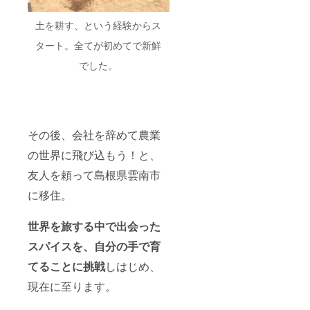
だきま
造でき
の数が
す。 有
る量に
多い場
土を耕す、という経験からス
効期
限りが
合、お
限：
あるた
届けが
タート。全てが初めてで新鮮
2027年
め、製
12月末
中まで
でした。
造完了
以降に
交通費
したも
なるこ
等：支
のから
ともあ
援者様
順次の
ります
の交通
発送と
ので予
費は各
なりま
めご了
自でご
す。 ・
承くだ
その後、会社を辞めて農業
負担く
支援者
さい。
ださ
の世界に飛び込もう！と、
の数が
い。 連
多い場
友人を頼って島根県雲南市
絡方
合、お
法：詳
届けが
に移住。
細は
12月以
メール
降にな
でご連
ること
世界を旅する中で出会った
絡しま
もあり
す。 ※
ますの
スパイスを、自分の手で育
本リ
で予め
ターン
ご了承
てる
ことに挑戦
しはじめ、
は旅行
くださ
現在に至ります。
業に当
い。
たるも
のでは