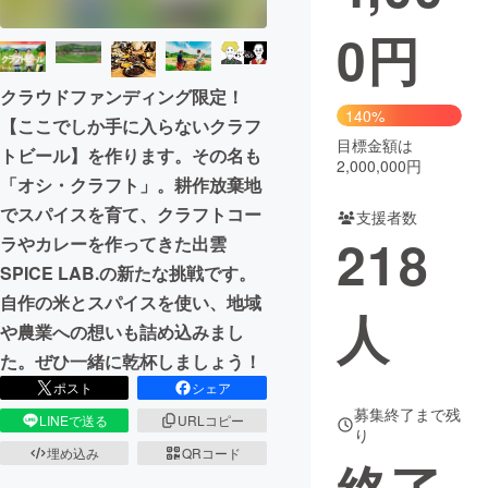
0
円
まちづくり・地域活性化
クラウドファンディング限定！
CAMPFIRE for Social Good
CAMPFIRE Creation
140%
【ここでしか手に入らないクラフ
CAMPFIREふるさと納税
machi-ya
コミュニティ
目標金額は
トビール】を作ります。その名も
2,000,000円
「オシ・クラフト」。耕作放棄地
でスパイスを育て、クラフトコー
支援者数
218
ラやカレーを作ってきた出雲
SPICE LAB.の新たな挑戦です。
自作の米とスパイスを使い、地域
人
や農業への想いも詰め込みまし
た。ぜひ一緒に乾杯しましょう！
ポスト
シェア
募集終了まで残
LINEで送る
URLコピー
り
埋め込み
QRコード