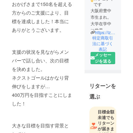
おかげさまで150名を超える
です
大阪府豊中
方からのご支援により、目
市生まれ。
標を達成しました！本当に
大学在学中
ありがとうございます。
に世界一周
https://izumospicelab.com/
の旅に出た
特定商取引
際にスパイ
法に基づく
表記
スの魅力に
支援の状況を見ながらメン
メッセー
ハマる。東
バーで話し合い、次の目標
ジを送る
京でサラ
を決めました。
リーマンを
した後、島
ネクストゴールはかなり背
根に移住
リターンを
伸びをしますが…
し、出雲
400万円を目指すことにしま
SPICELAB.
選ぶ
を立ち上げ
した！
る。自身で
目標金額
栽培したス
未達でも
パイスを活
リターン
大きな目標を目指す背景と
用し、クラ
が届きま