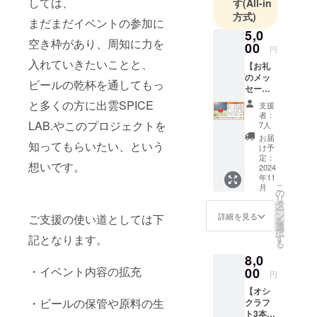
しては、
す
(All-in
フトコーラ
方式)
やカレー
まだまだイベントの参加に
5,0
キットの製
空き枠があり、周知に力を
00
造・販売を
円
入れていきたいことと、
行っていま
【お礼
のメッ
す
ビールの乾杯を通してもっ
セー
ジ】 山
と多くの方に出雲SPICE
支援
田・中
者：
野・井
LAB.やこのプロジェクトを
7人
上から
お届
知ってもらいたい、という
お礼の
け予
メッ
定：
想いです。
セージ
2024
年11
をお送
こ
月
りいた
の
リ
しま
タ
ー
す。 ※
ン
詳細を見る
ご支援の使い道としては下
を
リター
選
択
ンの受
記となります。
す
る
け取り
8,0
方法に
・イベント内容の拡充
ついて
00
円
は、
【オシ
メール
・ビールの保管や原料の生
クラフ
にてご
ト3本飲
連絡い