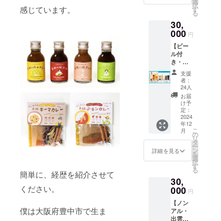
＞ ①下
選
び添加
をご確
ご住所
択
ものか
セット
感じています。
記２商
す
物等の
認くだ
やメー
る
ら順次
（ご自
品を配
食品表
さい。
ルアド
の発送
30,
宅に配
送いた
示はお
②下記
レスの
となり
送しま
000
します
届け商
イベン
円
入力間
ます。
す） ②
・プリ
品のラ
トにご
違いに
・支援
【ビー
イベン
ンセス
ベルに
招待し
ご注意
者の数
ル付
ト参加
ホワイ
表記さ
ます 開
くださ
が多い
き・出
券（生
ト
れま
催日
い。 ・
場合、
雲
ビール
（350m
す。 商
時：
支援
12月初
お届け
SPICE
＋島根
l）：4
品開封
者：
11/30(
旬より
が12月
LAB.堪
の食
本 ・
24人
前には
土)
発送予
以降に
能プラ
材・ス
コーラ
必ずお
お届
14~18
定です
なるこ
ン】 ＜
パイス
ブラッ
け予
届けの
時頃開
が、一
ともあ
リター
を使っ
定：
ク
リター
催予定
度に製
ります
ン詳細
2024
たおつ
（350m
ンに貼
開催場
造でき
ので予
年12
＞ ①缶
まみ付
l）：2
付され
所：出
る量に
こ
月
めご了
ビール
き） ＜
の
本 ※原
たラベ
雲市駅
限りが
リ
承くだ
（350m
リター
タ
材料及
ルや注
近辺 そ
あるた
ー
さい。
l）×6本
ン詳細
ン
び添加
詳細を見る
意書き
の他：
め、製
を
セット
＞ ①下
選
物等の
をご確
出入り
造完了
択
・プリ
記２商
す
食品表
認くだ
自由の
したも
る
ンセス
簡単に、経歴を紹介させて
品を配
示はお
さい。
イベン
のから
30,
ホワイ
送いた
届け商
②下記
トとな
順次の
ください。
ト
000
します
品のラ
イベン
円
ります
発送と
（350m
・プリ
ベルに
トにご
ので、
なりま
【ノン
l）：4
ンセス
表記さ
招待し
ご都合
す。 ・
僕は大阪府豊中市で生ま
アル・
本 ・
ホワイ
れま
ます 開
の良い
支援者
出雲
コーラ
ト