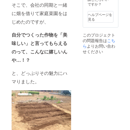
め、製
めご了
め、製
けてご
20歳未
そこで、会社の同期と一緒
ですか？
ご住所
造完了
承くだ
造完了
案内し
満の方
やメー
したも
さい。
に畑を借りて家庭菜園をは
したも
ます。
はこの
ルアド
のから
ヘルプページを
のから
ぜひい
リター
レスの
順次の
見る
じめたのですが、
順次の
らして
ンを選
入力間
発送と
発送と
くださ
択でき
違いに
なりま
なりま
い！ ※
ませ
ご注意
す。 ・
自分でつくった作物を「美
このプロジェクト
す。 ・
詳細は
ん。 ・
くださ
支援者
の問題報告は
こち
支援者
確定後
現在の
い。 ・
の数が
味しい」と言ってもらえる
の数が
にご連
ら
よりお問い合わ
画像は
12月初
多い場
多い場
絡させ
イメー
のって、こんなに嬉しいん
旬より
せください
合、お
合、お
ていた
ジで
発送予
届けが
届けが
だきま
や…！？
す。 ・
定です
12月末
12月末
す。 参
ご住所
が、一
以降に
以降に
加人
やメー
度に製
なるこ
と、どっぷりその魅力にハ
なるこ
数：最
ルアド
造でき
ともあ
ともあ
大4名ま
レスの
る量に
ります
マりました。
ります
でご参
入力間
限りが
ので予
ので予
加可能
違いに
あるた
めご了
めご了
開催日
ご注意
め、製
承くだ
承くだ
程：
くださ
造完了
さい。
さい。
2024年
い。 ・
したも
冬以降
12月初
のから
で、個
旬より
順次の
別に日
発送予
発送と
程を調
定です
なりま
整させ
が、一
す。 ・
ていた
度に製
支援者