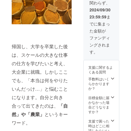
ンを選
旬より
多い場
関わらず、
援にあ
法：詳
辺、ま
が、島
の注意
許を有
択でき
発送予
合、お
たって
細は
たは、
根の良
点＞ ※
する石
2024/09/30
ませ
定です
届けが
の注意
メール
出雲市
いとこ
こちら
見麦酒
ん。 ・
が、一
12月以
23:59:59
ま
点＞ ・
でご連
駅周辺
ろをご
は購入
様から
現在の
度に製
降にな
現在の
絡しま
での開
紹介し
できる
お送り
でに集まっ
画像は
造でき
ること
画像は
す。
催とな
ます。
権利に
しま
イメー
る量に
もあり
た金額が
イメー
りま
畑や製
なりま
す。 ・
ジで
限りが
ますの
ジで
す。 有
造所な
す。
20歳未
ファンディ
す。 ・
あるた
で予め
す。 ・
効期
ど出雲
ビール
満の者
ご住所
め、製
ご了承
ングされま
ご住所
限：
SPICE
帰国し、大学を卒業した後
は、通
による
やメー
造完了
くださ
やメー
2027年
LAB.に
信販売
飲酒は
す。
ルアド
したも
い。
は、スケールの大きな仕事
ルアド
中まで
関わる
酒類小
法令で
レスの
のから
レスの
交通費
場所か
売業免
禁止さ
入力間
順次の
の仕方を学びたいと考え、
入力間
等：支
ら、日
許を有
れてい
違いに
発送と
支援に関するよ
違いに
援者様
本神話
する石
ます。
ご注意
大企業に就職。しかしここ
なりま
くある質問
ご注意
の交通
の舞
見麦酒
20歳未
くださ
す。 ・
くださ
費は各
台、出
様から
手数料はいく
満の方
でも、「本当は何をやりた
い。 ・
支援者
い。 ・
自でご
雲大社
お送り
らかかります
はこの
12月初
の数が
11月末
負担く
など、
いんだっけ…」と悩むこと
しま
か？
リター
旬より
多い場
より発
ださ
知れば
す。 ・
ンを選
発送予
合、お
になります。自分と向き
送予定
い。 連
知るほ
20歳未
目標金額に届
択でき
定です
届けが
です
絡方
ど面白
満の者
かなかった場
ませ
が、一
12月末
合って出てきたのは、
「自
が、一
法：詳
く、素
による
合どうなりま
ん。 ・
度に製
以降に
度に製
細は
敵な地
飲酒は
すか？
現在の
造でき
なるこ
然」や「農業」
というキー
造でき
メール
域を全
法令で
画像は
る量に
ともあ
る量に
でご連
身全
禁止さ
支援で困った
イメー
ワード。
限りが
ります
限りが
絡しま
霊、全
れてい
時はどこに相
ジで
あるた
ので予
あるた
す。
てをか
ます。
談したらいい
す。 ・