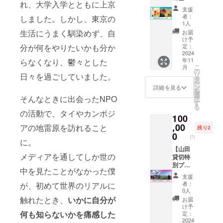
す。 商
催日
お時間
れ、大学入学とともに上京
の数が
SPICE
ブラッ
（350m
品開封
時：
支援
にお越
多い場
LAB.堪
ク
l）：4
前には
者：
しました。しかし、東京の
12/1(日)
しくだ
合、お
能プラ
（350m
本 ・
1人
必ずお
さい。 *
届けが
ン】 ＜
l）：2
コーラ
生活にうまく馴染めず、自
届けの
お届
14~18
詳細は
12月以
リター
本 ②ス
ブラッ
け予
リター
時頃開
別途
降にな
ン詳細
分が何をやりたいかも分か
パイス
定：
ク
ンに貼
催予定
メール
ること
＞ ①ス
2024
カレー
（350m
付され
開催場
にてご
もあり
年11
らなくなり、鬱々とした
パイス
キット
l）：2
たラベ
所：松
連絡い
こ
ますの
月
カレー
×4個 ・
の
本 ※原
ルや注
江駅近
たしま
リ
日々を過ごしていました。
で予め
キット
チキン
タ
材料及
意書き
辺 その
す ＜ご
ー
ご了承
×6個 ・
カレー
ン
び添加
詳細を見る
をご確
他：出
支援に
を
くださ
チキン
キット
選
物等の
認くだ
入り自
そんなときに出会ったNPO
あたっ
択
い。
カレー
（45g）
す
食品表
さい。
由のイ
ての注
る
キット
：2個
示はお
の活動で、タイやカンボジ
②下記
ベント
意点＞
100
（45g）
・ひき
届け商
イベン
となり
※こちら
：3個
,00
肉のカ
アの地雷原を訪れること
品のラ
トにご
残り2
ますの
は購入
・ひき
レー
0
ベルに
招待し
で、ご
円
できる
に。
肉のカ
キット
表記さ
ます 開
都合の
権利に
レー
【山田
（50g）
れま
催日
良いお
なりま
メディアを通してしか世の
キット
貸切特
：2個
す。 商
時：
時間に
す。
（50g）
別プラ
③ドリ
品開封
12/7(土)
お越し
中を見たことがなかった僕
ビール
：3個
ン】 ※
ンクシ
前には
くださ
支援
は、通
②ドリ
飲食代
ロップ
必ずお
14~18
者：
が、初めて世界のリアルに
い。 *詳
信販売
ンクシ
込み ※4
×4種類
届けの
0人
時頃開
細は別
酒類小
ロップ
名まで
・クラ
触れたとき、
いかに自分が
リター
催予定
お届
途メー
売業免
×4種類
参加可
フト
ンに貼
け予
開催場
ルにて
許を有
・クラ
◆世界
何も知らないかを痛感した
コーラ
定：
付され
所：恵
ご連絡
する石
フト
を回っ
2024
（100m
たラベ