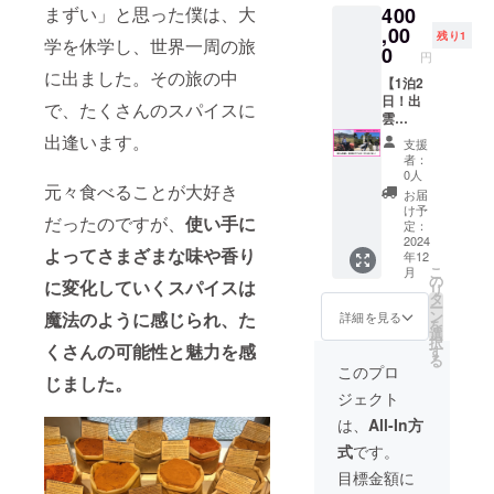
できる
飲酒は
ルアド
まずい」と思った僕は、大
400
根で育
ていた
です ※
1kg ※原
ご都合
権利に
法令で
レスの
てたお
だきま
お土産
,00
材料及
の良い
なりま
残り1
禁止さ
入力間
学を休学し、世界一周の旅
米2kg ※
す。 開
にクラ
び添加
0
お時間
す。
れてい
円
違いに
原材料
催場
フト
物等の
にお越
ビール
ます。
に出ました。その旅の中
ご注意
及び添
所：松
ビール
【1泊2
食品表
しくだ
は、通
20歳未
くださ
加物等
江駅周
（6本）
日！出
示はお
さい。 *
で、たくさんのスパイスに
信販売
満の方
い。 ・
の食品
辺、ま
をお渡
雲
届け商
詳細は
酒類小
はこの
11月末
表示は
たは、
ししま
SPICE
品のラ
出逢います。
別途
売業免
リター
支援
より発
お届け
出雲市
す。 参
LAB.フ
ベルに
メール
許を有
者：
ンを選
送を予
商品の
駅周辺
加人
ルコー
表記さ
にてご
0人
する石
択でき
定して
元々食べることが大好き
ラベル
での開
数：最
スプラ
れま
連絡い
見麦酒
お届
ませ
います
に表記
催とな
大4名ま
ン】 ◆
す。 商
たしま
け予
様から
ん。 ・
が、一
だったのですが、
使い手に
されま
りま
でご参
メン
品開封
定：
す ＜ご
お送り
現在の
度に製
す。 商
す。 有
加可能
バーに
2024
前には
支援に
しま
画像は
よってさまざまな味や香り
造でき
年12
品開封
効期
開催日
よる島
必ずお
あたっ
す。 ・
イメー
る量に
こ
月
前には
限：
程：
根の良
届けの
の
ての注
20歳未
に変化していくスパイスは
ジで
限りが
リ
必ずお
2027年
2024年
いとこ
リター
タ
意点＞
満の者
す。 ・
あるた
ー
届けの
中まで
冬以降
ツアー
ンに貼
ン
魔法のように感じられ、た
※こちら
詳細を見る
による
ご住所
め、製
を
リター
交通費
で、個
＜詳細
付され
選
は購入
飲酒は
やメー
造完了
択
ンに貼
等：支
別に日
＞ 島根
くさんの可能性と魅力を感
たラベ
す
できる
法令で
ルアド
したも
る
付され
援者様
程を調
が大好
ルや注
権利に
このプロ
禁止さ
レスの
のから
じました。
たラベ
の交通
整させ
きで良
意書き
なりま
れてい
入力間
順次の
ジェクト
ルや注
費は各
ていた
いス
をご確
す。
ます。
違いに
発送と
意書き
自でご
だきま
ポット
認くだ
ビール
は、
All-In方
20歳未
ご注意
なりま
をご確
負担く
す。 開
を知っ
さい。
は、通
満の方
くださ
す。 ・
式
です。
認くだ
ださ
催場
ている
＜ご支
信販売
はこの
い。 ・
支援者
さい。
い。 連
所：松
メン
援にあ
酒類小
目標金額に
リター
12月初
の数が
＜ご支
絡方
江駅周
バー
たって
売業免