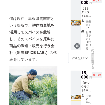
残り12
宅に配
000
前には
なりま
円
送しま
必ずお
す。
【オシ
す） ②
届けの
ビール
クラフ
イベン
リター
は、通
ト6本飲
ト参加
ンに貼
信販売
僕は現在、島根県雲南市と
み比べ
券（生
付され
酒類小
支援
セット
ビール
たラベ
いう場所で、
耕作放棄地を
者：
売業免
＆”12/1
＋島根
ルや注
3人
許を有
(日)開
の食
活用してスパイスを栽培
意書き
お届
する石
催”島
材・ス
をご確
け予
見麦酒
し、そのスパイスを原料に
根・松
パイス
定：
認くだ
様から
江イベ
2024
を使っ
さい。
お送り
商品の製造・販売を行う
会
年12
ント参
たおつ
＜ご支
しま
こ
月
加券】
まみ付
の
援にあ
す。 ・
社（出雲SPICE LAB.）
の代
リ
①缶
き） ＜
タ
たって
20歳未
ー
ビール
リター
ン
の注意
詳細を見る
表をしています。
満の者
を
（350m
ン詳細
選
点＞ ※
による
択
l）×6本
＞ ①下
す
こちら
飲酒は
る
セット
記２商
は購入
法令で
15,
（ご自
品を配
できる
禁止さ
残り20
宅に配
000
送いた
権利に
円
れてい
送しま
します
なりま
ます。
【オシ
す） ②
・プリ
す。
20歳未
クラフ
イベン
ンセス
ビール
満の方
ト6本飲
ト参加
ホワイ
は、通
はこの
み比べ
券（生
ト
信販売
支援
リター
セット
ビール
（350m
酒類小
者：
ンを選
＆”12/7
＋島根
l）：4
10人
売業免
択でき