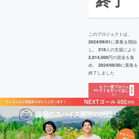
終了
このプロジェクトは、
2024/09/01
に募集を開始
し、
218
人の支援により
2,814,000
円の資金を集
め、
2024/09/30
に募集を
終了しました
もう一度プロジェ
3
クトをやってほし
3
い