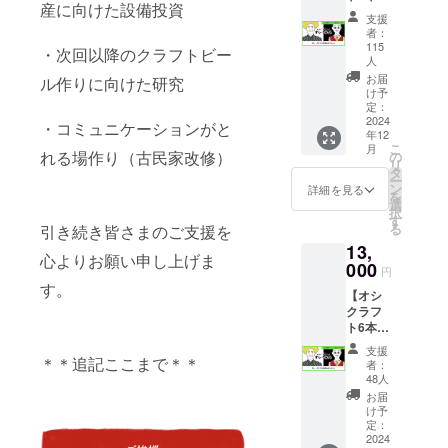
産に向けた設備投資
み比べ
たしま
支援
セッ
す
者：
ト】 缶
115
・次回以降のクラフトビー
ビール
人
（350m
お届
ル作りに向けた研究
l）×3本
け予
セット
定：
2024
＜リ
・コミュニケーションがと
年12
ターン
こ
月
れる場作り（古民家改修）
詳細＞
の
リ
・プリ
タ
ー
ンセス
ン
詳細を見る
を
ホワイ
選
択
ト
す
る
引き続き皆さまのご支援を
（350m
13,
l）：2
心よりお願い申し上げま
000
本 ・
円
コーラ
す。
【オシ
ブラッ
クラフ
ク
ト6本飲
（350m
み比べ
l）：1
支援
セッ
＊＊追記ここまで＊＊
本 ※原
者：
ト】 缶
材料及
48人
ビール
び添加
お届
（350m
物等の
け予
l）×6本
定：
食品表
セット
2024
示はお