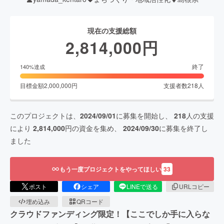
現在の支援総額
2,814,000
円
終了
140
%達成
目標金額
2,000,000
円
支援者数
218
人
このプロジェクトは、
2024/09/01
に募集を開始し、
218
人の支援
により
2,814,000
円の資金を集め、
2024/09/30
に募集を終了し
ました
もう一度プロジェクトをやってほしい
33
ポスト
シェア
LINEで送る
URLコピー
埋め込み
QRコード
クラウドファンディング限定！【ここでしか手に入らな