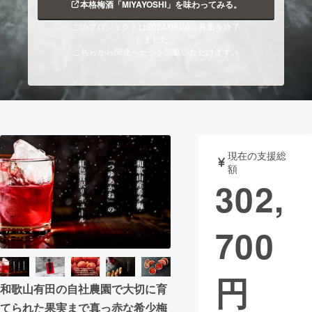
本格梅酒「MIYAYOSHI」を味わってみる。
まちづくり・地域活性化
このプロジェクトは2024/09/30に募集を終了
しました。
こちらから関連ページを閲覧いただけます。
CAMPFIRE for Social Good
CAMPFIRE Creation
CAMPFIREふるさと納税
machi-ya
コミュニティ
現在の支援総
額
302,
700
円
和歌山有田の自社農園で大切に育
てられた果実まで真っ赤な希少梅