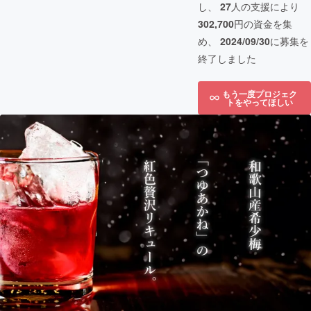
し、
27
人の支援により
302,700
円の資金を集
め、
2024/09/30
に募集を
終了しました
もう一度プロジェク
トをやってほしい