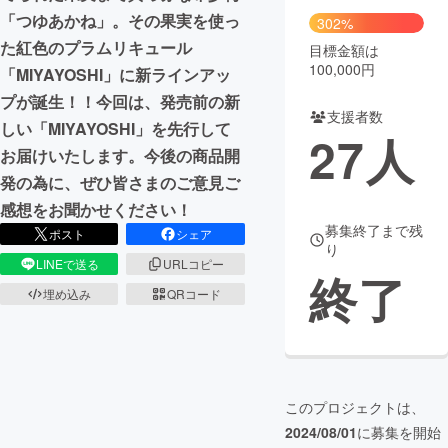
「つゆあかね」。その果実を使っ
302%
た紅色のプラムリキュール
目標金額は
100,000円
「MIYAYOSHI」に新ラインアッ
プが誕生！！今回は、発売前の新
支援者数
しい「MIYAYOSHI」を先行して
27
人
お届けいたします。今後の商品開
発の為に、ぜひ皆さまのご意見ご
感想をお聞かせください！
募集終了まで残
ポスト
シェア
り
LINEで送る
URLコピー
終了
埋め込み
QRコード
このプロジェクトは、
2024/08/01
に募集を開始