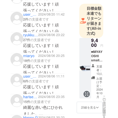
連市場が成
応援しています！頑
長を続ける
目標金額
張ってください！
中、宮好も
未達でも
user_352871c6a0f4
2024/08/20 11:42
リターン
ともに成長
2件
の支援者です
が届きま
してきた。
応援しています！頑
す
(All-in
30年以上構
張ってください！🐚
方式)
ryukkunowakaino
2024/08/06 23:22
築してきた
9,4
27件
の支援者です
飲料製造の
00
応援しています！頑
円
ノウハウ・
張ってください！
■MIYAY
地元和歌山
miaryo
2024/08/06 20:25
OSHI
県有田市の
small
18件
の支援者です
bottle
温暖な梅栽
応援しています！頑
支援
No.03・
者：
培に適した
張ってください！
No.06・
13人
user_a1e784f4d3c4
2024/08/06 11:11
気候を強み
No.09
お届
6件
の支援者です
飲み比
に、満を持
け予
べSET
定：
応援しています！頑
してリ
・品
2024
張ってください！
年10
キュール製
目 リ
harisenbon
2024/08/05 23:35
こ
月
キュー
の
造販売事業
リ
15件
の支援者です
ル 露
タ
に挑戦す
ー
茜
綺麗な赤い色にひかれ
ン
詳細を見る
を
100％
る。
選
ました。
択
・原材
す
「梅を通じ
Happy G
2024/08/03 20:33
る