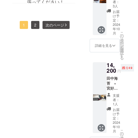
コール
」。今
張ってください！
者：
ティラ
分
回、ご
3人
ミスバ
17％ ・
支援い
お届
ウム
内容
ただい
け予
クーヘ
量
定：
た方専
ン
2024
1
2
次のページ
380ml×
用に追
年10
＋
3本セッ
加生産
こ
月
MIYAYO
ト 生産
の
いたし
リ
SHI
量に限
タ
ます。
ー
200ml
りがあ
ン
新ライ
詳細を見る
を
飲み
る希少
選
ンアッ
択
比べ3
種”露
す
プを含
る
本
茜”で漬
めた
14,
SET 今
け込ん
No.03・
残り49
年で創
200
だリ
06・09
円
業112年
キュー
の飲み
田中海
を迎え
ル
比べ
苔 ×
る有田
「MIYA
パッ
宮好
の老舗
YOSHI
ケージ
コラ
洋菓子
」。今
です。
支援
ボ ■
屋レピ
回、ご
着色料
者：
田中の
マルカ
支援い
1人
など何
味海苔6
さんの
ただい
も使わ
お届
品
大人気
た方専
け予
ない天
SET
商品
定：
用に追
然由来
＋
2024
ティラ
加生産
の透き
年10
MIYAYO
ミスバ
いたし
通った
こ
月
SHI
ウム
の
ます。
鮮やか
リ
200ml
クーヘ