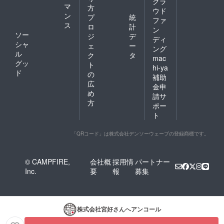
クラ
マ
方
ウド
ン
プ
統
ファ
ス
ロ
計
ン
ソー
ジ
デ
ディ
シャ
ェ
ー
ング
ル
ク
タ
mac
グッ
ト
hi-ya
ド
の
補助
広
金申
め
請サ
方
ポー
ト
「QRコード」は株式会社デンソーウェーブの登録商標です。
© CAMPFIRE,
会社概
採用情
パートナー
Inc.
要
報
募集
株式会社宮好
さんへアンコール