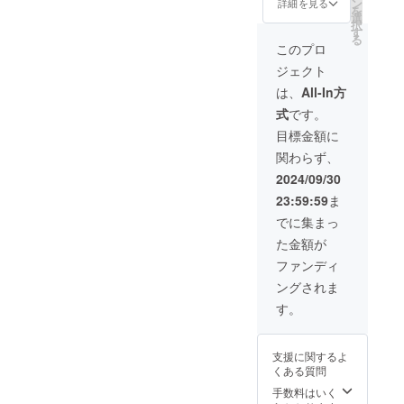
砂糖 ・
ン
ただい
詳細を見る
な赤
ルを是
原材料
を
の成分
■通
20歳を
ぱいま
アル
選
た方専
色、甘
非味
由来の
択
が沈殿
常発送
こえて
ろやか
コール
す
用で、
酸っぱ
わって
成分が
る
するこ
田中の
から。
な味わ
分
追加生
このプロ
いさわ
みてく
沈殿す
とがあ
味海
●妊娠
いはま
17％ ・
産いた
やかな
ださ
ること
ります
ジェクト
苔 6品
中・授
るでス
内容
しま
香り、
い！ リ
があり
が、品
1.
乳中は
イーツ
量
す。着
は、
All-In方
濃厚な
ターン
ます
質に問
田中の
飲酒を
です。
380ml
色料な
味わい
内容：
が、品
題はあ
式
です。
塩海
控えて
甘みの
生産量
ど何も
の中に
1.
質に問
りませ
苔 沖
くださ
強さ 9
に限り
使わな
目標金額に
も後味
梅酒
題はあ
ん。 ●
縄粟国
い。 ■
・品
がある
い天然
をすっ
MIYAYO
りませ
梅酒の
関わらず、
の塩
冷凍発
目 リ
希少
由来の
きりさ
SHI
ん。 ●
品質を
×1
送 1.
キュー
種”露
透き
2024/09/30
せる独
No.06
梅酒の
損なわ
2. 田
レピマ
ル 露
茜”で漬
通った
自の酸
200ml
品質を
ないた
23:59:59
ま
中の味
ルカ
茜
け込ん
鮮やか
味。市
１本
損なわ
めに、
海苔
ティラ
100％
だ
な赤
でに集まっ
場に出
2.
ないた
15℃以
昔なが
ミスバ
・原材
「MIYA
色、甘
回りに
贈答用
めに、
下の冷
た金額が
らの関
ウム
料 和
YOSHI
酸っぱ
くい露
化粧箱
15℃以
暗所で
西風甘
クーヘ
歌山有
」。今
いさわ
ファンディ
茜100％
3.
下の冷
保管し
辛だ
ン ・内
田産
回、ご
やかな
の紅色
贈答用
暗所で
てくだ
ングされま
れ ×
容量
「露
支援い
香り、
プラム
紙袋 ●
保管し
さい。
1 3.
直径約
茜」・
ただい
濃厚な
す。
リ
原材料
てくだ
●お酒は
田中の
14cm×
焼酎甲
た方専
味わい
キュー
由来の
さい。
20歳を
ワサビ
高さ約
類・氷
用で、
の中に
ルを是
成分が
●お酒は
こえて
海苔
4cm（
砂糖 ・
追加生
も後味
非味
沈殿す
20歳を
支援に関するよ
から。
ツーン
単品重
アル
産いた
をすっ
わって
ること
こえて
くある質問
●妊娠
としび
量 約
コール
しま
きりさ
みてく
があり
から。
中・授
れる本
330g/箱
分
す。着
手数料はいく
せる独
ださ
ます
●妊娠
乳中は
格わさ
を含む
17％ ・