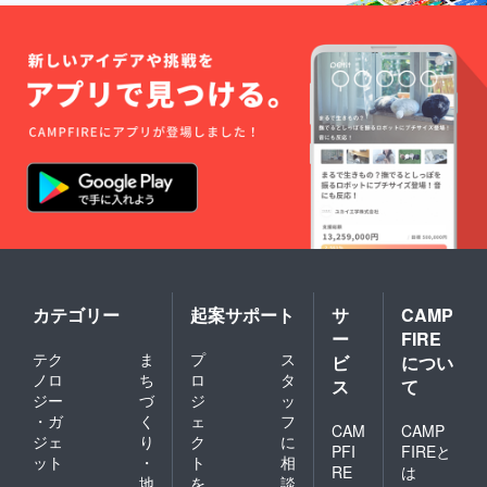
控えて
酒、本
・製造
・製造
問題は
くださ
味醂、
者 田
者 レ
ありま
い。 ※
米酢、
中海
ピマル
せん。
納期は
水飴、
苔 代
カ 和
●梅酒の
予期せ
実山椒
表 田
歌山県
品質を
ぬ事態
（原材
中良
有田市
損なわ
により
料の一
和 和
箕島86-
ないた
遅れる
部に小
歌山県
8 ※納期
めに、
場合が
麦、大
有田市
は予期
15℃以
ござい
豆を含
箕島
せぬ事
下の冷
ます。
む） ●
1414-
態によ
暗所で
あらか
商品に
21 ※納
り遅れ
保管し
じめご
は、ア
期は予
る場合
てくだ
承知く
レル
期せぬ
がござ
さい。
ださ
ギーの
事態に
いま
●お酒は
い。
原因と
より遅
す。あ
20歳を
いわれ
れる場
らかじ
こえて
る原材
合がご
カテゴリー
起案サポート
サ
CAMP
めご承
から。
料を含
ざいま
知くだ
●妊娠
ー
FIRE
んでい
す。あ
さい。
中・授
テク
ま
プ
ス
ビ
につい
る場合
らかじ
乳中は
がござ
ノロ
ち
ロ
タ
めご承
飲酒を
ス
て
いま
知くだ
ジー
づ
ジ
ッ
控えて
す。 ●
さい。
くださ
・ガ
く
ェ
フ
CAM
CAMP
原材料
い。 ※
ジェ
り
ク
に
及び添
PFI
FIREと
納期は
ット
・
ト
相
加物等
予期せ
RE
は
地
を
談
の食品
ぬ事態