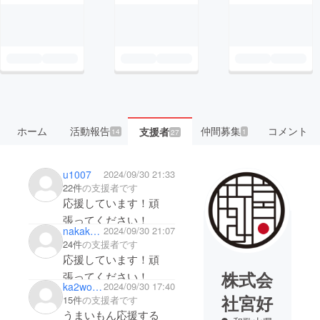
ホーム
活動報告
仲間募集
コメント
支援者
14
1
27
u1007
2024/09/30 21:33
22件
の支援者です
応援しています！頑
張ってください！
nakaka33
2024/09/30 21:07
24件
の支援者です
応援しています！頑
株式会
張ってください！
ka2woimo
2024/09/30 17:40
社宮好
15件
の支援者です
うまいもん応援する