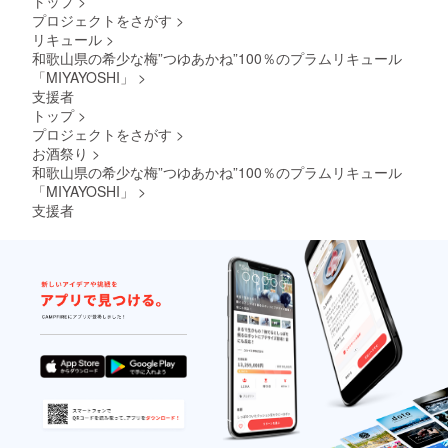
トップ
>
沈殿す
20歳を
ます。
しら
届けの
（加工
非味
ること
プロジェクトをさがす
>
こえて
あらか
す：い
リター
澱粉・
わって
があり
から。
リキュール
>
じめご
わしの
ンに貼
増粘多
みてく
ます
●妊娠
承知く
和歌山県の希少な梅”つゆあかね”100％のプラムリキュール
稚魚
付され
糖類）
ださ
が、品
中・授
ださ
「MIYAYOSHI」
>
（和歌
たラベ
※原材料
い！ リ
質に問
乳中は
い。
山県
ルや注
支援者
及び添
ターン
題はあ
飲酒を
産）、
意書き
加物等
内容：
トップ
>
りませ
控えて
食塩
をご確
の食品
1.
ん。 ●
くださ
プロジェクトをさがす
>
天日干
認くだ
表示は
梅酒
梅酒の
い。 ※
お酒祭り
>
ちりめ
さい。
お届け
MIYAYO
品質を
納期は
和歌山県の希少な梅”つゆあかね”100％のプラムリキュール
ん：い
・賞味
商品の
SHI
損なわ
予期せ
わしの
「MIYAYOSHI」
>
期限
ラベル
No.09
ないた
ぬ事態
稚魚
商品裏
に表記
380ml
支援者
めに、
により
（和歌
面に記
されま
１本
15℃以
遅れる
山県
載 ・保
す。 商
2.
下の冷
場合が
産）、
存方
品開封
贈答用
暗所で
ござい
食塩
法 直
前には
化粧箱
保管し
ます。
ちりめ
射日
必ずお
3.
てくだ
あらか
ん山
光、高
届けの
贈答用
さい。
じめご
椒：ち
温多湿
リター
紙 ●原
●お酒は
承知く
りめん
を避
ンに貼
材料由
20歳を
ださ
（和歌
け、開
付され
来の成
こえて
い。
山県
封後は
たラベ
分が沈
から。
産）、
お早め
ルや注
殿する
●妊娠
本醸造
にお召
意書き
ことが
中・授
醤油、
し上が
をご確
ありま
乳中は
粗目、
りくだ
認くだ
すが、
飲酒を
純米
さい。
さい。
品質に