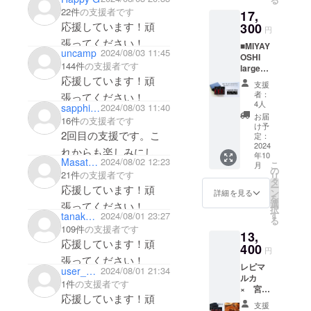
料 和
届くのが楽しみです。
22件
の支援者です
て、世の中
17,
歌山有
田産
応援しています！頑
300
の人々を一
円
「露
張ってください！
人でも多く
■MIYAY
茜」・
uncamp
2024/08/03 11:45
OSHI
笑顔にした
焼酎甲
144件
の支援者です
large
類・氷
い！」とい
bottle
応援しています！頑
砂糖 ・
支援
う想いを胸
No.03・
アル
者：
張ってください！
No.06・
コール
に、最高の
4人
sapphireppp
2024/08/03 11:40
No.09
分
お届
プラムリ
16件
の支援者です
飲み比
17％ ・
け予
キュールづ
2回目の支援です。こ
べSET
内容
定：
・品
2024
量
くりにまい
れからも楽しみにして
年10
目 リ
200ml×
Masato Kaneko
2024/08/02 12:23
進する。
こ
月
います。
キュー
3本セッ
の
21件
の支援者です
リ
ル 露
ト 生産
タ
ー
応援しています！頑
茜100％
量に限
ン
詳細を見る
を
・原材
りがあ
選
張ってください！
択
料 和
る希少
す
tanakamark2nd
2024/08/01 23:27
る
歌山有
種”露
109件
の支援者です
13,
田産
茜”で漬
応援しています！頑
「露
400
け込ん
円
茜」・
だリ
張ってください！
レピマ
焼酎甲
キュー
user_dfef5a0e61f4
2024/08/01 21:34
ルカ
類・氷
ル
1件
の支援者です
× 宮
砂糖 ・
「MIYA
応援しています！頑
好 コ
アル
YOSHI
支援
ラボ ■