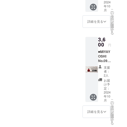
200ml×
ん。 ●
ちょう
2024
茜」・
AYOSHI
す。あ
となり
3 2.
梅酒の
年10
どいい
焼酎甲
リ
らかじ
ます。
3本入り
こ
品質を
月
「MIYA
類・氷
の
キュー
めご承
商品の
贈答用
リ
損なわ
YOSHI
砂糖 ・
タ
ル飲み
知くだ
到着に
化粧箱
ー
ないた
」のス
アル
ン
比べ
詳細を見る
さい。
は日数
3.
を
めに、
タン
コール
選
SET」
リター
にずれ
贈答用
択
15℃以
ダー
分
す
と「銀
ン内
が生じ
紙袋 ●
る
下の冷
ド。 甘
17％ ・
鱗の輝
容： ■
る場合
原材料
暗所で
3,6
みの強
内容
き3種
通常発
があり
由来の
保管し
さ 6
00
量
SET」
送
円
ます。
成分が
てくだ
・品
200ml
は別発
MIYAYO
あらか
沈殿す
さい。
■MIYAY
目 リ
生産量
送とな
SHI
じめご
ること
●お酒は
OSHI
キュー
に限り
りま
200ml×
承知く
があり
20歳を
No.09
ル 露
がある
す。 ※
3 飲み
ださ
ます
こえて
small
茜
希少
銀鱗の
比べ
支援
い。 リ
が、品
から。
bottle
100％
種”露
輝き3種
者：
SET
ターン
質に問
●妊娠
ふんだ
・原材
茜”で漬
2人
SETは
1.
内容：
題はあ
中・授
んに
料 和
け込ん
生もの
お届
MIYAYO
■通常発
りませ
乳中は
使った
歌山有
だ
け予
です。
SHIプラ
送
ん。 ●
飲酒を
氷砂糖
田産
定：
「MIYA
賞味期
ムリ
MIYAYO
梅酒の
控えて
と露茜
2024
「露
YOSHI
限に限
キュー
SHI
品質を
くださ
年10
の酸味
茜」・
」。今
りがご
ル
200ml×
こ
損なわ
月
い。 ※
がまじ
焼酎甲
の
回、ご
ざいま
200ml×
3 飲み
リ
ないた
納期は
わった
類・氷
タ
支援い
すの
3 2.
比べ
ー
めに、
予期せ
甘酸っ
砂糖 ・
ン
ただい
詳細を見る
で、お
3本用贈
SET
を
15℃以
ぬ事態
ぱいま
アル
選
た方専
届け先
答化粧
1.
択
下の冷
により
ろやか
コール
す
用で、
をご入
箱×1
MIYAYO
る
暗所で
遅れる
な味わ
分
追加生
力いた
3. 3本
SHIプラ