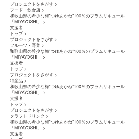
梅「露
化粧箱
品質を
予期せ
プロジェクトをさがす
>
できる
化粧
ラチ
透き
茜」の
3.
損なわ
ぬ事態
日時を
フード・飲食店
>
箱 ×
ン、植
通った
リ
贈答用
ないた
により
記載し
1 田中
物性油
鮮やか
和歌山県の希少な梅”つゆあかね”100％のプラムリキュール
キュー
紙袋 ●
めに、
遅れる
てくだ
の塩海
脂、
な赤
ルを是
「MIYAYOSHI」
>
原材料
15℃以
場合が
さい。
苔・味
コーン
色、甘
非味
由来の
下の冷
支援者
ござい
1. ま
海苔・
スター
酸っぱ
わって
成分が
暗所で
ます。
トップ
>
るとも
わさび
チ、バ
いさわ
みてく
沈殿す
保管し
あらか
海産
プロジェクトをさがす
>
海苔・
ター、
やかな
ださ
ること
てくだ
じめご
銀鱗の
明太海
フルーツ・野菜
>
小麦
香り、
い！ リ
があり
さい。
承知く
輝き3種
苔・青
粉、白
濃厚な
ターン
和歌山県の希少な梅”つゆあかね”100％のプラムリキュール
ます
●お酒は
ださ
SET ・
混海
ワイ
味わい
内容：
が、品
「MIYAYOSHI」
>
20歳を
い。
名称
苔・ぱ
ン、ブ
の中に
1.
質に問
こえて
支援者
魚介・
りぱり
ラン
も後味
梅酒
題はあ
から。
トップ
>
加工品
梅昆布
デー、
をすっ
MIYAYO
りませ
●妊娠
・数
●原材料
プロジェクトをさがす
>
リ
きりさ
SHI
ん。 ●
中・授
量・内
及び添
キュー
せる独
特産品
>
No.06
梅酒の
乳中は
容
加物等
ル、食
自の酸
380ml
品質を
和歌山県の希少な梅”つゆあかね”100％のプラムリキュール
飲酒を
250g×4
の食品
塩/乳化
味。市
１本
損なわ
控えて
「MIYAYOSHI」
>
・賞味
表示は
剤、膨
場に出
2.
ないた
くださ
支援者
期間
お届け
張剤、
回りに
贈答用
めに、
い。 ※
発送
トップ
>
商品の
着色料
くい露
化粧箱
15℃以
納期は
後・釜
ラベル
（カラ
茜100％
プロジェクトをさがす
>
3.
下の冷
予期せ
揚げ：5
に表記
メ
の赤い
贈答用
クラフトドリンク
>
暗所で
ぬ事態
日・他2
されま
ル）、
梅「露
紙袋 ●
保管し
により
和歌山県の希少な梅”つゆあかね”100％のプラムリキュール
種：30
す。 商
香料、
茜」の
原材料
てくだ
遅れる
「MIYAYOSHI」
>
日 ・原
品開封
ｐH調整
リ
由来の
さい。
場合が
材料
支援者
前には
剤、安
キュー
成分が
●お酒は
ござい
釜揚げ
必ずお
定剤
ルを是