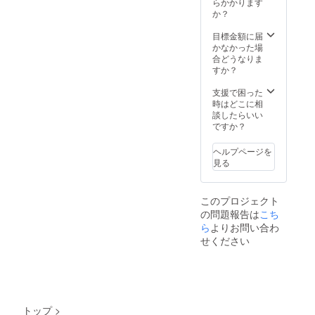
色料な
らかかります
自の酸
い！ リ
が、品
中・授
飲酒を
び味
総重量
内容
ど何も
か？
味。市
ターン
質に問
乳中は
控えて
× 1
約
量
使わな
場に出
内容：
題はあ
飲酒を
くださ
4. 田
440g）
380ml
い天然
目標金額に届
回りに
1.
りませ
控えて
い。 ■
中の明
・賞味
生産量
由来の
かなかった場
くい露
梅酒
ん。 ●
くださ
冷蔵発
太海
期限
に限り
透き
合どうなりま
茜100％
MIYAYO
梅酒の
い。 ※
送 ※銀
苔 ピ
冷凍保
がある
通った
すか？
の赤い
SHI
品質を
納期は
鱗の輝
リ辛が
存で出
希少
鮮やか
梅「露
No.09
損なわ
予期せ
き3種
癖にな
荷日含
種”露
な赤
支援で困った
茜」の
200ml
ないた
ぬ事態
SETは
る博多
む60日
茜”で漬
色、甘
時はどこに相
リ
１本
めに、
により
生もの
明太
解凍後2
け込ん
酸っぱ
談したらいい
キュー
2.
15℃以
遅れる
です。
子 ×
日（解
だ
いさわ
ですか？
ルを是
贈答用
下の冷
場合が
賞味期
1 5.
凍日含
「MIYA
やかな
非味
化粧箱
暗所で
ござい
限に限
田中の
む） ・
YOSHI
香り、
わって
3.
ヘルプページを
保管し
ます。
りがご
青混海
保存方
」。今
濃厚な
みてく
贈答用
見る
てくだ
あらか
ざいま
苔 甘
法 冷
回、ご
味わい
ださ
紙 ●原
さい。
じめご
すの
辛ダレ
凍 ・原
支援い
の中に
い！ リ
材料由
●お酒は
承知く
で、お
とふん
材料
ただい
も後味
ターン
来の成
20歳を
ださ
このプロジェクト
届け先
わり磯
卵、砂
た方専
をすっ
内容：
分が沈
こえて
い。
をご入
の香
の問題報告は
こち
糖、加
用で、
きりさ
1.
殿する
から。
力いた
り ×
工乳、
追加生
ら
よりお問い合わ
せる独
梅酒
ことが
●妊娠
だく際
1 6.
マスカ
産いた
自の酸
MIYAYO
せください
ありま
中・授
に、備
ぱりぱ
ルポー
しま
味。市
SHI
すが、
乳中は
考欄に
り梅昆
ネ、生
す。着
場に出
No.03
品質に
飲酒を
10月15
布 ×
クリー
色料な
回りに
380ml
問題は
控えて
日以降
1 7.
ム、
ど何も
くい露
１本
ありま
くださ
で確実
田中海
コー
使わな
茜100％
2.
せん。
い。 ※
にお受
苔専用
ヒー粉
い天然
の赤い
贈答用
●梅酒の
トップ
>
納期は
け取り
贈答用
末、ゼ
由来の