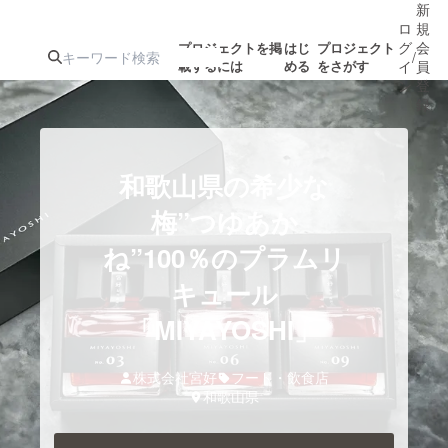
新
ロ
規
グ
会
プロジェクトを掲
はじ
プロジェクト
/
載するには
める
をさがす
イ
員
ン
登
録
人気のプロ
注目のリ
注目の新着プロ
募集終了が近いプ
もうすぐ公開
和歌山県の希少な
ジェクト
ターン
ジェクト
ロジェクト
されます
梅”つゆあか
ね”100％のプラムリ
アート・写真
音楽
キュール
テクノロジー・ガジェット
「MIYAYOSHI」
ゲーム・サ
映像・映画
書籍・雑誌
株式会社宮好
フード・飲食店
和歌山県
ビジネス・起業
チャレンジ