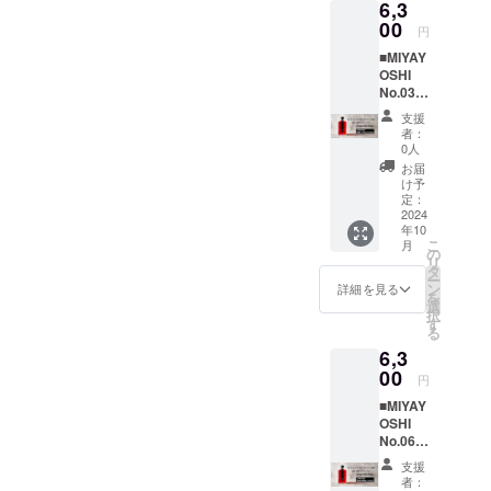
保管し
場合が
6,3
いはま
17％ ・
産いた
だく際
用贈答
ムリ
てくだ
ござい
るでス
00
内容
しま
に、備
円
紙袋×1
キュー
さい。
ます。
イーツ
量
す。着
考欄に
・品
ル
●お酒は
あらか
■MIYAY
です。
200ml
色料な
10月15
目 リ
200ml×
20歳を
じめご
OSHI
甘みの
生産量
ど何も
日以降
キュー
3 2.
こえて
承知く
No.03
強さ 9
に限り
使わな
で確実
ル 露
3本用贈
から。
ださ
large
・品
がある
い天然
にお受
支援
茜
答化粧
●妊娠
い。
bottle
目 リ
希少
由来の
者：
け取り
100％
箱×1
中・授
控えめ
キュー
種”露
0人
透き
できる
・原材
3. 3本
乳中は
な甘み
ル 露
茜”で漬
通った
お届
日時を
料 和
用贈答
飲酒を
とさわ
茜
け込ん
け予
鮮やか
記載し
歌山有
紙袋×1
控えて
やかな
100％
定：
だ
な赤
てくだ
田産
・品
くださ
酸味
2024
・原材
「MIYA
色、甘
さい。
「露
目 リ
い。 ※
年10
は、
料 和
YOSHI
酸っぱ
リター
茜」・
こ
キュー
月
納期は
さっぱ
歌山有
の
」。今
いさわ
ン内
焼酎甲
リ
ル 露
予期せ
りとし
田産
タ
回、ご
やかな
容： ■
類・氷
ー
茜100％
ぬ事態
た味わ
「露
ン
支援い
詳細を見る
香り、
通常発
砂糖 ・
を
・原材
により
いで
茜」・
選
ただい
濃厚な
送
アル
択
料 和
遅れる
す。 甘
焼酎甲
す
た方専
味わい
1.
コール
る
歌山有
場合が
みの強
類・氷
用で、
の中に
MIYAYO
分
田産
ござい
6,3
さ 3
砂糖 ・
追加生
も後味
SHIプラ
17％ ・
「露
ます。
・品
00
アル
産いた
をすっ
円
ムリ
内容
茜」・
あらか
目 リ
コール
しま
きりさ
キュー
量
焼酎甲
じめご
■MIYAY
キュー
分
す。着
せる独
ル
200ml×
類・氷
承知く
OSHI
ル 露
17％ ・
色料な
自の酸
200ml×
3 ●原材
砂糖 ・
ださ
No.06
茜
内容
ど何も
味。市
3 2.
料由来
アル
い。
large
100％
量
使わな
場に出
支援
本用贈
の成分
コール
bottle
・原材
200ml
い天然
者：
回りに
答化粧
が沈殿
分