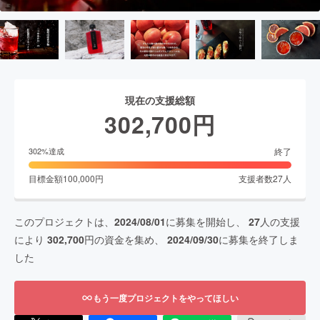
現在の支援総額
302,700
円
終了
302
%達成
目標金額
100,000
円
支援者数
27
人
このプロジェクトは、
2024/08/01
に募集を開始し、
27
人の支援
により
302,700
円の資金を集め、
2024/09/30
に募集を終了しま
した
もう一度プロジェクトをやってほしい