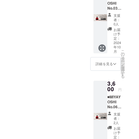
も後味
い！ リ
OSHI
治32年
HIプラ
セント
をすっ
ターン
No.03
にしら
ムリ
に。
きりさ
内容：
small
す屋を
キュー
MIYAYO
せる独
支援
1.
bottle
創業
ルと相
SHIの
者：
自の酸
MIYAYO
控えめ
し、以
性抜群
0人
さっぱ
味。市
SHIプラ
な甘み
来100年
です。
りとし
お届
場に出
ムリ
とさわ
間天日
是非、
け予
たプラ
回りに
キュー
やかな
干しの
定：
お試し
ムリ
くい露
ル
酸味
2024
ちりめ
くださ
キュー
茜100％
200ml×
年10
は、
んを作
い！
ルとも
の紅色
3 2.
こ
月
さっぱ
り続け
の
※MIYAY
相性抜
プラム
3本入り
リ
りとし
てきた
タ
OSHI飲
群で
リ
贈答用
ー
た味わ
老舗
ン
み比べ3
詳細を見る
す！是
キュー
化粧箱
を
いで
「まる
選
本セッ
非、お
ルを是
3.
択
す。 甘
とも海
す
トと田
試しく
非味
贈答用
る
みの強
産」。
中の味
ださ
わって
紙袋 ●
3,6
さ 3
和歌山
海苔6品
い！
みてく
原材料
・品
00
有田地
は別発
※MIYAY
円
ださ
由来の
目 リ
方の海
送とな
OSHIプ
い！ リ
成分が
■MIYAY
キュー
の恵
りま
ラムリ
ターン
沈殿す
OSHI
ル 露
み・山
す。商
キュー
内容：
ること
No.06
茜
の恵み
品の到
ルとレ
1.
があり
small
100％
を丸ご
着には
ピマル
支援
MIYAYO
ます
bottle
・原材
とお楽
日数に
者：
カ
SHIプラ
が、品
甘みと
料 和
しみく
2人
ずれが
ティラ
ムリ
質に問
酸味の
歌山有
ださ
生じる
お届
ミスバ
キュー
題はあ
のバラ
田産
い。
け予
場合が
ウムは
ル
りませ
ンスが
「露
定：
※「MIY
ありま
別発送