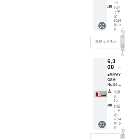
甘みと
料 和
生産量
2人
由来の
くい露
箱×1
するこ
17％ ・
酸味の
歌山有
に限り
透き
お届
茜100％
3. 3本
とがあ
内容
のバラ
田産
がある
け予
通った
の赤い
用贈答
ります
量
ンスが
「露
定：
希少
鮮やか
梅「露
紙袋×1
が、品
200ml×
ちょう
2024
茜」・
種”露
な赤
茜」の
・品
質に問
3 ●原材
年10
どいい
焼酎甲
茜”で漬
色、甘
リ
目 リ
こ
題はあ
月
料由来
「MIYA
類・氷
の
け込ん
酸っぱ
キュー
キュー
リ
りませ
の成分
YOSHI
砂糖 ・
タ
だ
いさわ
ルを是
ル 露
ー
ん。 ●
が沈殿
」のス
アル
ン
「MIYA
詳細を見る
やかな
非味
茜
を
梅酒の
するこ
タン
コール
選
YOSHI
香り、
わって
100％
択
品質を
とがあ
ダー
分
す
」。今
濃厚な
みてく
・原材
る
損なわ
ります
ド。 甘
17％ ・
回、ご
味わい
ださ
料 和
ないた
が、品
6,3
みの強
内容
支援い
の中に
い！ リ
歌山有
めに、
質に問
さ 6
00
量
ただい
も後味
円
ターン
田産
15℃以
題はあ
・品
380ml
た方専
をすっ
内容：
「露
下の冷
りませ
■MIYAY
目 リ
生産量
用で、
きりさ
1.
茜」・
暗所で
ん。 ●
OSHI
キュー
に限り
追加生
せる独
梅酒
焼酎甲
保管し
梅酒の
No.09
ル 露
がある
産いた
自の酸
MIYAYO
類・氷
てくだ
品質を
large
茜
希少
しま
味。市
支援
SHI
砂糖 ・
さい。
損なわ
bottle
100％
種”露
す。着
者：
場に出
No.03
アル
●お酒は
ないた
ふんだ
・原材
茜”で漬
2人
色料な
回りに
200ml
コール
20歳を
めに、
んに
料 和
け込ん
ど何も
お届
くい露
１本
分
こえて
15℃以
使った
歌山有
だ
け予
使わな
茜100％
2.
17％ ・
から。
下の冷
氷砂糖
田産
定：
「MIYA
い天然
の赤い
贈答用
内容
●妊娠
暗所で
と露茜
2024
「露
YOSHI
由来の
梅「露
化粧箱
量
中・授
年10
保管し
の酸味
茜」・
」。今
透き
茜」の
3.
こ
200ml×
月
乳中は
てくだ
がまじ
焼酎甲
の
回、ご
通った
リ
贈答用
リ
3 ●原材
飲酒を
さい。
わった
類・氷
タ
支援い
鮮やか
キュー
紙袋 ●
ー
料由来
控えて
●お酒は
甘酸っ