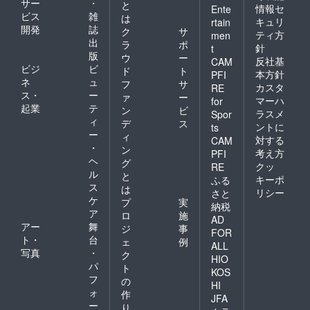
サー
・
と
情報セ
325 ※納
Ente
ビス
雑
は
期は予
キュリ
rtain
開発
誌
期せぬ
ク
サ
ティ方
men
事態に
出
ラ
ポ
針
t
より遅
版
ウ
ー
反社基
CAM
れる場
ビジ
ビ
ド
ト
本方針
PFI
合がご
ネ
ュ
フ
サ
ざいま
カスタ
RE
ス・
ー
ァ
ー
す。あ
マーハ
for
起業
テ
らかじ
ン
ビ
ラスメ
Spor
めご承
ィ
デ
ス
ントに
ts
知くだ
ー
ィ
対する
CAM
さい。
・
ン
考え方
PFI
ヘ
グ
クッ
RE
ル
と
キーポ
ふる
ス
は
リシー
さと
ケ
プ
実
納税
ア
ロ
施
AD
アー
舞
ジ
事
FOR
ト・
台
ェ
例
ALL
写真
・
ク
HIO
パ
ト
KOS
フ
の
HI
ォ
作
JFA
ー
り