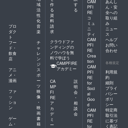
CAM
あんし
表示は
域
作
す
により
PFI
ん・安
お届け
遅れる
活
る
る
RE
全への
商品の
場合が
性
資
ラベル
コ
取り組
ござい
化
料
に表記
ます。
ミュ
み
プロ
音
請
されま
あらか
ニ
ニュー
す。 商
ダク
楽
求
じめご
ティ
ス
品開封
承知く
ト
CAM
ヘルプ
前には
ださ
クラウドファ
フー
チ
必ずお
PFI
お問い
い。
ンディングの
ド・
ャ
届けの
RE
合わせ
ノウハウを無
飲食
レ
リター
Crea
料で学ぼう
ンに貼
店
ン
tion
各種規定
付され
CAMPFIRE
ジ
CAM
たラベ
アカデミー
アニ
ス
利用規
PFI
ルや注
メ・
ポ
意書き
約
RE
漫画
ー
CA
説
をご確
細則
for
ツ
認くだ
MP
明
プライ
Soci
さい。
ファ
映
FI
会
バシー
al
・製造
ッ
像
RE
・
ポリ
Goo
者 ま
ショ
・
ア
相
るとも
シー
d
ン
映
カ
談
海産
特定商
CAM
画
和歌山
デ
会
取引法
PFI
県有田
ゲー
書
ミ
に基づ
RE
郡湯浅
ム・
籍
ー
く表記
for
町町田