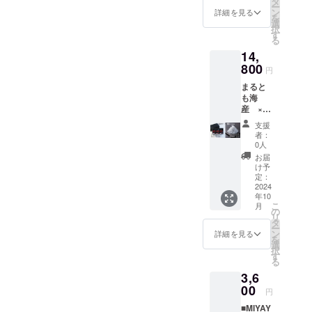
タ
新ライ
な赤
ー
飲み
ンは、
ン
ンアッ
詳細を見る
色、甘
を
比べ3本
しっと
選
プを含
酸っぱ
択
SET 今
りとし
す
めた
いさわ
る
回、一
たコー
No.03・
やかな
14,
緒に和
ヒーバ
06・09
香り、
歌山を
800
ウムに
の飲み
濃厚な
円
盛り上
イタリ
比べ
味わい
まると
げよう
アガル
パッ
の中に
も海
とご協
バーニ
ケージ
も後味
産 ×
力いた
社のマ
です。
をすっ
宮好
だいた
スカル
着色料
きりさ
支援
限定コ
田中海
ポーネ
など何
者：
せる独
ラボ ■
苔店さ
チーズ
0人
も使わ
自の酸
銀鱗の
んとの
を使用
ない天
お届
味。市
輝き３
限定コ
した滑
け予
然由来
場に出
種
ラボで
定：
らかな
の透き
回りに
SET
2024
す。ぱ
ティラ
通った
くい露
年10
×
りぱり
ミスを
鮮やか
茜100％
こ
月
MIYAYO
で風味
の
合わせ
な赤
の紅色
リ
SHI
が抜群
タ
ていま
色、甘
プラム
ー
200ml
の焼き
ン
す。塩
詳細を見る
酸っぱ
リ
を
飲み
のりに
選
味のき
いさわ
キュー
択
比べ3
濃厚な
す
いた
やかな
ルを是
る
本
味付け
クッ
香り、
非味
3,6
SET 和
が、甘
キーを
濃厚な
わって
歌山県
00
さを抑
中に挟
味わい
円
みてく
湯浅町
えた
み絶妙
の中に
ださ
■MIYAY
にて明
MIAYOS
なアク