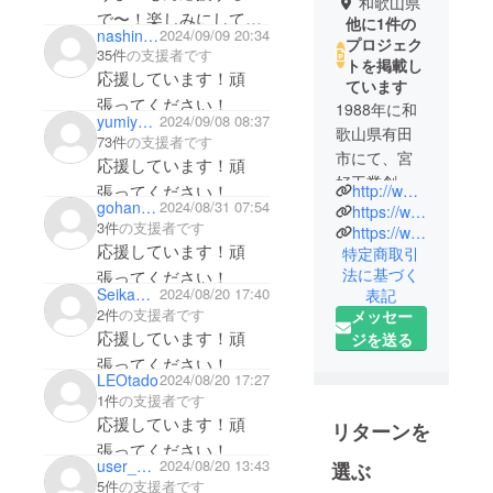
和歌山県
で〜！楽しみにしてま
他に1件の
nashinomizu
2024/09/09 20:34
す！
プロジェク
35件
の支援者です
トを掲載し
応援しています！頑
ています
張ってください！
1988年に和
yumiy2302
2024/09/08 08:37
歌山県有田
73件
の支援者です
市にて、宮
応援しています！頑
好工業創
張ってください！
http://www.miyayoshi.co.jp
業。食品・
gohangohangohan99
2024/08/31 07:54
https://www.instagram.com/miyayoshi_official/
3件
の支援者です
医薬のサニ
https://www.pinterest.jp/0ob2736rsqk9wfputxe4s9khjmpaev/
応援しています！頑
特定商取引
タリープラ
法に基づく
張ってください！
ント設計施
Seikan22
2024/08/20 17:40
表記
工と保守メ
2件
の支援者です
メッセー
ンテナンス
応援しています！頑
ジを送る
工事を請け
張ってください！
負い現在に
LEOtado
2024/08/20 17:27
至る。サニ
1件
の支援者です
応援しています！頑
タリー製品
リターンを
市場・飲料
張ってください！
user_87922aa20f04
2024/08/20 13:43
選ぶ
水等食品関
5件
の支援者です