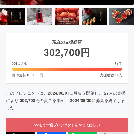
現在の支援総額
302,700
円
終了
302
%達成
目標金額
100,000
円
支援者数
27
人
このプロジェクトは、
2024/08/01
に募集を開始し、
27
人の支援
により
302,700
円の資金を集め、
2024/09/30
に募集を終了しま
した
もう一度プロジェクトをやってほしい