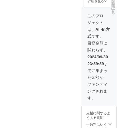
砂糖 ・
ン
ただい
詳細を見る
な赤
ルを是
原材料
を
の成分
■通
20歳を
ぱいま
アル
選
た方専
色、甘
非味
由来の
択
が沈殿
常発送
こえて
ろやか
コール
す
用で、
酸っぱ
わって
成分が
る
するこ
田中の
から。
な味わ
分
追加生
このプロ
いさわ
みてく
沈殿す
とがあ
味海
●妊娠
いはま
17％ ・
産いた
やかな
ださ
ること
ります
ジェクト
苔 6品
中・授
るでス
内容
しま
香り、
い！ リ
があり
が、品
1.
乳中は
イーツ
量
す。着
は、
All-In方
濃厚な
ターン
ます
質に問
田中の
飲酒を
です。
380ml
色料な
味わい
内容：
が、品
題はあ
式
です。
塩海
控えて
甘みの
生産量
ど何も
の中に
1.
質に問
りませ
苔 沖
くださ
強さ 9
に限り
使わな
目標金額に
も後味
梅酒
題はあ
ん。 ●
縄粟国
い。 ■
・品
がある
い天然
をすっ
MIYAYO
りませ
梅酒の
関わらず、
の塩
冷凍発
目 リ
希少
由来の
きりさ
SHI
ん。 ●
品質を
×1
送 1.
キュー
種”露
透き
2024/09/30
せる独
No.06
梅酒の
損なわ
2. 田
レピマ
ル 露
茜”で漬
通った
自の酸
200ml
品質を
ないた
23:59:59
ま
中の味
ルカ
茜
け込ん
鮮やか
味。市
１本
損なわ
めに、
海苔
ティラ
100％
だ
な赤
でに集まっ
場に出
2.
ないた
15℃以
昔なが
ミスバ
・原材
「MIYA
色、甘
回りに
贈答用
めに、
下の冷
た金額が
らの関
ウム
料 和
YOSHI
酸っぱ
くい露
化粧箱
15℃以
暗所で
西風甘
クーヘ
歌山有
」。今
いさわ
ファンディ
茜100％
3.
下の冷
保管し
辛だ
ン ・内
田産
回、ご
やかな
の紅色
贈答用
暗所で
てくだ
ングされま
れ ×
容量
「露
支援い
香り、
プラム
紙袋 ●
保管し
さい。
1 3.
直径約
茜」・
ただい
濃厚な
す。
リ
原材料
てくだ
●お酒は
田中の
14cm×
焼酎甲
た方専
味わい
キュー
由来の
さい。
20歳を
ワサビ
高さ約
類・氷
用で、
の中に
ルを是
成分が
●お酒は
こえて
海苔
4cm（
砂糖 ・
追加生
も後味
非味
沈殿す
20歳を
支援に関するよ
から。
ツーン
単品重
アル
産いた
をすっ
わって
ること
こえて
くある質問
●妊娠
としび
量 約
コール
しま
きりさ
みてく
があり
から。
中・授
れる本
330g/箱
分
す。着
手数料はいく
せる独
ださ
ます
●妊娠
乳中は
格わさ
を含む
17％ ・