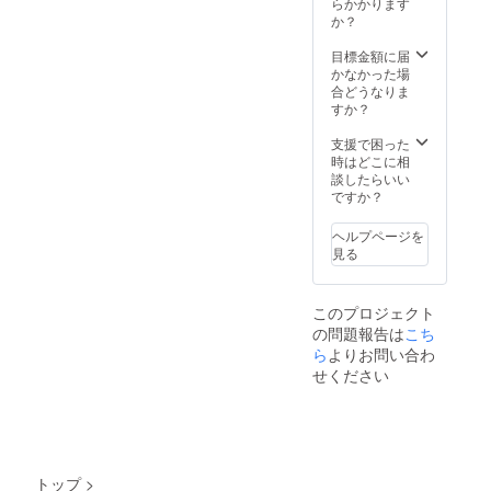
色料な
らかかります
自の酸
い！ リ
が、品
中・授
飲酒を
び味
総重量
内容
ど何も
か？
味。市
ターン
質に問
乳中は
控えて
× 1
約
量
使わな
場に出
内容：
題はあ
飲酒を
くださ
4. 田
440g）
380ml
い天然
目標金額に届
回りに
1.
りませ
控えて
い。 ■
中の明
・賞味
生産量
由来の
かなかった場
くい露
梅酒
ん。 ●
くださ
冷蔵発
太海
期限
に限り
透き
合どうなりま
茜100％
MIYAYO
梅酒の
い。 ※
送 ※銀
苔 ピ
冷凍保
がある
通った
すか？
の赤い
SHI
品質を
納期は
鱗の輝
リ辛が
存で出
希少
鮮やか
梅「露
No.09
損なわ
予期せ
き3種
癖にな
荷日含
種”露
な赤
支援で困った
茜」の
200ml
ないた
ぬ事態
SETは
る博多
む60日
茜”で漬
色、甘
時はどこに相
リ
１本
めに、
により
生もの
明太
解凍後2
け込ん
酸っぱ
談したらいい
キュー
2.
15℃以
遅れる
です。
子 ×
日（解
だ
いさわ
ですか？
ルを是
贈答用
下の冷
場合が
賞味期
1 5.
凍日含
「MIYA
やかな
非味
化粧箱
暗所で
ござい
限に限
田中の
む） ・
YOSHI
香り、
わって
3.
ヘルプページを
保管し
ます。
りがご
青混海
保存方
」。今
濃厚な
みてく
贈答用
見る
てくだ
あらか
ざいま
苔 甘
法 冷
回、ご
味わい
ださ
紙 ●原
さい。
じめご
すの
辛ダレ
凍 ・原
支援い
の中に
い！ リ
材料由
●お酒は
承知く
で、お
とふん
材料
ただい
も後味
ターン
来の成
20歳を
ださ
このプロジェクト
届け先
わり磯
卵、砂
た方専
をすっ
内容：
分が沈
こえて
い。
をご入
の香
の問題報告は
こち
糖、加
用で、
きりさ
1.
殿する
から。
力いた
り ×
工乳、
追加生
ら
よりお問い合わ
せる独
梅酒
ことが
●妊娠
だく際
1 6.
マスカ
産いた
自の酸
MIYAYO
せください
ありま
中・授
に、備
ぱりぱ
ルポー
しま
味。市
SHI
すが、
乳中は
考欄に
り梅昆
ネ、生
す。着
場に出
No.03
品質に
飲酒を
10月15
布 ×
クリー
色料な
回りに
380ml
問題は
控えて
日以降
1 7.
ム、
ど何も
くい露
１本
ありま
くださ
で確実
田中海
コー
使わな
茜100％
2.
せん。
い。 ※
にお受
苔専用
ヒー粉
い天然
の赤い
贈答用
●梅酒の
トップ
>
納期は
け取り
贈答用
末、ゼ
由来の