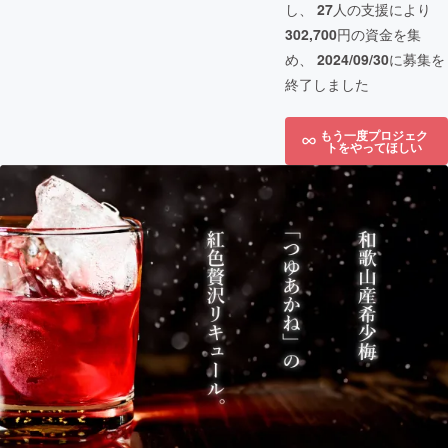
し、
27
人の支援により
302,700
円の資金を集
め、
2024/09/30
に募集を
終了しました
もう一度プロジェク
トをやってほしい