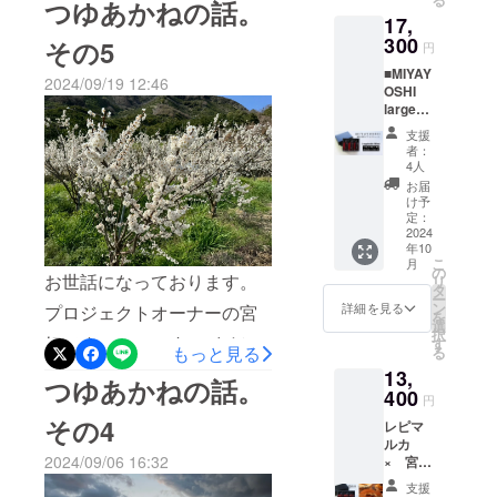
お待ちしております！
つゆあかねの話。
料 和
完熟しないうちに収獲して
て、世の中
17,
歌山有
クラウドファンディングを
しまいます。収獲した梅は
田産
300
の人々を一
その5
円
始めて2ヶ月近く。これまで
「露
人でも多く
一度洗浄したのち追熟とい
■MIYAY
茜」・
2024/09/19 12:46
にたくさんの方々からご支
OSHI
笑顔にした
焼酎甲
う方法で密閉部屋の中で完
large
類・氷
い！」とい
援いただき、本当にありが
bottle
砂糖 ・
熟させます。追熟し真っ赤
支援
う想いを胸
No.03・
アル
とうございます。改めてス
者：
No.06・
に完熟した梅のへたを一つ
コール
に、最高の
4人
No.09
タッフ一同、感謝申し上げ
分
お届
プラムリ
一つ竹串で取り除き、醸造
飲み比
17％ ・
け予
ます。残り10日となりまし
キュールづ
べSET
内容
定：
酒と漬け込みはれて
・品
2024
量
くりにまい
たが、もっとたくさんの方
年10
目 リ
200ml×
「MIYAYOSHIプラムリ
進する。
こ
月
キュー
3本セッ
の
に”MIYAYOSHI”の梅酒を
お世話になっております。
リ
ル 露
キュール」に生まれ変わり
ト 生産
タ
ー
茜100％
知っていただけるように頑
量に限
ン
詳細を見る
プロジェクトオーナーの宮
を
皆さまのもとへ届きます。
・原材
りがあ
選
択
張っていきますので、引き
料 和
好です。&amp;nbsp;まだま
る希少
す
天然の鮮やかな紅色リ
もっと見る
る
歌山有
種”露
続き応援を宜しくお願いい
だ知名度の低い梅の希少
13,
田産
茜”で漬
キュールをぜひお試しくだ
つゆあかねの話。
「露
400
け込ん
たします！
円
種 露茜（つゆあかね）。
茜」・
さい！クラファン終了まで
だリ
その4
レピマ
焼酎甲
キュー
そんな露茜のお話しで
あと３日！皆様のご支援お
ルカ
類・氷
ル
2024/09/06 16:32
× 宮
砂糖 ・
す。 宮好農園 春プラムリ
「MIYA
待ちしております。つゆあ
好 コ
アル
YOSHI
支援
ラボ ■