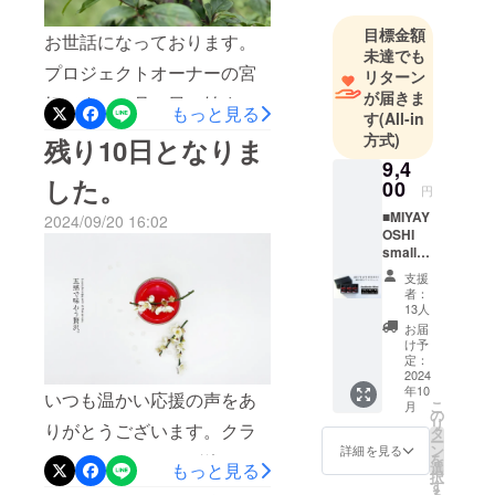
連市場が成
に全額使わせていただきま
長を続ける
目標金額
す。皆さまに感動してもら
お世話になっております。
中、宮好も
未達でも
えるような梅酒作るため
プロジェクトオーナーの宮
リターン
ともに成長
が届きま
に、さらに製法・材料の厳
してきた。
好です。８月１日に始まっ
もっと見る
す
(All-in
30年以上構
選・パッケージのリニュー
た今回のクラウドファン
方式)
残り10日となりま
築してきた
アルなどさらにブラッシュ
ディングも残すところあと
9,4
飲料製造の
した。
00
アップしていきます！プロ
円
３日となりました。まだま
ノウハウ・
■MIYAY
ジェクトは終了いたしまし
2024/09/20 16:02
地元和歌山
だ知名度の低い梅の希少
OSHI
県有田市の
たが、商品を実際に飲んで
small
種 露茜（つゆあかね）。
bottle
温暖な梅栽
支援
いただいたご感想・ご要望
そんな露茜のお話しで
No.03・
者：
培に適した
No.06・
13人
などをお気軽にご連絡いた
す。 宮好農園 収獲つゆあ
気候を強み
No.09
お届
飲み比
に、満を持
だければ大変ありがたいと
け予
かねの収穫は、南高梅など
べSET
定：
してリ
思っています。今後とも
・品
2024
従来の梅に比べ少し遅れて
年10
キュール製
目 リ
いつも温かい応援の声をあ
こ
MIYAYOSHIプラムリキュー
月
６月～７月になります。そ
キュー
の
造販売事業
リ
りがとうございます。クラ
ル 露
タ
ルをよろしくお願いいたし
に挑戦す
ー
のまま完熟すると鮮やかな
茜
ン
詳細を見る
ウドファンディング終了ま
を
100％
る。
選
ます。皆さまからのご連絡
もっと見る
真っ赤になりますが、まだ
択
・原材
す
「梅を通じ
で残り..10日となりました。
る