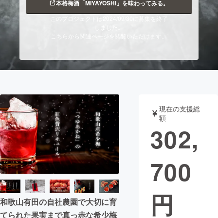
本格梅酒「MIYAYOSHI」を味わってみる。
まちづくり・地域活性化
このプロジェクトは2024/09/30に募集を終了
しました。
こちらから関連ページを閲覧いただけます。
CAMPFIRE for Social Good
CAMPFIRE Creation
CAMPFIREふるさと納税
machi-ya
コミュニティ
現在の支援総
額
302,
700
円
和歌山有田の自社農園で大切に育
てられた果実まで真っ赤な希少梅