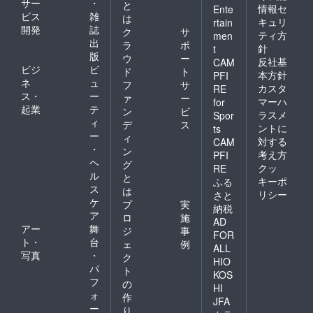
サー
・
と
情報セ
325 ※納
Ente
ビス
雑
は
期は予
キュリ
rtain
開発
誌
期せぬ
ク
サ
ティ方
men
事態に
出
ラ
ポ
針
t
より遅
版
ウ
ー
反社基
CAM
れる場
ビジ
ビ
ド
ト
本方針
PFI
合がご
ネ
ュ
フ
サ
ざいま
カスタ
RE
ス・
ー
ァ
ー
す。あ
マーハ
for
起業
テ
らかじ
ン
ビ
ラスメ
Spor
めご承
ィ
デ
ス
ントに
ts
知くだ
ー
ィ
対する
CAM
さい。
・
ン
考え方
PFI
ヘ
グ
クッ
RE
ル
と
キーポ
ふる
ス
は
リシー
さと
ケ
プ
実
納税
ア
ロ
施
AD
アー
舞
ジ
事
FOR
ト・
台
ェ
例
ALL
写真
・
ク
HIO
パ
ト
KOS
フ
の
HI
ォ
作
JFA
ー
り