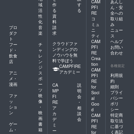
CAM
あんし
表示は
域
作
す
により
PFI
ん・安
お届け
遅れる
活
る
る
RE
全への
商品の
場合が
性
資
ラベル
コ
取り組
ござい
化
料
に表記
ます。
ミュ
み
プロ
音
請
されま
あらか
ニ
ニュー
す。 商
ダク
楽
求
じめご
ティ
ス
品開封
承知く
ト
CAM
ヘルプ
前には
ださ
クラウドファ
フー
チ
必ずお
PFI
お問い
い。
ンディングの
ド・
ャ
届けの
RE
合わせ
ノウハウを無
飲食
レ
リター
Crea
料で学ぼう
ンに貼
店
ン
tion
各種規定
付され
CAMPFIRE
ジ
CAM
たラベ
アカデミー
アニ
ス
利用規
PFI
ルや注
メ・
ポ
意書き
約
RE
漫画
ー
CA
説
をご確
細則
for
ツ
認くだ
MP
明
プライ
Soci
さい。
ファ
映
FI
会
バシー
al
・製造
ッ
像
RE
・
ポリ
Goo
者 ま
ショ
・
ア
相
るとも
シー
d
ン
映
カ
談
海産
特定商
CAM
画
和歌山
デ
会
取引法
PFI
県有田
ゲー
書
ミ
に基づ
RE
郡湯浅
ム・
籍
ー
く表記
for
町町田