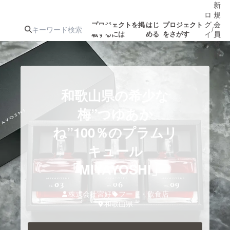
新
ロ
規
グ
会
プロジェクトを掲
はじ
プロジェクト
/
載するには
める
をさがす
イ
員
ン
登
録
人気のプロ
注目のリ
注目の新着プロ
募集終了が近いプ
もうすぐ公開
和歌山県の希少な
ジェクト
ターン
ジェクト
ロジェクト
されます
梅”つゆあか
ね”100％のプラムリ
アート・写真
音楽
キュール
テクノロジー・ガジェット
「MIYAYOSHI」
ゲーム・サ
映像・映画
書籍・雑誌
株式会社宮好
フード・飲食店
和歌山県
ビジネス・起業
チャレンジ