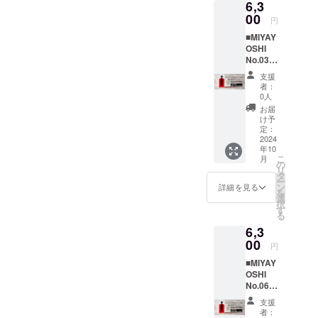
保管し
場合が
6,3
いはま
17％ ・
産いた
だく際
用贈答
ムリ
てくだ
ござい
るでス
00
内容
しま
に、備
円
紙袋×1
キュー
さい。
ます。
イーツ
量
す。着
考欄に
・品
ル
●お酒は
あらか
■MIYAY
です。
200ml
色料な
10月15
目 リ
200ml×
20歳を
じめご
OSHI
甘みの
生産量
ど何も
日以降
キュー
3 2.
こえて
承知く
No.03
強さ 9
に限り
使わな
で確実
ル 露
3本用贈
から。
ださ
large
・品
がある
い天然
にお受
支援
茜
答化粧
●妊娠
い。
bottle
目 リ
希少
由来の
者：
け取り
100％
箱×1
中・授
控えめ
キュー
種”露
0人
透き
できる
・原材
3. 3本
乳中は
な甘み
ル 露
茜”で漬
通った
お届
日時を
料 和
用贈答
飲酒を
とさわ
茜
け込ん
け予
鮮やか
記載し
歌山有
紙袋×1
控えて
やかな
100％
定：
だ
な赤
てくだ
田産
・品
くださ
酸味
2024
・原材
「MIYA
色、甘
さい。
「露
目 リ
い。 ※
年10
は、
料 和
YOSHI
酸っぱ
リター
茜」・
こ
キュー
月
納期は
さっぱ
歌山有
の
」。今
いさわ
ン内
焼酎甲
リ
ル 露
予期せ
りとし
田産
タ
回、ご
やかな
容： ■
類・氷
ー
茜100％
ぬ事態
た味わ
「露
ン
支援い
詳細を見る
香り、
通常発
砂糖 ・
を
・原材
により
いで
茜」・
選
ただい
濃厚な
送
アル
択
料 和
遅れる
す。 甘
焼酎甲
す
た方専
味わい
1.
コール
る
歌山有
場合が
みの強
類・氷
用で、
の中に
MIYAYO
分
田産
ござい
6,3
さ 3
砂糖 ・
追加生
も後味
SHIプラ
17％ ・
「露
ます。
・品
00
アル
産いた
をすっ
円
ムリ
内容
茜」・
あらか
目 リ
コール
しま
きりさ
キュー
量
焼酎甲
じめご
■MIYAY
キュー
分
す。着
せる独
ル
200ml×
類・氷
承知く
OSHI
ル 露
17％ ・
色料な
自の酸
200ml×
3 ●原材
砂糖 ・
ださ
No.06
茜
内容
ど何も
味。市
3 2.
料由来
アル
い。
large
100％
量
使わな
場に出
支援
本用贈
の成分
コール
bottle
・原材
200ml
い天然
者：
回りに
答化粧
が沈殿
分