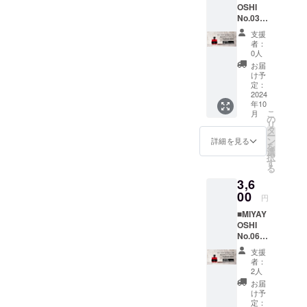
も後味
い！ リ
OSHI
治32年
HIプラ
に、植替えは苗木が休眠中
セント
をすっ
ターン
No.03
にしら
ムリ
に。
きりさ
内容：
small
の冬に行います。放置され
す屋を
キュー
MIYAYO
せる独
支援
1.
bottle
創業
ルと相
SHIの
者：
自の酸
MIYAYO
ていた山の土は、しまって
控えめ
し、以
性抜群
0人
さっぱ
味。市
SHIプラ
な甘み
来100年
です。
りとし
お届
場に出
とても固いので一度耕運機
ムリ
とさわ
間天日
是非、
け予
たプラ
回りに
キュー
やかな
干しの
定：
お試し
でほぐしてから一つ一つス
ムリ
くい露
ル
酸味
2024
ちりめ
くださ
キュー
茜100％
200ml×
年10
は、
コップで植えこむ穴を掘っ
んを作
い！
ルとも
の紅色
3 2.
こ
月
さっぱ
り続け
の
※MIYAY
相性抜
プラム
3本入り
リ
ていきます。これがなかな
りとし
てきた
タ
OSHI飲
群で
リ
贈答用
ー
た味わ
老舗
ン
み比べ3
詳細を見る
す！是
キュー
か腰に来るんですよね。仮
化粧箱
を
いで
「まる
選
本セッ
非、お
ルを是
3.
択
す。 甘
とも海
す
トと田
植え場から掘り起こした露
試しく
非味
贈答用
る
みの強
産」。
中の味
ださ
わって
紙袋 ●
3,6
さ 3
茜をトラックで運び山へ植
和歌山
海苔6品
い！
みてく
原材料
・品
00
有田地
は別発
※MIYAY
円
ださ
由来の
えていきます。完成。元気
目 リ
方の海
送とな
OSHIプ
い！ リ
成分が
■MIYAY
キュー
の恵
りま
ラムリ
ターン
に育ってくれることを祈る
沈殿す
OSHI
ル 露
み・山
す。商
キュー
内容：
ること
No.06
茜
の恵み
品の到
ばかりです。というわけ
ルとレ
1.
があり
small
100％
を丸ご
着には
ピマル
支援
MIYAYO
ます
bottle
・原材
で、宮好農園の冬はかなり
とお楽
日数に
者：
カ
SHIプラ
が、品
甘みと
料 和
しみく
2人
ずれが
ティラ
ムリ
質に問
バタバタします。つゆあか
酸味の
歌山有
ださ
生じる
お届
ミスバ
キュー
題はあ
のバラ
田産
い。
け予
場合が
ウムは
ル
ねのお話しでした。
りませ
ンスが
「露
定：
※「MIY
ありま
別発送