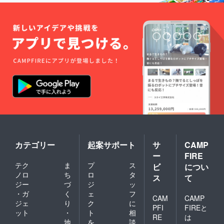
控えて
酒、本
・製造
・製造
問題は
くださ
味醂、
者 田
者 レ
ありま
い。 ※
米酢、
中海
ピマル
せん。
納期は
水飴、
苔 代
カ 和
●梅酒の
予期せ
実山椒
表 田
歌山県
品質を
ぬ事態
（原材
中良
有田市
損なわ
により
料の一
和 和
箕島86-
ないた
遅れる
部に小
歌山県
8 ※納期
めに、
場合が
麦、大
有田市
は予期
15℃以
ござい
豆を含
箕島
せぬ事
下の冷
ます。
む） ●
1414-
態によ
暗所で
あらか
商品に
21 ※納
り遅れ
保管し
じめご
は、ア
期は予
る場合
てくだ
承知く
レル
期せぬ
がござ
さい。
ださ
ギーの
事態に
いま
●お酒は
い。
原因と
より遅
す。あ
20歳を
いわれ
れる場
らかじ
こえて
る原材
合がご
カテゴリー
起案サポート
サ
CAMP
めご承
から。
料を含
ざいま
知くだ
●妊娠
ー
FIRE
んでい
す。あ
さい。
中・授
テク
ま
プ
ス
ビ
につい
る場合
らかじ
乳中は
がござ
ノロ
ち
ロ
タ
めご承
飲酒を
ス
て
いま
知くだ
ジー
づ
ジ
ッ
控えて
す。 ●
さい。
くださ
・ガ
く
ェ
フ
CAM
CAMP
原材料
い。 ※
ジェ
り
ク
に
及び添
PFI
FIREと
納期は
ット
・
ト
相
加物等
予期せ
RE
は
地
を
談
の食品
ぬ事態