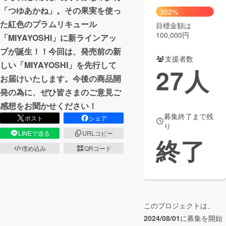
「つゆあかね」。その果実を使っ
302%
た紅色のプラムリキュール
目標金額は
100,000円
「MIYAYOSHI」に新ラインアッ
プが誕生！！今回は、発売前の新
支援者数
しい「MIYAYOSHI」を先行して
27
人
お届けいたします。今後の商品開
発の為に、ぜひ皆さまのご意見ご
感想をお聞かせください！
募集終了まで残
ポスト
シェア
り
LINEで送る
URLコピー
終了
埋め込み
QRコード
このプロジェクトは、
2024/08/01
に募集を開始