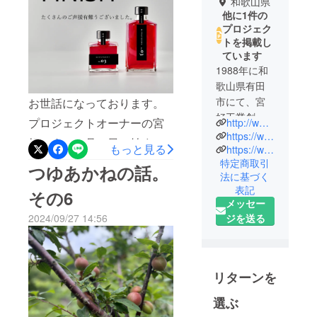
和歌山県
他に1件の
プロジェク
トを掲載し
ています
1988年に和
歌山県有田
市にて、宮
お世話になっております。
好工業創
プロジェクトオーナーの宮
http://www.miyayoshi.co.jp
業。食品・
https://www.instagram.com/miyayoshi_official/
好です。８月１日に始まっ
もっと見る
医薬のサニ
https://www.pinterest.jp/0ob2736rsqk9wfputxe4s9khjmpaev/
た今回のクラウドファン
特定商取引
タリープラ
つゆあかねの話。
法に基づく
ント設計施
ディングですが無事９月30
表記
その6
工と保守メ
日をもって終了いたしまし
メッセー
ンテナンス
2024/09/27 14:56
ジを送る
た。今回も目標額をこえる
工事を請け
ご支援を皆様にいただき、
負い現在に
至る。サニ
本当にありがとうございま
タリー製品
リターンを
した。ご支援いただきまし
市場・飲料
た金額は、今後の商品開発
選ぶ
水等食品関