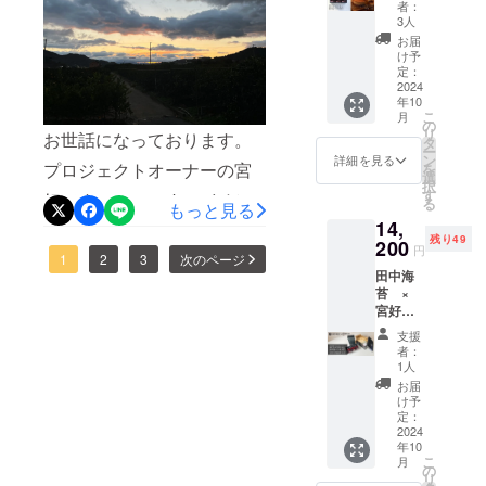
キュール「MIYAYOSHI」の
コール
」。今
者：
かねのお話しでした。おわ
ティラ
分
回、ご
3人
原料となる露茜は通常の梅
ミスバ
17％ ・
り。
支援い
お届
ウム
内容
ただい
け予
より１週間ほど遅れて3月下
クーヘ
量
定：
た方専
ン
2024
380ml×
旬ごろ開花します。つゆあ
用に追
年10
＋
3本セッ
加生産
こ
月
かねの花は、白色で通常の
MIYAYO
ト 生産
の
いたし
リ
お世話になっております。
SHI
量に限
タ
ます。
ー
梅に比べかなり密集して咲
200ml
りがあ
ン
新ライ
詳細を見る
プロジェクトオーナーの宮
を
飲み
る希少
選
ンアッ
くのが特徴です。満開にな
択
比べ3
種”露
す
プを含
好です。&amp;nbsp;まだま
る
もっと見る
本
茜”で漬
ると雪が積もったようにと
めた
14,
SET 今
け込ん
だ知名度の低い梅の希少
No.03・
残り49
てもきれいです。つゆあか
年で創
200
だリ
06・09
円
種 露茜（つゆあかね）。
1
2
3
次のページ
業112年
キュー
の飲み
ねは自身だけで受粉ができ
田中海
を迎え
ル
比べ
そんな露茜のお話しで
苔 ×
る有田
「MIYA
パッ
ません。受粉し結実するた
宮好
の老舗
YOSHI
ケージ
す。 宮好農園 冬冬はつゆ
コラ
洋菓子
」。今
めには同じバラ科の他の木
です。
支援
ボ ■
屋レピ
回、ご
あかねの休眠期になりま
着色料
者：
田中の
の花が必要になります。宮
マルカ
支援い
1人
など何
味海苔6
す。実は休眠期の間にやら
さんの
ただい
も使わ
お届
好農園では、受粉用の多品
品
大人気
た方専
け予
ない天
なければならないことが結
SET
商品
定：
用に追
然由来
種として、南高梅・あんず
＋
2024
ティラ
加生産
の透き
構あって、冬は宮好農園に
年10
MIYAYO
ミスバ
いたし
などを梅畑の中に一緒に植
通った
こ
月
SHI
ウム
の
ます。
とって忙しくなる季節で
鮮やか
リ
200ml
クーヘ