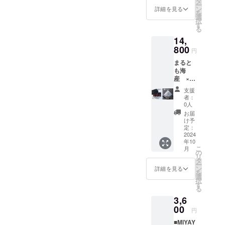
えてつゆあかねの受粉を促
タ
新ライ
な赤
ー
飲み
す。■剪定葉が落ちて枝の込
ンは、
ン
ンアッ
詳細を見る
色、甘
を
します。あんずの花うまく
比べ3本
しっと
選
プを含
酸っぱ
択
み具合がよくわかるので、
SET 今
りとし
す
めた
いさわ
受粉すると花が落ち残った
る
回、一
たコー
No.03・
やかな
この時期に伸びすぎた不要
14,
緒に和
ヒーバ
06・09
めしべの根元の子房と呼ば
香り、
歌山を
800
ウムに
の飲み
な枝を間引いていきます。■
濃厚な
円
盛り上
れる部分が徐々に膨らみ果
イタリ
比べ
味わい
まると
げよう
開拓宮好では、あらかじめ
アガル
パッ
の中に
実になります。ここまでく
も海
とご協
バーニ
ケージ
も後味
ストックしている苗木を新
産 ×
力いた
社のマ
です。
をすっ
れば、収穫まではあと少
宮好
だいた
スカル
着色料
きりさ
支援
しい畑へ本植えするため
限定コ
田中海
ポーネ
など何
者：
し！つゆあかねのお話しで
せる独
ラボ ■
苔店さ
チーズ
0人
も使わ
に、現在使われていない農
自の酸
銀鱗の
んとの
した。続く。
を使用
ない天
お届
味。市
輝き３
限定コ
地や放置されている山など
した滑
け予
然由来
場に出
種
ラボで
定：
らかな
の透き
回りに
を買い付けてきれいな畑に
SET
2024
す。ぱ
ティラ
通った
くい露
年10
×
りぱり
ミスを
鮮やか
茜100％
仕上げます。雑草・害虫な
こ
月
MIYAYO
で風味
の
合わせ
な赤
の紅色
リ
SHI
が抜群
タ
ていま
色、甘
どが少なく気温も低い冬場
プラム
ー
200ml
の焼き
ン
す。塩
詳細を見る
酸っぱ
リ
を
飲み
のりに
に開拓作業は行います。■苗
選
味のき
いさわ
キュー
択
比べ3
濃厚な
す
いた
やかな
ルを是
る
植え開拓した畑へストック
本
味付け
クッ
香り、
非味
3,6
SET 和
が、甘
キーを
濃厚な
わって
した苗を植えこみます。苗
歌山県
00
さを抑
中に挟
味わい
円
みてく
湯浅町
えた
み絶妙
の中に
木のダメージを控えるため
ださ
■MIYAY
にて明
MIAYOS
なアク