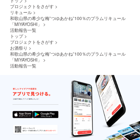
トップ
>
沈殿す
20歳を
ます。
しら
届けの
（加工
非味
ること
プロジェクトをさがす
>
こえて
あらか
す：い
リター
澱粉・
わって
があり
から。
リキュール
>
じめご
わしの
ンに貼
増粘多
みてく
ます
●妊娠
承知く
和歌山県の希少な梅”つゆあかね”100％のプラムリキュール
稚魚
付され
糖類）
ださ
が、品
中・授
ださ
「MIYAYOSHI」
>
（和歌
たラベ
※原材料
い！ リ
質に問
乳中は
い。
山県
ルや注
活動報告一覧
及び添
ターン
題はあ
飲酒を
産）、
意書き
加物等
内容：
トップ
>
りませ
控えて
食塩
をご確
の食品
1.
ん。 ●
くださ
プロジェクトをさがす
>
天日干
認くだ
表示は
梅酒
梅酒の
い。 ※
お酒祭り
>
ちりめ
さい。
お届け
MIYAYO
品質を
納期は
和歌山県の希少な梅”つゆあかね”100％のプラムリキュール
ん：い
・賞味
商品の
SHI
損なわ
予期せ
わしの
「MIYAYOSHI」
>
期限
ラベル
No.09
ないた
ぬ事態
稚魚
商品裏
に表記
380ml
活動報告一覧
めに、
により
（和歌
面に記
されま
１本
15℃以
遅れる
山県
載 ・保
す。 商
2.
下の冷
場合が
産）、
存方
品開封
贈答用
暗所で
ござい
食塩
法 直
前には
化粧箱
保管し
ます。
ちりめ
射日
必ずお
3.
てくだ
あらか
ん山
光、高
届けの
贈答用
さい。
じめご
椒：ち
温多湿
リター
紙 ●原
●お酒は
承知く
りめん
を避
ンに貼
材料由
20歳を
ださ
（和歌
け、開
付され
来の成
こえて
い。
山県
封後は
たラベ
分が沈
から。
産）、
お早め
ルや注
殿する
●妊娠
本醸造
にお召
意書き
ことが
中・授
醤油、
し上が
をご確
ありま
乳中は
粗目、
りくだ
認くだ
すが、
飲酒を
純米
さい。
さい。
品質に