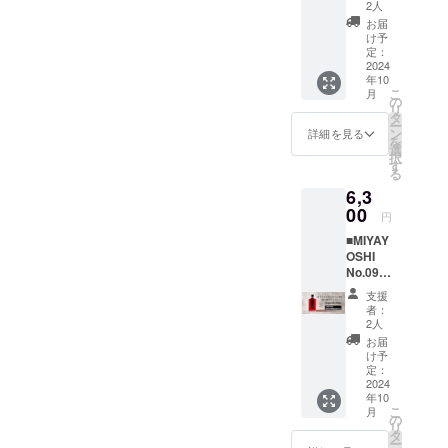
甘みと
料 和
生産量
2人
由来の
くい露
箱×1
するこ
17％ ・
酸味の
歌山有
に限り
透き
お届
茜100％
3. 3本
とがあ
内容
のバラ
田産
がある
け予
通った
の赤い
用贈答
ります
量
ンスが
「露
定：
希少
鮮やか
梅「露
紙袋×1
が、品
200ml×
ちょう
2024
茜」・
種”露
な赤
茜」の
・品
質に問
3 ●原材
年10
どいい
焼酎甲
茜”で漬
色、甘
リ
目 リ
こ
題はあ
月
料由来
「MIYA
類・氷
の
け込ん
酸っぱ
キュー
キュー
リ
りませ
の成分
YOSHI
砂糖 ・
タ
だ
いさわ
ルを是
ル 露
ー
ん。 ●
が沈殿
」のス
アル
ン
「MIYA
詳細を見る
やかな
非味
茜
を
梅酒の
するこ
タン
コール
選
YOSHI
香り、
わって
100％
択
品質を
とがあ
ダー
分
す
」。今
濃厚な
みてく
・原材
る
損なわ
ります
ド。 甘
17％ ・
回、ご
味わい
ださ
料 和
ないた
が、品
6,3
みの強
内容
支援い
の中に
い！ リ
歌山有
めに、
質に問
さ 6
00
量
ただい
も後味
円
ターン
田産
15℃以
題はあ
・品
380ml
た方専
をすっ
内容：
「露
下の冷
りませ
■MIYAY
目 リ
生産量
用で、
きりさ
1.
茜」・
暗所で
ん。 ●
OSHI
キュー
に限り
追加生
せる独
梅酒
焼酎甲
保管し
梅酒の
No.09
ル 露
がある
産いた
自の酸
MIYAYO
類・氷
てくだ
品質を
large
茜
希少
しま
味。市
支援
SHI
砂糖 ・
さい。
損なわ
bottle
100％
種”露
す。着
者：
場に出
No.03
アル
●お酒は
ないた
ふんだ
・原材
茜”で漬
2人
色料な
回りに
200ml
コール
20歳を
めに、
んに
料 和
け込ん
ど何も
お届
くい露
１本
分
こえて
15℃以
使った
歌山有
だ
け予
使わな
茜100％
2.
17％ ・
から。
下の冷
氷砂糖
田産
定：
「MIYA
い天然
の赤い
贈答用
内容
●妊娠
暗所で
と露茜
2024
「露
YOSHI
由来の
梅「露
化粧箱
量
中・授
年10
保管し
の酸味
茜」・
」。今
透き
茜」の
3.
こ
200ml×
月
乳中は
てくだ
がまじ
焼酎甲
の
回、ご
通った
リ
贈答用
リ
3 ●原材
飲酒を
さい。
わった
類・氷
タ
支援い
鮮やか
キュー
紙袋 ●
ー
料由来
控えて
●お酒は
甘酸っ