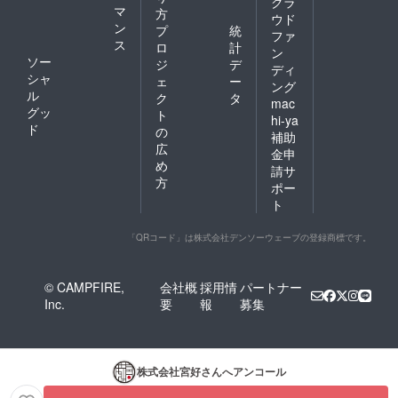
クラ
マ
方
ウド
ン
プ
統
ファ
ス
ロ
計
ン
ソー
ジ
デ
ディ
シャ
ェ
ー
ング
ル
ク
タ
mac
グッ
ト
hi-ya
ド
の
補助
広
金申
め
請サ
方
ポー
ト
「QRコード」は株式会社デンソーウェーブの登録商標です。
© CAMPFIRE,
会社概
採用情
パートナー
Inc.
要
報
募集
株式会社宮好
さんへアンコール