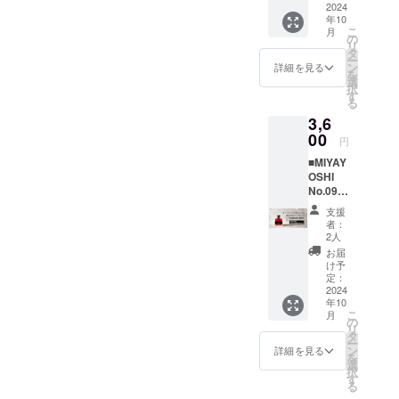
200ml×
ん。 ●
ちょう
2024
茜」・
AYOSHI
す。あ
となり
3 2.
梅酒の
年10
どいい
焼酎甲
リ
らかじ
ます。
3本入り
こ
品質を
月
「MIYA
類・氷
の
キュー
めご承
商品の
贈答用
リ
損なわ
YOSHI
砂糖 ・
タ
ル飲み
知くだ
到着に
化粧箱
ー
ないた
」のス
アル
ン
比べ
詳細を見る
さい。
は日数
3.
を
めに、
タン
コール
選
SET」
リター
にずれ
贈答用
択
15℃以
ダー
分
す
と「銀
ン内
が生じ
紙袋 ●
る
下の冷
ド。 甘
17％ ・
鱗の輝
容： ■
る場合
原材料
暗所で
3,6
みの強
内容
き3種
通常発
があり
由来の
保管し
さ 6
00
量
SET」
送
円
ます。
成分が
てくだ
・品
200ml
は別発
MIYAYO
あらか
沈殿す
さい。
■MIYAY
目 リ
生産量
送とな
SHI
じめご
ること
●お酒は
OSHI
キュー
に限り
りま
200ml×
承知く
があり
20歳を
No.09
ル 露
がある
す。 ※
3 飲み
ださ
ます
こえて
small
茜
希少
銀鱗の
比べ
支援
い。 リ
が、品
から。
bottle
100％
種”露
輝き3種
者：
SET
ターン
質に問
●妊娠
ふんだ
・原材
茜”で漬
2人
SETは
1.
内容：
題はあ
中・授
んに
料 和
け込ん
生もの
お届
MIYAYO
■通常発
りませ
乳中は
使った
歌山有
だ
け予
です。
SHIプラ
送
ん。 ●
飲酒を
氷砂糖
田産
定：
「MIYA
賞味期
ムリ
MIYAYO
梅酒の
控えて
と露茜
2024
「露
YOSHI
限に限
キュー
SHI
品質を
くださ
年10
の酸味
茜」・
」。今
りがご
ル
200ml×
こ
損なわ
月
い。 ※
がまじ
焼酎甲
の
回、ご
ざいま
200ml×
3 飲み
リ
ないた
納期は
わった
類・氷
タ
支援い
すの
3 2.
比べ
ー
めに、
予期せ
甘酸っ
砂糖 ・
ン
ただい
詳細を見る
で、お
3本用贈
SET
を
15℃以
ぬ事態
ぱいま
アル
選
た方専
届け先
答化粧
1.
択
下の冷
により
ろやか
コール
す
用で、
をご入
箱×1
MIYAYO
る
暗所で
遅れる
な味わ
分
追加生
力いた
3. 3本
SHIプラ