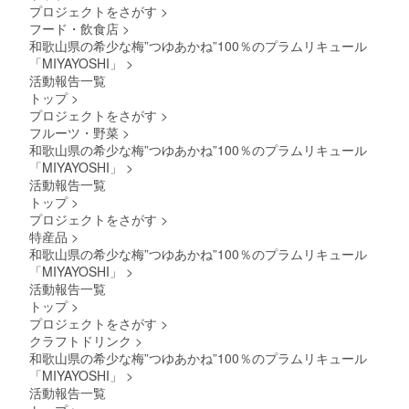
梅「露
化粧箱
品質を
予期せ
プロジェクトをさがす
>
できる
化粧
ラチ
透き
茜」の
3.
損なわ
ぬ事態
日時を
フード・飲食店
>
箱 ×
ン、植
通った
リ
贈答用
ないた
により
記載し
1 田中
物性油
鮮やか
和歌山県の希少な梅”つゆあかね”100％のプラムリキュール
キュー
紙袋 ●
めに、
遅れる
てくだ
の塩海
脂、
な赤
ルを是
「MIYAYOSHI」
>
原材料
15℃以
場合が
さい。
苔・味
コーン
色、甘
非味
由来の
下の冷
活動報告一覧
ござい
1. ま
海苔・
スター
酸っぱ
わって
成分が
暗所で
ます。
トップ
>
るとも
わさび
チ、バ
いさわ
みてく
沈殿す
保管し
あらか
海産
プロジェクトをさがす
>
海苔・
ター、
やかな
ださ
ること
てくだ
じめご
銀鱗の
明太海
フルーツ・野菜
>
小麦
香り、
い！ リ
があり
さい。
承知く
輝き3種
苔・青
粉、白
濃厚な
ターン
和歌山県の希少な梅”つゆあかね”100％のプラムリキュール
ます
●お酒は
ださ
SET ・
混海
ワイ
味わい
内容：
が、品
「MIYAYOSHI」
>
20歳を
い。
名称
苔・ぱ
ン、ブ
の中に
1.
質に問
こえて
活動報告一覧
魚介・
りぱり
ラン
も後味
梅酒
題はあ
から。
トップ
>
加工品
梅昆布
デー、
をすっ
MIYAYO
りませ
●妊娠
・数
●原材料
プロジェクトをさがす
>
リ
きりさ
SHI
ん。 ●
中・授
量・内
及び添
キュー
せる独
特産品
>
No.06
梅酒の
乳中は
容
加物等
ル、食
自の酸
380ml
品質を
和歌山県の希少な梅”つゆあかね”100％のプラムリキュール
飲酒を
250g×4
の食品
塩/乳化
味。市
１本
損なわ
控えて
「MIYAYOSHI」
>
・賞味
表示は
剤、膨
場に出
2.
ないた
くださ
活動報告一覧
期間
お届け
張剤、
回りに
贈答用
めに、
い。 ※
発送
トップ
>
商品の
着色料
くい露
化粧箱
15℃以
納期は
後・釜
ラベル
（カラ
茜100％
プロジェクトをさがす
>
3.
下の冷
予期せ
揚げ：5
に表記
メ
の赤い
贈答用
クラフトドリンク
>
暗所で
ぬ事態
日・他2
されま
ル）、
梅「露
紙袋 ●
保管し
により
和歌山県の希少な梅”つゆあかね”100％のプラムリキュール
種：30
す。 商
香料、
茜」の
原材料
てくだ
遅れる
「MIYAYOSHI」
>
日 ・原
品開封
ｐH調整
リ
由来の
さい。
場合が
材料
活動報告一覧
前には
剤、安
キュー
成分が
●お酒は
ござい
釜揚げ
必ずお
定剤
ルを是