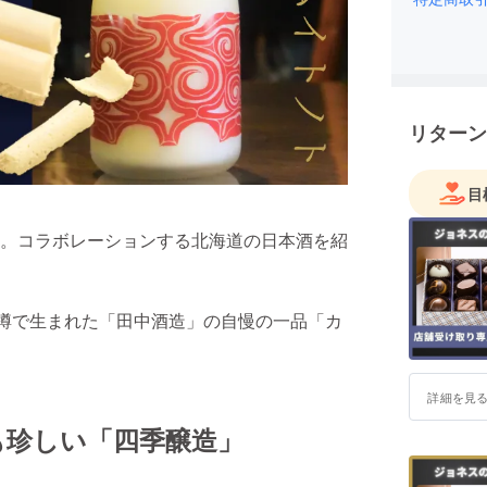
大阪市立
メニュー
［住所］北
［営業時間］ 
［定休日
リターン
目
。コラボレーションする北海道の日本酒を紹
小樽で生まれた「田中酒造」の自慢の一品「カ
詳細を見
も珍しい「四季醸造」