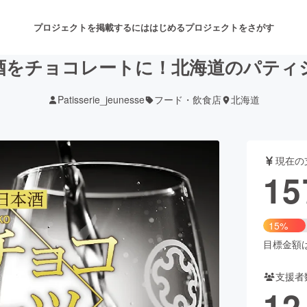
プロジェクトを掲載するには
はじめる
プロジェクトをさがす
酒をチョコレートに！北海道のパティ
Patisserie_jeunesse
フード・飲食店
北海道
注目のリターン
注目の新着プロジェクト
募集終了が近いプロジェクト
も
現在の
音楽
舞台・パフォーマンス
15
ゲーム・サービス開発
フード・飲食店
15%
書籍・雑誌出版
アニメ・漫画
目標金額は1
支援者
チャレンジ
ビューティー・ヘルスケ
12