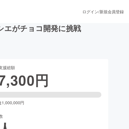
ログイン
/
新規会員登録
シエがチョコ開発に挑戦
うすぐ公開されます
支援総額
プロダクト
7,300
円
ファッション
スポーツ
,000,000円
数
ア
ソーシャルグッド
人