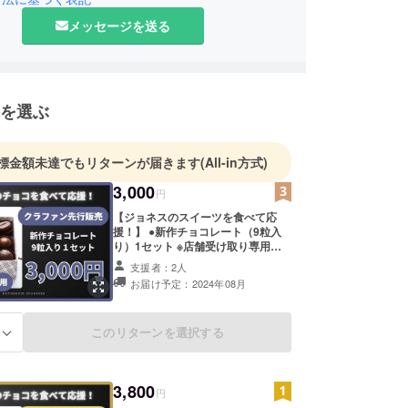
東洋陶磁美術館のカフェにスイーツを提供するなど
開発にも携わっている。
メッセージを送る
海道札幌市豊平区豊平6条5丁目1-5
11:00〜19:00
］火曜日
を選ぶ
標金額未達でもリターンが届きます
(All-in方式)
3,000
円
【ジョネスのスイーツを食べて応
援！】 ●新作チョコレート（9粒入
り）1セット ※店舗受け取り専用と
なります。 ※今回、機械を購入して
支援者：2人
制作するチョコレートを店頭販売よ
お届け予定：2024年08月
りもいち早くお届けします！ ※一部
日本酒を使用しますので、お子様や
アルコールに弱い方、妊娠・授乳期
このリターンを選択する
る
の方、運転時などはご遠慮くださ
い。 原材料及び添加物等の食品表示
はお届け商品のラベルに表記されま
す。 商品開封前には必ずお届けのリ
3,800
ターンに貼付されたラベルや注意書
円
きをご確認ください。