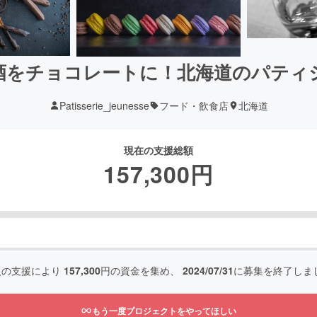
酒をチョコレートに！北海道のパティ
Patisserie_jeunesse
フード・飲食店
北海道
現在の支援総額
157,300
円
人の支援により
157,300
円の資金を集め、
2024/07/31
に募集を終了しま
もう一度プロジェクトをやってほしい