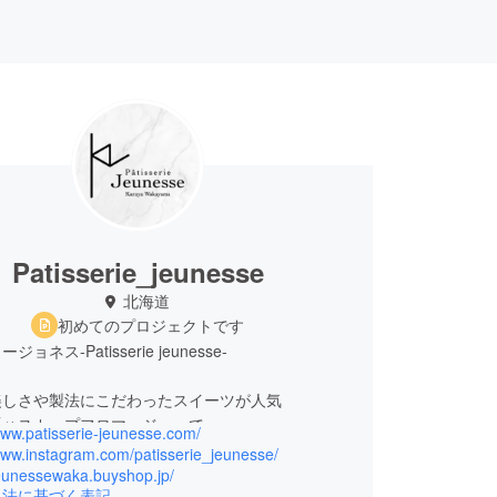
Patisserie_jeunesse
北海道
初めてのプロジェクトです
ョネス-Patisserie jeunesse-
美しさや製法にこだわったスイーツが人気
「ハスカップフロマージュ」で
www.patisserie-jeunesse.com/
さっぽろスイーツコンペティションでグランプリ受賞
www.instagram.com/patisserie_jeunesse/
jeunessewaka.buyshop.jp/
引法に基づく表記