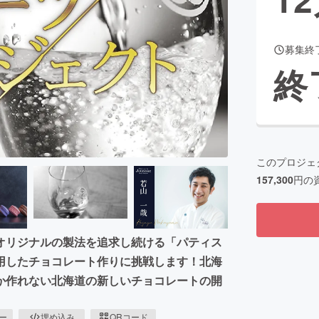
募集終
CAMPFIRE for Social Good
CAMPFIRE Creation
終
CAMPFIREふるさと納税
machi-ya
コミュニティ
このプロジェ
157,300
円の
オリジナルの製法を追求し続ける「パティス
用したチョコレート作りに挑戦します！北海
か作れない北海道の新しいチョコレートの開
ピー
埋め込み
QRコード