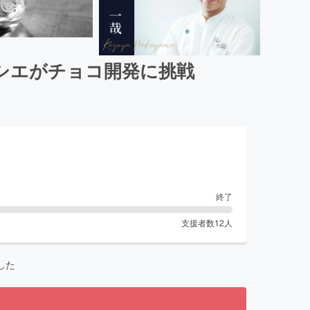
シエがチョコ開発に挑戦
終了
支援者数
12
人
した