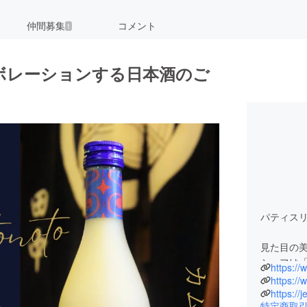
仲間募集
コメント
1
ボレーションする日本酒のご
パティスリージ
見た目の
シェフは
https://
2009年
https://
https://
特定商取