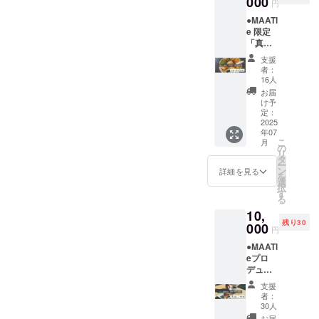
000
円
東大前
●MAATl
駅」の
e 限定
「MAA
「真夏
Tle」店
日」
内に
支援
割 対
て、
者：
象会員
コー
16人
権（気
ヒーや
お届
温30℃
紅茶を
け予
以上で
飲みな
定：
20%OF
2025
がらお
年07
F）（対
話を伺
こ
月
象期間
いま
の
リ
内限定/
す。 ※
タ
ー
ご本人
遠方の
ン
詳細を見る
を
様のみ
方は、
選
択
有効）
オンラ
す
る
５０名
インで
10,
様 【会
のご面
残り30
員特
000
談とな
円
典】 ・
りま
●MAATl
気温
す。 ご
eプロ
30℃以
好評い
デュー
上の日
ただい
ス・完
は ス
ており
支援
全予約
コーン
ます。
者：
会員制
のみ全
「カ
30人
「夜日
種類
フェに
お届