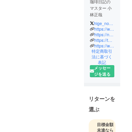
す。
珈琲日記の
マスター 小
家族の介護があったり
林正哉
でお店に伺う事が難し
い日々ですが、箱を開
hige_no_master
21歳で珈
https://www.instagram.com/coffee_nikki/
けた時から甘い良い香
琲・紅茶専
https://note.com/suplemocoffee
りがして元気がでまし
https://twitter.com/hige_no_master
門店を開
た。ありがとうござい
https://www.facebook.com/coffeenikki0915/
業。31歳で
ました！
特定商取引
現場を離
法に基づく
暑い日々がやってきま
れ、プロ
表記
したがご無理のないよ
デュース業
メッセー
うにして下さい。
に専念。
ジを送る
プロデュー
ス店は100店
以上。ま
リターンを
た、カフェ
の専門学校
選ぶ
で、バリス
タの講師、
目標金額
紅茶の講師
未達なら
などを18年