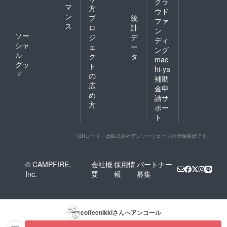
クラ
マ
方
ウド
ン
プ
統
ファ
ス
ロ
計
ン
ソー
ジ
デ
ディ
シャ
ェ
ー
ング
ル
ク
タ
mac
グッ
ト
hi-ya
ド
の
補助
広
金申
め
請サ
方
ポー
ト
「QRコード」は株式会社デンソーウェーブの登録商標です。
© CAMPFIRE,
会社概
採用情
パートナー
Inc.
要
報
募集
coffeenikki
さんへアンコール