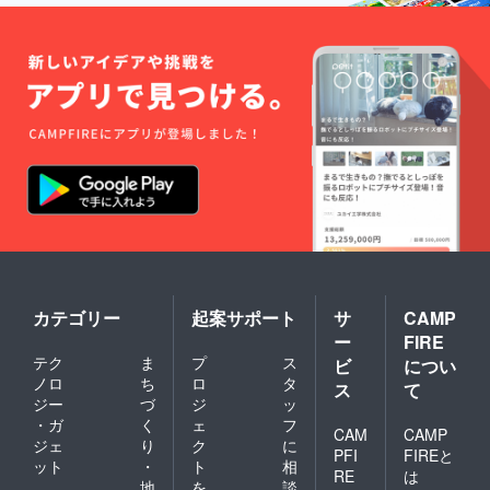
は、お
先入店
菓子な
とさせ
どの商
ていた
品のお
だきま
届けは
す。
ござい
（事前
ません
決済
のでご
ファス
注意く
トパ
ださ
ス） ※
い。 ※
クレ
シーク
ジット
レット
カード
サイト
をお持
にて、
ちでな
ご予約
い会員
いただ
様は
きま
「お取
カテゴリー
起案サポート
サ
CAMP
す。
り置き
ー
FIRE
（基本
のみ」
テク
ま
プ
ス
的にお
ビ
につい
とな
席のご
り、店
ノロ
ち
ロ
タ
ス
て
予約の
頭では
ジー
づ
ジ
ッ
みとな
順番に
・ガ
く
ェ
フ
りま
CAM
CAMP
ご案内
ジェ
り
ク
に
す。）
させて
PFI
FIREと
ット
・
ト
相
注※現
いただ
RE
は
在、ペ
地
を
談
きま