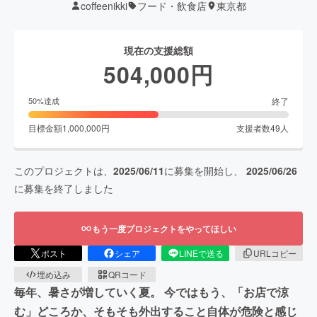
coffeenikki
フード・飲食店
東京都
現在の支援総額
504,000
円
終了
50
%達成
目標金額
1,000,000
円
支援者数
49
人
このプロジェクトは、
2025/06/11
に募集を開始し、
2025/06/26
に募集を終了しました
もう一度プロジェクトをやってほしい
ポスト
シェア
LINEで送る
URLコピー
埋め込み
QRコード
毎年、暑さが増していく夏。 今ではもう、「お店で涼
む」どころか、そもそも外出すること自体が危険と感じ