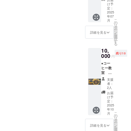
記」ご
30%オ
関する
け予
予約会
フ(サ
定：
全ての
員権
2025
マータ
こと」
年07
３０名
イム営
のご相
こ
月
様 【会
業のみ)
の
談会。
リ
員特
火土日
タ
現在、
ー
典】 完
+@(ゲ
ン
一般募
詳細を見る
を
全会員
リラ営
選
集は一
択
制のた
業)） ・
す
旦打ち
る
め、今
スコー
切って
10,
回の会
ンとシ
おりま
残り10
員権の
000
フォン
すが、
円
支援者
ケーキ
今回の
●コー
様のみ
のお取
プロ
ヒー教
ご予約
り置き
ジェク
室 参
いただ
可能 ・
トの期
加権
けま
お取り
間内で
支援
１０名
す。 (会
置き会
のみ募
者：
様 ●珈
員権を
員権を
2人
集させ
琲日記
お持ち
お持ち
ていた
お届
マス
のご本
のお客
け予
だきま
ターに
人様含
定：
様で、
す。 ま
よる
2025
む２名
クレ
だ、全
年10
コー
様まで
ジット
員のご
こ
月
ヒー教
ご予約
の
事前決
面談が
リ
室 １回
可能で
タ
済の方
終了し
ー
ご招待
す。）
ン
は優先
詳細を見る
ていな
を
権 （教
※ご予約
選
入店と
いた