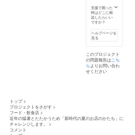
方々
で淹れ
２～３
他全て
均２～
へ、珈
た美味
支援で困った
日間
10％OF
３時間
琲日記
しい
時はどこに相
（基本
Fは変更
ほどの
のノウ
コー
談したらいい
的に、
無し
面談時
ハウと
ヒー
ですか？
水曜日
（旧会
間と
共に実
と、
or 木曜
員さま
なって
技をメ
MAATle
日、営
の特権
ヘルプページを
おりま
インに
のお菓
業予
となり
見る
す。 た
紅茶
子を一
定）１
ま
だし、
のっ抽
緒に楽
６時～
す）。
追加料
出を体
しんで
２１
そし
金は発
このプロジェクト
験して
いただ
時 営
て、現
生いた
の問題報告は
こち
いただ
ける
業予
在の有
しませ
きま
ら
よりお問い合わ
コー
定。
効期限
ん。 有
す。 ま
ヒーブ
（一組
せください
を３ヶ
効対象
た、ご
レイク
９０分
月延長
期間
自身で
もご用
制） ※
させて
2025年
淹れた
意して
珈琲日
いただ
7月～9
美味し
おりま
記の常
きま
月末 ※
い紅茶
す。 狭
連さん
す。
今回の
と、
い店内
は皆さ
（10末
トップ
>
リター
MAATle
です
まご存
→2026
ンには
プロジェクトをさがす
>
のお菓
が、あ
知の
年1月末
お菓子
フード・飲食店
>
子を一
なた一
「みち
まで延
等の発
緒に楽
近年の猛暑とたたかうため「新時代の夏のお店のかたち」に
人の
くさく
長） ※
送はご
しんで
「珈琲
チャレンジします。
>
らす」
お取り
ざいま
いただ
日記」
さん。
置き
コメント
せんの
ける
を楽し
大江戸
は、指
でご了