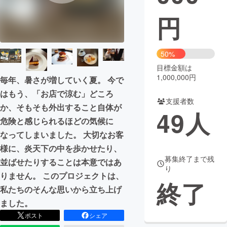
円
まちづくり・地域活性化
CAMPFIRE for Social Good
CAMPFIRE Creation
50%
CAMPFIREふるさと納税
machi-ya
コミュニティ
目標金額は
1,000,000円
毎年、暑さが増していく夏。 今で
はもう、「お店で涼む」どころ
支援者数
か、そもそも外出すること自体が
49
人
危険と感じられるほどの気候に
なってしまいました。 大切なお客
様に、炎天下の中を歩かせたり、
募集終了まで残
並ばせたりすることは本意ではあ
り
りません。 このプロジェクトは、
終了
私たちのそんな思いから立ち上げ
ました。
ポスト
シェア