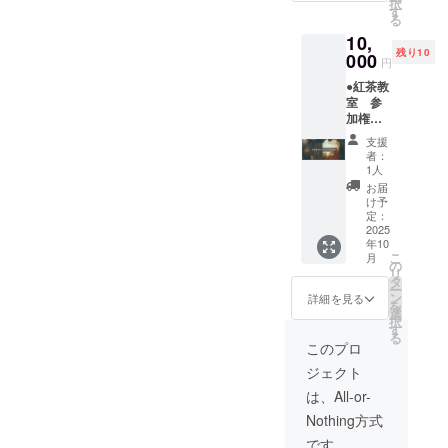
択
室は、
権をお
す
なりま
め、７
る
駒場東
持ちで
す。
月以降
10,
大前
ないお
（クレ
のご面
残り10
「MAA
000
客様の
ジット
談とさ
円
Tle」店
ご予
決済
せてい
●紅茶教
舗内に
約・ご
ファス
ただき
室 参
て、
来店は
トパ
ます。
加権
2025年
一切お
ス） 有
「カ
１０名
10月か
受けで
効対象
フェ開
支援
様 ●珈
ら※有効
きませ
期間
者：
業に興
琲日記
期限１
んので
1人
2025年
味はあ
マス
年）
ご了承
7月1〜9
お届
るけ
ターに
【特
くださ
け予
月末 ※
ど、ど
よる紅
典】 珈
定：
い。 珈
今回の
こから
茶教室
2025
琲日記
琲日記
リター
てをつ
年10
１回ご
の自家
の喫茶
ンには
けたら
こ
月
招待権
焙煎ス
の
営業が
お菓子
よいの
リ
（教室
ペシャ
タ
期間限
等の発
かわか
ー
は、駒
ルティ
ン
定で、
詳細を見る
送はご
らな
を
場東大
コー
選
３か月
ざいま
い。」
択
前
ヒー豆
す
間
せんの
「カ
る
「MAA
200gを
「夜」
このプロ
でご了
フェ
Tle」店
お持ち
のみ復
承くだ
やって
ジェクト
舗内に
帰りい
活。
さい。
みたい
て、
ただき
シェア
は、All-or-
営業時
けど、
2025年
ます。
キッチ
間16
このご
Nothing方式
10月か
【内
ンのた
時〜20
時世ど
ら※有効
容】 ご
め、ご
です。
時サ
うな