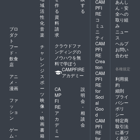
CAM
あんし
アリン
す。 ※
域
作
す
PFI
ん・安
グ教室
事前決
活
る
る
参加権
RE
全への
済の場
性
資
をお持
合で
コ
取り組
化
料
ちの支
も、店
ミュ
み
援者様
プロ
音
請
頭での
ニ
ニュー
は、無
追加注
ダク
楽
求
ティ
ス
料ご招
文は可
ト
CAM
ヘルプ
待とな
能で
クラウドファ
フー
チ
ります
す。そ
PFI
お問い
ンディングの
ド・
ャ
ので、
の場合
RE
合わせ
ノウハウを無
飲食
レ
ご購入
は、追
Crea
料で学ぼう
はお控
加分は
店
ン
tion
えくだ
各種規定
店頭決
CAMPFIRE
ジ
CAM
さい。
済とさ
アカデミー
アニ
ス
利用規
PFI
せてい
メ・
ポ
ただき
約
RE
漫画
ー
CA
説
ます。
細則
for
ツ
（店頭
MP
明
プライ
Soci
では
ファ
映
FI
会
バシー
al
paypay
ッ
像
RE
・
ポリ
Goo
、クレ
ショ
・
ア
相
ジッ
シー
d
ン
映
カ
談
ト、現
特定商
CAM
画
金での
デ
会
取引法
PFI
決済が
ゲー
書
ミ
に基づ
RE
可能で
ム・
籍
ー
く表記
for
す ※交