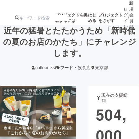
新
ロ
規
グ
会
プロジェクトを掲
はじ
プロジェクト
/
載するには
める
をさがす
イ
員
ン
登
近年の猛暑とたたかうため「新時代
録
の夏のお店のかたち」にチャレンジ
します。
人気のプロ
注目のリ
注目の新着プロ
募集終了が近いプ
もうすぐ公開
ジェクト
ターン
ジェクト
ロジェクト
されます
coffeenikki
フード・飲食店
東京都
アート・写真
音楽
現在の支援総
テクノロジー・ガジェット
ゲーム・サ
額
504,
映像・映画
書籍・雑誌
000
ビジネス・起業
チャレンジ