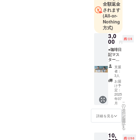
全額返金
間務める。
されます
2016年「珈
(All-or-
琲日記」を
Nothing
オープン。
方式)
2024年 喫
3,0
残り5
茶営業を一
00
円
旦終了。次
●珈琲日
の章へ向け
記マス
ターの
て「喫茶菓
「カ
支援
子工房
フェに
者：
マートル」
関する
3人
全ての
オープン準
お届
こと」
け予
備中。
個別ご
定：
相談会
2025
年07
（ご本
こ
月
人様の
の
リ
み有
タ
ー
効） ５
ン
詳細を見る
を
名様
選
択
【特
す
る
典】 井
10,
の頭線
残り50
「駒場