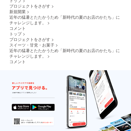
トップ
>
ティー
んでい
線「牛
定のお
承くだ
プロジェクトをさがす
>
タイム
ただき
込柳
取り置
さい。
新規開業
>
もご用
たいと
町」下
きサイ
意して
思いま
近年の猛暑とたたかうため「新時代の夏のお店のかたち」に
車徒歩
トへア
おりま
す。
２分の
チャレンジします。
>
クセス
す。狭
シェア
してい
コメント
い店内
キッチ
ただ
トップ
>
です
ンで
き、メ
プロジェクトをさがす
>
が、あ
す。 当
ニュー
なた一
スイーツ・甘党・お菓子
>
日は、
と個数
人の
現在間
近年の猛暑とたたかうため「新時代の夏のお店のかたち」に
の選択
「珈琲
借り営
をして
チャレンジします。
>
日記」
業中の
くださ
コメント
を楽し
「HAC
い。 ※
んでい
HI
お取り
ただき
BAKE
置きお
たいと
&
申込み
思いま
CAFE」
時にオ
す。
の焼き
ンライ
菓子と
ン決済
のコラ
（クレ
ボも予
ジット
定して
のみ）
おりま
してい
す。 ※
ただき
今回の
ました
リター
会員さ
ンに
まは優