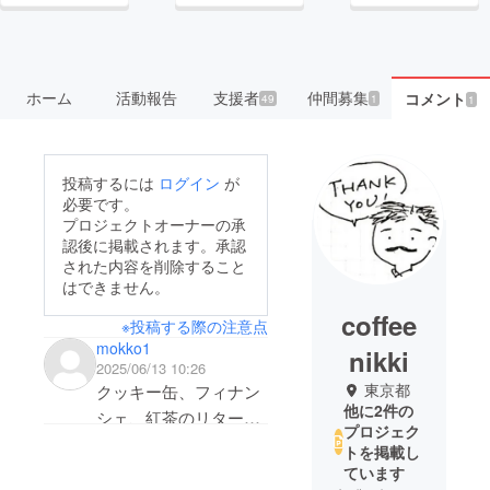
ホーム
活動報告
支援者
仲間募集
コメント
49
1
1
投稿するには
ログイン
が
必要です。
プロジェクトオーナーの承
認後に掲載されます。承認
された内容を削除すること
はできません。
coffee
※投稿する際の注意点
mokko1
nikki
2025/06/13 10:26
東京都
クッキー缶、フィナン
他に2件の
シェ、紅茶のリターン
プロジェク
を頂きました。早速美
トを掲載し
味しく頂いておりま
ています