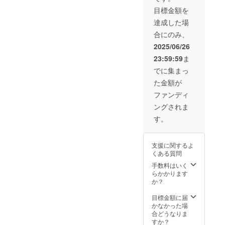
期限１
家庭で
提供で
マータ
の？」
目標金額を
年）
「コー
きるメ
イム営
「カ
【特
ヒーを
ニュー
達成した場
業 ・お
フェで
典】 珈
できる
は限ら
取り置
生活成
合にのみ、
琲日記
だけ美
れます
き権
り立
のスリ
味しく
が、喫
2025/06/26
（気温
つ？」
ランカ
淹れた
茶でし
フ
等の気
23:59:59
ま
直輸入
い！」
かでき
リー）
軽なご
の紅茶
と思っ
ないメ
でに集まっ
注※ 現
相談か
葉100g
てらっ
ニュー
在既に
ら、す
た金額が
をお持
しゃる
も復活
会員の
でに同
ち帰り
方々
しま
ファンディ
権利を
業の方
いただ
へ、珈
す。
お持ち
のご相
ングされま
きま
琲日記
【場
の方が
談まで
す。
のノウ
所】牛
す。
購入し
OKで
【内
ハウと
込柳町
た場
す。 ※
容】 ご
共に実
シェア
合、 こ
基本的
家庭で
技をメ
キッチ
の期
に３０
支援に関するよ
「紅茶
インに
ン「み
間、気
～６０
くある質問
をでき
ペー
ちくさ
温30℃
分とさ
るだけ
パード
手数料はいく
くら
以上の
せてい
美味し
リップ
らかかります
す」に
日は割
ただい
く淹れ
を体験
か？
て、
引率が
ており
た
してい
３ヶ月
スコー
ます
い！」
ただき
目標金額に届
限定
ンのみ
が、今
と思っ
ます。
かなかった場
（2025
全種類
のとこ
てらっ
また、
合どうなりま
年7月～
20%OF
ろお一
しゃる
ご自身
すか？
9月）月
F その
人様平