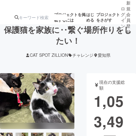
新
ロ
規
グ
会
プロジェクトを掲
はじ
プロジェクト
/
載するには
める
をさがす
イ
員
ン
登
保護猫を家族に‥繋ぐ場所作りをし
録
たい！
人気のプロ
注目のリ
注目の新着プロ
募集終了が近いプ
もうすぐ公開
CAT SPOT ZILLION
チャレンジ
愛知県
ジェクト
ターン
ジェクト
ロジェクト
されます
アート・写真
音楽
現在の支援総
額
1,05
テクノロジー・ガジェット
ゲーム・サ
3,49
映像・映画
書籍・雑誌
ビジネス・起業
チャレンジ