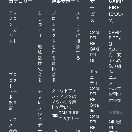
カテゴリー
起案サポート
サ
CAMP
ー
FIRE
テク
ま
プ
ス
ビ
につい
ノロ
ち
ロ
タ
ス
て
ジー
づ
ジ
ッ
・ガ
く
ェ
フ
CAM
CAMP
ジェ
り
ク
に
PFI
FIREと
ット
・
ト
相
RE
は
地
を
談
CAM
あんし
域
作
す
PFI
ん・安
活
る
る
RE
全への
性
資
コ
取り組
化
料
ミュ
み
プロ
音
請
ニ
ニュー
ダク
楽
求
ティ
ス
ト
CAM
ヘルプ
クラウドファ
フー
チ
PFI
お問い
ンディングの
ド・
ャ
RE
合わせ
ノウハウを無
飲食
レ
Crea
料で学ぼう
店
ン
tion
各種規定
CAMPFIRE
ジ
CAM
アカデミー
アニ
ス
利用規
PFI
メ・
ポ
約
RE
漫画
ー
CA
説