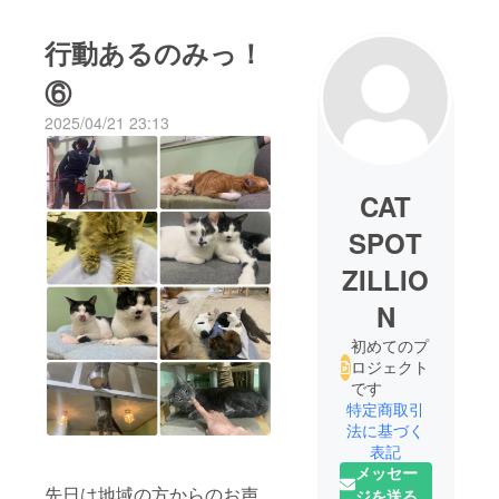
行動あるのみっ！
⑥
2025/04/21 23:13
CAT
SPOT
ZILLIO
N
初めてのプ
ロジェクト
です
特定商取引
法に基づく
表記
メッセー
先日は地域の方からのお声
ジを送る