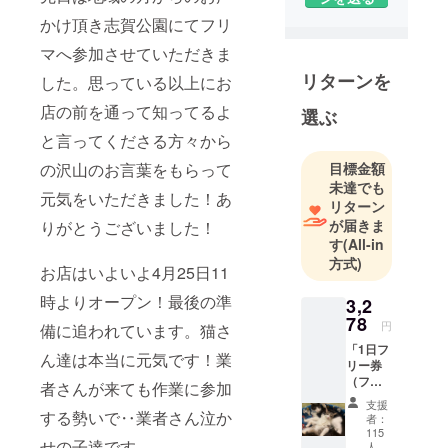
かけ頂き志賀公園にてフリ
マへ参加させていただきま
リターンを
した。思っている以上にお
店の前を通って知ってるよ
選ぶ
と言ってくださる方々から
目標金額
の沢山のお言葉をもらって
未達でも
元気をいただきました！あ
リターン
が届きま
りがとうございました！
す
(All-in
方式)
お店はいよいよ4月25日11
時よりオープン！最後の準
3,2
78
円
備に追われています。猫さ
「1日フ
ん達は本当に元気です！業
リー券
（フ
者さんが来ても作業に参加
リード
支援
リンク
する勢いで‥業者さん泣か
者：
＋おも
115
せの子達です。。
ちゃ
人