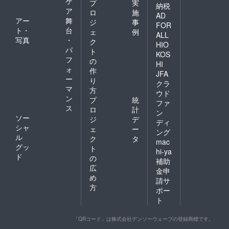
ケ
プ
実
納税
ア
ロ
施
AD
アー
舞
ジ
事
FOR
ト・
台
ェ
例
ALL
写真
・
ク
HIO
パ
ト
KOS
フ
の
HI
ォ
作
JFA
ー
り
クラ
マ
方
ウド
ン
プ
統
ファ
ス
ロ
計
ン
ソー
ジ
デ
ディ
シャ
ェ
ー
ング
ル
ク
タ
mac
グッ
ト
hi-ya
ド
の
補助
広
金申
め
請サ
方
ポー
ト
「QRコード」は株式会社デンソーウェーブの登録商標です。