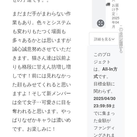
付）」
お届
1日フ
け予
まだまだ手がまわらない作
リー券
定：
2025
はお店
業もあり。色々とシステム
年04
に来て
こ
月
チケッ
の
も変わりもたつく場面も
リ
ト提示
タ
ー
しても
ン
詳細を見る
多々あるかとは思いますが
を
らうこ
選
択
とでそ
誠心誠意努めさせていただ
す
る
の日1日
このプロ
きます。猫さん達は以前よ
当猫カ
ジェクト
フェで
りも格段に甘えん坊増し増
遊んで
は、
All-In方
頂ける
しです！前には見れなかっ
式
です。
もので
す。 お
目標金額に
た顔もみせてくれると思い
店は名
関わらず、
古屋市
ますよ！そして新メンバー
北区に
2025/04/30
は全て女子‥可愛さに目を
ありま
23:59:59
ま
す。
奪われると思います。やっ
（詳細
でに集まっ
な住所
ぱりなぜかキャラは濃いめ
た金額が
は後日
ご連絡
ファンディ
です。お楽しみに！
にて共
ングされま
有、ま