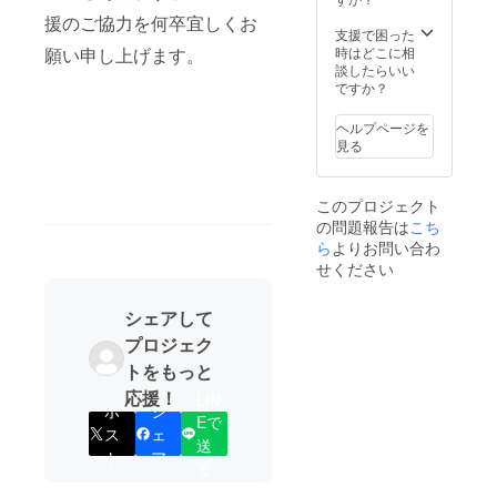
に発送
援のご協力を何卒宜しくお
させて
支援で困った
頂きま
時はどこに相
願い申し上げます。
す。
談したらいい
ですか？
ヘルプページを
見る
このプロジェクト
の問題報告は
こち
ら
よりお問い合わ
せください
シェアして
プロジェク
トをもっと
応援！
LIN
ポ
シ
Eで
ス
ェ
送
ト
ア
る