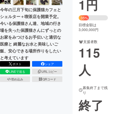
1
円
今年の三月下旬に保護猫カフェと
まちづくり・地域活性化
シェルター＋喫茶店を開業予定。
35%
今いる保護猫さん達、地域の行き
目標金額は
CAMPFIRE for Social Good
CAMPFIRE Creation
3,000,000円
場を失った保護猫さんにずっとの
CAMPFIREふるさと納税
machi-ya
コミュニティ
お家をみつけるお手伝いと適切な
支援者数
医療と 綺麗なお水と美味しいご
115
飯、安心できる場所作りをしたい
と考えています
人
ポスト
シェア
LINEで送る
URLコピー
埋め込み
QRコード
募集終了まで残
り
終了