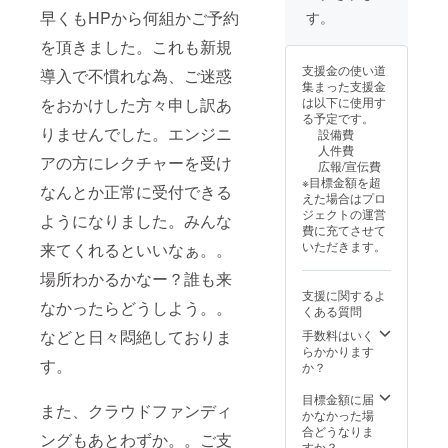
た3月
早くもHPから何組かご予約
す。
オープ
を頂きました。これも新規
ン時に
も全て
支援金の使い道
導入で不慣れな為、ご迷惑
の方に
集まった支援金
共有し
は以下に使用す
をおかけした方々申し訳あ
ます）
る予定です。
シェル
りませんでした。エンジニ
設備費
ター＋
人件費
喫茶店
アの方にレクチャーを受け
広報/宣伝費
も名古
※目標金額を超
屋市北
なんとか正常に受付できる
えた場合はプロ
区にあ
ジェクトの運営
ようになりました。みんな
りま
費に充てさせて
す。 現
いただきます。
来てくれるといいなぁ。。
在改修
工事予
場所わかるかなー？誰も来
定 ・お
支援に関するよ
つりは
なかったらどうしよう。。
くある質問
でませ
ん ・期
などと日々悶絶しておりま
手数料はいく
間
らかかります
す。
2025.4
か？
〜
2026.3
目標金額に届
また、クラウドファンディ
まで ・
かなかった場
指定の
合どうなりま
ングもあとわずか。。ご支
ご住所
すか？