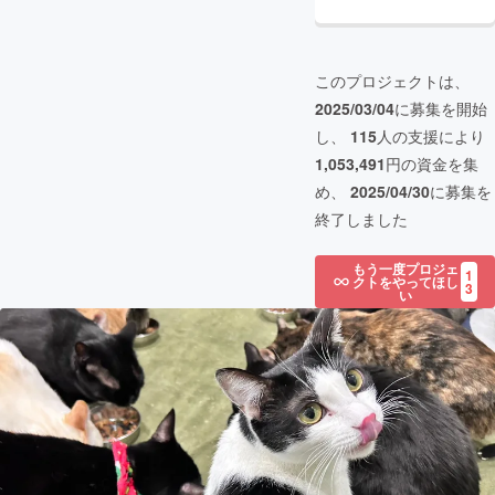
このプロジェクトは、
2025/03/04
に募集を開始
し、
115
人の支援により
1,053,491
円の資金を集
め、
2025/04/30
に募集を
終了しました
もう一度プロジェ
1
クトをやってほし
3
い