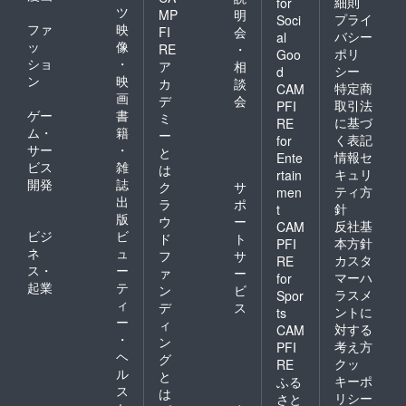
細則
for
ツ
MP
明
プライ
Soci
ファ
映
FI
会
バシー
al
ッ
像
RE
・
ポリ
Goo
ショ
・
ア
相
シー
d
ン
映
カ
談
特定商
CAM
画
デ
会
取引法
PFI
ゲー
書
ミ
に基づ
RE
ム・
籍
ー
く表記
for
サー
・
と
情報セ
Ente
ビス
雑
は
キュリ
rtain
開発
誌
ク
サ
ティ方
men
出
ラ
ポ
針
t
版
ウ
ー
反社基
CAM
ビジ
ビ
ド
ト
本方針
PFI
ネ
ュ
フ
サ
カスタ
RE
ス・
ー
ァ
ー
マーハ
for
起業
テ
ン
ビ
ラスメ
Spor
ィ
デ
ス
ントに
ts
ー
ィ
対する
CAM
・
ン
考え方
PFI
ヘ
グ
クッ
RE
ル
と
キーポ
ふる
ス
は
リシー
さと