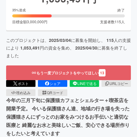
終了
35
%達成
目標金額
3,000,000
円
支援者数
115
人
このプロジェクトは、
2025/03/04
に募集を開始し、
115
人の支援
により
1,053,491
円の資金を集め、
2025/04/30
に募集を終了し
ました
もう一度プロジェクトをやってほしい
13
ポスト
シェア
LINEで送る
URLコピー
埋め込み
QRコード
今年の三月下旬に保護猫カフェとシェルター＋喫茶店を
開業予定。 今いる保護猫さん達、地域の行き場を失った
保護猫さんにずっとのお家をみつけるお手伝いと適切な
医療と 綺麗なお水と美味しいご飯、安心できる場所作り
をしたいと考えています