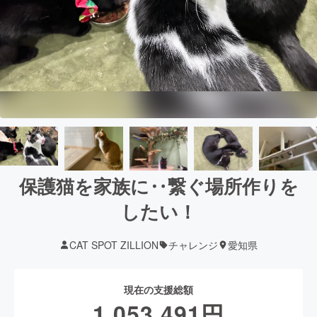
保護猫を家族に‥繋ぐ場所作りを
したい！
CAT SPOT ZILLION
チャレンジ
愛知県
現在の支援総額
1,053,491
円