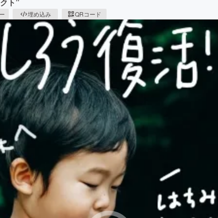
クト”
ピー
埋め込み
QRコード