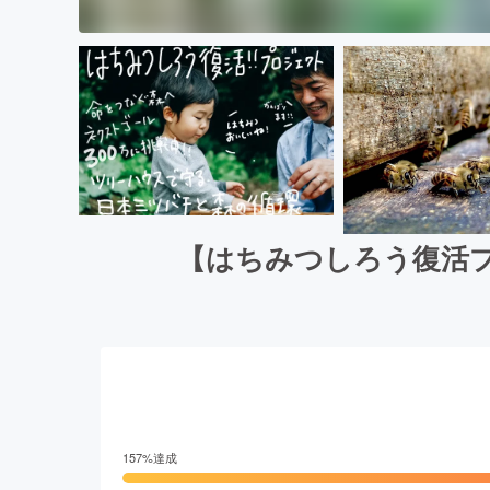
【はちみつしろう復活
157
%達成