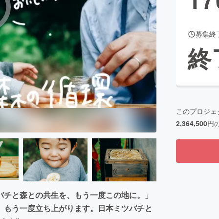
募集終
CAMPFIRE for Social Good
CAMPFIRE Creation
終
CAMPFIREふるさと納税
machi-ya
コミュニティ
このプロジェ
2,364,500
円
バチと森との共生を、もう一度この地に。」
、もう一度立ち上がります。日本ミツバチと