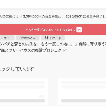
人の支援により
2,364,500
円の資金を集め、
2025/05/31
に募集を終了し
もう一度プロジェクトをやってほしい
14
RLコピー
埋め込み
QRコード
ツバチと森との共生を、もう一度この地に。」自然に寄り添う
“森とツリーハウスの復活プロジェクト”
ェックしています