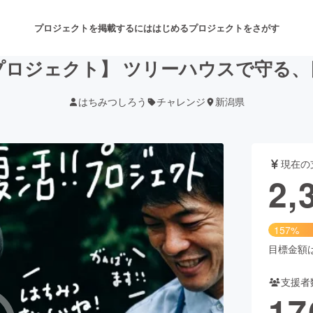
プロジェクトを掲載するには
はじめる
プロジェクトをさがす
プロジェクト】 ツリーハウスで守る、
はちみつしろう
チャレンジ
新潟県
注目のリターン
注目の新着プロジェクト
募集終了が近いプロジェクト
も
現在の
音楽
舞台・パフォーマンス
2,
ゲーム・サービス開発
フード・飲食店
157%
書籍・雑誌出版
アニメ・漫画
目標金額は1
支援者
チャレンジ
ビューティー・ヘルスケ
17