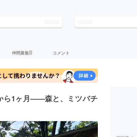
仲間募集
コメント
2
から1ヶ月——森と、ミツバチ