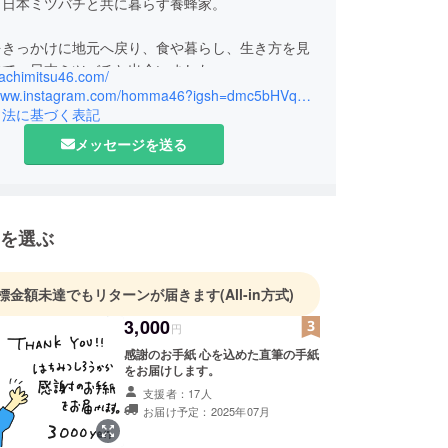
、日本ミツバチと共に暮らす養蜂家。
をきっかけに地元へ戻り、食や暮らし、生き方を見
中で、日本ミツバチと出会いました。
hachimitsu46.com/
ましさと繊細な美しさに心を動かされ、脱サラして
https://www.instagram.com/homma46?igsh=dmc5bHVqeGhjOWw%3D&utm_source=qr
へ進みました。
引法に基づく表記
メッセージを送る
で生きるミツバチの営みからは、命の循環や「人は
かされている」という当たり前のことを教えられま
らしの中で、つい忘れてしまいがちな“自然とのつな
を選ぶ
もう一度思い出してもらいたい。
いから、はちみつやミード（はちみつ酒）、体験イ
標金額未達でもリターンが届きます
(All-in方式)
絵本制作など、さまざまな形でミツバチの魅力を伝
3,000
円
を行っています。
感謝のお手紙 心を込めた直筆の手紙
をお届けします。
知ること」を大切に。
支援者：17人
り口をひとつでも多くつくることで、未来の自然と
お届け予定：2025年07月
方がきっと変わると信じています。