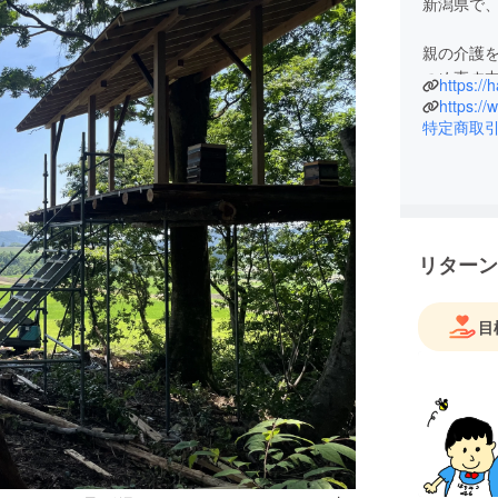
新潟県で
親の介護
つめ直す
https://
そのたく
養蜂の道
特定商取
自然の中
自然に生
す。
現代の暮
リターン
がり”を、
そんな想
目
ベント、
える活動
「まずは
関心の入
の関わり