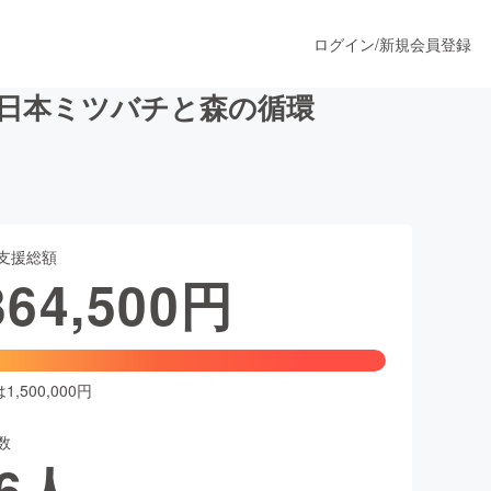
ログイン
/
新規会員登録
日本ミツバチと森の循環
うすぐ公開されます
支援総額
プロダクト
364,500
円
ファッション
スポーツ
,500,000円
数
ア
ソーシャルグッド
6
人