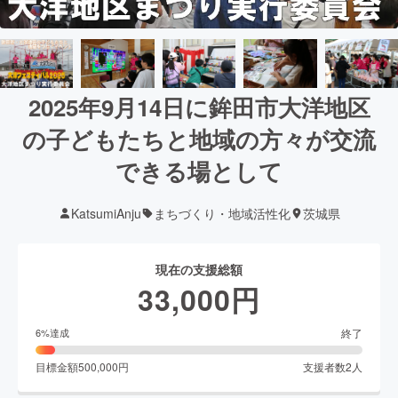
2025年9月14日に鉾田市大洋地区
の子どもたちと地域の方々が交流
できる場として
KatsumiAnju
まちづくり・地域活性化
茨城県
現在の支援総額
33,000
円
終了
6
%達成
目標金額
500,000
円
支援者数
2
人