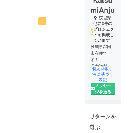
Katsu
miAnju
茨城県
1
他に2件の
プロジェク
トを掲載し
ています
茨城県鉾田
市在住で
す！
旧大洋村に
特定商取引
生まれ、大
法に基づく
洋村育ちの
表記
メッセー
生粋の大洋
ジを送る
人です。
未来を担う
子どもたち
のために地
リターンを
域でできる
ことを考
選ぶ
え、魅力あ