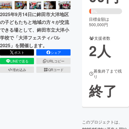
まちづくり・地域活性化
6%
2025年9月14日に鉾田市大洋地区
目標金額は
の子どもたちと地域の方々が交流
500,000円
CAMPFIRE for Social Good
CAMPFIRE Creation
できる場として、鉾田市立大洋小
CAMPFIREふるさと納税
machi-ya
コミュニティ
学校で「大洋フェスティバル
支援者数
2
人
2025」を開催します。
ポスト
シェア
LINEで送る
URLコピー
埋め込み
QRコード
募集終了まで残
り
終了
このプロジェクトは、