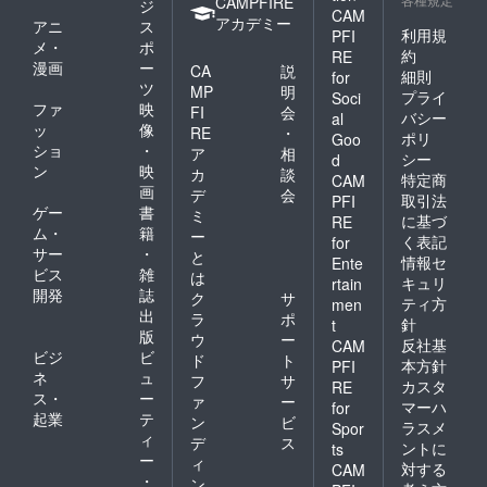
CAMPFIRE
ジ
CAM
アカデミー
アニ
ス
利用規
PFI
メ・
ポ
約
RE
漫画
ー
CA
説
細則
for
ツ
MP
明
プライ
Soci
ファ
映
FI
会
バシー
al
ッ
像
RE
・
ポリ
Goo
ショ
・
ア
相
シー
d
ン
映
カ
談
特定商
CAM
画
デ
会
取引法
PFI
ゲー
書
ミ
に基づ
RE
ム・
籍
ー
く表記
for
サー
・
と
情報セ
Ente
ビス
雑
は
キュリ
rtain
開発
誌
ク
サ
ティ方
men
出
ラ
ポ
針
t
版
ウ
ー
反社基
CAM
ビジ
ビ
ド
ト
本方針
PFI
ネ
ュ
フ
サ
カスタ
RE
ス・
ー
ァ
ー
マーハ
for
起業
テ
ン
ビ
ラスメ
Spor
ィ
デ
ス
ントに
ts
ー
ィ
対する
CAM
・
ン