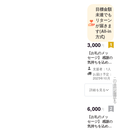
る地域にす
目標金額
るための行
未達でも
動をして行
リターン
く覚悟で
が届きま
す！
す
(All-in
方式)
大洋地区で
の祭りを復
3,000
円
活させ、世
【お礼のメッ
代間交流を
セージ】 感謝の
図ることで
気持ちを込め
て、お礼のメッ
魅力ある故
支援者：1人
セージをお送り
お届け予定：
郷が構築で
します。
こ
2025年10月
の
きればと
リ
タ
ー
思っており
ン
詳細を見る
を
ます。
選
択
す
る
6,000
円
【お礼のメッ
セージ】 感謝の
気持ちを込め