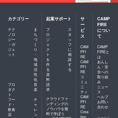
カテゴリー
起案サポート
サ
CAMP
ー
FIRE
テク
ま
プ
ス
ビ
につい
ノロ
ち
ロ
タ
ス
て
ジー
づ
ジ
ッ
・ガ
く
ェ
フ
CAM
CAMP
ジェ
り
ク
に
PFI
FIREと
ット
・
ト
相
RE
は
地
を
談
CAM
あんし
域
作
す
PFI
ん・安
活
る
る
RE
全への
性
資
コ
取り組
化
料
ミュ
み
プロ
音
請
ニ
ニュー
ダク
楽
求
ティ
ス
ト
CAM
ヘルプ
クラウドファ
フー
チ
PFI
お問い
ンディングの
ド・
ャ
RE
合わせ
ノウハウを無
飲食
レ
Crea
料で学ぼう
店
ン
tion
各種規定