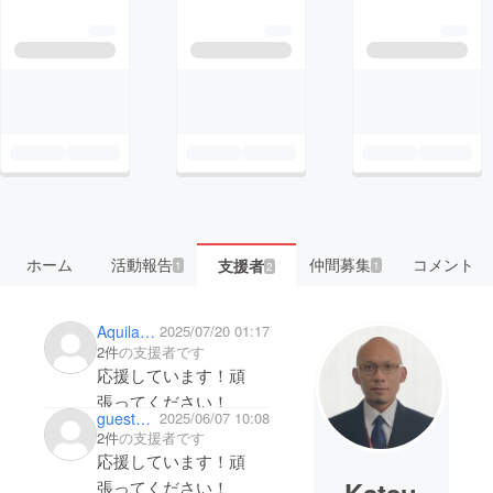
ホーム
活動報告
仲間募集
コメント
支援者
1
1
2
Aquila0193
2025/07/20 01:17
2件
の支援者です
応援しています！頑
張ってください！
guest2adc04d23cb4
2025/06/07 10:08
2件
の支援者です
応援しています！頑
張ってください！