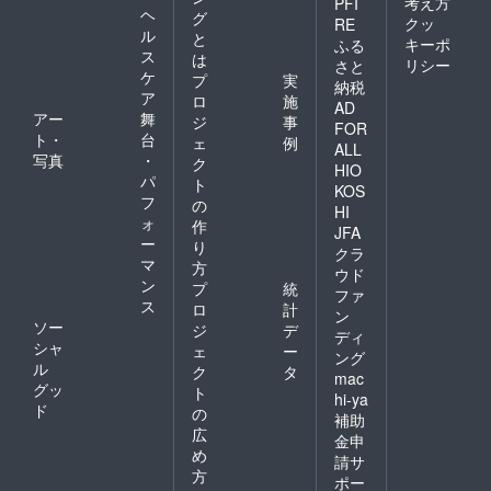
考え方
PFI
ヘ
グ
クッ
RE
ル
と
キーポ
ふる
ス
は
リシー
さと
ケ
プ
実
納税
ア
ロ
施
AD
アー
舞
ジ
事
FOR
ト・
台
ェ
例
ALL
写真
・
ク
HIO
パ
ト
KOS
フ
の
HI
ォ
作
JFA
ー
り
クラ
マ
方
ウド
ン
プ
統
ファ
ス
ロ
計
ン
ソー
ジ
デ
ディ
シャ
ェ
ー
ング
ル
ク
タ
mac
グッ
ト
hi-ya
ド
の
補助
広
金申
め
請サ
方
ポー