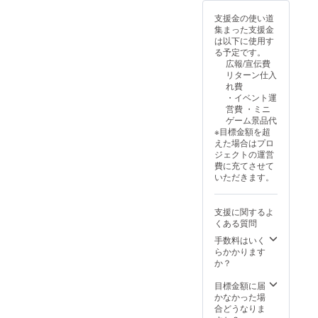
（フェイスタオ
ルの予定）を送
支援金の使い道
付させていただ
集まった支援金
きます。 ・フェ
は以下に使用す
イスタオル240
る予定です。
匁（380㎜*800
広報/宣伝費
㎜）
リターン仕入
れ費
・イベント運
営費 ・ミニ
ゲーム景品代
※目標金額を超
えた場合はプロ
ジェクトの運営
費に充てさせて
いただきます。
支援に関するよ
くある質問
手数料はいく
らかかります
か？
目標金額に届
かなかった場
合どうなりま