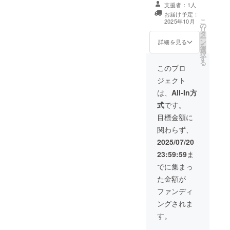
て、お礼のメッ
支援者：1人
セージをお送り
お届け予定：
します。 【お名
こ
2025年10月
の
前掲載】 ①当日
リ
タ
の協賛ボード
ー
ン
に、口数と支援
詳細を見る
を
選
者様のお名前
択
す
（ニックネー
る
ム）を掲載しま
このプロ
す。 ・掲載期
ジェクト
間：大洋フェス
ティバル当日 ・
は、
All-In方
掲載方法：文字
式
です。
のみ、ロゴ／バ
ナーの掲載は不
目標金額に
可 ・掲載サイ
関わらず、
ズ：小（高さ２
ｃｍ程度）
2025/07/20
23:59:59
ま
数量４口以上購
入の場合は、中
でに集まっ
（高さ３ｃｍ程
た金額が
度） ・支援時、
必ず備考欄に希
ファンディ
望されるお名前
ングされま
をご記入くださ
い。 【粗品の提
す。
供】 ・粗品