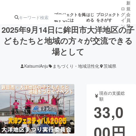
新
ロ
規
グ
会
プロジェクトを掲
はじ
プロジェクト
/
載するには
める
をさがす
イ
員
ン
登
2025年9月14日に鉾田市大洋地区の子
録
どもたちと地域の方々が交流できる
場として
人気のプロ
注目のリ
注目の新着プロ
募集終了が近いプ
もうすぐ公開
ジェクト
ターン
ジェクト
ロジェクト
されます
KatsumiAnju
まちづくり・地域活性化
茨城県
アート・写真
音楽
現在の支援総
テクノロジー・ガジェット
ゲーム・サ
額
33,0
映像・映画
書籍・雑誌
00
円
ビジネス・起業
チャレンジ