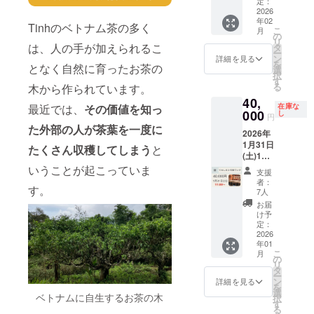
商品＋1
定：
ちを込
スタイ
表・内
40秒 提
グ会
2026
種) をペ
めた
ムや移
田に質
供方
年02
【クラ
アリン
メール
動時間
Tinhのベトナム茶の多く
問がで
こ
法：
月
ファン
グしな
の
をお送
のお供
きま
リ
URLを
限定席4
は、人の手が加えられるこ
がらお
タ
りしま
に。 収
す。 参
ー
記載し
名様】
楽しみ
ン
す。 ☆
録時
詳細を見る
加方
を
たメー
となく自然に育ったお茶の
ベトナ
いただ
選
リター
間：約
法：
択
ルをお
ム料理
けま
す
ンは複
40秒 提
Google
る
木から作られています。
送りし
研究家
す。選
数選択
供方
Meet ☆
ます。
40,
伊藤忍
べる
可能で
法：
リター
最近では、
その価値を知っ
在庫な
●お礼の
さんの
000
Tinhの
し
す！ぜ
URLを
ンは複
円
メール
手作り
お茶2箱
ひ他の
記載し
た外部の人が茶葉を一度に
数選択
Tinhよ
2026年
ベトナ
付き！
リター
たメー
可能で
り感謝
1月31日
ム菓子6
●ベトナ
たくさん収穫してしまう
と
ンも合
ルをお
す！ぜ
の気持
(土)11:0
種と
ム菓子
わせて
送りし
ひ他の
ちを込
0 「て
いうことが起こっていま
Tinhの
とベト
ご検討
ます。
リター
支援
めた
のし
ベトナ
ナム茶
くださ
●お礼の
者：
ンも合
メール
す。
ま」コ
ム茶11
のペア
7人
い！
メール
わせて
をお送
ラボラ
種 (Tinh
リング
Tinhよ
お届
ご検討
りしま
ンチ ペ
の通常
会 日
け予
り感謝
くださ
す。 ☆
アチ
商品＋1
定：
時：
の気持
い！
リター
ケット
2026
種) をペ
2026年
ちを込
ンは複
年01
【7組14
アリン
2月11日
めた
こ
月
数選択
名様限
グしな
の
(水)11:0
メール
リ
可能で
定】 ミ
がらお
タ
0(最大2
をお送
ー
す！ぜ
シュラ
楽しみ
ン
時間) 場
詳細を見る
りしま
を
ひ他の
ン1つ星
いただ
選
所：ベ
す。 ☆
ベトナムに自生するお茶の木
択
リター
を獲得
けま
す
トナム
リター
る
ンも合
されて
す。選