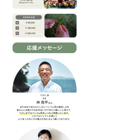
リター
供方
ンは複
法：
数選択
URLを
可能で
記載し
す！ぜ
たメー
ひ他の
ルをお
リター
送りし
ンも合
ます。
わせて
●お礼の
ご検討
メール
くださ
Tinhよ
い！
り感謝
の気持
ちを込
めた
メール
をお送
りしま
す。 ☆
リター
ンは複
数選択
可能で
す！ぜ
ひ他の
リター
ンも合
わせて