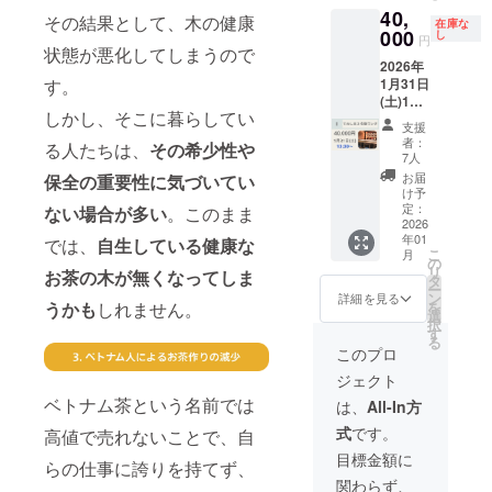
料理教
ンは複
わせて
40,
いる
べる
室an
その結果として、木の健康
数選択
在庫な
ご検討
「ての
000
Tinhの
し
com(都
可能で
円
くださ
しま」
状態が悪化してしまうので
お茶2箱
営大江
す！ぜ
い！
2026年
にて、
付き！
戸線
ひ他の
1月31日
す。
ベトナ
●ベトナ
「西新
リター
(土)13:3
ム料理
ム菓子
宿5丁目
ンも合
しかし、そこに暮らしてい
0 「て
を日本
とベト
駅」よ
わせて
支援
のし
料理で
ナム茶
り徒歩2
者：
ご検討
る人たちは、
その希少性や
ま」コ
読み解
のペア
7人
分)詳細
くださ
ラボラ
いた特
リング
はリ
お届
保全の重要性に気づいてい
い！
ンチ ペ
別なお
会 日
け予
ターン
アチ
料理
定：
時：
ない場合が多い
。このまま
購入者
ケット
2026
と、
2026年
にメー
年01
【7組14
では、
自生している健康な
Tinhの
2月12日
ルでご
こ
月
名様限
ベトナ
の
(木)11:0
連絡し
リ
お茶の木が無くなってしま
定】 ミ
ム茶の
タ
0(最大2
ます。
ー
シュラ
ペアリ
ン
時間) 場
詳細を見る
料金に
を
うかも
しれません。
ン1つ星
ングを
選
所：ベ
含まれ
択
を獲得
お楽し
す
トナム
るも
る
されて
みいた
料理教
このプロ
の：ベ
いる
だけま
室an
トナム
ジェクト
「ての
す。 ●
com(都
菓子6種
しま」
コラボ
ベトナム茶という名前では
営大江
は、
All-In方
とTinh
にて、
ランチ
戸線
のベト
式
です。
高値で売れないことで、自
ベトナ
ペアチ
「西新
ナム茶
ム料理
ケット
宿5丁目
目標金額に
11種の
らの仕事に誇りを持てず、
を日本
日時：
駅」よ
ペアリ
関わらず、
料理で
2026年
り徒歩2