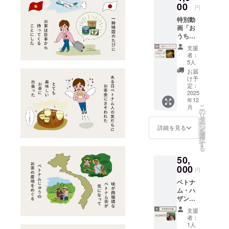
7cm x
同一の
00
15%引
40ml(種
料：茶
保存方
円
間：約
半径約
デザイ
きクー
類に
(ベトナ
法：高
40秒 提
特別動
8cm(種
ン、ま
ポン。
よって
ム) 【ハ
温多湿
供方
画「お
類に
たはそ
利用可
異なり
ザン紅
を避け
法：
うちに
よって
れに近
能日：
ます) ・
茶】 内
て、冷
URLを
あるも
異なり
いもの
ベトナ
ベトナ
容量：1
暗所で
支援
記載し
ので
ます) 実
をお送
ム茶体
ムから
箱(15g)
者：
保存し
たメー
120%ベ
容量：
りしま
験を含
の取り
5人
原材
てくだ
ルをお
トナム
約
す(選べ
む日で
寄せ費
料：紅
お届
さい。
送りし
茶を楽
200ml(
ません)
あれば
用や送
け予
茶 (ベト
飲み
ます。
しむ方
種類に
ベトナ
定：
連泊の
料を含
ナム)
方：各
●お礼の
法」配
2025
よって
ム人う
場合も
みま
【ベト
パッ
メール
年12
信、オ
異なり
つわ作
15%引
す。 ●
ナム東
ケージ
Tinhよ
こ
月
ンライ
ます) ・
家によ
の
きが適
ベトナ
方美人
をご覧
り感謝
リ
ン質問
ベトナ
る1点も
タ
用可
ム・ハ
茶】 内
くださ
の気持
ー
会にご
ムから
のの高
ン
能。
ザンの
詳細を見る
容量：1
い。 ●
ちを込
を
招待し
の取り
級急須
選
15%引
自然の
箱(15g)
ベトナ
めた
択
ます。
寄せ費
(陶器)で
す
きの部
音源 お
原材
ム・ハ
メール
る
●特別動
用や送
す。 サ
屋の宿
茶の産
料：茶
ザンの
をお送
50,
画「お
料を含
イズ：
泊者
地で収
(ベトナ
自然の
りしま
うちに
000
みま
底から
は、茶
録した
ム) 【ベ
円
音源 お
す。 ☆
あるも
す。 ●
蓋の先
会の参
自然そ
トナム
茶の産
リター
ベトナ
ので
ベトナ
までの
加がな
のまま
烏龍ほ
地で収
ンは複
ム・ハ
120%ベ
ム・ハ
高さ約
くても
の音源
うじ
録した
数選択
ザンの
トナム
ザンの
6cm、
スパ・
です。
茶】 内
自然そ
可能で
自然の
茶を楽
自然の
底から
レスト
瞑想や
容量：1
支援
のまま
す！ぜ
音源
しむ方
音源 お
口まで
ラン
ヨガ、
者：
箱(20g)
の音源
ひ他の
と、お
法」 ク
茶の産
の高さ
1人
15%引
読書を
原材
です。
リター