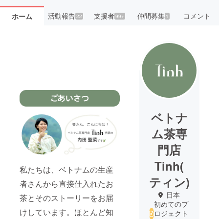
活動報告
支援者
仲間募集
コメント
ホーム
22
99+
1
ベトナ
ム茶専
門店
Tinh(
私たちは、ベトナムの生産
ティン)
者さんから直接仕入れたお
日本
茶とそのストーリーをお届
初めてのプ
けしています。ほとんど知
ロジェクト