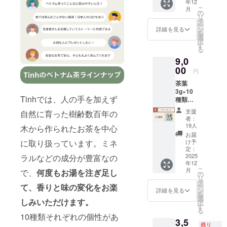
年12
をお送
サイ
臨むこ
こ
月
りしま
ズ：1袋
の
とがで
リ
す。 ●
あたり
タ
きま
ー
ベトナ
75x85
ン
す。 ・
詳細を見る
を
ム茶デ
mm 原
選
1人分で
択
ビュー
材料：
す
4,000円
る
セット5
茶(ベト
です。
9,0
種類(何
ナム)、
複数人
が来る
00
(茶葉の
でご利
円
かはお
種類に
用の場
茶葉
楽しみ)
より)花
合は人
3g×10
内容
(ベトナ
数分の
Tinhでは、人の手を加えず
種類、
量：5袋
ム) 添加
チケッ
ベトナ
(各茶葉
物：無
トをご
支援
自然に育った樹齢数百年の
ム・ハ
3g入り)
し アレ
購入く
者：
ザンの
パッ
ルギー
19人
ださ
木から作られたお茶を中心
自然の
ケージ
対象品
い。 ・
お届
音源、
サイ
の含
け予
に取り扱っています。ミネ
リター
お礼の
ズ：1袋
定：
有：無
ンの利
メール
2025
ラルなどの成分が豊富なの
あたり
し 賞味
用には
年12
をお送
75x85
期限：
hb1y7-
こ
月
で、
何度もお湯を注ぎ足し
りしま
mm 原
の
半年以
re@acc
リ
す。 ●
材料：
タ
上のも
or.com
ー
て、香りと味の変化をお楽
ベトナ
茶(ベト
ン
のをお
詳細を見る
にクー
を
ム茶デ
ナム)、
選
届けし
ポン
しみいただけます。
択
ビュー
(茶葉の
す
ます。
コード
る
セット
種類に
保存方
10種類それぞれの個性があ
(リター
3,5
10種類
より)花
法：高
ン購入
残り