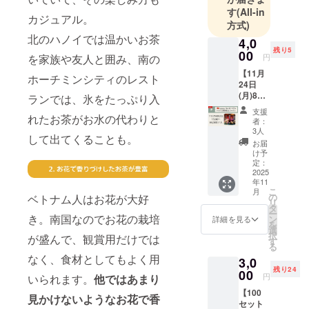
す
(All-in
カジュアル。
方式)
北のハノイでは温かいお茶
4,0
残り5
00
円
を家族や友人と囲み、南の
【11月
ホーチミンシティのレスト
24日
(月)8名
ランでは、氷をたっぷり入
様限
支援
定】ベ
れたお茶がお水の代わりと
者：
トナム5
3人
して出てくることも。
つ星ホ
お届
テル
け予
Legacy
定：
Yên Tử
2025
年11
ホテル
こ
月
でのベ
の
ベトナム人はお花が大好
リ
トナム
タ
ー
茶体験
き。南国なのでお花の栽培
ン
詳細を見る
を
＋Tinh
選
択
が盛んで、観賞用だけでは
のお茶1
す
る
箱＋ホ
なく、食材としてもよく用
3,0
テルで
残り24
使える
00
円
いられます。
他ではあまり
15%オ
【100
フクー
見かけないようなお花で香
セット
ポン