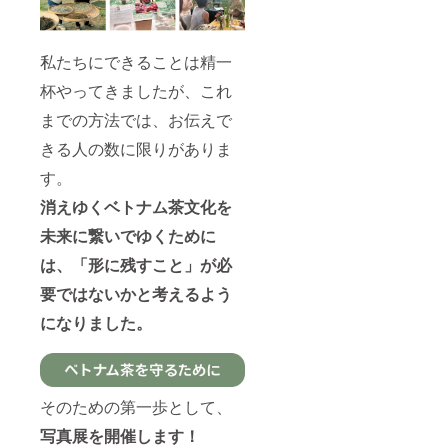
りませ
ベトナ
めた
分のリ
ん。当
ム茶(酒
メール
ターン
日、会
類の提
をお送
をご購
場にて
私たちにできることは精一
供はあ
りしま
入くだ
リター
りませ
す。 ☆
さい。
ン購入
杯やってきましたが、これ
ん) お子
リター
リター
者のお
様
ンは複
ンの内
名前を
までの方法では、お伝えで
OK(お
数選択
容や料
弊社担
料理の
可能で
金は大
当者に
きる人の数に限りがありま
内容と
す！ぜ
人と同
お伝え
料金は
ひ他の
す。
じです)
くださ
大人と
リター
・リ
い。 ・
同じで
消えゆくベトナム茶文化を
ンも合
ターン
お申し
す) ●お
わせて
購入者
込み完
未来に繋いでゆくために
礼の
ご検討
と参加
了後の
メール
くださ
者が同
キャン
は、「形に残すこと」が必
Tinhよ
い！
一でな
セルは
り感謝
くても
不可と
要ではないかと考えるよう
の気持
問題あ
なりま
ちを込
りませ
になりました。
す。や
めた
ん。当
むを得
メール
日、会
ない事
をお送
場にて
情で当
りしま
リター
日ご参
す。 ☆
ン購入
加いた
そのための第一歩として、
リター
者のお
だけな
ンは複
名前を
写真展を開催します！
い場合
数選択
弊社担