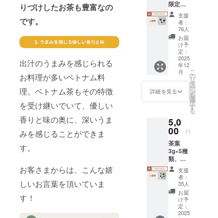
限定】
Legacy
りづけしたお茶も豊富なの
茶葉
Yên Tử
支援
3g×3種
です。
ホテル
者：
類、ベ
はベト
76人
トナ
ナム北
お届
ム・ハ
部のハ
け予
ザンの
ノイ、
定：
自然の
2025
ハイ
出汁のうまみを感じられる
年12
音源、
フォ
こ
月
お礼の
ン、ハ
の
お料理が多いベトナム料
リ
メール
ロン湾
タ
ー
をお送
理。ベトナム茶もその特徴
からも
ン
詳細を見る
を
りしま
アクセ
選
択
を受け継いでいて、優しい
す。 ●
ス可能
す
る
ベトナ
で、
香りと味の奥に、深いうま
5,0
ム茶デ
2025年
ビュー
00
にベト
円
みを感じることができま
セット3
ナム9番
茶葉
種類(何
目のユ
す。
3g×5種
が来る
ネスコ
類、ベ
かはお
世界遺
トナ
楽しみ)
産とし
お客さまからは、こんな嬉
支援
ム・ハ
内容
て登録
者：
ザンの
しいお言葉を頂いていま
量：3袋
された
35人
自然の
(各茶葉
イェン
お届
す！
音源、
3g入り)
トゥー
け予
お礼の
パッ
定：
仏教遺
メール
2025
ケージ
跡群を