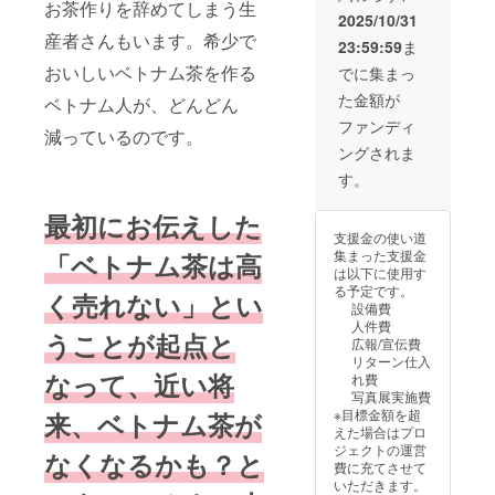
ング ・
お茶作りを辞めてしまう生
読み解
1月31日
分)詳細
2025/10/31
本リ
いた特
(土)11:0
はリ
ターン
産者さんもいます。希少で
23:59:59
ま
別なお
0(最大2
ターン
で提供
料理
時間) 場
おいしいベトナム茶を作る
購入者
でに集まっ
する
と、
所：て
にメー
「ペア
た金額が
Tinhの
ベトナム人が、どんどん
のしま
ルでご
リング
ベトナ
(東京都
連絡し
ファンディ
会と選
減っているのです。
ム茶の
港区南
ます。
べる
ングされま
ペアリ
青山1丁
料金に
Tinhの
ングを
目3-21
含まれ
す。
お茶2箱
お楽し
南青山
るも
セッ
みいた
1-55ビ
の：ベ
ト」は
最初にお伝えした
だけま
ル2階)
トナム
クラ
支援金の使い道
す。 ●
料金に
菓子6種
ファン
集まった支援金
「ベトナム茶は高
コラボ
含まれ
とTinh
支援者
は以下に使用す
ランチ
るも
のベト
限定で
る予定です。
ペアチ
く売れない」とい
の：2人
ナム茶
す。当
設備費
ケット
分のお
11種の
日はク
人件費
日時：
料理と
ペアリ
うことが起点と
ラファ
広報/宣伝費
2026年
お茶、
ング ・
ン支援
リターン仕入
1月31日
消費
本リ
者以外
なって、近い将
れ費
(土)13:3
税、
ターン
のペア
写真展実施費
0(最大2
サービ
で提供
リング
※目標金額を超
来、ベトナム茶が
時間) 場
ス料 お
する
会参加
えた場合はプロ
所：て
料理の
「ペア
者もい
ジェクトの運営
のしま
なくなるかも？と
内容：
リング
らっ
費に充てさせて
(東京都
ベトナ
会と選
しゃい
いただきます。
港区南
ムの
べる