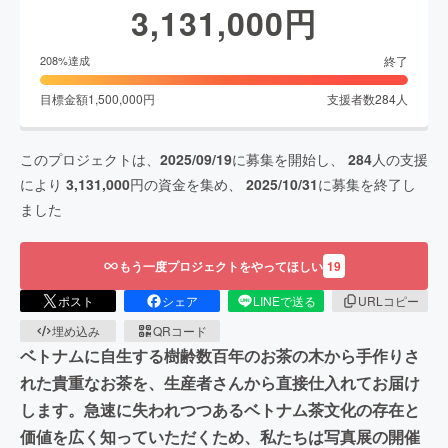
3,131,000
円
終了
208
%達成
目標金額
1,500,000
円
支援者数
284
人
このプロジェクトは、
2025/09/19
に募集を開始し、
284
人の支援
により
3,131,000
円の資金を集め、
2025/10/31
に募集を終了し
ました
もう一度プロジェクトをやってほしい
19
ポスト
シェア
LINEで送る
URLコピー
埋め込み
QRコード
ベトナムに自生する樹齢数百年のお茶の木から手作りさ
れた貴重なお茶を、生産者さんから直接仕入れてお届け
します。急速に失われつつあるベトナム茶文化の存在と
価値を広く知っていただくため、私たちは写真展の開催