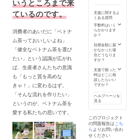
いうところまで来
ます。
青山1丁
エッセ
Tinhの
・中学
目3-21
ンスを
お茶2箱
生以上
ているのです。
支援に関するよ
南青山
取り入
セッ
のお子
くある質問
1-55ビ
れたお
ト」は
様のご
ル2階)
料理5〜
手数料はいく
クラ
支援
料金に
6品 お
らかかります
ファン
OK(一
消費者のあいだに「ベトナ
含まれ
飲物の
か？
支援者
人につ
るも
内容：
ム茶っておいしいよね」
限定で
き一人
の：2人
ベトナ
目標金額に届
す。当
分のリ
分のお
「健全なベトナム茶を選び
ム茶(酒
かなかった場
日はク
ターン
料理と
類の提
合どうなりま
ラファ
をご購
たい」という認識が広がれ
お茶、
供はあ
すか？
ン支援
入くだ
消費
りませ
者以外
さい。
ば、生産者さんたちの意識
税、
ん) お子
支援で困った
のペア
リター
サービ
様
時はどこに相
リング
ンの内
も「もっと質を高めな
ス料 お
OK(お
談したらいい
会参加
容や料
料理の
料理の
ですか？
者もい
きゃ！」に変わるはず。
金は大
内容：
内容と
らっ
人と同
ベトナ
「そんな流れを作りたい」
料金は
しゃい
じです)
ヘルプページを
ムの
大人と
ます。
・リ
見る
というのが、ベトナム茶を
エッセ
同じで
・中学
ターン
ンスを
す) ●お
生以上
購入者
愛する私たちの思いです。
取り入
礼の
のお子
と参加
このプロジェクト
れたお
メール
様のご
者が同
の問題報告は
料理5〜
こち
Tinhよ
支援
一でな
6品 お
り感謝
ら
よりお問い合わ
OK(一
くても
飲物の
の気持
人につ
せください
問題あ
内容：
ちを込
き一人