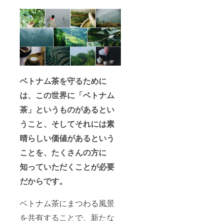
は、事
可能で
当者に
前にご
す！ぜ
お伝え
連絡い
ひ他の
くださ
ただい
リター
い。 ・
た場合
ンも合
お申し
に限り
わせて
込み完
リター
ご検討
了後の
ンCのデ
くださ
キャン
ビュー
い！
セルは
セット
不可と
ベトナム茶を守るために
茶葉
なりま
3g×10
は、この世界に「ベトナム
す。や
種類を
むを得
お送り
茶」というものがあるとい
ない事
しま
情で当
す。 ●
うこと、そしてそれには素
日ご参
選べる
加いた
Tinhの
晴らしい価値があるという
だけな
お茶2箱
い場合
ペアリ
ことを、たくさんの方に
は、事
ング会
知っていただくことが必要
前にご
でTinh
連絡い
のお茶
だからです。
ただい
をすべ
た場合
てお試
に限り
しいた
ベトナム茶にまつわる風景
リター
だいた
ンCのデ
後、そ
を共有することで、新たな
ビュー