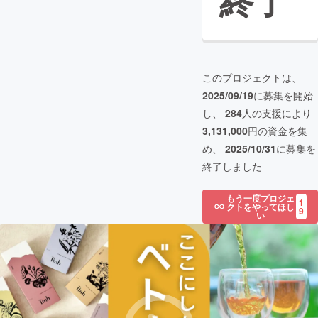
終了
このプロジェクトは、
2025/09/19
に募集を開始
し、
284
人の支援により
3,131,000
円の資金を集
め、
2025/10/31
に募集を
終了しました
もう一度プロジェ
1
クトをやってほし
9
い