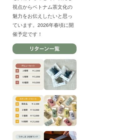
の場で
セット
Tinh通
視点からベトナム茶文化の
茶葉
常商品
3g×10
魅力をお伝えしたいと思っ
10種か
種類を
らお好
ています。2026年春頃に開
お送り
きなお
しま
茶を2箱
催予定です！
す。 ●
お選び
選べる
いただ
Tinhの
けま
お茶2箱
す。 ●
ペアリ
ベトナ
ング会
ム・ハ
でTinh
ザンの
のお茶
自然の
をすべ
音源 お
てお試
茶の産
しいた
地で収
だいた
録した
後、そ
自然そ
の場で
のまま
Tinh通
の音源
常商品
です。
10種か
瞑想や
らお好
ヨガ、
きなお
読書を
茶を2箱
はじ
お選び
め、リ
いただ