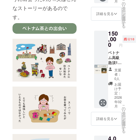
たメー
こ
ンは複
月
をお送
予定で
ザイ
の
メロ緑
ザン白
ケージ
ルをお
リ
数選択
なストーリーがあるので
りしま
す。 ・
ン、ま
タ
茶】 内
茶】 内
をご覧
送りし
ー
可能で
す。 ●
お子様
たはそ
ン
容量：1
詳細を見る
容量：1
くださ
ます。
を
す！ぜ
す。
ベトナ
OK(内
れに近
選
箱(15g)
箱(10g)
い。 ●
●お礼の
択
ひ他の
ム高級
容と料
いもの
す
原材
原材
ベトナ
メール
る
リター
茶海1つ
金は大
をお送
料：緑
料：茶
ム・ハ
Tinhよ
ンも合
150
※写真と
人と同
りしま
茶 (ベト
(ベトナ
ザンの
り感謝
わせて
同一の
,00
じで
す。 ベ
ナム)、
ム) ・全
残り10
自然の
の気持
ご検討
デザイ
す。参
トナム
0
ポメロ
種類共
音源 お
円
ちを込
くださ
ン、ま
加者で
人うつ
花 (ベト
通 パッ
茶の産
めた
い！
たはそ
ベトナ
はなく
わ作家
ナム)
ケージ
地で収
メール
れに近
ム高級
付き添
による1
【ハス
サイ
録した
をお送
いもの
急須1
いでお
点もの
紅茶】
ズ：各
自然そ
りしま
をお送
つ、ベ
連れの
の高級
内容
15x6x3
のまま
支援
す。 ☆
りしま
トナ
場合は
茶杯(磁
量：1箱
cm 添加
者：
の音源
リター
す(選べ
ム・ハ
お子様
器)で
(15g) 原
0人
物：無
です。
ンは複
ません)
ザンの
分のチ
す。 サ
材料：
し アレ
お届
瞑想や
数選択
ベトナ
自然の
ケット
イズ：
紅茶 (ベ
け予
ルギー
ヨガ、
可能で
ム人う
音源、
は不要)
高さ約
定：
トナ
対象品
読書を
す！ぜ
つわ作
お礼の
2026
●ホテル
6cm x
ム)、ハ
の含
はじ
ひ他の
年02
家によ
メール
で使え
直径約
ス花 (ベ
有：無
め、リ
リター
こ
月
る1点も
をお送
るクー
5cm(種
の
トナム)
し 賞味
ラック
ンも合
リ
のの高
りしま
ポン 宿
類に
タ
【ハザ
期限：
スタイ
わせて
ー
級茶海
す。 ●
泊15%
よって
ン
ン白
詳細を見る
半年以
ムや移
ご検討
を
(磁器)で
ベトナ
引き＆
異なり
選
茶】 内
上のも
動時間
くださ
択
す。 サ
ム高級
スパ・
ます) 実
す
容量：1
のをお
のお供
い！
る
イズ：
急須1つ
レスト
容量：
箱(10g)
届けし
に。 収
4,0
高さ約
※写真と
ラン
約
原材
ます。
録時