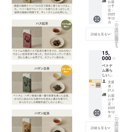
んなお
し 賞味
をご覧
お届
い。 ●
11月24
ム茶×3
茶が来
期限：
け予
くださ
ベトナ
日
種類、
るかは
定：
半年以
い。 ・
ム・ハ
(月)15:0
ベトナ
2025
お楽し
上のも
茶葉3g
ザンの
0〜
年12
ム・ハ
みに！
のをお
で1回分
自然の
16:00(
こ
月
ザンの
内容
の
届けし
お試し
音源 お
ベトナ
リ
自然の
量：1箱
タ
ます。
いただ
茶の産
ム時間)
ー
音源、
(種類に
ン
保存方
詳細を見る
けま
地で収
場所：
を
お礼の
より茶
選
法：高
す。 ・
録した
Legacy
択
メール
葉10g〜
す
温多湿
味と香
自然そ
Yên Tử,
る
をお送
20g予
を避け
りが続
のまま
MGaller
15,
りしま
定) パッ
て、冷
くま
の音源
y
す。
000
ケージ
暗所で
で、煎
円
です。
Commu
●Tinhの
サイ
保存し
を重ね
瞑想や
ne, Yen
ベトナ
ベトナ
ズ：
てくだ
てお楽
ヨガ、
Tu
ム茶ら
ム茶×3
15x6x3
さい。
しみく
読書を
Ward,
しい味
種類
cm 原材
飲み
ださ
はじ
Quảng
わいを
【龍爪
料：茶
方：各
い。 ●
支援
め、リ
Ninh
楽しめ
／ドラ
(ベトナ
パッ
者：
ベトナ
ラック
200000,
る！
ゴンク
ム)、(茶
21人
ケージ
ム・ハ
スタイ
Vietna
Tinhの
ロー】
葉の種
をご覧
お届
ザンの
ムや移
m 内
ベトナ
内容
類によ
け予
くださ
自然の
動時間
容：
ム茶×5
量：1箱
定：
り)花(ベ
い。 ・
音源 お
のお供
Tinhの
種類、
2025
(15g) 原
トナム)
茶葉3g
茶の産
に。 収
ベトナ
年12
ベトナ
材料：
添加
で1回分
地で収
録時
こ
ム茶4種
月
ム・ハ
茶(ベト
の
物：無
お試し
録した
間：約
リ
飲み比
ザンの
ナム)
タ
し アレ
いただ
自然そ
40秒 提
ー
べ、ホ
自然の
【ポメ
ン
ルギー
詳細を見る
けま
のまま
供方
を
テルオ
音源、
ロ緑