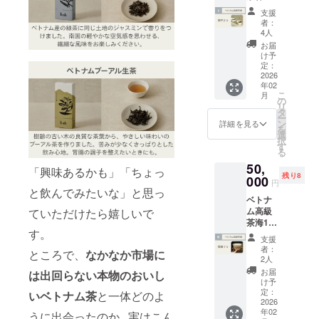
ザンの
スタイ
の気持
くださ
トナム
つ、ベ
ム茶×10
ポメロ
ズ：各
自然の
支援
ムや移
ちを込
い！
への往
トナ
種類(通
花 (ベト
15x6x3
者：
音源 お
動時間
めた
復はお
ム・ハ
常商品
ナム)
4人
cm 添加
茶の産
のお供
メール
客様自
ザンの
全種類)
【チャ
物：無
お届
地で収
に。 収
をお送
身でご
自然の
【龍爪
ンパカ
け予
し アレ
録した
録時
りしま
手配く
音源、
／ドラ
定：
緑茶】
ルギー
自然そ
間：約
す。 ☆
ださ
お礼の
2026
ゴンク
内容
対象品
のまま
40秒 提
リター
年02
い。 ・
メール
ロー】
量：1箱
の含
の音源
供方
こ
ンは複
月
ハノイ
をお送
内容
の
(15g) 原
有：無
です。
法：
リ
数選択
などか
りしま
量：1箱
タ
材料：
し 賞味
瞑想や
URLを
ー
可能で
らホテ
す。 ●
(15g) 原
ン
緑茶 (ベ
詳細を見る
期限：
ヨガ、
記載し
を
す！ぜ
ルへの
ベトナ
材料：
選
トナ
半年以
読書を
たメー
択
ひ他の
往復は
ム高級
茶(ベト
す
ム)、
上のも
はじ
ルをお
る
リター
ホテル
茶杯2つ
ナム)
チャン
のをお
め、リ
送りし
ンも合
50,
の交通
※茶杯は
【チャ
パカ花
「興味あるかも」「ちょっ
届けし
ラック
ます。
わせて
残り8
手配
2つとも
000
ンパカ
(ベトナ
ます。
円
スタイ
●お礼の
ご検討
サービ
同じデ
緑茶】
と飲んでみたいな」と思っ
ム) 【ハ
保存方
ムや移
メール
くださ
ベトナ
スを使
ザイン
内容
ス紅
法：高
動時間
Tinhよ
い！
ム高級
ていただけたら嬉しいで
用可能
のもの
量：1箱
茶】 内
温多湿
のお供
り感謝
茶海1
(片道1
をお送
(15g) 原
容量：1
を避け
に。 収
の気持
す。
つ、ベ
万円程
りしま
材料：
箱(15g)
て、冷
支援
録時
ちを込
トナ
度)。リ
すが、
緑茶 (ベ
原材
者：
暗所で
間：約
ところで、
なかなか市場に
めた
ム・ハ
ターン
デザイ
トナ
2人
料：紅
保存し
40秒 提
メール
ザンの
ご購入
ンは選
ム)、
茶 (ベト
お届
てくだ
は出回らない本物のおいし
供方
をお送
自然の
後24時
べませ
チャン
け予
ナム)、
さい。
法：
りしま
音源、
間以内
ん。写
定：
パカ花
いベトナム茶
と一体どのよ
ハス花
飲み
URLを
す。 ☆
お礼の
2026
に詳細
真と同
(ベトナ
(ベトナ
方：各
記載し
リター
年02
メール
を送付
一のデ
うに出会ったのか...実はこん
ム) 【ポ
ム) 【ハ
パッ