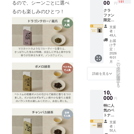
(Tinhの
00
(ベトナ
るので、シーンごとに選べ
151
温多湿
後24時
円
通常商
ム) 添加
を避け
間以内
クラ
るのも楽しみのひとつ！
品全種)
物：無
て、冷
に送付)
ファン
内容
し アレ
暗所で
ととも
限定品
量：10
ルギー
保存し
に宿泊
×1種
袋(各茶
対象品
てくだ
日と人
支援
類、ベ
葉3g入
の含
さい。
者：
数を
トナ
り) パッ
有：無
49人
飲み
メール
ム・ハ
ケージ
し 賞味
方：各
お届
で送
ザンの
サイ
期限：
け予
パッ
り、ホ
自然の
ズ：1袋
定：
半年以
ケージ
テルを
音源、
2026
あたり
上のも
をご覧
ご予約
年01
お礼の
75x85
のをお
くださ
くださ
こ
月
メール
mm 原
の
届けし
い。 ・
い。 ・
リ
をお送
材料：
タ
ます。
茶葉3g
Accor
ー
りしま
茶(ベト
ン
保存方
詳細を見る
で1回分
Live
を
す。 ●
ナム)、
選
法：高
お試し
Limitles
択
限定商
(茶葉の
す
温多湿
いただ
s(ALL)
る
品×1種
種類に
を避け
けま
ポイン
10,
類 クラ
より)花
て、冷
す。 ・
トは適
ファン
000
(ベトナ
暗所で
味と香
円
用され
だけの
ム) 添加
保存し
りが続
ませ
特に人
特別な
物：無
てくだ
くま
ん。 ●
気のベ
季節限
し アレ
さい。
で、煎
ベトナ
トナム
定商品
ルギー
飲み
を重ね
ム茶体
茶をお
をお送
対象品
方：各
てお楽
支援
験 日
届け！
りしま
の含
パッ
者：
しみく
時：
Tinhの
す。 ど
有：無
50人
ケージ
ださ
2025年
ベトナ