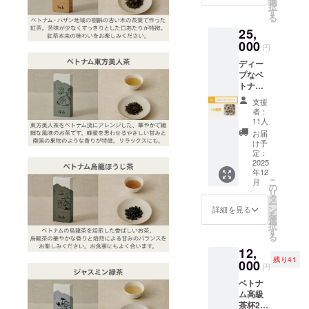
選
対象品
す。 ・
の音源
法：
択
リジナ
お礼の
茶】 内
す
の含
味と香
です。
URLを
る
ル茶菓
メール
容量：1
有：無
りが続
瞑想や
記載し
子2〜3
25,
をお送
箱(15g)
し 賞味
くま
ヨガ、
たメー
種 利用
りしま
000
原材
期限：
で、煎
円
読書を
ルをお
方法：
す。
料：緑
半年以
を重ね
はじ
送りし
hb1y7-
ディー
●Tinhの
茶 (ベト
上のも
てお楽
め、リ
ます。
re@acc
プなベ
ベトナ
ナム)、
のをお
しみく
ラック
●お礼の
or.com
トナム
ム茶×5
ポメロ
届けし
ださ
スタイ
メール
にクー
茶をと
種類
花 (ベト
ます。
い。 ●
支援
ムや移
Tinhよ
ポン
ことん
【龍爪
ナム)
保存方
者：
ベトナ
動時間
り感謝
コード
味わえ
／ドラ
【チャ
11人
法：高
ム・ハ
のお供
の気持
ととも
る！
ゴンク
ンパカ
温多湿
お届
ザンの
に。 収
ちを込
に予約
Tinhの
ロー】
緑茶】
け予
を避け
自然の
録時
めた
内容を
ベトナ
内容
定：
内容
て、冷
音源 お
間：約
メール
メール
ム茶×10
2025
量：1箱
量：1箱
暗所で
茶の産
40秒 提
をお送
送信。
年12
種類、
(15g) 原
(15g) 原
保存し
地で収
供方
こ
りしま
月
クーポ
ベトナ
材料：
の
材料：
てくだ
録した
法：
リ
す。 ☆
ンコー
ム・ハ
茶(ベト
タ
緑茶 (ベ
さい。
自然そ
URLを
ー
リター
ドはリ
ザンの
ナム)
ン
トナ
詳細を見る
飲み
のまま
記載し
を
ンは複
ターン
自然の
【ポメ
選
ム)、
方：
の音源
たメー
択
数選択
購入後
音源、
ロ緑
す
チャン
パッ
です。
ルをお
る
可能で
24時間
お礼の
茶】 内
パカ花
ケージ
瞑想や
送りし
す！ぜ
以内に
12,
メール
容量：1
(ベトナ
をご覧
ヨガ、
ます。
ひ他の
メール
残り41
をお送
000
箱(15g)
ム) ・全
くださ
円
読書を
●お礼の
リター
送付し
りしま
原材
種類共
い。 ●
はじ
メール
ンも合
ます。
ベトナ
す。
料：緑
通 パッ
ベトナ
め、リ
Tinhよ
わせて
・日本
ム高級
●Tinhの
茶 (ベト
ケージ
ム・ハ
ラック
り感謝
ご検討
からベ
茶杯2
ベトナ
ナム)、
サイ