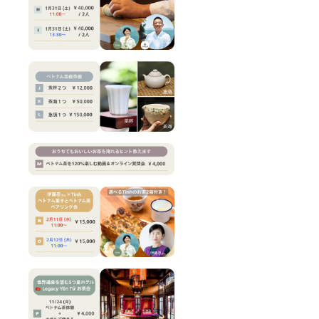
ラック
けま
スタイ
す。 ●
ムや移
ベトナ
動時間
ム・ハ
のお供
ザンの
に。 収
自然の
録時
音源 お
間：約
茶の産
40秒 提
地で収
供方
録した
法：
自然そ
URLを
のまま
記載し
の音源
たメー
です。
ルをお
瞑想や
送りし
ヨガ、
ます。
読書を
●お礼の
はじ
メール
め、リ
Tinhよ
ラック
り感謝
スタイ
の気持
ムや移
ちを込
動時間
めた
のお供
メール
に。 収
をお送
録時
りしま
間：約
す。 ☆
40秒 提