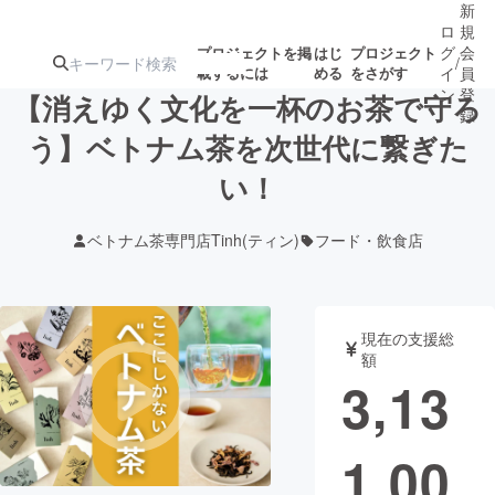
新
ロ
規
グ
会
プロジェクトを掲
はじ
プロジェクト
/
載するには
める
をさがす
イ
員
ン
登
【消えゆく文化を一杯のお茶で守ろ
録
う】ベトナム茶を次世代に繋ぎた
い！
人気のプロ
注目のリ
注目の新着プロ
募集終了が近いプ
もうすぐ公開
ジェクト
ターン
ジェクト
ロジェクト
されます
ベトナム茶専門店Tinh(ティン)
フード・飲食店
アート・写真
音楽
現在の支援総
テクノロジー・ガジェット
ゲーム・サ
額
3,13
映像・映画
書籍・雑誌
1,00
ビジネス・起業
チャレンジ