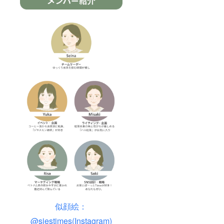
似顔絵：
@siestimes(Instagram)