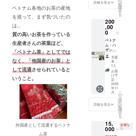
音源 お
は
しみ方
ン
●お礼の
音源 お
詳細を見る
後、
りしま
15x6x3
めた
を
茶の産
50,000
・85
選
ベトナム各地のお茶の産地
メール
茶の産
Tinh通
す。 ☆
cm 添加
メール
択
地で収
円の
度って
す
Tinhよ
地で収
常商品
リター
物：無
をお送
る
録した
「お気
を巡って、まず気づいたの
どう
り感謝
録した
のうち1
ンは複
し アレ
りしま
200
自然そ
持ち応
やって
の気持
自然そ
種をご
数選択
ルギー
す。 ☆
は...
のまま
援」リ
,00
測る
ちを込
のまま
提供し
可能で
対象品
リター
の音源
ター
の？ ・
0
めた
の音源
ます。
す！ぜ
の含
円
ンは複
質の高いお茶を作っている
です。
ン、
茶殻の
メール
です。
ひ他の
有：無
数選択
瞑想や
200,000
ベトナ
活用方
をお送
瞑想や
リター
生産者さんの茶葉ほど、
し 賞味
可能で
ヨガ、
円の
ム・ハ
法 etc.
りしま
ヨガ、
ンも合
期限：
す！ぜ
読書を
「お気
ザンの
収録時
す。 ☆
読書を
「ベトナム茶」としてでは
わせて
半年以
ひ他の
はじ
持ち応
自然の
間：約
リター
はじ
ご検討
上のも
支援
リター
め、リ
援」リ
音源
なく、「他国産のお茶」と
20分(予
ンは複
め、リ
くださ
者：
のをお
ンも合
ラック
ターン
と、お
定) 提供
数選択
ラック
1人
い！
届けし
わせて
して流通
させられていると
スタイ
と同じ
礼の
方法：
可能で
スタイ
お届
ます。
ご検討
ムや移
内容で
メール
URLを
す！ぜ
ムや移
け予
保存方
くださ
いうこと。
動時間
す。 ●
をお送
記載し
定：
ひ他の
動時間
法：高
い！
のお供
ベトナ
りしま
2025
たメー
リター
のお供
温多湿
年11
に。 収
ム・ハ
す。 こ
ルをお
ンも合
に。 収
を避け
こ
月
録時
ザンの
のリ
送りし
の
わせて
録時
て、冷
リ
間：約
自然の
ターン
ます。
タ
ご検討
間：約
暗所で
ー
40秒 提
音源 お
は
YouTub
ン
くださ
40秒 提
詳細を見る
保存し
を
供方
茶の産
50,000
eの限定
選
い！
供方
てくだ
択
法：
地で収
円の
配信を
す
法：
さい。
る
URLを
録した
「お気
ご覧い
URLを
飲み
15,
記載し
自然そ
持ち応
ただけ
記載し
外国産として流通するベトナ
方：各
在庫な
たメー
のまま
援」リ
000
ます。
し
たメー
円
パッ
ルをお
の音源
ター
配信開
ム茶
ルをお
ケージ