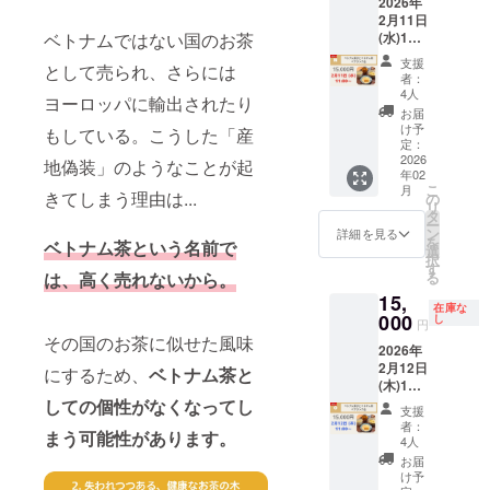
2026年
送りし
です。
ン、
始日：
送りし
をご覧
2月11日
ます。
瞑想や
100,000
12月初
ます。
くださ
(水)11:0
ベトナムではない国のお茶
●お礼の
ヨガ、
円の
旬予定
●お礼の
い。 ●
0 ベト
メール
読書を
「お気
(2026年
メール
支援
ベトナ
として売られ、さらには
ナム菓
Tinhよ
はじ
持ち応
3月末ま
Tinhよ
者：
ム・ハ
子とベ
り感謝
め、リ
援」リ
で公開
4人
り感謝
ザンの
ヨーロッパに輸出されたり
トナム
の気持
ラック
ターン
予定) ●
の気持
お届
自然の
茶のペ
ちを込
スタイ
と同じ
オンラ
け予
ちを込
もしている。こうした「産
音源 お
アリン
めた
ムや移
内容で
定：
イン質
めた
茶の産
グ会
2026
メール
動時間
す。 ●
問会日
地偽装」のようなことが起
メール
地で収
年02
【クラ
をお送
のお供
ベトナ
時 日
をお送
録した
こ
月
ファン
きてしまう理由は...
りしま
に。 収
ム・ハ
の
時：12
りしま
自然そ
リ
限定席4
す。 ☆
録時
ザンの
タ
月7日
す。 ☆
のまま
ー
名様】
リター
間：約
自然の
ン
(日)日本
詳細を見る
リター
の音源
を
ベトナム茶という名前で
ベトナ
ンは複
40秒 提
音源 お
選
時間
ンは複
です。
択
ム料理
数選択
供方
茶の産
す
10:00-
数選択
瞑想や
る
は、高く売れないから。
研究家
可能で
法：
地で収
11:00(
可能で
ヨガ、
15,
伊藤忍
す！ぜ
URLを
録した
アーカ
す！ぜ
在庫な
読書を
さんの
000
ひ他の
記載し
自然そ
し
イブ配
ひ他の
円
はじ
手作り
リター
たメー
のまま
信無し)
その国のお茶に似せた風味
リター
め、リ
2026年
ベトナ
ンも合
ルをお
の音源
内容：
ンも合
ラック
2月12日
ム菓子6
わせて
送りし
です。
にするため、
ベトナム茶と
おうち
わせて
スタイ
(木)11:0
種と
ご検討
ます。
瞑想や
でベト
ご検討
ムや移
0 ベト
しての個性がなくなってし
Tinhの
くださ
●お礼の
ヨガ、
ナム茶
くださ
支援
動時間
ナム菓
ベトナ
い！
メール
読書を
を楽し
者：
い！
のお供
まう可能性があります。
子とベ
ム茶11
Tinhよ
はじ
4人
むコツ
に。 収
トナム
種 (Tinh
り感謝
め、リ
につい
お届
録時
茶のペ
の通常
の気持
ラック
け予
て代
間：約
アリン