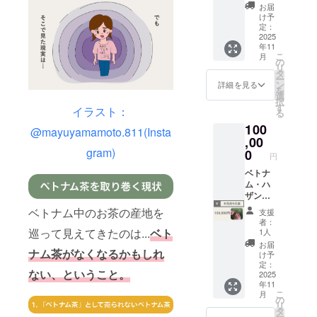
礼の
ラファ
地で収
5cm、
きが回
はじ
お届
料：茶
瞑想や
ンも合
メール
ンだけ
録した
口から
け予
数無制
め、リ
(ベトナ
ヨガ、
わせて
をお送
の特別
定：
自然そ
取っ手
限で利
ラック
ム)
読書を
ご検討
りしま
2025
動画で
のまま
までの
用可
スタイ
【ジャ
はじ
くださ
年11
す。 こ
ベトナ
の音源
幅約
能。 利
ムや移
スミン
め、リ
こ
い！
月
のリ
ム茶の
の
です。
9cm(種
用方
動時間
緑茶】
ラック
リ
ターン
楽しみ
タ
瞑想や
類に
法：ス
のお供
内容
スタイ
ー
は
方をお
ン
ヨガ、
よって
詳細を見る
パ・レ
に。 収
量：1箱
ムや移
を
100,000
伝えし
選
読書を
異なり
ストラ
録時
(15g) 原
動時間
択
円の
ます！
す
はじ
ます) 容
ン使用
間：約
イラスト：
材料：
のお供
る
「お気
内容(予
め、リ
量：約
の際は
40秒 提
緑茶 (ベ
に。 収
100
持ち応
定)： ・
ラック
120ml(
@mayuyamamoto.811(Insta
部屋番
供方
トナム)
録時
援」リ
,00
水出し
スタイ
種類に
号をお
法：
【ベト
間：約
ター
gram)
茶の作
0
ムや移
よって
伝えく
URLを
ナム
円
40秒 提
ン、
り方 ・
動時間
異なり
ださ
記載し
プーア
供方
200,000
ベトナ
いつも
のお供
ます) ・
い。
たメー
ル生
法：
円の
ム・ハ
のお茶
に。 収
ベトナ
チェッ
ルをお
茶】 内
URLを
「お気
ザンの
がおい
録時
ムから
クアウ
送りし
容量：1
記載し
持ち応
自然の
しくな
間：約
の取り
ト時に
ます。
ベトナム中のお茶の産地を
箱(10g)
支援
たメー
援」リ
音源
るひと
40秒 提
寄せ費
割引が
●お礼の
者：
原材
ルをお
ターン
と、お
手間 ・
巡って見えてきたのは...
ベト
供方
用や送
1人
適用さ
メール
料：茶
送りし
と同じ
礼の
急須が
法：
料を含
れま
Tinhよ
お届
(ベトナ
ます。
内容で
メール
ナム茶がなくなるかもしれ
ない場
URLを
みま
け予
す。
り感謝
ム) ・全
●お礼の
す。 ●
をお送
合の飲
定：
記載し
す。 ●
●Tinhの
の気持
種類共
メール
ない、ということ。
ベトナ
りしま
2025
み方 ・
たメー
ベトナ
お茶1箱
ちを込
通 パッ
Tinhよ
年11
ム・ハ
す。 こ
マグ
ルをお
ム・ハ
ベトナ
めた
ケージ
り感謝
こ
月
ザンの
のリ
カップ
の
送りし
ザンの
ム茶体
メール
サイ
の気持
リ
自然の
ターン
での楽
タ
ます。
自然の
験終了
をお送
ズ：各
ちを込
ー