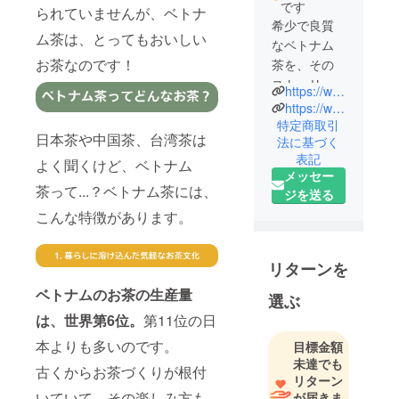
です
られていませんが、ベトナ
希少で良質
ム茶は、とってもおいしい
なベトナム
お茶なのです！
茶を、その
ストーリー
https://www.tinh.jp
と共にお届
https://www.instagram.com/tinh_tea.jp
けしていま
特定商取引
日本茶や中国茶、台湾茶は
法に基づく
す。
表記
よく聞くけど、ベトナム
メッセー
茶って...？ベトナム茶には、
ジを送る
こんな特徴があります。
リターンを
ベトナムのお茶の生産量
選ぶ
は、世界第6位。
第11位の日
本よりも多いのです。
目標金額
未達でも
古くからお茶づくりが根付
リターン
いていて、その楽しみ方も
が届きま