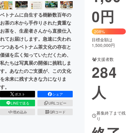
0
円
まちづくり・地域活性化
ベトナムに自生する樹齢数百年の
お茶の木から手作りされた貴重な
CAMPFIRE for Social Good
CAMPFIRE Creation
お茶を、生産者さんから直接仕入
208%
CAMPFIREふるさと納税
machi-ya
コミュニティ
れてお届けします。急速に失われ
目標金額は
1,500,000円
つつあるベトナム茶文化の存在と
価値を広く知っていただくため、
支援者数
私たちは写真展の開催に挑戦しま
284
す。あなたのご支援が、この文化
を未来に残す大きな力になりま
人
す。
ポスト
シェア
LINEで送る
URLコピー
埋め込み
QRコード
募集終了まで残
り