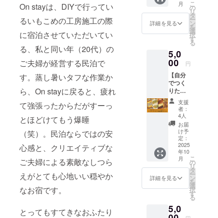
こ
月
On stayは、DIYで行ってい
リー ・
いただ
の
リ
オンラ
けます
タ
ー
るいもこめの工房施工の際
イン販
＝クー
ン
詳細を見る
を
売で
ポン有
選
に宿泊させていただいてい
択
10％オ
効期限
す
る
フとな
＝ 2025
る、私と同い年（20代）の
5,0
るデジ
年10月
タル
00
から
ご夫婦が経営する民泊で
円
クーポ
2026年
【自分
ン×3枚
す。蒸し暑いタフな作業か
3月末ま
でつく
・陶器
で ※ご
ら、On stayに戻ると、疲れ
りたい
のベー
使用
スイー
グルア
は、
支援
て強張ったからだがすーっ
トなあ
クセサ
2,500円
者：
なた
リー1種
以上の
4人
とほどけてもう爆睡
へ。
（ピア
お買い
お届
ベーグ
ス／イ
上げ時
け予
（笑）。民泊ならではの安
ルクー
ヤリン
定：
に限り
ポン＋
2025
グ／ピ
心感と、クリエイティブな
ます ※
年10
いもこ
ンバッ
実店舗
こ
月
め焼き
ご夫婦による素敵なしつら
ジ）
の
にご来
リ
菓子レ
クーポ
タ
店の場
ー
えがとても心地いい穏やか
シピ】
ンに加
ン
合、最
詳細を見る
を
・オン
え、陶
選
低購入
なお宿です。
択
ライン
芸家・
す
金額に
る
販売で
おちゃ
関係な
5,0
10％オ
がまさ
くクー
とってもすてきなおふたり
フとな
00
ん
ポン1枚
円