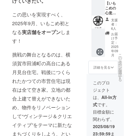
けていきたい。
ンナッ
及び添
アドレ
ポン1枚
います
【いも
関係な
オー
民泊
の食品
プの一
加物等
スに発
につき
こめの
くクー
ダーメ
「On
表示お
例］ ・
の食品
送した
ベーグ
心意気
ポン1枚
イドの
この思いを実現すべく、
stay」
よびア
焼き芋
表示お
旨をご
ル1個と
を応
につき
ベーグ
の宿泊
レル
と黒千
支援
よびア
連絡い
交換で
援！】
2025年9月、いもこめ初と
ベーグ
ルをレ
券と、
ギー表
者：
石大豆
レル
たしま
きます
いもこ
ル1個と
シピか
いもこ
6人
示はお
あん ・
ギー表
す ※ア
なる
実店舗をオープン
しま
※レシピ
めの理
交換で
ら開
め特製
届け商
お届
けんか
示はお
レル
メ
念やメ
きます
発、製
の朝食
け予
品のラ
餅×塩麴
届け商
す！
ギー対
ニュー
ニュー
※ご指定
造しま
定：
セット
ベルに
きなこ
品のラ
応は不
はあく
に共感
2025
の住所
す。 国
プラン
表記さ
（けん
ベルに
可。乳
までも
年09
してく
へ、
際薬膳
です。
れま
挑戦の舞台となるのは、横
か餅と
表記さ
こ
製品、
月
一例で
ださっ
2025年
師の姉
の
On stay
す。商
は高知
れま
リ
卵、
す。変
たから
9月頃お
とタッ
タ
は、DIY
須賀市田浦町の高台にある
品開封
県の郷
す。商
ー
ナッツ
更の可
の応援
届けし
グを組
ン
で行っ
詳細を見る
前には
土料理
品開封
を
類は不
能性が
をお待
月見台住宅。戦後につくら
ます
む、イ
選
ている
必ずお
で、さ
前には
択
使用で
あるこ
ちして
チオシ
す
いもこ
届けの
つまい
必ずお
る
す ※上
とをご
れたかつての市営住宅は現
おりま
のリ
めの工
このプロ
リター
もと里
届けの
記のラ
了承く
す。 お
ターン
房施工
ンに貼
芋のお
リター
在は全て空き家。立地の都
イン
ジェクト
ださい
気持ち
品で
の際に
付され
餅のこ
ンに貼
ナップ
※お届け
と資金
す！ ＝
宿泊さ
は、
All-In方
たラベ
と） ・
合上建て替えができないた
付され
は一例
は、
を励み
食品表
せてい
ルや注
黒ごま
たラベ
です。
式
です。
2025年
に、全
示＝ 名
ただい
め、物件をリノベーション
意書き
かぼ
ルや注
製作時
9〜10月
力で素
称：
てい
目標金額に
をご確
ちゃク
意書き
の旬の
頃を想
敵なメ
ベーグ
して“ヴィンテージ＆クリエ
る、私
認くだ
コの実
をご確
ものを
関わらず、
定して
ニュー
ルセッ
と同い
さい。
・珈琲
認くだ
使った
います
イティブ”をテーマに新たな
、お店
ト 内容
年のご
2025/08/19
※備考欄
マロン
さい。
ベーグ
づく
量：5個
夫婦が
に、ご
あんこ
※ご指定
ルをお
まちづくりをしよう、とい
23:59:59
ま
り・運
入り 保
経営す
希望の