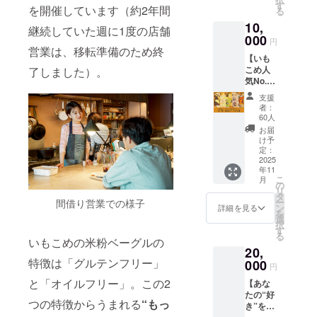
じょっ
り、お
す
してい
チーズ
貨好き
を開催しています（約2年間
る
ぱさ
子さま
まし
ケー
にはた
10,
や、ス
のおや
た。 か
継続していた週に1度の店舗
キ、カ
まらな
パイス
000
つにも
ぼちゃ
スター
円
いかわ
の香り
おすす
営業は、移転準備のため終
のポ
ドク
いさ
【いも
高さが
め。
ター
リーム
を、ぜ
こめ人
了しました）。
クセに
［ライ
ジュ、
など、
ひみな
気No.1!
なる味
ンナッ
さつま
いもこ
さんに
芋栗南
わいの
プの一
いもと
めのお
支援
も味
瓜・和
セレク
例］ ・
ひよこ
者：
菓子の
わって
のおや
トで
プレー
60人
豆の白
ひみつ
いただ
つベー
す。 ス
ン ・
味噌フ
お届
のレシ
けたら
グル
パイス
ビーツ
け予
ムス、
ピをお
うれし
セッ
も使用
定：
・ほう
ごぼう
届けし
いで
ト】 ・
2025
した食
れんそ
のピー
ます。
す。 ＝
年11
常連さ
事系の
う ・か
ナッツ
＝ご利
ご利用
こ
月
ん人気
テイス
の
ぼちゃ
醤油和
用方法
方法＝
リ
No.1
トです
タ
・にん
え、大
＝ クー
クーポ
ー
間借り営業での様子
の、や
が、オ
ン
じん ＝
詳細を見る
根とク
ポン
ンは、
を
さしい
イルフ
選
食品表
コの実
は、オ
オンラ
択
甘さで
リーで
す
示＝ 名
の麹漬
ンライ
インス
る
心もか
消化に
いもこめの米粉ベーグルの
称：
けな
ンスト
トア
20,
らだも
いいた
ベーグ
ど、味
ア
（https:
特徴は「グルテンフリー」
元気に
000
め晩酌
ルセッ
噌や塩
円
（https:
//imo17
なる
や夜食
ト 内容
麴、醤
//imo17
01139.o
と「オイルフリー」。この2
【あな
ベーグ
にもお
量：5個
油麹な
01139.o
wndsho
たの“好
ル5種
すすめ
入り 保
どの発
wndsho
つの特徴からうまれる
“もっ
p.com/
き”を詰
いもこ
です。
存方
酵調味
p.com/
）にて
め込ん