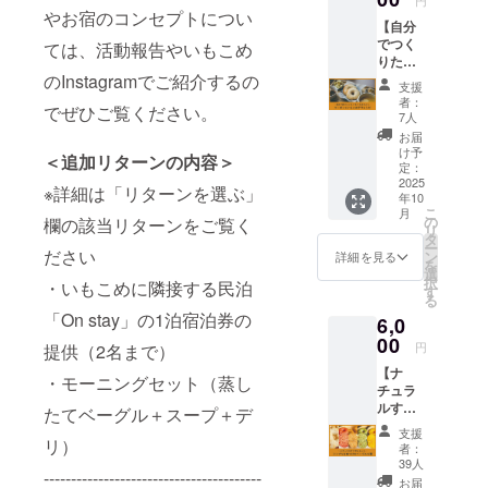
るデジ
（Insta
につき
やお宿のコンセプトについ
【自分
タル
gram:
ベーグ
でつく
クーポ
ては、活動報告やいもこめ
@ocha
ル1個と
りたい
ン×3枚
gama.1
交換で
もぐも
のInstagramでご紹介するの
・いも
181）が
きます
支援
ぐなあ
こめ
つくる
※お届け
者：
でぜひご覧ください。
なた
ベーグ
ベーグ
7人
は、
へ。
ルで使
ルアク
2025年
お届
ベーグ
用して
セサ
け予
9月頃を
＜追加リターンの内容＞
ルクー
いる焼
定：
リーの
想定し
ポン＋
2025
き菓子
セット
ていま
※詳細は「リターンを選ぶ」
年10
いもこ
フィリ
です。
す
こ
月
めデリ
ングの
の
おちゃ
欄の該当リターンをご覧く
リ
レシ
レシピ
タ
がまさ
ー
ピ】 ・
ださい
PDF（
ン
んが作
詳細を見る
を
オンラ
焼き菓
選
陶する
択
・いもこめに隣接する民泊
イン販
子） い
す
のは、
る
売で
もこめ
器をは
「On stay」の1泊宿泊券の
6,0
10％オ
は、
じめと
フとな
00
ベーグ
した細
円
提供（2名まで）
るデジ
ル生地
かなも
【ナ
タル
自体だ
の。 小
・モーニングセット（蒸し
チュラ
クーポ
けでは
さな作
ルすこ
ン×3枚
なく
たてベーグル＋スープ＋デ
品たち
やか
・いも
フィリ
は、土
支援
セッ
リ）
こめ
ング
や釉薬
者：
ト】 ・
ベーグ
（具
39人
といっ
----------------------------------------
シンプ
ルに合
材）に
た素材
お届