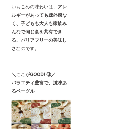
いもこめの味わいは、
アレ
ルギーがあっても疎外感な
く、子どもも大人も家族み
んなで同じ食を共有でき
る、バリアフリーの美味し
さ
なのです。
＼ここがGOOD! ③／
バラエティ豊富で、滋味あ
るベーグル