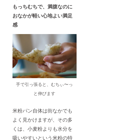
るメー
もっちむちで、満腹なのに
ルにも
記載し
おなかが軽い心地よい満足
ますの
感
でご安
心くだ
さい ＝
有効期
間＝
2025年
11月～
2026年
4月 ※食
事の画
像はイ
メージ
手で引っ張ると、むちぃ〜っ
です。
実際に
と伸びます
提供す
る内容
は異な
りま
米粉パン自体は街なかでも
す。
よく見かけますが、その多
くは、小麦粉よりも水分を
吸いやすいという米粉の特