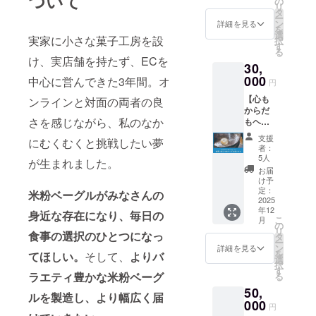
ついて
の
欲のな
ベーゼ
ベルに
けます
リ
金額に
ため個
いもこ
示＝ 名
タ
い時に
＝食品
表記さ
＝クー
ー
関係な
体に
めに隣
称：
ン
もおす
詳細を見る
表示＝
れま
ポン有
を
くクー
よって
接する
ベーグ
選
すめで
名称：
す。商
実家に小さな菓子工房を設
効期限
択
ポン1枚
色の出
民泊
ルセッ
す
す。
ベーグ
品開封
＝ 2025
る
につき
方は異
「On
ト 内容
「芋栗
ルセッ
け、実店舗を持たず、ECを
前には
年10月
ベーグ
なりま
30,
stay」
量：5個
南瓜シ
ト 内容
必ずお
から
ル1個と
すが、
の1泊宿
000
入り 保
中心に営んできた3年間。オ
リー
量：5個
円
届けの
2026年
交換で
味わい
泊券の
存方
ズ」
入り 保
リター
3月末ま
きます
として
【心も
提供（2
ンラインと対面の両者の良
法：冷
は、い
存方
ンに貼
で ※
※レシピ
お楽し
からだ
名ま
凍庫
もこめ
法：冷
付され
クーポ
メ
さを感じながら、私のなか
みくだ
もヘル
で） ・
（-15℃
の常連
凍庫
たラベ
ンのご
ニュー
さい ※
シー
モーニ
以下）
さんに
（-15℃
支援
ルや注
使用
にむくむくと挑戦したい夢
はあく
クーポ
に。世
ング
で保存
大人気
者：
以下）
意書き
は、
までも
ンのご
界にひ
セット
賞味期
5人
のメ
で保存
が生まれました。
をご確
2,500円
一例で
使用
とつの
（蒸し
限：商
ニュー
お届
賞味期
認くだ
以上の
す。変
は、
ベーグ
たて
品到着
け予
。もう
限：商
さい。
お買い
更の可
2,500円
ルボッ
ベーグ
定：
から20
食べた
米粉ベーグルがみなさんの
品到着
※ご指定
上げ時
能性が
以上の
クス】
2025
ル＋
日間 主
ことの
から20
の住所
に限り
あるこ
年12
お買い
食養生
スープ
身近な存在になり、毎日の
原料
ある方
日間 主
へ、冷
こ
ます ※
月
とをご
上げ時
の観点
＋デ
の
（米
もそう
原料
凍でお
リ
実店舗
了承く
に限り
から、
食事の選択のひとつになっ
リ） い
タ
粉）の
でない
（米
届けし
ー
にご来
ださい
ます ※
一人ひ
もこめ
ン
原産
詳細を見る
方も、
粉）の
ます。
を
店の場
てほしい。
そして、
よりバ
※お届け
実店舗
とりの
と同じ
選
地：国
ぜひご
原産
発送完
択
合、最
は、
にご来
体調の
く月見
す
産（九
賞味く
地：国
了次
ラエティ豊かな米粉ベーグ
る
低購入
2025年
店の場
お悩み
台に新
州産）
ださ
産（九
第、ご
金額に
9〜10月
50,
合、最
に寄り
たに
原材料
い。
ルを製造し、より幅広く届
州産）
登録の
関係な
頃を想
低購入
添った
000
オープ
及び添
［ライ
円
原材料
メール
くクー
定して
金額に
完全
ンする
加物等