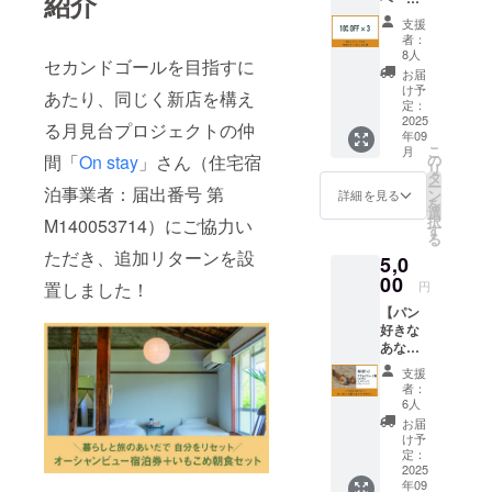
紹介
ルを】
えて、
支援
10%オ
感謝の
者：
フクー
メール
8人
セカンドゴールを目指すに
ポン×3
をお送
お届
枚 ・オ
りしま
け予
あたり、同じく新店を構え
ンライ
す ※支
定：
ン販売
2025
援時、
る月見台プロジェクトの仲
年09
で10％
必ず備
こ
月
オフと
考欄に
の
間「
On stay
」さん（住宅宿
リ
なるデ
希望さ
タ
ー
ジタル
泊事業者：届出番号 第
れるお
ン
詳細を見る
を
クーポ
名前を
選
択
M140053714）にご協力い
ン×3枚
ご記入
す
る
＝ご利
くださ
ただき、追加リターンを設
5,0
用方法
い。
＝ クー
00
円
置しました！
ポン
【パン
は、オ
好きな
ンライ
あなた
ンスト
へ】
ア
支援
ベーグ
（https:
者：
ルクー
//imo17
6人
ポン＋
01139.o
お届
選べる
wndsho
け予
ベーグ
p.com/
定：
ルアク
2025
）にて
年09
セサ
ご利用