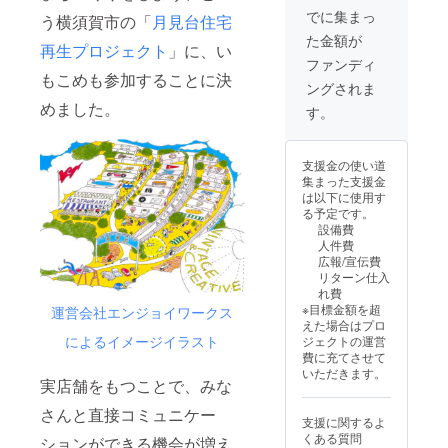
・甘酒
の住所
届けし
営に邁
存方
る民泊
でに集まっ
食材を
スイー
う横須賀市の「
月見台住宅
へ、冷
ます ※
進しま
法：冷
です。
最大3つ
トポテ
凍でお
商品の
た金額が
す！！
凍庫
とって
までご
再生プロジェクト
」に、い
ト×くる
届けし
お届け
心を込
（-15℃
もすて
ファンディ
記入く
み味噌
ます。
は、
めてお
以下）
もこめも参加することに決
きなお
ださい
＝食品
発送完
2025年
ングされま
礼の葉
で保存
人柄
※アレル
表示＝
了次
10月頃
書をお
めました。
賞味期
や、お
す。
ギーや
名称：
第、ご
を想定
送りい
限：商
宿のコ
苦手な
ベーグ
登録の
してい
たしま
品到着
ンセプ
ものが
ルセッ
メール
ます
す。
から20
トにつ
ある場
ト 内容
アドレ
支援金の使い道
日間 主
いて
合は、
量：5個
スに発
集まった支援金
原料
は、活
あわせ
入り 保
送した
は以下に使用す
（米
動報告
て備考
存方
旨をご
る予定です。
粉）の
やいも
欄にご
法：冷
連絡い
設備費
原産
こめの
記入く
凍庫
たしま
人件費
地：国
Instagr
ださい
（-15℃
す ※ア
広報/宣伝費
産（九
amでご
※商品の
以下）
レル
リターン仕入
州産）
紹介し
お届け
で保存
ギー対
れ費
原材料
ていま
は、
賞味期
応は不
※目標金額を超
運営会社エンジョイワークス
及び添
す。ぜ
2025年
限：商
可。乳
えた場合はプロ
加物等
ひご覧
11〜12
品到着
製品、
によるイメージイラスト
ジェクトの運営
の食品
くださ
月頃を
から20
卵は不
費に充てさせて
表示お
い。 ▼
想定し
日間 主
使用で
いただきます。
よびア
こんな
実店舗をもつことで、みな
ていま
原料
す ※上
レル
ワード
す ※ご
（米
記のラ
ギー表
さんと直接コミュニケー
にピン
指定の
粉）の
イン
支援に関するよ
示はお
とくる
住所
原産
ナップ
くある質問
ションができる機会が増え
届け商
方にお
へ、冷