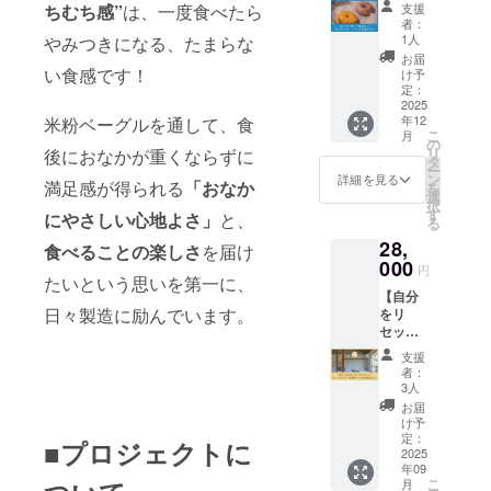
めの新
［ライ
法：冷
料で仕
支援
ちむち感”
は、一度食べたら
）にて
ご利用
だ、セ
店舗を
ンナッ
凍庫
者：
上げ
ご利用
いただ
ミオー
オープ
プの一
1人
やみつきになる、たまらな
（-15℃
る、や
いただ
けます
ダー
ンする
例］ ・
以下）
お届
さしい
けます
＝クー
ベーグ
秋は、
い食感です！
もち米
け予
で保存
味付け
＝クー
ポン有
ルボッ
いも・
定：
焼売 ・
賞味期
の、い
ポン有
効期限
クス】
2025
栗・か
和風
限：商
もこめ
効期限
＝ 2025
年12
米粉ベーグルを通して、食
いれて
ぼちゃ
ラープ
品到着
のひみ
＝ 2025
こ
年10月
月
ほしい
が一年
の
（大葉
から20
つのレ
年10月
リ
から
後におなかが重くならずに
食材を3
で一番
タ
や茗荷
日間 主
シピを
から
ー
2026年
つまで
美味し
ン
など薬
詳細を見る
原料
お届け
満足感が得られる
「おなか
2026年
を
3月末ま
ご指定
い季
選
味を効
（米
しま
3月末ま
択
で ※ピ
いただ
節！ 素
す
かせ
粉）の
にやさしい心地よさ」
と、
す。 ＝
で ※
る
アスと
き、そ
材その
た、和
原産
ご利用
クーポ
イヤリ
28,
の食材
ものの
食べることの楽しさ
を届け
エス
地：国
方法＝
ンのご
ングは
を使っ
000
甘さを
ニック
産（九
円
クーポ
使用
両耳
たレシ
たいという思いを第一に、
活か
な鶏そ
州産）
ンは、
は、
セット
【自分
ピを開
し、や
ぼろ）
原材料
オンラ
2,500円
です ※
日々製造に励んでいます。
をリ
発、製
さしい
・大豆
及び添
インス
以上の
ベーグ
セット
造して5
甘さに
ミート
加物等
トア
お買い
ルのサ
して、
種のバ
仕上げ
キーマ
の食品
支援
（https:
上げ時
イズは
前向き
ラエ
たベー
・トマ
者：
表示お
//imo17
に限り
直径約
にス
ティ
グル
3人
トオ
よびア
01139.o
ます ※
1cmで
イッ
セット
は、栄
リーブ×
お届
レル
wndsho
実店舗
す（3種
チ。 宿
として
養も摂
け予
ほうれ
ギー表
p.com/
にご来
共
泊券＋
お届け
定：
れるた
んそう
■プロジェクトに
示はお
）にて
店の場
通）。
朝食
2025
しま
めおや
・大葉
届け商
ご利用
合、最
色味は
年09
セッ
す。 ＝
つや食
ジェノ
品のラ
いただ
こ
低購入
月
陶器の
ト】 ・
食品表