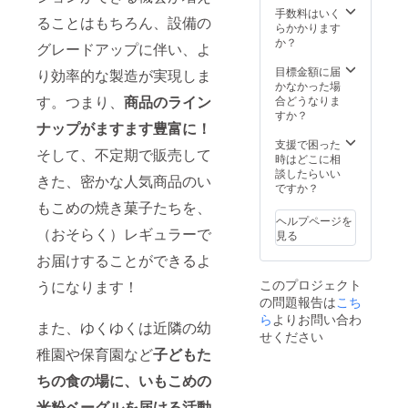
地：国
は一例
品のラ
手数料はいく
すすめ
凍でお
産（九
です。
ることはもちろん、設備の
ベルに
らかかります
です ・
届けし
州産）
製造時
表記さ
か？
ローカ
ます。
原材料
グレードアップに伴い、よ
の旬の
れま
ルに触
発送完
及び添
ものを
す。商
目標金額に届
れる旅
了次
り効率的な製造が実現しま
加物等
使った
品開封
かなかった場
のよろ
第、ご
の食品
ベーグ
前には
す。つまり、
商品のライン
合どうなりま
こび ・
登録の
表示お
ルをお
必ずお
すか？
自然の
メール
よびア
届けし
ナップがますます豊富に！
届けの
息吹を
アドレ
レル
ます ※
リター
支援で困った
感じら
スに発
ギー表
商品の
そして、不定期で販売して
ンに貼
時はどこに相
れる空
送した
示はお
お届け
付され
談したらいい
間 ・
旨をご
届け商
は、
きた、密かな人気商品のい
たラベ
ですか？
オー
連絡い
品のラ
2025年
ルや注
シャン
たしま
もこめの焼き菓子たちを、
ベルに
10〜11
意書き
ビュー
す
ヘルプページを
表記さ
月頃を
をご確
のキッ
（おそらく）レギュラーで
見る
れま
想定し
認くだ
チン窓
す。商
ていま
お届けすることができるよ
さい。
・古民
品開封
す
※クラウ
家の雰
前には
このプロジェクト
うになります！
ドファ
囲気
必ずお
の問題報告は
こち
ンディ
と、現
届けの
ング終
ら
よりお問い合わ
代的な
リター
また、ゆくゆくは近隣の幼
了後、
快適さ
せください
ンに貼
レシピ
On stay
付され
稚園や保育園など
子どもた
開発の
https://
たラベ
ための
www.in
ちの食の場に、いもこめの
ルや注
ヒアリ
stagra
意書き
ング
米粉ベーグルを届ける活動
m.com/