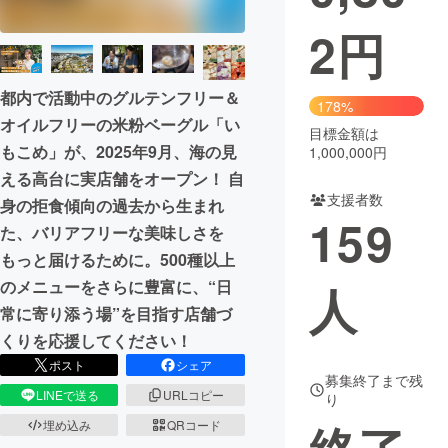
2
円
まちづくり・地域活性化
都内で活動中のグルテンフリー＆
CAMPFIRE for Social Good
CAMPFIRE Creation
178%
オイルフリーの米粉ベーグル「い
CAMPFIREふるさと納税
machi-ya
コミュニティ
目標金額は
もこめ」が、2025年9月、海の見
1,000,000円
える高台に実店舗をオープン！ 自
支援者数
身の拒食傾向の過去から生まれ
159
た、バリアフリーな美味しさを
もっと届けるために。500種以上
人
のメニューをさらに豊富に、“日
常に寄り添う場”を目指す店舗づ
くりを応援してください！
ポスト
シェア
募集終了まで残
LINEで送る
URLコピー
り
埋め込み
QRコード