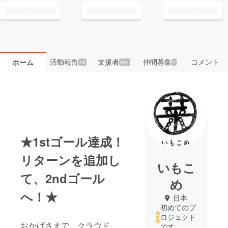
活動報告
支援者
仲間募集
コメント
ホーム
16
99+
1
★1stゴール達成！
リターンを追加し
いもこ
て、2ndゴール
め
へ！★
日本
初めてのプ
ロジェクト
おかげさまで、クラウド
です