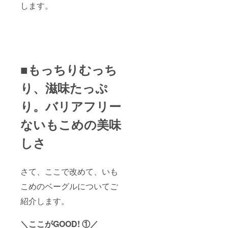
届けし
します。
メール
（例：
ます ※
アドレ
11月1日
商品の
スに発
に宿泊
お届け
送した
希望の
は、
旨をご
場合、
2025年
連絡い
10月1日
11月頃
たしま
までに
を想定
す
予約）
■もっちりむっち
してい
・予約
ます。
コード
り、滋味たっぷ
※宿泊予
約が確
り。バリアフリー
定した
ら、日
ないもこめの美味
時変更
やキャ
ンセル
しさ
はでき
ません
のでご
了承く
さて、ここで改めて、いも
ださい
こめのベーグルについてご
※ご利用
方法
紹介します。
は、
2025年
9月にお
＼ここがGOOD! ①／
送りす