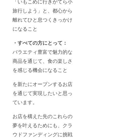
性があ
「いもこめに行きがてら小
ギーや
必要情
ります
苦手な
報(*)を
旅行しよう」と、都心から
※アレル
ものが
記載し
ギー対
ある場
離れてひと息つくきっかけ
宿泊を
応は、
合は、
お申し
「卵な
になること
あわせ
込みく
し」の
て備考
ださ
ご要望
欄にご
い。 (*)
のみ承
・すべての方にとって：
記入く
必要情
りま
ださい
報 ・ご
す。リ
バラエティ豊富で魅力的な
※商品の
氏名 ・
ターン
お届け
予約希
商品を通じて、食の楽しさ
の備考
は、
望日
欄にご
2025年
を感じる機会になること
（サイ
記入く
12月頃
トの記
ださい
を想定
載情報
※上記の
を新たにオープンするお店
してい
にタイ
ライン
ます ※
ムラグ
ナップ
を通じて実現したいと思っ
ご指定
がある
は一例
の住所
ため、
です。
ています。
へ、冷
1ヶ月先
製造時
凍でお
以降の
の旬の
届けし
日付を
お店を構えた先のこれらの
ものな
ます。
第3候補
どを
発送完
までご
夢を叶えるためにも、クラ
使った
了次
記載く
ベーグ
ウドファンディングに挑戦
第、ご
ださ
ルをお
登録の
い）