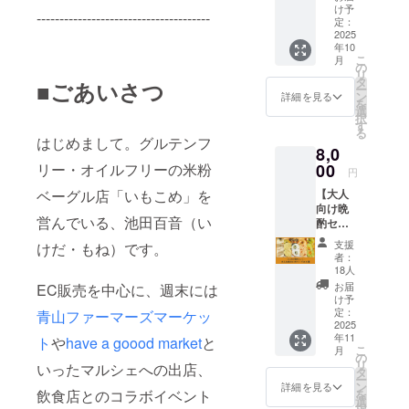
ルな味
うデリ
使う焼
け予
の表情
--------------------------------------
付けの
のレシ
定：
き菓子
からイ
ベーグ
2025
ピPDF
も、グ
ンスピ
年10
ル5種
いもこ
ルテン
レー
こ
月
疲れて
めが間
の
フリー
ション
リ
いる時
借り営
タ
＆オイ
を受け
■ごあいさつ
ー
や調子
業をし
ン
ルフ
詳細を見る
て作ら
を
をとと
ていた
選
リーで
れてい
択
のえた
際、
す
す。 実
ます。
る
い時に
ベーグ
際に
はじめまして。グルテンフ
いもこ
8,0
おすす
ルをよ
フィリ
めが愛
めの、
00
リー・オイルフリーの米粉
り美味
ングに
用して
円
シンプ
しく、
使用し
いる
【大人
ベーグル店「いもこめ」を
ルな味
そして
てい
ベーグ
向け晩
付けが
楽しく
る、単
ルのピ
営んでいる、池田百音（い
酌セッ
からだ
食べる
体で食
アス
ト】 ・
に沁み
ことが
べても
も、そ
支援
けだ・もね）です。
大人な
る味わ
でき
美味し
者：
んな発
味わい
いをセ
る、
18人
い甘酒
想から
のベー
レクト
スープ
スイー
お届
EC販売を中心に、週末には
生まれ
グル5種
しま
やポ
け予
トポテ
たひと
ついつ
す。 お
定：
ター
青山ファーマーズマーケッ
トや
つだそ
いお酒
2025
子さま
ジュ、
フォン
う。パ
年11
がも進
ト
や
have a goood market
と
と一緒
ディッ
ダン
ン好
こ
月
んじゃ
にシェ
の
プ、デ
ショコ
き・
リ
いったマルシェへの出店、
う！ や
アしな
タ
リなど
ラ、さ
ベーグ
ー
さしい
がら食
ン
を添え
詳細を見る
つまい
ル好
を
飲食店とのコラボイベント
甘
べた
選
て提供
もの
き・雑
択