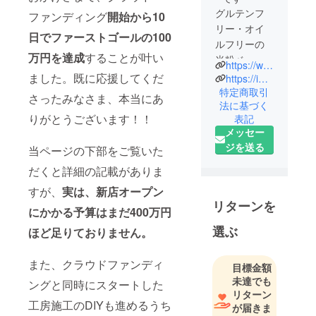
グルテンフ
ファンディング
開始から10
リー・オイ
日でファーストゴールの100
ルフリーの
万円を達成
することが叶い
米粉ベーグ
https://www.instagram.com/imokome_labo/
ル店「いも
ました。既に応援してくだ
https://imo1701139.owndshop.com/
こめ」で
特定商取引
さったみなさま、本当にあ
法に基づく
す。ECを中
りがとうございます！！
表記
心に、マー
メッセー
ケットイベ
ジを送る
当ページの下部をご覧いた
ントや
POPUP出店
だくと詳細の記載がありま
をしていま
すが、
実は、新店オープン
す。米粉
リターンを
にかかる予算はまだ400万円
ベーグルを
選ぶ
通して、お
ほど足りておりません。
なかにやさ
しい心地よ
また、クラウドファンディ
目標金額
さと、食べ
未達でも
ングと同時にスタートした
ることの楽
リターン
工房施工のDIYも進めるうち
が届きま
しさをお届