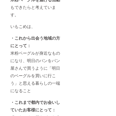
をご確
シート
on___s
認くだ
もできたらと考えていま
をメー
tay/ ＝
さい。
ルにて
ご利用
※ご指定
す。
お送り
方法＝
の住所
します
2025年
へ、冷
のでご
9月に、
凍でお
いもこめは、
回答く
ご入力
届けし
ださい
いただ
ます。
※お客さ
いた
・これから出会う地域の方
発送完
まの体
メール
了次
調や体
にとって：
アドレ
第、ご
質に
ス宛に
登録の
米粉ベーグルが身近なもの
合った
「予約
メール
食材
コー
アドレ
になり、明日のパンをパン
を、よ
ド」を
スに発
り確実
お送り
送した
屋さんで買うように「明日
に取り
しま
旨をご
入れる
す。同
のベーグルを買いに行こ
連絡い
ため
メール
たしま
に、個
に記載
う」と思える暮らしの一端
す ※乳
別にご
のある
製品不
になること
連絡さ
宿泊専
使用。
せてい
用サイ
原材料
ただく
トより
の一部
・これまで都内でお会いし
可能性
予約状
に卵を
があり
況をご
使用す
ていたお客様にとって：
ます ※
確認の
る可能
アレル
うえ、