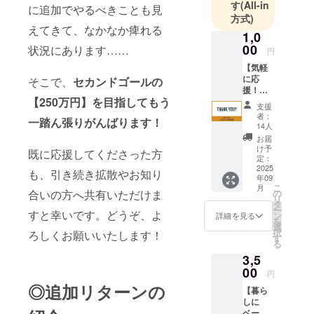
す
(All-in
けします。
に追加でやるべきことも見
方式)
えてきて、なかなか痺れる
1,0
00
状況にあります……
円
【気軽
に応
そこで、
セカンドゴールの
援！】
【250万円】を目指してもう
お礼と
支援
お名前
者：
一踏ん張りがんばります！
掲示 ・
14人
感謝の
お届
メー
け予
既に応援してくださった方
ル、店
定：
内にお
2025
も、引き続き拡散やお知り
年09
名前の
こ
月
掲示 ※
の
合いの方へ共有いただけま
リ
店舗を
タ
ー
オープ
すと幸いです。どうぞ、よ
ン
詳細を見る
を
ンする
選
択
ろしくお願いいたします！
2025年
す
る
9月頃、
3,5
お名前
を掲示
00
円
してい
◎追加リターンの
【暮ら
るとこ
しに
ろの写
ベーグ
真を添