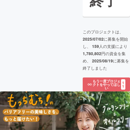
終了
このプロジェクトは、
2025/07/02
に募集を開始
し、
159
人の支援により
1,780,802
円の資金を集
め、
2025/08/19
に募集を
終了しました
もう一度プロジェ
1
クトをやってほし
1
い