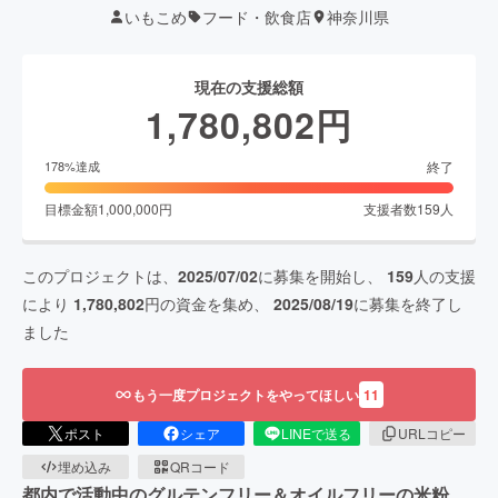
いもこめ
フード・飲食店
神奈川県
現在の支援総額
1,780,802
円
終了
178
%達成
目標金額
1,000,000
円
支援者数
159
人
このプロジェクトは、
2025/07/02
に募集を開始し、
159
人の支援
により
1,780,802
円の資金を集め、
2025/08/19
に募集を終了し
ました
もう一度プロジェクトをやってほしい
11
ポスト
シェア
LINEで送る
URLコピー
埋め込み
QRコード
都内で活動中のグルテンフリー＆オイルフリーの米粉