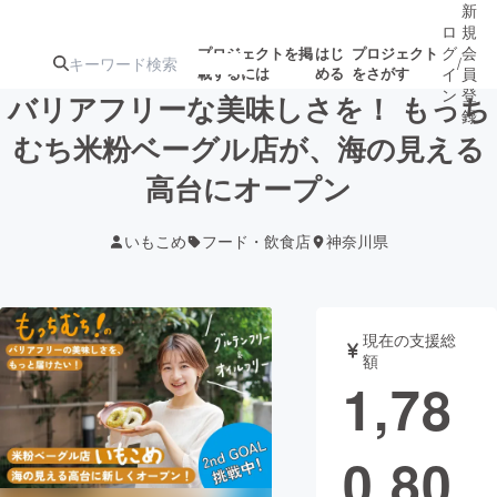
新
ロ
規
グ
会
プロジェクトを掲
はじ
プロジェクト
/
載するには
める
をさがす
イ
員
ン
登
バリアフリーな美味しさを！ もっち
録
むち米粉ベーグル店が、海の見える
高台にオープン
人気のプロ
注目のリ
注目の新着プロ
募集終了が近いプ
もうすぐ公開
ジェクト
ターン
ジェクト
ロジェクト
されます
いもこめ
フード・飲食店
神奈川県
アート・写真
音楽
現在の支援総
テクノロジー・ガジェット
ゲーム・サ
額
1,78
映像・映画
書籍・雑誌
0,80
ビジネス・起業
チャレンジ