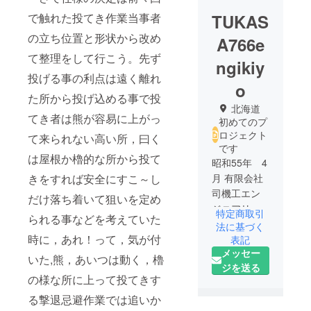
で触れた投てき作業当事者
TUKAS
の立ち位置と形状から改め
A766e
て整理をして行こう。先ず
ngikiy
投げる事の利点は遠く離れ
o
た所から投げ込める事で投
北海道
てき者は熊が容易に上がっ
初めてのプ
ロジェクト
て来られない高い所，曰く
です
は屋根か櫓的な所から投て
昭和55年 4
きをすれば安全にすこ～し
月 有限会社
司機工エン
だけ落ち着いて狙いを定め
ジニアリン
特定商取引
られる事などを考えていた
グ 代表取
法に基づく
時に，あれ！って，気が付
締役就任
表記
メッセー
昭和61年 4
いた,熊，あいつは動く，櫓
ジを送る
月 北海道商
の様な所に上って投てきす
工観光部殿
る撃退忌避作業では追いか
からの依頼