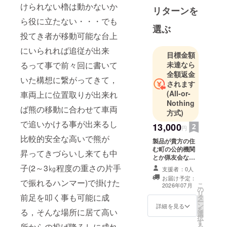
により、
けられない櫓は動かないか
リターンを
エレ
ら役に立たない・・・でも
クトロニク
選ぶ
投てき者が移動可能な台上
ス分野ワー
キンググ
にいられれば追従が出来
目標金額
ループへ参
るって事で前々回に書いて
未達なら
加。
全額返金
いた構想に繋がってきて，
昭和61年 4
されます
月 北海道立
(All-or-
車両上に位置取りが出来れ
Nothing
札幌高等技
ば熊の移動に合わせて車両
方式)
術専門学
で追いかける事が出来るし
院、
13,000
円
精密機械
比較的安全な高いで熊が
製品が貴方の住
学科設計講
む町の公的機関
昇ってきづらいし来ても中
とか猟友会など
師受託 翌62
が購入された
子(2～3㎏程度の重さの片手
支援者：0人
年講師任期
時，貴方のお力
お届け予定：
終了
で振れるハンマー)で掛けた
添えの結晶が貴
こ
2026年07月
の
方の町の人と動
昭和62年 3
リ
前足を叩く事も可能に成
タ
物を守る為，嫁
ー
月 エレクト
ン
入りした事を先
詳細を見る
を
る，そんな場所に居て高い
選
に貴方へお知ら
ロニクス分
択
す
せを差し上げま
所からの投げ降ろしに成れ
野ワーキン
る