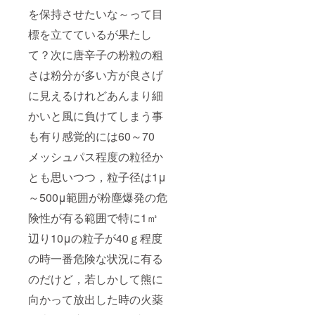
社 発行月刊
を保持させたいな～って目
機械設計
標を立てているが果たし
タイトル
て？次に唐辛子の粉粒の粗
『失敗から
学ぶ設計の
さは粉分が多い方が良さげ
教訓』の連
に見えるけれどあんまり細
載執筆を開
かいと風に負けてしまう事
始
も有り感覚的には60～70
2018.04
発明工
メッシュパス程度の粒径か
学会，特許
とも思いつつ，粒子径は1μ
と試作と売
～500μ範囲が粉塵爆発の危
り込みに付
いて講演
険性が有る範囲で特に1㎥
2018.05 日
辺り10μの粒子が40ｇ程度
刊工業新聞
の時一番危険な状況に有る
社 発行月間
機械設計掲
のだけど，若しかして熊に
載
向かって放出した時の火薬
実践 簡単