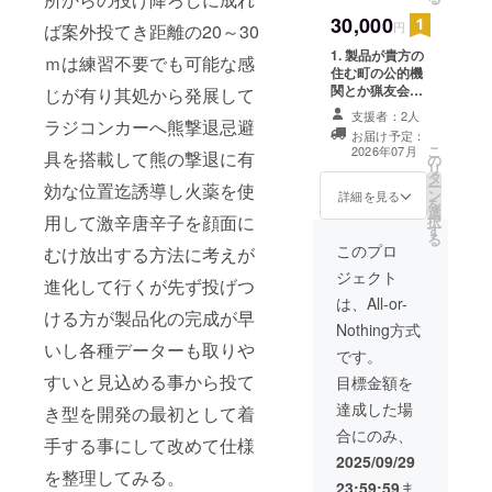
す。
ググループ
30,000
円
ば案外投てき距離の20～30
任期終了
1. 製品が貴方の
ｍは練習不要でも可能な感
昭和62年 9
住む町の公的機
関とか猟友会な
じが有り其処から発展して
月 上記の任
どで購入 され
支援者：2人
期終了に伴
ラジコンカーへ熊撃退忌避
た時，貴方のお
お届け予定：
い、北海道
力添えの結晶が
こ
2026年07月
具を搭載して熊の撃退に有
の
貴方の町の人と
立工業試験
リ
タ
動物を守る
ー
効な位置迄誘導し火薬を使
場殿の
ン
為，嫁入りした
詳細を見る
を
選
事を先に貴方へ
センシン
用して激辛唐辛子を顔面に
択
す
お知らせを 差
グ技術開発
る
し上げます。 2.
このプロ
むけ放出する方法に考えが
の共同研究
製品が完成する
ジェクト
進化して行くが先ず投げつ
迄の実験と撃退
員となる。
忌避の実施を記
は、All-or-
平成元年 7
ける方が製品化の完成が早
録した 画像と
Nothing方式
月 旭川市殿
特許を出願する
いし各種データーも取りや
書類一式をコ
です。
より技術ア
ピーして自分用
すいと見込める事から投て
目標金額を
ドバイザー
に 上書き変更
が出来る出願書
として委嘱
達成した場
き型を開発の最初として着
類のひな型を収
を受ける
合にのみ、
納したＣＤ を
手する事にして改めて仕様
平成 2年 3
1枚。 (時期
2025/09/29
を整理してみる。
は実施後になり
月 北海道立
23:59:59
ま