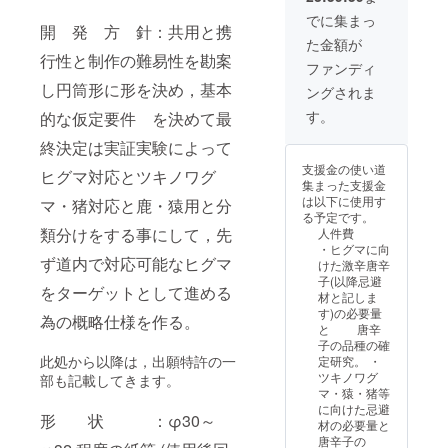
ます)
工業試験場
でに集まっ
開 発 方 針：共用と携
殿のセンシ
た金額が
ング技術共
行性と制作の難易性を勘案
ファンディ
同研究完了
し円筒形に形を決め，基本
ングされま
平成 5年 3
す。
的な仮定要件 を決めて最
月 北海道知
事殿より、
終決定は実証実験によって
機械・金属
支援金の使い道
ヒグマ対応とツキノワグ
集まった支援金
製造分野、
は以下に使用す
マ・猪対応と鹿・猿用と分
機械設計
る予定です。
技術アドバ
類分けをする事にして，先
人件費
・ヒグマに向
イザーとし
ず道内で対応可能なヒグマ
けた激辛唐辛
て委嘱を受
子(以降忌避
をターゲットとして進める
ける
材と記しま
す)の必要量
為の概略仕様を作る。
平成12年3月
と 唐辛
時限立法の
子の品種の確
此処から以降は，出願特許の一
定研究。 ・
期間満了に
ツキノワグ
部も記載してきます。
よりアドバ
マ・猿・猪等
イザー終
に向けた忌避
形 状 ：φ30～
材の必要量と
了。
唐辛子の