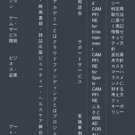
ショ
・
ア
相
シー
d
ン
映
カ
談
特定商
CAM
画
デ
会
取引法
PFI
ゲー
書
ミ
に基づ
RE
ム・
籍
ー
く表記
for
サー
・
と
情報セ
Ente
ビス
雑
は
キュリ
rtain
開発
誌
ク
サ
ティ方
men
出
ラ
ポ
針
t
版
ウ
ー
反社基
CAM
ビジ
ビ
ド
ト
本方針
PFI
ネ
ュ
フ
サ
カスタ
RE
ス・
ー
ァ
ー
マーハ
for
起業
テ
ン
ビ
ラスメ
Spor
ィ
デ
ス
ントに
ts
ー
ィ
対する
CAM
・
ン
考え方
PFI
ヘ
グ
クッ
RE
ル
と
キーポ
ふる
ス
は
リシー
さと
ケ
プ
実
納税
ア
ロ
施
AD
アー
舞
ジ
事
FOR
ト・
台
ェ
例
ALL