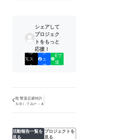
シェアして
プロジェク
トをもっと
応援！
LIN
ポ
シ
Eで
ス
ェ
送
ト
ア
る
熊 撃退忌避特許
を出してみた－4
活動報告一覧を
プロジェクトを
見る
見る