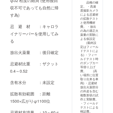
φ32 程度の紙筒 (使用後回
平成 7年 9
品種の確
月 旭川市殿
定。 ・高速
収不可であっても自然に帰
度撮影カメラ
より技術ア
す為)
による忌避材
ドバイザー
の拡散テスト
と使用機材
として再委
忌 避 材 ：キャロラ
費。 ・放出
嘱を受ける
の為の適正火
イナリーパーを使用してみ
平成 8年 3
薬量の実験に
よる仮設定
月 旭川市殿
る
(最終設
の技術アド
定はフィール
バイザー制
ドテストによ
放出火薬量 ：後日確定
る) ・フィー
度中止によ
ルドテスト時
り終了
のダンプカー
忌避材比重 ：ザクット
等借り上げ
平成 10年 3
0.4～0.52
費。 (高
月 網走地区
い場所に位置
移動大学殿
取り出来る車
含有水分 ：未設定
両) ・忌避材
からの講師
放出火薬部分
依頼により
の外皮を含む
拡散有効範囲 ：距離
企
複数形状の試
作と実験費。
1500×広がりφ1100位
業としての
・フィールド
新商品開発
テストによる
検証費。
忌避材充填量 ：10～60ｇ
と其の手法