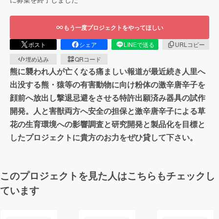
もう一度プロジェクトをやってほしい
ポスト
シェア
LINEで送る
URLコピー
埋め込み
QRコード
熊に襲われ人が亡くなる痛ましい報道が最近続き人里へ
出没する熊・猿等の有害動物に向け粉体の激辛唐辛子を
顔前へ放出し撃退忌避をさせる特許出願済み器具の試作
開発。人と害獣両方へ安全の担保と激辛唐辛子による草
花の生育環境への影響調査と研究開発と製品化を目標と
したプロジェクトに貴方のお力をぜひ貸して下さい。
このプロジェクトを見た人はこちらもチェックし
ています