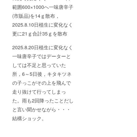
範囲600×1000へ一味唐辛子
(市販品)を14ｇ散布，
2025.8.10日植生に変化なく
更に21ｇ合計35ｇを散布
2025.8.20日植生に変化なく
一味唐辛子ではデーターと
しては不足と思っていた
所，6～5日後，キタキツネ
の子っこがその上を飛んで
走り抜けて行ってしまっ
た。雨も2回降ったことだし
と言い聞かせながら・・・
結構ショック。