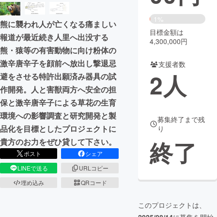
まちづくり・地域活性化
1%
熊に襲われ人が亡くなる痛ましい
目標金額は
報道が最近続き人里へ出没する
4,300,000円
CAMPFIRE for Social Good
CAMPFIRE Creation
熊・猿等の有害動物に向け粉体の
激辛唐辛子を顔前へ放出し撃退忌
CAMPFIREふるさと納税
machi-ya
コミュニティ
支援者数
2
人
避をさせる特許出願済み器具の試
作開発。人と害獣両方へ安全の担
保と激辛唐辛子による草花の生育
環境への影響調査と研究開発と製
募集終了まで残
品化を目標としたプロジェクトに
り
終了
貴方のお力をぜひ貸して下さい。
ポスト
シェア
LINEで送る
URLコピー
埋め込み
QRコード
このプロジェクトは、