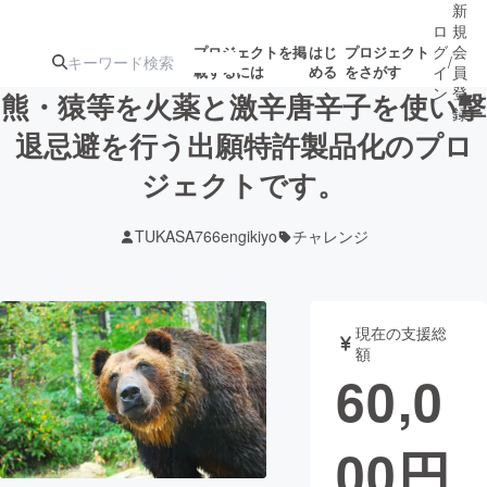
新
ロ
規
グ
会
プロジェクトを掲
はじ
プロジェクト
/
載するには
める
をさがす
イ
員
ン
登
熊・猿等を火薬と激辛唐辛子を使い撃
録
退忌避を行う出願特許製品化のプロ
ジェクトです。
人気のプロ
注目のリ
注目の新着プロ
募集終了が近いプ
もうすぐ公開
ジェクト
ターン
ジェクト
ロジェクト
されます
TUKASA766engikiyo
チャレンジ
アート・写真
音楽
現在の支援総
テクノロジー・ガジェット
ゲーム・サ
額
60,0
映像・映画
書籍・雑誌
00
円
ビジネス・起業
チャレンジ