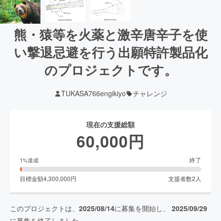
熊・猿等を火薬と激辛唐辛子を使
い撃退忌避を行う出願特許製品化
のプロジェクトです。
TUKASA766engikiyo
チャレンジ
現在の支援総額
60,000
円
終了
1
%達成
目標金額
4,300,000
円
支援者数
2
人
このプロジェクトは、
2025/08/14
に募集を開始し、
2025/09/29
に募集を終了しました