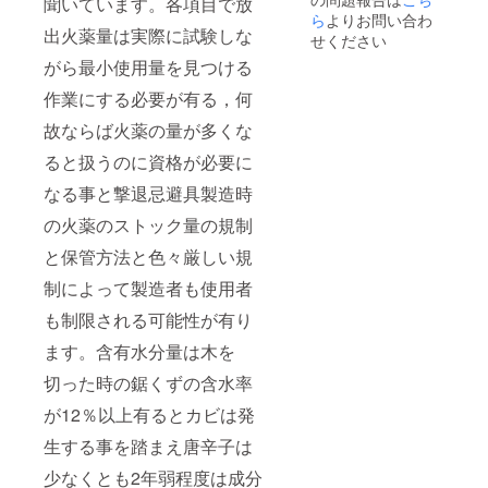
聞いています。各項目で放
海大学札幌
ら
よりお問い合わ
キャンパス
出火薬量は実際に試験しな
せください
がら最小使用量を見つける
医工学連携
作業にする必要が有る，何
学会で筋電
義手に付い
故ならば火薬の量が多くな
て講演
ると扱うのに資格が必要に
2005.12 北
なる事と撃退忌避具製造時
海道大学創
成科学共同
の火薬のストック量の規制
研究機構
と保管方法と色々厳しい規
(筋電義手)
制によって製造者も使用者
使
用者の生体
も制限される可能性が有り
信号に基づ
ます。含有水分量は木を
いて機器を
切った時の鋸くずの含水率
制御するシ
ステム研究
が12％以上有るとカビは発
発表
生する事を踏まえ唐辛子は
2017.07 日
少なくとも2年弱程度は成分
刊工業新聞