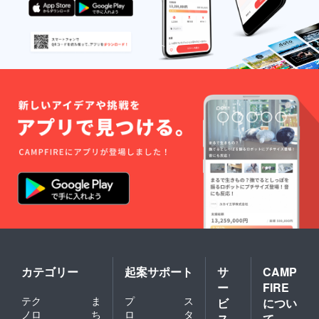
カテゴリー
起案サポート
サ
CAMP
ー
FIRE
テク
ま
プ
ス
ビ
につい
ノロ
ち
ロ
タ
ス
て