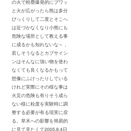
の火で粉塵爆発的にブワッ
設計計算ラ
ンダムファ
と火が広がったら熊は多分
イル(Part1)
びっくりして二度とそこへ
論
は近づかなくなり小熊にも
文 ID
4002154498
危険な場所として教える事
2 研究者ID
に成るかも知れないな～，
9000390877
若しそうなるとカプサイシ
845 (J-
GLOBAL)
ンはそんなに強い物を使わ
https://pub.ni
なくても良くなるかもって
kkan.co.jp/co
想像にふけったりしている
mpany/c102
07.html
けれど実際にその様な事は
設計技術指
火災の危険も有りそう成ら
導
ない様に粒度を実験時に調
北海道内
整する必要が有る現実に戻
及び東京都
並びに大阪
る。草木への影響を簡易的
に見て見たくて2005.8.4日