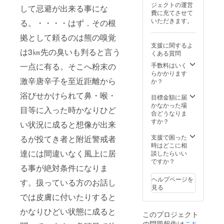
国際福祉
ジェクトの運営
して忌避が出来る事にな
費に充てさせて
機器展招待
いただきます。
る。・・・・はず．その根
出店記事掲
拠として頼るのは熊の嗅覚
載
支援に関するよ
令和 4年 4月
は3㎞先の臭いも判ると言う
くある質問
(財)北海道機
一点に有る。そこへ粉末の
手数料はいく
械工業会殿
らかかります
激辛唐辛子を至近距離から
か？
より技術力
協力化エキ
浴びせかけられて鼻・喉・
目標金額に届
スパート就
かなかった場
目等に入った時かなりひど
合どうなりま
任を受諾
すか？
い状況に成ると想像が出来
その他特記
事項 文部科
支援で困った
るが投てき者と附近警戒者
時はどこに相
学省 へ研究
達には間違いなく風上に居
談したらいい
機関として
ですか？
る事が絶対条件になりま
登録承認済
ヘルプページを
み
す。扱っている方のお話し
見る
では皮膚に付いたりすると
執筆と講演
かなりひどい状態に成ると
2009.11 東
このプロジェクト
の問題報告は
こち