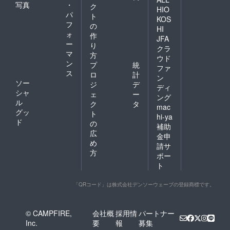
写真
・
ク
HIO
パ
ト
KOS
フ
の
HI
ォ
作
JFA
ー
り
クラ
マ
方
ウド
ン
プ
統
ファ
ス
ロ
計
ン
ソー
ジ
デ
ディ
シャ
ェ
ー
ング
ル
ク
タ
mac
グッ
ト
hi-ya
ド
の
補助
広
金申
め
請サ
方
ポー
ト
「QRコード」は株式会社デンソーウェーブの登録商標です。
© CAMPFIRE,
会社概
採用情
パートナー
Inc.
要
報
募集