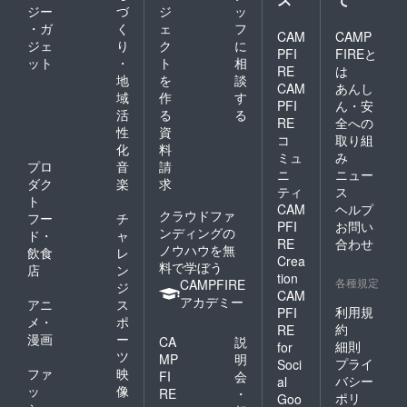
ジー
づ
ジ
ッ
・ガ
く
ェ
フ
CAM
CAMP
ジェ
り
ク
に
PFI
FIREと
ット
・
ト
相
RE
は
地
を
談
CAM
あんし
域
作
す
PFI
ん・安
活
る
る
RE
全への
性
資
コ
取り組
化
料
ミュ
み
プロ
音
請
ニ
ニュー
ダク
楽
求
ティ
ス
ト
CAM
ヘルプ
クラウドファ
フー
チ
PFI
お問い
ンディングの
ド・
ャ
RE
合わせ
ノウハウを無
飲食
レ
Crea
料で学ぼう
店
ン
tion
各種規定
CAMPFIRE
ジ
CAM
アカデミー
アニ
ス
利用規
PFI
メ・
ポ
約
RE
漫画
ー
CA
説
細則
for
ツ
MP
明
プライ
Soci
ファ
映
FI
会
バシー
al
ッ
像
RE
・
ポリ
Goo