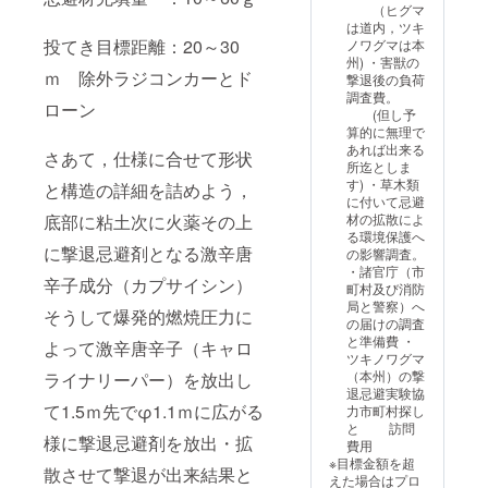
（ヒグマ
と特許に付
は道内，ツキ
いて講義を
投てき目標距離：20～30
ノワグマは本
州) ・害獣の
行う。
ｍ 除外ラジコンカーとド
撃退後の負荷
平成 20年 9
調査費。
ローン
月 国際福祉
(但し予
算的に無理で
機器展事務
あれば出来る
さあて，仕様に合せて形状
局の招待に
所迄としま
す) ・草木類
より東京大
と構造の詳細を詰めよう，
に付いて忌避
学と弊社共
底部に粘土次に火薬その上
材の拡散によ
同研究の
る環境保護へ
に撃退忌避剤となる激辛唐
の影響調査。
筋電義手
・諸官庁（市
辛子成分（カプサイシン）
に付いて展
町村及び消防
示
局と警察）へ
そうして爆発的燃焼圧力に
の届けの調査
平成 20年10
と準備費 ・
よって激辛唐辛子（キャロ
月 発明協会
ツキノワグマ
（本州）の撃
ライナリーパー）を放出し
発行 11月号
退忌避実験協
に東京大学
て1.5ｍ先でφ1.1ｍに広がる
力市町村探し
との共同研
と 訪問
様に撃退忌避剤を放出・拡
費用
究品に付い
※目標金額を超
散させて撃退が出来結果と
て
えた場合はプロ