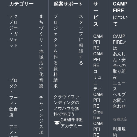
カテゴリー
起案サポート
サ
CAMP
ー
FIRE
テク
ま
プ
ス
ビ
につい
ノロ
ち
ロ
タ
ス
て
ジー
づ
ジ
ッ
・ガ
く
ェ
フ
CAM
CAMP
ジェ
り
ク
に
PFI
FIREと
ット
・
ト
相
RE
は
地
を
談
CAM
あんし
域
作
す
PFI
ん・安
活
る
る
RE
全への
性
資
コ
取り組
化
料
ミュ
み
プロ
音
請
ニ
ニュー
ダク
楽
求
ティ
ス
ト
CAM
ヘルプ
クラウドファ
フー
チ
PFI
お問い
ンディングの
ド・
ャ
RE
合わせ
ノウハウを無
飲食
レ
Crea
料で学ぼう
店
ン
tion
各種規定
CAMPFIRE
ジ
CAM
アカデミー
アニ
ス
利用規
PFI
メ・
ポ
約
RE