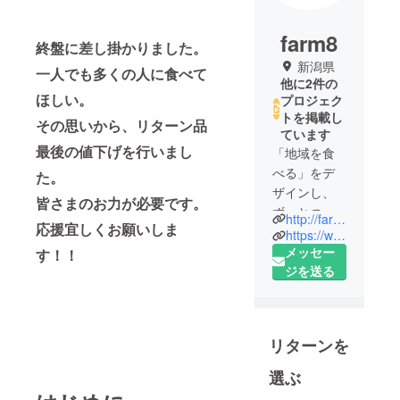
farm8
終盤に差し掛かりました。
新潟県
一人でも多くの人に食べて
他に2件の
ほしい。
プロジェク
トを掲載し
その思いから、リターン品
ています
最後の値下げを行いまし
「地域を食
べる」をデ
た。
ザインし、
皆さまのお力が必要です。
ずっとつな
http://farm8.jp
応援宜しくお願いしま
がる地域の
https://www.facebook.com/farm8.jp
力になる。
メッセー
す！！
経済的価値
ジを送る
と社会的価
値のギャッ
プを埋め
リターンを
て、次世代
に確かな大
選ぶ
地を残して