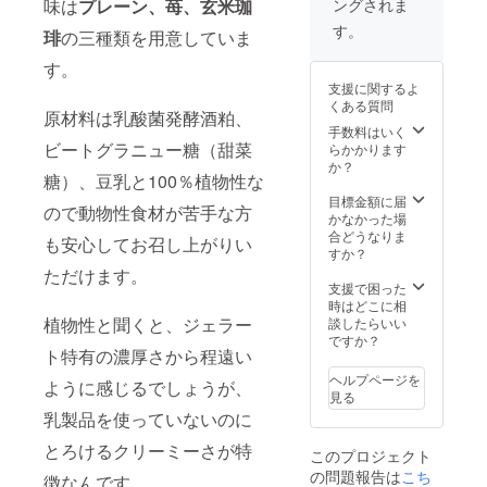
味は
プレーン、苺、玄米珈
ングされま
す。
琲
の三種類を用意していま
す。
支援に関するよ
くある質問
原材料は乳酸菌発酵酒粕、
手数料はいく
ビートグラニュー糖（甜菜
らかかります
か？
糖）、豆乳と100％植物性な
目標金額に届
ので動物性食材が苦手な方
かなかった場
合どうなりま
も安心してお召し上がりい
すか？
ただけます。
支援で困った
時はどこに相
植物性と聞くと、ジェラー
談したらいい
ですか？
ト特有の濃厚さから程遠い
ヘルプページを
ように感じるでしょうが、
見る
乳製品を使っていないのに
とろけるクリーミーさが特
このプロジェクト
の問題報告は
こち
徴なんです。