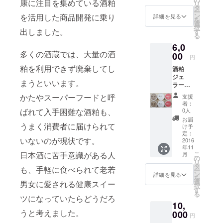
康に注目を集めている酒粕
リ
×2個、
タ
ー
苺×2
ン
を活用した商品開発に乗り
詳細を見る
を
個、玄
選
択
米珈琲
出しました。
す
る
×2個
6,0
多くの酒蔵では、大量の酒
00
円
粕を利用できず廃棄してし
酒粕
ジェ
まうといいます。
ラート
mui ６
かたやスーパーフードと呼
支援
個入り
者：
食べ比
ばれて入手困難な酒粕も、
0人
べセッ
お届
ト プ
うまく消費者に届けられて
け予
レーン
定：
いないのが現状です。
×2個、
2016
年11
苺×2
日本酒に苦手意識がある人
こ
月
個、玄
の
リ
米珈琲
タ
も、手軽に食べられて老若
ー
×2個
ン
詳細を見る
を
選
男女に愛される健康スイー
択
す
る
ツになっていたらどうだろ
10,
うと考えました。
000
円