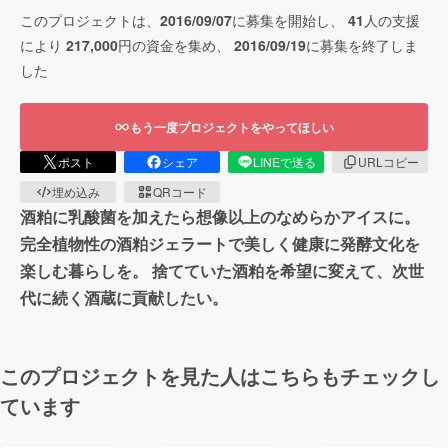
このプロジェクトは、
2016/09/07
に募集を開始し、
41
人の支援
により
217,000
円の資金を集め、
2016/09/19
に募集を終了しま
した
もう一度プロジェクトをやってほしい
ポスト
シェア
LINEで送る
URLコピー
埋め込み
QRコード
酒粕に乳酸菌を加えたら想像以上のなめらかアイスに。
完全植物性の酒粕ジェラートで美しく健康に発酵文化を
楽しむ暮らしを。 捨てていた酒粕を希望に変えて、次世
代に続く酒蔵に貢献したい。
このプロジェクトを見た人はこちらもチェックし
ています