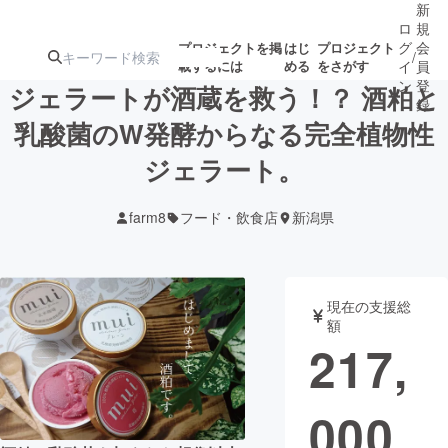
新
ロ
規
グ
会
プロジェクトを掲
はじ
プロジェクト
/
載するには
める
をさがす
イ
員
ン
登
ジェラートが酒蔵を救う！？ 酒粕と
録
乳酸菌のW発酵からなる完全植物性
ジェラート。
人気のプロ
注目のリ
注目の新着プロ
募集終了が近いプ
もうすぐ公開
ジェクト
ターン
ジェクト
ロジェクト
されます
farm8
フード・飲食店
新潟県
アート・写真
音楽
現在の支援総
テクノロジー・ガジェット
ゲーム・サ
額
217,
映像・映画
書籍・雑誌
000
ビジネス・起業
チャレンジ