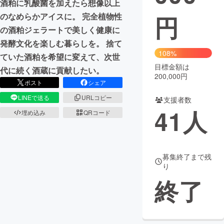
酒粕に乳酸菌を加えたら想像以上
円
のなめらかアイスに。 完全植物性
まちづくり・地域活性化
の酒粕ジェラートで美しく健康に
発酵文化を楽しむ暮らしを。 捨て
CAMPFIRE for Social Good
CAMPFIRE Creation
108%
ていた酒粕を希望に変えて、次世
CAMPFIREふるさと納税
machi-ya
コミュニティ
目標金額は
代に続く酒蔵に貢献したい。
200,000円
ポスト
シェア
LINEで送る
URLコピー
支援者数
41
人
埋め込み
QRコード
募集終了まで残
り
終了