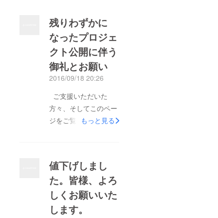
多くの方々にジェラー
トを届けることができ
残りわずかに
る。ゴールがすぐそこ
なったプロジェ
まで見えてきました。
クト公開に伴う
酒粕が持つ栄養や美容
への効果を発信した
御礼とお願い
い。使われていなかっ
2016/09/18 20:26
たものが、美しく生ま
ご支援いただいた
れ変わり循環する社会
方々、そしてこのペー
を作りたい。酒造りが
ジをご覧くださった
もっと見る
今後も続いていく未来
方々、本当にありがと
を作りたい。そして何
うございました。この
より、この自信作、酒
プロジェクトも残りわ
粕ジェラートを食べて
値下げしまし
ずかとなりました。公
欲しい。この思いを叶
た。皆様、よろ
開当初、思ったように
えるために、 どう
しくお願いいた
PVが伸びず、頭を悩
か、最後のお力添えを
ませましたが、この短
します。
何卒よろしくお願い申
い間に、何名かのパト