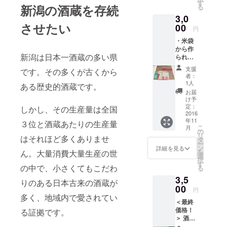
豊かな土壌
す
新潟の酒蔵を存続
る
に恵まれて
3,0
います。
させたい
00
円
なにより、
・米袋
この地域で
から作
新潟は日本一酒蔵の多い県
の暮らしを
られた
クリア
楽しむ人間
支援
です。その多くが古くから
ファイ
者：
力こそが魅
ル A4サ
1人
ある歴史的酒蔵です。
力です。
イズ ※
お届
柄はお
け予
CAMPFIRE×
選びい
定：
しかし、その生産量は全国
LOCAL 新潟
ただけ
2016
年11
ません
３位と酒蔵あたりの生産量
県のパート
こ
月
・米袋
の
ナーです。
リ
はそれほど多くありませ
から作
タ
ー
られた
ン
詳細を見る
を
ん。大量消費大量生産の世
ノート
選
択
手元に
す
の中で、小さくてもこだわ
る
収まる
3,5
A6サイ
りのある日本古来の酒蔵が
ズ ※柄
00
円
はお選
多く、地域内で愛されてい
＜最終
びいた
価格！
る証拠です。
だけま
＞ 酒粕
せん
ジェ