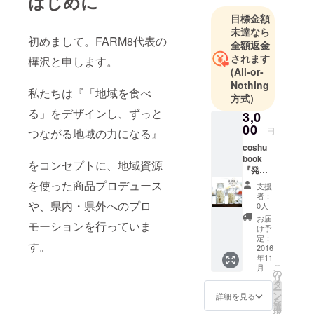
はじめに
いこうと活
目標金額
動していま
未達なら
す。
初めまして。FARM8代表の
全額返金
されます
樺沢と申します。
新潟といえ
(All-or-
ば、雪の
Nothing
私たちは『「地域を食べ
方式)
国・米の
る」をデザインし、ずっと
国・酒の
3,0
00
国。海山川
円
つながる地域の力になる』
に囲まれて
coshu
book
四季と大地
をコンセプトに、地域資源
『発酵
の恵みを
美人
を使った商品プロデュース
支援
しっかりと
酒かす
者：
レシ
や、県内・県外へのプロ
感じられる
0人
ピ』 中
お届
地域です。
モーションを行っていま
島有香
け予
明治時代に
著
定：
す。
2016
は日本で一
年11
こ
番人口が多
月
の
リ
かったこと
タ
ー
ン
詳細を見る
が示すほど
を
選
択