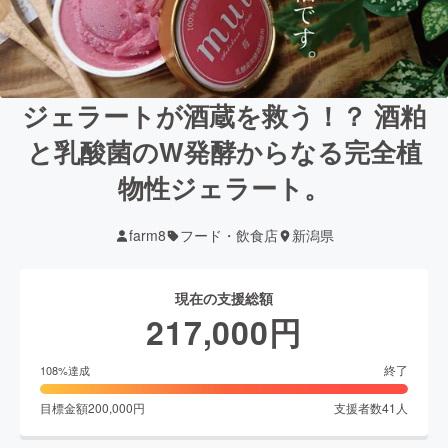
ジェラートが酒蔵を救う！？ 酒粕
と乳酸菌のW発酵からなる完全植
物性ジェラート。
farm8
フード・飲食店
新潟県
現在の支援総額
217,000
円
終了
108
%達成
目標金額
200,000
円
支援者数
41
人