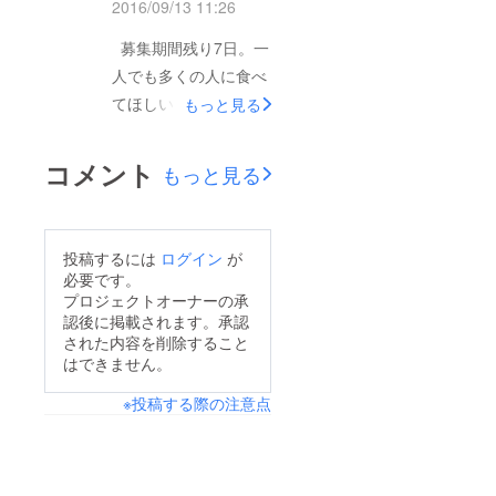
し上げます。
2016/09/13 11:26
ロンの方に応援してい
募集期間残り7日。一
ただき、恐悦至極でご
人でも多くの人に食べ
ざいます。 残りわず
てほしい。その思いか
もっと見る
かではありますが、余
ら、今回リターン品最
力の全てを、目標達成
後の値下げを行いまし
のために注ぎ込みたい
コメント
もっと見る
た。 5000円→3500円
と思います。 引き続
是非この機会に、ご賞
き、温かい目で見守っ
味ください。応援宜し
ていただき、ページの
投稿するには
ログイン
が
くお願いします！！
拡散・シェア等、応援
必要です。
プロジェクトオーナーの承
していただければ幸い
認後に掲載されます。承認
です。 よろしくお願
された内容を削除すること
いいたします！！
はできません。
※投稿する際の注意点