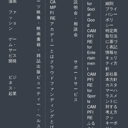
漫画
ー
CA
説
細則
for
ツ
MP
明
プライ
Soci
ファ
映
FI
会
バシー
al
ッ
像
RE
・
ポリ
Goo
ショ
・
ア
相
シー
d
ン
映
カ
談
特定商
CAM
画
デ
会
取引法
PFI
ゲー
書
ミ
に基づ
RE
ム・
籍
ー
く表記
for
サー
・
と
情報セ
Ente
ビス
雑
は
キュリ
rtain
開発
誌
ク
サ
ティ方
men
出
ラ
ポ
針
t
版
ウ
ー
反社基
CAM
ビジ
ビ
ド
ト
本方針
PFI
ネ
ュ
フ
サ
カスタ
RE
ス・
ー
ァ
ー
マーハ
for
起業
テ
ン
ビ
ラスメ
Spor
ィ
デ
ス
ントに
ts
ー
ィ
対する
CAM
・
ン
考え方
PFI
ヘ
グ
クッ
RE
ル
と
キーポ
ふる
ス
は