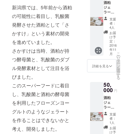
酒粕
新潟県では、5年前から酒粕
ジェ
ラート
の可能性に着目し、乳酸菌
mui 12
支援
個入り
者：
発酵させた酒粕として「さ
ギフト
4人
ボック
かすけ」という素材の開発
お届
ス プ
け予
レー
を進めていました。
定：
ン、
2016
年11
さかすけは当時、酒粕が持
苺、玄
こ
月
米珈琲
の
リ
つ酵母菌と、乳酸菌のダブ
それぞ
タ
ー
れ4個入
ン
詳細を見る
ル発酵素材として注目を浴
を
り
選
択
す
びました。
る
50,
このスーパーフードに着目
000
円
し、乳酸菌と酒粕の酵母菌
酒粕
を利用したフローズンヨー
ジェ
ラート
グルトのようなジェラート
mui 12
支援
個入り
者：
を作ることはできないかと
ギフト
1人
ボック
考え、開発しました。
お届
ス を6
け予