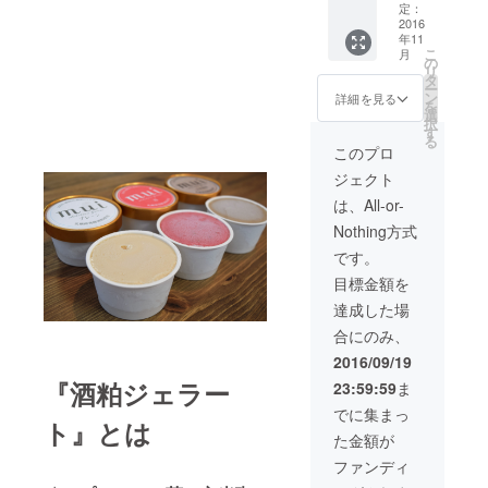
か月間
定：
毎月自
2016
年11
宅配送
こ
月
致しま
の
リ
す。
タ
ー
ン
詳細を見る
を
選
択
す
る
このプロ
ジェクト
は、All-or-
Nothing方式
です。
目標金額を
達成した場
合にのみ、
2016/09/19
『酒粕ジェラー
23:59:59
ま
でに集まっ
ト』とは
た金額が
ファンディ