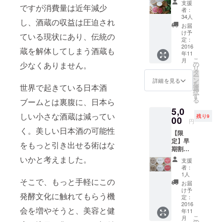
支援
ですが消費量は近年減少
ラート
者：
mui ６
34人
し、酒蔵の収益は圧迫され
個入り
お届
食べ比
け予
ている現状にあり、伝統の
べセッ
定：
ト プ
2016
蔵を解体してしまう酒蔵も
年11
レーン
こ
月
×2個、
少なくありません。
の
リ
苺×2
タ
ー
個、玄
ン
詳細を見る
を
世界で起きている日本酒
米珈琲
選
択
×2個
す
る
ブームとは裏腹に、日本ら
5,0
しい小さな酒蔵は減ってい
残り9
00
円
く。美しい日本酒の可能性
【限
定】早
をもっと引き出せる術はな
期割引
酒粕
いかと考えました。
支援
ジェ
者：
ラート
1人
そこで、もっと手軽にこの
mui ６
お届
個入り
け予
発酵文化に触れてもらう機
食べ比
定：
べセッ
2016
会を増やそうと、美容と健
年11
ト プ
こ
月
レーン
の