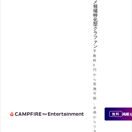
メ
領
域
特
化
型
ク
ラ
フ
ァ
ン
手
数
料
0
円
か
ら
実
施
可
能
。
企
画
掲載
無料
か
ら
リ
タ