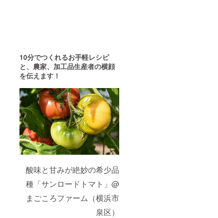
ずみ野
ご住
駅徒歩1
所、お
分）の
届け日
オープ
時等の
ニング
調整・
レセプ
確認を
ション
させて
に特別
いただ
10分でつくれるお手軽レシピ
ご招待
きま
と、
農家、加工品生産者の横顔
しま
す。 ・
を伝えます！
す！気
2016年
兼ねな
8月オー
くお楽
プン予
しみ頂
定の新
ける会
店舗
にした
「ど根
いと
性キッ
思って
チン」
おりま
（相鉄
す。 ・
いずみ
「出張
野線 い
シェ
ずみ野
酸味と甘みが絶妙の希少品
フ」
駅徒歩1
は、
分）の
種「サンロードトマト」@
「横浜
オープ
市内で
ニング
まごころファーム（横浜市
10名以
レセプ
泉区）
内の
ション