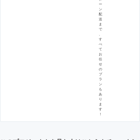
ー
ン
配
送
ま
で
、
す
べ
て
お
任
せ
の
プ
ラ
ン
も
あ
り
ま
す
！