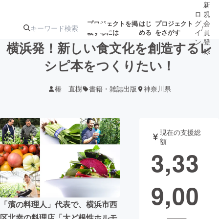
新
ロ
規
グ
会
プロジェクトを掲
はじ
プロジェクト
/
載するには
める
をさがす
イ
員
ン
登
横浜発！新しい食文化を創造するレ
録
シピ本をつくりたい！
人気のプロ
注目のリ
注目の新着プロ
募集終了が近いプ
もうすぐ公開
椿 直樹
書籍・雑誌出版
神奈川県
ジェクト
ターン
ジェクト
ロジェクト
されます
アート・写真
音楽
現在の支援総
額
3,33
テクノロジー・ガジェット
ゲーム・サ
9,00
映像・映画
書籍・雑誌
「濱の料理人」代表で、横浜市西
ビジネス・起業
チャレンジ
区北幸の料理店「大ど根性ホルモ