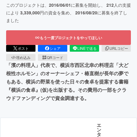
このプロジェクトは、
2016/06/01
に募集を開始し、
212
人の支援
により
3,339,000
円の資金を集め、
2016/08/20
に募集を終了し
ました
もう一度プロジェクトをやってほしい
ポスト
シェア
LINEで送る
URLコピー
埋め込み
QRコード
「濱の料理人」代表で、横浜市西区北幸の料理店「大ど
根性ホルモン」のオーナーシェフ・椿直樹が長年の夢で
もある、横浜の野菜を使った日々の食卓を提案する書籍
『横浜の食卓』(仮)を出版する。その費用の一部をクラ
ウドファンディングで資金調達する。
エ
ン
タ