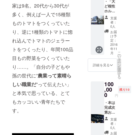
・「大
けま
ます。
〈美
濱の料理
家は9名。20代から30代が
ど根性
す。 ・
お名前
濃屋あ
人 発起
ホルモ
本は完
を変更
られの
多く、例えば一人で15種類
ン」と2
成次第
したい
人 代表
「ぶぶ
支援
号店
お届け
場合は
あら
者：
ものトマトをつくっていた
オンライン
「ど根
しま
その際
0人
れ」〉
性キッ
ショップ
す。お
り、逆に1種類のトマトに惚
にお伝
〈横浜
お届
チン」
楽しみ
えくだ
け予
醤油の
椿商店運営
でご利
れ込んでトマトのジェラー
に！ ・
定：
さい。
卵かけ
用いた
2016
本に掲
・毎年
ご飯専
トをつくったり、年間100品
年11
だける
載する
11月は
用醤油
こ
月
ドリン
お名前
の
横浜の
〉 〈岩
目もの野菜をつくっていた
リ
ク券を
につい
タ
地産地
井の胡
ー
２枚贈
て、
ン
消月
詳細を見る
麻油〉
り……。「自分の子どもや
を
呈しま
ファン
選
間。秋
・本は
択
す。1回
ド終了
す
野菜が
孫の世代に”
農業って素晴ら
完成次
る
のお食
後にご
一番豊
第お届
100
事で1枚
しい職業だ
”って伝えたい」
連絡さ
富に出
けしま
ご利用
,00
せてい
回る時
す。お
残り10
と本気で思っている、とて
いただ
ただき
0
期で
楽しみ
円
けま
ます。
す。横
に！ ・
もカッコいい青年たちで
す。 ・
・本は
お名前
浜産の
本に掲
本は完
完成次
を変更
美味し
載する
す。
成次第
第お届
したい
い秋野
お名前
お届け
けしま
場合は
菜を、
につい
支援
しま
す。お
その際
私がセ
て、
者：
す。お
楽しみ
にお伝
レク
0人
ファン
楽しみ
に！ ・
えくだ
ト、
ド終了
お届