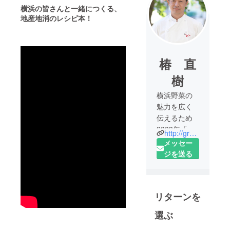
横浜の皆さんと一緒につくる、
地産地消のレシピ本！
椿 直
樹
横浜野菜の
魅力を広く
伝えるため
2003年「横
http://greenpeace.co.jp/
浜野菜推進
メッセー
委員会」を
ジを送る
設立。料理
を通して食
育を推進す
リターンを
る活動に携
わる。その
選ぶ
取り組みが