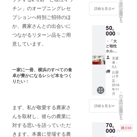
リ
ク券を
葉県、
タ
さい。
ー
み野の生産
２枚贈
チン」のオープニングレセ
山梨県
ン
詳細を見る
を
呈しま
にお住
者の食材を
選
択
プションへ特別ご招待のほ
す。1回
いの方
す
ふんだんに
る
のお食
限定の
か、農家さんとの出会いに
使用する地
50,
事で1枚
特別
ご利用
000
コース
産地消の飲
円
つながるリターン品をご用
いただ
を設定
食店「ど根
・「大
けま
しまし
意しています。
ど根性
す。 ・
性キッチ
た！ 大
ホルモ
本は完
ど根性
ン」をオー
ン」と2
成次第
ホルモ
支援
プン。
号店
お届け
ン応援
者：
「ど根
しま
団長 柳
0人
一家に一冊、横浜のすべての食
性キッ
す。お
舘加代
お届
㈱よこはま
卓が豊かになる
レシピ本をつく
チン」
楽しみ
子さん
け予
でご利
グリーン
に！ ・
定：
りたい
！
セレク
用いた
2016
本に掲
トの特
ピース代表
年11
だける
載する
別コー
こ
月
取締役
ドリン
お名前
の
ス◎限
リ
ク券を
につい
大ど根性ホ
タ
定10個
ー
２枚贈
て、
ン
です！
詳細を見る
まず、私が敬愛する農家さ
ルモン オー
を
呈しま
ファン
選
◆おた
択
ナーシェフ
す。1回
ド終了
す
んを取材し、彼らの農業に
めし
る
のお食
後にご
セット
横浜野菜推
70,
事で1枚
対する思いを語っていただ
連絡さ
の内容
進委員会
残り30
ご利用
000
せてい
（予
円
きます。本書に登場する農
いただ
代表
ただき
定）◆