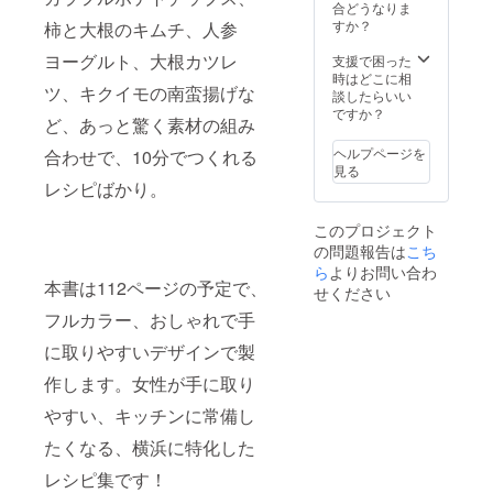
ける会
にした
お届け
・毎年
合どうなりま
にした
いと
しま
11月は
すか？
柿と大根のキムチ、人参
いと
思って
す。お
横浜の
思って
おりま
楽しみ
地産地
ヨーグルト、大根カツレ
支援で困った
おりま
す。 ・
に！ ※
消月
時はどこに相
ツ、キクイモの南蛮揚げな
す。 ・
ファン
ファン
間。秋
談したらいい
私、椿
ド終了
ド後に
野菜が
ですか？
ど、あっと驚く素材の組み
直樹が
後、大
ご住
一番豊
企画す
ど根性
所、お
富に出
ヘルプページを
合わせで、10分でつくれる
るプラ
ホルモ
届け日
回る時
見る
イベー
ン（横
時等の
期で
レシピばかり。
トの地
浜駅西
調整・
す。横
産地消
口徒歩8
確認を
浜産の
このプロジェクト
バスツ
分）の
させて
美味し
の問題報告は
こち
アーに
「飲み
いただ
い秋野
ご招待
食べ放
きま
菜を、
ら
よりお問い合わ
本書は112ページの予定で、
しま
題1名様
す。 ・
私がセ
せください
す。知
分1ヶ月
2016年
レク
フルカラー、おしゃれで手
る人ぞ
定期
8月オー
ト、
知る横
券」を
プン予
セット
に取りやすいデザインで製
浜の農
贈呈し
定の新
にして
畜産物
ます。
店舗
お届け
作します。女性が手に取り
の魅力
「ど根
しま
を直接
性キッ
す。お
やすい、キッチンに常備し
お伝え
チン」
楽しみ
しま
（相鉄
に！ ※
たくなる、横浜に特化した
す。
いずみ
ファン
レシピ集です！
野線 い
ド後に