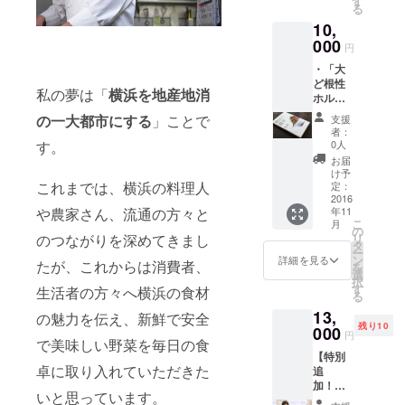
す
る
２枚贈
ホルモン｣を
10,
呈しま
開店。
す。 1
000
円
2014年4月、
回のお
・「大
食事で1
横浜市西区
ど根性
枚ご利
私の夢は「
横浜を地産地消
北幸に移
ホルモ
用いた
ン」と2
転。座席数
だけま
の一大都市にする
」ことで
支援
号店
す。
者：
が前店舗の3
「ど根
0人
す。
倍と規模を
性キッ
お届
チン」
拡大し、店
け予
でご利
これまでは、横浜の料理人
定：
名も「大ど
用いた
2016
年11
や農家さん、流通の方々と
根性ホルモ
だける
こ
月
ドリン
の
ン」に変
リ
のつながりを深めてきまし
ク券を
タ
更。自ら畑
ー
２枚贈
ン
詳細を見る
たが、これからは消費者、
を
呈しま
へ出向き、
選
択
す。1回
す
生活者の方々へ横浜の食材
横浜市内の
る
のお食
生産者から
13,
事で1枚
の魅力を伝え、新鮮で安全
残り10
ご利用
000
直接仕入れ
円
で美味しい野菜を毎日の食
いただ
るルートを
【特別
けま
卓に取り入れていただきた
追
確保。横浜
す。 ・
加！】
本は完
市内産の食
いと思っています。
＼神奈
成次第