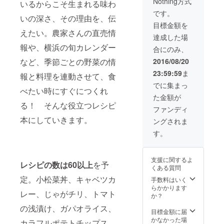
Nothing方式
いただ
きま
を変更
す。 ・
いるからこそ生まれる味わ
ション
きま
す。 ・
したい
本は完
に特別
です。
いの深さ、その理由を、伝
す。 ・
2016年
場合は
成次第
ご招待
目標金額を
2016年
8月オー
その際
お届け
しま
えたい。農家さんの直売情
8月オー
プン予
にお伝
しま
す！気
達成した場
プン予
定の新
えくだ
す。お
兼ねな
報や、横浜の旬カレンダー
合にのみ、
定の新
店舗
さい。
楽しみ
くお楽
店舗
「ど根
・毎年
に！ ・
しみ頂
2016/08/20
など、季節ごとの野菜の情
「ど根
性キッ
11月は
本に掲
ける会
23:59:59
ま
性キッ
チン」
横浜の
載する
にした
報と料理を連動させて、食
チン」
（相鉄
地産地
お名前
いと
でに集まっ
べたい時にすぐにつくれ
（相鉄
いずみ
消月
につい
思って
た金額が
いずみ
野線 い
間。秋
て、
おりま
る！ そんな役立つレシピ
野線 い
ずみ野
野菜が
ファン
す。
ファンディ
ずみ野
駅徒歩1
一番豊
ド終了
本にしていきます。
ングされま
駅徒歩1
分）の
富に出
後にご
分）の
オープ
回る時
連絡さ
す。
オープ
ニング
期で
せてい
ニング
レセプ
す。横
ただき
レセプ
ション
浜産の
ます。
支援に関するよ
ション
に特別
美味し
お名前
レシピの数は60以上
を予
くある質問
に特別
ご招待
い秋野
を変更
ご招待
しま
菜を、
したい
定。小松菜丼、キャベツカ
手数料はいく
しま
す！気
私がセ
場合は
らかかります
レー、じゃがチリ、トマト
す！気
兼ねな
レク
その際
か？
兼ねな
くお楽
ト、
にお伝
の浅漬け、ガパオライス、
くお楽
しみ頂
セット
えくだ
目標金額に届
しみ頂
ける会
にして
さい。
かなかった場
カラフルポテトチップス、