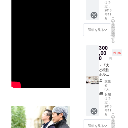
に！ ・
本に掲
さい。
セット
け予
後にご
本に掲
載する
・毎年
定：
にして
連絡さ
載する
お名前
2016
11月は
お届け
せてい
年11
お名前
につい
横浜の
しま
ただき
こ
月
につい
て、
地産地
の
す。お
ます。
リ
て、
ファン
消月
タ
楽しみ
お名前
ー
ファン
ド終了
間。秋
ン
に！ ※
詳細を見る
を変更
を
ド終了
後にご
野菜が
選
ファン
したい
択
後にご
連絡さ
一番豊
す
ド後に
場合は
る
連絡さ
せてい
富に出
ご住
その際
300
せてい
ただき
回る時
所、お
にお伝
ただき
ます。
,00
期で
届け日
えくだ
残り5
ます。
お名前
す。横
0
時等の
さい。
円
お名前
を変更
浜産の
調整・
を変更
したい
・「大
美味し
確認を
したい
場合は
ど根性
い秋野
させて
場合は
その際
ホルモ
菜を、
いただ
その際
にお伝
ン」と2
私がセ
きま
支援
にお伝
えくだ
号店
レク
す。 ※
者：
えくだ
さい。
「ど根
ト、
写真は
0人
さい。
・毎年
性キッ
セット
イメー
お届
・毎年
11月は
チン」
にして
ジで
け予
11月は
横浜の
でご利
お届け
定：
す。
横浜の
地産地
用いた
2016
しま
年11
地産地
消月
だける
す。お
こ
月
消月
間。秋
ドリン
楽しみ
の
リ
間。秋
野菜が
ク券を
に！ ※
タ
ー
野菜が
一番豊
２枚贈
ファン
ン
詳細を見る
を