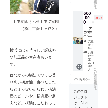
一番豊
富に出
呈しま
ド後に
選
択
富に出
回る時
す。1回
ご住
す
る
回る時
期で
のお食
所、お
500
期で
す。横
事で1枚
届け日
す。横
浜産の
ご利用
,00
時等の
残り3
浜産の
美味し
いただ
調整・
山本泰隆さん＠山本温室園
0
円
美味し
い秋野
けま
確認を
（横浜市保土ヶ谷区）
い秋野
菜を、
す。 ・
・「大
させて
菜を、
私がセ
本は完
ど根性
いただ
私がセ
レク
成次第
ホルモ
きま
レク
ト、
お届け
ン」と2
す。 ・
支援
ト、
セット
しま
号店
2016年
者：
セット
にして
す。お
「ど根
8月オー
0人
横浜には素晴らしい調味料
にして
お届け
楽しみ
性キッ
プン予
お届
お届け
しま
に！ ・
チン」
定の新
け予
や加工品の生産者もいま
しま
す。お
本に掲
でご利
店舗
定：
す。お
楽しみ
載する
用いた
2016
「ど根
す。
年11
楽しみ
に！ ※
お名前
だける
性キッ
こ
月
に！ ※
ファン
につい
ドリン
チン」
の
リ
ファン
ド後に
て、
ク券を
昔ながらの製法でつくる香
（相鉄
タ
ー
ド後に
ご住
ファン
２枚贈
いずみ
ン
詳細を見る
を
り高い胡麻油、食べだした
ご住
所、お
ド終了
呈しま
野線 い
選
択
所、お
届け日
後にご
す。1回
ずみ野
す
らとまらないあられ、横浜
る
届け日
時等の
連絡さ
のお食
駅徒歩1
このプロ
時等の
調整・
せてい
事で1枚
分）の
産のビールや、横浜産の豚
ジェクト
調整・
確認を
ただき
ご利用
オープ
確認を
させて
ます。
いただ
ニング
肉など。横浜にこだわって
は、All-or-
させて
いただ
お名前
けま
レセプ