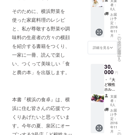
支援
材を90％以
川県外
お届け
者：
＆関東
しま
上使用し、
0人
そのために、横浜野菜を
圏内の
す。お
お届
営業してい
方限
楽しみ
け予
使った家庭料理のレシピ
る。また市
定！／
に！ ※
定：
遠くて
2016
写真は
と、私が尊敬する野菜や調
内生産者と
年11
横浜に
イメー
協力し、農
こ
月
味料の生産者の方々の横顔
は行き
ジで
の
リ
づらい
業体験や料
す。 ・
タ
ー
を紹介する書籍をつくり、
けれ
本に掲
ン
詳細を見る
理教室、主
を
ど、応
載する
選
一家に一冊、読んで楽し
択
催バスツ
援した
お名前
す
る
い！ と
につい
アーなど店
い、つくって美味しい「食
30,
いう方
て、
内外で地産
の声に
000
ファン
と農の本」を出版します。
円
地消の様々
お応え
ド終了
・「大
し、神
後にご
なイベント
ど根性
奈川県
連絡さ
も行なって
ホルモ
外に在
せてい
ン」と2
住、か
いる。
ただき
支援
本書『横浜の食卓』は、横
号店
つ東京
ます。
者：
2016年8月
「ど根
都、茨
お名前
0人
浜に住む皆さんの応援でつ
31日、相鉄
性キッ
城県、
を変更
お届
チン」
栃木
したい
け予
いずみ野線
くりあげたいと思っていま
でご利
県、群
定：
場合は
いずみ野駅
用いた
2016
馬県、
その際
す。今年の夏、泉区にオー
年11
だける
徒歩1分の場
埼玉
にお伝
こ
月
ドリン
県、千
の
プンする2号店「ど根性キッ
えくだ
所に、いず