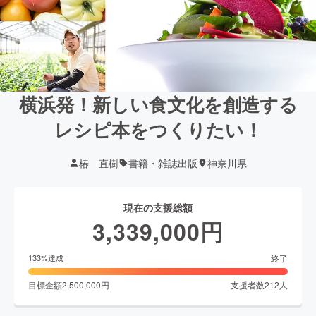
横浜発！新しい食文化を創造する
レシピ本をつくりたい！
椿 直樹
書籍・雑誌出版
神奈川県
現在の支援総額
3,339,000
円
終了
133
%達成
目標金額
2,500,000
円
支援者数
212
人