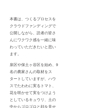
パー
に特別
ティー
ご招待
」にな
しま
りま
す！気
す。横
兼ねな
本書は、つくるプロセスを
浜市外
くお楽
の方の
しみ頂
クラウドファンディングで
場合は
ける会
別途交
にした
公開しながら、読者の皆さ
通費を
いと
んにワクワク感を一緒に味
いただ
思って
きま
おりま
わっていただきたいと思い
す。
す。 ・
ファン
ます。
ド終了
次第、
取材日
泉区や保土ヶ谷区を始め、9
程等を
ご連絡
名の農家さんの取材をス
させて
タートしていますが、ハウ
いただ
きま
スでたわわに実るトマト、
す。
花を咲かせて実をつけよう
としているキュウリ、土の
中からゴロゴロと顔を見せ