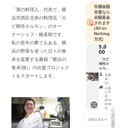
評価され
目標金額
2009年、神
「濱の料理人」代表で、横
未達なら
奈川県で初
全額返金
浜市西区北幸の料理店「大
めて農林水
されます
ど根性ホルモン」のオー
産省「地産
(All-or-
地消の仕事
Nothing
ナーシェフ・椿直樹です。
人」に認定
方式)
私の長年の夢でもある、横
される。
5,0
浜の野菜を使った日々の食
2011年、地
00
円
産地消を次
卓を提案する書籍『横浜の
「大ど
世代に繋げ
根性ホ
食卓(仮)』の出版プロジェク
ルモン
るための取
（横浜
支援
トをスタートします。
り組みを幅
駅西口
者：
徒歩8
広く行うた
0人
分）」
お届
めに起業。
と2号店
け予
2012年2月､
「ど根
定：
性キッ
2016
横浜市西区
年08
チン」
高島町で地
こ
月
でご利
の
リ
産地消居酒
用いた
タ
ー
だける
ン
詳細を見る
屋｢横濱うた
を
ドリン
選
げや ど根性
択
ク券を