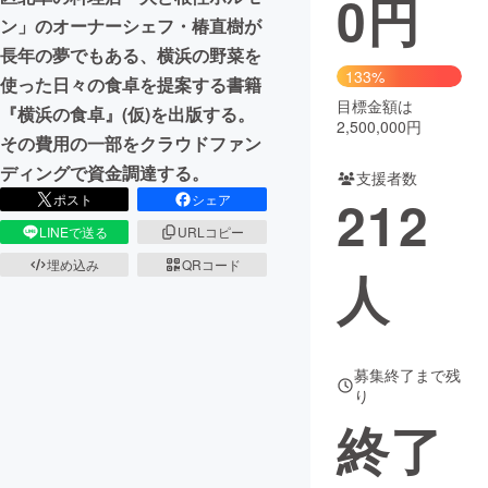
0
円
ン」のオーナーシェフ・椿直樹が
まちづくり・地域活性化
長年の夢でもある、横浜の野菜を
133%
使った日々の食卓を提案する書籍
目標金額は
CAMPFIRE for Social Good
CAMPFIRE Creation
『横浜の食卓』(仮)を出版する。
2,500,000円
CAMPFIREふるさと納税
machi-ya
コミュニティ
その費用の一部をクラウドファン
ディングで資金調達する。
支援者数
212
ポスト
シェア
LINEで送る
URLコピー
埋め込み
QRコード
人
募集終了まで残
り
終了