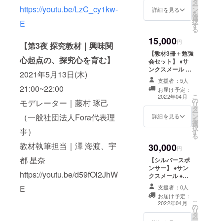
タ
日程｜未定
ー
https://youtu.be/LzC_cy1kw-
ン
（2022年5月頃
詳細を見る
を
選
を予定しており
択
E
す
ます） 開催方法
る
｜オンライン
15,000
（Zoom）
円
【第3夜 探究教材｜興味関
【教材3冊＋勉強
心起点の、探究心を育む】
会セット】 ♦︎サ
ンクスメール ♦︎
2021年5月13日(木)
教材3冊 ♦︎購入い
支援者：5人
ただいた教材を
21:00~22:00
お届け予定：
用いた勉強会へ
こ
2022年04月
の
のご招待 日程｜
モデレーター｜藤村 琢己
リ
タ
未定（2022年5
ー
（一般社団法人Fora代表理
ン
月頃を予定して
詳細を見る
を
選
おります） 開催
択
事）
す
方法｜オンライ
る
ン（Zoom）
教材執筆担当｜澤 海渡、宇
30,000
円
都 星奈
【シルバースポ
ンサー】 ♦︎サン
https://youtu.be/d59fOi2JhW
クスメール ♦︎教
材3冊 ♦︎教材へお
E
支援者：0人
名前を掲載 ※ご
お届け予定：
支援時、備考欄
こ
2022年04月
の
に必ずご希望の
リ
タ
お名前をご記入
ー