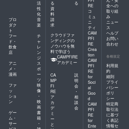
PFI
ん・安
活
る
る
RE
全への
性
資
コ
取り組
化
料
ミュ
み
プロ
音
請
ニ
ニュー
ダク
楽
求
ティ
ス
ト
CAM
ヘルプ
クラウドファ
フー
チ
PFI
お問い
ンディングの
ド・
ャ
RE
合わせ
ノウハウを無
飲食
レ
Crea
料で学ぼう
店
ン
tion
各種規定
CAMPFIRE
ジ
CAM
アカデミー
アニ
ス
利用規
PFI
メ・
ポ
約
RE
漫画
ー
CA
説
細則
for
ツ
MP
明
プライ
Soci
ファ
映
FI
会
バシー
al
ッ
像
RE
・
ポリ
Goo
ショ
・
ア
相
シー
d
ン
映
カ
談
特定商
CAM
画
デ
会
取引法
PFI
ゲー
書
ミ
に基づ
RE
ム・
籍
ー
く表記
for
サー
・
と
情報セ
Ente
ビス
雑