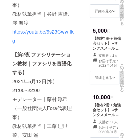
の
リ
事）
タ
ー
ン
詳細を見る
教材執筆担当｜谷野 吉隆、
を
選
択
す
澤 海渡
る
5,000
https://youtu.be/6s23Cwwffk
円
【教材1冊＋勉強
g
会セット】 ♦︎サ
ンクスメール ♦︎
お好きな教材1冊
【第2夜 ファシリテーショ
支援者：2人
♦︎購入いただいた
お届け予定：
ン教材｜ファシリを言語化
教材を用いた勉
こ
2022年04月
の
強会へのご招待
リ
する】
タ
日程｜未定
ー
ン
（2022年5月頃
詳細を見る
を
2021年5月12日(水)
選
を予定しており
択
す
ます） 開催方法
21:00~22:00
る
｜オンライン
10,000
（Zoom）
円
モデレーター｜藤村 琢己
【教材2冊＋勉強
（一般社団法人Fora代表理
会セット】 ♦︎サ
ンクスメール ♦︎
事）
お好きな教材2冊
支援者：6人
♦︎購入いただいた
教材執筆担当｜工藤 理世
お届け予定：
教材を用いた勉
こ
2022年04月
菜、安田 遥
の
強会へのご招待
リ