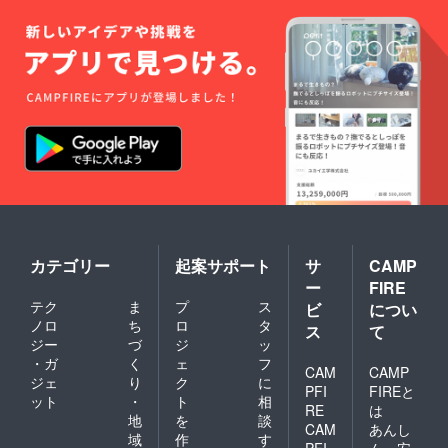
カテゴリー
起案サポート
サ
CAMP
ー
FIRE
テク
ま
プ
ス
ビ
につい
ノロ
ち
ロ
タ
ス
て
ジー
づ
ジ
ッ
・ガ
く
ェ
フ
CAM
CAMP
ジェ
り
ク
に
PFI
FIREと
ット
・
ト
相
RE
は
地
を
談
CAM
あんし
域
作
す