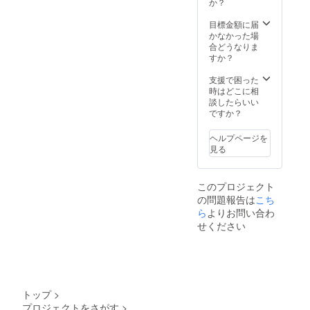
か？
月〜2021年12月
（土日祝も可）
目標金額に届
かなかった場
合どうなりま
すか？
支援で困った
時はどこに相
談したらいい
ですか？
ヘルプページを
見る
このプロジェクト
の問題報告は
こち
ら
よりお問い合わ
せください
トップ
>
プロジェクトをさがす
>