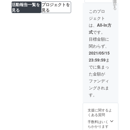
選
の上、決定いた
択
望がない場合、
活動報告一覧を
プロジェクトを
す
します。 基本的
る
お手数ですが備
見る
見る
にはご意向に沿
このプロ
考欄に「掲載希
う形でご協力で
望なし」とご記
ジェクト
きればと思いま
入をお願いいた
すが、法律に反
は、
All-In方
します。 ♦︎支援
するもの、私た
いただいた方、
式
です。
ちが不利益を被
Fora関係者を交
ること、また肉
目標金額に
えた交流会（1
体労働等スキル
回） 日程｜未定
関わらず、
的に困難なこと
（2022年5月頃
等ご期待に添え
2021/05/15
を予定しており
ない事もありま
ます） 開催方法
23:59:59
ま
すことご了承く
｜オンライン
ださい。 ※時間
でに集まっ
（Zoom）
は【5時間まで】
た金額が
を想定していま
す。 ※日程等は
ファンディ
メールにて後日
ングされま
個別にご相談さ
せていただきま
す。
す。 ※現地まで
の移動交通費、
宿泊費は別途支
支援に関するよ
援者様負担でお
くある質問
願いいたしま
手数料はいく
す。 ※有効期
らかかります
限：2021年5