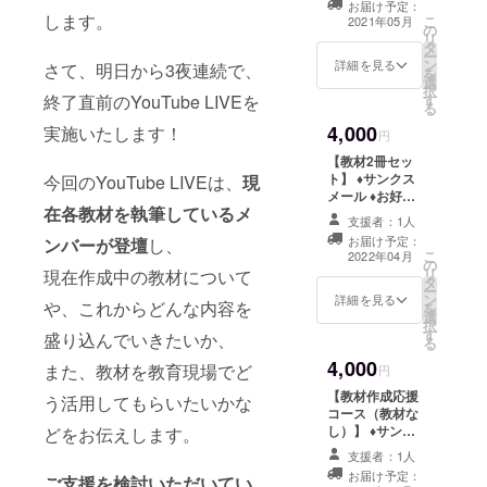
お届け予定：
します。
こ
2021年05月
の
リ
タ
ー
ン
詳細を見る
さて、明日から3夜連続で、
を
選
択
終了直前のYouTube LIVEを
す
る
4,000
実施いたします！
円
【教材2冊セッ
ト】 ♦︎サンクス
今回のYouTube LIVEは、
現
メール ♦︎お好き
在各教材を執筆しているメ
な教材2冊
支援者：1人
お届け予定：
ンバーが登壇
し、
こ
2022年04月
の
リ
現在作成中の教材について
タ
ー
ン
詳細を見る
や、これからどんな内容を
を
選
択
す
盛り込んでいきたいか、
る
4,000
また、教材を教育現場でど
円
【教材作成応援
う活用してもらいたいかな
コース（教材な
し）】 ♦︎サンク
どをお伝えします。
スメール（教材
支援者：1人
作成者からの
お届け予定：
ご支援を検討いただいてい
メッセージ付