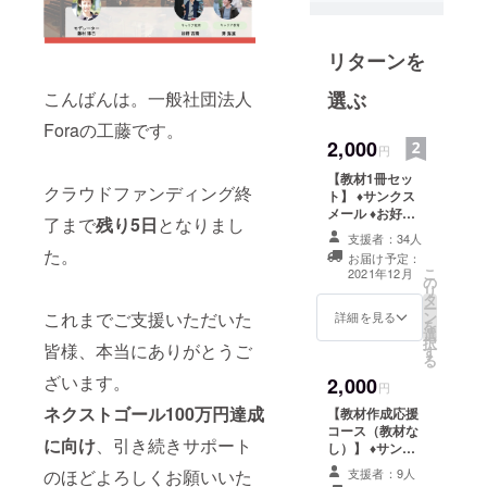
リターンを
こんばんは。一般社団法人
選ぶ
Foraの工藤です。
2,000
円
【教材1冊セッ
クラウドファンディング終
ト】 ♦︎サンクス
メール ♦︎お好き
了まで
残り5日
となりまし
な教材1冊
支援者：34人
た。
お届け予定：
こ
2021年12月
の
リ
タ
ー
これまでご支援いただいた
ン
詳細を見る
を
選
択
皆様、本当にありがとうご
す
る
ざいます。
2,000
円
ネクストゴール100万円達成
【教材作成応援
コース（教材な
に向け
、引き続きサポート
し）】 ♦︎サンク
スメール
のほどよろしくお願いいた
支援者：9人