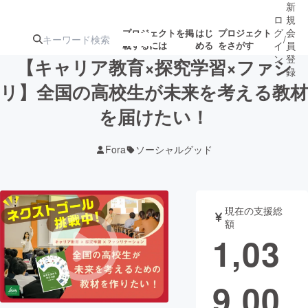
新
ロ
規
グ
会
プロジェクトを掲
はじ
プロジェクト
/
載するには
める
をさがす
イ
員
ン
登
【キャリア教育×探究学習×ファシ
録
リ】全国の高校生が未来を考える教材
を届けたい！
人気のプロ
注目のリ
注目の新着プロ
募集終了が近いプ
もうすぐ公開
ジェクト
ターン
ジェクト
ロジェクト
されます
Fora
ソーシャルグッド
アート・写真
音楽
現在の支援総
テクノロジー・ガジェット
ゲーム・サ
額
1,03
映像・映画
書籍・雑誌
9,00
ビジネス・起業
チャレンジ