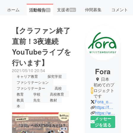
ホーム
支援者
仲間募集
コメント
活動報告
99+
11
【クラファン終了
直前！3夜連続
YouTubeライブを
行います】
Fora
2021/05/10 20:54
キャリア教育
探究学習
日本
ファシリテーション
初めてのプ
ファシリテーター
高校
ロジェクト
教育
学校
高校教育
です
教員
先生
教材
Fora_official
本
https://fora.or.jp/
https://www.facebook.com/fora.org
メッセー
ジを送る