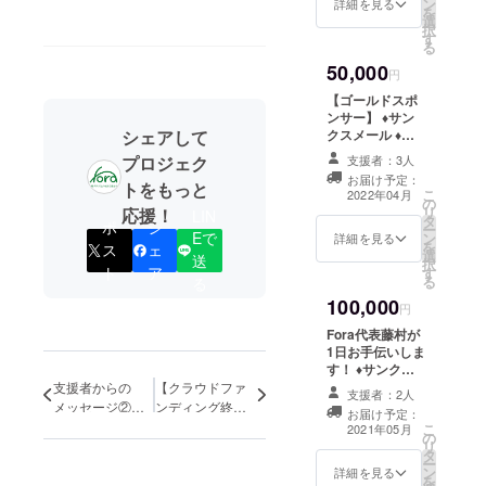
ン
ください。掲載
詳細を見る
を
選
のご希望がない
択
す
場合、お手数で
る
すが備考欄に
50,000
「掲載希望な
円
し」とご記入を
【ゴールドスポ
お願いいたしま
ンサー】 ♦︎サン
す。 ♦︎支援いた
シェアして
クスメール ♦︎教
だいた方、Fora
材3冊 ♦︎教材にお
プロジェク
関係者を交えた
支援者：3人
名前を掲載 ※ご
交流会（1回）
お届け予定：
トをもっと
支援時、備考欄
こ
日程｜未定
2022年04月
の
に必ずご希望の
リ
応援！
（2022年5月頃
LIN
タ
お名前をご記入
ポ
シ
ー
を予定しており
Eで
ン
ください。掲載
詳細を見る
を
ます） 開催方法
ス
ェ
選
のご希望がない
送
択
｜オンライン
ト
ア
す
場合、お手数で
る
（Zoom）
る
すが備考欄に
100,000
「掲載希望な
円
し」とご記入を
Fora代表藤村が
お願いいたしま
1日お手伝いしま
す。 ♦教材に高
す！ ♦︎サンクス
校生への一言コ
メール ♦︎企画に
支援者からの
【クラウドファ
メントを掲載 ※
支援者：2人
限らず、代表が
メッセージ②
ンディング終
ご支援時、備考
お届け予定：
お力になれるこ
太田剛さん
了！】ご報告と
こ
欄に必ずご希望
2021年05月
の
とをお手伝いし
お礼
リ
の一言コメント
タ
ます！ ※ご協力
ー
をご記入くださ
ン
内容は後日相談
詳細を見る
を
い。掲載のご希