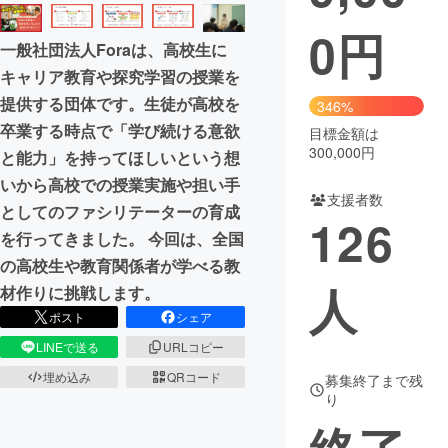
0
円
まちづくり・地域活性化
一般社団法人Foraは、高校生に
キャリア教育や探究学習の授業を
CAMPFIRE for Social Good
CAMPFIRE Creation
提供する団体です。生徒が高校を
346%
CAMPFIREふるさと納税
machi-ya
コミュニティ
卒業する時点で「学び続ける意欲
目標金額は
300,000円
と能力」を持ってほしいという想
いから高校での授業実施や担い手
支援者数
としてのファシリテーターの育成
126
を行ってきました。 今回は、全国
の高校生や教育関係者が学べる教
人
材作りに挑戦します。
ポスト
シェア
LINEで送る
URLコピー
埋め込み
QRコード
募集終了まで残
り