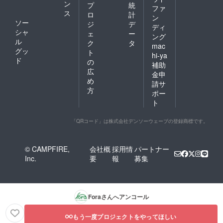
ン
プ
統
ファ
ス
ロ
計
ン
ソー
ジ
デ
ディ
シャ
ェ
ー
ング
ル
ク
タ
mac
グッ
ト
hi-ya
ド
の
補助
広
金申
め
請サ
方
ポー
ト
「QRコード」は株式会社デンソーウェーブの登録商標です。
© CAMPFIRE,
会社概
採用情
パートナー
Inc.
要
報
募集
Fora
さんへアンコール
もう一度プロジェクトをやってほしい