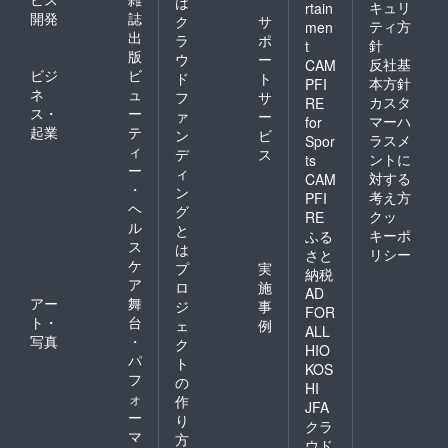
は
キュリ
rtain
開発
誌
ク
サ
ティ方
men
出
ラ
ポ
針
t
版
ウ
ー
反社基
CAM
ビジ
ビ
ド
ト
本方針
PFI
ネ
ュ
フ
サ
カスタ
RE
ス・
ー
ァ
ー
マーハ
for
起業
テ
ン
ビ
ラスメ
Spor
ィ
デ
ス
ントに
ts
ー
ィ
対する
CAM
・
ン
考え方
PFI
ヘ
グ
クッ
RE
ル
と
キーポ
ふる
ス
は
リシー
さと
ケ
プ
実
納税
ア
ロ
施
AD
アー
舞
ジ
事
FOR
ト・
台
ェ
例
ALL
写真
・
ク
HIO
パ
ト
KOS
フ
の
HI
ォ
作
JFA
ー
り
クラ
マ
方
ウド