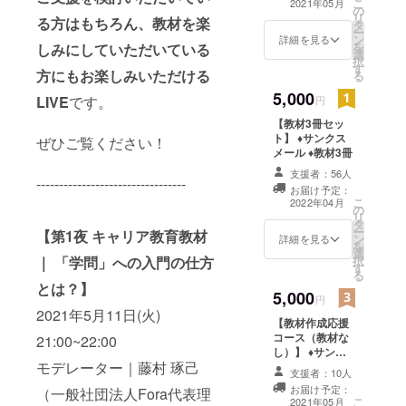
こ
2021年05月
の
き）
リ
る方はもちろん、教材を楽
タ
ー
ン
詳細を見る
を
しみにしていただいている
選
択
す
方にもお楽しみいただける
る
5,000
LIVE
です。
円
【教材3冊セッ
ト】 ♦︎サンクス
ぜひご覧ください！
メール ♦︎教材3冊
支援者：56人
---------------------------------
お届け予定：
こ
2022年04月
の
リ
タ
ー
【第1夜 キャリア教育教材
ン
詳細を見る
を
選
｜ 「学問」への入門の仕方
択
す
る
とは？】
5,000
円
2021年5月11日(火)
【教材作成応援
コース（教材な
21:00~22:00
し）】 ♦︎サンク
モデレーター｜藤村 琢己
スメール（教材
支援者：10人
作成者からの動
お届け予定：
（一般社団法人Fora代表理
画でのお礼）
こ
2021年05月