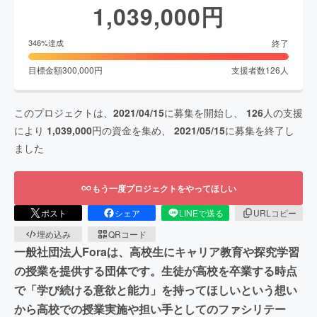
1,039,000
円
終了
346
%達成
目標金額
300,000
円
支援者数
126
人
このプロジェクトは、
2021/04/15
に募集を開始し、
126
人の支援
により
1,039,000
円の資金を集め、
2021/05/15
に募集を終了し
ました
もう一度プロジェクトをやってほしい
ポスト
シェア
LINEで送る
URLコピー
埋め込み
QRコード
一般社団法人Foraは、高校生にキャリア教育や探究学習
の授業を提供する団体です。生徒が高校を卒業する時点
で「学び続ける意欲と能力」を持ってほしいという想い
から高校での授業実施や担い手としてのファシリテー