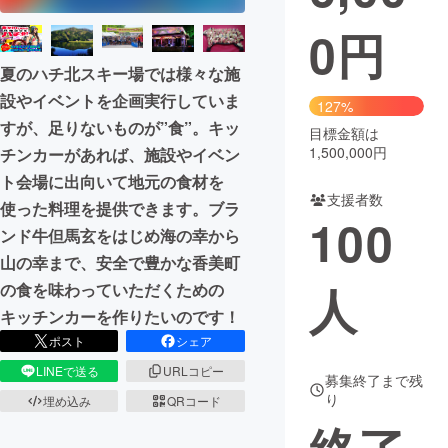
0
円
まちづくり・地域活性化
夏のハチ北スキー場では様々な施
設やイベントを企画実行していま
CAMPFIRE for Social Good
CAMPFIRE Creation
127%
すが、足りないものが”食”。キッ
CAMPFIREふるさと納税
machi-ya
コミュニティ
目標金額は
1,500,000円
チンカーがあれば、施設やイベン
ト会場に出向いて地元の食材を
支援者数
使った料理を提供できます。ブラ
100
ンド牛但馬玄をはじめ海の幸から
山の幸まで、安全で豊かな香美町
人
の食を味わっていただくための
キッチンカーを作りたいのです！
ポスト
シェア
LINEで送る
URLコピー
募集終了まで残
り
埋め込み
QRコード