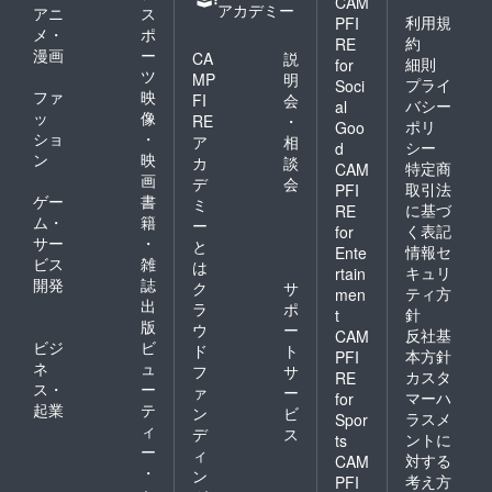
CAM
アカデミー
アニ
ス
利用規
PFI
メ・
ポ
約
RE
漫画
ー
CA
説
細則
for
ツ
MP
明
プライ
Soci
ファ
映
FI
会
バシー
al
ッ
像
RE
・
ポリ
Goo
ショ
・
ア
相
シー
d
ン
映
カ
談
特定商
CAM
画
デ
会
取引法
PFI
ゲー
書
ミ
に基づ
RE
ム・
籍
ー
く表記
for
サー
・
と
情報セ
Ente
ビス
雑
は
キュリ
rtain
開発
誌
ク
サ
ティ方
men
出
ラ
ポ
針
t
版
ウ
ー
反社基
CAM
ビジ
ビ
ド
ト
本方針
PFI
ネ
ュ
フ
サ
カスタ
RE
ス・
ー
ァ
ー
マーハ
for
起業
テ
ン
ビ
ラスメ
Spor
ィ
デ
ス
ントに
ts
ー
ィ
対する
CAM
・
ン
考え方
PFI