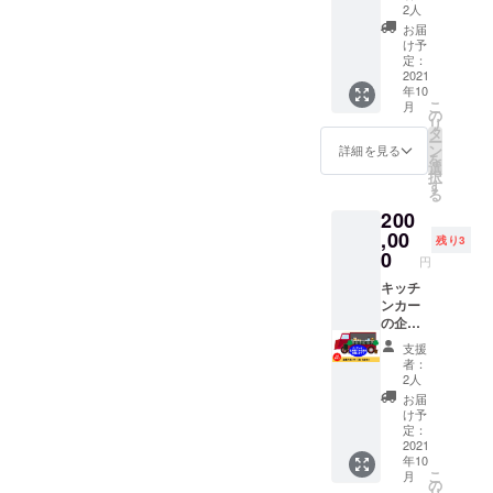
※掲載内
なれる
打合せ
庫県美
2人
容は
権利で
させて
方郡香
お届
メール
す。
いただ
美町村
け予
にて打
キッチ
きま
定：
岡区村
合せさ
ンカー
2021
す。 ※
岡区大
年10
せてい
の右側
現地ま
糠32-1
こ
月
ただき
面にお
でのガ
の
リ
ます。
名前を
ソリン
タ
ー
掲載さ
代は別
ン
詳細を見る
を
せてい
途必要
選
択
ただき
となり
す
る
ます。
ます。
200
あなた
※有効期
の企業
,00
限は
残り3
のお名
2021年
0
円
前をPR
10月〜
できま
キッチ
2022年
す。 10
ンカー
9月末ま
社限定
の企業
でで
になり
スポン
す。
支援
ます。
サーに
者：
※掲載内
なれる
2人
容は
権利で
お届
メール
す。
け予
にて打
キッチ
定：
合せさ
ンカー
2021
年10
せてい
の左側
こ
月
ただき
面に右
の