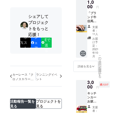
1,0
『但馬牛
00
円
キッチン
「ブラ
カー』で提
シェアして
ンド牛
供したいと
但馬玄
プロジェク
考えていま
とハチ
支援
トをもっと
北自慢
す。ストレ
者：
の地元
応援！
11人
LIN
スのないと
ポ
シ
食材を
お届
Eで
ても健康な
味わえ
け予
ス
ェ
送
る、
定：
牛の但馬玄
ト
ア
キッチ
2021
る
は旨いだけ
年10
ンカ―
こ
月
を作り
てなく、ヘ
の
リ
た
タ
ルシーな牛
ー
い！」
ン
詳細を見る
を
肉です。是
をただ
選
択
ただ応
す
非とも多く
カーレース『ク
ランニングイベ
る
援した
ロノスカラーテ
ント
の方にこの
3,0
い人向
インハチ北』
残り37
但馬玄を食
けのリ
00
円
ターン
べて頂きた
キッチ
です。
く宜しくお
ンカー
ハチ北
活動報告一覧を
プロジェクトを
お披露
観光協
願い致しま
目会に
会代表
見る
見る
支援
す。
参加で
理事 田
者：