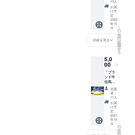
きる権
丸明人
13人
利で
より心
お届
す。 ※1
を込め
け予
支援に
た御礼
定：
つき1名
2022
のメー
年10
様がご
ルをお
こ
月
参加い
送りさ
の
リ
ただけ
せてい
タ
ー
ます。
ただき
ン
詳細を見る
を
複数名
ます。
選
択
で参加
す
る
希望の
5,0
場合は
人数分
00
円
のご支
「ブラ
援をお
ンド牛
願いい
但馬玄
たしま
とハチ
す。 ※
支援
北自慢
日時な
者：
の地元
ど詳細
11人
食材を
はメー
お届
味わえ
ルにて
け予
る、
連絡さ
定：
キッチ
2021
せてい
年10
ンカ―
ただき
こ
月
を作り
ます。
の
リ
た
※お披露
タ
ー
い！」