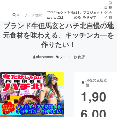
新
ロ
規
グ
会
プロジェクトを掲
はじ
プロジェクト
/
載するには
める
をさがす
イ
員
ン
登
ブランド牛但馬玄とハチ北自慢の地
録
元食材を味わえる、キッチンカ―を
作りたい！
人気のプロ
注目のリ
注目の新着プロ
募集終了が近いプ
もうすぐ公開
ジェクト
ターン
ジェクト
ロジェクト
されます
akitotamaru
フード・飲食店
アート・写真
音楽
現在の支援総
テクノロジー・ガジェット
ゲーム・サ
額
1,90
映像・映画
書籍・雑誌
6,00
ビジネス・起業
チャレンジ