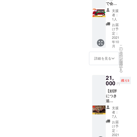
で会い
お名前
に行き
をPRで
支援
ます。
きま
者：
イベン
す。 ※
1人
トなど
掲載内
お届
におす
容は
け予
すめで
メール
定：
す。 関
2021
にて打
年10
西限定
合せさ
こ
月
で先着5
せてい
の
リ
名様に
ただき
タ
ー
なって
ます。
ン
詳細を見る
を
いま
選
択
す。 ※
す
る
日程・
21,
場所は
残り3
メール
000
円
にて打
【好評
合せさ
につき
せてい
追
ただき
加！！
ます。
支援
】 「ク
※食事
者：
ラウド
代・
7人
ファン
キッチ
お届
ディン
ンカー
け予
グオリ
の現地
定：
ジナル
2021
までの