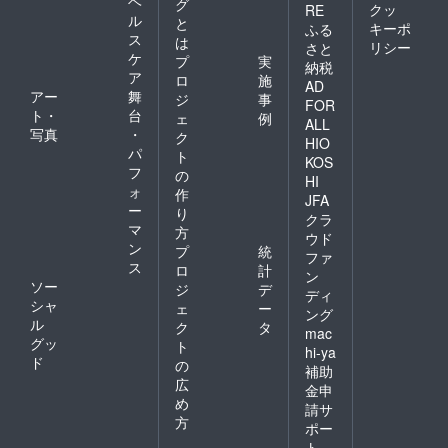
ヘ
グ
クッ
RE
ル
と
キーポ
ふる
ス
は
リシー
さと
ケ
プ
実
納税
ア
ロ
施
AD
アー
舞
ジ
事
FOR
ト・
台
ェ
例
ALL
写真
・
ク
HIO
パ
ト
KOS
フ
の
HI
ォ
作
JFA
ー
り
クラ
マ
方
ウド
ン
プ
統
ファ
ス
ロ
計
ン
ソー
ジ
デ
ディ
シャ
ェ
ー
ング
ル
ク
タ
mac
グッ
ト
hi-ya
ド
の
補助
広
金申
め
請サ
方
ポー
ト