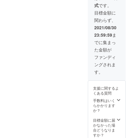
たしま
式
です。
す。
10セッ
目標金額に
ト限定
関わらず、
です。
売り切
2021/08/30
れた場
23:59:59
ま
合、
21000
でに集まっ
円で追
た金額が
加致し
ます。
ファンディ
※1セッ
ングされま
トで1名
様分の
す。
食べ比
べセッ
トとな
支援に関するよ
りま
くある質問
す。 ※
日程は
手数料はいく
メール
らかかります
にて打
か？
合せさ
せてい
目標金額に届
ただき
かなかった場
ます。
合どうなりま
※有効期
すか？