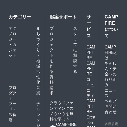
カテゴリー
起案サポート
サ
CAMP
ー
FIRE
テク
ま
プ
ス
ビ
につい
ノロ
ち
ロ
タ
ス
て
ジー
づ
ジ
ッ
・ガ
く
ェ
フ
CAM
CAMP
ジェ
り
ク
に
PFI
FIREと
ット
・
ト
相
RE
は
地
を
談
CAM
あんし
域
作
す
PFI
ん・安
活
る
る
RE
全への
性
資
コ
取り組
化
料
ミュ
み
プロ
音
請
ニ
ニュー
ダク
楽
求
ティ
ス
ト
CAM
ヘルプ
クラウドファ
フー
チ
PFI
お問い
ンディングの
ド・
ャ
RE
合わせ
ノウハウを無
飲食
レ
Crea
料で学ぼう
店
ン
tion
各種規定
CAMPFIRE
ジ