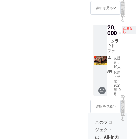
リ
ます。
側より
タ
ー
大きめ
ン
詳細を見る
を
にお名
選
択
前を掲
す
る
載させ
20,
ていた
在庫な
だきま
000
し
円
す。 あ
「クラ
なたの
ウド
企業の
ファン
お名前
ディン
をPRで
支援
グオリ
きま
者：
ジナル
す。 5
10人
但馬牛
社限定
お届
７２部
になり
け予
位食べ
ます。
定：
比べ
2021
※掲載内
年10
セッ
容は
こ
月
ト」で
メール
の
リ
す。 当
にて打
タ
ー
日はハ
合せさ
ン
詳細を見る
を
チ北観
せてい
選
択
光協会
ただき
す
る
代表理
ます。
このプロ
事 田丸
ジェクト
明人が
接客い
は、
All-In方