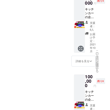
残り4
たしま
000
メール
円
す。 食
にて打
キッチ
べ比べ
合せさ
ンカー
セット
せてい
の企業
はお渡
ただき
スポン
し商品
ます。
支援
サーに
になり
※有効期
者：
なれる
ます。
限は
6人
権利で
説明、
2021年
お届
す。
調理等
10月〜
け予
キッチ
が必要
定：
2022年
ンカー
2021
であれ
9月末ま
年10
のうし
ばメー
でで
こ
月
ろにお
ルにて
の
す。 ※
リ
名前を
お伺い
タ
会場ま
ー
掲載さ
いたし
ン
での交
詳細を見る
を
せてい
ます。
選
通費は
択
ただき
関西限
す
別途必
る
ます。
定で先
要で
100
あなた
着5名様
す。 ※
の企業
,00
になっ
会場は
残り8
のお名
ていま
0
こちら
円
前をPR
す。 ※
になり
できま
キッチ
日程・
ます。
す。 10
ンカー
場所等
村岡
社限定
の企業
の詳細
ファー
になり
スポン
はメー
ムガー
支援
ます。
サーに
ルにて
デン 兵
者：