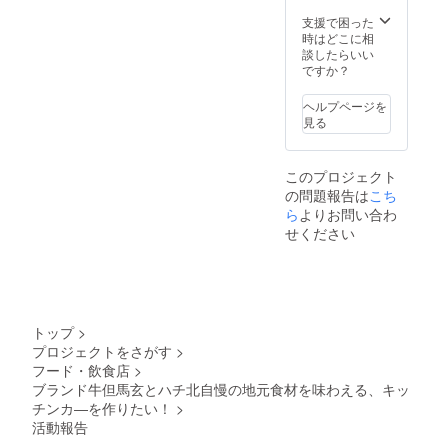
限は
2021年
支援で困った
10月〜
時はどこに相
2022年
談したらいい
9月末ま
ですか？
でで
す。 ※
ヘルプページを
会場ま
見る
での交
通費は
別途必
このプロジェクト
要で
の問題報告は
こち
す。 ※
会場は
ら
よりお問い合わ
こちら
せください
になり
ます。
村岡
ファー
ムガー
デン 兵
トップ
>
庫県美
プロジェクトをさがす
>
方郡香
フード・飲食店
>
美町村
岡区村
ブランド牛但馬玄とハチ北自慢の地元食材を味わえる、キッ
岡区大
チンカ―を作りたい！
>
糠32-1
活動報告