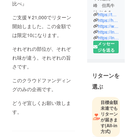
比べ』
峰 但馬牛
(たじまきゅ
https://tajima-garden.jp
ご支援￥21,000でリターン
う)その中で
https://hachikita.jp
もさらに特
開始しました。この金額で
https://www.instagram.com/akito.tamaru0077/
https://instagram.com/tajima.garden/
別な上田畜
は限定10になります。
https://instagram.com/hachikita.view/
産の『但馬
メッセー
玄(たじまぐ
それぞれの部位が、それぞ
ジを送る
ろ)』ブラン
れ味が違う。それぞれの旨
ドの美味し
さ、良さを
さです。
多くの方に
リターンを
リーズナブ
このクラウドファンディン
選ぶ
ルにお届け
グのみの企画です。
したい｡その
ための方法
目標金額
どうぞ宜しくお願い致しま
がイベント
未達でも
す。
会場に出向
リターン
が届きま
き、但馬牛
す
(All-in
料理人 石
方式)
原料理長の