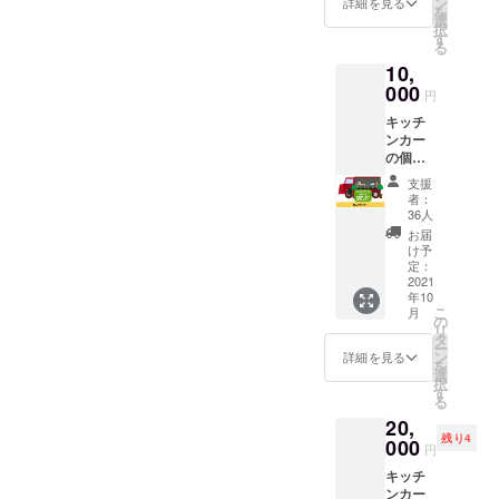
目会で
ン
詳細を見る
を
をただ
の食事
選
択
ただ応
代・会
す
る
援した
場まで
10,
い人向
の交通
けのリ
000
費は別
円
ターン
途必要
キッチ
です。
となり
ンカー
ハチ北
ます。
の個人
観光協
※会場は
スポン
会代表
こちら
支援
サーに
理事 田
になり
者：
なれる
丸明人
ます。
36人
権利で
より心
村岡
お届
す。
を込め
ファー
け予
キッチ
たお礼
定：
ムガー
ンカー
2021
のお手
デン 兵
年10
のパネ
紙をお
庫県美
こ
月
ルの支
送りさ
の
方郡香
リ
援者一
せてい
タ
美町村
ー
覧にあ
ただき
ン
岡区村
詳細を見る
を
なたの
ます。
選
岡区大
択
お名前
※送料込
す
糠32-1
る
を掲載
みのお
20,
させて
値段で
残り4
いただ
000
す。
円
きま
キッチ
す。 あ
ンカー
なたの