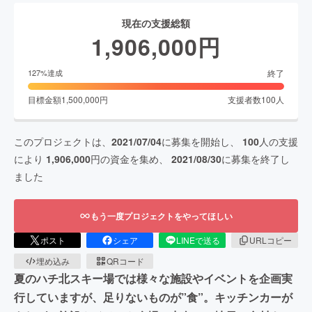
現在の支援総額
1,906,000
円
終了
127
%達成
目標金額
1,500,000
円
支援者数
100
人
このプロジェクトは、
2021/07/04
に募集を開始し、
100
人の支援
により
1,906,000
円の資金を集め、
2021/08/30
に募集を終了し
ました
もう一度プロジェクトをやってほしい
ポスト
シェア
LINEで送る
URLコピー
埋め込み
QRコード
夏のハチ北スキー場では様々な施設やイベントを企画実
行していますが、足りないものが”食”。キッチンカーが