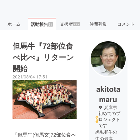
ホーム
支援者
仲間募集
コメント
活動報告
99+
31
但馬牛『72部位食
べ比べ』リターン
開始
2021/08/04 17:51
akitota
maru
兵庫県
初めてのプ
ロジェクト
です
黒毛和牛の
『但馬牛(但馬玄)72部位食べ
中の最高