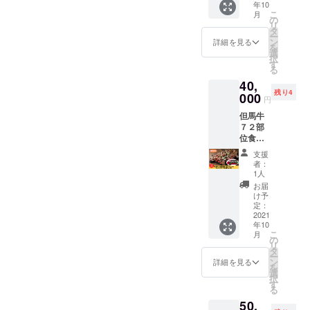
年10
但馬牛
ガソリ
こ
月
７２部
ン代は
の
リ
位食べ
別途必
タ
ー
比べ
要とな
ン
詳細を見る
を
セッ
りま
選
択
ト」で
す。 ※
す
る
す。 当
有効期
40,
日はハ
限は
残り4
チ北観
000
2021年
円
光協会
10月〜
但馬牛
代表理
2022年
７２部
事 田丸
9月末ま
位食べ
明人が
でで
比べ
接客い
す。
支援
セット
たしま
者：
をキッ
す。
1人
チン
10セッ
お届
カーで
ト限定
け予
お届け
です。
定：
しま
2021
※1セッ
年10
す。 当
トで1名
こ
月
日はハ
様分の
の
リ
チ北観
食べ比
タ
ー
光協会
べセッ
ン
詳細を見る
を
代表理
トとな
選
択
事 田丸
りま
す
る
明人が
す。 ※
50,
接客い
日程は