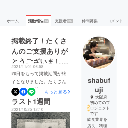
ホーム
支援者
仲間募集
コメント
活動報告
99+
10
掲載終了！たくさ
んのご支援ありが
とうございまし
2021/11/01 06:58
た。
昨日をもって掲載期間が終
shabuf
了となりました。たくさん
uji
の方にご支援いただき、目
もっと見る
標額を大幅に上回る事がで
大阪府
ラスト1週間
初めてのプ
き大変嬉しく思います！ご
ロジェクト
2021/10/25 12:10
支援いただいた方へのリ
です
飲食業界を
ターンは順次送らせていた
店長、料理