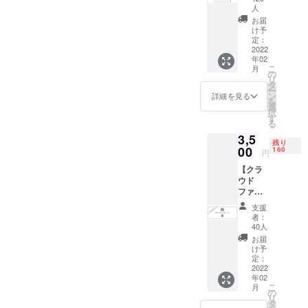
追加分
人
は受注
お届
生産と
け予
し受付
定：
2022
開始致
年02
しまし
こ
月
た！
の
リ
【クラ
タ
ー
ウド
ン
詳細を見る
を
ファン
選
択
ディン
す
る
グ限
3,5
定】
残り
00
しゃぶ
160
円
しゃぶ
【クラ
藤オリ
ウド
ジナルT
ファン
シャツ
ディン
サイズ
支援
グ限
はM・
者：
定】
L・LLか
40人
しゃぶ
らご選
お届
しゃぶ
択下さ
け予
藤オリ
定：
いま
ジナル
2022
せ。 ※
年02
フェイ
デザイ
こ
月
スタオ
の
ンは変
リ
ル
タ
更にな