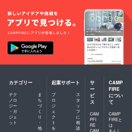
カテゴリー
起案サポート
サ
CAMP
ー
FIRE
テク
ま
プ
ス
ビ
につい
ノロ
ち
ロ
タ
ス
て
ジー
づ
ジ
ッ
・ガ
く
ェ
フ
CAM
CAMP
ジェ
り
ク
に
PFI
FIREと
ット
・
ト
相
RE
は
地
を
談
CAM
あんし