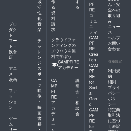
域
作
す
PFI
ん・安
活
る
る
RE
全への
性
資
コ
取り組
化
料
ミュ
み
プロ
音
請
ニ
ニュー
ダク
楽
求
ティ
ス
ト
CAM
ヘルプ
クラウドファ
フー
チ
PFI
お問い
ンディングの
ド・
ャ
RE
合わせ
ノウハウを無
飲食
レ
Crea
料で学ぼう
店
ン
tion
各種規定
CAMPFIRE
ジ
CAM
アカデミー
アニ
ス
利用規
PFI
メ・
ポ
約
RE
漫画
ー
CA
説
細則
for
ツ
MP
明
プライ
Soci
ファ
映
FI
会
バシー
al
ッ
像
RE
・
ポリ
Goo
ショ
・
ア
相
シー
d
ン
映
カ
談
特定商
CAM
画
デ
会
取引法
PFI
ゲー
書
ミ
に基づ
RE
ム・
籍
ー
く表記
for
サー
・
と