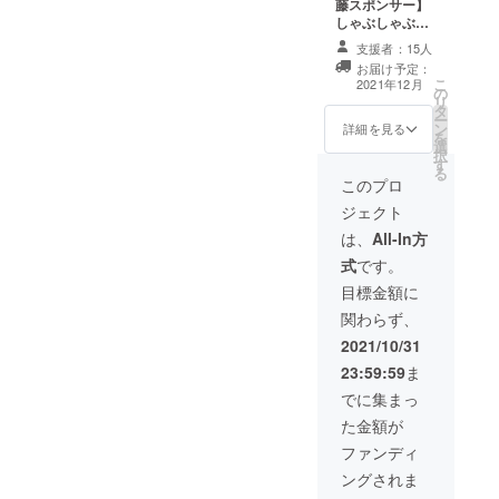
藤スポンサー】
しゃぶしゃぶ
藤、新店舗内壁
支援者：15人
にご支援頂いた
お届け予定：
方のネームプ
こ
2021年12月
の
レートを店舗が
リ
タ
続く限り掲載さ
ー
ン
せて頂きます。
詳細を見る
を
選
サイズ：縦
択
す
50mm×横
る
150mm （予
このプロ
定） （ネームに
ジェクト
関しては後日
メールにてお伺
は、
All-In方
い致します。15
式
です。
文字以内）
目標金額に
関わらず、
2021/10/31
23:59:59
ま
でに集まっ
た金額が
ファンディ
ングされま