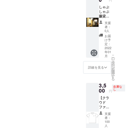
字かな
サイズ：縦
しゃぶ
2〜3文
50mm×横
しゃぶ
字、ア
150mm （予
藤貸切
ルファ
定） （ネームに
プラン
ベット
関しては後日
支援
しゃぶ
最大10
メールにてお伺
者：
しゃぶ
文字ま
い致します。15
0人
藤を最
でとさ
文字以内）
お届
大20名
せて頂
け予
様で貸
きま
定：
切にて
2022
す。
年01
ご堪能
（対応
こ
月
頂ける
できな
の
リ
プラン
い場合
タ
ー
です。
がござ
ン
詳細を見る
を
お日に
いま
選
択
ちは約
す） ※
す
る
1ヶ月間
銅鍋は
3,5
までに
お持ち
在庫な
店主と
00
帰り頂
し
円
要相
くこと
【クラ
談。※有
も可能
ウド
効期限
です
ファン
は2022
が、お
ディン
年1月〜
持ち帰
支援
グ限
2022年
り頂い
者：
定】
6月末日
た時点
100
しゃぶ
までで
人
でキー