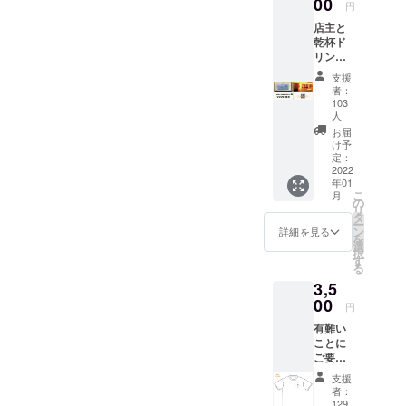
00
円
なあなとしみじみ…してる
店主と
乾杯ド
時ではないですね。いろい
リンク1
杯券
ろな思いが詰まっていく度
支援
記念
者：
にお店が広い空間に感じて
チェキ
103
付き 利
人
くるもの、このお店も自分
用可能
お届
期間：
け予
にとって、お客様にとって
2022年
定：
2022
1月〜
そういった空間になってく
年01
2022年
こ
月
れれば嬉しいです。
6月末日
の
リ
※メール
タ
ー
もしく
ン
詳細を見る
を
は郵送
選
択
にて送
す
る
付させ
3,5
て頂き
00
ます。
円
有難い
ことに
ご要望
を頂き
支援
ました
者：
ので、
129