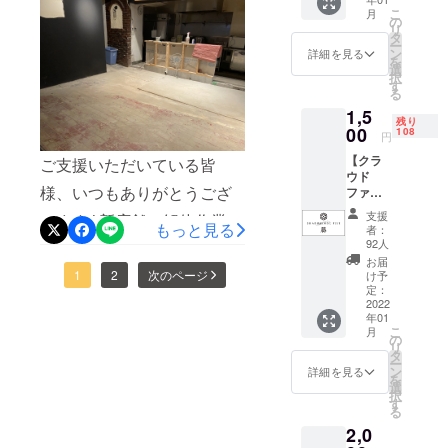
スイーツや寿司でも瞬間冷
と信楽をあとにしました、
※メール
ています。今片付け作業を
こ
月
もしく
の
凍できる時代。食品プリン
どこで使われているか新店
リ
しながら早くこういった事
は郵送
タ
ー
にてド
ン
タなんかももはや普通のプ
詳細を見る
舗ができた際は探してみて
を終わらせ、風向きを変え
を
リンク
選
択
リンターと変わりはしない
券をお
ください♪
す
て新店舗づくりに励もうと
る
送り致
質は衰え、人件費ばかりが
1,5
しま
闘志を燃やしてます。そん
残り
す。
00
108
円
上がる業界で、そういった
な中、今回のプロジェクト
【クラ
ご支援いただいている皆
技術をどうチョイスするか
もラスト1週間を切りまし
ウド
様、いつもありがとうござ
ファン
のセンスが問われる時代に
た。何卒、最後までご協力
ディン
支援
います♪新店舗の解体作業が
なってきたと実感。変わっ
グ限
もっと見る
よろしくお願いします！！
者：
定】
92人
始まりあっという間に何も
てゆくもの、守るべきもの
しゃぶ
お届
しゃぶ
なくなってしまいまし
1
2
次のページ
け予
俺、しっかりせえ！とふん
藤オリ
定：
た…。無くなってしまった
ジナル
2022
どし締め直しです
年01
ステッ
ら、こんな狭かったんだと
こ
月
カー ※
の
リ
デザイ
タ
毎回感じます。ここから新
ー
ンは変
ン
詳細を見る
を
更にな
しいお店が出来上がり、新
選
択
る可能
す
る
たなたくさんのいくつもの
性がご
2,0
ざいま
ドラマが生まれてくるんだ
す