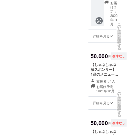
しゃぶ
す。
プやそ
お届
藤オリ
（ご購
け予
の銅鍋
ジナルT
定：
入の際
でのご
2022
シャツ
に希望
提供は
年01
サイズ
日時の
終了と
こ
月
はM・
の
ある場
させて
リ
L・LLか
タ
合は備
頂きま
ー
らご選
ン
考欄に
詳細を見る
す
を
択下さ
選
ご記入
択
いま
す
お願い
る
せ。 ※
致しま
50,000
デザイ
す。）
円
在庫なし
ンは変
【しゃぶしゃぶ
更にな
藤スポンサー】
る場合
1品のメニュー命
がござ
名権（1年間）
いま
支援者：1人
しゃぶしゃぶ藤
す。
お届け予定：
のメニュー表に1
こ
2021年12月
の
年間、お考え頂
リ
タ
いたメニュー名
ー
ン
を掲載させて頂
詳細を見る
を
選
きます。 ※文言
択
す
によっては店主
る
が変更をお願い
50,000
する可能性がご
円
在庫なし
ざいます。
【しゃぶしゃぶ