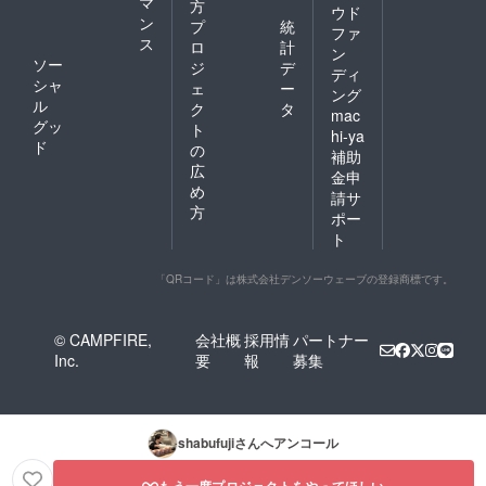
マ
方
ウド
ン
プ
統
ファ
ス
ロ
計
ン
ソー
ジ
デ
ディ
シャ
ェ
ー
ング
ル
ク
タ
mac
グッ
ト
hi-ya
ド
の
補助
広
金申
め
請サ
方
ポー
ト
「QRコード」は株式会社デンソーウェーブの登録商標です。
© CAMPFIRE,
会社概
採用情
パートナー
Inc.
要
報
募集
shabufuji
さんへアンコール