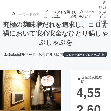
新
ロ
規
グ
会
プロジェクトを掲
はじ
プロジェクト
/
載するには
める
をさがす
イ
員
ン
登
究極の麹味噌だれを追求し、コロナ
録
禍において安心安全なひとり鍋しゃ
ぶしゃぶを
人気のプロ
注目のリ
注目の新着プロ
募集終了が近いプ
もうすぐ公開
ジェクト
ターン
ジェクト
ロジェクト
されます
shabufuji
フード・飲食店
大阪府
コロナサポートプログラム対象
アート・写真
音楽
現在の支援総
テクノロジー・ガジェット
ゲーム・サ
額
4,55
映像・映画
書籍・雑誌
2,60
ビジネス・起業
チャレンジ