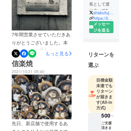
だきますのでしばらくお待
長として渡
ちください。なお、レセプ
り歩いて30
shabufuji1113
年近く。7年
ションでご支援いただいた
https://linktr.ee/shabushabufuji
前に独立し
メッセー
方は12月11日、12日を予定
しゃぶしゃ
ジを送る
しております。どちらかの
7年間営業させていただきあ
ぶ藤をオー
日程でご指定はいただけま
りがとうございました。本
プン。
趣味は食べ
せんので出来る限り早めに
当はきっちり告知をし、綺
もっと見る
リターンを
飲み歩きに
お知らせさせていただきま
麗に閉店させていただきた
信楽焼
旅行に映画
選ぶ
す。ご支援いただいた皆
かったのですが家主トラブ
観賞。
2021/10/21 08:40
様、本当にありがとうござ
ルに巻き込まれこんな形で7
目標金額
とにかくひ
いました。
年を終えてしまうことが非
未達でも
たむき、
リターン
常に悔やまれます。現店舗
真っ直ぐ
が届きま
はオープン当初から家主、
に、ひとの
す
(All-in
心の琴線に
方式)
管理会社関連でのトラブル
触れる生き
500
が続いたので、1年前からこ
円
方を！を
先日、新店舗で使用するあ
ご支援
の日を綺麗に終わらせよう
モットーと
頂きま