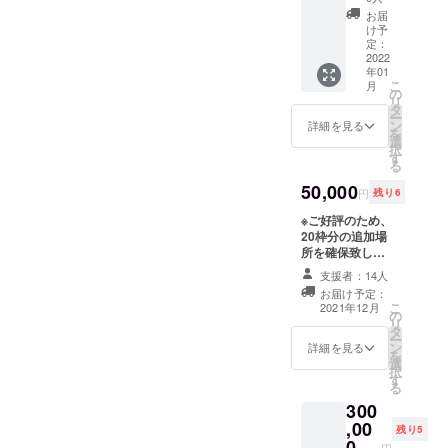
トにお
のみ使
お届
客様の
用可能
け予
名前入
です
定：
れ世界
2022
年01
に一つ
こ
月
だけの
の
リ
銅鍋を
タ
ー
作成致
ン
詳細を見る
を
しま
選
択
す。 ご
す
る
来店時
に専用
50,000
円
残り6
の銅鍋
でご提
※ご好評のため、
供させ
20枠分の追加場
て頂き
所を確保致しま
ます。
した‼︎ 皆様本当
支援者：14人
※手彫り
にありがとうご
お届け予定：
のため
ざいます。
こ
2021年12月
彫刻可
の
【しゃぶしゃぶ
リ
能文字
タ
藤スポンサー】
ー
に限り
ン
しゃぶしゃぶ
詳細を見る
を
がござ
選
藤、新店舗内壁
択
いま
す
にご支援頂いた
る
す。 ※
方のネームプ
300
彫刻可
レートを店舗が
,00
能文字
続く限り掲載さ
残り5
数は漢
0
せて頂きます。
円