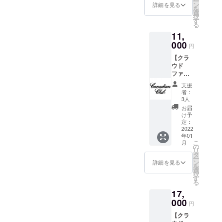
ー
（340m
ン
る場合
詳細を見る
を
m×850
選
がござ
択
mmサ
す
いま
る
イズ予
す。
11,
定） ※
デザイ
000
円
ンは変
【クラ
更にな
ウド
る場合
ファン
がござ
ディン
いま
支援
グ限
す。
者：
定】
3人
しゃぶ
お届
藤店主
け予
いつも
定：
のウイ
2022
年01
スキー
こ
月
ボトル
の
リ
キープ
タ
ー
権 しゃ
ン
詳細を見る
を
ぶ藤店
選
択
主が愛
す
る
飲す
17,
る、カ
ナディ
000
円
アンク
【クラ
ラブを