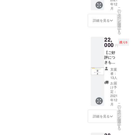
です
年12
店舗プ
こ
月
レオー
の
リ
プン期
タ
ー
間に特
ン
詳細を見る
を
別にご
選
択
招待さ
す
る
せて頂
22,
きま
残り5
す。 ※
000
円
日程詳
【ご好
細は
評につ
メール
きもう1
にてお
日追加
送り致
支援
させて
しま
者：
頂きま
す。
13人
す】
お届
しゃぶ
け予
しゃぶ
定：
藤、新
2021
年12
店舗レ
こ
月
セプ
の
リ
ション
タ
ー
招待券
ン
詳細を見る
を
（2日
選
択
目） 12
す
る
月上
旬〜中