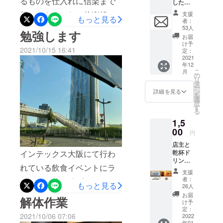
るものを仕入れに信楽まで
と早めに動き出したにも関
した感
し日々一生
謝の気
懸命生きて
行ってきました。信楽焼は
支援
わらず、結局こんな形に
持ちと
もっと見る
者：
ます＾＾
併せて
焼き物の中でもほんとは1番
53人
なってしまいました。管理
勉強します
新店舗
お届
好きでお店の器全て信楽焼
の情報
会社が契約書も残しておら
け予
2021/10/15 16:41
をメー
定：
に統一したいくらいなので
ずどのように出て行ったら
ルにて
2021
年12
お送り
すが…素材が粗く繊細なの
こ
いいのか保証金がいくら
月
致しま
の
リ
す。
タ
で飲食店の器として非常に
戻ってくるのかわからな
ー
ン
詳細を見る
を
難易度が高く断念。商用と
選
い、半年前のコロナ禍での
択
す
る
して用いることが困難であ
国からの水道代補助金など
1,5
ることがベースにあるの
も未だ家主から返還されな
00
円
に、やはり個人のファンが
い状況…7年間、必死にやっ
店主と
インテックス大阪にて行わ
乾杯ド
多くたくさんの方が器を見
てきて最後にお礼もろくに
リンク1
れている飲食イベントにラ
に来られてました。そんな
杯券 利
いえない状況のなか本当に
支援
用可能
者：
ンチ終了後、猛ダッシュで
マイナスイメージを覆すよ
申し訳なく、自分がやって
期間：
もっと見る
26人
2022年
勉強させていただきに行っ
うな力強さや存在感。藤も
お届
きたことを否定されてるか
解体作業
1月〜
け予
てきました。技術が進み、
2022年
そんなお店になっていこう
定：
のようで非常に悲しく思っ
2021/10/06 07:06
6月末日
2022
年01