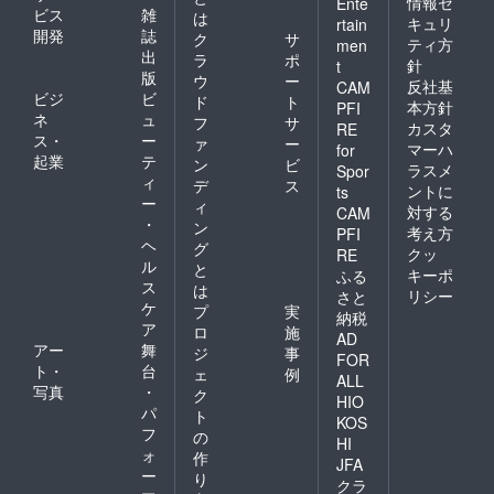
情報セ
Ente
ビス
雑
は
キュリ
rtain
開発
誌
ク
サ
ティ方
men
出
ラ
ポ
針
t
版
ウ
ー
反社基
CAM
ビジ
ビ
ド
ト
本方針
PFI
ネ
ュ
フ
サ
カスタ
RE
ス・
ー
ァ
ー
マーハ
for
起業
テ
ン
ビ
ラスメ
Spor
ィ
デ
ス
ントに
ts
ー
ィ
対する
CAM
・
ン
考え方
PFI
ヘ
グ
クッ
RE
ル
と
キーポ
ふる
ス
は
リシー
さと
ケ
プ
実
納税
ア
ロ
施
AD
アー
舞
ジ
事
FOR
ト・
台
ェ
例
ALL
写真
・
ク
HIO
パ
ト
KOS
フ
の
HI
ォ
作
JFA
ー
り
クラ