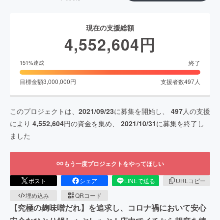
現在の支援総額
4,552,604
円
終了
151
%達成
目標金額
3,000,000
円
支援者数
497
人
このプロジェクトは、
2021/09/23
に募集を開始し、
497
人の支援
により
4,552,604
円の資金を集め、
2021/10/31
に募集を終了し
ました
もう一度プロジェクトをやってほしい
ポスト
シェア
LINEで送る
URLコピー
埋め込み
QRコード
【究極の麹味噌だれ】を追求し、コロナ禍において安心