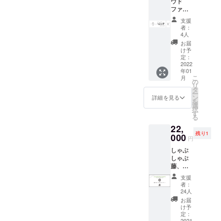
ウド
ボトル
ファン
キープ
ディン
致しま
支援
グ限
す。
者：
定】
（割り
4人
しゃぶ
水・炭
お届
しゃぶ
酸水は
け予
藤オリ
無料と
定：
ジナル
2022
させて
年01
クーポ
頂きま
こ
月
ン
す） ※
の
リ
3000円
ボトル
タ
ー
分×6枚
キープ
ン
詳細を見る
を
利用可
期限は
選
択
能期
2022年
す
る
間：
1月〜
22,
2022年
2022年
残り1
1月〜
000
6月まで
円
2022年
とさせ
しゃぶ
6月末日
て頂き
しゃぶ
まで ※
ます。
藤、新
クーポ
※お酒は
店舗レ
ンは1グ
二十歳
支援
セプ
ループ1
を超え
者：
ション
会計に
てか
24人
招待券
つき1枚
ら。
お届
12月上
のみ使
け予
旬〜中
用可能
定：
旬、新
2021