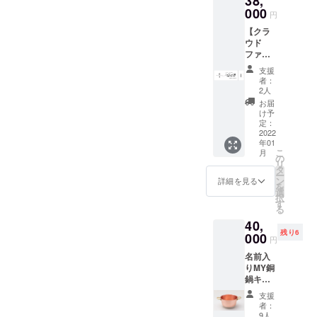
38,
旬、新
000
円
店舗プ
【クラ
レオー
ウド
プン期
ファン
間に特
ディン
別にご
支援
グ限
招待さ
者：
定】
せて頂
2人
しゃぶ
きま
お届
しゃぶ
す。 ※
け予
藤オリ
日程詳
定：
ジナル
2022
細は
年01
クーポ
メール
こ
月
ン5000
にてお
の
リ
円分×8
送り致
タ
ー
枚セッ
しま
ン
詳細を見る
を
ト 利用
す。
選
択
可能期
す
る
間：
40,
2022年
残り6
1月〜
000
円
2022年
名前入
6月まで
りMY銅
※クーポ
鍋キー
ンは1グ
プ権
ループ1
支援
ネーム
会計に
者：
プレー
つき1枚
9人