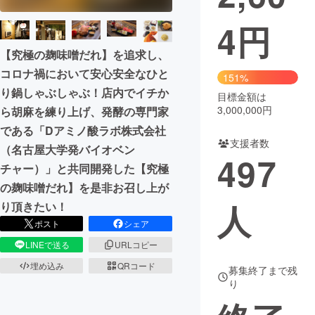
4
円
まちづくり・地域活性化
【究極の麹味噌だれ】を追求し、
CAMPFIRE for Social Good
CAMPFIRE Creation
コロナ禍において安心安全なひと
151%
CAMPFIREふるさと納税
machi-ya
コミュニティ
り鍋しゃぶしゃぶ！店内でイチか
目標金額は
3,000,000円
ら胡麻を練り上げ、発酵の専門家
である「Dアミノ酸ラボ株式会社
支援者数
（名古屋大学発バイオベン
497
チャー）」と共同開発した【究極
の麹味噌だれ】を是非お召し上が
人
り頂きたい！
ポスト
シェア
LINEで送る
URLコピー
埋め込み
QRコード
募集終了まで残
り