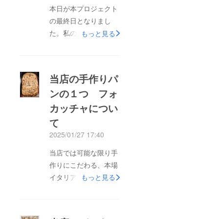
本日が本プロジェクト
の最終日となりまし
た。私の不徳から目標
もっと見る
達成いたしませんでし
たが、多くの方々に御
覧頂いていた事はわ
当店の手作りパ
かっておりますので、
ンの１つ フォ
それだけでもやってよ
カッチャについ
かったと思っておりま
す。応援頂いた皆様、
て
ご覧に頂いた皆様心よ
2025/01/27 17:40
り御礼を申し上げま
当店では可能な限り手
す。ありがとうござい
作りにこだわる、本場
ました私がイタリア郷
イタリア方式で営業し
もっと見る
土料理を提供している
ております。その一貫
理由を御伝えしたいと
として、パンを常に２
思います。イタリア料
種類焼いており、今回
理とは家庭料理の集合