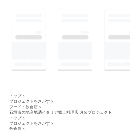
重たくならず食事と合
石垣島の食材をたくさ
といわれる郷土料理は
うようにしています。
ん使ったパスタ石垣島
人気を保ち続けファン
まずは生地ですが、
のブロッコリーを使っ
を多く持ちます。その
イースト菌を少なくし
たオレキエッテの
最大の理由は美味しい
て冷蔵庫でじっくりと
からです。そして基本
ゆっくり１日近く発酵
的にイタリア料理は素
させます。こうするこ
材を大事にした引き算
とでイーストの匂いを
の料理なのです。足し
消して、小麦の香りが
算の料理はヘタをすれ
立つようにします。発
ば素人である家庭のお
酵したら１kgづつのた
母さんの手料理と変わ
まにして少し休ませま
らなくなり、わざわざ
す。生地を長方形に伸
金銭を支払って食べる
トップ
>
ばして２次発酵をさせ
プロジェクトをさがす
>
料理ではなくなる恐れ
フード・飲食店
>
ます。２次発酵を終え
があります。分かりや
石垣市の地産地消イタリア郷土料理店 改装プロジェクト
たらオリーブオイルを
すく言えば、簡単で単
トップ
>
塗って指で上から穴を
純な足し算の料理が家
プロジェクトをさがす
>
たくさん開けて、塩を
飲食店
>