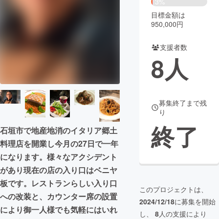
3%
目標金額は
まちづくり・地域活性化
950,000円
支援者数
CAMPFIRE for Social Good
CAMPFIRE Creation
8
人
CAMPFIREふるさと納税
machi-ya
コミュニティ
募集終了まで残
り
終了
石垣市で地産地消のイタリア郷土
料理店を開業し今月の27日で一年
になります。様々なアクシデント
があり現在の店の入り口はベニヤ
板です。レストランらしい入り口
このプロジェクトは、
への改装と、カウンター席の設置
2024/12/18
に募集を開始
により御一人様でも気軽にはいれ
し、
8
人の支援により