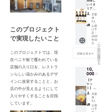
美味し
いイタ
リアグ
ラスワ
支援
イン１
者：
杯サー
2人
ビス
お届
このプロジェクト
（チ
け予
ケット
定：
で実現したいこと
を送付
2025
年02
いたし
こ
月
ます）
の
リ
赤、
タ
ー
このプロジェクトでは、現
白、ス
ン
詳細を見る
を
パーク
選
在ベニヤ板で覆われている
択
リング
す
る
ワイン
店舗の入り口を、レストラ
10,
いずれ
からお
000
ンらしい温かみのあるデザ
円
選びく
【チ
ださ
インに改装することと、お
ケッ
い。 ア
店の中が見えるようにして
ト】 当
ルコー
店の共
ルが飲
支援
入りやすくすることを目指
通チ
めない
者：
ケット1
方はソ
3人
しています。
万円分
フトド
お届
（1000
リンク
け予
円×10