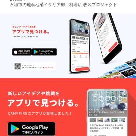
庭の料理であり料理屋
石垣市の地産地消イタリア郷土料理店 改装プロジェクト
振り、石垣島のローズ
を生業にしていない方
マリーを乗せます。
のやり方で、料理の科
230度のオーブンで焼
学と素材を深く理解し
いて完成です。美味し
た引き算の料理がレス
い食事と美味しいイタ
トランの料理だと私は
リアワインと共にイタ
思っています。以上の
リアの伝統的なパンを
事から私はこれからも
召し上がって頂けまし
石垣島の素材を大事に
たら幸いです。
イタリア郷土料理にこ
だわってレストランを
続け、少しずつ事業を
拡大していこうと思っ
ています。私が幼き頃
からいやいややってい
た柔道の教え【精力善
用、自他共栄】有り余
る力は世の中の役に立