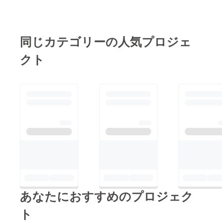
熱した石の上で焼くと
用も生まれると考えて
うした人々の営みの歴
いう伝統的なパンで
いる事で現在に至りま
史が見える料理だから
す。小麦粉、水、オ
す。この事をバック
こそ、現代の殺伐と世
同じカテゴリーの人気プロジェ
リーブオイルといった
ヤードとして、当店で
界には必要だと考えて
クト
シンプルな材料で作ら
は可能な限りパスタは
います。カルボナーラ
れる平たいパンでし
手打ちの自家製にこだ
の作り方を教える元気
た。そして、世界で初
わっています。現在の
なオバアチャンそして
めてのパン屋さんも
パスタには南イタリア
もう一つの理由は、古
ローマにできたそうで
のOrecchietteオレキ
典的な料理であるから
す。現代ではフォカッ
エッテCavatelliカヴァ
こそ本物であるという
チャも様々な種類がで
テッリを使用していま
う事です現代は情報化
てきています。また、
す。親から子へ、子か
社会となり、様々な料
レストランでも方向性
ら孫へ、代々伝わるパ
理が身近になりまし
によって加水率を変え
スタ料理、家族の記憶
た。日本においても世
て仕上がりを変えたり
の詰まった料理だから
界各国の料理のレスト
あなたにおすすめのプロジェク
しています。当店で
こそ忠実に再現し美味
ランが街に現れ選択肢
は、食事と合わせるた
しさを知っていただき
もかなり増えました。
ト
めに加水率を減らして
たいと思っています。
こうした現代でも古典