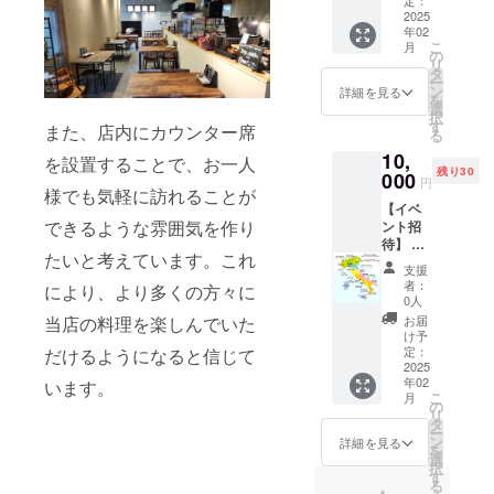
をサー
定：
枚） ・
2025
ビス致
年02
テイク
しま
こ
月
アウト
す。 来
の
リ
でのお
店いた
タ
ー
買い物
だいた
ン
詳細を見る
を
にご利
時、も
選
択
用いた
しくは
す
また、店内にカウンター席
る
だけま
御予約
10,
す。1枚
頂く時
を設置することで、お一人
残り30
ずつの
000
に御支
円
利用が
様でも気軽に訪れることが
援を頂
【イベ
可能で
いた事
できるような雰囲気を作り
ント招
す。 ・
と確認
待】 イ
現金へ
のため
たいと考えています。これ
タリア
の交換
にお名
支援
旅行に
はでき
前をお
者：
により、より多くの方々に
行くよ
ませ
伝えく
0人
うに州
ん。お
ださ
お届
当店の料理を楽しんでいた
をテー
つりは
い。 な
け予
マにし
でませ
定：
だけるようになると信じて
お 「20
て、郷
2025
ん。 ・
歳未満
年02
土料理
います。
初回来
の者に
こ
月
とワイ
店時に
の
よる飲
リ
ンのペ
お渡し
タ
酒は法
ー
アリン
いたし
ン
令で禁
詳細を見る
を
グ食事
ます。
選
止され
択
会に招
スタッ
す
ていま
る
待しま
フにク