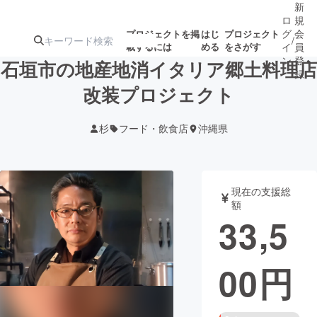
新
ロ
規
グ
会
プロジェクトを掲
はじ
プロジェクト
/
載するには
める
をさがす
イ
員
ン
登
石垣市の地産地消イタリア郷土料理店
録
改装プロジェクト
人気のプロ
注目のリ
注目の新着プロ
募集終了が近いプ
もうすぐ公開
杉
フード・飲食店
沖縄県
ジェクト
ターン
ジェクト
ロジェクト
されます
アート・写真
音楽
現在の支援総
額
33,5
テクノロジー・ガジェット
ゲーム・サ
00
円
映像・映画
書籍・雑誌
ビジネス・起業
チャレンジ