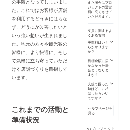
の事態となってしまいまし
えた場合はプロ
ださ
還によ
ジェクトの運営
い。 ・
る換金
た。これではお客様が店舗
費に充てさせて
クラウ
は法律
いただきます。
ドファ
を利用するどうきにはらな
を鑑
ンディ
み、お
ず、どうにか改善したいと
ング終
断りい
支援に関するよ
了後、
たしま
いう強い想いが生まれまし
くある質問
詳細情
す
報を
手数料はいく
た。地元の方々や観光客の
メール
らかかります
にてご
か？
皆様に、より快適に、そし
案内し
ます。
て気軽に立ち寄っていただ
目標金額に届
かなかった場
ける店舗づくりを目指して
合どうなりま
すか？
います。
支援で困った
時はどこに相
談したらいい
ですか？
これまでの活動と
ヘルプページを
見る
準備状況
このプロジェクト