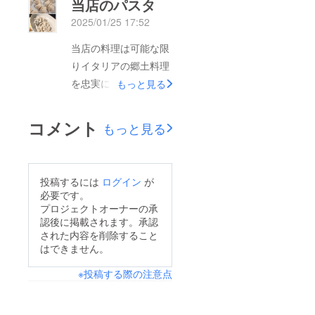
当店のパスタ
はその１つ、イタリア
体が郷土料理で、郷土
2025/01/25 17:52
のパンで1番有名な
料理の集合体がイタリ
Focacciaフォカッチャ
当店の料理は可能な限
ア料理なのです。例え
についてご説明を致し
りイタリアの郷土料理
ばパスタ1つ取っても
ます。フォカッチャの
を忠実に表現していま
もっと見る
600種類以上あると言
歴史は古く、古代ロー
す。１つは私の恩師に
われていてショート、
マ時代に誕生したと書
【イタリア文化を伝え
ロング、粉の種類と多
コメント
もっと見る
物に残されているそう
ることも私達の仕事】
種多様に存在します。
です。古代ローマ時代
と教わったことで、イ
それも各家庭のお母さ
は日本に置き換えると
タリアへの恩返しとし
んが、おふくろの味と
投稿するには
ログイン
が
弥生時代です。そし
て忠実に再現する事が
いわせたいがためにオ
必要です。
て、フォカッチャとは
大切だと思っているか
リジナルのパスタを現
プロジェクトオーナーの承
イタリアで最も古いパ
認後に掲載されます。承認
らです。また、海外の
在でも作りだしていま
された内容を削除すること
ンの 1 つです。「フォ
お客様にも(特にヨー
す。ですからイタリア
はできません。
カッチャ」という名前
ロッパ)本当のイタリ
の郷土料理には家族や
は、ラテン語で囲炉裏
※投稿する際の注意点
ア料理であることが伝
先祖代々の人の香りや
を意味する「フォーカ
わりやすいですし、歴
お母さんの背中を思い
ス」に由来しており、
史文化を背景にして信
だす料理なのです。こ