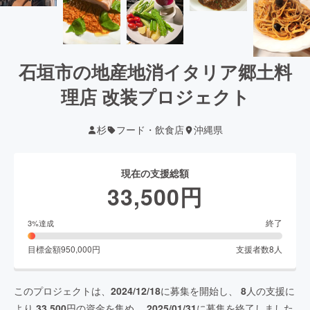
石垣市の地産地消イタリア郷土料
理店 改装プロジェクト
杉
フード・飲食店
沖縄県
現在の支援総額
33,500
円
終了
3
%達成
目標金額
950,000
円
支援者数
8
人
このプロジェクトは、
2024/12/18
に募集を開始し、
8
人の支援に
より
33,500
円の資金を集め、
2025/01/31
に募集を終了しました