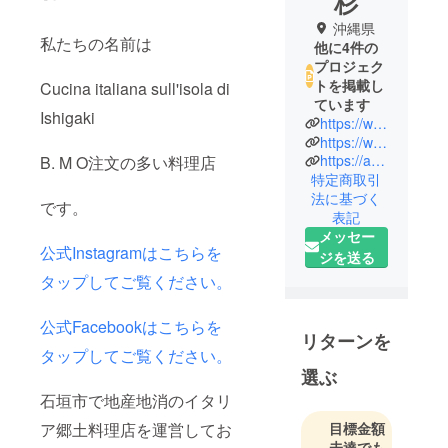
杉
沖縄県
私たちの名前は
他に4件の
プロジェク
トを掲載し
Cucina italiana sull'isola di
ています
Ishigaki
https://www.instagram.com/b_m_o_ishigakijima/?__pwa=1
https://www.facebook.com/bmoishigakijima/
https://ameblo.jp/yaeyama2020/entrylist.html
B. M O注文の多い料理店
特定商取引
法に基づく
です。
表記
メッセー
公式Instagramはこちらを
ジを送る
タップしてご覧ください。
公式Facebookはこちらを
リターンを
タップしてご覧ください。
選ぶ
石垣市で地産地消のイタリ
ア郷土料理店を運営してお
目標金額
未達でも