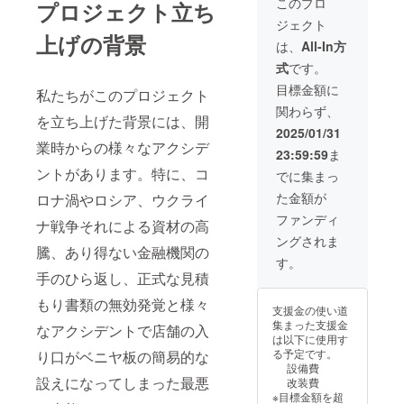
す。20
このプロ
プロジェクト立ち
す 使用
ラウド
歳未満
ジェクト
期限は
ファン
の方に
上げの背景
2026年
ディン
はお酒
は、
All-In方
12月末
グで支
の提供
式
です。
日と致
援をし
ができ
しま
た旨を
ませ
目標金額に
私たちがこのプロジェクト
す。 ・
お声掛
ん。」
関わらず、
日程：
けくだ
場合に
を立ち上げた背景には、開
不定期
さい。
よって
2025/01/31
にて2月
・有効
は身分
業時からの様々なアクシデ
23:59:59
ま
に1回
期間：
証明の
ペース
ントがあります。特に、コ
2025年
提示を
でに集まっ
で開催
3月1
お願い
た金額が
ロナ渦やロシア、ウクライ
致しま
日〜
する場
す ・場
2025年
合がご
ファンディ
ナ戦争それによる資材の高
所：沖
12月31
ざいま
ングされま
縄県県
日まで
す。 有
騰、あり得ない金融機関の
石垣市
の10か
効期
す。
新栄町
月間 ・
限：
手のひら返し、正式な見積
6-2 店
チケッ
2025年
舗にて
トにも
もり書類の無効発覚と様々
3月から
支援金の使い道
・支援
記載さ
2025年
集まった支援金
なアクシデントで店舗の入
者様の
れてい
12月末
は以下に使用す
交通費
ます
まで
る予定です。
り口がベニヤ板の簡易的な
や滞在
が、譲
設備費
費は各
渡によ
設えになってしまった最悪
改装費
自でご
る使
※目標金額を超
負担く
用、返