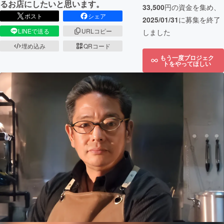
るお店にしたいと思います。
33,500
円の資金を集め、
ポスト
シェア
2025/01/31
に募集を終了
LINEで送る
URLコピー
しました
埋め込み
QRコード
もう一度プロジェク
トをやってほしい