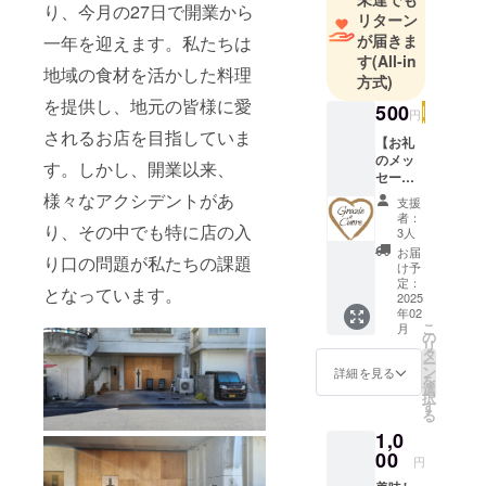
り、今月の27日で開業から
リターン
が届きま
一年を迎えます。私たちは
す
(All-in
地域の食材を活かした料理
方式)
を提供し、地元の皆様に愛
500
円
されるお店を目指していま
【お礼
のメッ
す。しかし、開業以来、
セー
ジ】 感
様々なアクシデントがあ
支援
謝の気
者：
り、その中でも特に店の入
持ちを
3人
込め
お届
り口の問題が私たちの課題
て、お
け予
礼の
定：
となっています。
メッ
2025
年02
セージ
こ
月
をお送
の
リ
りしま
タ
ー
す。
ン
詳細を見る
を
選
択
す
る
1,0
00
円