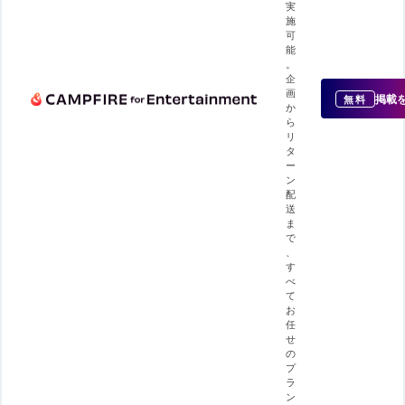
実
施
可
能
。
企
画
掲載
無料
か
ら
リ
タ
ー
ン
配
送
ま
で
、
す
べ
て
お
任
せ
の
プ
ラ
ン