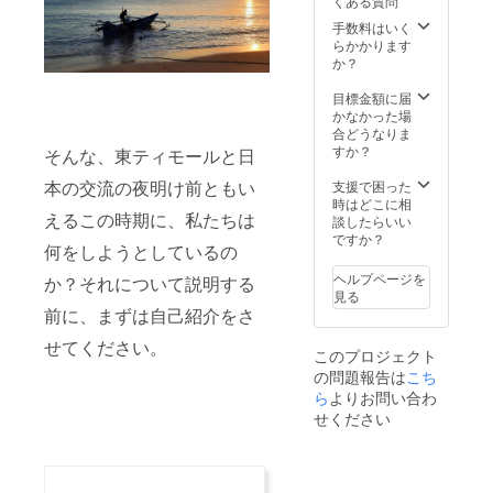
くある質問
ど詳細
ことを
入くだ
予定で
はメー
ご了承
手数料はいく
さい。
す。
ルでお
くださ
らかかります
※掲載す
知らせ
い。
か？
るお名
いたし
前は1文
ます。
目標金額に届
字あた
※キャラ
かなかった場
り3mm
クター
合どうなりま
四方を
制作の
すか？
想定し
そんな、東ティモールと日
ため、
ていま
参考と
本の交流の夜明け前ともい
支援で困った
すが、
なるお
時はどこに相
支援人
えるこの時期に、私たちは
写真な
談したらいい
数で変
どのご
ですか？
動する
何をしようとしているの
提供を
ことを
お願い
ご了承
ヘルプページを
か？それについて説明する
いたし
くださ
見る
ます。
い。
前に、まずは自己紹介をさ
※クラウ
ドファ
せてください。
このプロジェクト
ンディ
の問題報告は
ング終
こち
了後、
ら
よりお問い合わ
詳細は
せください
メール
でお知
らせい
たしま