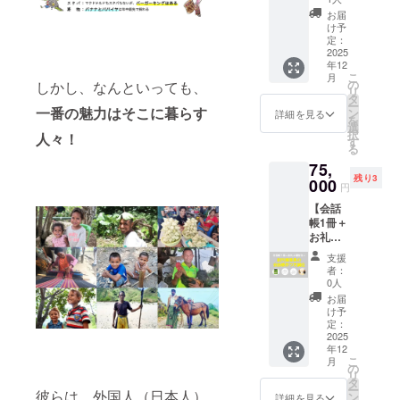
冊を寄
話帳は
の使用
※掲載す
らせい
会話帳
報告
報告
欄】
字あた
贈し
お届
サンプ
を予定
るお名
たしま
を受け
メー
会】 お
に、
り3mm
け予
て、残
ルで
してい
前は1文
す。 ※
取った
ル、会
礼のメ
【寄贈
定：
四方を
り4冊を
す。完
ます。
字あた
必ず、
東ティ
話帳に
ニュー
2025
する冊
想定し
お送り
成品は
日程な
り3mm
年12
【備考
モール
お名前
に加え
数（1～
ていま
しま
デザイ
ど詳細
こ
四方を
月
欄】
の方か
掲載）
て、会
19
の
しかし、なんといっても、
すが、
す。
ンが変
はメー
リ
想定し
に、
ら感謝
・『旅
話帳100
冊）】
タ
支援人
例2）備
更とな
ルでお
ー
ていま
【会話
のお手
の指さ
冊の提
一番の魅力はそこに暮らす
と、
ン
数で変
詳細を見る
考欄に
る可能
知らせ
を
すが、
帳に掲
紙 ・著
し会話
供＆寄
【会話
選
動する
「4」と
性があ
いたし
択
支援人
人々
！
載する
者から
帳 東
贈と、
帳に掲
す
ことを
記入→4
りま
ます。
る
数で変
お名前
感謝の
ティ
完成報
載する
ご了承
冊を寄
す。 ※
※お土産
動する
75,
（15文
気持ち
モー
告会に
お名前
くださ
贈し
完成報
セット
ことを
残り3
字以
をつ
ル』50
ご招待
000
（15文
い。
て、残
円
告会の
の発送
ご了承
内）】
づった
冊（1～
しま
字以
※10冊か
り1冊を
開催は
は2026
くださ
【会話
をご記
オリジ
49冊寄
す。 ・
内）】
ら寄贈
お送り
2025年
年3～5
い。
帳1冊＋
入くだ
ナルポ
贈） ・
お礼メ
をご記
分を除
しま
12月
月頃を
お礼＋
さい。
スト
完成報
ニュー
入くだ
いた冊
す。 ※
頃、
予定し
報告会
※掲載す
カード
告会
（感謝
さい。
数をご
画像に
支援
ZOOM
ていま
＋会話
るお名
※必ず、
（オン
のメー
※掲載す
記入い
者：
ある会
の使用
す。日
帳作り
前は1文
【備考
ライ
ル、制
るお名
0人
ただい
話帳は
を予定
程など
方講
字あた
欄】
ン） ・
作活動
前は1文
た住所
お届
サンプ
してい
詳細は
座】 お
り3mm
に、
会話帳
報告
字あた
け予
にお送
ルで
ます。
メール
礼のメ
四方を
【寄贈
を受け
メー
定：
り3mm
りしま
す。完
日程な
でお知
ニュー
2025
想定し
する冊
取った
ル、会
四方を
す。
成品は
ど詳細
らせい
年12
に加え
ていま
数（1～
東ティ
話帳に
想定し
例1）備
デザイ
はメー
こ
たしま
月
て、会
すが、
29
モール
お名前
の
ていま
考欄に
ンが変
ルでお
リ
す。 ※
話帳1冊
支援人
冊）】
の方か
掲載）
タ
すが、
「1」と
更とな
知らせ
ー
写真は
彼らは、外国人（日本人）
の提供
数で変
と、
ら感謝
・『旅
ン
支援人
詳細を見る
記入→1