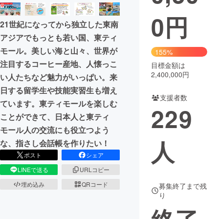
0
円
まちづくり・地域活性化
21世紀になってから独立した東南
アジアでもっとも若い国、東ティ
CAMPFIRE for Social Good
CAMPFIRE Creation
モール。美しい海と山々、世界が
155%
CAMPFIREふるさと納税
machi-ya
コミュニティ
注目するコーヒー産地、人懐っこ
目標金額は
2,400,000円
い人たちなど魅力がいっぱい。来
日する留学生や技能実習生も増え
支援者数
ています。東ティモールを楽しむ
229
ことができて、日本人と東ティ
モール人の交流にも役立つよう
人
な、指さし会話帳を作りたい！
ポスト
シェア
LINEで送る
URLコピー
埋め込み
QRコード
募集終了まで残
り