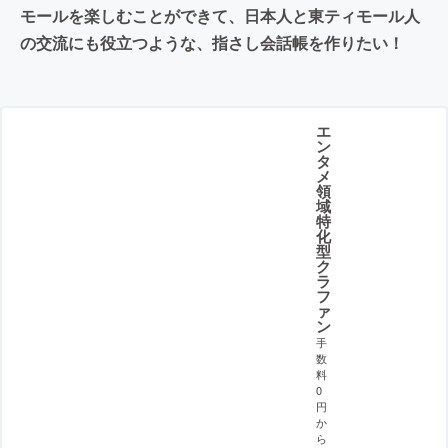
モールを楽しむことができて、日本人と東ティモール人
の交流にも役立つような、指さし会話帳を作りたい！
エ
ン
タ
メ
領
域
特
化
型
ク
ラ
フ
ァ
ン
手
数
料
0
円
か
ら