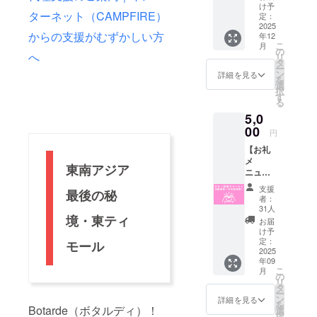
お礼＋
と、完
・世界
け予
モー
ターネット（CAMPFIRE）
報告会
成報告
定：
のごち
ル』は
＋会話
2025
会にご
そう博
付きま
からの支援がむずかしい方
年12
帳にイ
招待し
物館と
せん
こ
月
ラスト
ます。
の
のコラ
へ
リ
で登
・お礼
タ
ボ！
ー
場】 お
メ
ン
「レト
詳細を見る
を
礼のメ
ニュー
選
ルト
択
ニュー
（感謝
す
版・東
る
に加え
のメー
ティ
5,0
て、会
ル、制
モール
話帳1冊
00
作活動
の伝統
円
の提供
報告
料理 1
【お礼
と、完
メー
種」 ※
メ
成報告
ル、会
画像に
東南アジア
ニュー
会にご
話帳に
ある会
】 気軽
招待し
お名前
話帳は
支援
最後の秘
に応援
ます。
掲載）
サンプ
者：
いただ
また、
・『旅
31人
ルで
けるお
境・東ティ
会話帳
の指さ
す。完
お届
礼メ
のどこ
し会話
け予
成品は
ニュー
かに著
定：
帳 東
モール
デザイ
となり
2025
者が描
ティ
ンが変
年09
ます。
いたあ
モー
更とな
こ
月
・感謝
なたに
の
ル』1冊
る可能
リ
のメー
似た
タ
・完成
性があ
ー
ル ・制
キャラ
ン
報告会
詳細を見る
りま
を
作活動
Botarde（ボタルディ）！
クター
選
（オン
す。 ※
択