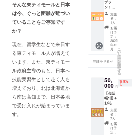
けする
字あた
プラ
・『旅
話帳の
分を除
をご記
オリジ
そんな東ティモールと日本
例2）備
る可能
予定で
り3mm
ン！会
の指さ
創刊編
いた冊
入くだ
ナルポ
考欄に
性があ
す。
四方を
話帳1冊
は今、ぐっと距離が近づい
し会話
集長に
数をご
さい。
スト
「19」
りま
支援
想定し
＋お礼
帳 東
よる
記入い
※掲載す
カード
と記入
者：
す。 ※
ていま
ていることをご存知です
＋報告
ティ
「出張
ただい
るお名
※必ず、
1人
→19冊
完成報
すが、
会】 お
モー
講演
た住所
前は1文
【備考
を寄贈
お届
告会の
か？
支援人
礼のメ
ル』1冊
会」を
にお送
字あた
欄】
け予
して、
開催は
数で変
ニュー
・完成
行いま
定：
りしま
り3mm
に、
残り1冊
2025年
動する
に加え
2025
報告会
す。 ・
す。
四方を
【寄贈
をお送
12月
現在、留学生などで来日す
ことを
年12
て、会
（オン
お礼メ
例1）備
想定し
する冊
りしま
頃、
こ
月
ご了承
話帳1冊
ライ
ニュー
の
考欄に
ていま
数（1～
る東ティモール人が増えて
す。 ※
ZOOM
リ
くださ
の提供
ン） ・
（感謝
タ
「1」と
すが、
99
画像に
の使用
ー
い。
と、完
イベン
のメー
います。また、東ティモー
ン
記入→1
支援人
冊）】
詳細を見る
ある会
を予定
を
成報告
ト「旅
ル、制
選
冊を寄
数で変
と、
話帳は
してい
択
ル政府主導のもと、日本へ
会にご
の指さ
作活動
す
贈し
動する
【会話
サンプ
ます。
る
招待し
し会話
報告
て、残
ことを
帳に掲
ルで
日程な
技能実習生として赴く人も
50,
ます。
帳創刊
メー
り29冊
ご了承
載する
す。完
ど詳細
在庫な
13,000
000
編集長
ル、会
し
をお送
くださ
お名前
成品は
円
はメー
増えており、北は北海道か
円のリ
による
話帳に
りしま
い。
（15文
デザイ
ルでお
【会話
ターン
会話帳
お名前
す。
※50冊か
字以
ンが変
ら南は高知まで、日本各地
知らせ
帳1冊＋
と同じ
の作り
掲載）
例2）備
ら寄贈
内）】
更とな
いたし
お礼＋
内容と
方教
・『旅
で受け入れが始まっていま
考欄に
分を除
をご記
る可能
ます。
報告会
なり、
室」参
の指さ
「29」
いた冊
入くだ
性があ
支援
※寄贈風
＋会話
差額は
す。
加 ※画
し会話
と記入
数をご
さい。
者：
りま
景は制
帳にイ
制作費
像にあ
帳 東
7人
→29冊
記入い
※掲載す
す。 ※
作活動
ラスト
に充て
る会話
ティ
を寄贈
ただい
るお名
お届
完成報
報告
で登
させて
帳はサ
モー
け予
して、
た住所
前は1文
告会の
メール
場】 お
いただ
定：
ンプル
ル』1冊
残り1冊
にお送
字あた
開催は
でお届