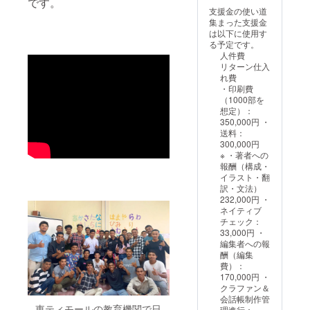
です。
ル、制
話帳は
の作り
完成報
日程な
ルで
寄贈し
支援金の使い道
作活動
サンプ
方講座
告会の
ど詳細
す。完
て、残
集まった支援金
報告
ルで
の開催
開催は
はメー
成品は
り99冊
は以下に使用す
メー
す。完
日程
2025年
ルでお
デザイ
をお送
る予定です。
ル、会
成品は
は、互
12月
知らせ
ンが変
りしま
人件費
話帳に
デザイ
いの都
頃、
いたし
更とな
す。
リターン仕入
お名前
ンが変
合のよ
ZOOM
ます。
る可能
例2）備
れ費
掲載）
更とな
い時期
の使用
※寄贈風
性があ
考欄に
・印刷費
・『旅
る可能
を、
を予定
景は制
りま
「99」
（1000部を
の指さ
性があ
メール
してい
作活動
す。 ※
と記入
想定）：
し会話
りま
で個別
ます。
報告
完成報
→99冊
350,000円 ・
帳 東
す。 ※
に調整
日程な
メール
告会の
を寄贈
送料：
ティ
完成報
いたし
ど詳細
でお届
開催は
して、
300,000円
モー
告会の
ます。
はメー
けする
2025年
残り1冊
※ ・著者への
ル』1冊
開催は
※必ず、
ルでお
予定で
12月
をお送
報酬（構成・
・完成
2025年
【備考
知らせ
す。
頃、
りしま
イラスト・翻
報告会
12月
欄】
いたし
ZOOM
す。 ※
訳・文法）
（オン
頃、
に、
ます。
の使用
画像に
232,000円 ・
ライ
ZOOM
【会話
※講演会
を予定
ある会
ネイティブ
ン） ・
の使用
帳に掲
の開催
してい
話帳は
チェック：
『旅の
を予定
載する
日程
ます。
サンプ
33,000円 ・
指さし
してい
お名前
は、互
日程な
ルで
編集者への報
会話帳
ます。
（15文
いの都
ど詳細
す。完
酬（編集
東ティ
日程な
字以
合のよ
はメー
成品は
費）：
モー
ど詳細
内）】
い時期
ルでお
デザイ
170,000円 ・
ル』中
はメー
をご記
を、
知らせ
ンが変
クラファン＆
でキャ
ルでお
入くだ
メール
いたし
更とな
会話帳制作管
ラク
知らせ
さい。
で個別
ます。
る可能
東ティモールの教育機関で日
理進行：