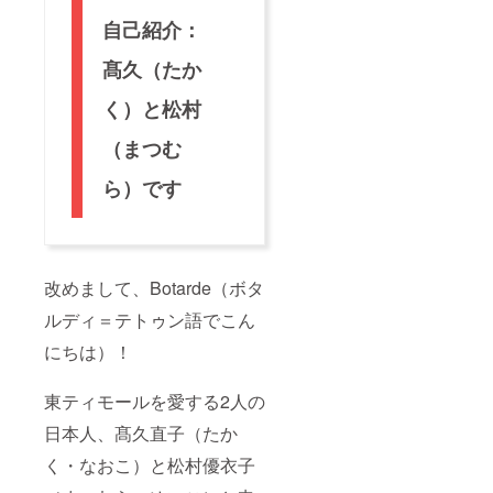
す。 ※
必ず、
自己紹介：
【備考
欄】
髙久（たか
に、
【会話
く）と松村
帳に掲
載する
（まつむ
お名前
（15文
字以
ら）です
内）】
をご記
入くだ
さい。
※掲載す
改めまして、Botarde（ボタ
るお名
前は1文
ルディ＝テトゥン語でこん
字あた
り3mm
にちは）！
四方を
想定し
ていま
東ティモールを愛する2人の
すが、
支援人
日本人、髙久直子（たか
数で変
く・なおこ）と松村優衣子
動する
ことを