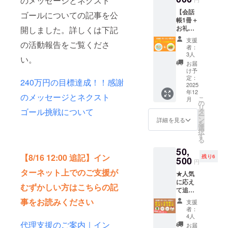
のメッセージとネクスト
レシピ
をイ
【会話
をもと
ゴールについての記事を公
メージ
帳1冊＋
に開発
してつ
お礼＋
開しました。詳しくは下記
したレ
くりま
レトル
トルト
した
支援
の活動報告をご覧くださ
ト版・
料理1種
（大人
者：
東ティ
をお送
でも選
3人
い。
モール
りしま
択は可
お届
料理2種
す。 ・
能で
け予
＋報告
お礼メ
定：
す）。
240万円の目標達成！！感謝
会】 お
2025
ニュー
・感謝
年12
礼のメ
（感謝
のメー
のメッセージとネクスト
こ
月
ニュー
のメー
の
ル ・制
リ
に加え
ゴール挑戦について
ル、制
タ
作活動
ー
て、会
作活動
ン
報告
詳細を見る
を
話帳1冊
報告
選
メール
択
と東
メー
す
（月1回
る
ティ
ル、会
以上）
50,
モール
話帳に
※会話帳
【8/16 12:00 追記】イン
残り6
の伝統
500
お名前
にお名
円
料理の
掲載）
前は掲
ターネット上でのご支援が
★人気
レシピ
・『旅
載され
に応え
をもと
の指さ
ませ
むずかしい方はこちらの記
て追加
に開発
し会話
ん。
しまし
したレ
帳 東
事をお読みください
※『旅の
支援
た！
トルト
ティ
指さし
者：
【会話
料理2種
モー
4人
会話帳
帳1冊＋
代理支援のご案内｜イン
の提供
ル』1冊
東ティ
お届