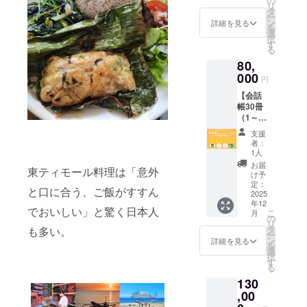
の
東ティ
字以
バック
ｇ 炭水
メール
リ
け、常
実習生
特定非
話帳20
掲載）
タ
モール
内）】
品名：
化
でお知
ー
温で保
候補者
営利活
冊の提
・『旅
ン
の方か
詳細を見る
をご記
有機レ
物 ：
らせい
を
存して
を予定
動法人
供＆寄
の指さ
選
ら感謝
入くだ
ギュ
5.2ｇ 食
たしま
択
くださ
してい
パル
贈と、
し会話
す
のお手
さい。
ラー
塩相当
す。 ※
る
い。 製
ます。
シック
完成報
帳 東
紙 ※必
※掲載す
コー
量：2.2
交流会
造
※日本語
生産
80,
告会に
ティ
ず、
るお名
ヒー
ｇ 以下
開催地
者：
の話せ
者：
ご招待
000
モー
【備考
前は1文
円
（粉）
は2種共
までの
磯田尚
る方も
COCA
しま
ル』10
欄】
字あた
内容
通 内容
移動や
義 兵庫
います
MAU組
【会話
す。 ・
冊（1～
に、
り3mm
量：
量：200
滞在に
県神戸
が、当
合 ※画
帳30冊
お礼メ
9冊寄
【寄贈
四方を
10g（1
ｇ（1人
掛かる
市東灘
日は通
像にあ
（1～29
ニュー
贈） ・
する冊
想定し
個あた
前） 殺
費用は
区魚崎
訳でき
る会話
冊寄
（感謝
完成報
数（1～
ていま
支援
り） 賞
菌方
自己負
南町３
る方が
帳はサ
贈）＋
のメー
告会
4冊）】
者：
すが、
味期
法：気
担とな
－２２
同席し
ンプル
お礼＋
ル、制
（オン
1人
と、
支援人
限：製
密性容
りま
－１４
ますの
です。
報告
作活動
ライ
【会話
お届
数で変
造から
器に密
す。 ※
東ティモール料理は「意外
製造者
で、使
完成品
会】 お
報告
ン） ・
け予
帳に掲
動する
１年間
封し、
交流す
ホーム
用言語
はデザ
礼のメ
メー
定：
会話帳
載する
ことを
と口に合う、ご飯がすすん
保存方
加圧加
る方
ペー
に関わ
インが
ニュー
2025
ル、会
を受け
お名前
ご了承
法：高
熱殺菌
は、日
ジ：
らずご
年12
変更と
に加え
話帳に
取った
（15文
でおいしい」と驚く日本人
くださ
温多湿
こ
賞味期
本で学
月
https://
参加い
なる可
て、会
お名前
の
東ティ
字以
い。 ※3
を避け
リ
限：
ぶ留学
www.pa
ただけ
能性が
話帳30
掲載）
タ
も多い。
モール
内）】
冊から
て保存
ー
2028年
生を予
lermo.j
ます。
ありま
冊の提
・『旅
ン
の方か
詳細を見る
をご記
寄贈分
挽き
を
3月31日
定して
p/about/
※必ず、
す。 ※
供＆寄
の指さ
選
ら感謝
入くだ
を除い
方：中
択
保存方
いま
owner/
【備考
完成報
贈と、
し会話
す
のお手
さい。
た冊数
挽き 販
る
法：直
す。 ※
欄】
告会の
完成報
帳 東
紙 ・著
※掲載す
をご記
売者：
射日光
日本語
に、
130
開催は
告会に
ティ
者から
るお名
入いた
特定非
を避
の話せ
【会話
2025年
ご招待
,00
モー
感謝の
前は1文
だいた
営利活
け、常
る方も
帳に掲
12月
しま
ル』20
気持ち