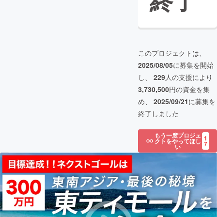
終了
このプロジェクトは、
2025/08/05
に募集を開始
し、
229
人の支援により
3,730,500
円の資金を集
め、
2025/09/21
に募集を
終了しました
もう一度プロジェ
1
クトをやってほし
7
い