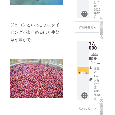
想定し
礼のメ
産）、
イベン
280kcal
掲載）
け予
で、現
さい。
ていま
ニュー
玉ね
ト（東
定：
たんぱ
・『旅
地の衣
※掲載す
すが、
に加え
2025
ぎ、に
京開
く質：
の指さ
食住と
るお名
年12
支援人
て、会
んに
催）に
16.2ｇ
し会話
いった
前は1文
こ
月
数で変
話帳1冊
く、ケ
ご招待
の
脂
帳 東
文化や
字あた
リ
動する
の提供
チャッ
しま
タ
質
ティ
景勝地
り3mm
ジュゴンといっしょにダイ
ー
ことを
と、完
プマニ
す。 ・
ン
：
モー
詳細を見る
などを
四方を
を
ご了承
成報告
ス、砂
お礼メ
選
14.8ｇ
ル』1冊
ビングが楽しめるほど生態
ご案
想定し
択
くださ
会にご
糖、タ
ニュー
す
炭水化
・完成
内。質
ていま
る
い。 ※
招待し
マリン
（感謝
系が豊かで、
物 ：
報告会
問にも
すが、
17,
本リ
ます。
ド、唐
のメー
20.2ｇ
（オン
お答え
支援人
ターン
また、
000
辛子、
ル、制
食塩相
ライ
しま
円
数で変
の内容
東ティ
オリー
作活動
当量：
ン） ・
す。
動する
【会話
は
モール
ブオイ
報告
2.8ｇ 品
イベン
コー
ことを
帳3冊
50,000
ならで
ル/調味
メー
名 ：
ト「オ
ヒーに
ご了承
（1～2
円のも
はのお
料（ア
ル、会
アグア
ンライ
ついて
くださ
冊寄
のと同
土産
ミノ
話帳に
サール
ンで東
は、現
支援
い。
贈）＋
じです
セット
酸） 栄
お名前
イカ
ティ
者：
地で
お礼＋
が、初
をお送
養成分
掲載）
8人
ン 名
モール
コー
報告
期のも
りしま
表示
・『旅
称 ：
人と友
お届
ヒー事
会】 お
のを
す。 ・
（推定
の指さ
け予
魚の
達にな
業に関
礼のメ
「早割
お礼メ
定：
値） 1
し会話
ハーブ
ろ
わって
ニュー
2025
対象」
ニュー
袋（200
帳 東
スープ
う！」
いたス
年12
に加え
とし
（感謝
ｇ）当
ティ
原材料
ご招待
ペシャ
こ
月
て、会
て、
のメー
の
たり エ
モー
名：鰆
※画像に
ルゲス
リ
話帳3冊
50,500
ル、制
タ
ネル
ル』1冊
（国
ある会
トが紹
ー
の提供
に再設
作活動
ン
ギー：
・完成
詳細を見る
産）、
話帳は
介。
を
＆寄贈
定させ
報告
選
280kcal
報告会
ネギ、
サンプ
（90分
択