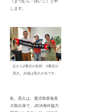
（まつむら・ゆいこ）と申
ご了承
くださ
します。
い。
左から2番目が松村、3番目が
髙久。左端は髙久の夫です。
私、髙久は、鹿児島県奄美
大島出身で、JICA海外協力