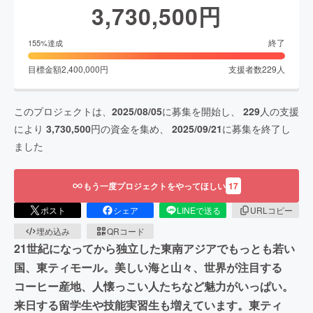
3,730,500
円
終了
155
%達成
目標金額
2,400,000
円
支援者数
229
人
このプロジェクトは、
2025/08/05
に募集を開始し、
229
人の支援
により
3,730,500
円の資金を集め、
2025/09/21
に募集を終了し
ました
もう一度プロジェクトをやってほしい
17
ポスト
シェア
LINEで送る
URLコピー
埋め込み
QRコード
21世紀になってから独立した東南アジアでもっとも若い
国、東ティモール。美しい海と山々、世界が注目する
コーヒー産地、人懐っこい人たちなど魅力がいっぱい。
来日する留学生や技能実習生も増えています。東ティ