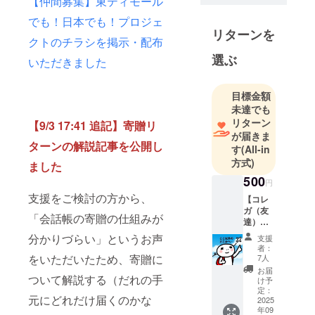
【仲間募集】東ティモール
的な事情か
でも！日本でも！プロジェ
ら刊行を見
リターンを
クトのチラシを掲示・配布
送ってきた
選ぶ
いただきました
国や地域が
ありまし
た。『旅の
目標金額
指さし会話
未達でも
リターン
帳 制作委員
【9/3 17:41 追記】寄贈リ
が届きま
会』は、ク
ターンの解説記事を公開し
す
(All-in
ラファンを
方式)
ました
活用して、
500
円
想いを寄せ
支援をご検討の方から、
【コレ
る国の指さ
ガ（友
し会話帳を
「会話帳の寄贈の仕組みが
達）プ
生み出した
ラン】
分かりづらい」というお声
支援
まずは
い著者と、
者：
東ティ
をいただいたため、寄贈に
7人
指さし会話
モール
お届
帳を支え、
ついて解説する（だれの手
を知り
け予
たい、
定：
守り続けた
元にどれだけ届くのかな
関わっ
2025
読者と編集
年09
てみた