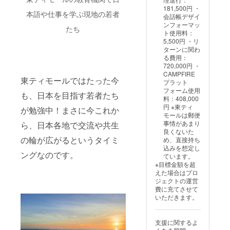
ターと
いたし
※掲載す
に調整
※寄贈風
性があ
181,500円 ・
して登
ます。
るお名
いたし
本語や仕事を学ぶ現地の若者
景は制
りま
会話帳デザイ
場 ※画
※必ず、
前は1文
ます。
作活動
す。 ※
ンフォーマッ
像にあ
たち
【備考
字あた
※開催地
報告
完成報
ト使用料：
る会話
欄】
り3mm
までの
メール
告会の
5,500円 ・リ
帳はサ
に、
四方を
創刊編
でお届
開催は
ターンに関わ
ンプル
【会話
想定し
集長の
けする
2025年
る費用：
です。
帳に掲
ていま
移動費
予定で
12月
720,000円 ・
完成品
載する
すが、
および
す。
頃、
CAMPFIRE
はデザ
お名前
支援人
滞在費
東ティモールではたった今
ZOOM
プラット
インが
（15文
数で変
はご負
の使用
フォーム使用
変更と
も、日本を目指す若者たち
字以
動する
担いた
を予定
料：408,000
なる可
内）】
ことを
だきま
してい
円 ※東ティ
が勉強中！まさに今これか
能性が
をご記
ご了承
す（海
ます。
モールは郵便
ありま
入くだ
くださ
外でも
日程な
事情があまり
ら、日本各地で交流や共生
す。 ※
さい。
い。
可） ※
ど詳細
良くないた
完成報
※掲載す
必ず、
はメー
の輪が広がるというタイミ
め、直接持ち
告会の
るお名
【備考
ルでお
込みを想定し
開催は
前は1文
欄】
ングなのです。
知らせ
ています。
2025年
字あた
に、
いたし
※目標金額を超
12月
り3mm
【会話
ます。
えた場合はプロ
頃、
四方を
帳に掲
※寄贈風
ジェクトの運営
ZOOM
想定し
載する
景は制
費に充てさせて
の使用
ていま
お名前
作活動
いただきます。
を予定
すが、
（15文
報告
してい
支援人
字以
メール
ます。
数で変
内）】
でお届
支援に関するよ
日程な
動する
をご記
けする