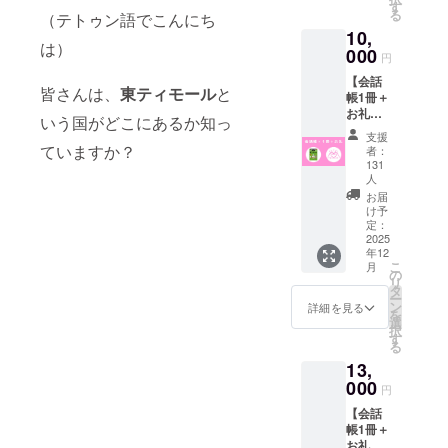
報告
が登場
す
ライ
必ず、
る
（テトゥン語でこんにち
メール
しま
ン） ・
【備考
10,
（月1回
す。 ・
世界の
欄】
は）
以上）
000
お礼メ
ごちそ
に、
円
・会話
ニュー
う博物
【会話
【会話
帳内で
（感謝
館との
帳に掲
皆さんは、
東ティモール
と
帳1冊＋
お名前
のメー
コラ
載する
お礼】
掲載
ル、制
ボ！
いう国がどこにあるか知っ
お名前
お礼の
※『旅の
作活動
「レト
（15文
支援
メ
指さし
ていますか？
報告
ルト
者：
字以
ニュー
会話帳
メー
131
版・東
内）】
に加え
東ティ
人
ル、会
ティ
をご記
て、会
モー
話帳に
お届
モール
入くだ
話帳1冊
ル』は
け予
お名前
の伝統
さい。
をお送
定：
付きま
掲載）
料理2
※料理は
2025
りしま
せん ※
・『旅
種」 ※
「ミ
年12
す。 ・
以降、
の指さ
画像に
ダール
こ
月
お礼メ
の
このリ
し会話
ある会
シーン
リ
ニュー
タ
ターン
帳 東
話帳は
ナアン
ー
（感謝
ン
は「お
詳細を見る
ティ
サンプ
ファ
を
のメー
選
礼メ
モー
ルで
ヒ」
択
ル、制
す
ニュー
ル』1冊
す。完
（豚肉
る
作活動
」と表
・完成
成品は
の甘酸
13,
報告
記しま
報告会
デザイ
煮）と
000
メー
す。 ※
（オン
円
ンが変
「アグ
ル、会
必ず、
ライ
更とな
アサー
【会話
話帳に
【備考
ン） ・
る可能
ル イカ
帳1冊＋
お名前
欄】
『旅の
性があ
ン」
お礼＋