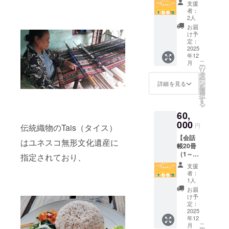
（感謝
完成報
ヒー
かんの
告会の
支援
：3.8
※オンラ
ル ド
贈）＋
のメー
告会
（ド
者：
葉、レ
開催は
ｇ 炭水
イン交
リップ
お礼＋
ル、制
（オン
2人
リップ
モング
2025年
化
流会の
バック
報告
作活動
ライ
タイ
お届
ラス 、
12月
物 ：
開催は
品名：
会】 お
報告
ン） ・
け予
プ・ア
トマ
頃、
5.2ｇ 食
2026年
有機レ
礼のメ
メー
定：
会話帳
ラビカ
ト、タ
ZOOM
塩相当
3～5月
ギュ
ニュー
2025
ル、会
を受け
種）2
マリン
の使用
量：2.2
頃、
ラー
年12
に加え
話帳に
取った
個、髙
ド、に
を予定
ｇ 以下
ZOOM
こ
コー
月
て、会
お名前
の
東ティ
久のオ
んに
してい
は2種共
の使用
リ
ヒー
話帳10
掲載）
タ
モール
リジナ
く、
ます。
通 内容
を予定
ー
（粉）
冊の提
・『旅
ン
の方か
詳細を見る
ルポス
しょう
日程な
量：200
してい
を
内容
供＆寄
の指さ
選
ら感謝
トカー
が、食
ど詳細
ｇ（1人
ます。
択
量：
贈と、
し会話
す
のお手
ド）
塩 栄養
はメー
前） 殺
日程な
る
10g（1
完成報
帳 東
紙 ※必
コー
成分表
ルでお
菌方
ど詳細
個あた
60,
告会に
ティ
ず、
ヒー（1
示（推
知らせ
法：気
はメー
り） 賞
ご招待
000
モー
【備考
個あた
円
伝統織物のTais（タイス）
定値）
いたし
密性容
ルでお
味期
しま
ル』5冊
欄】
り）の
1袋
ます。
器に密
知らせ
限：製
【会話
す。 ・
（1～4
に、
はユネスコ無形文化遺産に
内容は
（200
※交流会
封し、
いたし
造から
帳20冊
お礼メ
冊寄
【寄贈
以下の
ｇ）当
の開催
加圧加
ます。
１年間
（1～19
ニュー
指定されており、
贈） ・
する冊
通りで
たり エ
は2026
熱殺菌
※交流す
保存方
冊寄
（感謝
完成報
数（1～
す。 商
支援
ネル
年3～5
賞味期
る方
法：高
贈）＋
のメー
告会
2冊）】
者：
品名：
ギー：
月頃を
限：
は、日
温多湿
お礼＋
ル、制
（オン
1人
と、
有機カ
88kcal
予定し
2028年
本で学
を避け
報告
作活動
ライ
【会話
お届
フェ・
たんぱ
ていま
3月31日
ぶ留学
て保存
会】 お
報告
ン） ・
け予
帳に掲
ティ
く質：
す。日
保存方
生か、
挽き
礼のメ
メー
定：
会話帳
載する
モー
2.8ｇ 脂
程・場
法：直
東ティ
方：中
ニュー
2025
ル、会
を受け
お名前
ル ド
質
所など
射日光
モール
挽き 販
年12
に加え
話帳に
取った
（15文
リップ
：3.8
詳細は
こ
を避
の技能
月
売者：
て、会
お名前