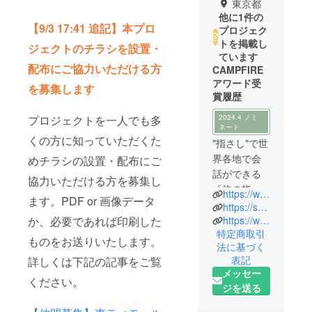
東京都
他に1件の
【9/3 17:41 追記】本プロ
プロジェク
トを掲載し
ジェクトのチラシを設置・
ています
配布にご協力いただける方
CAMPFIRE
アワード受
を募集します
賞履歴
プロジェクトを一人でも多
2024.4 ノミ
ネート
くの方に知っていただくた
"指さし"で世
界各地で会
めチラシの設置・配布にご
話ができる
協力いただける方を募集し
『旅の指さ
https://www.yubisashi.com/
ます。PDF or 画像データ
し会話
https://shop.yubisashi.com/
帳』。1998
か、必要であれば印刷した
https://www.facebook.com/yubisashi.japan/
特定商取引
年の創刊以
ものをお送りいたします。
法に基づく
来、80冊以
表記
詳しくは下記の記事をご覧
上のシリー
メッセー
ください。
ズを生み出
ジを送る
してきた一
方で、商業