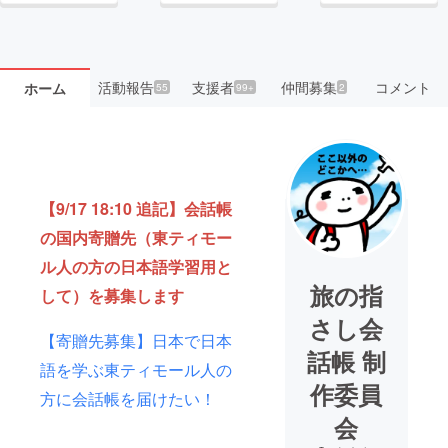
活動報告
支援者
仲間募集
コメント
ホーム
55
99+
2
【9/17 18:10 追記】会話帳
の国内寄贈先（東ティモー
ル人の方の日本語学習用と
旅の指
して）を募集します
さし会
【寄贈先募集】日本で日本
話帳 制
語を学ぶ東ティモール人の
作委員
方に会話帳を届けたい！
会