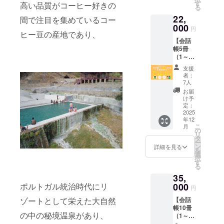
と、完
ていた
メー
す
たんぱ
（オン
高い品質がコーヒー好きの
こぶみ
ルで
程度を
る
成報告
だきま
ル、会
く質：
ライ
かんの
す。完
予定）
22,
会にご
間で注目を集めているコー
した。
話帳に
16.2ｇ
ン） ・
葉、レ
成品は
（Zoom
招待し
000
お名前
脂
イベン
モング
デザイ
円
使用予
ヒー豆の産地であり、
ます。
掲載）
質
ト「東
ラス 、
ンが変
定） ・
【会話
・お礼
・『旅
：
京で東
トマ
更とな
東ティ
帳5冊
メ
の指さ
14.8ｇ
ティ
ト、タ
る可能
モール
（1～4
ニュー
し会話
炭水化
モール
マリン
性があ
産コー
冊寄
（感謝
帳 東
物 ：
人と友
ド、に
りま
支援
ヒー
贈）＋
のメー
ティ
20.2ｇ
達にな
者：
んに
す。 ※
（ド
お礼＋
ル、制
モー
7人
食塩相
ろ
く、
完成報
リップ
報告
作活動
ル』1冊
当量：
う！」
お届
しょう
告会の
タイ
会】 お
報告
・完成
け予
2.8ｇ 品
ご招待
が、食
開催は
プ・ア
礼のメ
メー
定：
報告会
名 ：
※画像に
塩 栄養
2025年
ラビカ
ニュー
2025
ル、会
（オン
アグア
ある会
成分表
12月
種）2個
年12
に加え
話帳に
ライ
サール
話帳は
示（推
頃、
コー
こ
月
て、会
お名前
の
ン） ・
イカ
サンプ
定値）
ZOOM
ヒー（1
リ
話帳5冊
掲載）
タ
東ティ
ン 名
ルで
1袋
の使用
個あた
ー
の提供
・『旅
ン
モール
詳細を見る
称 ：
す。完
（200
を予定
り）の
を
＆寄贈
の指さ
選
のお土
魚の
成品は
ｇ）当
してい
内容は
択
と、完
し会話
す
産セッ
ハーブ
デザイ
たり エ
ます。
以下の
る
成報告
帳 東
ト（伝
スープ
ンが変
ネル
日程な
通りで
35,
会にご
ティ
統織物
原材料
更とな
ギー：
ど詳細
す。 商
招待し
000
ポルトガル統治時代にリ
モー
の
名：鰆
る可能
円
88kcal
はメー
品名：
ます。
ル』3冊
Tais、
（国
性があ
たんぱ
ルでお
有機カ
【会話
ゾートとして栄えた大自然
・お礼
（1～2
東ティ
産）、
りま
く質：
知らせ
フェ・
帳10冊
メ
冊寄
モール
ネギ、
す。 ※
2.8ｇ 脂
いたし
ティ
の中の秘境温泉があり、
（1～9
ニュー
贈） ・
産コー
こぶみ
完成報
質
ます。
モー
冊寄