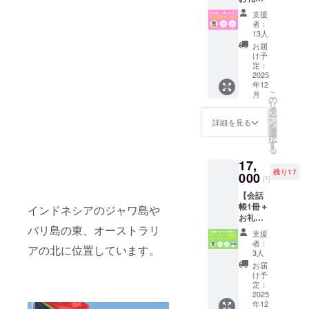
掲載）
に、
指さし
りま
（魚の
報告
・『旅
【会話
会話帳
支援
す。 ※
ハーブ
会】 お
の指さ
帳に掲
者：
東ティ
完成報
スー
礼のメ
し会話
13人
載する
モー
告会の
プ）か
ニュー
帳 東
お名前
お届
ル』中
開催は
らお選
に加え
ティ
け予
（15文
でキャ
2025年
びいた
て、会
定：
モー
字以
ラク
12月
だけま
話帳1冊
2025
ル』1冊
内）】
ターと
頃、
す。 ※
年12
の提供
※画像に
をご記
して登
ZOOM
こ
掲載す
月
と、完
の
ある会
入くだ
場 ※画
での開
リ
るお名
成報告
タ
話帳は
さい。
像にあ
催を予
ー
前は1文
会にご
ン
サンプ
詳細を見る
※掲載す
る会話
定して
を
字あた
招待し
選
ルで
るお名
帳はサ
いま
択
り3mm
ます。
す
す。完
前は1文
ンプル
す。日
る
四方を
・お礼
成品は
字あた
です。
程など
想定し
17,
メ
デザイ
り3mm
完成品
詳細は
ていま
残り17
ニュー
000
ンが変
四方を
円
はデザ
メール
すが、
（感謝
更とな
想定し
インが
でお知
支援人
【会話
のメー
る可能
ていま
変更と
らせい
数で変
帳1冊＋
ル、制
インドネシアのジャワ島や
性があ
すが、
なる可
たしま
動する
お礼＋
作活動
りま
支援人
能性が
す。 ※
ことを
バリ島の東、オーストラリ
報告会
報告
す。 ※
数で変
支援
ありま
必ず、
ご了承
＋オン
メー
必ず、
者：
動する
す。 ※
【備考
アの北に位置しています。
くださ
ライン
ル、会
3人
【備考
ことを
完成報
欄】
い。 ※
ツアー
話帳に
欄】
お届
ご了承
告会の
に、
以下は
（コー
お名前
け予
に、
くださ
開催は
【会話
料理の
ヒー付
掲載）
定：
【会話
い。
2025年
帳に掲
詳細で
き）】
2025
・『旅
帳に掲
12月
載する
す（開
年12
お礼の
の指さ