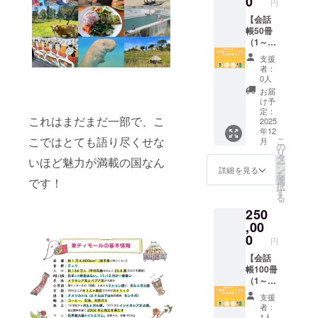
0
字あた
住所に
円
動法人
温で保
います
載する
頃、
す。 ・
冊（1～
をつ
り3mm
お送り
パル
存して
が、当
お名前
ZOOM
お礼メ
【会話
19冊寄
づった
四方を
しま
シック
くださ
日は通
（15文
での開
ニュー
帳50冊
贈） ・
オリジ
想定し
す。
生産
い。 製
訳でき
字以
催を予
（感謝
（1～49
完成報
ナルポ
ていま
例1）備
者：
造
る方が
内）】
定して
のメー
冊寄
告会
スト
すが、
考欄に
支援
COCA
者：
同席し
をご記
いま
ル、制
贈）＋
（オン
カード
支援人
者：
「1」と
MAU組
磯田尚
ますの
入くだ
す。日
作活動
お礼＋
ライ
※必ず、
0人
数で変
記入→1
合 ※画
義 兵庫
で、使
さい。
程など
報告
報告
ン） ・
【備考
動する
お届
冊を寄
像にあ
県神戸
用言語
※掲載す
詳細は
メー
会】 お
会話帳
欄】
け予
ことを
贈し
る会話
市東灘
に関わ
るお名
メール
ル、会
礼のメ
を受け
定：
に、
ご了承
て、残
帳はサ
区魚崎
らずご
これはまだまだ一部で、こ
前は1文
でお知
話帳に
ニュー
2025
取った
【寄贈
くださ
り2冊を
ンプル
南町３
参加い
字あた
年12
らせい
お名前
に加え
東ティ
する冊
い。 ※5
お送り
こではとても語り尽くせな
です。
こ
－２２
ただけ
月
り3mm
たしま
掲載）
て、会
モール
の
数（1～
冊から
しま
完成品
リ
－１４
ます。
四方を
す。 ※
・『旅
話帳50
の方か
タ
9冊）】
寄贈分
いほど魅力が満載の国なん
す。
はデザ
ー
製造者
※必ず、
想定し
オンラ
の指さ
冊の提
ら感謝
ン
と、
詳細を見る
を除い
例2）備
インが
を
ホーム
【備考
ていま
インツ
し会話
供＆寄
のお手
選
です！
【会話
た冊数
考欄に
変更と
択
ペー
欄】
すが、
アーの
帳 東
贈と、
紙 ・著
す
帳に掲
をご記
「2」と
なる可
る
ジ：
に、
支援人
開催は
ティ
完成報
者から
載する
入いた
記入→2
能性が
https://
【会話
数で変
250
2026年
モー
告会に
感謝の
お名前
だいた
冊を寄
ありま
www.pa
帳に掲
動する
3～5月
ル』30
ご招待
,00
気持ち
（15文
住所に
贈し
す。 ※
lermo.j
載する
ことを
頃を予
冊（1～
しま
をつ
0
字以
お送り
て、残
円
完成報
p/about/
お名前
ご了承
定して
29冊寄
す。 ・
づった
内）】
しま
り1冊を
告会の
owner/
（15文
くださ
いま
贈） ・
お礼メ
【会話
オリジ
をご記
す。
お送り
開催は
字以
い。
す。日
完成報
ニュー
帳100冊
ナルポ
入くだ
例1）備
しま
2025年
内）】
程など
告会
（感謝
（1～99
スト
さい。
考欄に
す。 ※
12月
をご記
詳細は
（オン
のメー
冊寄
カード
※掲載す
「1」と
画像に
支援
頃、
入くだ
メール
ライ
ル、制
贈）＋
※必ず、
るお名
記入→1
者：
ある会
ZOOM
さい。
でお知
ン） ・
作活動
お礼＋
【備考
前は1文
1人