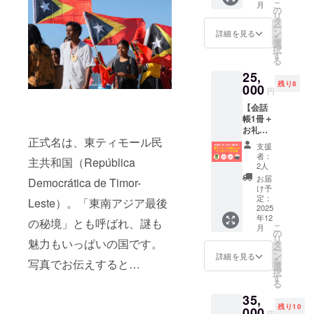
載する
頃、
こ
お名前
月
発中に
メ
し会話
の
お名前
ZOOM
リ
（15文
つき、
ニュー
帳 東
タ
（15文
の使用
ー
字以
一部変
に加え
ティ
ン
詳細を見る
字以
を予定
を
内）】
更の可
て、会
モー
選
内）】
してい
択
をご記
能性が
話帳1冊
ル』1冊
す
をご記
ます。
る
入くだ
ありま
の提供
・完成
入くだ
日程な
さい。
す）。
25,
と、完
報告会
さい。
ど詳細
※掲載す
詳しく
残り8
成報告
000
（オン
※掲載す
円
はメー
るお名
は、お
会とオ
ライ
るお名
ルでお
前は1文
届けす
【会話
ンライ
ン） ※
前は1文
知らせ
字あた
るもの
帳1冊＋
ンツ
画像に
字あた
いたし
り3mm
のラベ
お礼＋
アーに
ある会
り3mm
ます。
四方を
正式名は、東ティモール民
ルをご
報告会
ご招待
話帳は
四方を
支援
※キャラ
想定し
覧くだ
＋東
しま
サンプ
者：
想定し
主共和国（República
クター
ていま
さい。
ティ
す。 ・
ルで
2人
ていま
制作の
すが、
品
モール
お礼メ
す。完
お届
すが、
Democrática de Timor-
ため、
支援人
名 ：
の皆さ
ニュー
成品は
け予
支援人
参考と
数で変
ミダー
んと交
（感謝
定：
デザイ
Leste）。「東南アジア最後
数で変
なるお
動する
ル シー
流会
2025
のメー
ンが変
動する
写真な
ことを
年12
ン ナア
（オン
ル、制
の秘境」とも呼ばれ、謎も
更とな
ことを
こ
どのご
月
ご了承
ン ファ
ライ
作活動
の
る可能
ご了承
リ
提供を
くださ
魅力もいっぱいの国です。
ヒ 名
ン）】
報告
タ
性があ
くださ
ー
お願い
い。 ※
称 ：
お礼の
メー
ン
りま
詳細を見る
い。
を
いたし
写真でお伝えすると…
以下は
豚肉の
メ
ル、会
選
す。 ※
択
ます。
料理の
甘酸煮
ニュー
話帳に
す
完成報
る
※クラウ
詳細で
原材料
に加え
お名前
告会の
ドファ
す（開
35,
名：豚
て、会
掲載）
開催は
ンディ
発中に
残り10
肉（カ
話帳1冊
000
・『旅
2025年
円