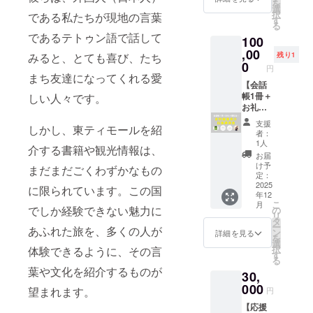
る可能
いたし
を
イメー
と、完
動する
【会話
のお手
の指さ
選
数で変
冊を寄
性があ
ます。
択
ジで
である私たちが現地の言葉
成報告
ことを
帳に掲
紙 ・著
し会話
す
動する
贈し
りま
※寄贈風
る
す。実
会と、
ご了承
載する
者から
帳 東
ことを
て、残
す。 ※
であるテトゥン語で話して
景は制
際にお
100
旅の指
くださ
お名前
感謝の
ティ
ご了承
り9冊を
完成報
作活動
送りす
さし会
,00
い。
（15文
気持ち
モー
くださ
お送り
みると、とても喜び、たち
残り1
告会の
報告
るもの
話帳の
字以
をつ
ル』100
0
い。
しま
開催は
円
メール
とは異
創刊編
内）】
づった
冊（1～
まち友達になってくれる愛
※20冊か
す。
2025年
でお届
なる可
集長に
【会話
をご記
オリジ
99冊寄
ら寄贈
例2）備
12月
けする
能性が
よる
帳1冊＋
しい人々です。
入くだ
ナルポ
贈） ・
分を除
考欄に
頃、
予定で
ありま
「会話
お礼＋
さい。
スト
完成報
いた冊
「9」と
ZOOM
す。
す。 ※
帳の作
報告会
※掲載す
カード
告会
数をご
記入→9
の使用
支援
必ず、
しかし、東ティモールを紹
り方講
＋創刊
るお名
※必ず、
（オン
記入い
冊を寄
者：
を予定
【備考
座」に
編集長
前は1文
【備考
ライ
ただい
1人
贈し
してい
介する書籍や観光情報は、
欄】
ご招待
講演
字あた
欄】
ン） ・
た住所
て、残
お届
ます。
に、
しま
会】 お
り3mm
に、
会話帳
にお送
け予
り1冊を
まだまだごくわずかなもの
日程な
【会話
す。 ・
礼のメ
四方を
【寄贈
を受け
定：
りしま
お送り
ど詳細
帳に掲
お礼メ
ニュー
2025
想定し
する冊
取った
す。
に限られています。この国
しま
はメー
載する
年12
ニュー
に加え
ていま
数（1～
東ティ
例1）備
す。 ※
ルでお
こ
お名前
月
（感謝
て、会
でしか経験できない魅力に
すが、
49
モール
の
考欄に
画像に
知らせ
リ
（15文
のメー
話帳1冊
支援人
冊）】
の方か
タ
「1」と
ある会
いたし
ー
字以
あふれた旅を、多くの人が
ル、制
の提供
数で変
と、
ら感謝
ン
記入→1
詳細を見る
話帳は
ます。
を
内）】
作活動
と、完
動する
【会話
のお手
選
冊を寄
サンプ
※寄贈風
択
体験できるように、その言
をご記
報告
成報告
ことを
帳に掲
紙 ・著
す
贈し
ルで
景は制
る
入くだ
メー
会にご
ご了承
載する
者から
て、残
す。完
作活動
葉や文化を紹介するものが
さい。
30,
ル、会
招待。
くださ
お名前
感謝の
り19冊
成品は
報告
※掲載す
話帳に
また、
000
い。
（15文
気持ち
をお送
望まれます。
デザイ
円
メール
るお名
お名前
旅の指
※30冊か
字以
をつ
りしま
ンが変
でお届
前は1文
【応援
掲載）
さし会
ら寄贈
内）】
づった
す。
更とな