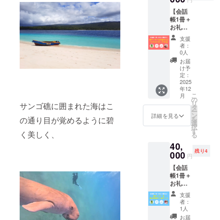
ング終
つき、
ナダ
の提供
の指さ
12月
了後、
一部変
【会話
産）、
と、完
し会話
頃、
詳細は
更の可
帳1冊＋
玉ね
成報告
帳 東
ZOOM
メール
能性が
お礼＋
ぎ、に
会と、
ティ
での開
でお知
ありま
報告会
んに
東ティ
モー
催を予
支援
らせい
す）。
＋東
く、ケ
モール
ル』1冊
定して
者：
たしま
詳しく
ティ
チャッ
人留学
・完成
0人
いま
す。 ※
は、お
モール
プマニ
生の皆
報告会
す。日
お届
必ず、
届けす
の皆さ
ス、砂
さんと
（オン
け予
程など
【備考
るもの
んと交
糖、タ
の交流
定：
ライ
詳細は
欄】
のラベ
流会
2025
マリン
イベン
ン） ・
メール
に、
年12
ルをご
（対
ド、唐
ト（オ
筆者
でお知
こ
月
【会話
覧くだ
面）】
辛子、
ンライ
の
（髙
らせい
リ
帳に掲
サンゴ礁に囲まれた海はこ
さい。
お礼の
オリー
ン）に
タ
久・松
たしま
ー
載する
品
メ
ブオイ
ご招待
ン
村）が
詳細を見る
す。 ※
を
の通り目が覚めるように碧
お名前
名 ：
ニュー
ル/調味
しま
選
添乗
必ず、
択
（15文
ミダー
に加え
料（ア
す。 ・
す
員、ガ
【備考
く美しく、
る
字以
ル シー
て、会
ミノ
お礼メ
イドに
欄】
内）】
40,
ン ナア
話帳1冊
酸） 栄
ニュー
なり
に、
をご記
残り4
ン ファ
の提供
000
養成分
（感謝
切っ
【会話
円
入くだ
ヒ 名
と、完
表示
のメー
て、オ
帳に掲
さい。
【会話
称 ：
成報告
（推定
ル、制
ンライ
載する
※掲載す
帳1冊＋
豚肉の
会と、
値） 1
作活動
ン上で
お名前
るお名
お礼＋
甘酸煮
東ティ
袋（200
報告
日本か
（15文
前は1文
報告会
原材料
モール
ｇ）当
メー
ら東
字以
支援
字あた
＋お土
名：豚
人の皆
たり エ
ル、会
ティ
者：
内）】
り3mm
産セッ
肉（カ
さんと
ネル
話帳に
1人
モール
をご記
四方を
ト】 お
ナダ
の交流
ギー：
お名前
到着ま
お届
入くだ