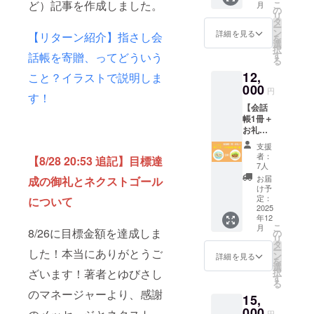
ど）記事を作成しました。
こ
月
いとい
部とが一体
の
リ
う方向
タ
となり、新
ー
けの
ン
詳細を見る
【リターン紹介】指さし会
を
たなシリー
「コレ
選
択
ガ（テ
ズを生み出
す
話帳を寄贈、ってどういう
る
トゥン
すプロジェ
12,
語で友
こと？イラストで説明しま
クトです。
達）プ
000
円
す！
ラン」
【会話
です。
帳1冊＋
「学生
お礼＋
には手
レトル
が出づ
支援
ト版・
らい」
者：
【8/28 20:53 追記】目標達
東ティ
という
7人
モール
声を受
お届
成の御礼とネクストゴール
料理1
け、国
け予
種】 お
際協力
定：
について
礼のメ
2025
や多文
年12
ニュー
化共生
こ
月
に加え
8/26に目標金額を達成しま
などに
の
リ
て、会
関心が
タ
ー
した！本当にありがとうご
話帳1冊
あり、
ン
詳細を見る
を
と東
未来の
選
ざいます！著者とゆびさし
択
ティ
世界を
す
る
モール
つくる
のマネージャーより、感謝
15,
の伝統
学生の
料理の
000
皆さん
円