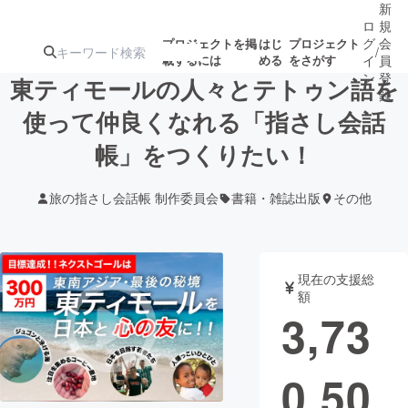
新
ロ
規
グ
会
プロジェクトを掲
はじ
プロジェクト
/
載するには
める
をさがす
イ
員
ン
登
東ティモールの人々とテトゥン語を
録
使って仲良くなれる「指さし会話
帳」をつくりたい！
人気のプロ
注目のリ
注目の新着プロ
募集終了が近いプ
もうすぐ公開
ジェクト
ターン
ジェクト
ロジェクト
されます
旅の指さし会話帳 制作委員会
書籍・雑誌出版
その他
アート・写真
音楽
現在の支援総
テクノロジー・ガジェット
ゲーム・サ
額
3,73
映像・映画
書籍・雑誌
0,50
ビジネス・起業
チャレンジ