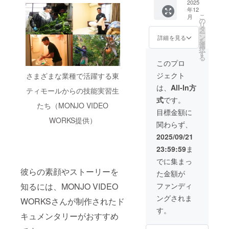
礼のメ
2025
きま
です。
・完成
をお送
りしま
り3mm
2025年
けする
年12
ニュー
す。 ・
完成品
報告会
りしま
す。
四方を
12月
予定で
こ
月
に加え
お礼メ
の
はデザ
（オン
す。 ※
例1）備
想定し
頃、
す。
リ
て、会
ニュー
タ
インが
ライ
画像に
考欄に
ていま
ZOOM
ー
話帳1冊
（感謝
ン
変更と
ン） ・
詳細を見る
ある会
「1」と
すが、
の使用
を
の提供
のメー
選
なる可
イベン
話帳は
記入→1
支援人
を予定
択
と、完
ル、制
す
能性が
ト「旅
サンプ
冊を寄
数で変
してい
る
成報告
作活動
ありま
の指さ
このプロ
ルで
贈し
動する
ます。
会にご
報告
す。 ※
し会話
す。完
て、残
ことを
日程な
ジェクト
さまざまな業種で活躍する東
招待し
メー
完成報
帳創刊
成品は
り49冊
ご了承
ど詳細
ます。
ル、会
告会の
編集長
は、
All-In方
デザイ
をお送
くださ
はメー
ティモールからの技能実習生
また、
話帳に
開催は
の出張
ンが変
りしま
い。
ルでお
式
です。
会話帳
お名前
2025年
講演
更とな
す。
※100冊
たち（MONJO VIDEO
知らせ
のどこ
掲載）
12月
会」開
目標金額に
る可能
例2）備
から寄
いたし
かに著
・『旅
頃、
催 ※画
WORKS提供）
性があ
考欄に
贈分を
ます。
関わらず、
者が描
の指さ
ZOOM
像にあ
りま
「49」
除いた
※寄贈風
いたあ
し会話
の使用
る会話
2025/09/21
す。 ※
と記入
冊数を
景は制
なたに
帳 東
を予定
帳はサ
完成報
→49冊
ご記入
作活動
23:59:59
ま
似た
ティ
してい
ンプル
告会の
を寄贈
いただ
報告
キャラ
モー
ます。
です。
でに集まっ
開催は
して、
いた住
メール
クター
ル』1冊
日程な
完成品
2025年
残り1冊
所にお
彼らの素顔やストーリーを
でお届
た金額が
が登場
・完成
ど詳細
はデザ
12月
をお送
送りし
けする
しま
報告会
はメー
インが
知るには、MONJO VIDEO
ファンディ
頃、
りしま
ます。
予定で
す。 ・
（オン
ルでお
変更と
ZOOM
す。 ※
例1）
す。
ングされま
お礼メ
WORKSさんが制作されたド
ライ
知らせ
なる可
の使用
画像に
備考欄
ニュー
ン） ※
いたし
能性が
す。
を予定
ある会
に「1」
キュメンタリーがおすすめ
（感謝
画像に
ます。
ありま
してい
話帳は
と記入
のメー
ある会
※会話帳
す。 ※
ます。
サンプ
→1冊を