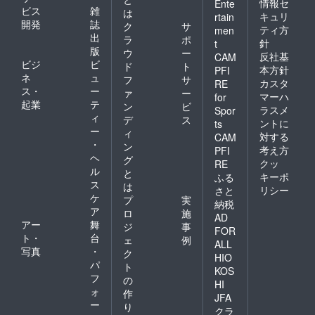
産豚
より消
情報セ
Ente
り)冷凍
ビス
雑
は
ネック
費期限
で180日
キュリ
rtain
開発
誌
肉 ●大
が異な
ク
サ
ティ方
men
畠特製
る場合
出
ラ
ポ
針
t
焼肉の
がござ
版
ウ
ー
反社基
CAM
たれ：
いま
ビジ
ビ
ド
ト
本方針
しょう
す。詳
PFI
ネ
ュ
フ
サ
ゆ、り
細は、
カスタ
RE
ス・
ー
んご果
お届け
ァ
ー
マーハ
for
汁、野
する商
起業
テ
ン
ビ
ラスメ
Spor
菜汁
品の
ィ
デ
ス
ントに
ts
（玉ね
パッ
ー
ィ
対する
CAM
ぎ、
ケージ
・
ン
しょう
に記載
考え方
PFI
ヘ
グ
が、に
の期限
クッ
RE
ル
んじ
をご確
と
キーポ
ふる
ん）、
認くだ
ス
は
リシー
さと
にんに
さい。
ケ
プ
実
納税
く、ご
※原材料
ア
ロ
施
ま油、
及び添
AD
アー
舞
ジ
事
一味唐
加物等
FOR
ト・
台
辛子、
の食品
ェ
例
ALL
調味料
表示は
写真
・
ク
HIO
（アミ
お届け
パ
ト
KOS
ノ酸
商品の
フ
の
等）、
ラベル
HI
ォ
作
保存料
に表記
JFA
ー
（安息
されま
り
クラ