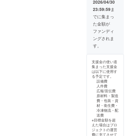
ばあ
ロコロ
ン限
腸、小
2026/04/30
しょ
しま腸
ルゲン
B2(一部
たん白
ちゃん
ホルモ
定・北
腸、
う）、
●牛プル
情報》
に小
23:59:59
ま
加水分
のもう
ン 200g
海道じ
胃）、
調味料
プルホ
小麦、
麦、卵
解物、
ひとつ
・上肉
んぎす
米みそ
でに集まっ
（アミ
ルモン
大豆を
を含む)
レモン
の自信
マトン
かん
（大豆
ノ酸
北海道
含む
- 北海製
た金額が
果汁、
作「上
じんぎ
セッ
（遺伝
等）、
産牛小
《消費
麺...小麦
かつお
肉マト
すかん
ト】 ・
子組み
ファンディ
保存料
腸 《ア
期限》
粉（北
節エキ
ンじん
500g ・
上肉マ
換えで
（安息
レルゲ
発送日
海道
ングされま
ス／調
ぎすか
牛サガ
トンじ
な
香酸
ン情
より180
産）小
味料
ん」を
リ（ハ
んぎす
い）、
す。
Na）]、
報》 小
日（冷
麦たん
（アミ
お届け
ラミ）
かん
米、食
（原材
麦、大
凍保
白、卵
ノ酸
いたし
500g ・
250g ×
塩、酒
料の一
豆を含
存）
白粉
等）、
ます。
牛肩
2 ・ラ
粕）、
部に小
む 《消
支援金の使い道
末、食
増粘剤
「大畠
ロース
ムじん
ごま油
麦、大
費期
集まった支援金
塩/かん
（キサ
のホル
カルビ
ぎすか
（原材
豆を含
限》 発
は以下に使用す
水、酒
ンタン
モン」
500g ・
ん 250g
料の一
む）
送日よ
る予定です。
精、ク
ガ
は特製
牛タン
× 2 ・北
部に小
《消費
り180日
設備費
チナシ
ム）、
「焼肉
（豪州
海道ラ
麦、大
期限》
（冷凍
人件費
色素(一
ビタミ
のた
産or国
ム味付
豆を含
発送日
保存）
広報/宣伝費
部に小
ンB1、
れ」を
産）
けじん
む） ●
より180
原材料・製造
麦、卵
酸味
焼き上
500g ・
ぎすか
牛肩
日（冷
費・包装・資
を含む)
料、香
がりに
豚トロ
ん 200g
ロース
凍保
材・衛生費・
●国産牛
辛料抽
つけて
500g ・
× 2（サ
カル
存）
冷凍物流・配
肉100%
出物、
お召し
大畠特
フォー
ビ：ア
送費
ハン
香料、
上がり
製焼肉
クとア
メリカ
※目標金額を超
バーグ
（一部
くださ
のたれ
スパラ
産また
えた場合はプロ
牛肉
に小
い。 ※
160ml ×
羊）
はオー
ジェクトの運営
（国内
麦・大
クール
3 《原
【２回
ストラ
費に充てさせて
産）、
豆・鶏