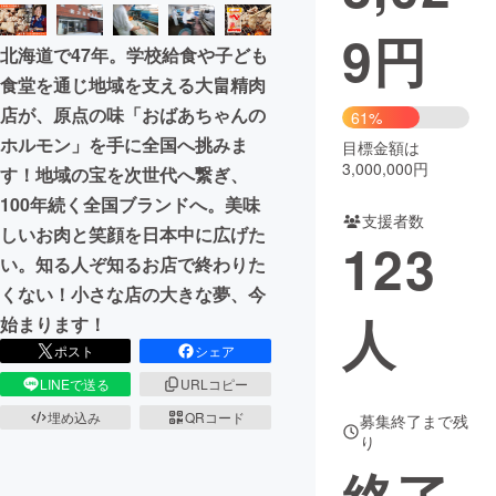
9
円
まちづくり・地域活性化
北海道で47年。学校給食や子ども
食堂を通じ地域を支える大畠精肉
CAMPFIRE for Social Good
CAMPFIRE Creation
店が、原点の味「おばあちゃんの
61%
CAMPFIREふるさと納税
machi-ya
コミュニティ
ホルモン」を手に全国へ挑みま
目標金額は
3,000,000円
す！地域の宝を次世代へ繋ぎ、
100年続く全国ブランドへ。美味
支援者数
しいお肉と笑顔を日本中に広げた
123
い。知る人ぞ知るお店で終わりた
くない！小さな店の大きな夢、今
人
始まります！
ポスト
シェア
LINEで送る
URLコピー
埋め込み
QRコード
募集終了まで残
り