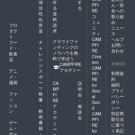
麦、大
ルプル
（原材
域
作
す
PFI
ん・安
豆を含
ホルモ
料の一
活
る
る
RE
全への
む） ●
ン 200g
部に小
性
資
牛肩
× 1 ・鍋
麦、大
コ
取り組
化
料
ロース
用ラー
豆、り
ミュ
み
プロ
音
請
カル
メン
んごを
ニ
ニュー
ビ：ア
140g ×
含む）
ダク
楽
求
ティ
ス
メリカ
2 ・も
《消費
ト
CAM
ヘルプ
産また
つ鍋用
期限》
クラウドファ
フー
チ
はオー
スープ
PFI
お問い
●牛肩
ンディングの
ド・
ャ
ストラ
（とん
ロース
RE
合わせ
ノウハウを無
飲食
レ
リア
こつ
カル
Crea
料で学ぼう
産、他
味・鶏
店
ン
ビ、サ
tion
●サガリ
ダシ醤
各種規定
CAMPFIRE
ガリ(ハ
ジ
CAM
(ハラ
油味）
ラミ)、
アカデミー
アニ
ス
利用規
ミ)：
各1個
PFI
豚タ
メ・
ポ
オース
《消費
ン、豚
約
RE
漫画
ー
トラリ
期限》
CA
説
トロ：
細則
for
ア産 ●
冷凍保
ツ
(発送日
MP
明
プライ
Soci
牛タ
存で、
より)冷
ファ
映
FI
会
バシー
al
ン：
発送日
凍で30
ッ
像
RE
・
ポリ
Goo
オース
より約
日 ●大
ショ
・
ア
相
トラリ
180日で
シー
畠ホル
d
ン
映
カ
談
ア産ま
す。
モン、
特定商
CAM
画
たは国
（焼肉
ジンギ
デ
会
取引法
PFI
産 ●豚
は約30
スカ
ゲー
書
ミ
に基づ
RE
トロ：
日） ※
ン：(発
ム・
籍
ー
く表記
for
北海道
商品に
送日よ
サー
・
と