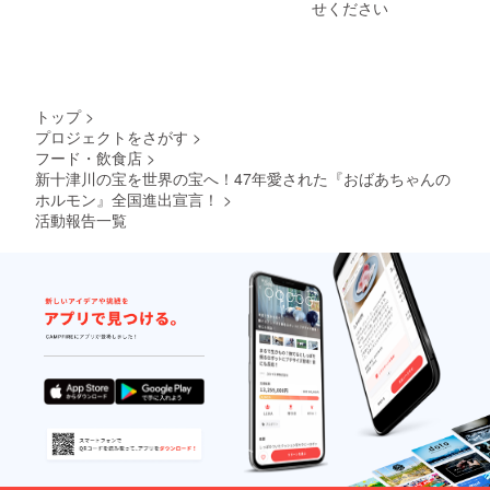
道産豚
ルモ
ステー
辛料
せください
塩
腸（大
ン：米
キ＋国
（一味
（Na）
腸・小
国産豚
産牛ハ
唐辛
、（一
腸・胃
直腸、
ンバー
子、こ
部に小
袋） ●
塩 ●牛
グセッ
しょ
麦・
大畠特
プルプ
ト】
う）、
卵・乳
製焼肉
ルホル
・北海
調味料
トップ
>
成分・
のたれ
モン：
道産黒
（アミ
プロジェクトをさがす
>
牛肉・
しょう
北海道
毛和牛
ノ酸
大豆を
フード・飲食店
>
ゆ、り
産牛小
A3ラン
等）、
含む）
んご果
新十津川の宝を世界の宝へ！47年愛された『おばあちゃんの
腸 ●牛
ク以上
保存料
汁、野
コロコ
のサー
（安息
ホルモン』全国進出宣言！
>
菜果汁
ロホル
ロイン
香酸
活動報告一覧
[玉ね
モン：
ステー
Na）]、
ぎ、
オース
キ
（原材
しょう
トラリ
200g ×
料の一
が、に
ア産牛
2枚（1
部に小
んじ
しま腸
枚ずつ
麦、大
ん]、に
使用 ●
真空
豆を含
んに
上肉マ
パック
む） ●
く、ご
トンじ
して冷
豚タ
ま油、
んぎす
凍） ・
ン：国
一味唐
かん：
国産牛
内産 ●
辛子、
マトン
肉100%
豚ト
調味料
（オー
ハン
ロ：北
[アミノ
ストラ
バーグ
海道産
酸等]、
リア
（150g
豚ネッ
保存料
産）、
× 2個・
ク肉 ●