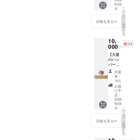
ンバー
い深い
250g（
く、ご
日（冷
年05
グ！厳
コクが
特製
ま油、
凍保
こ
月
選した
特徴で
の
「焼肉
一味唐
存）
リ
牛肉と
す。 ※
タ
のた
辛子、
ー
北海道
クール
ン
れ」付
詳細を見る
調味料
を
産豚肉
便でお
選
き） ・
[アミノ
択
を絶妙
送りい
す
上塩ホ
酸等]、
る
にブレ
たしま
ルモン
保存料
10,
ンド
す。
250g
[安息香
残り4
し、一
000
《内
《原材
酸Na]
円
つひと
容》 ・
料名》
《アレ
【大畠
つ手ご
上肉マ
●大畠の
ルゲン
のハン
ねで仕
トンじ
ホルモ
情報》
バーグ
上げた
んぎす
ン 北海
小麦、
セッ
こだわ
かん
道産豚
大豆を
支援
ト】 お
りの
500g
腸（大
者：
含む
となサ
「ハン
《主要
16人
腸・小
《消費
イズの
バー
原料》
腸・胃
お届
期限》
給食ハ
グ」を
豪州産
け予
袋） ●
発送日
ンバー
お届け
定：
マトン
大畠特
より180
グ！当
2026
しま
モモ肉
製焼肉
日（冷
年05
店自慢
す。 ※
《消費
のたれ
凍保
こ
月
の合挽
クール
の
期限》
しょう
存）
リ
ハン
便でお
タ
発送日
ゆ、り
ー
バーグ
送りい
ン
より180
詳細を見る
んご果
を
（4個）
たしま
選
日（冷
汁、野
択
と国産
す。
す
凍保
菜果汁
る
牛肉
《内
存）
[玉ね
100％ハ