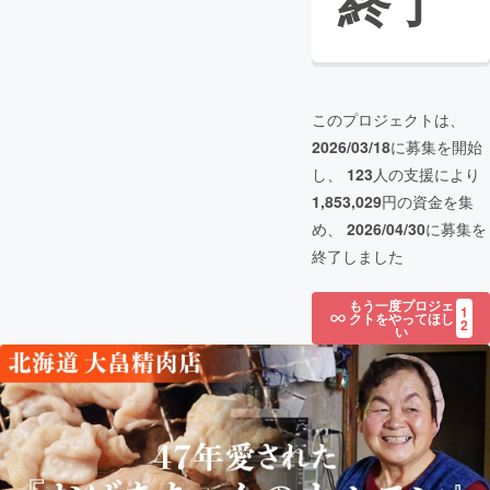
終了
このプロジェクトは、
2026/03/18
に募集を開始
し、
123
人の支援により
1,853,029
円の資金を集
め、
2026/04/30
に募集を
終了しました
もう一度プロジェ
1
クトをやってほし
2
い