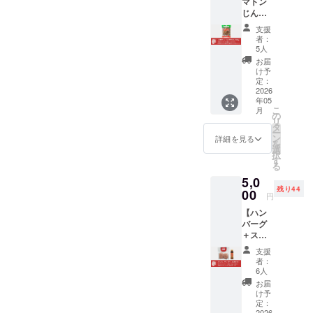
マトン
ン」を
のた
菜果汁
走り切りたいと思います｡引
で諦めずに動き続けること
じんぎ
お届け
れ」付
[玉ね
すかん
いたし
き 《原
ぎ、
支援
き続き､見守っていただけた
が､これまで関わってくだ
500g】
ます。
材料
しょう
者：
おばあ
「大畠
名》 ●
5人
ら嬉しいです｡プルプルの牛
が、に
さった皆さまへのいちばん
ちゃん
のホル
大畠の
んじ
お届
が創業
もつ♪
モン」
の恩返しだと考えています｡
ホルモ
け予
ん]、に
当時か
は特製
定：
ン 北海
んに
残り10日｡この挑戦を､しっ
ら手づ
2026
「焼肉
道産豚
く、ご
年05
くりし
のた
腸（大
ま油、
かり最後までやりきります｡
こ
月
ている
れ」を
の
腸・小
一味唐
リ
自信
焼き上
タ
腸・胃
辛子、
4月16日掲載 北海道新聞よ
ー
作、特
がりに
ン
袋） ●
詳細を見る
調味料
を
製たれ
つけて
り4月4日掲載 プレス空知
選
大畠特
[アミノ
択
に漬け
お召し
す
製焼肉
酸等]、
る
より
込ん
上がり
のたれ
保存料
5,0
だ、自
くださ
しょう
[安息香
残り44
慢の
00
い。 ※
ゆ、り
酸Na]
円
「じん
クール
んご果
《アレ
【ハン
ぎすか
便でお
汁、野
ルゲン
バーグ
ん」を
送りい
菜果汁
情報》
＋ス
お届け
たしま
[玉ね
小麦、
テーキ
しま
す。
ぎ、
大豆を
支援
のた
す。驚
《内
しょう
者：
含む
れ】 お
くほど
容》 ・
6人
が、に
《消費
となサ
柔らか
大畠の
んじ
お届
期限》
イズの
く、臭
ホルモ
け予
ん]、に
発送日
給食ハ
みのな
定：
ン
んに
より180
2026