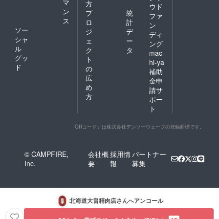
香酸
す。商
マ
方
ウド
Na）
品開封
ン
プ
統
ファ
（原材
前には
ス
ロ
計
ン
料の一
必ずお
ソー
ジ
デ
部に小
届けの
ディ
シャ
ェ
ー
麦、大
リター
ング
ル
豆、り
ンに貼
ク
タ
mac
んごを
付され
グッ
ト
hi-ya
含む）
たラベ
ド
の
補助
《消費
ルや注
広
期限》
意書き
金申
め
●牛肩
をご確
請サ
ロース
認くだ
方
ポー
カル
さい。
ト
ビ、サ
ガリ(ハ
ラミ)、
「QRコード」は株式会社デンソーウェーブの登録商標です。
牛タ
ン、豚
トロ：
© CAMPFIRE,
会社概
採用情
パートナー
(発送日
Inc.
要
報
募集
より)冷
凍で30
日 ●ホ
ルモ
ン、ジ
北海道大畠精肉店
さんへアンコール
ンギス
カン：