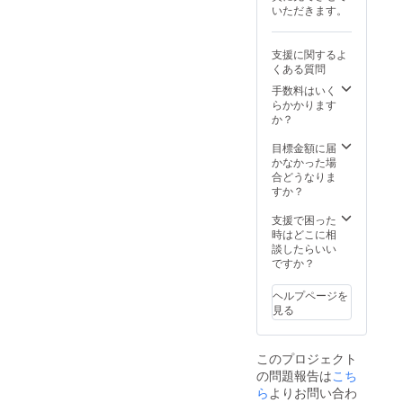
便でお
材料》
目：焼
リア
いただきます。
玉葱、
肉・り
送りい
●大畠の
肉おす
産、他
パン粉
んごを
たしま
ホルモ
すめ
●サガリ
（国内
含む）
す。
ン：道
セッ
(ハラ
支援に関するよ
製
《アレ
《内
内産豚
ト】
ミ)：
くある質問
造）、
ルゲン
容》 ・
内臓
・大畠
オース
乾燥玉
情報》
大畠の
（大
のホル
手数料はいく
トラリ
ねぎ、
小麦、
ホルモ
腸、小
モン
らかかります
ア産 ●
植物
大豆を
ン
腸、
500g（
か？
上肉マ
油、ぶ
含む
500g（
胃）、
特製
トンじ
どう
《消費
特製
米みそ
「焼肉
目標金額に届
んぎす
糖、小
期限》
「焼肉
（大豆
のた
かなかった場
かん：
麦粉、
発送日
のた
（遺伝
れ」付
合どうなりま
マトン
植物性
より180
れ」付
子組み
き） ・
すか？
（オー
たん
日（冷
き） ・
換えで
牛上サ
ストラ
白、乳
凍保
上塩ホ
な
ガリ
支援で困った
リア
加工
存）
ルモン
い）、
300g ・
時はどこに相
産）、
品、食
500g ・
米、食
牛上カ
談したらいい
たれ
塩、パ
上肉マ
塩、酒
ルビ
ですか？
[（しょ
プリ
トンじ
粕）、
300g ・
う油、
カ、コ
んぎす
ごま油
牛タン
野菜汁
ヘルプページを
ショウ
かん
（原材
300g
（玉ね
見る
末、卵
500g
料の一
【３回
ぎ、生
粉末／
《原材
部に小
目：北
姜）、
調味料
料名》
麦、大
海道産
りんご
（アミ
このプロジェクト
●大畠の
豆を含
黒毛和
果汁、
ノ酸
の問題報告は
ホルモ
こち
む） ●
牛サー
砂糖、
等）、
ン 北海
上塩ホ
ロイン
ら
よりお問い合わ
酒、香
リン酸