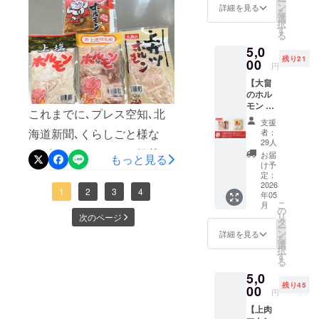
ー
出会いを、
ルモ
後ともどうぞよろしくお願
す。
ン
お礼ビ
詳細を見る
すっかり雪が解けて､いよい
を
ン」を
《内
心より楽し
選
デオ
択
いいたします｡大畠精肉店
お届け
容》 ・
す
メッ
よ春｡BBQシーズンも見えて
みにしてお
る
いたし
大畠の
セージ
ります！
5,0
ます。
きて､精肉店としてはこれか
ホルモ
（プロ
残り21
特製
00
ン 250g
ジェク
円
ら一気に忙しくなる時期に
「焼肉
・特製
トの成
【大畠
のた
「焼肉
立後、
入ります｡GWの準備や日々
のホル
れ」を
のた
限定公
モン 食
焼き上
れ」付
開URL
の仕事に追われながら､気づ
これまでに､プレス空知､北
べ比
がりに
き 《原
をお送
支援
べ】 お
つけて
けばクラウドファンディン
材料
海道新聞､くらしごと様な
りしま
者：
ばあ
お召し
名》 ●
29人
す）
グも残りあと3日｡正直､あっ
ちゃん
ど､多くのメディアに掲載し
上がり
大畠の
お届
もっと見る
が生ん
くださ
ホルモ
け予
という間で､まだ実感が追い
ていただき､SNSでもたくさ
だ、新
い。 ※
定：
ン 北海
十津川
2026
クール
道産豚
ついていないような感覚も
んの方が拡散にご協力くだ
1
2
3
4
年05
町の優
便でお
腸（大
こ
月
良名産
送りい
の
あります｡ここまで来られた
腸・小
さいました｡そのひとつひと
リ
次のページ
品「大
たしま
タ
腸・胃
ー
のは､応援してくださった皆
畠のホ
つのおかげで､ここまで進む
す。
ン
袋） ●
詳細を見る
を
ルモ
《内
選
大畠特
択
さまのおかげです｡本当にあ
ことができました｡本当にあ
ン」と
容》 ・
す
製焼肉
る
肉厚
大畠の
のたれ
りがとうございます｡最後の
りがとうございます｡目標金
5,0
ジュー
ホルモ
しょう
残り45
シーな
00
ン 500g
3日間｡できることを一つず
ゆ、り
額までは､まだ距離がありま
円
「上塩
・特製
んご果
【上肉
つ積み重ねながら､最後まで
ホルモ
す｡それでも､最後の最後ま
「焼肉
汁、野