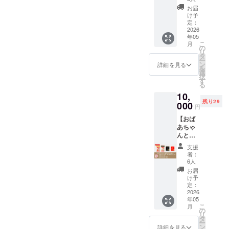
カ
期限》
ト】 お
使用し
ハン
産）、
お届
発送日
ばあ
た「ハ
バーグ
け予
豚肉
より180
ちゃん
ンバー
定：
（150g
（国内
日（冷
が生
2026
グ」を
× 2個・
産）、
凍保
年05
み、長
お届け
2パッ
玉葱、
存）
こ
月
年愛さ
いたし
の
ク） ・
パン粉
リ
れてき
ます。
タ
大畠オ
（国内
ー
た「大
※クール
ン
リジナ
詳細を見る
製
を
畠のホ
便でお
選
ル「ス
造）、
択
ルモ
送りい
す
テーキ
乾燥玉
る
ン」と
たしま
のた
ねぎ、
10,
「上塩
す。
れ」1本
植物
残り29
ホルモ
000
《内
（160g
油、ぶ
円
ン」。
容》 ・
） 《原
どう
【おば
そこ
もつ鍋
材料
糖、小
あちゃ
に、お
セット
名》 ●
麦粉、
んと社
ばあ
（2〜3
手づく
植物性
長なか
ちゃん
人前）
りハン
たん
支援
よし
のお気
- 鍋
バーグ
者：
白、乳
セッ
に入り
スープ
6人
牛肉
加工
ト】 お
「上ガ
（鶏ダ
（国内
お届
品、食
ばあ
ツホル
シ醤油
け予
産、
塩、パ
ちゃん
モン」
定：
味）1個
オース
プリ
が生
2026
と「甘
（水で
トラリ
カ、コ
年05
み、長
辛みそ
薄める
ア産、
ショウ
こ
月
年愛さ
豚ホル
の
濃縮タ
アメリ
末、卵
リ
れてき
モン」
タ
イプ
カ
粉末／
ー
た「大
を合わ
ン
200ml
詳細を見る
産）、