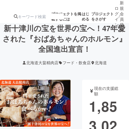
新
ロ
規
グ
会
プロジェクトを掲
はじ
プロジェクト
/
載するには
める
をさがす
イ
員
ン
登
新十津川の宝を世界の宝へ！47年愛
録
された『おばあちゃんのホルモン』
全国進出宣言！
人気のプロ
注目のリ
注目の新着プロ
募集終了が近いプ
もうすぐ公開
ジェクト
ターン
ジェクト
ロジェクト
されます
北海道大畠精肉店
フード・飲食店
北海道
アート・写真
音楽
現在の支援総
テクノロジー・ガジェット
ゲーム・サ
額
1,85
映像・映画
書籍・雑誌
3,02
ビジネス・起業
チャレンジ