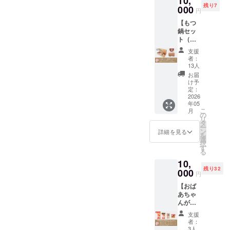
10,
容》 ・
ぎ、
残り7
ンバー
000
手づく
しょう
円
グ（4
りハン
が、に
【もつ
個）、
バーグ
んじ
鍋セッ
さら
（合挽 /
ん]、に
ト（鶏
に、ス
150g ×
んに
ダシ醤
テーキ
2個入
く、ご
支援
油味）
たれを
り） ・
者：
ま油、
＋国産
セット
大畠オ
13人
一味唐
牛ハン
にして
リジナ
お届
辛子、
バー
お届け
ル「ス
け予
調味料
グ】 お
いたし
定：
テーキ
[アミノ
ばあ
2026
ます。
のた
酸等]、
年05
ちゃん
※クール
れ」1本
保存料
こ
月
特製！
便でお
の
（160g
[安息香
リ
ご自宅
送りい
タ
） 《原
酸Na] ●
ー
で簡単
たしま
ン
材料
詳細を見る
上塩ホ
を
にプロ
す。
選
名》 ●
ルモン
択
の味が
《内
す
手づく
米国産
る
楽しめ
容》 ・
りハン
豚直
10,
る「も
合挽ハ
バーグ
腸、塩
残り32
つ鍋
000
ンバー
牛肉
円
《アレ
セット
グ
（国内
ルゲン
【おば
（鶏ダ
（150g
産、
情報》
あちゃ
シ醤油
× 2個・
オース
小麦、
んが好
味）」
2パッ
トラリ
大豆を
きなホ
と、国
ク） ・
ア産、
支援
含む
ルモン
産牛肉
国産牛
アメリ
者：
《消費
セッ
を100%
肉100%
3人