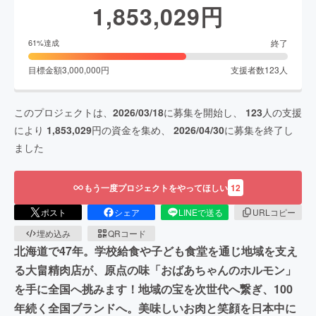
1,853,029
円
終了
61
%達成
目標金額
3,000,000
円
支援者数
123
人
このプロジェクトは、
2026/03/18
に募集を開始し、
123
人の支援
により
1,853,029
円の資金を集め、
2026/04/30
に募集を終了し
ました
もう一度プロジェクトをやってほしい
12
ポスト
シェア
LINEで送る
URLコピー
埋め込み
QRコード
北海道で47年。学校給食や子ども食堂を通じ地域を支え
る大畠精肉店が、原点の味「おばあちゃんのホルモン」
を手に全国へ挑みます！地域の宝を次世代へ繋ぎ、100
年続く全国ブランドへ。美味しいお肉と笑顔を日本中に