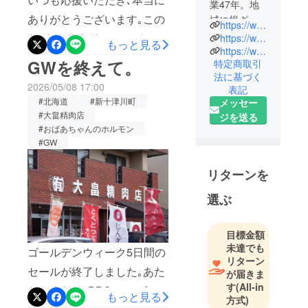
業47年。地
ありがとうございます｡この
域に根ざ
https://www.ohata-seinikuten.com/
し、学校給
たび､クラウドファンディン
https://www.facebook.com/ohataseinikuten/
もっと見る
食や子ども
https://www.instagram.com/ohataseinikuten/
グのリターン発送がすべて
GWを終えて。
特定商取引
食堂を通じ
完了いたしました｡北海道・
法に基づく
て「町の笑
2026/05/08 17:00
表記
新十津川町の小さな精肉店
顔」を支え
#北海道
#新十津川町
メッセー
続けてきた
に､全国からたくさんのご支
#大畠精肉店
ジを送る
小さな精肉
#おばあちゃんのホルモン
援をいただき､家族一同､心
店です。
#GW
より感謝しております｡発送
私たちの原
作業では､ひとつひとつの商
リターンを
点は、今年
品を確認しながら､感謝の気
選ぶ
75歳になる
持ちを込めて準備を進めて
「おばあ
まいりました｡おばあちゃん
ちゃん」が
目標金額
家族のため
未達でも
のホルモンや､大畠精肉店の
ゴールデンウィーク5日間の
リターン
に生み出し
味を､みなさまに楽しんでい
セールが終了しました｡あた
が届きま
た秘伝のホ
す
(All-in
ただけましたら嬉しいです｡
たかくなり､BBQ シーズン
ルモン。厳
もっと見る
方式)
新十津川町から日本中へ､そ
しい下積み