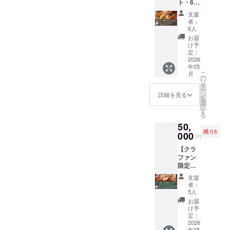
んご加
ト・6種
ラムと
です。
※クール
料名》
ノ酸
工品、
類
当店オ
「大畠
便でお
●鍋スー
支援
等）、
みり
3kg（1
リジナ
のホル
送りい
者：
プ「鶏
リン酸
ん、生
0〜12人
ルじん
モン」
6人
たしま
ダシ醤
塩
姜、チ
前）】
ぎすか
は、焼
す。
お届
油味」
（Na）
キンエ
おばあ
ん（ラ
き上が
け予
《内
豚骨エ
、（一
キス、
ちゃん
ム・上
定：
りに特
容》 ・
キス、
部に牛
にんに
のイチ
2026
肉マト
製の焼
大畠の
醤油、
肉・豚
く、昆
年05
オシ！
ン）の
肉のた
ホルモ
鶏骨エ
肉・小
こ
布エキ
月
大畠精
セット
の
れでど
ン
キス、
麦・
リ
ス、玉
肉店定
をお届
タ
うぞ。
500g（
食塩、
卵・乳
ー
ねぎエ
番のサ
けいた
ン
※クール
詳細を見る
特製
砂糖、
成分・
を
キス、
ガリ、
しま
選
便でお
「焼肉
鰹節エ
大豆を
択
たん白
カルビ
す。 北
す
送りい
のた
キス、
含む）
る
加水分
のほ
海道産
たしま
れ」付
にんに
●国産牛
解物、
50,
か、ホ
ラム肉
す。
き） ・
く、
肉100%
レモン
残り5
ルモ
000
は全く
《内
上塩ホ
円
ラー
ハン
果汁、
ン、上
と言っ
容》 ・
ルモン
ド、香
バーグ
かつお
【クラ
肉マト
て良い
大畠の
500g ・
辛料、
牛肉
節エキ
ファン
ンじん
ほどに
ホルモ
上ガツ
オイス
（国内
ス／調
限定・
ぎすか
クセが
ン
ホルモ
ターエ
産）、
味料
特別焼
んに加
無く、
500g（
ン
支援
キス、
玉葱、
（アミ
肉セッ
え、お
旨味が
特製
者：
300g（
酵母エ
パン粉
ノ酸
ト｜9種
子様に
あり味
5人
「焼肉
特製
キス、
（国内
等）、
類
も人気
わい深
のた
お届
「焼肉
調味料
製
増粘剤
3.9kg】
のトン
い商品
け予
れ」付
のた
（アミ
造）、
（キサ
おばあ
トロ、
定：
です。
き） ・
れ」付
ノ酸
乾燥玉
ンタン
ちゃん
2026
豚タン
希少な
上塩ホ
き） ・
等）、
ねぎ、
年05