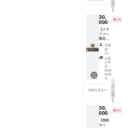
調味料
を
畠のホ
せまし
選
） -
豚肉
（アミ
択
ルモ
た。お
す
牛コロ
（国内
ノ酸
る
ン」と
ばあ
コロホ
産）、
等）、
30,
「上塩
ちゃん
ルモン
玉葱、
リン酸
残り8
ホルモ
000
の“いつ
鍋用：
パン粉
円
塩
ン」。
もの美
200g（
（国内
（Na）
【クラ
そして
味し
豪州
製
、（一
ファン
現社長
い”を詰
産） -
造）、
部に牛
限定・
が開発
め込ん
牛プル
乾燥玉
肉・豚
北海道
した、
だ、定
プルホ
ねぎ、
支援
肉・小
じんぎ
新しい
番ホル
ルモン
者：
植物
麦・
すかん
美味し
モン
2人
鍋用：
油、ぶ
卵・乳
セッ
さ「牛
セット
200g（
お届
どう
成分・
ト】 お
コロコ
です。
け予
北海道
糖、小
大豆を
ばあ
ロホル
定：
「大畠
産） -
麦粉、
含む）
ちゃん
2026
モン」
のホル
鍋用
植物性
●ステー
年05
が創業
と「牛
モン」
ラーメ
たん
キのた
こ
月
当時か
プルプ
の
と「上
ン：
白、乳
れ おろ
リ
ら手づ
ルホル
タ
ガツホ
140g×2
加工
し大根
ー
くりし
モ
ン
ルモ
詳細を見る
玉 ・国
品、食
（大根
を
ている
ン」。
選
ン」
産牛肉
塩、パ
（北海
択
自信
二世代
す
は、焼
100%ハ
プリ
道
る
作、特
の味を
き上が
ンバー
カ、コ
産））
30,
製たれ
一度に
りに特
グ
ショウ
、醤
残り4
に漬け
000
楽しめ
製の焼
（150g
円
末、卵
油、梅
込ん
る、食
肉のた
× 2個入
粉末／
酢、砂
【焼肉
だ、北
べ比べ
れでど
り）
調味料
糖、り
セッ
海道産
セット
うぞ。
《原材
（アミ