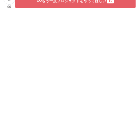
もう一度プロジェクトをやってほしい
12
(発送日
より)冷
90
凍で180
日