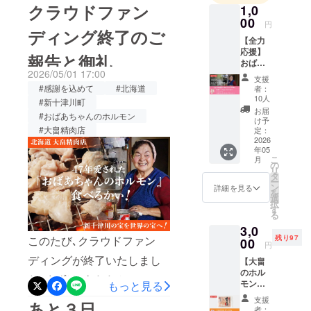
もスタート｡毎日たくさんの
クラウドファン
1,0
時代を経
して世界へ｡私たちの挑戦
お客様にご来店いただき､大
00
円
て、町の名
ディング終了のご
は､これからもまだまだ続き
畠精肉店らしい､にぎやかで
【全力
産品にまで
応援】
ます｡改めまして､このたび
報告と御礼
忙しいゴールデンウィーク
育て上げた
おばあ
2026/05/01 17:00
ちゃん
その「一途
は本当にありがとうござい
となりました｡セール前半で
支援
の味を
#感謝を込めて
#北海道
者：
な味」を、
ました｡今後とも､どうぞよ
未来へ
完売してしまった「まかな
10人
#新十津川町
100年先まで
つなぐ
お届
ろしくお願いいたします｡
#おばあちゃんのホルモン
いじんぎすかん」そして
サポー
絶やさず、
け予
ター
#大畠精肉店
定：
2026年5月27日 大畠精肉
全国の皆さ
ゴールデンウィークが終わ
「おば
2026
年05
まへ届ける
あちゃ
店
ると､いよいよクラウドファ
こ
月
んの味
の
ことが私の
リ
を未来
ンディングのリターン準備
タ
使命です。
ー
に残し
ン
詳細を見る
を
が始まります｡｢おばあちゃ
たい」
選
択
という
す
SNSでの65
んのホルモン｣をはじめ､選
る
想い
万回再生と
3,0
に、純
んでいただいたお肉たちを､
このたび､クラウドファン
残り97
粋に共
00
いう大きな
円
感して
心を込めて発送いたしま
反響をいた
ディングが終了いたしまし
【大畠
くださ
す。また､1,000 円リターン
のホル
だき、改め
る方向
た｡まずは､あたたかいご支
モン
もっと見る
けの
てこの味を
の｢おばあちゃんからのビデ
250g】
コース
援をいただいた皆さまに、
支援
あと３日｡
「日本の
おばあ
です 。
者：