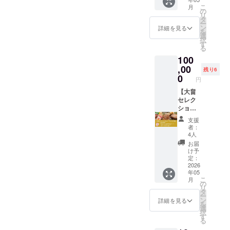
ガ
のホル
をセッ
北海道
ルモン
甘辛み
増粘剤
こ
植物
月
ム）、
モン4種
トにし
の
産の羊
500g ・
そ豚ホ
（キサ
リ
油、ぶ
ビタミ
類が楽
てお届
タ
肉をぜ
牛コロ
ルモン
ンタン
ー
どう
ンB1、
しめ
けいた
ン
ひご家
詳細を見る
コロホ
250g
ガ
を
糖、小
酸味
る！大
しま
選
庭でお
ルモン
《原材
ム）、
択
麦粉、
料、香
畠精肉
す。焼
す
楽しみ
200g ・
料名》
ビタミ
る
植物性
辛料抽
店定番
き上が
くださ
牛プル
●大畠の
ンB1、
たん
出物、
100
のサガ
りに、
い。 ※
プルホ
ホルモ
（原材
白、乳
香料、
リ、カ
,00
特製
クール
ルモン
残り6
ン 北海
料の一
加工
（一部
ルビの
「焼肉
0
便でお
200g
道産豚
円
部に小
品、食
に小
ほか、
のた
送りい
《原材
腸（大
麦、大
塩、パ
麦・大
上肉マ
【大畠
れ」を
たしま
料名》
腸・小
豆、鶏
プリ
豆・鶏
トンじ
セレク
つけて
す。
●大畠の
腸・胃
肉、豚
カ、コ
肉・り
んぎす
ション
お召し
《内
ホルモ
袋） ●
肉を含
ショウ
んごを
かんに
セット
上がり
容》 ・
ン 北海
大畠特
支援
む） ●
末、卵
含む）
加え、
（サブ
くださ
上肉マ
道産豚
者：
製焼肉
牛コロ
粉末／
《アレ
お子様
スク
い。 ※
トンじ
4人
腸（大
のたれ
コロホ
調味料
ルゲン
にも人
型）】
クール
んぎす
腸・小
お届
しょう
ルモン
（アミ
情報》
気のト
おばあ
便でお
かん
け予
腸・胃
ゆ、り
鍋用：
ノ酸
小麦、
ント
ちゃん
送りい
定：
250g ×
袋） ●
んご果
豪州産
等）、
大豆を
ロ、牛
の“宝”
2026
たしま
2 ・ラ
大畠特
汁、野
牛しま
リン酸
含む
年05
タンを
が詰
す。
ムじん
製焼肉
菜果汁
腸 ●牛
こ
塩
月
《消費
セット
まっ
《内
の
ぎすか
のたれ
[玉ね
プルプ
リ
（Na）
期限》
にして
た、約
容》 ・
タ
ん 250g
しょう
ぎ、
ルホル
ー
、（一
発送日
お届け
10,000
大畠の
ン
× 2 ・北
詳細を見る
ゆ、り
しょう
モン鍋
を
部に小
より180
いたし
円分の
ホルモ
選
海道ラ
んご果
が、に
用：北
択
麦・
日（冷
ます。
「お肉
ン 500g
す
ム味付
汁、野
んじ
海道産
る
卵・乳
凍保
焼き上
やオリ
・牛肩
けじん
菜果汁
ん]、に
牛小腸
成分・