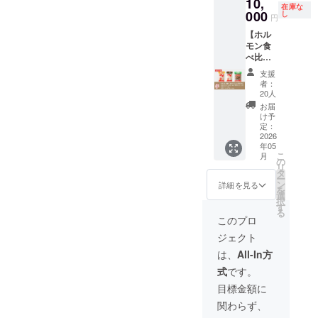
存）
10,
がり
ジナル
ロース
ぎすか
[玉ね
んに
在庫な
●鍋用
牛肉・
に、特
商品の
000
カルビ
し
ん 200g
ぎ、
円
く、ご
ラーメ
大豆を
製「焼
詰め合
500g ・
× 2（サ
しょう
ま油、
ン (製造
含む）
【ホル
肉のた
わせ」
サガリ
フォー
が、に
一味唐
業者：
●ステー
モン食
れ」を
を、1年
（ハラ
クとア
んじ
辛子、
大澤製
キのた
べ比べ
つけて
間に4回
ミ）
スパラ
ん]、に
調味料
麺また
れ おろ
＋じん
お召し
お届け
500g ・
羊）
んに
支援
[アミノ
は北海
し大根
ぎすか
上がり
いたし
上肉マ
《主要
者：
く、ご
酸等]、
製麺) -
（大根
ん】 お
くださ
ます。
トンじ
20人
原料》
ま油、
保存料
大澤製
（北海
ばあ
い。 ※
※クール
んぎす
豪州産
お届
一味唐
[安息香
麺...小麦
道
ちゃん
クール
便でお
かん
け予
ラム・
辛子、
酸Na] ●
粉（JA
産））
が生ん
便でお
送りい
定：
500g ・
北海道
調味料
上塩ホ
滝川産
、醤
だ、新
2026
送りい
たしま
豚タン
産ラム
[アミノ
ルモン
ハルユ
油、梅
年05
十津川
たしま
す。
500g ・
たれ：
酸等]、
米国産
こ
タカ）
月
酢、砂
町の優
す。
《内
の
豚トロ
（しょ
保存料
豚直
リ
小麦蛋
糖、り
良名産
《内
容》 ・
タ
500g ・
う油、
[安息香
腸、塩
ー
白(グル
んご加
品「大
容》 ・
1年間の
ン
大畠特
詳細を見る
野菜汁
酸Na] ●
●上ガツ
を
テン)、
工品、
畠のホ
大畠の
季節便
選
製焼肉
（玉ね
上塩ホ
ホルモ
択
卵白粉
みり
ルモ
ホルモ
（約
す
のたれ
ぎ、生
ルモン
ン 国内
る
末、食
ん、生
ン」と
ン 500g
10,000
160ml ×
このプロ
姜）、
米国産
産豚上
塩、か
姜、チ
肉厚
・上塩
円分の
2 《原
りんご
豚直
ガツ(胃
ん水、
ジェクト
キンエ
ジュー
ホルモ
商品の
材料》
果汁、
腸、塩
袋) ●甘
酒精(ア
キス、
シーな
ン 500g
詰め合
●大畠の
は、
All-In方
砂糖、
●牛コロ
辛みそ
ルコー
にんに
「上塩
・牛プ
わせ × 4
ホルモ
酒、香
コロホ
豚ホル
ル)、ク
式
です。
く、昆
ホルモ
ルプル
回）
ン：道
辛料
ルモン
モン 北
チナシ
布エキ
ン」。
ホルモ
【１回
内産豚
目標金額に
（一味
オース
海道産
黄色
ス、玉
そし
ン 200g
目：ク
内臓
唐辛
トラリ
豚小腸
素、ビ
関わらず、
ねぎエ
て、お
・牛コ
ラファ
（大
子、こ
ア産牛
《アレ
タミン
キス、