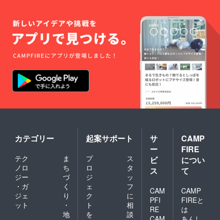
[安息香
たれ
2パッ
大畠特
酸Na] ●
[（しょ
ク） ・
製焼肉
上塩ホ
う油、
大畠オ
のた
ルモン
野菜汁
リジナ
れ：
米国産
（玉ね
ル「ス
しょう
豚直
ぎ、生
テーキ
ゆ、り
腸、塩
姜）、
のた
んご果
●上肉マ
りんご
れ」1本
汁、野
トンじ
果汁、
【４回
菜汁
んぎす
砂糖、
目：す
（玉ね
かん 豪
酒、香
きやき&
ぎ、
州産マ
辛料
もつ鍋
しょう
トンモ
（一味
セッ
が、に
モ肉
唐辛
ト】
んじ
《アレ
子、こ
・北海
ん）、
ルゲン
しょ
道産黒
にんに
情報》
う）、
毛和牛
く、ご
小麦、
調味料
肩ロー
ま油、
カテゴリー
起案サポート
サ
CAMP
大豆を
（アミ
スすき
一味唐
ー
FIRE
含む
ノ酸
焼き用
辛子、
《消費
テク
ま
プ
ス
等）、
200g ×
ビ
につい
調味料
期限》
保存料
3 ・鍋
ノロ
ち
ロ
タ
（アミ
ス
て
発送日
（安息
用牛コ
ノ酸
ジー
づ
ジ
ッ
より180
香酸
ロコロ
等）、
・ガ
く
ェ
フ
日（冷
Na）]、
ホルモ
CAM
CAMP
保存料
ジェ
り
ク
に
凍保
（原材
ン 200g
（安息
PFI
FIREと
ット
・
ト
相
存）
料の一
× 1 ・鍋
香酸
RE
は
部に小
用牛プ
地
を
談
Na）
CAM
あんし