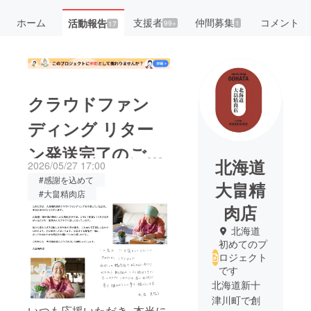
ホーム
支援者
仲間募集
コメント
活動報告
99+
1
17
クラウドファン
ディング リター
ン発送完了のご報
北海道
2026/05/27 17:00
告
#感謝を込めて
大畠精
#大畠精肉店
肉店
北海道
初めてのプ
ロジェクト
です
北海道新十
津川町で創
いつも応援いただき､本当に