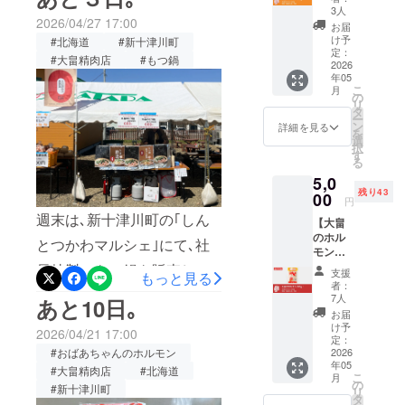
オメッセージ｣もただいま準
心より御礼申し上げます｡お
ちゃん
製造や
宝」にした
3人
2026/04/27 17:00
が生ん
配送の
備中です｡お届けまで､もう
お届
いと決意し
かげさまで､123名の方にご
だ、新
コスト
け予
#北海道
#新十津川町
ました。
少々お待ちくださいね｡
十津川
がかか
定：
参加いただき､1,853,029万
#大畠精肉店
#もつ鍋
町の優
2026
らない
「知る人ぞ
年05
良名産
分、い
円まで進むことができまし
知る名店」
こ
月
品「大
ただい
の
リ
た｡目標には届きませんでし
畠のホ
から、全国
たご支
タ
ー
ルモ
援の全
ン
詳細を見る
の食卓に幸
を
たが､今回の挑戦を通して､
ン」を
額を、
選
択
せを届ける
お届け
大畠精
す
これまで以上に多くの方に
る
いたし
肉店の
ブランド
5,0
ます。
維持・
知っていただく機会となり､
へ。
残り43
特製
00
運営の
円
また､皆さまからの応援の言
「焼肉
ために
週末は､新十津川町の｢しん
【大畠
のた
大切に
小さな精肉
葉ひとつひとつが､大きな力
のホル
れ」を
活用さ
とつかわマルシェ｣にて､社
店の大きな
モン
焼き上
せてい
となりました｡いただいたご
500g】
長特製のもつ鍋を販売しま
がりに
挑戦を、ぜ
ただき
支援
もっと見る
おばあ
つけて
ます 。
支援とご縁を大切に､これか
者：
ひ一緒に面
した｡たくさんの方に食べて
ちゃん
お召し
《内
7人
あと10日｡
白がって、
が生ん
らも一つひとつ丁寧に取り
上がり
容》 ・
お届
いただき､本当にありがとう
だ、新
くださ
サンク
け予
支えていた
2026/04/21 17:00
組んでまいります｡改めまし
十津川
い。 ※
定：
スメー
ございました｡濃厚味噌味の
だければ嬉
#おばあちゃんのホルモン
町の優
2026
クール
ル ・お
て､このたびのご支援､誠に
年05
良名産
しいです。
もつ鍋。社長が朝から仕込
便でお
#大畠精肉店
#北海道
ばあ
こ
月
品「大
送りい
の
ちゃん
ありがとうございました｡今
皆さまとの
#新十津川町
リ
んだ逸品です！北海道も
畠のホ
たしま
タ
からの