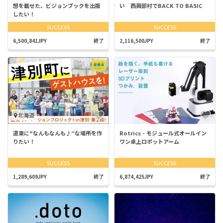
想を載せた、ビジョンブックを出版
い 西興部村でBACK TO BASIC
したい！
SUCCESS
SUCCESS
6,500,841JPY
終了
2,116,500JPY
終了
北海道
道東に"なんもなんも♪”な場所を作
Rotrics - モジュール式オールイン
りたい！
ワン卓上ロボットアーム
SUCCESS
SUCCESS
1,289,609JPY
終了
6,874,425JPY
終了