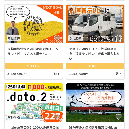
北海道
北海道
天塩川源流水と道北小麦で醸す、 ク
北海道の過疎エリアに放送中継車
ラフトビールのある風土へ。
を！道東テレビに中継車を導入した
い！
SUCCESS
FUNDED
5,220,555JPY
終了
1,205,780JPY
終了
北海道
【.doto第二弾】1000人の道東の理
築70年の木造校舎を未来に残した