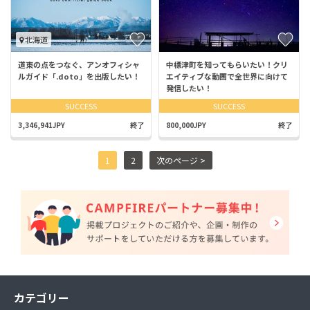
北海道
道東の点をつなぐ、アンオフィシャ
中標津町を知ってもらいたい！クリ
ルガイド「.doto」を出版したい！
エイティブな動画で全世界に向けて
発信したい！
SUCCESS
SUCCESS
3,346,941JPY
終了
800,000JPY
終了
1
2
次のページ >
カテゴリー