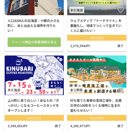
北海道
人口4200人の北海道・十勝の小さな
ウェブメディア『トーチライト』を
町に、本と出会える場所を作りた
書籍化し、地域でつくって生きてい
い！
く人に届けたい！
SUCCESS
トリノメ商店の新着情報を見る
2,570,594JPY
終了
北海道
三重県
上川町に来てほしい！あなたの『き
朽ち果てた実家の真珠工場を、志摩
っかけ』になるコーヒースタンドを
の次の100年をつくる場所に生まれ
オープンします！
変わらせたい！
SUCCESS
SUCCESS
3,509,055JPY
終了
4,200,977JPY
終了