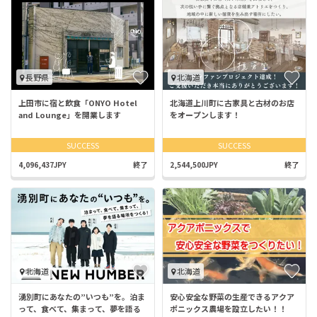
長野県
北海道
上田市に宿と飲食「ONYO Hotel
北海道上川町に古家具と古材のお店
and Lounge」を開業します
をオープンします！
SUCCESS
SUCCESS
4,096,437JPY
終了
2,544,500JPY
終了
北海道
北海道
湧別町にあなたの”いつも”を。泊ま
安心安全な野菜の生産できるアクア
って、食べて、集まって、夢を語る
ポニックス農場を設立したい！！