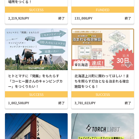
場所をつくる！
SUCCESS
FUNDED
2,219,929JPY
終了
131,000JPY
終了
北海道
ヒトとマチに『発展』をもたらす
北海道上川町に関わってほしい！ま
「コーヒー屋さんのキャンピングカ
ちを照らす灯台となる泊まれる複合
ー」をつくりたい！
施設をつくる！
SUCCESS
SUCCESS
1,002,500JPY
終了
3,701,023JPY
終了