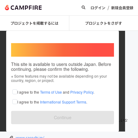
/
ログイン
新規会員登録
プロジェクトを掲載するには
プロジェクトをさがす
Welcome,
International users
This site is available to users outside Japan. Before
continuing, please confirm the following.
Minami Ogi
※ Some features may not be available depending on your
country, region, or project.
プロジェクトオーナー
I agree to the
Terms of Use
and
Privacy Policy
.
これまでに30回支援して1件のプロジェクトを投稿しています
I agree to the
International Support Terms
.
在住国：日本
現在地：北海道
出身国：日本
出身地：北海道
Continue
生まれ育った北海道の僻地の１地域にユータンしましてイナカらしいな
まえのゴウドウガイシャをつくって姉妹で活動しています～！
www.casochi.jp/