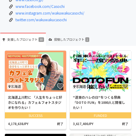
www.facebook.com/Casochi
www.instagram.com/wakuwakucasochi/
twitter.com/wakuwakucasochi
支援した
プロジェクト
投稿した
プロジェクト
30
1
北海道
北海道
北海道上川町に 「人生をちょっと好
"道東のハレの日"をつくる祭典
きになれる」カフェ＆フォトスタジ
「DOTO FUN」を1000人と開催し
オを作りたい！
たい！
SUCCESS
FUNDED
4,178,638JPY
終了
3,617,400JPY
終了