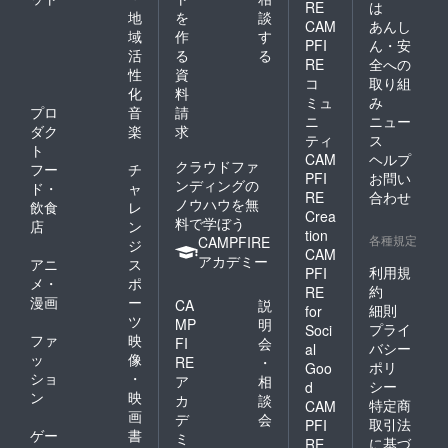
RE
は
地
を
談
CAM
あんし
域
作
す
PFI
ん・安
活
る
る
RE
全への
性
資
コ
取り組
化
料
ミュ
み
プロ
音
請
ニ
ニュー
ダク
楽
求
ティ
ス
ト
CAM
ヘルプ
クラウドファ
フー
チ
PFI
お問い
ンディングの
ド・
ャ
RE
合わせ
ノウハウを無
飲食
レ
Crea
料で学ぼう
店
ン
tion
各種規定
CAMPFIRE
ジ
CAM
アカデミー
アニ
ス
利用規
PFI
メ・
ポ
約
RE
漫画
ー
CA
説
細則
for
ツ
MP
明
プライ
Soci
ファ
映
FI
会
バシー
al
ッ
像
RE
・
ポリ
Goo
ショ
・
ア
相
シー
d
ン
映
カ
談
特定商
CAM
画
デ
会
取引法
PFI
ゲー
書
ミ
に基づ
RE