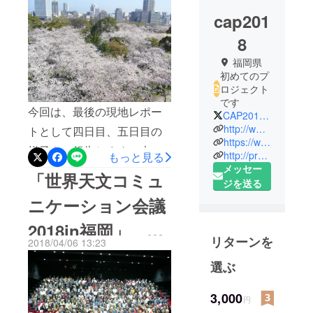
cap201
ト 第3弾―
8
福岡県
初めてのプ
ロジェクト
です
今回は、最後の現地レポー
CAP2018Fukuoka
http://www.communicatingastronomy.org/cap2018
トとして四日目、五日目の
https://www.facebook.com/CAPconference/
様子をご報告します。大幅
http://prc.nao.ac.jp/fukyu/cap2018
もっと見る
メッセー
に遅れてのご報告となりま
「世界天文コミュ
ジを送る
したこと、お詫び申し上げ
ニケーション会議
ます。 扉写真は、最終日の
2018in福岡」
朝の福岡城址の展望台から
リターンを
2018/04/06 13:23
の風景です。城内の桜並木
―現地中継レポー
選ぶ
の向こうに、福岡市内が見
ト 第２弾―
えています。今回の大会の
3,000
円
モチーフには桜の花びらが