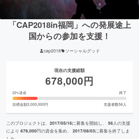
「CAP2018in福岡」への発展途上
国からの参加を支援！
cap2018
ソーシャルグッド
現在の支援総額
678,000
円
終了
22
%達成
目標金額
3,000,000
円
支援者数
56
人
このプロジェクトは、
2017/05/16
に募集を開始し、
56
人の支援
により
678,000
円の資金を集め、
2017/08/03
に募集を終了しま
した