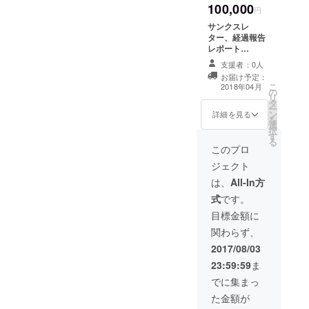
時に6つの場所でワーク
100,000
意） 東京・三鷹
円
トロン様には、集録ができ
地元高校生らによって披露
Development (Vanessa
市で行われる
ショップが運営されるの
サンクスレ
次第の発送となります。7月
「サイエンス・
され、海外からの参加者
McBride）13:15～ 昼休憩
ター、経過報告
で、全部でのべ２４回さま
カフェ」への参
レポート
頃の予定です。楽しみにお
に、日本の伝統文化を楽し
加招待券（4枚）
14:15～ 分科会15:45～
CAP2018参加者
ざまなワークショップがあ
（サイエンスカ
支援者：0人
待ちください。
バッグ＋大会集
んでいただきました。 バン
コーヒーブレイク／ポス
フェ・招待券は
お届け予定：
ることになります。一方向
録論文誌（論文
こ
2017年11月～
2018年04月
ケットは21時過ぎに終了し
の
誌は2018年6月
ターセッション16:15～ 分
リ
12月頃お届け予
型の発表と異なり、人数も
タ
お届け予定）
ー
定）
ましたが、まだまだ、話足
科会４17:15 終了
ン
CAP2018会期中
詳細を見る
を
制限されるので、今回もあ
選
の会場内と集録
りない参加者たちは、それ
択
17:30 閉会式
す
誌にお礼の氏名
らかじめ、希望を募っての
る
を表示（任意）
ぞれに福岡天神の繁華街に
このプロ
ーーーーーーーーーーーー
割り振りやスケジュール調
福岡・福岡市で
ジェクト
散っていきました。 現地レ
行われる「サイ
ーーーーーーーーーーーー
整が行われました。その結
エンスパブin福
は、
All-In方
ポート第2弾でした。 近日
ーーーーーーーーーーーー
岡」への参加招
果、人気が集まって2回開催
式
です。
待券（4枚）
中に、４日めワークショッ
ーーーーーーー最終日は、
（サイエンパブ
目標金額に
されるワークショップも。
招待券は2017年
プの様子と最終日の様子を
最後の基調講演と全体講演
関わらず、
全部をご紹介するのは難し
11月～12月頃お
アップさせていただきま
届け予定）
2017/08/03
から始まります。基調講演
そうですが、できるだけ多
す。
23:59:59
ま
のトリを務めるジェニ
くのワークショップ活動の
でに集まっ
ファー・オーレットさん
様子を写真で報告できるよ
た金額が
は、「経過報告１」でもご