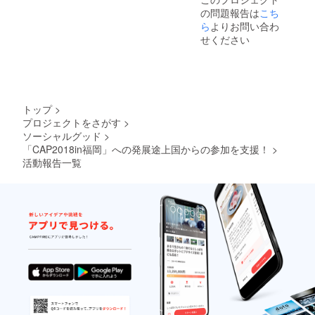
の問題報告は
こち
う？おそらくあっという間
ら
よりお問い合わ
の5日間に違いありません。
せください
今回の扉絵には。8年前に開
催された南アフリカ大会の
集合写真を使いました。今
トップ
>
回の集合写真でもきっと、
プロジェクトをさがす
>
ソーシャルグッド
>
こんな風にキラキラした笑
「CAP2018in福岡」への発展途上国からの参加を支援！
>
顔をみられることでしょ
活動報告一覧
う。 さて、次回からは、
経過報告ではなく、現地レ
ポートとなります。
CAP2018in福岡、いよいよ
開催です！（開催しまし
た！）