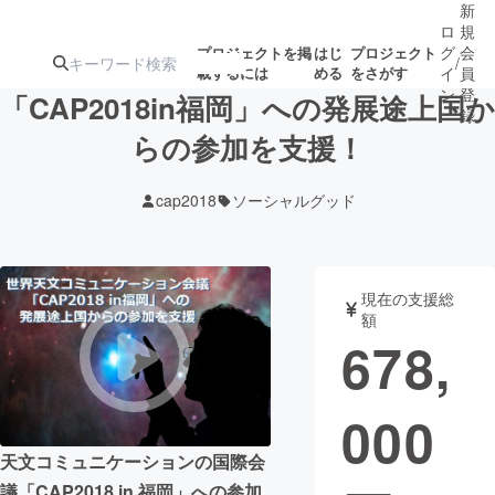
新
ロ
規
グ
会
プロジェクトを掲
はじ
プロジェクト
/
載するには
める
をさがす
イ
員
ン
登
「CAP2018in福岡」への発展途上国か
録
らの参加を支援！
人気のプロ
注目のリ
注目の新着プロ
募集終了が近いプ
もうすぐ公開
cap2018
ソーシャルグッド
ジェクト
ターン
ジェクト
ロジェクト
されます
アート・写真
音楽
現在の支援総
額
678,
テクノロジー・ガジェット
ゲーム・サ
000
映像・映画
書籍・雑誌
天文コミュニケーションの国際会
ビジネス・起業
チャレンジ
議「CAP2018 in 福岡」への参加