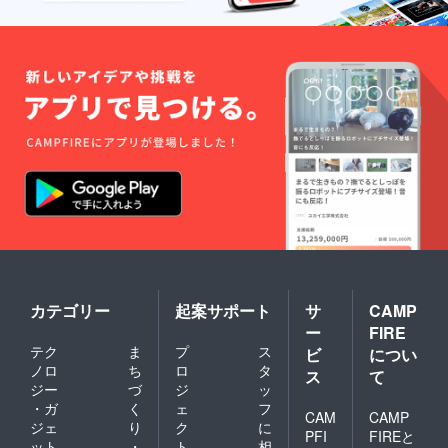
カテゴリー
起案サポート
サ
CAMP
ー
FIRE
テク
ま
プ
ス
ビ
につい
ノロ
ち
ロ
タ
ス
て
ジー
づ
ジ
ッ
・ガ
く
ェ
フ
CAM
CAMP
ジェ
り
ク
に
PFI
FIREと
ット
・
ト
相