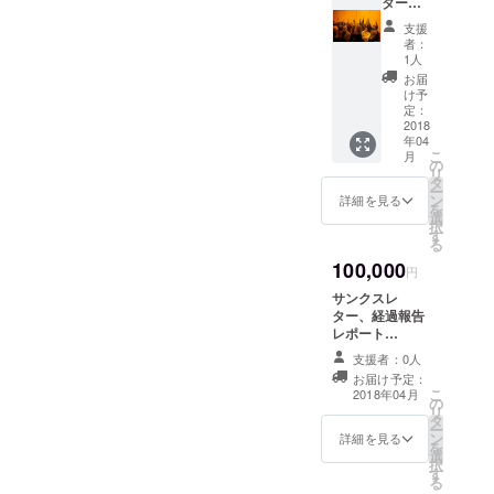
ター、
クショップ。 ワークショッ
のうちに幕を閉じた
経過報
ら隔絶されており、落ち着
地より、第1日目のご報告で
11:25～ コーヒーブレイク
支援
プとは、単に発表者のお話
告レ
者：
CAP2018in福岡。飛行機の
いて分科会が進行できる環
した。
ポート
／ポスターセッション11:55
1人
を聞くだけではなく、参加
CAP20
お届
トラブル等あったものの、
境でした。 一方こちらは、
～ 全体講演21 翻訳ネッ
18 会期
け予
者が自発的に作業や発言を
中の会
定：
最終的に５４の国から400名
サイエンスホールでの分科
トワーク: 世界規模の天文資
場内と
2018
おこなえる環境で、進行役
年04
以上の方が参加しました。
集録誌
会の様子。国立天文台が過
源の翻訳に挑戦柴田幸子他
こ
月
を中心に参加者全員が体験
にお礼
の
リ
その顔はみんな新しい出会
去におこなった天文現象
の氏名
（NAOJ・OAO)）12:15～
タ
ー
するかたちの学びの手法。
を表示
ン
詳細を見る
いに輝いていました。CAP
キャンペーンについて発表
を
全体講演22 Operating an
（任
選
発表者が実際に行ってい
択
意）
す
大会の成功は、ひとえに参
しているところです。 ガ
Interpretive Center as part of
る
CAP20
る、さまざまな活動を、共
100,000
加者だけではなく、ご支援
18 in 福
ラッと変わって、こちら
円
Federal Government
有できる方法として最近は
岡大会
くださり、応援の声をかけ
サンクスレ
は、三日目の夜、ホテル
全日参
(Crabtree Dennis. 他)12:35
とても一般的になりまし
ター、経過報告
加券2枚
る続けて見守ってくださっ
ニューオータニ博多で行わ
レポート
～ 全体講演23 日本にお
（大会
た。講演と異なり、長い時
CAP2018参加者
参加券
たかたみなさんの力なくて
支援者：0人
れたバンケットの様子で
けるTMTサイトの問題点か
バッグ＋大会集
は2017
間が必要なため、今回のＣ
お届け予定：
録論文誌（論文
は、なしえなかったでしょ
年11月
す。バンケットはこの日ま
こ
2018年04月
らわかったこと（青木和光
の
誌は2018年6月
ＡＰ２０１８では、ひと枠1
～12月
リ
タ
う。 ほんとうにありがとう
お届け予定）
での出席者の6割以上にあた
頃お届
他(NAOJ)）12:55～ 全体講
ー
ン
時間半となっています。そ
CAP2018会期中
詳細を見る
け予
を
ございました。 なお、リ
る200人を超える人が参加。
選
の会場内と集録
演24 The potential of the
定）
択
して、各時間枠ごとに、同
す
誌にお礼のお氏
る
ターンに集録が含まれるパ
太鼓や三味線の演奏などが
public in Astronomy for
名を表示（任