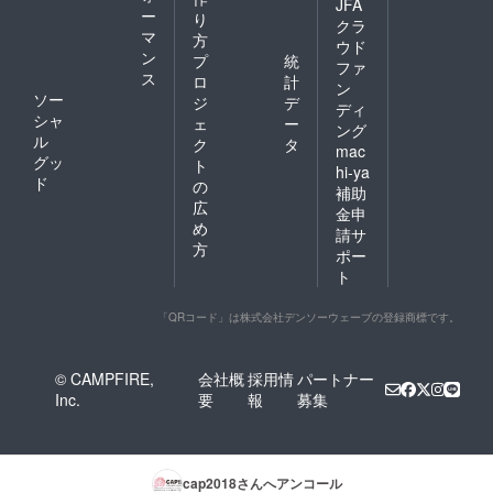
JFA
ー
り
クラ
マ
方
ウド
ン
プ
統
ファ
ス
ロ
計
ン
ソー
ジ
デ
ディ
シャ
ェ
ー
ング
ル
ク
タ
mac
グッ
ト
hi-ya
ド
の
補助
広
金申
め
請サ
方
ポー
ト
「QRコード」は株式会社デンソーウェーブの登録商標です。
© CAMPFIRE,
会社概
採用情
パートナー
Inc.
要
報
募集
cap2018
さんへアンコール