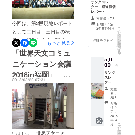
サンクスレ
効果的に使われていました
ター、経過報告
レポート
が、大会開催と同時期に、
支援者：7人
福岡城址では、桜祭りが盛
今回は、第2段現地レポート
お届け予定：
こ
2018年04月
の
大に行われていました。外
として二日目、三日目の様
リ
タ
ー
国からのたくさんの参加者
子をご報告します。現地レ
ン
詳細を見る
もっと見る
を
選
択
にも、この満開の桜を楽し
ポートなので本来は、開催
す
「世界天文コミュ
る
んでいただけたものと思い
中にお届けすべきところ、
5,0
ニケーション会議
00
ます。例年より早い時期の
会期後半、筆者が体調をく
円
2018in福岡」
サンク
開花で、和やかな春らしい
ずし、大幅に遅れてのご報
スレ
2018/03/26 07:31
お天気の元、大会が終了し
告となりましたこと、お詫
ター、
―現地中継レポー
経過報
支援
たことを喜ばしく思いま
び申し上げます。 この二日
告レ
者：
ト 第１弾―
ポー
20人
す。 四日目は、午前も午後
間は、午前中全体講演、午
ト、
お届
CAP20
もワークショップというこ
後分科会、という日程。二
け予
18参加
定：
とで、7つの会場に分かれ
日目のお昼休みの最初に
者バッ
2018
年04
グ
て、実践的な話し合いや活
は、集合写真の撮影が行わ
こ
月
の
リ
タ
動が行われました。 こちら
れました。扉絵は、その様
いよいよ、世界天文コミュ
ー