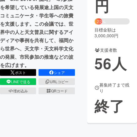
円
を希望している発展途上国の天文
まちづくり・地域活性化
コミュニケータ・学生等への旅費
22%
を支援します。この会議では、世
目標金額は
CAMPFIRE for Social Good
CAMPFIRE Creation
界中の人と天文普及に関するアイ
3,000,000円
CAMPFIREふるさと納税
machi-ya
コミュニティ
ディアや事例を共有して、福岡か
ら世界へ、天文学・天文科学文化
支援者数
56
人
の発展、市民参加の推進などの波
を広げます。
ポスト
シェア
LINEで送る
URLコピー
募集終了まで残
り
埋め込み
QRコード
終了