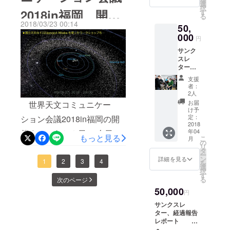
選
択
子。外国からの参加者の多
オペヤ座Aをイメージして同
ケジュールは、1日を通して
2018in福岡 開催
す
ようです。飛ばして、現地
る
くはMAC派の方も多かった
2018/03/23 00:14
社で菓子作り30年のベテラ
全体会儀です。全体講演
50,
レポートに入ろうかと思い
直前レポー
000
のですが、貸し出し用のPC
ン職人が作り上げたもので
円
は、定員300名の６Fサイエ
ましたが、最終日分まで
ト！」 ―経過
サンク
でMITAKAの世界を堪能して
す。 （参照：善太郎商店ブ
ンスホールがメイン会場、
やっぱりちゃんとご紹介し
スレ
いました。 また、こちら
報告 第5弾―
ター、
ログ） このお菓子は２８日
同時通訳レシーバーを通し
たいので、遅ればせながら
経過報
支援
はポスター会場での様子。
まで、福岡市科学館１Fにて
て、日本語の音声も流れて
告レ
アップいたします。
者：
ポー
2人
今回は、多数のポスター発
数量限定で販売されていま
きます。また、４Fの実験室
ーーーーーーーーーーーー
ト
お届
世界天文コミュニケー
表の申し込みがあったた
け予
したが、連日、売り切れて
三つがサテライト会場と
ーーーーーーーーーーーー
CAP20
定：
ション会議2018in福岡の開
め、大会の真ん中で、ポス
18in福
2018
しまうほどの大人気。ぜ
なっており、そのうち一部
ーーーーーーーーーーーー
年04
催まで、あと２日。 今日は
岡大会
もっと見る
こ
ターの入れ替わりがありま
月
ひ、シリーズ化して通販サ
屋が日本語音声、二つがオ
全日参
ーーーーーーーとうとう、
の
リ
四日目のプログラムについ
加券1枚
タ
した。ポスター発表といい
イトなどでも手に入るよう
リジナル音声となっていま
ー
プログラム紹介も最終日と
（大会
ン
詳細を見る
てご紹介します。 第4日
1
2
3
4
を
参加券
選
つつも、このように立体的
にしてもらいたいです。
す。写真は、来年のIAU100
なってしまいました。 最終
択
は2017
す
（3/27）のプログラムは次
る
次のページ
なモノを展示したり、チラ
年11月
（筆者は買い損ねてしまっ
周年に向けたレポートが話
日（3/28）のプログラムは
50,000
の通りです。 （敬称略）
～12月
円
シを持っていけるように
たので…） また、午後の分
されているステージです。
頃お届
次の通りです。 （敬称
ーーーーーーーーーーーー
サンクスレ
け予
貼ったり…とみなさん、工
科会では、４F三つの実験室
そして、こちらがそれを聞
ター、経過報告
略）
定）
ーーーーーーーーーーーー
レポート
夫しています。コーヒーブ
とサイエンスホールという
いている参加者たち。とて
ーーーーーーーーーーーー
CAP2018参加者