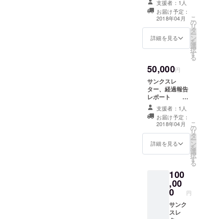
ーーーーーーーーーーーー
支援者：1人
バッグ＋大会集
レイクの時間は貴重な意見
4っつの場所に分かれて発表
も真剣な面持ちですね。 夜
お届け予定：
ーーーーーーーーーーーー
録論文誌（論文
ーーーーーーー10:00
こ
2018年04月
の
交流と発表の場として、大
誌は2018年6月
が行われました。 こちら
は、お楽しみイベントとし
ーーーーーーーーーーーー
リ
タ
ワークショップ１11:30～
お届け予定） 東
ー
いに活用されました。
は、「HINODE」の広報に
て、大濠公園の能楽堂を貸
ン
京・三鷹市で行
詳細を見る
ーーーーーーー10:00 朝
を
コーヒーブレイク／ポス
選
われる「サイエ
択
そして５日目は、最後とな
関する発表をしている国立
し切りで、能の舞台と面か
のウォーミングアップ10:15
す
ンス・カフェ」
る
ターセッション12:00～
への参加招待券
る５つめの基調講演、そし
天文台・太陽化学観測プロ
ぶり体験、さらに野外で
～ 基調講演5 Battling the
50,000
（2枚） （サイ
円
ワークショップ２13:30～
て、６つの全体講演。さら
エンス・カフェ
ジェクト広報担当者。動画
は、ボランティアスタッフ
Backfire Effect: It Takes a
サンクスレ
昼休憩14:30～ ワーク
招待券は2017年
ター、経過報告
に、午後は分科会と、最終
や画像を利用することの、
による星空観望会が催され
11月～12月頃お
Phase Transition to Change
レポート
ショップ３16:00～ コー
届け予定）
日までびっしりと発表が行
CAP2018参加者
一般の方になじみの少ない
ました。 最後の写真は、す
a Mind (Jennifer
支援者：1人
ヒーブレイク／ポスター
バッグ＋大会集
お届け予定：
われました。 残念ながら、
太陽磁場についての理解を
ぐそばのカフェテラスでウ
録論文誌（論文
Ouellette)10:45～ 全体講
こ
2018年04月
セッション16:30～ ワーク
の
誌は2018年6月
リ
都合により分科会の途中で
深める効果などについて語
エルカムパーティを楽しむ
演19 We have not found
タ
お届け予定） 福
ー
ショップ４18:00 終
ン
岡・福岡市で行
詳細を見る
会場をあとにした筆者です
りました。 福岡市科学館の
参加者たち。京都大学の柴
を
Earth 2.0: Debunking the
選
われる「サイエ
了 ーーーーーーーーーー
択
す
が、この翌日に予定された
ンス・パブ in 福
実験室には大きな色ガラス
田先生による「古事記と宇
media（Elizabeth Tasker.
る
ーーーーーーーーーーーー
岡」への参加招
100
エクスカーションも、市内
付きの窓があり、外からで
宙」のＤＶＤ上映会もあ
待券（2枚）
他）11:00～ 全体講演20
ーーーーーーーーーーーー
,00
（サイエンス・
観光および太宰府見学のふ
も中の様子を見ることがで
り、楽しい時間はあっとい
Future Scientists
0
パブ招待券は
円
ーーーーーーーーー四日目
2017年11月～
たつのコースとも大いに盛
きる一方で、しっかりと防
う間に過ぎていきまし
Communicating
サンク
12月頃お届け予
はもう朝からひたすらワー
スレ
り上がったそうです。 盛況
定）
音されて、外のざわめきか
た。 CAP2018in福岡、現
Science（João Retrê. 他）