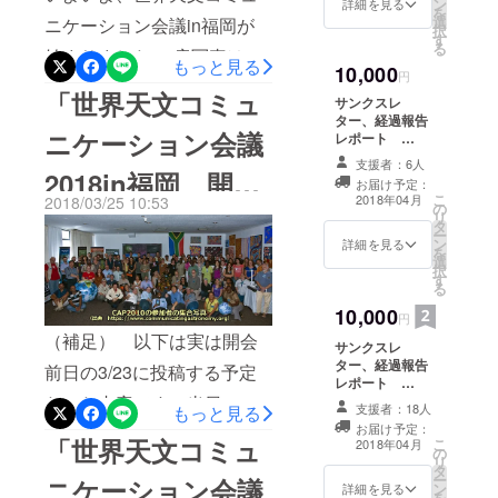
ン
詳細を見る
を
は、手話に関するワーク
子。300名以上の参加者がサ
選
ニケーション会議in福岡が
択
す
る
ショップの一幕。 身振り手
イエンスホールに集い、和
始まりました。 扉写真は、
もっと見る
10,000
円
振りでグループごとの話し
気あいあいとした様子を見
開催当日、福岡市科学館の
「世界天文コミュ
サンクスレ
合いが盛り上がっていま
せています。 こちらは、
開館前の入り口の様子で
ター、経過報告
ニケーション会議
レポート
す。 こちらは、国立天文台
25日の昼食時に行われた宇
す。CAP仕様に飾られて参
CAP2018in福岡
支援者：6人
大会一日参加
2018in福岡 開催
が開発した宇宙ビュワー
宙御茶会の様子。参加チ
加者のお迎えを待っていま
お届け予定：
券 （大会参加
こ
2018年04月
2018/03/25 10:53
MITAKAのワークショップの
ケットは25日の朝、受付に
の
券は2017年11月
す。 こちらは、インフォ
直前レポー
リ
タ
～12月頃お届け
ー
様子。 ゲームコントローラ
て配布しましたが、20枚が
メーションの様子です。日
ン
予定）
詳細を見る
を
ト！」 ―経過
選
で操作する宇宙に興味深く
あっという間になくなる人
択
本に不案内な外国の参加者
す
る
報告 第6弾―
見入る参加者たちは、みな
気でした。 このお茶会で
たちの不安を取り除く窓口
10,000
円
３Ｄサングラスを着用して
は、現地の老舗和菓子店
です。また、今回の国際会
（補足） 以下は実は開会
サンクスレ
こわもて風に。なかなかの
「善太郎商店」から提供さ
ター、経過報告
議は、メディアでも取り上
前日の3/23に投稿する予定
レポート
迫力です。 また、こちら
れた美しい和菓子に歓声が
げられているので、報道関
CAP2018参加者
だった内容です。当日に投
支援者：18人
もっと見る
バッグ＋大会集
は、実際に自分のＰＣに
上がっていました。その名
係の受付もこちらで行って
お届け予定：
稿したつもりだったのです
録論文誌（論文
「世界天文コミュ
こ
2018年04月
の
誌は2018年6月
MITAKAをインストールし
も「宙の巡り（そらのめぐ
います。 ついに、会議の始
リ
が、通信状態などの要因で
タ
お届け予定）
ー
ニケーション会議
て、操作する参加者の様
り）」。超新星残骸のカシ
ン
まりです。 初日の本日のス
詳細を見る
きちんとできていなかった
を