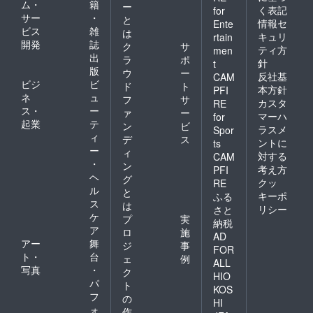
ム・
籍
ー
く表記
for
サー
・
と
情報セ
Ente
ビス
雑
は
キュリ
rtain
開発
誌
ク
サ
ティ方
men
出
ラ
ポ
針
t
版
ウ
ー
反社基
CAM
ビジ
ビ
ド
ト
本方針
PFI
ネ
ュ
フ
サ
カスタ
RE
ス・
ー
ァ
ー
マーハ
for
起業
テ
ン
ビ
ラスメ
Spor
ィ
デ
ス
ントに
ts
ー
ィ
対する
CAM
・
ン
考え方
PFI
ヘ
グ
クッ
RE
ル
と
キーポ
ふる
ス
は
リシー
さと
ケ
プ
実
納税
ア
ロ
施
AD
アー
舞
ジ
事
FOR
ト・
台
ェ
例
ALL
写真
・
ク
HIO
パ
ト
KOS
フ
の
HI
ォ
作