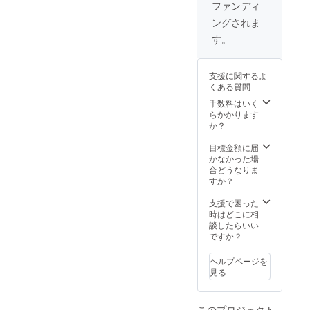
う、頑張ります。 楽しみ
ファンディ
紹介したように、4冊のポ
ングされま
にしていてください。
ピュラーサイエンス本の出
す。
版で国際的に知られた科学
ライターです。それに続く6
支援に関するよ
くある質問
本の全体講演では、日本か
手数料はいく
らも二つの発表がありま
らかかります
か？
す。午後は最後の分科会。
目標金額に届
四つの部屋に分かれて24も
かなかった場
合どうなりま
の発表と、最終日もぎっし
すか？
りと中身の濃い予定が組ま
支援で困った
れています。そして、17:30
時はどこに相
談したらいい
からはいよいよクロージン
ですか？
グ。新しい見識や友達、先
ヘルプページを
進的な活用事例、この5日間
見る
の経験を経て、参加者はど
んな感慨を抱くのでしょ
このプロジェクト