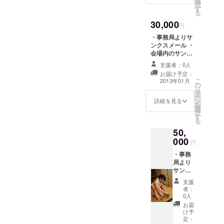
選
しいものが多く、私たち一
択
チェッ
す
る
クの生
人ひとりが、問題を知り、
30,000
地 ・民
円
何が出来るか考えることが
族衣装
・事務局よりサ
ファッ
必要である、と考えていま
ンクスメール ・
ション
会場内のサンク
ショー
す。 そこで、｢共に生きる世
スボードでお名
モデル
支援者：0人
前を紹介 ・グラ
出演権
界をつくるために、一人ひ
お届け予定：
ミン・フェリシ
こ
2013年01月
の
モ・チェックの
とりができること｣をテーマ
リ
タ
生地 ・ハチエモ
ー
に、それらの問題に、ふれ
ン
ンストラップ舞
詳細を見る
を
選
妓バージョン ・
択
る・考える・動くきっかけ
す
実行委員団体の
る
ボランティア1日
を得ることの出来る場とし
50,
体験プログラム
000
参加券 ※交通費
て、ワン・ワールド･フェス
円
は自己負担 ※お
・事務
ティバルを運営していま
返し詳細は本文
局より
に記載
す。 コンテンツの例として
サンク
スメー
支援
は 国際交流・協力に関する
ル ・会
者：
場内の
0人
ありとあらゆる団体が一堂
サンク
お届
スボー
に会し、その活動・想いを
け予
ドでお
定：