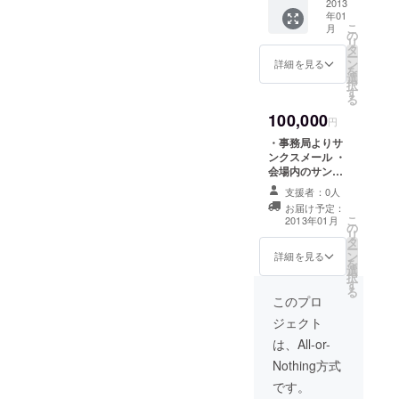
知ることのできる、活動紹
名前を
2013
年01
紹介 ・
こ
介ブース たべる・あそぶ、
月
グラミ
の
リ
ン・
タ
など楽しく国際交流ができ
ー
フェリ
ン
詳細を見る
を
シモ・
選
る、民族料理模擬展等 各団
択
チェッ
す
る
体の専門分野に関するシン
クの生
100,000
地 ・ハ
円
ポジウムや映画からの学
チエモ
・事務局よりサ
ンスト
び、ワークショップで何が
ンクスメール ・
ラップ
会場内のサンク
舞妓
出来るか考える経験、など
スボードでお名
バー
支援者：0人
前を紹介 ・グラ
を目指した各団体提供のプ
ジョン
お届け予定：
ミン・フェリシ
・茶道
こ
2013年01月
の
ログラム などがあります。
モ・チェックの
体験
リ
タ
生地 ・ハチエモ
（講習
ー
これまでの国際交流・国際
ン
ンストラップ舞
詳細を見る
会付
を
選
妓バージョン ・
き） と
択
協力への関り方、関心分野
す
ワンフェス大使
着付け
る
就任権 ※お返し
このプロ
を問わず、十人十色の楽し
体験 ※
詳細は本文に記
お返し
ジェクト
み方ができるイベントで
載
詳細は
は、All-or-
本文に
す。みなさん一人ひとり
記載
Nothing方式
が、世界のさまざまな問題
です。