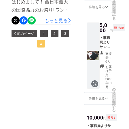
の様子です。 さまざまな国
はじめまして！ 西日本最大
ン・
記載
タ
ー
気軽に立ち寄ってみて下さ
フェリ
ン
詳細を見る
の踊りや音楽などこのス
を
の国際協力のお祭り｢ワン・
来年の２月
シモ・
選
い。日本ではなかなか食べ
択
チェッ
に向けて、
す
テージ枠で披露させていた
ワールド・フェスティバル｣
る
クの生
もっと見る
ることのできない、お気に
｢共に生きる
5,0
地 ・旧
だきます。 こちらは写真展
です。 FAAVOからワンフェ
世界をつく
残り30
暦カレ
00
入りの味がみつかるかもし
円
です。 海外で行っている活
スページを見て下さる皆さ
ンダー
前のページ
1
2
3
るために、
れませんよ！！ なお、環境
・事務
（実行
一人ひとり
動の様子などを写真で紹介
んのなかには、ワン･ワール
局より
委員
4
に配慮したリユース食器を
サンク
ができるこ
（一
させていただいておりま
ド・フェスティバルってな
スメー
社）南
使用しているところもワン
と｣をテーマ
支援
ル ・会
太平洋
す。 こちらは、「フェアト
んだろう？という方もい
者：
に、それら
場内の
協会よ
フェスならではです。よけ
0人
レードについてみんなで考
サンク
らっしゃるかと思いますの
り） ※
の問題に、
お届
ればマイ箸・マイ食器をご
スボー
旧暦カ
け予
ふれる・考
えよう！」というプログラ
でワンフェスの自己紹介を
ドでお
レン
定：
持参ください。 大阪にいな
える・動く
名前を
2013
ダーは
ムです。学生からご年配の
まずはさせていただきます
年01
紹介 ・
10個限
きっかけを
がら世界を体感し食すこと
こ
月
グラミ
定です
の
方まで、様々な意見が飛び
＾＾ その後、ワンワールド
リ
得ることの
ン・
※お返し
タ
のできるワンフェス、是非
ー
かいます。 こちらはお香づ
フェリ
フェスティバル運営の近況
出来る場を
詳細は
ン
詳細を見る
を
応援のほど引き続き宜しく
シモ・
本文に
選
作ろうと、
択
くり体験の様子です。 香袋
報告として、｢すてきな布｣
チェッ
記載
す
る
お願いいたします。 ワン・
現在スタッ
クの生
づくりの体験をしながら原
のお話をできればな、と思
地 ・ワ
10,000
フ一丸と
ワールド・フェスティバル
円
残り5
ン・
材料を取り巻く環境につい
います。 まず、ワンフェス
なって頑
ワール
・事務局よりサ
事務局