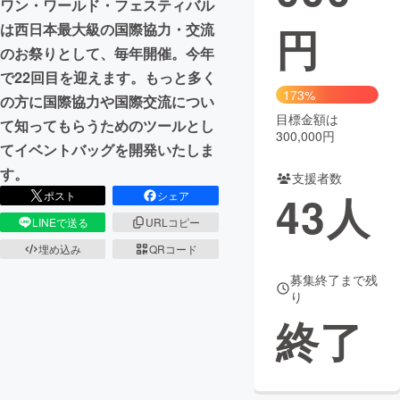
ワン・ワールド・フェスティバル
円
は西日本最大級の国際協力・交流
まちづくり・地域活性化
のお祭りとして、毎年開催。今年
で22回目を迎えます。もっと多く
CAMPFIRE for Social Good
CAMPFIRE Creation
173%
の方に国際協力や国際交流につい
CAMPFIREふるさと納税
machi-ya
コミュニティ
目標金額は
て知ってもらうためのツールとし
300,000円
てイベントバッグを開発いたしま
す。
支援者数
43
人
ポスト
シェア
LINEで送る
URLコピー
埋め込み
QRコード
募集終了まで残
り
終了