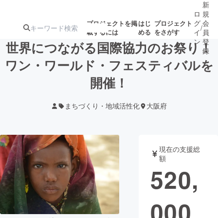
新
ロ
規
グ
会
プロジェクトを掲
はじ
プロジェクト
/
載するには
める
をさがす
イ
員
ン
登
世界につながる国際協力のお祭り！
録
ワン・ワールド・フェスティバルを
開催！
人気のプロ
注目のリ
注目の新着プロ
募集終了が近いプ
もうすぐ公開
ジェクト
ターン
ジェクト
ロジェクト
されます
まちづくり・地域活性化
大阪府
アート・写真
音楽
現在の支援総
テクノロジー・ガジェット
ゲーム・サ
額
520,
映像・映画
書籍・雑誌
000
ビジネス・起業
チャレンジ