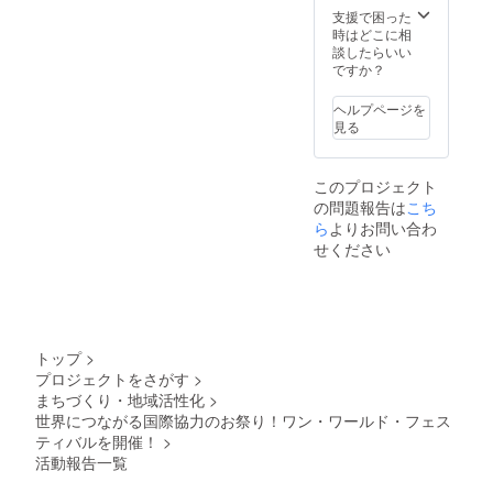
シモのストーリーをお話さ
支援で困った
時はどこに相
せていただきます。 通信販
談したらいい
売のフェリシモが、バング
ですか？
ラデシュのグラミン銀行と
ヘルプページを
見る
コラボして誕生した『グラ
ミン・フェリシモ』は、バ
このプロジェクト
ングラデシュの伝統的な手
の問題報告は
こち
工芸を、デザインし、製品
ら
よりお問い合わ
せください
として販売することで、仕
事の機会を生み出し、経済
的自立をサポートしていま
す。 今回は『グラミン・
トップ
>
フェリシモ』の織りキズ、
プロジェクトをさがす
>
まちづくり・地域活性化
>
汚れ等があり、製品化でき
世界につながる国際協力のお祭り！ワン・ワールド・フェス
なかった生地を提供いただ
ティバルを開催！
>
活動報告一覧
きました。 ぱっと見るには