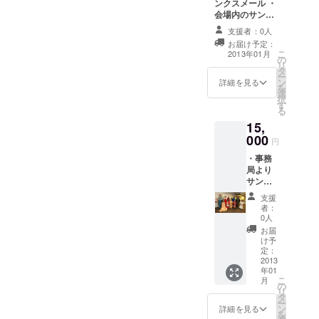
張っており
て学んでいます。 海外の文
ド・
の自己紹介です。 ワンワー
ンクスメール ・
フェス
会場内のサンク
ます。
化ばかりでなく、日本の文
ルドフェスティバルは、今
ティバ
スボードでお名
支援者：0人
ルオリ
前を紹介 ・グラ
化も紹介しておりますので
年で22回目を迎える国際協
お届け予定：
ジナル
どうぞ、応
ミン・フェリシ
こ
2013年01月
Ｔシャ
の
モ・チェックの
お楽しみに＾＾ 他にも、ま
力、国際交流をテーマにし
援よろしく
リ
ツ ※T
タ
生地 ・塩谷瞬・
ー
お願い致し
だまだたくさーーーんのコ
シャツ
ン
たイベントです。 ＊ワン・
高橋尚子さんを
詳細を見る
を
のサイ
選
はじめとする、
ます！！
択
ンテンツがありますよ で
ワールド・フェスティバル
ズは
す
著名人のサイン
る
largeの
入り！（予定）
も今日は、ここまでにしま
の概要＊ 日時：2015年2月7
15,
みで30
なんとかしな
000
枚限定
きゃプロジェク
す。 また、ご紹介させてく
円
日（土）、8日（日）10:00
です ※
ト特製Ｔシャツ
・事務
ださい。どうぞよろしくお
お返し
～17:00 場所：関テレ扇町ス
（誰のかはおた
局より
詳細は
のしみに！） ※
願いいたします。 ワン・
サンク
クエア・北区民センター・
本文に
ただしTシャツサ
スメー
記載
イズに制限有
支援
ワールド・フェスティバル
扇町公園 入場料：無料 ＊
ル ・会
り。応援コメン
者：
場内の
0人
トにてご希望の
事務局
ワン･ワールド・フェスティ
サンク
サイズを教えて
お届
スボー
け予
バルの想い＊ 色々な課題が
下さい。 XS×2
ドでお
定：
枚 M×2枚 L×1枚
名前を
2013
世界のあちこちにありま
5枚限定です。 ※
年01
紹介 ・
お返し詳細は本
こ
月
す。 それらの課題は一つだ
グラミ
の
文に記載
リ
ン・
タ
けに取り組んでも解決が難
ー
フェリ
ン
詳細を見る
を
シモ・