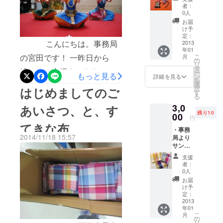
ル ・会
者：
てこの料理に出会ったのは
場内の
0人
サンク
お届
ワンフェスのインド料理模
スボー
け予
＊ワン・
ドでお
定：
擬店でした。あまりの美味
ワールド・
こんにちは。事務局
名前を
2013
年01
しさに何度も購入し、イン
紹介 ・
フェスティ
こ
の宮田です！ 一昨日から
月
グラミ
の
バルの概要
リ
ド人の方と知らず知らずの
ン・
タ
続々とご支援をいただいて
ー
＊
フェリ
もっと見る
ン
詳細を見る
うちに仲良くなり、今でも
を
シモ・
選
おります。本当にありがと
日時：2015
択
はじめましてのご
チェッ
す
交友関係が続いています。
る
年2月7日
うございます。皆さまのお
クの生
3,0
ワンフェスではＮＧＯ等の
地 ・ハ
あいさつ、と、す
（土）、8日
気持ちのおかげで、スタッ
残り10
チエモ
00
円
（日）10:00
活動紹介やステージプログ
ンスト
てきな布
フの元気とやる気がどんど
～17:00
・事務
ラップ
ラム等、様々な企画があり
2014/11/18 15:57
局より
舞妓
場所：関テ
ん高まっております。 さ
サンク
バー
ますが、民族料理店も人気
レ扇町スク
スメー
て今日は、昨年のワン・
ジョン
支援
ル ・会
です！毎年多くの方々が各
エア・北区
（実行
者：
ワールド・フェスティバル
場内の
委員関
0人
民セン
国の味に挑戦し、食を通し
サンク
西テレ
お届
の様子を少し紹介させてい
ター・扇町
スボー
ビ(株)よ
け予
た国際交流を楽しんでいま
ドでお
り） ※
定：
公園
ただきたいと思います。 こ
名前を
2013
お返し
す。今年度も民族料理店が
入場料：無
年01
紹介 ・
ちらは民族舞踊のステージ
詳細は
こ
月
料
グラミ
出展予定ですので、是非お
本文に
の
リ