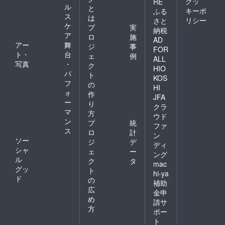
クッ
RE
ル
と
キーポ
ふる
ス
は
リシー
さと
ケ
プ
実
納税
ア
ロ
施
AD
アー
舞
ジ
事
FOR
ト・
台
ェ
例
ALL
写真
・
ク
HIO
パ
ト
KOS
フ
の
HI
ォ
作
JFA
ー
り
クラ
マ
方
ウド
ン
プ
統
ファ
ス
ロ
計
ン
ソー
ジ
デ
ディ
シャ
ェ
ー
ング
ル
ク
タ
mac
グッ
ト
hi-ya
ド
の
補助
広
金申
め
請サ
方
ポー
ト