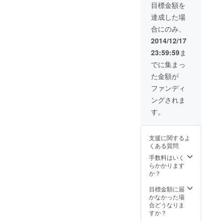
について考えるきっかけと
目標金額を
なることを心から願ってい
達成した場
合にのみ、
ます。 すてきな布 お
2014/12/17
礼に設定させていただいて
23:59:59
ま
いるグラミン×フェリシモの
でに集まっ
チェック生地『グラミン・
た金額が
フェリシモ』が届きました
ファンディ
色々なパターンの色の組み
ングされま
す。
合わせのある、とてもかわ
いい生地です。やわらか
支援に関するよ
く、でもさっぱりとしたと
くある質問
ても気持ちいのいいさわり
手数料はいく
らかかります
心地でした。写真で見て、
か？
かわいい！と思っていまし
目標金額に届
たが、さらにほしくなりま
かなかった場
合どうなりま
した^^ グラミン・フェリ
すか？