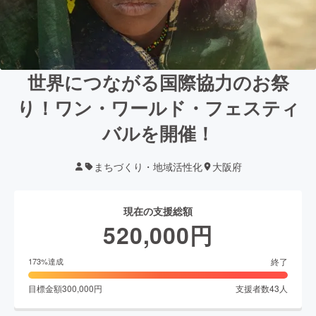
世界につながる国際協力のお祭
り！ワン・ワールド・フェスティ
バルを開催！
まちづくり・地域活性化
大阪府
現在の支援総額
520,000
円
終了
173
%達成
目標金額
300,000
円
支援者数
43
人