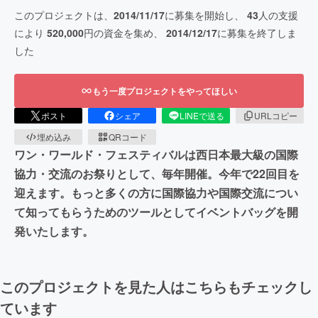
このプロジェクトは、
2014/11/17
に募集を開始し、
43
人の支援
により
520,000
円の資金を集め、
2014/12/17
に募集を終了しま
した
もう一度プロジェクトをやってほしい
ポスト
シェア
LINEで送る
URLコピー
埋め込み
QRコード
ワン・ワールド・フェスティバルは西日本最大級の国際
協力・交流のお祭りとして、毎年開催。今年で22回目を
迎えます。もっと多くの方に国際協力や国際交流につい
て知ってもらうためのツールとしてイベントバッグを開
発いたします。
このプロジェクトを見た人はこちらもチェックし
ています