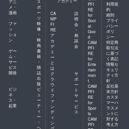
アカデミー
アニ
ス
利用規
PFI
メ・
ポ
約
RE
漫画
ー
CA
説
細則
for
ツ
MP
明
プライ
Soci
ファ
映
FI
会
バシー
al
ッ
像
RE
・
ポリ
Goo
ショ
・
ア
相
シー
d
ン
映
カ
談
特定商
CAM
画
デ
会
取引法
PFI
ゲー
書
ミ
に基づ
RE
ム・
籍
ー
く表記
for
サー
・
と
情報セ
Ente
ビス
雑
は
キュリ
rtain
開発
誌
ク
サ
ティ方
men
出
ラ
ポ
針
t
版
ウ
ー
反社基
CAM
ビジ
ビ
ド
ト
本方針
PFI
ネ
ュ
フ
サ
カスタ
RE
ス・
ー
ァ
ー
マーハ
for
起業
テ
ン
ビ
ラスメ
Spor
ィ
デ
ス
ントに
ts
ー
ィ
対する
CAM
・
ン
考え方
PFI
ヘ
グ