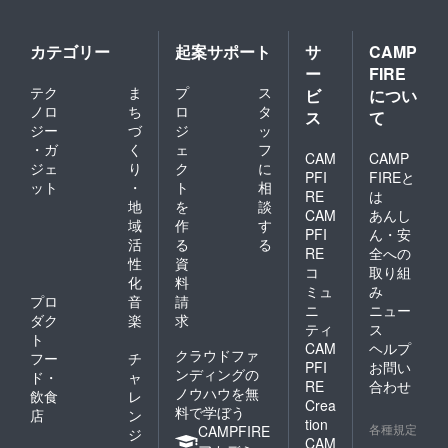
礼の紹介、などなどお伝え
していきたいな、と思いま
カテゴリー
起案サポート
サ
CAMP
す。 公開して、まだ1日で
ー
FIRE
すが、既に続々とご協力頂
テク
ま
プ
ス
ビ
につい
ノロ
ち
ロ
タ
ス
て
き、みなさんに支えていた
ジー
づ
ジ
ッ
だいていることを実感して
・ガ
く
ェ
フ
CAM
CAMP
ジェ
り
ク
に
います。ぜひ今後も、あた
PFI
FIREと
ット
・
ト
相
RE
は
たかく見守っていただけま
地
を
談
CAM
あんし
域
作
す
すと幸いです。よろしくお
PFI
ん・安
活
る
る
RE
全への
願いいたします。
性
資
コ
取り組
化
料
ミュ
み
プロ
音
請
ニ
ニュー
ダク
楽
求
ティ
ス
ト
CAM
ヘルプ
クラウドファ
フー
チ
PFI
お問い
ンディングの
ド・
ャ
RE
合わせ
ノウハウを無
飲食
レ
Crea
料で学ぼう
店
ン
tion
各種規定
CAMPFIRE
ジ
CAM