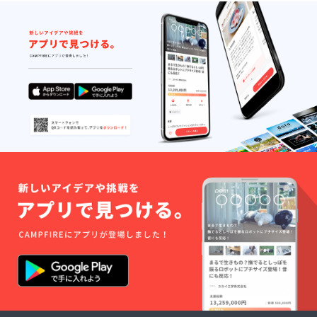
ほとんど気にならない程度
のもので、ハンカチやポ
シェットや信玄袋、キー
ボードカバー、お弁当包
み、クッションカバーな
ど、色んなものに加工でき
ます。フェリシモの「みん
なの地球村」に、バッグ製
作など使用例が掲載されて
いるので、ぜひチェックし
てみてください。 みんなの
地球村：
http://info.felissimo.co.jp/kras
o/act/earth/2013/08/post-
33.html これからこちらで、
ワンフェスの活動報告、お