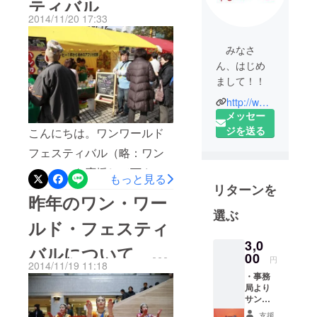
ティバル
2014/11/20 17:33
みなさ
ん、はじめ
まして！！
http://www.interpeople.or.jp/owf/
わたしたち
メッセー
は、「ワ
ジを送る
こんにちは。ワンワールド
ン・ワール
フェスティバル（略：ワン
ド・フェス
フェス）を応援して下さっ
ティバル」
もっと見る
リターンを
という、今
ている皆様、誠に有難うご
昨年のワン・ワー
年で22回目
ざいます。 突然ですが、
選ぶ
を迎える国
ルド・フェスティ
「サモサ」という料理を御
際協力・国
3,0
バルについて、少
存知でしょうか！？ サモサ
際交流を
00
円
2014/11/19 11:18
テーマにし
とはカレーで味付けた具を
しだけ紹介させて
・事務
たイベント
局より
揚げたインドの春巻きのよ
を行ってお
サンク
いただきます。
うな食べ物です。私が初め
スメー
ります。
支援