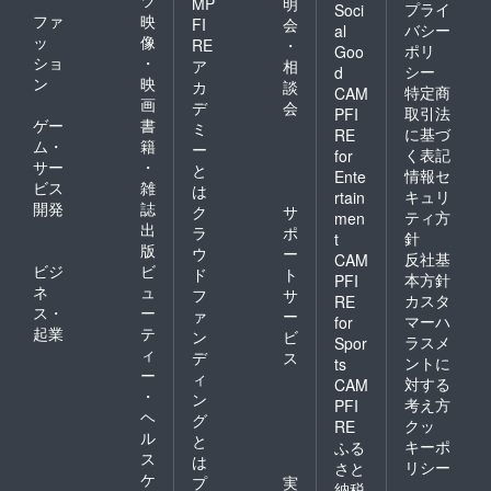
ツ
MP
明
プライ
Soci
ファ
映
FI
会
バシー
al
ッ
像
RE
・
ポリ
Goo
ショ
・
ア
相
シー
d
ン
映
カ
談
特定商
CAM
画
デ
会
取引法
PFI
ゲー
書
ミ
に基づ
RE
ム・
籍
ー
く表記
for
サー
・
と
情報セ
Ente
ビス
雑
は
キュリ
rtain
開発
誌
ク
サ
ティ方
men
出
ラ
ポ
針
t
版
ウ
ー
反社基
CAM
ビジ
ビ
ド
ト
本方針
PFI
ネ
ュ
フ
サ
カスタ
RE
ス・
ー
ァ
ー
マーハ
for
起業
テ
ン
ビ
ラスメ
Spor
ィ
デ
ス
ントに
ts
ー
ィ
対する
CAM
・
ン
考え方
PFI
ヘ
グ
クッ
RE
ル
と
キーポ
ふる
ス
は
リシー
さと
ケ
プ
実
納税