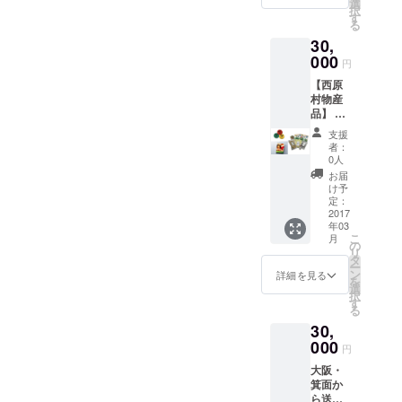
出荷し
いたし
選
ているよか隊ネットは現在
択
ていま
（熊本おうえんネットワー
ます。
す
る
す。 加
みなし仮設に居住されてい
【熊本
ク事務局）も加盟し、この
30,
工品も
おうえ
る方々の全戸訪問をスター
無添加
000
んネッ
円
よか隊ネットを通じて、熊
のこだ
トワー
トしています。 避難所や仮
【西原
わり。
ク加盟
本と大阪・箕面が出会いま
村物産
今回の
団体の
設住宅は、まだ困りごとの
品】 熊
地震で
した。 仮設住宅に住んでい
商品】
本県西
豚舎や
声をあげやすく、様々な問
熊本や
支援
る方は、2年後のことを考え
原村に
加工場
東北の
者：
題も明らかになりやすいで
ある
の地盤
物産
0人
ています。それは、この仮
様々な
を横切
品、箕
お届
す。ですが、今回の熊本地
方が集
るよう
面で使
け予
設住宅をでなくてはいけな
う作業
に亀裂
定：
えるカ
震（だけではなく、常総の
所「た
2017
が入
いときのことです。 家電製
フェ利
年03
んぽぽ
り、 加
水害のときなどもですが）
用チ
こ
月
品一つとっても、2年後の
ハウ
工場は
の
ケット
リ
のように、在宅避難者や車
ス」
使えな
タ
などな
ー
引っ越しを考え、どのよう
（http://
い状態
ン
ど。 な
詳細を見る
を
中避難者、そしてみなし仮
www13.
で、豚
選
にが届
な家に住めるかわからない
択
plala.or.
舎もな
す
くかは
設への居住をされている方
る
jp/tanpo
んとか
中で、大きいものを買うの
お楽し
30,
po-
人力で
が多くいらっしゃる場合、
み！ ※
か、小さいものを買うの
imacoc
000
掃除等
写真は
円
困りごとが表に出にくくな
o/）で
をして
イメー
か、判断を迫られます。生
大阪・
作られ
豚をそ
ジで
り、とても深刻な状況に
箕面か
ている
だてて
す。
活するためのものを買うの
ら送ら
商品の