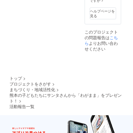
ですか？
況で
で伝統
す。 そ
的に作
ヘルプページを
んな中
られて
見る
加工場
きたし
を借り
おこぶ
てつく
（昆布
このプロジェクト
られて
を醤油
の問題報告は
こち
いる無
や酢で
添加製
炊い
ら
よりお問い合わ
品のギ
た、ご
せください
フト
はんの
セット
お供に
をお送
もお酒
りしま
のつま
す。
みにも
【被災
なるお
トップ
>
地スタ
いしい
プロジェクトをさがす
>
ディ見
も
まちづくり・地域活性化
>
学会】
の）。
熊本復
暮らし
熊本の子どもたちにサンタさんから「わがまま」をプレゼン
興支援
づくり
ト！
>
おたす
ネット
活動報告一覧
け隊の
ワーク
原田さ
北芝15
んをは
周年記
じめと
念に作
する熊
られたT
本復興
シャツ