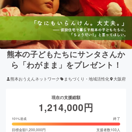
熊本の子どもたちにサンタさんか
ら「わがまま」をプレゼント！
熊本おうえんネットワーク
まちづくり・地域活性化
大阪府
現在の支援総額
1,214,000
円
終了
101
%達成
目標金額
1,200,000
円
支援者数
103
人