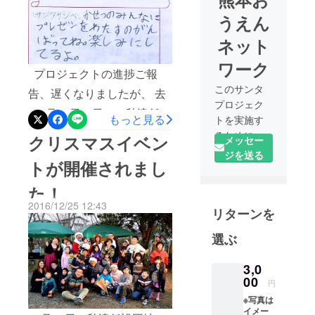
うえん
ネット
ワーク
プロジェクトの進捗ご報
このサンタ
告、遅くなりましたが、 去
プロジェク
る2月12日（日）、秋津仮設
もっと見る
トを実施す
のこどもたちにプレゼント
るために、
クリスマスイベン
メッセー
大阪・箕面
を届けることができまし
ジを送る
トが開催されまし
で熊本の復
た！ 本来であれば、1月
興支援を物
た！
の半ばにプレゼントを渡す
産品購入、
2016/12/25 12:43
予定でした。しかし、おも
リターンを
現地へのボ
ランティア
ちゃ業界というのは、クリ
選ぶ
派遣、活動
スマスとお正月が終わると
コンサル
3,0
生産ラインがあまり稼働し
ティング等
00
円
なくなるらしく、取り寄せ
でおこなっ
※写真は
ている「熊
にとても時間がかかってし
イメー