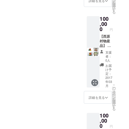
ト】
ン
詳細を見る
を
負担
「香心
選
択
し、 現
ポー
す
る
地での
ク」
100
費用と
（http://
手間の
,00
cohsin.j
負担を
p）は、
0
円
減ら
熊本県
し、 ご
【西原
内で薬
支援い
村物産
を使わ
ただい
品】 熊
ず、 安
た金額
本県西
全安心
支援
すべて
原村に
な環境
者：
を子ど
ある
で豚を
0人
もたち
様々な
育て、
お届
のプレ
方が集
出荷し
け予
ゼン
う作業
ていま
定：
ト、 現
所「た
2017
す。 加
年03
地での
んぽぽ
工品も
こ
月
活動費
ハウ
無添加
の
リ
に使用
ス」
のこだ
タ
ー
いたし
（http://
わり。
ン
詳細を見る
を
ます。
www13.
今回の
選
択
【暮ら
plala.or.
地震で
す
る
しづく
jp/tanpo
豚舎や
100
りネッ
po-
加工場
トワー
imacoc
,00
の地盤
ク北芝
o/）で
を横切
0
円
グッ
作られ