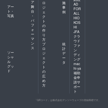
ア
ロ
施
AD
アー
舞
ジ
事
FOR
ト・
台
ェ
例
ALL
写真
・
ク
HIO
パ
ト
KOS
フ
の
HI
ォ
作
JFA
ー
り
クラ
マ
方
ウド
ン
プ
統
ファ
ス
ロ
計
ン
ソー
ジ
デ
ディ
シャ
ェ
ー
ング
ル
ク
タ
mac
グッ
ト
hi-ya
ド
の
補助
広
金申
め
請サ
方
ポー
ト
「QRコード」は株式会社デンソーウェーブの登録商標です。