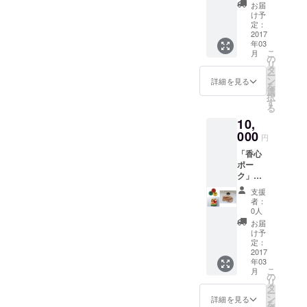
費用、
地での
た方からの電話でした。人
お届
いを寄せるとともに、今度
難な状態にあった人たちを
発送は
費用と
け予
づてにこのクラウドファン
熊本お
手間の
定：
は自分が暮らす地域につい
支援していた人・団体、そ
うえん
2017
負担を
ディングのことを聞かれ、
年03
ネット
減ら
て考え、災害他、日常生活
れから県外からつながった
こ
月
ワーク
し、 ご
の
はるばる大阪まで電話され
リ
（大
支援い
タ
が一変する出来事が起こっ
団体がネットワークされた
ー
阪）が
ただい
ン
てきました。 すぐに、連携
詳細を見る
を
た際に、自分は、自分たち
組織。当初から車中避難を
負担
た金額
選
択
している「こころをつな
し、 現
すべて
す
る
は何ができるのか、地域で
している人たちに目を向
地での
を子ど
ぐ よか隊ネット」に連絡
10,
費用と
もたち
生活する人々同士で支え合
け、調査を行い、熊本市・
手間の
000
のプレ
円
し、現地でのサポート体制
負担を
ゼン
うためにどのような地域コ
熊本県に提言をおこなうな
「香心
減ら
ト、 現
を組むことになりました。
ポー
ミュニティをつくっていく
ど精力的に活動。現在は、
し、 ご
地での
ク」
もう一つ、よか隊ネット関
支援い
活動費
のか、考えていくきっかけ
益城町のみなし仮設に居住
（http://
ただい
に使用
支援
連で、記事掲載がありまし
cohsin.j
た金額
いたし
者：
になればと思います。
する被災者の支援をおこな
p）は、
すべて
ます。
0人
た。
熊本県
を子ど
※写真は
う地域支え合いセンター事
お届
内で薬
もたち
イメー
け予
http://www.asahi.com/article
を使わ
業を受託運営もしていま
のプレ
定：
ジで
ず、 安
2017
s/ASJDG119NJDCTLVB119
ゼン
す。
す。熊本復興支援おたすけ
年03
全安心
ト、 現
こ
月
.html益城町の地域ささえあ
な環境
地での
の
隊、およびNPO法人暮らし
リ
で豚を
活動費
タ
いセンター事業を受託をし
ー
育て、
に使用
ン
詳細を見る
づくりネットワーク北芝
を