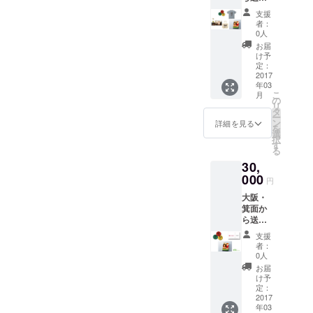
いる状
なってから周囲に気づかれ
せてい
なかか
況で
にも一つ一つ神経を使わな
支援
ただき
ら、詰
す。 そ
ることが多くなります。
者：
ます。
ければいけない状態。 そん
め合わ
んな
0人
費用、
「こまっている」という声
せでお
中、他
お届
な中で、こどもたちのこと
発送は
送りし
の加工
け予
をあげやすくするための企
熊本お
ます。
定：
場を借
は後回しにされがちです。
うえん
2017
※写真は
りて作
画でもあるサンタプロジェ
年03
ネット
イメー
られて
原田さんは、被災後、なん
こ
月
ワーク
ジで
の
いる
クト。秋津仮設住宅だけで
リ
（大
でもしてもらって小さく
す。
タ
ベーコ
ー
阪）が
なく、声をあげづらくなっ
ン
ン（無
詳細を見る
を
なってしまっている親を見
負担
選
添加）
択
ている方々への希望になる
し、 現
す
をお送
たこどもたちが遠慮してし
る
地での
りしま
ようにするためにも、残り3
30,
費用と
す。 ※
まっているという風に感じ
手間の
000
写真は
日、拡散、ご支援よろしく
円
負担を
ています。 たしかに、なん
イメー
大阪・
減ら
お願いします。
ジで
でもしてもらうばかりにな
箕面か
し、 ご
す。
ら送ら
支援い
ると、人はいろんな意欲が
せてい
ただい
支援
ただき
た金額
者：
なくなり、次第になんでも
ます。
すべて
0人
費用、
を子ど
やってもらうことが当たり
お届
発送は
もたち
け予
前になってしまいます。
熊本お
のプレ
定：
うえん
2017
ゼン
「申し訳ない」という気持
年03
ネット
ト、 現