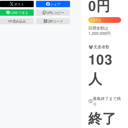
0
円
ポスト
シェア
まちづくり・地域活性化
LINEで送る
URLコピー
101%
埋め込み
QRコード
目標金額は
CAMPFIRE for Social Good
CAMPFIRE Creation
1,200,000円
CAMPFIREふるさと納税
machi-ya
コミュニティ
支援者数
103
人
募集終了まで残
り
終了