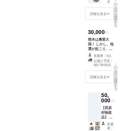
こ
月
ワーク
地での
の
ちは、肩身を狭くし、生き
リ
（大
活動費
タ
ー
阪）が
に使用
ン
づらさを生み出します。 だ
詳細を見る
を
負担
いたし
選
択
から、このサンタプロジェ
し、 現
ます。
す
る
地での
【コー
クトにはちゃんと親の出番
30,000
費用と
ヒー
円
手間の
豆】 大
も考えてあるのです。 こど
熊本は農業大
負担を
阪・箕
国！ しかし、地
減ら
面にあ
もたちは、サンタさんに言
震が起こり、農
し、 ご
る社会
業被害が1000億
えなくなっている自分の本
支援い
的居場
支援者：0人
円以上と大打撃
ただい
所「あ
お届け予定：
音をクリスマスプレゼント
を受けました。
た金額
おぞ
こ
2017年03月
の
水脈が変わって
すべて
ら」で
リ
という形で伝える。 親はそ
タ
ため池が枯れた
を子ど
焙煎さ
ー
ン
り、断層に沿っ
詳細を見る
もたち
れた
を
のほしいものにプラスし
選
て亀裂が走って
のプレ
コー
択
す
しまった田畑。
て、こどもが喜ぶものもプ
ゼン
ヒー。
る
その中で被災し
ト、 現
さまざ
50,
レゼントできる。 こどもの
た田畑を使った
地での
まな生
000
り、休耕してい
円
活動費
きづら
喜ぶ姿を見て、親も元気に
た田畑を開墾し
に使用
さを抱
【西原
て、新たに野菜
いたし
えた若
なれるハズ。 私たち、熊本
村物産
づくりに取り組
ます。
者の社
品】 熊
む農家さんたち
おうえんネットワークも、
【熊本
会参加
本県西
の野菜です。 リ
支援
おうえ
のプロ
原村に
こどもの笑顔、その親の笑
ターン品をお返
者：
んネッ
グラム