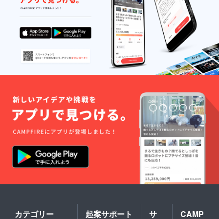
に関わ
とトー
るメン
トバッ
バーが
グ。
被災地
【北芝
をご案
フィー
内。
ルド
（宿泊
ワーク
先につ
参加チ
いても
ケッ
相談に
ト】 年
応じま
間100件
す。日
の視察
程につ
を受け
いて
入れて
は、ご
いる箕
希望を
面市北
聞いた
芝地域
上で調
でのま
整をお
ちづく
こない
りの歴
ま
史・取
す。）
り組み
※写真は
をお話
イメー
＆
ジで
フィー
す。
ルド
ワーク
カテゴリー
起案サポート
サ
CAMP
を受け