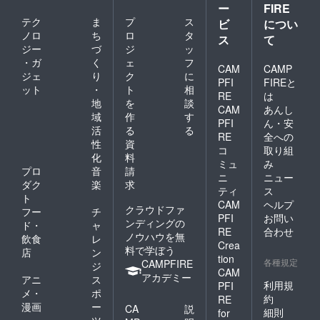
ー
FIRE
ること
テク
ま
プ
ス
ができ
ビ
につい
ます。
ノロ
ち
ロ
タ
ス
て
また、
ジー
づ
ジ
ッ
コミュ
・ガ
く
ェ
フ
ニティ
CAM
CAMP
ジェ
り
ク
に
ハウス
PFI
FIREと
ット
・
ト
相
での宿
RE
は
泊や、
地
を
談
CAM
あんし
北芝の
域
作
す
PFI
ん・安
住民さ
活
る
る
んたち
RE
全への
性
資
とのご
コ
取り組
化
料
はん＆
ミュ
み
お酒の
プロ
音
請
ニ
ニュー
場も準
ダク
楽
求
ティ
ス
備しま
ト
CAM
ヘルプ
す。 ※
クラウドファ
フー
チ
写真は
PFI
お問い
ンディングの
ド・
ャ
イメー
RE
合わせ
ノウハウを無
飲食
レ
ジで
Crea
料で学ぼう
す。
店
ン
tion
各種規定
CAMPFIRE
ジ
CAM
アカデミー
アニ
ス
利用規
PFI
メ・
ポ
約
RE
漫画
ー
CA
説
細則
for