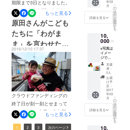
もたちに手渡されました。
期限まで3日となりました。
年03
茨城、千葉、栃木、鳥取、
届けたことについて掲載い
こ
月
れの場所で
の
年明けにこの手紙が回収さ
先日、東京新聞と中日新聞
リ
もっと見る
できること
タ
福岡、滋賀、北海道、三
ただいたとのことです！＞
ー
れ、1月下旬頃にこどもたち
ン
詳細を見る
にこのチャレンジについて
を最大限に
を
原田さんがこども
重、兵庫、静岡、京都、福
選
択
へプレゼントが手渡される
実施してい
記事掲載をいただき、熊本
す
る
井、長崎、福島、そして熊
たちに「わがま
ます！
予定です！
復興支援おたすけ隊にもた
10,
本。様々な地域からこのプ
000
ま」を言わせたい
円
くさんの直接寄付をいただ
ロジェクトに関心を寄せて
※写真は
2016/12/10 17:37
きました。これはもう、必
理由
イメー
いただきました。 明日12月
ジで
ず達成させないといけな
23日には秋津仮設団地でク
す。
支援
い！という思いでいっぱい
者：
リスマスイベントが開催さ
0人
です。 秋津仮設団地でのク
お届
れる予定で、そこにサンタ
け予
リスマスイベントの開催日
定：
クロースが登場！こどもた
2017
が12月23日に決定しまし
年03
ちが本当にほしいものを書
クラウドファンディングの
こ
月
た！子どもだけでなく、仮
の
リ
いてもいいんだよというお
終了日が刻一刻とせまって
タ
ー
設住宅に住まうすべての
ン
詳細を見る
手紙が配られます。 こども
きました。 本日の東京新
を
もっと見る
選
人々を対象に、ほっとあた
択
す
たちがどのような「わがま
聞、中日新聞の夕刊にこの
る
たかくなる時間を過ごして
10,
ま」を書いたのか、お手紙
プロジェクトの記事を掲載
1
2
3
次のページ