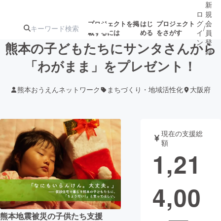
新
ロ
規
グ
会
プロジェクトを掲
はじ
プロジェクト
/
載するには
める
をさがす
イ
員
ン
登
熊本の子どもたちにサンタさんから
録
「わがまま」をプレゼント！
人気のプロ
注目のリ
注目の新着プロ
募集終了が近いプ
もうすぐ公開
熊本おうえんネットワーク
まちづくり・地域活性化
大阪府
ジェクト
ターン
ジェクト
ロジェクト
されます
アート・写真
音楽
現在の支援総
額
1,21
テクノロジー・ガジェット
ゲーム・サ
4,00
映像・映画
書籍・雑誌
ビジネス・起業
チャレンジ
熊本地震被災の子供たち支援