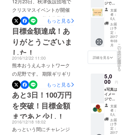
12月23日、秋津仮設団地で
本おうえん
ジで
まいました。また、こども
す。
ネットワー
クリスマスイベントが開催
支援
たちの希望したものを取り
者：
ク」と、熊
されました。 熊本復興支援
0人
もっと見る
本で被災し
揃えるのも時間がかかり…
お届
おたすけ隊につながる様々
け予
目標金額達成！あ
ながらも同
8割がたそろったこの日のお
定：
な団体が、炊き出しをした
じく被災し
2017
届けとなりました。 この
りがとうございま
年03
た方々のた
り、物資配布をしたり、音
こ
月
の
日に間に合わなかったプレ
めに精力的
リ
した！
楽演奏があったり、みなさ
タ
ー
に活動して
ゼントは後日届けられたも
ン
2016/12/22 11:00
詳細を見る
を
ん思い思いに楽しんでおら
いる「熊本
選
択
熊本おうえんネットワーク
ようです！ なお、12月の
す
れました。 ＜リターンの缶
復興支援お
る
の尼野です。 期限ギリギリ
クリスマスイベントおよび
たすけ隊」
5,0
バッジをつくる作業をこど
00
となりましたが、クラウド
この日のプレゼントが届け
とがコラボ
円
もっと見る
もたちと＞ サンタさんが登
レーショ
※写真は
ファンディング目標の120万
られた様子は映像にしてご
あと3日！100万円
場した途端にこどもたちは
イメー
ン。
円無事達成しました！あり
支援いただいた方のリター
ジで
熊本と大
サンタさんの元へ。 サンタ
を突破！目標金額
す。
支援
がとうございました！ ご支
ン（DVD）とさせていただ
阪、今回の
さんから「ほしいものを書
者：
まであと少し！
0人
地震で困っ
援いただいた方は合計103
きます。3月上旬の発送をお
いてね」というお手紙が秋
お届
ている人た
2016/12/18 18:02
人！大阪、愛知、岐阜、東
待ち下さい。 ＜2月20日の
け予
津仮設団地に居住するこど
ちに対し
あっという間にチャレンジ
定：
京、神奈川、埼玉、群馬、
東京新聞にもプレゼントを
2017
て、それぞ