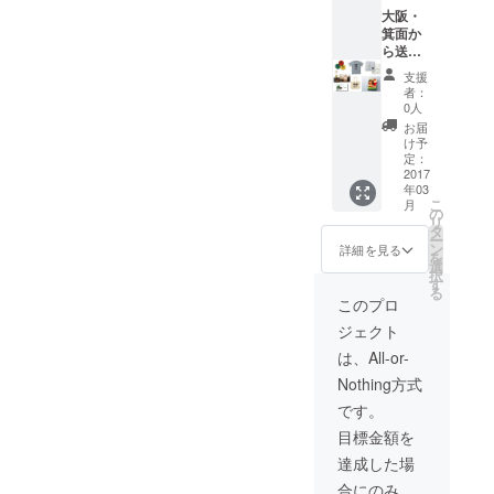
るよう
ズ】 大
ている
大阪・
に亀裂
阪・箕
商品の
箕面か
が入
面にあ
なかか
ら送ら
り、 加
る社会
ら、詰
せてい
工場は
支援
的居場
め合わ
ただき
使えな
者：
所「あ
せでお
ます。
い状態
0人
おぞ
送りし
費用、
で、豚
お届
ら」で
ます。
発送は
舎もな
け予
焙煎さ
【香心
熊本お
んとか
定：
れた
ポーク
うえん
2017
人力で
年03
コー
無添加
ネット
掃除等
こ
月
ヒー
ギフ
ワーク
をして
の
リ
豆。 地
ト】
（大
豚をそ
タ
ー
域の中
「香心
阪）が
だてて
ン
詳細を見る
を
で伝統
ポー
負担
いる状
選
択
的に作
ク」
し、 現
況で
す
る
られて
（http://
地での
す。 そ
このプロ
きたし
cohsin.j
費用と
んな中
ジェクト
おこぶ
p）は、
手間の
加工場
（昆布
熊本県
負担を
を借り
は、All-or-
を醤油
内で薬
減ら
てつく
Nothing方式
や酢で
を使わ
し、 ご
られて
炊い
ず、 安
支援い
いる無
です。
た、ご
全安心
ただい
添加製
目標金額を
はんの
な環境
た金額
品のギ
お供に
で豚を
すべて
フト
達成した場
もお酒
育て、
を子ど
セット
合にのみ、
のつま
出荷し
もたち