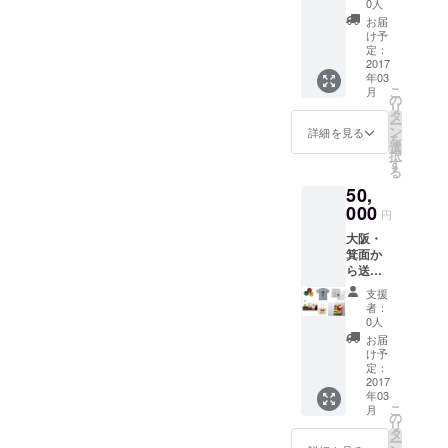
ある
0人
しする3月に採れ
トワー
として
様々な
顔、そして仮設住宅に住ま
たての新鮮なお
お届
ク加盟
焙煎さ
方が集
け予
野菜（有機野
団体の
れた
う方々の笑顔が絶えないよ
う作業
定：
菜、無農薬野
商品】
コー
所「た
2017
菜）を厳選して
う、熊本の中で困った状況
熊本や
ヒー豆
年03
んぽぽ
お送りします。
東北の
こ
です。
月
ハウ
の
にある人たちを支援してい
※写真は作成中！
物産
リ
※写真は
ス」
タ
品、箕
ー
イメー
（http://
る人たちを応援・支援する
ン
詳細を見る
面で使
を
ジで
www13.
選
えるカ
択
す。
活動を続けていきたいと考
plala.or.
す
フェ利
る
jp/tanpo
えています。 残り11日と
用チ
50,
po-
ケット
imacoc
000
なりました！ 今一度、SNS
円
などな
o/）で
ど。 な
大阪・
作られ
やご友人・お知り合いにも
にが届
箕面か
ている
くかは
このプロジェクトのことを
ら送ら
商品の
お楽し
せてい
なかか
支援
お伝えください！
み！ ※
ただき
ら、詰
者：
写真は
ます。
め合わ
0人
イメー
費用、
せでお
お届
ジで
発送は
送りし
け予
す。
熊本お
ます。
定：
うえん
2017
【香心
年03
ネット
ポーク
こ
月
ワーク
無添加
の
リ
（大
ギフ
タ
ー
阪）が