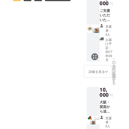
もらいたいなぁとおたすけ
000
円
が集まり次第ご報告したい
していただきました！
隊を中心に熊本内の団体が
ご支援
と思います。 熊本復興支援
http://www.tokyo-
いただ
企画をされています。箕面
いた金
おたすけ隊の原田巧さん曰
np.co.jp/article/national/list/2
額すべ
からも何人か現地入りし、
支援
て活動
く「今の熊本にはいつサン
01612/CK20161210020002
者：
費に使
みなさんにご支援いただい
0人
タさんが来てもいいで
57.html 今日は、熊本復興
わせて
お届
たお返しの缶バッジづくり
いただ
け予
しょ！！」ということで、
支援おたすけ隊の原田巧さ
きま
定：
を仮設のこどもたちととも
す。 大
2017
季節外れのサンタさんが今
んの生の声を動画でご紹介
年03
阪・箕
におこなう予定です。 さて
こ
月
面から
後も他の仮設住宅や、みな
したいと思います。先日、
の
リ
送らせ
先日、一つの電話が大阪に
タ
ー
し仮設のお宅にも現れる予
「こころをつなぐ よか隊
ていた
ン
詳細を見る
を
かかってきました。詳しく
だきま
選
定です。 ご支援いただいた
ネット」にて、原田さんが
択
す。 費
す
は書けませんが、子どもと
る
用、発
みなさんには、これからも
なぜこのサンタプロジェク
10,
送は熊
ともに暮らされている中
本おう
000
熊本のこどもたちの状況に
トを実施したいのかを語る
円
えん
で、今回の熊本地震でとて
ついて、お知らせできれば
会が開かれたときの様子で
大阪・
ネット
も困った状況になったもの
箕面か
ワーク
と思います。今後とも関心
す。 ※「こころをつなぐ
ら送ら
（大
の、いままでどこの支援に
せてい
阪）が
を寄せていただければ幸い
よか隊ネット」…熊本地震
支援
ただき
負担
者：
もつながっておられなかっ
ます。
し、 現
です。 そして、被災地に想
発災後、元々熊本の中で困
0人