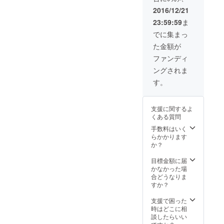
をお送
みにも
ていま
のプレ
りしま
2016/12/21
なるお
す。 加
ゼン
す。 ※
23:59:59
ま
いしい
工品も
ト、現
写真は
も
無添加
地での
イメー
でに集まっ
の）。
のこだ
活動費
ジで
た金額が
暮らし
わり。
に使用
す。
づくり
今回の
いたし
ファンディ
ネット
地震で
ます。
ングされま
ワーク
豚舎や
【暮ら
北芝15
加工場
しづく
す。
周年記
の地盤
りネッ
念に作
を横切
トワー
られたT
るよう
ク北芝
支援に関するよ
シャツ
に亀裂
グッ
くある質問
とトー
が入
ズ】 大
トバッ
り、加
阪・箕
手数料はいく
グ。 ※
工場は
面にあ
らかかります
写真は
使えな
る社会
か？
イメー
い状態
的居場
ジで
で、豚
所「あ
目標金額に届
す。
舎もな
おぞ
かなかった場
んとか
ら」で
合どうなりま
人力で
焙煎さ
すか？
掃除等
れた
をして
コー
支援で困った
豚をそ
ヒー
時はどこに相
だてて
豆。 地
談したらいい
いる状
域の中