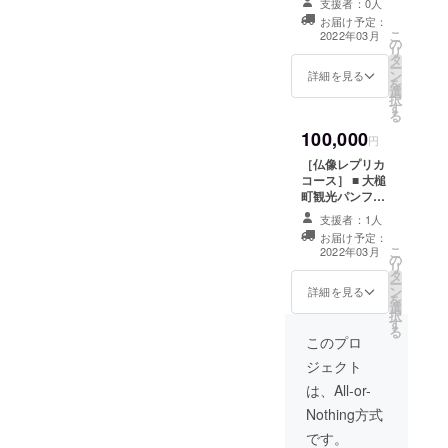
支援者：0人
カード ■ 修復報
券（3000円） ※
お届け予定：
告書 ■ 支援者様
三陸屋台村おお
こ
2022年03月
の
のお名前を和紙
つち〇〇横丁
リ
タ
に書いて仏像内
（岩手県上閉伊
ー
ン
に納入 ※支援
詳細を見る
郡大槌町本町1番
を
選
時、必ず備考欄
13号）内の「お
択
す
にご希望のお名
かめ食堂」と
る
前をご記入くだ
「ばぁばキッチ
100,000
さい。 基本的
円
ン」で使用可
には「〇〇県 姓
能。 有効期
［仏像レプリカ
名」という格好
限：2022年4月1
コース］ ■ 大槌
となります。 ■
日〜2022年9月
町観光パンフ
仏像オリジナル
30日
レット ■ 仏像ポ
手ぬぐい ■ 書籍
支援者：1人
ストカード ■ 修
『前川善兵衛ゆ
お届け予定：
復報告書 ■ 支援
こ
かりの三神社』
2022年03月
の
者様のお名前を
リ
■ 大槌磯ラーメ
タ
和紙に書いて仏
ー
ン ■ 食事券
ン
像内に納入 ※支
詳細を見る
を
（3000円） ※三
選
援時、必ず備考
択
陸屋台村おおつ
す
欄にご希望のお
る
ち〇〇横丁（岩
名前をご記入く
このプロ
手県上閉伊郡大
ださい。 基本
槌町本町1番13
ジェクト
的には「〇〇県
号）内の「おか
姓名」という格
は、All-or-
め食堂」と
好となります。
「ばぁばキッチ
Nothing方式
■ 仏像オリジナ
ン」で使用可
ル手ぬぐい ■ 仏
です。
能。 有効期