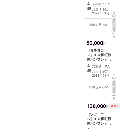
てるようになります。
フレット ■ 仏像
ル手ぬぐい ■ 大
た。その結果として、形が
支援者：1人
ポストカード ■
槌磯ラーメン
お届け予定：
修復報告書 ■ 支
不明瞭になり、もったりし
こ
2022年03月
の
援者様のお名前
リ
た印象となっていました。
タ
を和紙に書いて
ー
ン
仏像内に納入 ※
詳細を見る
を
後補彩色除去作業前そうし
選
支援時、必ず備
択
す
考欄にご希望の
た後世の絵具層を剥がす
る
お名前をご記入
50,000
ください。 基
と、彫刻されている部分が
円
本的には「〇〇
［食事券コー
ちゃんと出てきました。耳
県 姓名」という
ス］ ■ 大槌町観
格好となりま
光パンフレット
周辺の後補彩色除去作業後
す。 ■ 仏像オリ
■ 仏像ポスト
ジナル手ぬぐい
支援者：0人
こうした作業によって、制
カード ■ 修復報
■ 書籍『前川善
お届け予定：
告書 ■ 支援者様
こ
兵衛ゆかりの三
2022年03月
作当初に近い姿となり、全
の
のお名前を和紙
リ
神社』 ■ 大槌磯
タ
に書いて仏像内
体の印象もだいぶ変わりま
ー
ラーメン
ン
に納入 ※支援
詳細を見る
を
選
時、必ず備考欄
す。
択
す
にご希望のお名
る
前をご記入くだ
100,000
さい。 基本的
円
残り8
には「〇〇県 姓
［ツアーコー
名」という格好
ス］ ■ 大槌町観
となります。 ■
光パンフレット
仏像オリジナル
■ 仏像ポスト
手ぬぐい ■ 食事