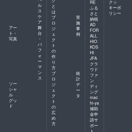
グ
クッ
RE
ル
と
キーポ
ふる
ス
は
リシー
さと
ケ
プ
実
納税
ア
ロ
施
AD
アー
舞
ジ
事
FOR
ト・
台
ェ
例
ALL
写真
・
ク
HIO
パ
ト
KOS
フ
の
HI
ォ
作
JFA
ー
り
クラ
マ
方
ウド
ン
プ
統
ファ
ス
ロ
計
ン
ソー
ジ
デ
ディ
シャ
ェ
ー
ング
ル
ク
タ
mac
グッ
ト
hi-ya
ド
の
補助
広
金申
め
請サ
方
ポー
ト