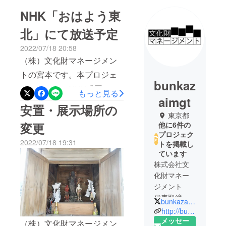
NHK「おはよう東
北」にて放送予定
2022/07/18 20:58
（株）文化財マネージメン
トの宮本です。本プロジェ
bunkaz
クトについてNHK盛岡から
もっと見る
aimgt
取材を受けまして、ニュー
安置・展示場所の
東京都
ス番組内で取り上げられる
変更
他に6件の
ことになりました。本プロ
プロジェク
2022/07/18 19:31
トを掲載し
ジェクトを含めて、文化財
ています
修復のクラウドファンディ
株式会社文
ングがテーマです。明朝の
化財マネー
ジメント
放送予定です。東北6県のみ
代表取締役
の放送になりますが、ぜひ
bunkazai_mgt
は宮本晶
http://bunkazai-mgt.jp/
ご覧くださいませ。日時：7
朗。
メッセー
（株）文化財マネージメン