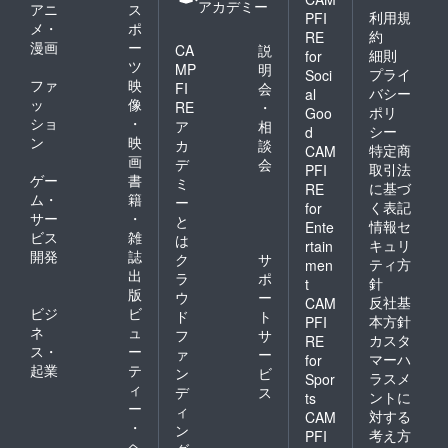
アカデミー
アニ
ス
利用規
PFI
メ・
ポ
約
RE
漫画
ー
CA
説
細則
for
ツ
MP
明
プライ
Soci
ファ
映
FI
会
バシー
al
ッ
像
RE
・
ポリ
Goo
ショ
・
ア
相
シー
d
ン
映
カ
談
特定商
CAM
画
デ
会
取引法
PFI
ゲー
書
ミ
に基づ
RE
ム・
籍
ー
く表記
for
サー
・
と
情報セ
Ente
ビス
雑
は
キュリ
rtain
開発
誌
ク
サ
ティ方
men
出
ラ
ポ
針
t
版
ウ
ー
反社基
CAM
ビジ
ビ
ド
ト
本方針
PFI
ネ
ュ
フ
サ
カスタ
RE
ス・
ー
ァ
ー
マーハ
for
起業
テ
ン
ビ
ラスメ
Spor
ィ
デ
ス
ントに
ts
ー
ィ
対する
CAM
・
ン
考え方
PFI
ヘ