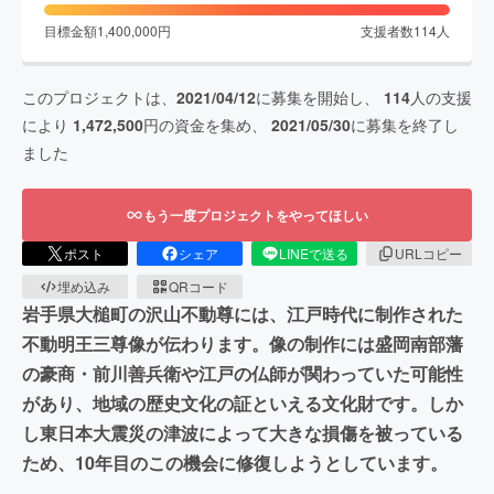
目標金額
1,400,000
円
支援者数
114
人
このプロジェクトは、
2021/04/12
に募集を開始し、
114
人の支援
により
1,472,500
円の資金を集め、
2021/05/30
に募集を終了し
ました
もう一度プロジェクトをやってほしい
ポスト
シェア
LINEで送る
URLコピー
埋め込み
QRコード
岩手県大槌町の沢山不動尊には、江戸時代に制作された
不動明王三尊像が伝わります。像の制作には盛岡南部藩
の豪商・前川善兵衛や江戸の仏師が関わっていた可能性
があり、地域の歴史文化の証といえる文化財です。しか
し東日本大震災の津波によって大きな損傷を被っている
ため、10年目のこの機会に修復しようとしています。