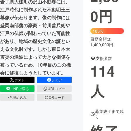
岩手県大槌町の沢山不動尊には、
0
円
江戸時代に制作された不動明王三
まちづくり・地域活性化
尊像が伝わります。像の制作には
盛岡南部藩の豪商・前川善兵衛や
CAMPFIRE for Social Good
CAMPFIRE Creation
105%
江戸の仏師が関わっていた可能性
CAMPFIREふるさと納税
machi-ya
コミュニティ
目標金額は
があり、地域の歴史文化の証とい
1,400,000円
える文化財です。しかし東日本大
震災の津波によって大きな損傷を
支援者数
114
被っているため、10年目のこの機
会に修復しようとしています。
ポスト
シェア
人
LINEで送る
URLコピー
埋め込み
QRコード
募集終了まで残
り