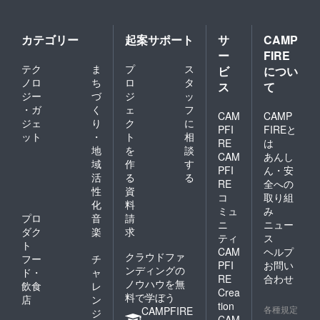
カテゴリー
起案サポート
サ
CAMP
ー
FIRE
テク
ま
プ
ス
ビ
につい
ノロ
ち
ロ
タ
ス
て
ジー
づ
ジ
ッ
・ガ
く
ェ
フ
CAM
CAMP
ジェ
り
ク
に
PFI
FIREと
ット
・
ト
相
RE
は
地
を
談
CAM
あんし
域
作
す
PFI
ん・安
活
る
る
RE
全への
性
資
コ
取り組
化
料
ミュ
み
プロ
音
請
ニ
ニュー
ダク
楽
求
ティ
ス
ト
CAM
ヘルプ
クラウドファ
フー
チ
PFI
お問い
ンディングの
ド・
ャ
RE
合わせ
ノウハウを無
飲食
レ
Crea
料で学ぼう
店
ン
tion
各種規定
CAMPFIRE
ジ
CAM