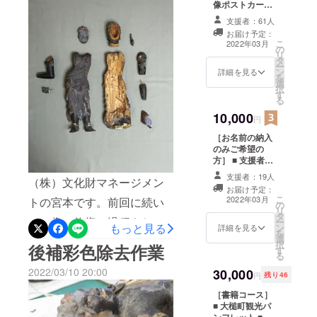
きました。安置場所に設置
た、地域で
像ポストカード
す。所有者に返却された不
■ 修復報告書 ■
管理してき
するに先立って、不動明王
支援者：61人
支援者様のお名
ている文化
お届け予定：
動三尊像は、以前に安置さ
前を和紙に書い
三尊像の開眼供養がおこな
こ
2022年03月
財。こうし
の
て仏像内に納入
れていた澤山地区の小さな
リ
われました。開眼供養は大
タ
※支援時、必ず備
た地域文化
ー
ン
考欄にご希望の
詳細を見る
お堂（洞の不動尊）に戻さ
を
財を後世に
念寺様のご厚意で同寺にて
選
お名前をご記入
択
伝えていく
れています。
す
ください。 基
おこなっていただき、関係
る
本的には「〇〇
ために様々
10,000
県 姓名」という
者が参列しました。開眼さ
円
な活動をし
格好となりま
［お名前の納入
れた後に須弥壇から下し
す。 ■ 仏像オリ
ています。
のみご希望の
ジナル手ぬぐい
て、参列者に近くで見てい
方］ ■ 支援者様
のお名前を和紙
支援者：19人
ただき、岩手県立博物館・
（株）文化財マネージメン
に書いて仏像内
お届け予定：
に納入 ※支援
元学芸員で三日月神社文化
こ
2022年03月
トの宮本です。前回に続い
の
時、必ず備考欄
リ
タ
にご希望のお名
財調査員である佐々木勝宏
て、像の修復の過程をお知
ー
もっと見る
ン
前をご記入くだ
詳細を見る
を
さんからは、像の歴史や修
選
さい。 基本的
らせします。不動明王像の
択
後補彩色除去作業
す
には「〇〇県 姓
る
復内容についてのご説明が
体幹部は2つの木材が接合し
名」という格好
2022/03/10 20:00
30,000
となります。
円
残り46
ありました。修復前は、左
てあります。後世の絵具層
［書籍コース］
手先や剣が失われていまし
を除去したことでその接合
■ 大槌町観光パ
ンフレット ■ 仏