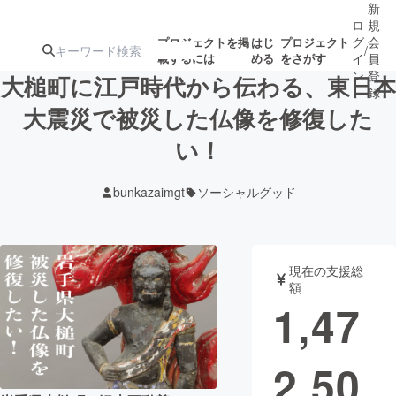
新
ロ
規
グ
会
プロジェクトを掲
はじ
プロジェクト
/
載するには
める
をさがす
イ
員
ン
登
大槌町に江戸時代から伝わる、東日本
録
大震災で被災した仏像を修復した
い！
人気のプロ
注目のリ
注目の新着プロ
募集終了が近いプ
もうすぐ公開
ジェクト
ターン
ジェクト
ロジェクト
されます
bunkazaimgt
ソーシャルグッド
アート・写真
音楽
現在の支援総
テクノロジー・ガジェット
ゲーム・サ
額
1,47
映像・映画
書籍・雑誌
2,50
ビジネス・起業
チャレンジ