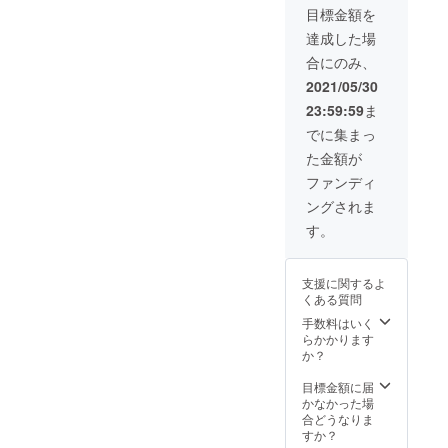
像3Dレプリカ
限：2022年4月1
目標金額を
日〜2022年9月
達成した場
30日 ■ 大槌町文
化財ツアー
合にのみ、
2021/05/30
23:59:59
ま
でに集まっ
た金額が
ファンディ
ングされま
す。
支援に関するよ
くある質問
手数料はいく
らかかります
か？
目標金額に届
かなかった場
合どうなりま
すか？