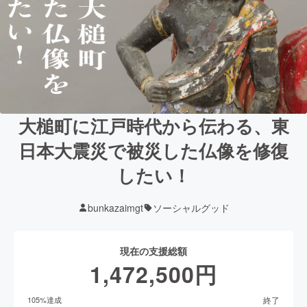
大槌町に江戸時代から伝わる、東
日本大震災で被災した仏像を修復
したい！
bunkazaimgt
ソーシャルグッド
現在の支援総額
1,472,500
円
終了
105
%達成