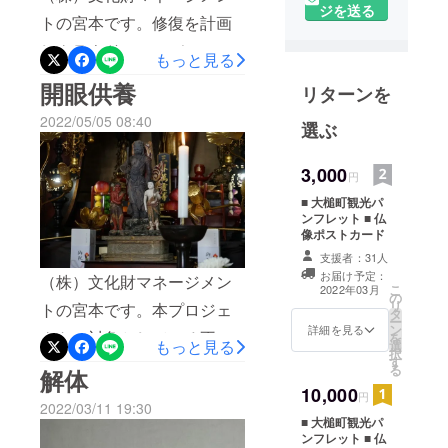
月19日（火）7:45～8:00番
仏像をはじ
ジを送る
トの宮本です。修復を計画
めとした地
組：NHK「おはよう東北」
しクラウドファンディング
域文化財の
もっと見る
内リポート（東北６県のみ
修復や保
のご協力をお願いした際に
開眼供養
放送）
リターンを
護、文化財
は、不動三尊は修復完成後
を活用した
2022/05/05 08:40
選ぶ
に三陸御社地天満宮に安
地域振興を
置・展示し、皆様に公開の
おこなって
3,000
円
います。地
予定でした。しかし、修復
■ 大槌町観光パ
域文化財を
完成近くに所有者から返却
ンフレット ■ 仏
修復するた
像ポストカード
の要請があり、所有者の意
めのクラウ
支援者：31人
ドファン
向に添うことになりまし
お届け予定：
（株）文化財マネージメン
こ
2022年03月
ディングの
の
た。天満宮での展示公開が
リ
トの宮本です。本プロジェ
タ
支援にも取
ー
できなくなり、誠に申し訳
ン
詳細を見る
クトで対象としている不動
を
り組んでい
もっと見る
選
択
なく存じますが、天満宮で
ます。
す
明王三尊像の修復が完成し
る
解体
地域文化財
はレプリカ（現在、制作
10,000
まして、昨日5月4日、約1年
円
とは、地域
2022/03/11 19:30
中）での修復公開になりま
ぶりに大槌町に像が帰って
■ 大槌町観光パ
に根付い
ンフレット ■ 仏
すことをお詫び申し上げま