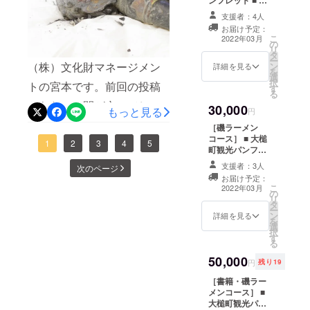
た。これを補うまではしな
箇所が露出したので、そこ
像ポストカード
支援者：4人
い予定でしたが、調達金額
に沿って解体します。体幹
■ 修復報告書 ■
お届け予定：
支援者様のお名
こ
が予定を超えて得られたこ
2022年03月
部を解体している残念なが
の
前を和紙に書い
リ
タ
て仏像内に納入
と、剣の刀身（上の部分）
ー
ら墨書や納入品はありませ
（株）文化財マネージメン
ン
※支援時、必ず備
詳細を見る
を
選
が新たに発見されたことな
考欄にご希望の
んでした。外からはわから
択
トの宮本です。前回の投稿
す
お名前をご記入
る
どから、左手先と剣の柄
ない、像の内部の荒々しい
ください。 基
からだいぶ間が空いてしま
30,000
もっと見る
本的には「〇〇
円
（下の部分）を新たに制作
ノミ跡が見えます。解体さ
県 姓名」という
いましたが、像の修復の過
［磯ラーメン
格好となりま
して補いました。修復さ
れた体幹部の内側その後に
コース］ ■ 大槌
程をお知らせします。現在
1
2
3
4
5
す。 ■ 仏像オリ
町観光パンフ
れ、また開眼されたことに
ジナル手ぬぐい
頭部も解体し、全体が一旦
レット ■ 仏像ポ
は修復工程の最終盤であり
■ 書籍『前川善
支援者：3人
次のページ
ストカード ■ 修
より、像はかつての力を取
バラバラになりました。全
兵衛ゆかりの三
お届け予定：
ますので、少し前の作業に
復報告書 ■ 支援
こ
神社』
2022年03月
の
り戻したように感じまし
者様のお名前を
体を解体した様子ちょっと
リ
なりますが、後補彩色除去
タ
和紙に書いて仏
ー
た。この後に安置場所に輸
ン
痛々しい姿ですが、この後
像内に納入 ※支
詳細を見る
についてです。不動明王像
を
選
援時、必ず備考
択
送して設置作業をおこない
にちゃんと組み上げていき
す
欄にご希望のお
は、制作時に彫刻された谷
る
名前をご記入く
ましたが、それはまだ次回
ます。一旦解体することで
50,000
間が、過去の修理時に絵具
ださい。 基本
円
残り19
お知らせします。
的には「〇〇県
きちんと接着することがで
が厚く塗られたことによっ
［書籍・磯ラー
姓名」という格
メンコース］ ■
き、強度が出て安定して立
好となります。
て埋まってしまっていまし
大槌町観光パン
■ 仏像オリジナ