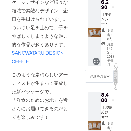
6,2
に合う
ケージデザインなど様々な
フレッ
味期限
ため）
お米
90
ト付
はござ
円
領域で素敵なデザイン・企
お米2合
き。 ギ
いませ
【牛タ
300g
フト
ん。 お
画を手掛けられています。
ンシ
お茶碗
ボック
いしく
チュー×
約4杯
スに入
お召し
ついつい足を止めて、手を
洋食に
分 …
れてお
上がり
支援
合うお
３袋(国
送りし
いただ
者：
伸ばしてしまうような魅力
米 ギ
内販売
ます。
0人
ける期
フト
向け
的な作品が多くあります。
お米の
間とし
お届
ボック
NEWデ
保存方
け予
て、 精
ス付
SANOWATARU DESIGN
ザイン)
定：
法 冷
米年月
き】 監
2023
配送料
暗所 お
日より
OFFICE
年08
修レト
込み お
米はお
75日以
こ
月
ルト
米のお
の
野菜と
内をお
リ
「牛タ
いしい
タ
同じ生
すすめ
このような素晴らしいアー
ー
ンシ
炊き方
ン
鮮食品
詳細を見る
してお
を
チュー
が書い
選
のた
りま
ティストが集まって完成し
択
」…３
たパン
す
め、 明
す。
る
個 洋食
フレッ
確な賞
た新パッケージで、
（真空
8,4
に合う
ト付
味期限
パック
お米
80
「洋食のためのお米」を皆
き。 ギ
はござ
商品の
円
お米2合
フト
いませ
ため）
【お裾
さんにお届けできるのがと
300g
ボック
ん。 お
分け
お茶碗
スに入
いしく
ても楽しみです！
セッ
約4杯
れてお
お召し
ト お
分 …
送りし
上がり
支援
米12
３袋(国
ます。
いただ
者：
個】 洋