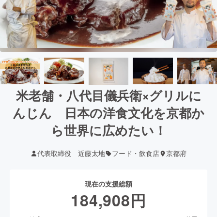
米老舗・八代目儀兵衛×グリルに
んじん 日本の洋食文化を京都か
ら世界に広めたい！
代表取締役 近藤太地
フード・飲食店
京都府
現在の支援総額
184,908
円