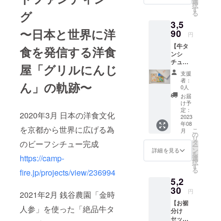
同じ生
選
す。
択
」…1個
鮮食品
す
（真空
グ
る
洋食に
のた
パック
3,5
合うお
め、 明
商品の
〜日本と世界に洋
米 お
90
確な賞
ため）
円
米2合
味期限
【牛タ
300g
食を発信する洋食
はござ
ンシ
お茶碗
いませ
チュー×
約4杯
ん。 お
屋「グリルにんじ
洋食に
分 …1
いしく
支援
合うお
袋 配送
お召し
者：
ん」の軌跡〜
米 ギ
料込み
上がり
0人
フト
お米の
いただ
お届
ボック
おいし
ける期
け予
ス付
い炊き
定：
間とし
2020年3月 日本の洋食文化
き】 監
2023
方が書
て、 精
年08
修レト
いたパ
米年月
を京都から世界に広げる為
こ
月
ルト
ンフ
の
日より
リ
「牛タ
レット
タ
のビーフシチュー完成
75日以
ー
ンシ
付き。
ン
内をお
詳細を見る
を
チュー
https://camp-
ギフト
選
すすめ
択
」…1個
ボック
す
してお
る
fire.jp/projects/view/236994
洋食に
スに入
りま
5,2
合うお
れてお
す。
米 お
30
送りし
（真空
円
2021年2月 銭谷農園「金時
米2合
ます。
パック
【お裾
300g
お米の
商品の
人参」を使った「絶品牛タ
分け
お茶碗
保存方
ため）
セッ
約4杯
法 冷