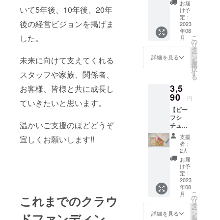
き】 お
存方
日より
お届
いて5年後、10年後、20年
米2合
法 冷
75日以
け予
300g
暗所 お
定：
内をお
後の経営ビジョンを掲げま
お茶碗
2023
米はお
すすめ
年08
約4杯
野菜と
してお
した。
こ
月
分 …
同じ生
の
りま
リ
２袋 配
鮮食品
タ
す。
ー
送料込
のた
ン
（真空
詳細を見る
未来に向けて支えてくれる
を
み ギフ
め、 明
選
パック
択
トボッ
確な賞
す
スタッフや家族、関係者、
商品の
る
クスに
味期限
ため）
3,5
入れて
お客様、皆様と共に成長し
はござ
お送り
90
いませ
円
ていきたいと思います。
しま
ん。 お
【ビー
す。 お
いしく
フシ
米のお
お召し
温かいご支援のほどどうぞ
チュー×
いしい
上がり
洋食に
炊き方
いただ
支援
宜しくお願いします!!
合うお
が書い
ける期
者：
米 ギ
たパン
間とし
2人
フト
フレッ
て、 精
お届
ボック
ト付き
米年月
け予
ス付
です。
定：
日より
き】 監
2023
保存方
75日以
年08
修レト
法 冷
内をお
こ
月
ルト
これまでのクラウ
暗所 お
の
すすめ
リ
「ビー
米はお
タ
してお
ー
フシ
野菜と
ン
りま
詳細を見る
ドファンディン
を
チュー