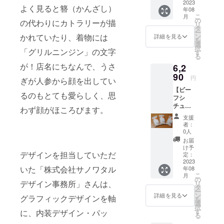
き】 監
2023
ザイン)
野菜と
内をお
よく見ると簪（かんざし）
年08
修レト
配送料
同じ生
すすめ
こ
月
ルト
込み お
の
鮮食品
の代わりにカトラリーが描
してお
リ
「牛タ
米のお
タ
のた
りま
ー
ンシ
いしい
かれていたり、着物には
ン
め、 明
詳細を見る
す。
を
チュー
炊き方
選
確な賞
（真空
択
「グリルニンジン」の文字
」…３
が書い
す
味期限
パック
る
個 洋食
たパン
はござ
商品の
が！店名にちなんで、うさ
6,2
に合う
フレッ
いませ
ため）
お米
90
ト付
ん。 お
円
ぎが人参から顔を出してい
お米2合
き。 ギ
いしく
【ビー
300g
フト
お召し
るのもとても愛らしく、思
フシ
お茶碗
ボック
上がり
チュー×
約4杯
スに入
わず顔がほころびます。
いただ
洋食に
分 …
れてお
ける期
支援
合うお
３袋(訪
送りし
間とし
者：
米 ギ
日外国
ます。
0人
て、 精
フト
人観光
お米の
米年月
お届
ボック
客向け
保存方
け予
日より
デザインを担当していただ
ス付
NEWデ
定：
法 冷
75日以
き】 監
2023
ザイン)
暗所 お
内をお
いた「株式会社サノワタル
年08
修レト
配送料
米はお
すすめ
こ
月
ルト
込み お
の
野菜と
してお
デザイン事務所」さんは、
リ
「ビー
米のお
タ
同じ生
りま
ー
フシ
いしい
ン
鮮食品
詳細を見る
す。
グラフィックデザインを軸
を
チュー
炊き方
選
のた
（真空
択
」…３
が書い
す
に、内装デザイン・パッ
め、 明
パック
る
個 洋食
たパン
確な賞
商品の