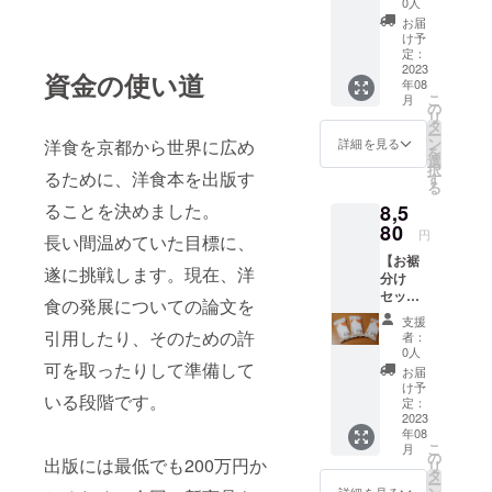
内販売
お米の
0人
ける期
食に合
向け
保存方
間とし
お届
うお
NEWデ
法 冷
け予
て、 精
米…12
ザイン)
定：
暗所 お
米年月
個(訪日
2023
配送料
米はお
資金の使い道
日より
年08
外国人
込み お
野菜と
75日以
こ
月
観光客
米のお
の
同じ生
内をお
リ
向け
いしい
タ
鮮食品
すすめ
ー
NEWデ
炊き方
ン
洋食を京都から世界に広め
のた
詳細を見る
してお
を
ザイン)
が書い
選
め、 明
りま
択
お米の
るために、洋食本を出版す
たパン
す
確な賞
す。
る
おいし
フレッ
味期限
（真空
ることを決めました。
8,5
い炊き
ト付
はござ
パック
方が書
80
き。 ギ
いませ
商品の
円
長い間温めていた目標に、
いたパ
フト
ん。 お
ため）
【お裾
ンフ
ボック
いしく
遂に挑戦します。現在、洋
分け
レット
スに入
お召し
セッ
と 当店
れてお
上がり
食の発展についての論文を
ト お
パンフ
送りし
いただ
支援
米12
レット
引用したり、そのための許
ます。
ける期
者：
個】 洋
とオリ
お米の
0人
間とし
食に合
可を取ったりして準備して
ジナル
保存方
て、 精
お届
うお
レジ袋
法 冷
け予
米年月
いる段階です。
米…12
12枚付
定：
暗所 お
日より
個(国内
2023
きで
米はお
75日以
年08
販売向
す。 配
野菜と
内をお
こ
月
けNEW
送料込
の
同じ生
すすめ
出版には最低でも200万円か
リ
デザイ
み お米
タ
鮮食品
してお
ー
ン) お米
の保存