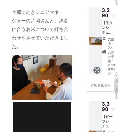
法 冷
す
て、 精
る
洋食に
暗所 お
米年月
3,2
合うお
米はお
日より
本部に赴きシニアマネー
米 お
90
野菜と
75日以
円
米2合
同じ生
ジャーの片岡さんと、洋食
内をお
【牛タ
300g
鮮食品
すすめ
ンシ
お茶碗
に合うお米について打ち合
のた
してお
チュー×
約4杯
め、 明
りま
わせをさせていただきまし
洋食に
分 …1
確な賞
す。
支援
合うお
袋(訪日
味期限
（真空
者：
た。
米 ギ
外国人
はござ
0人
パック
フト
観光客
いませ
商品の
お届
ボック
向け
ん。 お
け予
ため）
ス付
NEWデ
定：
いしく
き】 監
2023
ザイン)
お召し
年08
修レト
配送料
上がり
こ
月
ルト
込み お
の
いただ
リ
「牛タ
米のお
タ
ける期
ー
ンシ
いしい
ン
間とし
詳細を見る
を
チュー
炊き方
選
て、 精
択
」…1個
が書い
す
米年月
る
洋食に
たパン
日より
3,3
合うお
フレッ
75日以
米 お
90
ト付
内をお
円
米2合
き。 ギ
すすめ
【ビー
300g
フト
してお
フシ
お茶碗
ボック
りま
チュー×
約4杯
スに入
す。
洋食に
分 …1
れてお