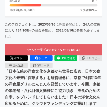
終了
36
%達成
目標金額
500,000
円
支援者数
24
人
このプロジェクトは、
2023/06/16
に募集を開始し、
24
人の支援
により
184,908
円の資金を集め、
2023/08/16
に募集を終了しま
した
もう一度プロジェクトをやってほしい
ポスト
シェア
LINEで送る
URLコピー
埋め込み
QRコード
「日本伝統の洋食文化を京都から世界に広め、日本の食
文化の未来に貢献する」を経営理念に、京都で創業43年
の洋食屋グリルにんじんを経営しています。今回、京都
の米老舗・八代目儀兵衛様にご協力頂き「洋食のための
白米」をブレンドしてもらいました！日本の洋食文化を
広めるために、クラウドファンディングに挑戦します