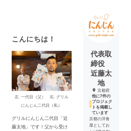
こんにちは！
代表取
締役
近藤太
地
京都府
他に7件の
左. 一代目（父） 右. グリル
プロジェク
にんじん二代目（私）
トを掲載し
ています
グリルにんじん二代目「近
京都の洋食
屋としてお
藤太地」です！父から受け