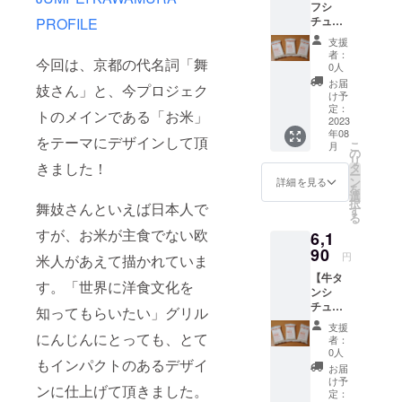
フシ
お茶碗
れてお
味期限
チュー×
PROFILE
約4杯
送りし
はござ
洋食に
分 …
ます。
いませ
支援
合うお
２袋(国
お米の
ん。 お
者：
今回は、京都の代名詞「舞
米 ギ
内販売
保存方
0人
いしく
フト
用NEW
法 冷
お召し
お届
妓さん」と、今プロジェク
ボック
デザイ
暗所 お
け予
上がり
ス付
ン) 配送
定：
米はお
いただ
トのメインである「お米」
き】 監
2023
料込み
野菜と
ける期
年08
修レト
お米の
同じ生
をテーマにデザインして頂
間とし
こ
月
ルト
おいし
の
鮮食品
て、 精
リ
「ビー
きました！
い炊き
タ
のた
米年月
ー
フシ
方が書
ン
め、 明
詳細を見る
日より
を
チュー
いたパ
選
確な賞
75日以
択
舞妓さんといえば日本人で
」…３
ンフ
す
味期限
内をお
る
個 洋食
レット
はござ
すすめ
すが、お米が主食でない欧
6,1
に合う
付き。
いませ
してお
お米
90
ギフト
ん。 お
りま
円
米人があえて描かれていま
お米2合
ボック
いしく
す。
【牛タ
300g
スに入
お召し
す。「世界に洋食文化を
（真空
ンシ
お茶碗
れてお
上がり
パック
チュー×
約4杯
送りし
知ってもらいたい」グリル
いただ
商品の
洋食に
分 …
ます。
ける期
ため）
支援
合うお
にんじんにとっても、とて
３袋(訪
お米の
間とし
者：
米 ギ
日外国
保存方
0人
て、 精
もインパクトのあるデザイ
フト
人観光
法 冷
米年月
お届
ボック
客向け
暗所 お
け予
日より
ンに仕上げて頂きました。
ス付
NEWデ
定：
米はお
75日以