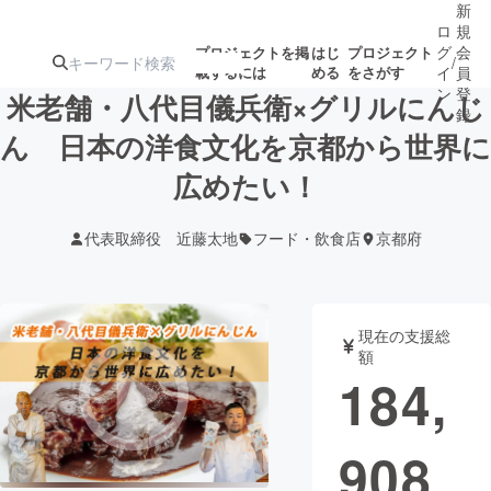
新
ロ
規
グ
会
プロジェクトを掲
はじ
プロジェクト
/
載するには
める
をさがす
イ
員
ン
登
米老舗・八代目儀兵衛×グリルにんじ
録
ん 日本の洋食文化を京都から世界に
広めたい！
人気のプロ
注目のリ
注目の新着プロ
募集終了が近いプ
もうすぐ公開
ジェクト
ターン
ジェクト
ロジェクト
されます
代表取締役 近藤太地
フード・飲食店
京都府
アート・写真
音楽
現在の支援総
テクノロジー・ガジェット
ゲーム・サ
額
184,
映像・映画
書籍・雑誌
908
ビジネス・起業
チャレンジ