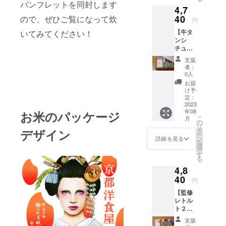
個 洋食
ン) 配送
間とし
パンフレットを同封します
4,7
に合う
料込み
て、 精
お米
40
お米の
ので、ぜひご覧になって炊
米年月
円
お米2合
おいし
日より
【牛タ
いてみてください！
300g
い炊き
75日以
ンシ
お茶碗
方が書
内をお
チュー×
約4杯
いたパ
すすめ
洋食に
分 …2
ンフ
してお
支援
合うお
袋(訪日
レット
りま
者：
米 ギ
外国人
付き。
0人
す。
フト
観光客
ギフト
（真空
お届
ボック
向け
ボック
け予
パック
ス付
NEWデ
定：
スに入
商品の
き】 監
2023
ザイン)
れてお
ため）
年08
修レト
お米のパッケージ
配送料
送りし
こ
月
ルト
込み お
の
ます。
リ
「牛タ
米のお
タ
お米の
デザイン
ー
ンシ
いしい
ン
保存方
詳細を見る
を
チュー
炊き方
選
法 冷
択
」…２
が書い
す
暗所 お
る
個 洋食
たパン
米はお
4,8
に合う
フレッ
野菜と
お米
40
ト付
同じ生
円
お米2合
き。 ギ
鮮食品
【監修
300g
フト
のた
レトル
お茶碗
ボック
め、 明
ト２種×
約4杯
スに入
確な賞
洋食に
分 …
れてお
味期限
支援
合うお
２袋(訪