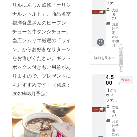
ファン
限：
リルにんじん監修「オリジ
はござ
（真空
ディン
2024年
いませ
パック
支援
グ限定
ナルレトルト」、商品名京
3月末ま
ん。 お
商品の
者：
お食事
で
いしく
7人
ため）
都洋食屋さんのビーフシ
券
お召し
お届
10,000
上がり
け予
チューと牛タンシチュー、
円分】
定：
いただ
1,000円
2023
ける期
当店ソムリエ厳選の「ワイ
年08
の食事
間とし
こ
月
券を10
の
て、 精
ン」からお好きなリターン
リ
枚郵送
タ
米年月
ー
いたし
をお選びください。ギフト
ン
日より
詳細を見る
を
ます。
選
75日以
択
ボックス付きもご用意があ
・テイ
す
内をお
る
クアウ
すすめ
りますので、プレゼントに
4,5
ト、ド
してお
残り38
リンク
00
りま
円
もおすすめです！（発送：
でも使
す。
【クラ
用可能
（真空
2023年8月予定）
ウド
※利用期
パック
ファン
限：
商品の
ディン
2024年
ため）
支援
グ限定
3月末ま
者：
お食事
で ※お
2人
券
つりは
お届
5,000円
でませ
け予
分】
ん
定：
1,000円
2023