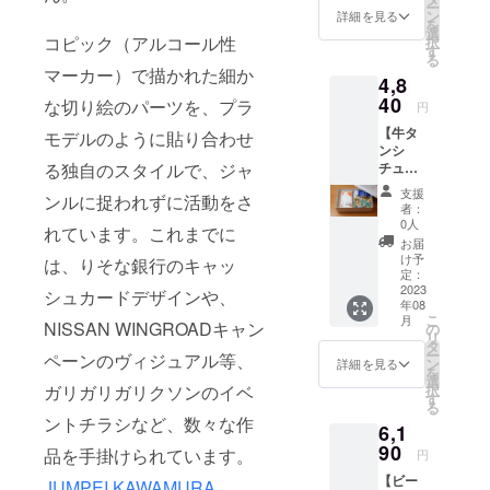
すすめ
ー
フシ
デザイ
ン
鮮食品
詳細を見る
してお
を
チュー
ン) 配送
選
のた
りま
コピック（アルコール性
択
」…２
料込み
す
め、 明
す。
る
個 洋食
お米の
確な賞
（真空
マーカー）で描かれた細か
4,8
に合う
おいし
味期限
パック
お米
40
い炊き
な切り絵のパーツを、プラ
はござ
商品の
円
お米2合
方が書
いませ
ため）
【牛タ
300g
モデルのように貼り合わせ
いたパ
ん。 お
ンシ
お茶碗
ンフ
いしく
る独自のスタイルで、ジャ
チュー×
約4杯
レット
お召し
洋食に
分 …2
付き。
上がり
支援
ンルに捉われずに活動をさ
合うお
袋(国内
ギフト
いただ
者：
米 ギ
販売用
ボック
0人
ける期
れています。これまでに
フト
NEWデ
スに入
間とし
お届
ボック
ザイン)
れてお
け予
て、 精
は、りそな銀行のキャッ
ス付
配送料
定：
送りし
米年月
き】 監
2023
込み お
シュカードデザインや、
ます。
日より
年08
修レト
米のお
お米の
75日以
こ
月
ルト
NISSAN WINGROADキャン
いしい
の
保存方
内をお
リ
「牛タ
炊き方
タ
法 冷
すすめ
ー
ペーンのヴィジュアル等、
ンシ
が書い
ン
暗所 お
詳細を見る
してお
を
チュー
たパン
選
米はお
りま
ガリガリガリクソンのイベ
択
」…２
フレッ
す
野菜と
す。
る
個 洋食
ト付
同じ生
（真空
ントチラシなど、数々な作
6,1
に合う
き。 ギ
鮮食品
パック
お米
90
フト
のた
品を手掛けられています。
商品の
円
お米2合
ボック
め、 明
ため）
【ビー
300g
JUMPEI KAWAMURA
スに入
確な賞