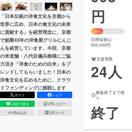
円
まちづくり・地域活性化
「日本伝統の洋食文化を京都から
世界に広め、日本の食文化の未来
CAMPFIRE for Social Good
CAMPFIRE Creation
36%
に貢献する」を経営理念に、京都
CAMPFIREふるさと納税
machi-ya
コミュニティ
目標金額は
で創業43年の洋食屋グリルにんじ
500,000円
んを経営しています。今回、京都
の米老舗・八代目儀兵衛様にご協
支援者数
力頂き「洋食のための白米」をブ
24
人
レンドしてもらいました！日本の
洋食文化を広めるために、クラウ
ドファンディングに挑戦します
募集終了まで残
ポスト
シェア
り
LINEで送る
URLコピー
終了
埋め込み
QRコード