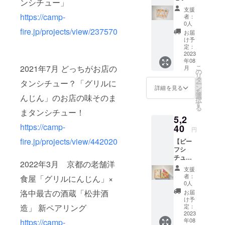
ンシチュー」
ト 洋
分 …1
暗所 お
支援
食に合
袋 配送
https://camp-
米はお
者：
うお
料込み
野菜と
0人
米】 洋
fire.jp/projects/view/237570
お米の
同じ生
お届
食に合
おいし
鮮食品
け予
うお
い炊き
定：
のた
米 お
2023
方が書
め、 明
年08
米2合
いたパ
確な賞
2021年7月 どっちがお店の
こ
月
300g
ンフ
の
味期限
リ
お茶碗
レット
タ
はござ
タンシチュー？「グリルに
ー
約4杯
付き。
ン
いませ
詳細を見る
を
分 …6
ギフト
選
ん。 お
んじん」のお店の味そのま
択
袋 お米
ボック
す
いしく
る
のおい
まタンシチュー！
スに入
お召し
5,2
しい炊
れてお
上がり
https://camp-
き方が
40
送りし
いただ
円
書いた
ます。
ける期
fire.jp/projects/view/442020
【ビー
パンフ
お米の
間とし
フシ
レット
保存方
て、 精
チュー×
と 当店
法 冷
米年月
2022年3月 京都の老舗洋
洋食に
パンフ
暗所 お
日より
支援
合うお
レット
米はお
75日以
者：
食屋「グリルにんじん」×
米 ギ
とオリ
野菜と
0人
内をお
フト
ジナル
同じ生
洛中最古の酒蔵「松井酒
すすめ
お届
ボック
レジ袋6
鮮食品
け予
してお
ス付
造」 新ペアリング
枚付き
定：
のた
りま
き】 監
2023
です。
め、 明
す。
年08
https://camp-
修レト
配送料
確な賞
（真空