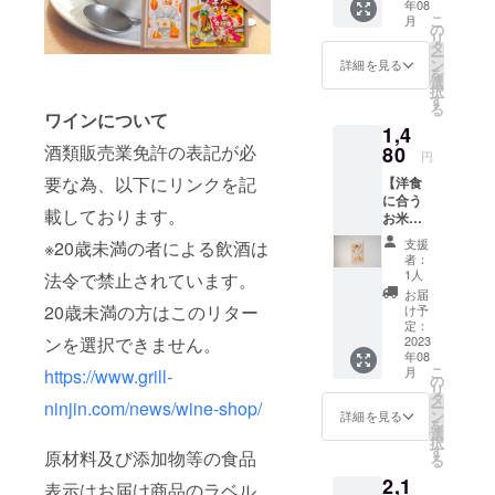
年08
の食事
こ
月
券を5枚
の
リ
郵送い
タ
ー
たしま
ン
詳細を見る
を
す。 ・
選
択
テイク
す
る
アウ
ワインについて
1,4
ト、ド
酒類販売業免許の表記が必
リンク
80
円
でも使
要な為、以下にリンクを記
【洋食
用可能
に合う
※利用期
載しております。
お米で
限：
応
2024年
支援
※20歳未満の者による飲酒は
援！】
3月末ま
者：
お米
で ※お
1人
法令で禁止されています。
300g2
つりは
お届
合 お
でませ
20歳未満の方はこのリター
け予
茶碗約4
ん
定：
ンを選択できません。
杯分
2023
年08
…１
こ
月
https://www.grill-
袋 お
の
リ
米のお
タ
ninjin.com/news/wine-shop/
ー
いしい
ン
詳細を見る
を
炊き方
選
択
パンフ
す
原材料及び添加物等の食品
る
レット
2,1
付き。
表示はお届け商品のラベル