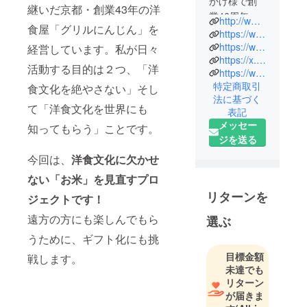
かげ様で創
継いだ京都・創業43年の洋
業46周年
http://www.grill-ninjin.com/
食屋「グリルにんじん」を
日本伝統の
https://www.instagram.com/grill_ninjin/
洋食文化を
https://www.facebook.com/grillninjin/
経営しています。私が日々
https://x.com/grill_ninjin
京都から世
活動する目的は２つ、「洋
https://www.tiktok.com/@grillninjin
界に広げる
特定商取引
食文化を絶やさない」そし
為
法に基づく
日々精進し
て「洋食文化を世界にも
表記
ています。
メッセー
知ってもらう」ことです。
世界人気都
ジを送る
市ランキン
今回は、
洋食文化に欠かせ
グ上位の京
ない「お米」を見直すプロ
都にて
リターンを
外国人の認
ジェクトです！
知度が低い
遠方の方にも楽しんでもら
選ぶ
洋食屋の認
うために、ギフト化にも挑
知度を高め
目標金額
洋食という
戦します。
未達でも
カテゴリー
リターン
を世界に確
が届きま
立し