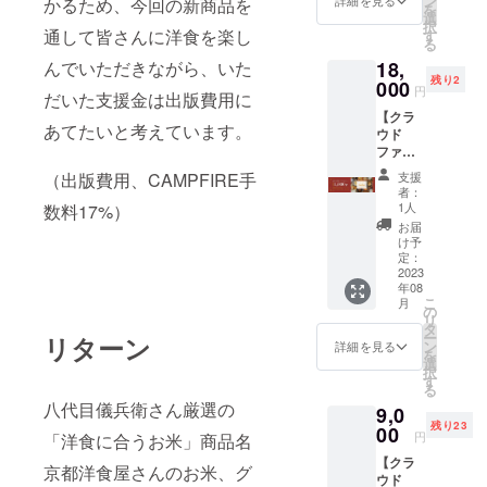
ン
のた
詳細を見る
かるため、今回の新商品を
りま
を
のおい
方法
選
め、 明
す。
択
しい炊
通して皆さんに洋食を楽し
冷暗所
す
確な賞
（真空
る
き方が
お米は
味期限
パック
んでいただきながら、いた
18,
書いた
お野菜
はござ
商品の
残り2
パンフ
000
と同じ
いませ
ため）
円
だいた支援金は出版費用に
レット
生鮮食
ん。 お
【クラ
と 当店
品のた
いしく
あてたいと考えています。
ウド
パンフ
め、 明
お召し
ファン
レット
確な賞
上がり
ディン
とオリ
味期限
いただ
（出版費用、CAMPFIRE手
支援
グ限定
ジナル
はござ
ける期
者：
お食事
レジ袋
いませ
1人
数料17%）
間とし
券
12枚付
ん。 お
て、 精
お届
20,000
きで
いしく
け予
米年月
円分】
す。 配
定：
お召し
日より
1,000円
2023
送料込
上がり
75日以
年08
の食事
み お米
いただ
内をお
こ
月
券を20
の保存
の
ける期
すすめ
リ
枚郵送
方法
タ
間とし
してお
ー
リターン
いたし
冷暗所
ン
て、 精
詳細を見る
りま
を
ます。
お米は
選
米年月
す。
択
・テイ
お野菜
す
日より
（真空
る
クアウ
と同じ
75日以
パック
八代目儀兵衛さん厳選の
9,0
ト、ド
生鮮食
内をお
商品の
残り23
リンク
00
品のた
すすめ
ため）
円
「洋食に合うお米」商品名
でも使
め、 明
してお
【クラ
用可能
確な賞
りま
京都洋食屋さんのお米、グ
ウド
※利用期
味期限
す。