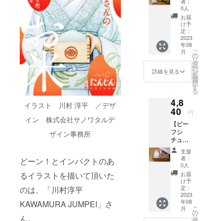
送りし
はござ
者：
米 ギ
日外国
ます。
0人
いませ
フト
人観光
お米の
ん。 お
お届
ボック
客向け
保存方
け予
いしく
ス付
NEWデ
定：
法 冷
お召し
き】 監
2023
ザイン)
暗所 お
上がり
年08
修レト
配送料
米はお
いただ
こ
月
ルト
込み お
の
野菜と
ける期
リ
「ビー
米のお
タ
同じ生
間とし
ー
フシ
いしい
ン
鮮食品
詳細を見る
て、 精
を
チュー
炊き方
選
のた
米年月
択
」…１
が書い
す
め、 明
日より
る
個 監修
たパン
確な賞
75日以
4,8
レトル
フレッ
味期限
内をお
イラスト 川村 淳平 ／デザ
ト「牛
40
ト付
はござ
すすめ
円
タンシ
き。 ギ
イン 株式会社サノワタルデ
いませ
してお
【ビー
チュー
フト
ん。 お
りま
フシ
」…１
ザイン事務所
ボック
いしく
す。
チュー×
個 洋食
スに入
お召し
（真空
洋食に
に合う
れてお
上がり
パック
支援
合うお
お米
送りし
いただ
者：
商品の
どーン！とインパクトのあ
米 ギ
お米2合
ます。
0人
ける期
ため）
フト
300g
お米の
るイラストを描いて頂いた
間とし
お届
ボック
お茶碗
保存方
け予
て、 精
ス付
約4杯
定：
のは、「川村淳平
法 冷
米年月
き】 監
2023
分 …2
暗所 お
日より
年08
KAWAMURA JUMPEI」さ
修レト
袋(国内
米はお
75日以
こ
月
ルト
販売向
の
野菜と
内をお
リ
ん。
「ビー
けNEW
タ
同じ生