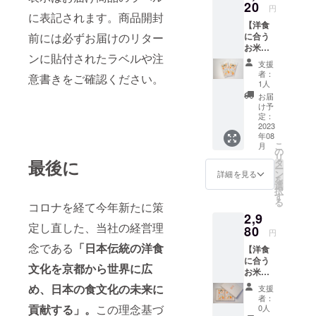
配送料
20
円
込み。
に表記されます。商品開封
【洋食
ネコポ
前には必ずお届けのリター
に合う
スでお
お米で
送りし
ンに貼付されたラベルや注
応
ます。
支援
援！】
保存方
者：
意書きをご確認ください。
お米
法 冷
1人
300g2
暗所 お
お届
合 お
米はお
け予
茶碗約4
野菜と
定：
杯分
2023
同じ生
年08
…２
鮮食品
こ
月
袋 お
のた
の
リ
米のお
最後に
め、 明
タ
ー
いしい
確な賞
ン
詳細を見る
を
炊き方
味期限
選
択
パンフ
はござ
す
る
コロナを経て今年新たに策
レット
いませ
2,9
付き。
ん。 お
定し直した、当社の経営理
配送料
80
いしく
円
込み。
お召し
念である
「日本伝統の洋食
【洋食
宅急便
上がり
に合う
コンパ
いただ
文化を京都から世界に広
お米
クトで
ける期
ギフト
お送り
間とし
め、日本の食文化の未来に
支援
ボック
しま
て、 精
者：
ス付
す。 保
貢献
する」。
この理念基づ
米年月
0人