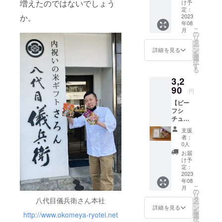
米2合
おいし
増えたのではないでしょう
いただ
け予
300g
い炊き
定：
ける期
か。
お茶碗
2023
方が書
間とし
年08
約4杯
いたパ
て、 精
こ
月
分 …2
ンフ
の
米年月
リ
袋（国
レット
タ
日より
ー
内販売
付きで
ン
75日以
詳細を見る
を
向け
す。 保
選
内をお
択
NEWデ
存方
す
すすめ
る
ザイン)
法 冷
してお
3,2
配送料
暗所 お
りま
込み ギ
90
米はお
す。
円
フト
野菜と
（真空
【ビー
ボック
同じ生
パック
フシ
スに入
鮮食品
商品の
チュー×
れてお
のた
ため）
洋食に
送りし
め、 明
支援
合うお
ます。
確な賞
者：
米 ギ
お米の
味期限
0人
フト
おいし
はござ
お届
ボック
い炊き
いませ
け予
ス付
方が書
定：
ん。 お
き】 監
2023
いたパ
いしく
年08
修レト
ンフ
お召し
こ
月
ルト
レット
の
上がり
リ
「ビー
付きで
タ
八代目儀兵衛さん本社
いただ
ー
フシ
す。 保
ン
ける期
詳細を見る
を
チュー
http://www.okomeya-ryotei.net
存方
選
間とし
択
」…1個