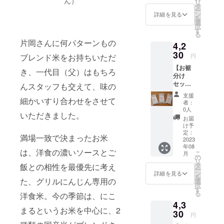
ん）
リ
「牛タ
い炊き
タ
同じ生
すすめ
ー
ンシ
方が書
ン
鮮食品
詳細を見る
してお
を
チュー
いたパ
選
のた
りま
択
」…1個
ンフ
す
め、 明
す。
る
洋食に
レット
確な賞
（真空
片岡さんに何パターンもの
4,2
合うお
付き。
味期限
パック
米 お
30
ギフト
はござ
商品の
円
ブレンド米をお持ちいただ
米2合
ボック
いませ
ため）
【お裾
300g
スに入
ん。 お
き、一代目（父）はもちろ
分け
お茶碗
れてお
いしく
セッ
約4杯
んスタッフも交えて、味の
送りし
お召し
ト 洋
分 …1
ます。
上がり
支援
食に合
細かいすり合わせをさせて
袋(国内
お米の
いただ
者：
うお
販売向
保存方
0人
ける期
いただきました。
米】 洋
けNEW
法 冷
間とし
お届
食に合
デザイ
暗所 お
け予
て、 精
うお
ン) 配送
定：
米はお
米年月
満場一致で決まったお米
米 お
2023
料込み
野菜と
日より
年08
米2合
お米の
同じ生
75日以
は、洋食の濃いソースとご
こ
月
300g
おいし
の
鮮食品
内をお
リ
お茶碗
い炊き
タ
のた
飯との相性を最優先に考え
すすめ
ー
約4杯
方が書
ン
め、 明
詳細を見る
してお
を
分 …6
た、グリルにんじん専用の
いたパ
選
確な賞
りま
択
袋(訪日
ンフ
す
味期限
す。
る
洋食米。今の季節は、にこ
外国人
レット
はござ
（真空
4,3
観光客
付き。
いませ
パック
まるというお米を中心に、2
向け
30
ギフト
ん。 お
商品の
円
NEWデ
ボック
いしく
ため）