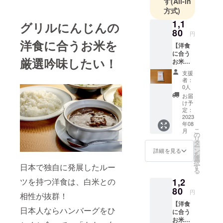
す
(All-in
海外から出
方式)
店の誘致を
1,1
グリルにんじんの
獲得しま
80
円
す！
洋食に合うお米を
【洋食
経営理念
に合う
厳選吟味したい！
お米で
日本伝統の
応
洋食文化を
支援
援！】
者：
京都から世
お米
0人
300g2
界に広め
お届
合 お
け予
日本の食文
茶碗約4
定：
化の未来に
杯分
2023
年08
…１袋
貢献する
こ
月
（訪日
の
リ
外国人
タ
ー
観光客
ン
詳細を見る
を
向け
選
択
NEWデ
日本で独自に発展したルー
す
る
ザイ
1,2
ツを持つ洋食は、白米との
ン） お
米のお
80
円
相性が抜群！
いしい
【洋食
炊き方
日本人ならハンバーグをひ
に合う
パンフ
お米で
レット