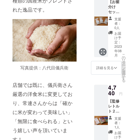
種類の国産米がブレンドさ
【お裾
ザイン)
スに入
お召し
分け
お米の
れてお
上がり
れた逸品です。
セッ
おいし
送りし
いただ
ト 洋
い炊き
ます。
ける期
支援
食に合
方が書
お米の
間とし
者：
うお
いたパ
保存方
0人
て、 精
米】 洋
ンフ
法 冷
米年月
お届
食に合
レット
暗所 お
け予
日より
うお
と 当店
定：
米はお
75日以
米 お
2023
パンフ
野菜と
内をお
年08
米2合
レット
同じ生
すすめ
こ
月
300g
とオリ
の
鮮食品
してお
リ
お茶碗
ジナル
タ
のた
りま
ー
約4杯
レジ袋6
写真提供：八代目儀兵衛
ン
め、 明
詳細を見る
す。
を
分 …6
枚付き
選
確な賞
（真空
択
袋(国内
です。
す
味期限
パック
る
販売向
配送料
はござ
商品の
店舗では既に、儀兵衛さん
4,7
けNEW
込み お
いませ
ため）
デザイ
40
米の保
ん。 お
厳選の洋食米に変更してお
円
ン) お米
存方
いしく
【監修
のおい
法 冷
り、常連さんからは「確か
お召し
レトル
しい炊
暗所 お
上がり
ト２種×
に米が変わって美味しい」
き方が
米はお
いただ
洋食に
書いた
野菜と
ける期
支援
「無限に食べられる」とい
合うお
パンフ
同じ生
間とし
者：
米 ギ
レット
鮮食品
1人
て、 精
う嬉しい声を頂いていま
フト
と 当店
のた
米年月
お届
ボック
パンフ
め、 明
け予
日より
す！