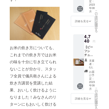
ス付
レット
定：
確な賞
75日以
き】 監
2023
とオリ
味期限
内をお
年08
修レト
ジナル
はござ
すすめ
こ
月
ルト
レジ袋6
の
いませ
してお
リ
「ビー
枚付き
タ
ん。 お
りま
ー
フシ
です。
ン
いしく
詳細を見る
す。
を
チュー
配送料
選
お召し
（真空
択
」…１
込み お
す
上がり
パック
る
個 監修
米の保
いただ
商品の
4,7
レトル
存方
ける期
ため）
ト「牛
40
法 冷
間とし
円
タンシ
暗所 お
て、 精
【ビー
お米の炊き方についても、
チュー
米はお
米年月
フシ
」…１
野菜と
日より
これまでの炊き方ではお米
チュー×
個 洋食
同じ生
75日以
洋食に
に合う
鮮食品
内をお
支援
の味を十分に引き立てられ
合うお
お米
のた
すすめ
者：
米 ギ
お米2合
め、 明
0人
してお
ないことが分かり、スタッ
フト
300g
確な賞
りま
お届
ボック
お茶碗
味期限
け予
フ全員で儀兵衛さんによる
す。
ス付
約4杯
定：
はござ
（真空
き】 監
2023
炊き方講習を受講した結
分 …2
いませ
パック
年08
修レト
袋(訪日
ん。 お
商品の
こ
月
果、おいしく炊けるように
ルト
外国人
の
いしく
ため）
リ
「ビー
観光客
タ
お召し
ー
なりました！みなさんのリ
フシ
向け向
ン
上がり
詳細を見る
を
チュー
けNEW
選
いただ
ターンにもおいしく炊ける
択
」…２
デザイ
す
ける期
る