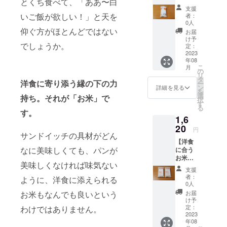
とくち食べて、「ああ〜白
応
付き。
支援
援！】
配送料
いご飯が欲しい！」と天を
者：
お米
込み。
0人
300g2
ネコポ
仰ぐ方がほとんどではない
お届
合 お
スでお
け予
でしょうか。
茶碗約4
送りし
定：
杯分
2023
ます。
年08
…１袋
保存方
こ
月
（国内
法 冷
の
リ
販売向
暗所 お
タ
洋食に寄り添う縁の下の力
ー
けNEW
米はお
ン
詳細を見る
を
デザイ
野菜と
選
持ち。それが「お米」で
択
ン） お
同じ生
す
る
米のお
鮮食品
す。
1,6
いしい
のた
炊き方
20
め、 明
円
パンフ
サンドイッチの具材がどん
確な賞
【洋食
レット
味期限
なに美味しくても、パンが
に合う
付き。
はござ
お米で
配送料
いませ
美味しくなければ味気ない
応
込み。
ん。 お
支援
援！】
ネコポ
いしく
者：
ように、洋食に添えられる
お米
スでお
お召し
0人
300g2
送りし
上がり
お届
お米もなんでも良いという
合 お
ます。
いただ
け予
茶碗約4
保存方
定：
わけではありません。
ける期
杯分
2023
法 冷
間とし
年08
…２袋
暗所 お
て、 精