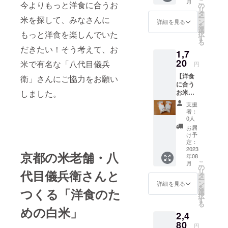
こ
月
（訪日
今よりもっと洋食に合うお
米はお
の
米年月
リ
外国人
野菜と
タ
日より
ー
米を探して、みなさんに
観光客
同じ生
ン
75日以
詳細を見る
を
向け向
鮮食品
選
内をお
もっと洋食を楽しんでいた
択
けNEW
のた
す
すすめ
る
デザイ
め、 明
してお
だきたい！そう考えて、お
1,7
ン) お
確な賞
りま
米のお
20
味期限
す。
米で有名な「八代目儀兵
円
いしい
はござ
（真空
【洋食
炊き方
衛」さんにご協力をお願い
いませ
パック
に合う
パンフ
ん。 お
商品の
お米で
しました。
レット
いしく
ため）
応
付き。
お召し
支援
援！】
配送料
上がり
者：
お米
込み。
いただ
0人
300g2
宅急便
ける期
お届
合 お
コンパ
間とし
け予
茶碗約4
クトで
定：
て、 精
杯分
2023
お送り
米年月
京都の米老舗・八
年08
…２袋
しま
日より
こ
月
（国内
す。 保
の
75日以
リ
代目儀兵衛さんと
販売向
存方
タ
内をお
ー
けNEW
法 冷
ン
すすめ
詳細を見る
を
デザイ
つくる「洋食のた
暗所 お
選
してお
択
ン) お
米はお
す
りま
る
米のお
野菜と
す。
めの白米」
2,4
いしい
同じ生
（真空
炊き方
80
鮮食品
パック
円