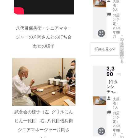
（真空
支援
合うお
袋(訪日
送りし
パック
者：
米 ギ
外国人
ます。
0人
商品の
フト
観光客
お米の
ため）
お届
ボック
向け
保存方
け予
ス付
NEWデ
定：
法 冷
八代目儀兵衛・シニアマネー
き】 監
2023
ザイン)
暗所 お
年08
修レト
配送料
米はお
こ
ジャーの片岡さんとの打ち合
月
ルト
込み お
の
野菜と
リ
「ビー
米のお
タ
同じ生
わせの様子
ー
フシ
いしい
ン
鮮食品
詳細を見る
を
チュー
炊き方
選
のた
択
」…1個
が書い
す
め、 明
る
洋食に
たパン
確な賞
3,3
合うお
フレッ
味期限
米 お
90
ト付
はござ
円
米2合
き。 ギ
いませ
【牛タ
300g
フト
ん。 お
ンシ
お茶碗
ボック
いしく
チュー×
約4杯
スに入
お召し
洋食に
分 …1
れてお
上がり
支援
合うお
袋(国内
送りし
いただ
者：
米 ギ
販売向
ます。
1人
ける期
フト
試食会の様子（左. グリルにん
けNEW
お米の
間とし
お届
ボック
デザイ
保存方
け予
て、 精
じん一代目 右. 八代目儀兵衛
ス付
ン) 配送
定：
法 冷
米年月
き】 監
2023
料込み
暗所 お
日より
シニアマネージャー片岡さ
年08
修レト
お米の
米はお
75日以
こ
月
ルト
おいし
の
野菜と
内をお