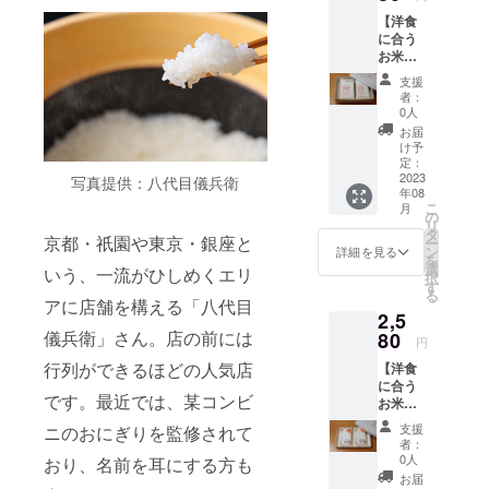
パンフ
のた
商品の
【洋食
レット
め、 明
ため）
に合う
付き。
確な賞
お米
配送料
味期限
ギフト
込み。
はござ
支援
ボック
宅急便
いませ
者：
ス付
コンパ
ん。 お
0人
き】 お
クトで
いしく
お届
米2合
お送り
お召し
け予
300g
しま
定：
上がり
お茶碗
2023
す。 保
写真提供：八代目儀兵衛
いただ
年08
約4杯
存方
ける期
こ
月
分 …2
法 冷
の
間とし
リ
袋（訪
暗所 お
タ
て、 精
京都・祇園や東京・銀座と
ー
日外国
米はお
ン
米年月
詳細を見る
を
人観光
野菜と
選
日より
いう、一流がひしめくエリ
択
客向け
同じ生
す
75日以
る
NEWデ
鮮食品
アに店舗を構える「八代目
内をお
2,5
ザイン)
のた
すすめ
儀兵衛」さん。店の前には
配送料
80
め、 明
してお
円
込み ギ
確な賞
りま
行列ができるほどの人気店
【洋食
フト
味期限
す。
に合う
ボック
はござ
（真空
です。最近では、某コンビ
お米
スに入
いませ
パック
ギフト
れてお
ん。 お
商品の
支援
ニのおにぎりを監修されて
ボック
送りし
いしく
ため）
者：
ス付
ます。
お召し
0人
おり、名前を耳にする方も
き】 お
お米の
上がり
お届